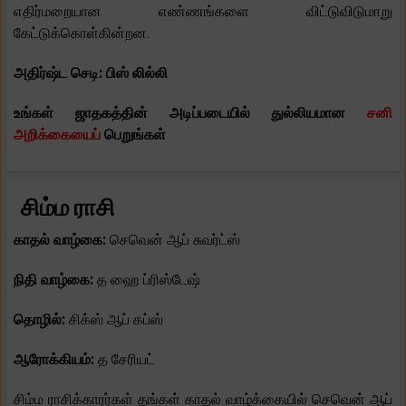
எதிர்மறையான எண்ணங்களை விட்டுவிடுமாறு
கேட்டுக்கொள்கின்றன.
அதிர்ஷ்ட செடி: பிஸ் லில்லி
உங்கள் ஜாதகத்தின் அடிப்படையில் துல்லியமான
சனி
அறிக்கையைப்
பெறுங்கள்
சிம்ம ராசி
காதல் வாழ்கை:
செவென் ஆப் சுவர்ட்ஸ்
நிதி வாழ்கை:
த ஹை ப்ரிஸ்டேஷ்
தொழில்:
சிக்ஸ் ஆப் கப்ஸ்
ஆரோக்கியம்:
த சேரியட்
சிம்ம ராசிக்காரர்கள் தங்கள் காதல் வாழ்க்கையில் செவென் ஆப்