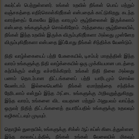
சுவர்ட்ஸ் பெற்றுள்ளனர். உங்கள் உறவில் நீங்கள் பொய் மற்றும்
வஞ்சகத்தை எதிர்கொள்கிறீர்கள் என்பதைக் காட்டுகிறது. கடந்த
வாரத்தைப் போலவே இந்த வாரமும் சூழ்நிலைகள் இருக்கலாம்
என்பதை உங்களுக்குச் சொல்கிறோம். அத்தகைய சூழ்நிலையில்,
நீங்கள் இந்த உறவில் இருக்க விரும்புகிறீர்களா அல்லது முன்னேற
விரும்புகிறீர்களா என்பதை இப்போது நீங்கள் சிந்திக்க வேண்டும்.
நிதி வாழ்க்கையைப் பற்றி பேசுகையில், டிசம்பர் மாதத்தின் இந்த
வாரம் உங்களுக்கு நிதி வாழ்க்கையில் ஒரு முக்கியமான பாடத்தை
கற்பிக்கும் என்று எச்சரிக்கிறார். உங்கள் நிதி நிலை அல்லது
பணம் தொடர்பான திட்டங்களைப் பற்றி யாரிடமும் சொல்ல
வேண்டாம். இல்லையெனில் நீங்கள் ஏமாற்றத்தை சந்திக்க
நேரிடலாம் என்றும் இந்த அட்டை உங்களுக்கு அறிவுறுத்துகிறது.
இந்த வாரம், உங்களை விட வயதான மற்றும் அனுபவம் வாய்ந்த
ஒருவர் நிதித் திட்டங்களைத் தயாரிப்பதில் உங்களுக்கு உதவவும்
வழிகாட்டவும் முடியும்.
தொழில் துறையில், உங்களுக்கு சிக்ஸ் ஆப் கப்ஸ் கிடைத்துள்ளன.
இந்த காலகட்டத்தில், நீங்கள் உங்கள் வேலையில் மிகவும்