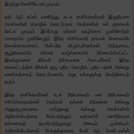
இருந்து வெளியே வர முடியும்.
ஏஸ் ஆப் கப்ஸ் கணித்து, கடக ராசிக்காரர்கள் இறுதியாக
அவர்களின் தொழில் தொடர்பான அவர்களின் உள் குரலைக்
கேட்க முடியும். இப்போது உங்கள் வாழ்க்கை முன்னேற்றப்
பாதையில் முன்னேறும். இந்த ராசிக்காரர் தங்கள் வேலையில்
கொள்கைகளைப் பின்பற்ற விரும்புகிறார்கள். அத்தகைய
சூழ்நிலையில், உங்கள் வாழ்க்கையில் நிர்ணயிக்கப்பட்ட
இலக்குகளை நீங்கள் நிச்சயமாக அடைவீர்கள். இந்த
காலகட்டத்தில் நீங்கள் ஒரு புதிய தொழில், புதிய பதவி அல்லது
வணிகத்தைத் தொடங்கலாம், அது உங்களுக்கு வெற்றியைத்
தரும்.
இந்த ராசிக்காரர்கள் உடல் ரீதியாகவும் மன ரீதியாகவும்
சரியில்லாதவர்கள் அவர்கள் தங்கள் சிந்தனை அல்லது
அணுகுமுறையை மாற்றுவது அல்லது அவர்களின்
ஆரோக்கியத்தை மேம்படுத்தும் வகையில் மனரீதியாக
தங்களைத் தயார்படுத்துவது மிகவும் முக்கியம்.
ஆரோக்கியத்தைப் பொறுத்தவரை, போர் ஆப் பென்டகல்ஸ்