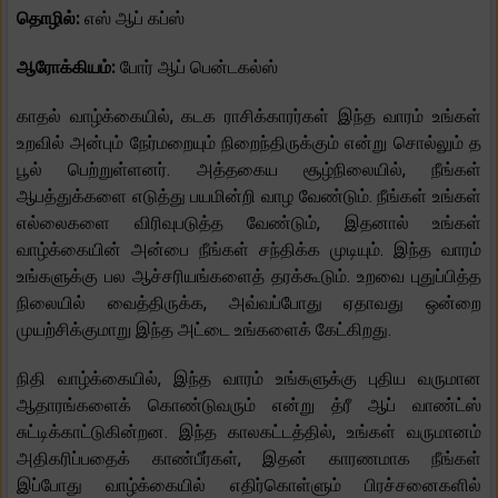
தொழில்:
எஸ் ஆப் கப்ஸ்
ஆரோக்கியம்:
போர் ஆப் பென்டகல்ஸ்
காதல் வாழ்க்கையில், கடக ராசிக்காரர்கள் இந்த வாரம் உங்கள்
உறவில் அன்பும் நேர்மறையும் நிறைந்திருக்கும் என்று சொல்லும் த
பூல் பெற்றுள்ளனர். அத்தகைய சூழ்நிலையில், நீங்கள்
ஆபத்துக்களை எடுத்து பயமின்றி வாழ வேண்டும். நீங்கள் உங்கள்
எல்லைகளை விரிவுபடுத்த வேண்டும், இதனால் உங்கள்
வாழ்க்கையின் அன்பை நீங்கள் சந்திக்க முடியும். இந்த வாரம்
உங்களுக்கு பல ஆச்சரியங்களைத் தரக்கூடும். உறவை புதுப்பித்த
நிலையில் வைத்திருக்க, அவ்வப்போது ஏதாவது ஒன்றை
முயற்சிக்குமாறு இந்த அட்டை உங்களைக் கேட்கிறது.
நிதி வாழ்க்கையில், இந்த வாரம் உங்களுக்கு புதிய வருமான
ஆதாரங்களைக் கொண்டுவரும் என்று த்ரீ ஆப் வாண்ட்ஸ்
சுட்டிக்காட்டுகின்றன. இந்த காலகட்டத்தில், உங்கள் வருமானம்
அதிகரிப்பதைக் காண்பீர்கள், இதன் காரணமாக நீங்கள்
இப்போது வாழ்க்கையில் எதிர்கொள்ளும் பிரச்சனைகளில்