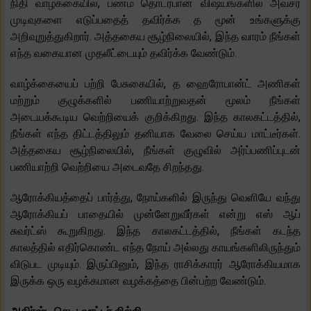
நிதி வாழ்க்கையில், பணம் தொடர்பான விஷயங்களில் அவசர
முடிவுகளை எடுப்பதைத் தவிர்க்க த மூன் உங்களுக்கு
அறிவுறுத்துகிறார். அத்தகைய சூழ்நிலையில், இந்த வாரம் நீங்கள்
எந்த வகையான முதலீட்டையும் தவிர்க்க வேண்டும்.
வாழ்க்கையைப் பற்றி பேசுகையில், த ஹைரோபான்ட் அணிகள்
மற்றும் குழுக்களில் பணியாற்றுவதன் மூலம் நீங்கள்
அடையக்கூடிய வெற்றியைக் குறிக்கிறது. இந்த காலகட்டத்தில்,
நீங்கள் எந்த திட்டத்திலும் தனியாக வேலை செய்ய மாட்டீர்கள்.
அத்தகைய சூழ்நிலையில், நீங்கள் குழுவில் அர்ப்பணிப்புடன்
பணியாற்றி வெற்றியை அடைவதே சிறந்தது.
ஆரோக்கியத்தைப் பார்த்து, நோய்களில் இருந்து வெளியே வந்து
ஆரோக்கியப் பாதையில் முன்னேறுவீர்கள் என்று எஸ் ஆப்
சுவர்ட்ஸ் கூறுகிறது. இந்த காலகட்டத்தில், நீங்கள் கடந்த
காலத்தில் எதிர்கொண்ட எந்த நோய் அல்லது காயங்களிலிருந்தும்
விடுபட முடியும். இருப்பினும், இந்த ராசிக்காரர் ஆரோக்கியமாக
இருக்க ஒரு வழக்கமான வழக்கத்தை பின்பற்ற வேண்டும்.