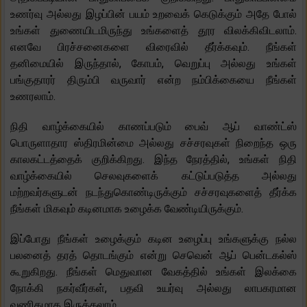
உணர்வு அல்லது இழப்பின் பயம் உறவைக் கெடுக்கும் அதே போல்
உங்கள் துணையிடமிருந்து உங்களைத் தூர விலக்கிவிடலாம்.
எனவே பிரச்சனைகளை விரைவில் தீர்க்கவும். நீங்கள்
தனிமையில் இருந்தால், கோபம், வெறுப்பு அல்லது உங்கள்
பங்குதாரர் திரும்பி வருவார் என்ற நம்பிக்கையை நீங்கள்
உணரலாம்.
நிதி வாழ்க்கையில் காணப்படும் பைவ் ஆப் வாண்ட்ஸ்
பொருளாதார ஸ்திரமின்மை அல்லது சச்சரவுகள் நிறைந்த ஒரு
காலகட்டத்தைக் குறிக்கிறது. இந்த நேரத்தில், உங்கள் நிதி
வாழ்க்கையில் செலவுகளைக் கட்டுப்படுத்த அல்லது
மற்றவர்களுடன் நடந்துகொண்டிருக்கும் சச்சரவுகளைத் தீர்க்க
நீங்கள் மிகவும் கடினமாக உழைக்க வேண்டியிருக்கும்.
இப்போது நீங்கள் உழைக்கும் கடின உழைப்பு உங்களுக்கு நல்ல
பலனைத் தரத் தொடங்கும் என்று செவென் ஆப் பென்டகல்ஸ்
கூறுகிறது. நீங்கள் மெதுவான வேகத்தில் உங்கள் இலக்கை
நோக்கி நகர்வீர்கள், பதவி உயர்வு அல்லது லாபகரமான
வணிகமாக இருக்கலாம்.