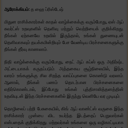
ஆரோக்கியம்:
த ஹை ப்ரிஸ்டேஷ்
மிதுன ராசிக்காரர்கள் காதல் வாழ்க்கைக்கு வரும்போது, ​​ஏஸ் ஆப்
சுவர்ட்ஸ் உறவுகளில் தெளிவு மற்றும் வெற்றியைக் குறிக்கிறது.
நீங்கள் ஏற்கனவே உறவில் இருந்தால், உங்கள் துணையுடன்
தெளிவாகவும் தயக்கமின்றியும் பேச வேண்டிய பிரச்சனைகளுக்கு
நீங்கள் தீர்வு காணலாம்.
நிதி வாழ்க்கைக்கு வரும்போது, ​​நைட் ஆப் கப்ஸ் ஒரு அதிர்ஷ்ட
அட்டையாகக் கருதப்படும். அத்தகைய சூழ்நிலையில், இந்த
வாரம் உங்களுக்கு சில சிறந்த வாய்ப்புகளை கொண்டு வரலாம்.
ஆனால், நீங்கள் பணம் தொடர்பான பிரச்சனைகளை
எதிர்கொண்டால், இப்போது உங்கள் புத்திசாலித்தனத்தின்
உதவியுடன் இந்த பிரச்சனைகளில் இருந்து வெளியே வர முடியும்.
தொழிலைப் பற்றி பேசுகையில், கிங் ஆப் வாண்ட்ஸ் வருகை இந்த
ராசிக்காரர் முன்பை விட உயர்ந்த இடத்தைப் பெறுவார்கள்
என்பதைக் குறிக்கிறது. மற்றவர்கள் உங்களை ஒரு வழிகாட்டியாக