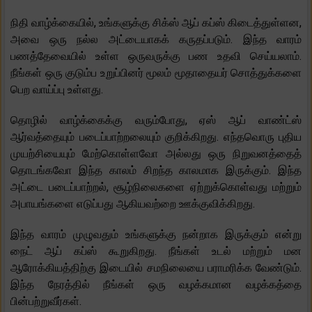
நிதி வாழ்க்கையில், உங்களுக்கு சிக்ஸ் ஆப் கப்ஸ் கிடைத்துள்ளன,
அவை ஒரு நல்ல அட்டையாகக் கருதப்படும். இந்த வாரம்
பணத்தேவையில் உள்ள ஒருவருக்கு பண உதவி செய்யலாம்.
நீங்கள் ஒரு குடும்ப உறுப்பினர் மூலம் மூதாதையர் சொத்துக்களை
பெற வாய்ப்பு உள்ளது.
தொழில் வாழ்க்கைக்கு வரும்போது, ​​ஏஸ் ஆப் வாண்ட்ஸ்
ஆர்வத்தையும் படைப்பாற்றலையும் குறிக்கிறது. எந்தவொரு புதிய
முயற்சியையும் மேற்கொள்ளவோ ​​அல்லது ஒரு நிறுவனத்தைத்
தொடங்கவோ இந்த காலம் சிறந்த காலமாக இருக்கும். இந்த
அட்டை படைப்பாற்றல், சூழ்நிலைகளை ஏற்றுக்கொள்வது மற்றும்
அபாயங்களை எடுப்பது ஆகியவற்றை ஊக்குவிக்கிறது.
இந்த வாரம் முழுவதும் உங்களுக்கு நன்றாக இருக்கும் என்று
நைட் ஆப் கப்ஸ் கூறுகிறது. நீங்கள் உடல் மற்றும் மன
ஆரோக்கியத்திற்கு இடையில் சமநிலையை பராமரிக்க வேண்டும்.
இந்த நேரத்தில் நீங்கள் ஒரு வழக்கமான வழக்கத்தை
பின்பற்றுவீர்கள்.