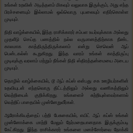
உங்கள் உறவின் அடித்தளம் மிகவும் வலுவாக இருக்கும், அது எந்த
பிரச்சனையும் இல்லாமல் ஒவ்வொரு புயலையும் எதிர்கொள்ள
முடியும்.
நிதி வாழ்க்கையில், இந்த ராசிக்காரர் சம்பள உயர்வுக்காக அல்லது
முதலீடு செய்த பணத்தில் நல்ல வருமானத்திற்காக நீண்ட
காலமாக காத்திருந்திருக்கலாம் என்று செவென் ஆப்
பென்டகல்ஸ் கூறுகிறது. இந்த வாரம் உங்கள் காத்திருப்பு
முடிவுக்கு வரலாம் மற்றும் நீங்கள் நிதி ஸ்திரத்தன்மையை அடைய
முடியும்.
தொழில் வாழ்க்கையில், டூ ஆப் கப்ஸ் என்பது சக ஊழியர்களின்
உதவியுடன் எந்தவொரு திட்டத்திலும் அல்லது வணிகத்திலும்
வெற்றியைக் குறிக்கிறது. உங்களைச் சுற்றியுள்ளவர்களால்
வெற்றிப் பாதையில் முன்னேறுவீர்கள்.
ஆரோக்கியத்தைப் பற்றி பேசுகையில், எயிட் ஆப் கப்ஸ் உங்கள்
முன்னோக்கை மாற்றி மேலும் நேர்மறையானதாக இருக்கும்படி
கேட்கிறது. இந்த ராசிக்காரர் உங்களை மனச்சோர்வை நோக்கி