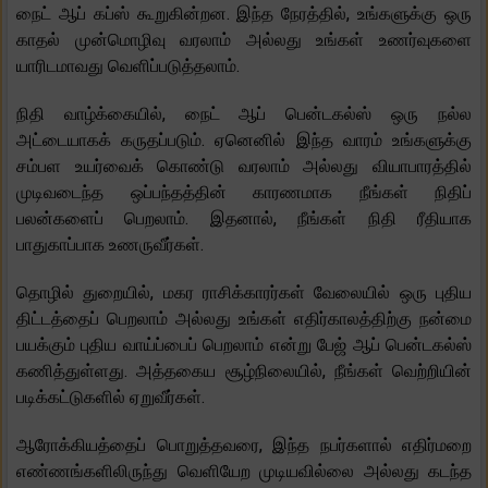
நைட் ஆப் கப்ஸ் கூறுகின்றன. இந்த நேரத்தில், உங்களுக்கு ஒரு
காதல் முன்மொழிவு வரலாம் அல்லது உங்கள் உணர்வுகளை
யாரிடமாவது வெளிப்படுத்தலாம்.
நிதி வாழ்க்கையில், நைட் ஆப் பென்டகல்ஸ் ஒரு நல்ல
அட்டையாகக் கருதப்படும். ஏனெனில் இந்த வாரம் உங்களுக்கு
சம்பள உயர்வைக் கொண்டு வரலாம் அல்லது வியாபாரத்தில்
முடிவடைந்த ஒப்பந்தத்தின் காரணமாக நீங்கள் நிதிப்
பலன்களைப் பெறலாம். இதனால், நீங்கள் நிதி ரீதியாக
பாதுகாப்பாக உணருவீர்கள்.
தொழில் துறையில், மகர ராசிக்காரர்கள் வேலையில் ஒரு புதிய
திட்டத்தைப் பெறலாம் அல்லது உங்கள் எதிர்காலத்திற்கு நன்மை
பயக்கும் புதிய வாய்ப்பைப் பெறலாம் என்று பேஜ் ஆப் பென்டகல்ஸ்
கணித்துள்ளது. அத்தகைய சூழ்நிலையில், நீங்கள் வெற்றியின்
படிக்கட்டுகளில் ஏறுவீர்கள்.
ஆரோக்கியத்தைப் பொறுத்தவரை, இந்த நபர்களால் எதிர்மறை
எண்ணங்களிலிருந்து வெளியேற முடியவில்லை அல்லது கடந்த