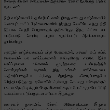
அல்லது நீங்கள் தனிமையில் இருந்தால், நீங்கள் இப்போது உறவில்
ஈடுபடலாம்.
நிதி வாழ்க்கையில் த சேரியட் கண்டறிவது என்பது வாழ்க்கையில்
அசையும் ராசிப் பிரச்சனைகளில் இருந்து வெளியே வந்து நிதி
ரீதியாக வெற்றி பெறுவதைக் குறிக்கிறது. இந்த அட்டை சுய
கட்டுப்பாடு, செறிவு மற்றும் உறுதிப்பாடு ஆகியவற்றைக்
குறிக்கிறது.
தொழில் வாழ்க்கையைப் பற்றி பேசுகையில், செவன் ஆப் கப்ஸ்
வேலையில் பல வாய்ப்புகளைக் காட்டுகிறது. எனவே இந்த
வாய்ப்புகளை உங்களால் முடிந்தவரை பயன்படுத்திக்
கொள்ளுங்கள். ஆனால், இது உங்கள் பணிச்சுமையை
அதிகரிப்பதையோ அல்லது நேரத்தை வீணடிப்பதையோ
அர்த்தப்படுத்தாது. ஏனெனில் அவ்வாறு செய்வது உங்களுக்கும்
உங்கள் தொழிலுக்கும் தீங்கு விளைவிக்கும். யோசித்து திட்டமிட்டு
நடவடிக்கை எடுப்பதுதான் சரியாக இருக்கும்.
சுகாதாரத் துறையில், நீங்கள் ஆரோக்கியமாக இருக்க