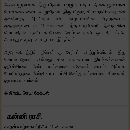
ஆக்கப்பூர்வமாக இருப்பீர்கள் மற்றும் புதிய ஆக்கப்பூர்வமான
யோசனைகளைப் பெறுவீர்கள். இருப்பினும், சிம்ம ராசிக்காரர்கள்
ஒவ்வொரு அடியிலும் சக ஊழியர்களின் ஆதரவையும்
ஒத்துழைப்பையும் பெறுவார்கள். இதுமட்டுமின்றி, இவர்களின்
செயல்திறன் தனியாக வேலை செய்வதை விட ஒரு திட்டத்தில்
அல்லது குழுவுடன் சிறப்பாக இருக்கும்.
ஆரோக்கியத்தில் நீங்கள் த சேரியட் பெற்றுள்ளீர்கள். இது
செயல்பாடுகள் அல்லது சில வகையான இயக்கங்களைக்
குறிக்கிறது. நீண்ட நாட்களாக ஏதேனும் காயம் அல்லது
நோயிலிருந்து மீண்டு வர முயற்சி செய்து வந்தவர்கள் விரைவில்
குணமடைவார்கள்.
அதிர்ஷ்ட செடி: கேக்டஸ்
கன்னி ராசி
காதல் வாழ்கை:
த்ரீ ஆப் பென்டகல்ஸ்