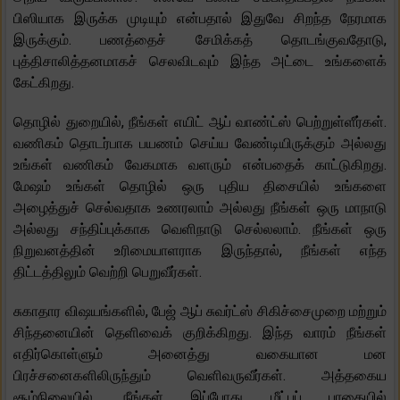
பிஸியாக இருக்க முடியும் என்பதால் இதுவே சிறந்த நேரமாக
இருக்கும். பணத்தைச் சேமிக்கத் தொடங்குவதோடு,
புத்திசாலித்தனமாகச் செலவிடவும் இந்த அட்டை உங்களைக்
கேட்கிறது.
தொழில் துறையில், நீங்கள் எயிட் ஆப் வாண்ட்ஸ் பெற்றுள்ளீர்கள்.
வணிகம் தொடர்பாக பயணம் செய்ய வேண்டியிருக்கும் அல்லது
உங்கள் வணிகம் வேகமாக வளரும் என்பதைக் காட்டுகிறது.
மேஷம் உங்கள் தொழில் ஒரு புதிய திசையில் உங்களை
அழைத்துச் செல்வதாக உணரலாம் அல்லது நீங்கள் ஒரு மாநாடு
அல்லது சந்திப்புக்காக வெளிநாடு செல்லலாம். நீங்கள் ஒரு
நிறுவனத்தின் உரிமையாளராக இருந்தால், நீங்கள் எந்த
திட்டத்திலும் வெற்றி பெறுவீர்கள்.
சுகாதார விஷயங்களில், பேஜ் ஆப் சுவர்ட்ஸ் சிகிச்சைமுறை மற்றும்
சிந்தனையின் தெளிவைக் குறிக்கிறது. இந்த வாரம் நீங்கள்
எதிர்கொள்ளும் அனைத்து வகையான மன
பிரச்சனைகளிலிருந்தும் வெளிவருவீர்கள். அத்தகைய
சூழ்நிலையில், நீங்கள் இப்போது மீட்புப் பாதையில்