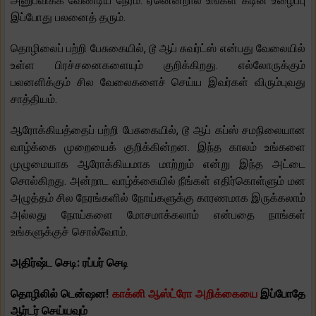
அனுபவிக்க வேண்டிய நேரம். ஏனென்றால் உங்கள் கடின உழைப்பு
இப்போது பலனைத் தரும்.
தொழிலைப் பற்றி பேசுகையில், டூ ஆப் சுவர்ட்ஸ் என்பது வேலையில்
உள்ள பிரச்சனைகளையும் குறிக்கிறது. எல்லோருக்கும்
பலனளிக்கும் சில வேலைகளைச் செய்ய இவர்கள் விரும்புவது
சாத்தியம்.
ஆரோக்கியத்தைப் பற்றி பேசுகையில், டூ ஆப் கப்ஸ் சமநிலையான
வாழ்க்கை முறையைக் குறிக்கின்றன. இந்த காலம் உங்களை
முழுமையாக ஆரோக்கியமாக மாற்றும் என்று இந்த அட்டை
சொல்கிறது. அன்றாட வாழ்க்கையில் நீங்கள் எதிர்கொள்ளும் மன
அழுத்தம் சில நேரங்களில் நோய்களுக்கு காரணமாக இருக்கலாம்
அல்லது நோய்களை மோசமாக்கலாம் என்பதை நாங்கள்
உங்களுக்குச் சொல்வோம்.
அதிர்ஷ்ட செடி: ரப்பர் செடி
தொழிலில் டென்ஷன!
காக்னி ஆஸ்ட்ரோ அறிக்கையை
இப்போதே
ஆர்டர் செய்யவும்