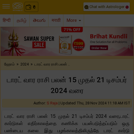
Chat with Astrologer
0
₹
हिन्दी
தமிழ்
తెలుగు
मराठी
More
Previous
Nex
»
»
ஹோம்
2024
டாரட் வார ராசி பலன் ..
டாரட் வார ராசி பலன் 15 முதல் 21 டிசம்பர்
2024 வரை
Author:
S Raja
|
Updated Thu, 28 Nov 2024 11:18 AM IST
டாரட் வார ராசி பலன் 15 முதல் 21 டிசம்பர் 2024 வரை,டாரட்
கார்டுகள் எதிர்காலத்தை கணிக்க பயன்படுத்தப்படும் ஒரு
பண்டைய கலை. இது பழங்காலத்திலிருந்தே டாரட் கார்டு