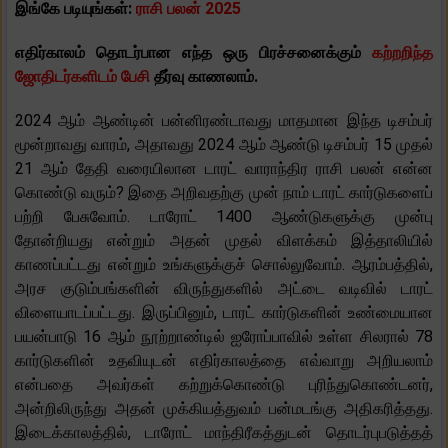
இங்கே படியுங்கள்:
ராசி பலன் 2025
எதிர்காலம் தொடர்பான எந்த ஒரு பிரச்சனைக்கும்
கற்றறிந்த
ஜோதிடர்களிடம் பேசி
தீர்வு காணலாம்.
2024 ஆம் ஆண்டின் பன்னிரண்டாவது மாதமான இந்த டிசம்பர்
மூன்றாவது வாரம், அதாவது 2024 ஆம் ஆண்டு டிசம்பர் 15 முதல்
21 ஆம் தேதி வரையிலான டாரட் வாராந்திர ராசி பலன் என்ன
கொண்டு வரும்? இதை அறிவதற்கு முன் நாம் டாரட் கார்டுகளைப்
பற்றி பேசுவோம். டாரோட் 1400 ஆண்டுகளுக்கு முன்பு
தோன்றியது என்றும் அதன் முதல் விளக்கம் இத்தாலியில்
காணப்பட்டது என்றும் உங்களுக்குச் சொல்லுவோம். ஆரம்பத்தில்,
அரச குடும்பங்களின் விருந்துகளில் அட்டை வடிவில் டாரட்
விளையாடப்பட்டது. இருப்பினும், டாரட் கார்டுகளின் உண்மையான
பயன்பாடு 16 ஆம் நூற்றாண்டில் ஐரோப்பாவில் உள்ள சிலரால் 78
கார்டுகளின் உதவியுடன் எதிர்காலத்தை எவ்வாறு அறியலாம்
என்பதை அவர்கள் கற்றுக்கொண்டு புரிந்துகொண்டனர்,
அன்றிலிருந்து அதன் முக்கியத்துவம் பன்மடங்கு அதிகரித்தது.
இடைக்காலத்தில், டாரோட் மாந்திரீகத்துடன் தொடர்புபடுத்தத்