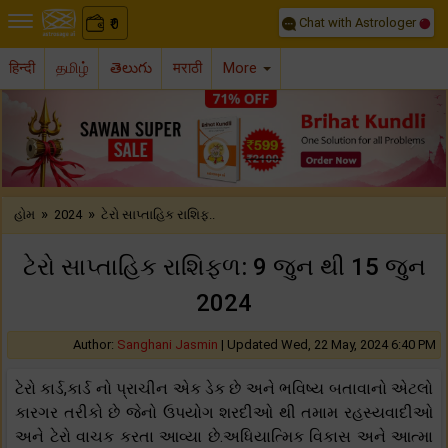
Chat with Astrologer
0
₹
हिन्दी
தமிழ்
తెలుగు
मराठी
More
Previous
Nex
»
»
હોમ
2024
ટેરો સાપ્તાહિક રાશિફ..
ટેરો સાપ્તાહિક રાશિફળ: 9 જુન થી 15 જુન
2024
Author:
Sanghani Jasmin
|
Updated Wed, 22 May, 2024 6:40 PM
ટેરો કાર્ડ,કાર્ડ નો પ્રાચીન એક ડેક છે અને ભવિષ્ય બતાવાનો એટલો
કારગર તરીકો છે જેનો ઉપયોગ શરદીઓ થી તમામ રહસ્યવાદીઓ
અને ટેરો વાચક કરતા આવ્યા છે.અધિયાત્મિક વિકાસ અને આત્મા