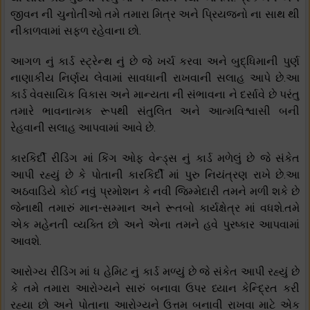
જીવન ની ચુનોતીઓ તમે તમારા મિત્ર અને પ્રિયજનો ના સાથ થી
નીકાળવામાં સફળ રહેવાના છો.
આગળ નું કાર્ડ સ્ટ્રેન્થ નું છે જે ખર્ચ કરવા અને બુદ્ધિમાની પુર્ણ
નાણાકીય નિર્ણય લેવામાં સાવધાની રાખવાની સલાહ આપે છે.આ
કાર્ડ વેવસાયિક વિકાસ અને માન્યતા ની સંભાવના ને દર્સાવે છે પરંતુ
તમારે ભાવનાત્મક રૂપથી સંતુલિત અને આત્મવિશ્વાસી બની
રેહવાની સલાહ આપવામાં આવે છે.
કારકિર્દી રીડિંગ માં કિંગ ઓફ વેન્ડ્સ નું કાર્ડ મળેલું છે જે સંકેત
આપી રહ્યું છે કે પોતાની કારકિર્દી માં પુરુ નિયંત્રણ રાખે છે.આ
અઠવાડિયે કોઈ નવું પ્રમોશન કે નવી જિમ્મેદારી તમને મળી શકે છે
જેનાથી તમારું માન-સમ્માન અને રૂતબો કાર્યક્ષેત્ર માં વધશે.તમે
એક મહેનતી વ્યક્તિ છો અને એના તમને હવે પુરષ્કાર આપવામાં
આવશે.
આરોગ્ય રીડિંગ માં ધ હેમિટ નું કાર્ડ મળ્યું છે જે સંકેત આપી રહ્યું છે
કે તમે તમારા આરોગ્યને સારું બનાવા ઉપર ધ્યાન કેન્દ્રિત કરી
રહ્યા છો અને પોતાના આરોગ્યને ઉત્તમ બનાવી રાખવા માટે એક