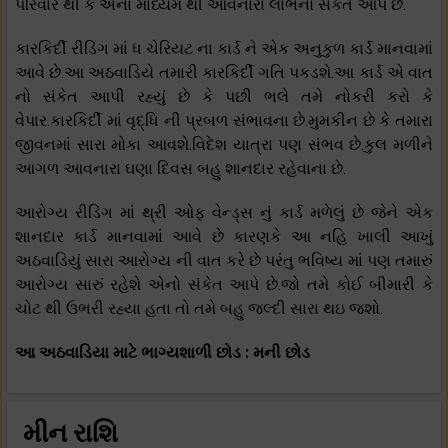
પરિવાર થી કે એના માધ્યમ થી આવનારા લાભનો સંકેત આપે છે.
કારકિર્દી રીડિંગ માં ધ ચેરિયટ ના કાર્ડ ને એક અનુકુળ કાર્ડ માનવામાં
આવે છે.આ અઠવાડિયે તમારી કારકિર્દી ગતિ પકડશે.આ કાર્ડ એ વાત
નો સંકેત આપી રહ્યું છે કે પછી ભલે તમે નોકરી કરો કે
વેપાર.કારકિર્દી માં વૃદ્ધિ ની પ્રબળ સંભાવના છે.મુમકીન છે કે તમારા
જીવનમાં સારા મોકા આવશે.વિદેશ યાત્રા પણ સંભવ છે.કુલ મળીને
આગળ આવનારા ઘણા દિવસ બહુ શાનદાર રહેવાના છે.
આરોગ્ય રીડિંગ માં થ્રી ઓફ વેન્ડ્સ નું કાર્ડ મળેલું છે જેને એક
શાનદાર કાર્ડ માનવામાં આવે છે કારણકે આ નહિ ખાલી આખું
અઠવાડિયું સારા આરોગ્ય ની વાત કરે છે પરંતુ ભવિષ્ય માં પણ તમારું
આરોગ્ય સારું રહેશે એનો સંકેત આપે છે.જો તમે કોઈ બીમારી કે
ચોટ થી ઉભરી રહ્યા હતા તો તમે બહુ જલ્દી સારા થઇ જશો.
આ અઠવાડિયા માટે ભાગ્યશાળી છોડ : મની છોડ
મીન રાશિ