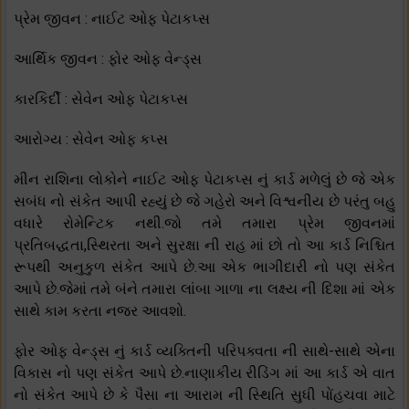
પ્રેમ જીવન : નાઈટ ઓફ પેટાકપ્સ
આર્થિક જીવન : ફોર ઓફ વેન્ડ્સ
કારકિર્દી : સેવેન ઓફ પેટાકપ્સ
આરોગ્ય : સેવેન ઓફ કપ્સ
મીન રાશિના લોકોને નાઈટ ઓફ પેટાકપ્સ નું કાર્ડ મળેલું છે જે એક
સબંધ નો સંકેત આપી રહ્યું છે જે ગહેરો અને વિશ્વનીય છે પરંતુ બહુ
વધારે રોમેન્ટિક નથી.જો તમે તમારા પ્રેમ જીવનમાં
પ્રતિબદ્ધતા,સ્થિરતા અને સુરક્ષા ની રાહ માં છો તો આ કાર્ડ નિશ્ચિત
રૂપથી અનુકુળ સંકેત આપે છે.આ એક ભાગીદારી નો પણ સંકેત
આપે છે.જેમાં તમે બંને તમારા લાંબા ગાળા ના લક્ષ્ય ની દિશા માં એક
સાથે કામ કરતા નજર આવશો.
ફોર ઓફ વેન્ડ્સ નું કાર્ડ વ્યક્તિની પરિપક્વતા ની સાથે-સાથે એના
વિકાસ નો પણ સંકેત આપે છે.નાણાકીય રીડિંગ માં આ કાર્ડ એ વાત
નો સંકેત આપે છે કે પૈસા ના આરામ ની સ્થિતિ સુધી પોંહચવા માટે