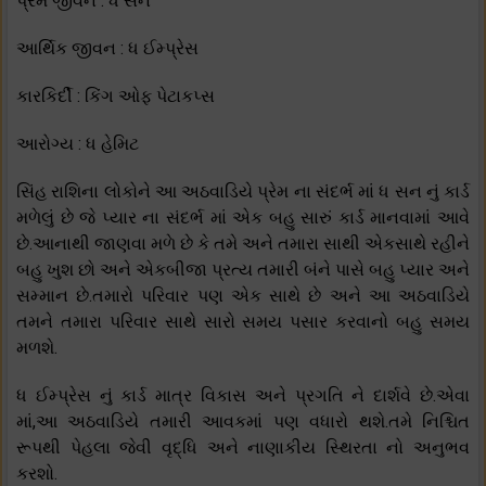
પ્રેમ જીવન : ધ સન
આર્થિક જીવન : ધ ઈમ્પ્રેસ
કારકિર્દી : કિંગ ઓફ પેટાકપ્સ
આરોગ્ય : ધ હેમિટ
સિંહ રાશિના લોકોને આ અઠવાડિયે પ્રેમ ના સંદર્ભ માં ધ સન નું કાર્ડ
મળેલું છે જે પ્યાર ના સંદર્ભ માં એક બહુ સારું કાર્ડ માનવામાં આવે
છે.આનાથી જાણવા મળે છે કે તમે અને તમારા સાથી એકસાથે રહીને
બહુ ખુશ છો અને એકબીજા પ્રત્ય તમારી બંને પાસે બહુ પ્યાર અને
સમ્માન છે.તમારો પરિવાર પણ એક સાથે છે અને આ અઠવાડિયે
તમને તમારા પરિવાર સાથે સારો સમય પસાર કરવાનો બહુ સમય
મળશે.
ધ ઈમ્પ્રેસ નું કાર્ડ માત્ર વિકાસ અને પ્રગતિ ને દાર્શવે છે.એવા
માં,આ અઠવાડિયે તમારી આવકમાં પણ વધારો થશે.તમે નિશ્ચિત
રૂપથી પેહલા જેવી વૃદ્ધિ અને નાણાકીય સ્થિરતા નો અનુભવ
કરશો.