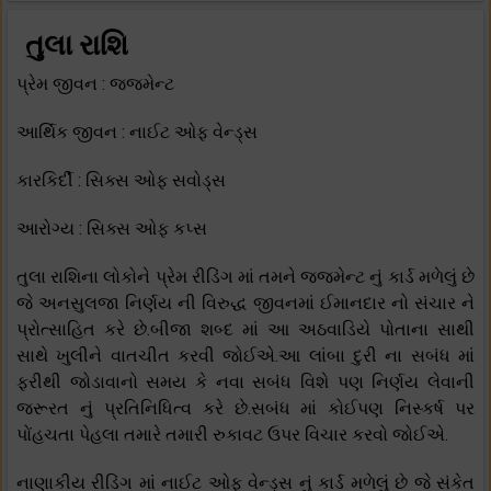
તુલા રાશિ
પ્રેમ જીવન : જજમેન્ટ
આર્થિક જીવન : નાઈટ ઓફ વેન્ડ્સ
કારકિર્દી : સિક્સ ઓફ સવોડ્સ
આરોગ્ય : સિક્સ ઓફ કપ્સ
તુલા રાશિના લોકોને પ્રેમ રીડિંગ માં તમને જજમેન્ટ નું કાર્ડ મળેલું છે
જે અનસુલજા નિર્ણય ની વિરુદ્ધ જીવનમાં ઈમાનદાર નો સંચાર ને
પ્રોત્સાહિત કરે છે.બીજા શબ્દ માં આ અઠવાડિયે પોતાના સાથી
સાથે ખુલીને વાતચીત કરવી જોઈએ.આ લાંબા દુરી ના સબંધ માં
ફરીથી જોડાવાનો સમય કે નવા સબંધ વિશે પણ નિર્ણય લેવાની
જરૂરત નું પ્રતિનિધિત્વ કરે છે.સબંધ માં કોઈપણ નિસ્કર્ષ પર
પોંહચતા પેહલા તમારે તમારી રુકાવટ ઉપર વિચાર કરવો જોઈએ.
નાણાકીય રીડિંગ માં નાઈટ ઓફ વેન્ડ્સ નું કાર્ડ મળેલું છે જે સંકેત