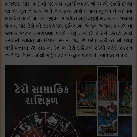
સમજણ માટે કાર્ડ નો પ્રયોગ પ્રાચીનકાળ થી ચાલી રહ્યો છે.જો
વ્યક્તિ પુરા વિશ્વાસ અને વિનમ્રતા સાથે પોતાના જીવન ને બદલવા
સબંધિત અને પોતાના જીવન સબંધિત મહત્વપુર્ણ સવાલ ના જવાબ
શોધવા માટે ટેરો ની રહસ્યમય દુનિયામાં એમને એમના સવાલ ના
જવાબ જરૂર મળશે.ઘણા લોકો એવું માને છે કે ટેરો મિત્રો સાથે
કરવામાં આવતું મનોરંજન સત્ર જેવું છે પરંતુ હકીકત માં એવું
નથી.પોતાના 78 કાર્ડ ના ડેક માં ટેરો રાશિફળ સૌથી ગહેરા રહસ્ય
અને વ્યક્તિના સૌથી ગહેરા ડર ને બહાર કાઢવાની આવડત રાખે છે.