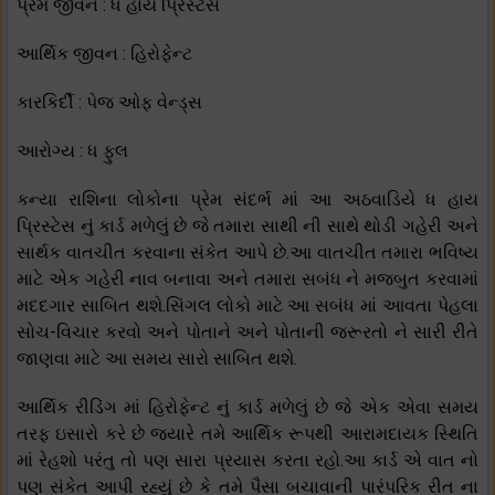
પ્રેમ જીવન : ધ હાય પ્રિસ્ટેસ
આર્થિક જીવન : હિરોફેન્ટ
કારકિર્દી : પેજ ઓફ વેન્ડ્સ
આરોગ્ય : ધ ફુલ
કન્યા રાશિના લોકોના પ્રેમ સંદર્ભ માં આ અઠવાડિયે ધ હાય
પ્રિસ્ટેસ નું કાર્ડ મળેલું છે જે તમારા સાથી ની સાથે થોડી ગહેરી અને
સાર્થક વાતચીત કરવાના સંકેત આપે છે.આ વાતચીત તમારા ભવિષ્ય
માટે એક ગહેરી નાવ બનાવા અને તમારા સબંધ ને મજબુત કરવામાં
મદદગાર સાબિત થશે.સિંગલ લોકો માટે આ સબંધ માં આવતા પેહલા
સોચ-વિચાર કરવો અને પોતાને અને પોતાની જરૂરતો ને સારી રીતે
જાણવા માટે આ સમય સારો સાબિત થશે.
આર્થિક રીડિંગ માં હિરોફેન્ટ નું કાર્ડ મળેલું છે જે એક એવા સમય
તરફ ઇસારો કરે છે જયારે તમે આર્થિક રૂપથી આરામદાયક સ્થિતિ
માં રેહશો પરંતુ તો પણ સારા પ્રયાસ કરતા રહો.આ કાર્ડ એ વાત નો
પણ સંકેત આપી રહ્યું છે કે તમે પૈસા બચાવાની પારંપરિક રીત ના