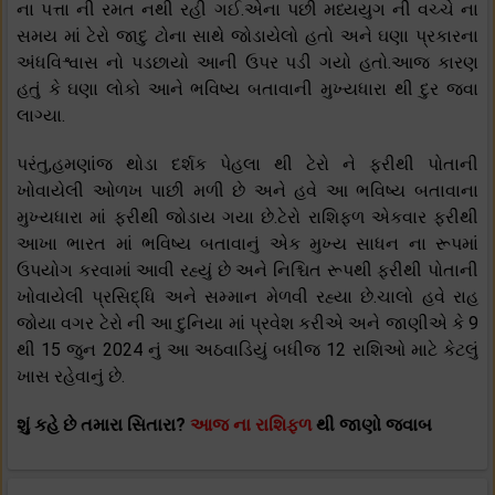
ના પત્તા ની રમત નથી રહી ગઈ.એના પછી મધ્યયુગ ની વચ્ચે ના
સમય માં ટેરો જાદુ ટોના સાથે જોડાયેલો હતો અને ઘણા પ્રકારના
અંધવિશ્વાસ નો પડછાયો આની ઉપર પડી ગયો હતો.આજ કારણ
હતું કે ઘણા લોકો આને ભવિષ્ય બતાવાની મુખ્યધારા થી દુર જવા
લાગ્યા.
પરંતુ,હમણાંજ થોડા દર્શક પેહલા થી ટેરો ને ફરીથી પોતાની
ખોવાયેલી ઓળખ પાછી મળી છે અને હવે આ ભવિષ્ય બતાવાના
મુખ્યધારા માં ફરીથી જોડાય ગયા છે.ટેરો રાશિફળ એકવાર ફરીથી
આખા ભારત માં ભવિષ્ય બતાવાનું એક મુખ્ય સાધન ના રૂપમાં
ઉપયોગ કરવામાં આવી રહ્યું છે અને નિશ્ચિત રૂપથી ફરીથી પોતાની
ખોવાયેલી પ્રસિદ્ધિ અને સમ્માન મેળવી રહ્યા છે.ચાલો હવે રાહ
જોયા વગર ટેરો ની આ દુનિયા માં પ્રવેશ કરીએ અને જાણીએ કે 9
થી 15 જુન 2024 નું આ અઠવાડિયું બધીજ 12 રાશિઓ માટે કેટલું
ખાસ રહેવાનું છે.
શું કહે છે તમારા સિતારા?
આજ ના રાશિફળ
થી જાણો જવાબ