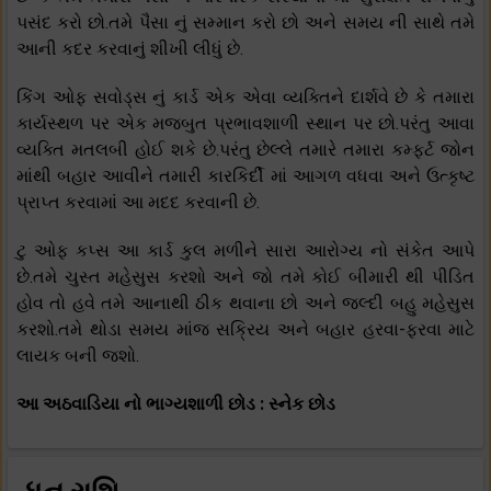
પસંદ કરો છો.તમે પૈસા નું સમ્માન કરો છો અને સમય ની સાથે તમે
આની કદર કરવાનું શીખી લીધું છે.
કિંગ ઓફ સવોડ્સ નું કાર્ડ એક એવા વ્યક્તિને દાર્શવે છે કે તમારા
કાર્યસ્થળ પર એક મજબુત પ્રભાવશાળી સ્થાન પર છો.પરંતુ આવા
વ્યક્તિ મતલબી હોઈ શકે છે.પરંતુ છેલ્લે તમારે તમારા કમ્ફર્ટ જોન
માંથી બહાર આવીને તમારી કારકિર્દી માં આગળ વધવા અને ઉત્કૃષ્ટ
પ્રાપ્ત કરવામાં આ મદદ કરવાની છે.
ટુ ઓફ કપ્સ આ કાર્ડ કુલ મળીને સારા આરોગ્ય નો સંકેત આપે
છે.તમે ચુસ્ત મહેસુસ કરશો અને જો તમે કોઈ બીમારી થી પીડિત
હોવ તો હવે તમે આનાથી ઠીક થવાના છો અને જલ્દી બહુ મહેસુસ
કરશો.તમે થોડા સમય માંજ સક્રિય અને બહાર હરવા-ફરવા માટે
લાયક બની જશો.
આ અઠવાડિયા નો ભાગ્યશાળી છોડ : સ્નેક છોડ