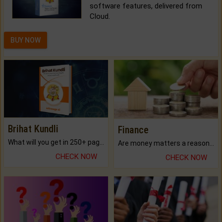
software features, delivered from
Cloud.
BUY NOW
Brihat Kundli
Finance
What will you get in 250+ pages Colored Brihat Kundli.
Are money matters a reason for the dark-circles under your eyes?
CHECK NOW
CHECK NOW