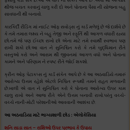
ફસાવું પડી શકે છે.આ એ વાત નો સંકેત આપે છે .એવા માં અત્યાર
થીજ બચત કરવાનું ચાલુ કરી દો અને પોતાના પૈસા ની યોજના બહુ
સાવધાની થી બનાવો.
કારકિર્દી રીડિંગ માં નાઈટ ઓફ સવોડ્સ નું કાર્ડ મળેલું છે જે દાર્શવે છે
કે તમે તમારા લક્ષ્ય ને બહુ તેજી અને સ્ફૂર્તિ થી આગળ વધારી રહ્યા
છો.તમે જે પણ ઈચ્છા રાખો છો એના માટે તમે સ્વાર્થી સ્વભાવ પણ
રાખી શકો છો.આ વાત ને સુનિશ્ચિત કરો કે તમે બુદ્ધિમાન રીતે
વસ્તુઓ કરો અને આરામ થી જીવનમાં આગળ વધો અને પોતાના
કામને અને પરિણામ ને સ્પષ્ટ રીતે જોઈ શકશો.
ક્રીન ઓફ પેટાકપ્સ નું કાર્ડ સંકેત આપે છે કે આ અઠવાડિયે તમારું
આરોગ્ય ઉત્તમ રહેશે એટલે નિશ્ચિત રૂપથી તમને રાહત મળવાની
છે.ખાલી એ વાત ને સુનિશ્ચિત કરો કે પોતાના આરોગ્ય ઉપર કામ
ચાલુ રાખો અને આજ રીતે એને ઉત્તમ બનાવી રાખો.પરંતુ વચ્ચે-
વચ્ચે નાની-મોટી પરેશાનીઓ આવવાની આશંકા છે.
આ અઠવાડિયા માટે ભાગ્યશાળી છોડ : એલોકેસિયા
શનિ સાડા સાત – રાશિઓ ઉપર પ્રભાવ કે ઉપાય