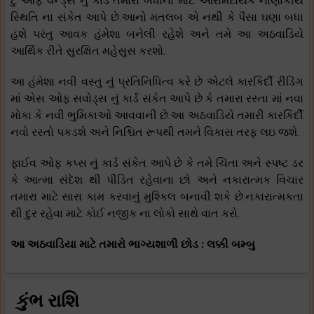
ટુ ઓફ વેન્ડ્સ નું કાર્ડ તમારા બધાના માટે આરામદાયક નાણાકીય
સ્થિતિ ના સંકેત આપે છે.આનો મતલબ એ નથી કે પૈસા ઘણા બધા
હશે પરંતુ આવક હંમેશા બનેલી રહેશે અને તમે આ અઠવાડિયે
આર્થિક રીતે સુરક્ષિત મહેસુસ કરશો.
આ હંમેશા નવી વસ્તુ નું પ્રતિનિધિત્વ કરે છે એટલે કારકિર્દી રીડિંગ
માં એસ ઓફ સવોડ્સ નું કાર્ડ સંકેત આપે છે કે તમારા રસ્તા માં નવા
મોકા કે નવી ભુમિકાઓ આવવાની છે.આ અઠવાડિયે તમારી કારકિર્દી
નવો રસ્તો પકડશે અને નિશ્ચિત રૂપથી તમને વિકાસ તરફ લઇ જશે.
ફાઈવ ઓફ કપ્સ નું કાર્ડ સંકેત આપે છે કે તમે ચિંતા અને સ્પષ્ટ ડર
કે આત્મા સંદેશ થી પીડિત રહેવાના છો અને નકારાત્મક વિચાર
તમારા માટે સારા કામ કરવાનું મુશ્કિલ બનાવી શકે છે.નકારાત્મકતા
થી દુર રહેવા માટે કોઈ નજીક ના લોકો સાથે વાત કરો.
આ અઠવાડિયા માટે તમારો ભાગ્યશાળી છોડ : લક્કી બમ્બુ
કુંભ રાશિ