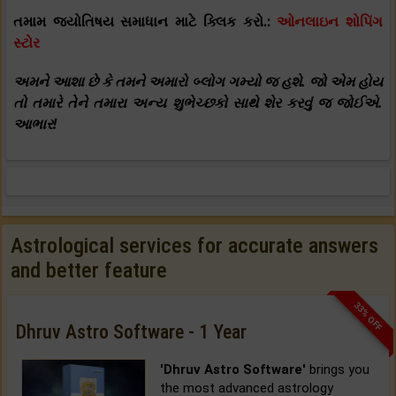
તમામ જ્યોતિષય સમાધાન માટે ક્લિક કરો.:
ઓનલાઇન શોપિંગ
સ્ટોર
અમને આશા છે કે તમને અમારો બ્લોગ ગમ્યો જ હશે. જો એમ હોય
તો તમારે તેને તમારા અન્ય શુભેચ્છકો સાથે શેર કરવું જ જોઈએ.
આભાર!
Astrological services for accurate answers
and better feature
33% OFF
Dhruv Astro Software - 1 Year
'Dhruv Astro Software'
brings you
the most advanced astrology