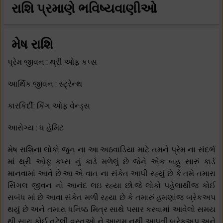
રાશિ પ્રમાણે ભવિષ્યવાણીઓ
મેષ રાશિ
પ્રેમ જીવન : થ્રી ઓફ કપ્સ
આર્થિક જીવન : સ્ટ્રેન્થ
કારકિર્દી: કિંગ ઓફ વેન્ડ્સ
આરોગ્ય : ધ હેમિટ
મેષ રાશિના લોકો જુન ના આ અઠવાડિયા માટે તમને પ્રેમ ના સંદર્ભ
માં થ્રી ઓફ કપ્સ નું કાર્ડ મળેલું છે જેને એક બહુ સારું કાર્ડ
માનવામાં આવે છે.આ એ વાત ના સંકેત આપી રહ્યું છે કે તમે તમારા
સિંગલ જીવન નો આનંદ લઇ રહ્યા છો.જે લોકો પહેલાથીજ કોઈ
સબંધ માં છે આવા સંકેત મળી રહ્યા છે કે તમારું હમણાંજ બ્રેકઅપ
થયું છે અને તમારા ધનિષ્ઠ મિત્ર સાથે પસાર કરવામાં આવેલો સમય
થી સારા કોઈ તુટેલી વસ્તુઓ ને આરામ નથી આપતી.બ્રેકઅપ અને