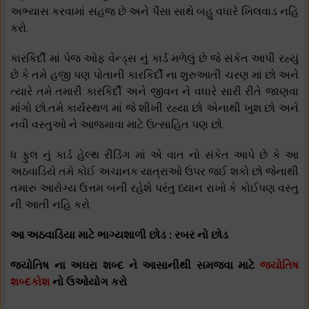
અભ્યાસ કરવામાં સહજ છે અને પૈસા સાથે બહુ વધારે ખિલવાડ નહિ
કરો.
કારકિર્દી માં પેજ ઓફ વેન્ડ્સ નું કાર્ડ મળેલું છે જે સંકેત આપી રહ્યું
છે કે તમે હજી પણ પોતાની કારકિર્દી ના શુરુઆતી ચરણ માં છો અને
ત્યારે તમે તમારી કારકિર્દી અને જીવન ને વધારે સારી રીતે જાણવા
માંગો છો.તમે કાર્યસ્થળ માં જે શીખી રહ્યા છો એનાથી ખુશ છો અને
નવી વસ્તુઓ ને આજમાવા માટે ઉત્સાહિત પણ છો.
ધ ફુલ નું કાર્ડ હેલ્થ રીડિંગ માં એ વાત નો સંકેત આપે છે કે આ
અઠવાડિયે તમે કોઈ અચાનક યાત્રાઓ ઉપર જઈ શકો છો જેનાથી
તમારું આરોગ્ય ઉત્તમ બની રહેશે પરંતુ ધ્યાન રાખો કે કોઈપણ વસ્તુ
ની આતી નહિ કરો.
આ અઠવાડિયા માટે ભાગ્યશાળી છોડ : રબર નો છોડ
જ્યોતિષ ના અઘરા શબ્દ ને આસાનીથી સમજવા માટે
જ્યોતિષ
શબ્દકોશ
નો ઉઓયોગ કરો