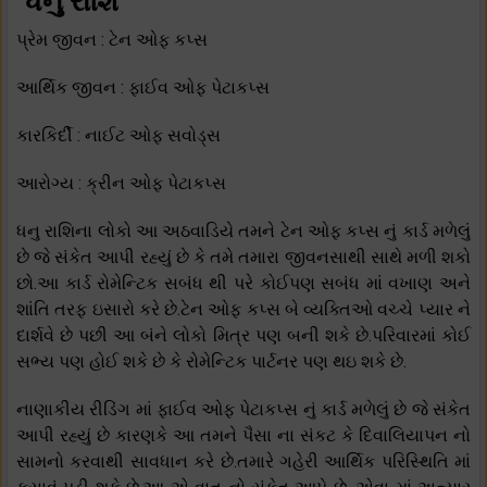
ધનુ રાશિ
પ્રેમ જીવન : ટેન ઓફ કપ્સ
આર્થિક જીવન : ફાઈવ ઓફ પેટાકપ્સ
કારકિર્દી : નાઈટ ઓફ સવોડ્સ
આરોગ્ય : ક્રીન ઓફ પેટાકપ્સ
ધનુ રાશિના લોકો આ અઠવાડિયે તમને ટેન ઓફ કપ્સ નું કાર્ડ મળેલું
છે જે સંકેત આપી રહ્યું છે કે તમે તમારા જીવનસાથી સાથે મળી શકો
છો.આ કાર્ડ રોમેન્ટિક સબંધ થી પરે કોઈપણ સબંધ માં વખાણ અને
શાંતિ તરફ ઇસારો કરે છે.ટેન ઓફ કપ્સ બે વ્યક્તિઓ વચ્ચે પ્યાર ને
દાર્શવે છે પછી આ બંને લોકો મિત્ર પણ બની શકે છે.પરિવારમાં કોઈ
સભ્ય પણ હોઈ શકે છે કે રોમેન્ટિક પાર્ટનર પણ થઇ શકે છે.
નાણાકીય રીડિંગ માં ફાઈવ ઓફ પેટાકપ્સ નું કાર્ડ મળેલું છે જે સંકેત
આપી રહ્યું છે કારણકે આ તમને પૈસા ના સંકટ કે દિવાલિયાપન નો
સામનો કરવાથી સાવધાન કરે છે.તમારે ગહેરી આર્થિક પરિસ્થિતિ માં