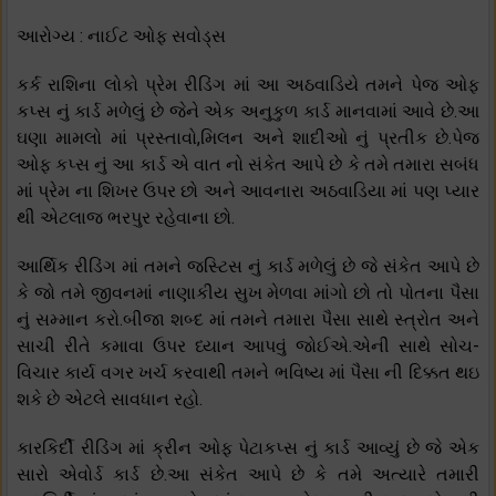
આરોગ્ય : નાઈટ ઓફ સવોડ્સ
કર્ક રાશિના લોકો પ્રેમ રીડિંગ માં આ અઠવાડિયે તમને પેજ ઓફ
કપ્સ નું કાર્ડ મળેલું છે જેને એક અનુકુળ કાર્ડ માનવામાં આવે છે.આ
ઘણા મામલો માં પ્રસ્તાવો,મિલન અને શાદીઓ નું પ્રતીક છે.પેજ
ઓફ કપ્સ નું આ કાર્ડ એ વાત નો સંકેત આપે છે કે તમે તમારા સબંધ
માં પ્રેમ ના શિખર ઉપર છો અને આવનારા અઠવાડિયા માં પણ પ્યાર
થી એટલાજ ભરપુર રહેવાના છો.
આર્થિક રીડિંગ માં તમને જસ્ટિસ નું કાર્ડ મળેલું છે જે સંકેત આપે છે
કે જો તમે જીવનમાં નાણાકીય સુખ મેળવા માંગો છો તો પોતના પૈસા
નું સમ્માન કરો.બીજા શબ્દ માં તમને તમારા પૈસા સાથે સ્ત્રોત અને
સાચી રીતે કમાવા ઉપર ધ્યાન આપવું જોઈએ.એની સાથે સોચ-
વિચાર કાર્ય વગર ખર્ચ કરવાથી તમને ભવિષ્ય માં પૈસા ની દિક્કત થઇ
શકે છે એટલે સાવધાન રહો.
કારકિર્દી રીડિંગ માં ક્રીન ઓફ પેટાકપ્સ નું કાર્ડ આવ્યું છે જે એક
સારો એવોર્ડ કાર્ડ છે.આ સંકેત આપે છે કે તમે અત્યારે તમારી