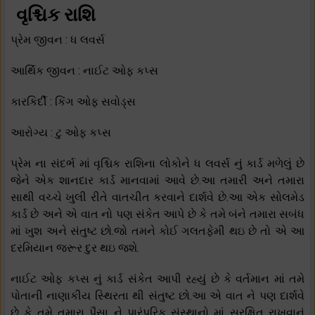
વૃશ્ચિક રાશિ
પ્રેમ જીવન : ધ લવર્સ
આર્થિક જીવન : નાઈટ ઓફ કપ્સ
કારકિર્દી : કિંગ ઓફ સવોડ્સ
આરોગ્ય : ટુ ઓફ કપ્સ
પ્રેમ ના સંદર્ભ માં વૃશ્ચિક રાશિના લોકોને ધ લવર્સ નું કાર્ડ મળેલું છે
જેને એક શાનદાર કાર્ડ માનવામાં આવે છે.આ તમારી અને તમારા
સાથી વચ્ચે ખુલી રીતે વાતચીત કરવાને દાર્શવે છે.આ એક સોલમેડ
કાર્ડ છે અને એ વાત નો પણ સંકેત આપે છે કે તમે બંને તમારા સબંધ
માં ખુશ અને સંતુષ્ટ છો.જો તમને કોઈ ગલતફેમી થઇ છે તો એ આ
દરમિયાન જરૂર દુર થઇ જશે.
નાઈટ ઓફ કપ્સ નું કાર્ડ સંકેત આપી રહ્યું છે કે વર્તમાન માં તમે
પોતાની નાણાકીય સ્થિરતા થી સંતુષ્ટ છો.આ એ વાત ને પણ દાર્શવે
છે કે તમે તમારા પૈસા ને પારંપરિક સંસ્થાનો માં સુરક્ષિત રાખવાનું