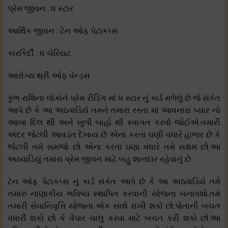
પ્રેમ જીવન : ધ સ્ટાર
આર્થિક જીવન : ટેન ઓફ પેટાકપ્સ
કારકિર્દી : ધ ચેરિયટ
આરોગ્ય થ્રી ઓફ વેન્ડ્સ
કુંભ રાશિના લોકોને પ્રેમ રીડિંગ માં ધ સ્ટાર નું કાર્ડ મળેલું છે જે સંકેત
આપે છે કે આ અઠવાડિયે તમને તમારા રસ્તા માં આવનારા પ્યાર નો
આખા દિલ થી અને ખુલી બાહો થી સ્વાગત કરવો જોઈએ.તમારી
અંદર જેટલી આવડત દેખાય છે એના કરતા ઘણી વધારે હાજર છે કે
જેટલી તમે સમજો છો એના કરતા ઘણા વધારે તમે સક્ષમ છો.આ
અઠવાડિયું તમારા પ્રેમ જીવન માટે બહુ શાનદાર રહેવાનું છે.
ટેન ઓફ પેટાકપ્સ નું કાર્ડ સંકેત આપે છે કે આ અઠવાડિયે તમે
તમારું નાણાકીય ભવિષ્ય સ્થાપિત કરવાની યોજના બનાવશો.તમે
તમારી સેવાનિવૃત્તિ યોજના એક સાથે રાખી શકો છો.પોતાની બચત
વધારી શકો છો કે વેપાર ચાલુ કરવા માટે બચત કરી શકો છો.આ