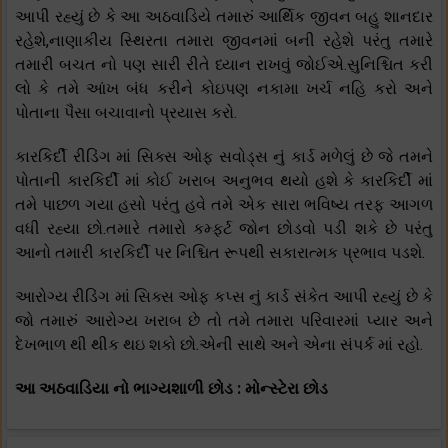
આપી રહ્યું છે કે આ અઠવાડિયે તમારું આર્થિક જીવન બહુ શાનદાર
રહેશે,નાણાકીય સ્થિરતા તમારા જીવનમાં બની રહેશે પરંતુ તમારે
તમારી બચત નો પણ સારી રીતે ધ્યાન રાખવું જોઈએ.સુનિશ્ચિત કરી
લો કે તમે આંખ બંધ કરીને કોઇપણ નકામા ખર્ચ નહિ કરો અને
પોતાના પૈસા બચાવાનો પ્રયાસ કરો.
કારકિર્દી રીડિંગ માં સિક્સ ઓફ સવોડ્સ નું કાર્ડ મળેલું છે જે તમને
પોતાની કારકિર્દી માં કોઈ ખરાબ અનુભવ થયો હશે કે કારકિર્દી માં
તમે પાછળ ગયા હસો પરંતુ હવે તમે એક સારા ભવિષ્ય તરફ આગળ
વધી રહ્યા છો.તમારે તમારો કમ્ફર્ટ જોન છોડવો પડી શકે છે પરંતુ
આનો તમારી કારકિર્દી પર નિશ્ચિત રૂપથી સકારાત્મક પ્રભાવ પડશે.
આરોગ્ય રીડિંગ માં સિક્સ ઓફ કપ્સ નું કાર્ડ સંકેત આપી રહ્યું છે કે
જો તમારું આરોગ્ય ખરાબ છે તો તમે તમારા પરિવારમાં પ્યાર અને
દેખભાળ થી થીક થઇ શકો છો.એની સાથે અને એના સંપર્ક માં રહો.
આ અઠવાડિયા નો ભાગ્યશાળી છોડ : મોન્સ્ટેરા છોડ