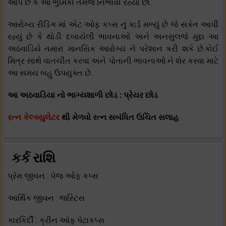
આપે છે કે આ ભુમિકા તમેજ નિભાવી રહ્યા છો.
આરોગ્ય રીડિંગ માં એટ ઓફ કપ્સ નું કાર્ડ મળ્યું છે જે સંકેત આપી
રહ્યું છે કે થોડી દબાયેલી ભાવનાઓ અને અનસુલજે મુદ્દા આ
અઠવાડિયે તમારા માનસિક આરોગ્ય ને પરેશાન કરી શકે છે.કોઈ
મિત્ર સાથે વાતચીત કરવા અને પોતાની ભાવનાઓ ને શેર કરવા માટે
આ સમય બહુ ઉપયુક્ત છે.
આ અઠવાડિયા નો ભાગ્યશાળી છોડ : પ્રેયર છોડ
રત્ન કેલ્ક્યુલેટર
થી મેળવો રત્ન સબંધિત ઉચિત સલાહ
કર્ક રાશિ
પ્રેમ જીવન : પેજ ઓફ કપ્સ
આર્થિક જીવન : જસ્ટિસ
કારકિર્દી : ક્રીન ઓફ પેટાકપ્સ