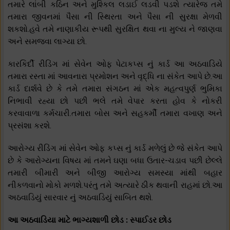
તમારે લાંબી કઠિન અને મુશ્કિલ લડાઈ લડવી પડશે ત્યારેજ તમે
તમારા જીવનમાં પૈસા ની સ્થિરતા અને પૈસા ની સુરક્ષા મેળવી
શકશો.હવે તમે નાણાકીય રૂપથી સુરક્ષિત થવા ના મુલ્ય ને જાણવા
અને સમજવા લાગ્યા છો.
કારકિર્દી રીડિંગ માં સેવેન ઓફ પેટાકપ્સ નું કાર્ડ આ અઠવાડિયે
તમારા રસ્તા માં આવનારા પ્રમોશન અને વૃદ્ધિ ના સંકેત આપે છે.આ
કાર્ડ દાર્શવે છે કે તમે તમારા સંગઠન માં એક મહત્વપુર્ણ ભુમિકા
નિભાવી રહ્યા છો પછી ભલે તમે વેપાર કરતા હોવ કે નોકરી
કરવાવાળા કર્મચારી.તમારા બોસ અને સહકર્મી તમારા વખાણ અને
પ્રસંશા કરશે.
આરોગ્ય રીડિંગ માં સેવેન ઓફ કપ્સ નું કાર્ડ મળેલું છે જે સંકેત આપે
છે કે આરોગ્યના વિષય માં તમને ઘણા બધા ઉતાર-ચડાવ પછી છેલ્લે
તમારી બીમારી અને બીજી આરોગ્ય સમસ્યા માંથી બહાર
નીકળવાનો મોકો મળશે.પરંતુ તમે અત્યારે ઠીક થવાની રાહમાં છો.આ
અઠવાડિયું સારવાર નું અઠવાડિયું સાબિત થશે.
આ અઠવાડિયા માટે ભાગ્યશાળી છોડ : સ્પાઈડર છોડ