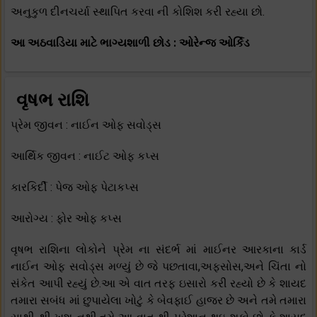
અનુકુળ દીનચર્યા સ્થાપિત કરવા ની કોશિશ કરી રહ્યા છો.
આ અઠવાડિયા માટે ભાગ્યશાળી છોડ : ઓરેન્જ ઓર્કિડ
વૃષભ રાશિ
પ્રેમ જીવન : નાઈન ઓફ સવોડ્સ
આર્થિક જીવન : નાઈટ ઓફ કપ્સ
કારકિર્દી : પેજ ઓફ પેટાકપ્સ
આરોગ્ય : ફોર ઓફ કપ્સ
વૃષભ રાશિના લોકોને પ્રેમ ના સંદર્ભ માં માઈનર આરકાના કાર્ડ
નાઈન ઓફ સવોડ્સ મળ્યું છે જે પછતાવા,અફસોસ,અને ચિંતા નો
સંકેત આપી રહ્યું છે.આ એ વાત તરફ ઇસારો કરી રહ્યો છે કે શાયદ
તમારા સબંધ માં છુપાયેલા ખોટું કે બેવફાઈ હાજર છે અને તમે તમારા