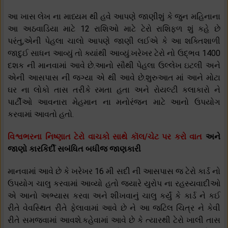
આ ખાસ લેખ ના માધ્યમ થી હવે આપણે જાણીશું કે જુન મહિનાના
આ અઠવાડિયા માટે 12 રાશિઓ માટે ટેરો રાશિફળ શું કહે છે
પરંતુ,એની પેહલા ચાલો આપણે જાણી લઈએ કે આ શક્તિશાળી
જાદુઈ સાધન આવ્યું તો ક્યાંથી આવ્યું.ખરેખર ટેરો નો ઉદ્ભવ 1400
દશક ની માનવામાં આવે છે.આનો સૌથી પેહલા ઉલ્લેખ ઇટલી અને
એની આસપાસ ની જગ્યા એ થી આવે છે.શુરુઆત માં આને મોટા
ઘર ના લોકો તાસ તરીકે રમતા હતા અને રોયલ્ટી કલાકારો ને
પાર્ટીઓ આવનારા મેહમાન ના મનોરંજન માટે આનો ઉપયોગ
કરવામાં આવતો હતો.
વિશ્વભરના નિષ્ણાત ટેરો વાચકો સાથે કૉલ/ચેટ પર કરો વાત
અને
જાણો કારકિર્દી સબંધિત બધીજ જાણકારી
માનવામાં આવે છે કે ખરેખર 16 મી સદી ની આસપાસ જ ટેરો કાર્ડ નો
ઉપયોગ ચાલુ કરવામાં આવ્યો હતો જયારે યુરોપ ના રહસ્યવાદીઓ
એ આનો અભ્યાસ કરવા અને શીખવાનું ચાલુ કર્યું કે કાર્ડ ને કઈ
રીતે વેવસ્થિત રીતે ફેલાવામાં આવે છે ને આ જટિલ ચિત્ર ને કેવી
રીતે સમજવામાં આવશે.કહેવામાં આવે છે કે ત્યારથી ટેરો ખાલી તાસ