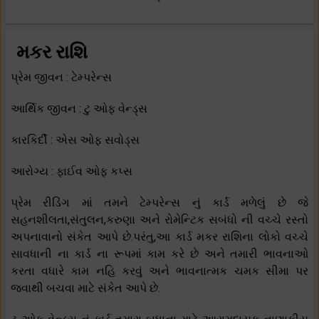
મકર રાશિ
પ્રેમ જીવન : ટેમ્પરેન્સ
આર્થિક જીવન : ટુ ઓફ વેન્ડ્સ
કારકિર્દી : એસ ઓફ સવોડ્સ
આરોગ્ય : ફાઈવ ઓફ કપ્સ
પ્રેમ રીડિંગ માં તમને ટેમ્પરેન્સ નું કાર્ડ મળેલું છે જે
સહનશીલતા,સંતુલન,કરુણા અને રોમેન્ટિક સબંધો ની વચ્ચે રસ્તો
અપનાવાનો સંકેત આપે છે.પરંતુ,આ કાર્ડ મકર રાશિના લોકો વચ્ચે
સાવધાની ના કાર્ડ ના રૂપમાં કામ કરે છે અને તમારી ભાવનાઓ
કરતા વધારે કામ નહિ કરવું અને ભાવનાત્મક ચમક સીમા પર
જવાથી બચવા માટે સંકેત આપે છે.