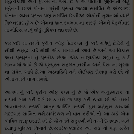
મહત્વકાંક્ષા અને ફોકસ નો અર્થ છે કે એ પોતાના જીવનમાં બહુ
મહેનતી છે.એ પોતાના પ્રેમી પ્રત્ય જેટલા સમર્પિત છે એટલાજ
પોતાના લક્ષ્ય પ્રત્ય પણ સમર્પિત છે.બીજા લોકોની તુલનામાં વધારે
મિલનસાર હોય છે એમના શાંત સ્વભાવ ના કારણે એમને પેહલીવાર
માં નોટિસ કરવું થોડું મુશ્કિલ થઇ શકે છે.
કારકિર્દી માં તમને ક્રીન ઓફ પેટાકપ્સ નું કાર્ડ મળેલું છે.ટેરો નું
સૌથી સમૃદ્ધ કાર્ડ માંથી એક માનવામાં આવે છે અને આ વિકાસ
અને પ્રચુરતા નું પ્રતીક છે.આ એક નાણાકીય શગુન નું કાર્ડ
માનવામાં આવે છે જે પ્રચુરતા,સફળતા,નસીબ અને પૈસા ના સુરક્ષા
ના સંકેત આપે છે.આ અઠવાડિયે તમે કોઈપણ રોકાણ કરો છો તો
એમાં તમને લાભ મળશે.
આગળ નું કાર્ડ ક્રીન ઓફ કપ્સ નું છે જે એક અનુસ્મરાક ના
રૂપમાં કામ કરી શકે છે કે તમે જે પણ કરી રહ્યા છો એ તમને
ભાવનાત્મક રૂપથી માત્ર આર્થિક રૂપથી પુરા મહેસુસ કરવામાં
મદદગાર સાબિત થશે.કાર્યસ્થળ ની વાત કરીએ તો આ કાર્ડ એવા
વ્યક્તિ તરફ ઇસારો કરે છે જે તમને સહકર્મી ની વચ્ચે દેખભાળ અને
દયાળુ ભુમિકા નિભાવે છે.ક્યારેક-ક્યારેક આ કાર્ડ નો પણ સંકેત