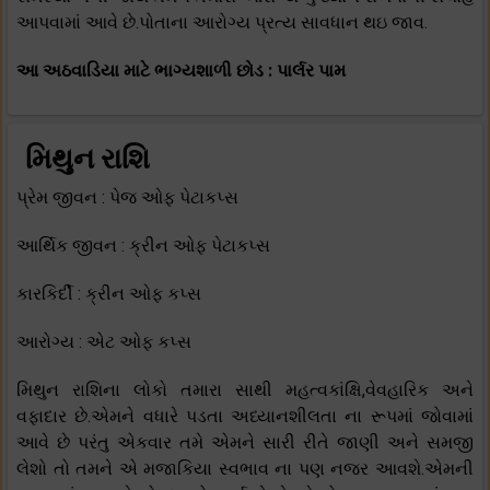
આપવામાં આવે છે.પોતાના આરોગ્ય પ્રત્ય સાવધાન થઇ જાવ.
આ અઠવાડિયા માટે ભાગ્યશાળી છોડ : પાર્લર પામ
મિથુન રાશિ
પ્રેમ જીવન : પેજ ઓફ પેટાકપ્સ
આર્થિક જીવન : ક્રીન ઓફ પેટાકપ્સ
કારકિર્દી : ક્રીન ઓફ કપ્સ
આરોગ્ય : એટ ઓફ કપ્સ
મિથુન રાશિના લોકો તમારા સાથી મહત્વકાંક્ષિ,વેવહારિક અને
વફાદાર છે.એમને વધારે પડતા અધ્યાનશીલતા ના રૂપમાં જોવામાં
આવે છે પરંતુ એકવાર તમે એમને સારી રીતે જાણી અને સમજી
લેશો તો તમને એ મજાકિયા સ્વભાવ ના પણ નજર આવશે.એમની