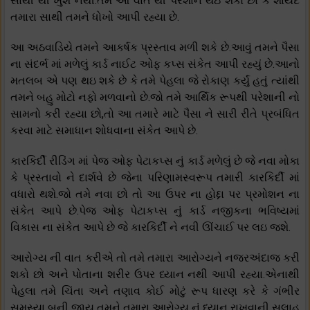
સાથી થી ખુશ નથી.તમે આ વાત થી પરેશાન થઇ શકો છો કે શાયદ
તમારા સાથી તમને ધોખો આપી રહ્યા છે.
આ અઠવાડિયે તમને આકર્ષક પ્રસ્તાવ મળી શકે છે.આવું તમને પૈસા
ના સંદર્ભ માં મળેલું કાર્ડ નાઈટ ઓફ કપ્સ સંકેત આપી રહ્યું છે.આનો
મતલબ એ પણ થઇ શકે છે કે તમે પેહલા જે રોકાણ કર્યું હતું ત્યાંથી
તમને બહુ મોટો નફો મળવાનો છે.જો તમે આર્થિક રૂપથી પરેશાની નો
સામનો કરી રહ્યા છો,તો આ તમારે માટે પૈસા ને સારી રીતે પ્રબંધિત
કરવા માટે સમાધાન શોધવાના સંકેત આપે છે.
કારકિર્દી રીડિંગ માં પેજ ઓફ પેટાકપ્સ નું કાર્ડ મળેલું છે જે નવા મોકા
કે પ્રસ્તાવો ને દાર્શવે છે જેના પરિણામસ્વરૂપ તમારી કારકિર્દી માં
વધારો થશે.જો તમે નવા છો તો આ ઉપર ના હોદ્દા પર પ્રમોશન ના
સંકેત આપે છે.પેજ ઓફ પેટાકપ્સ નું કાર્ડ નજીકના ભવિષ્યમાં
વિકાસ ના સંકેત આપે છે જે કારકિર્દી ને નવી ઊંચાઈ પર લઇ જશે.
આરોગ્ય ની વાત કરીએ તો તમે તમારા આરોગ્યને નજરઅંદાજ કરી
શકો છો અને પોતાના શરીર ઉપર ધ્યાન નથી આપી રહ્યા.એનાથી
પેહલા તમે ચિંતા અને તણાવ કોઈ મોટું રૂપ ધારણ કરે કે ગંભીર
સમસ્યા બની જાય તમને તમારા આરોગ્ય નું ધ્યાન રાખવાની સલાહ