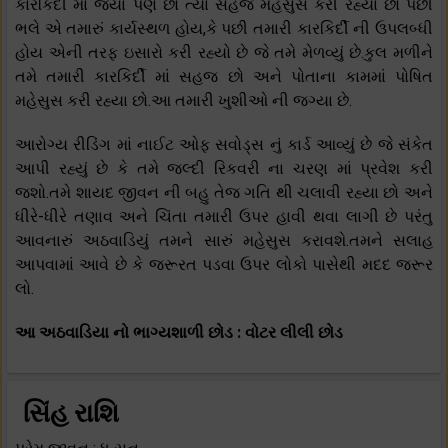
કારકિર્દી માં જ્યાં પણ છો ત્યાં સહજ મહેસુસ કરી રહ્યા છો પછી
ભલે એ તમારું કાર્યસ્થળ હોય,કે પછી તમારી કારકિર્દી ની ઉપલબ્ધી
હોય એની તરફ ઇસારો કરી રહ્યો છે જે તમે મેળવ્યું છે.કુલ મળીને
તમે તમારી કારકિર્દી માં સહજ છો અને પોતાના કામમાં પોષિત
મહેસુસ કરી રહ્યા છો.આ તમારી ખુશીઓ ની જગ્યા છે.
આરોગ્ય રીડિંગ માં નાઈટ ઓફ સવોડ્સ નું કાર્ડ આવ્યું છે જે સંકેત
આપી રહ્યું છે કે તમે જલ્દી રિકવરી ના ચરણ માં પ્રવેશ કરી
જશો.તમે શાયદ જીવન ની બહુ તેજ ગતિ થી ચલાવી રહ્યા છો અને
ધીરે-ધીરે તણાવ અને ચિંતા તમારી ઉપર હાવી થવા લાગી છે પરંતુ
આવનારું અઠવાડિયું તમને સારું મહેસુસ કરાવશે.તમને સલાહ
આપવામાં આવે છે કે જરૂરત પડવા ઉપર લોકો પાસેથી મદદ જરૂર
લો.
આ અઠવાડિયા નો ભાગ્યશાળી છોડ : વોટર લીલી છોડ
સિંહ રાશિ