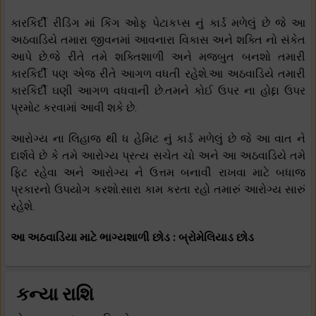
કારકિર્દી રીડિંગ માં કિંગ ઓફ પેટાકપ્સ નું કાર્ડ મળેલું છે જે આ
અઠવાડિયે તમારા જીવનમાં આવનારા વિકાસ અને શક્તિ નો સંકેત
આપે છે.જે રીતે તમે શક્તિશાળી અને મજબુત બનશો તમારી
કારકિર્દી પણ એજ રીતે આગળ વધતી રહેશે.આ અઠવાડિયે તમારી
કારકિર્દી ઘણી આગળ વધવાની છે.તમને કોઈ ઉપર ના હોદ્દા ઉપર
પ્રમોટ કરવામાં આવી શકે છે.
આરોગ્ય ના લિહાજ થી ધ હેમિટ નું કાર્ડ મળેલું છે જે આ વાત ને
દાર્શવે છે કે તમે આરોગ્ય પ્રત્ય સચેત ચો અને આ અઠવાડિયે તમે
ફિટ રહેવા અને આરોગ્ય ને ઉત્તમ બનાવી રાખવા માટે બધાજ
પ્રકારનો ઉપયોગ કરશો.સારા કામ કરતા રહો તમારું આરોગ્ય સારું
રહેશે.
આ અઠવાડિયા માટે ભાગ્યશાળી છોડ : બ્રોમેલિયાડ છોડ
કન્યા રાશિ