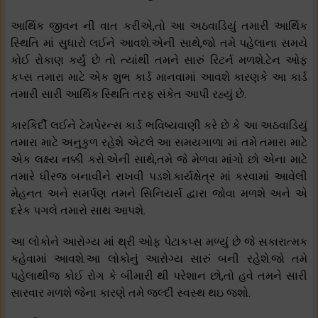
આર્થિક જીવન ની વાત કરીએ,તો આ અઠવાડિયું તમારી આર્થિક
સ્થિતિ માં સુધારો લઈને આવશે.એની સાથે,જો તમે પહેલાના સમયે
કોઈ રોકાણ કર્યું છે તો ત્યાંથી તમને સારું રિટર્ન મળશે.ટેન ઓફ
કપ્સ તમારા માટે એક શુભ કાર્ડ માનવામાં આવશે કારણકે આ કાર્ડ
તમારી સારી આર્થિક સ્થિતિ તરફ સંકેત આપી રહ્યું છે.
કારકિર્દી લઈને ટેમપેરન્સ કાર્ડ ભવિષ્યવાણી કરે છે કે આ અઠવાડિયું
તમારા માટે અનુકુળ રહેશે એટલે આ સમયગાળા માં તમે તમારા માટે
એક લક્ષ્ય નક્કી કરો.એની સાથે,તમે જે મેળવા માંગો છો એના માટે
તમારે ધીરજ બનાવીને રાખવી પડશે.કાર્યક્ષેત્ર માં કરવામાં આવેલી
મેહનત અને સમર્પણ તમને સિનિયર્સ દ્વારા જોવા મળશે અને એ
દરેક પગલે તમારો સાથ આપશે.
આ લોકોને આરોગ્ય માં થ્રી ઓફ પેટાકપ્સ મળ્યું છે જે સકારાત્મક
કહેવામાં આવશે.આ લોકોનું આરોગ્ય સારું બની રહેશે.જો તમે
પહેલાથીજ કોઈ રોગ કે બીમારી થી પરેશાન છો,તો હવે તમને સારી
સારવાર મળશે જેના કારણે તમે જલ્દી સ્વસ્થ થઇ જશો.