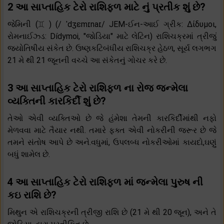
2 આ સાપ્તાહિક ટેરો રાશિફળ માટે નું પ્રતીક શું છે?
જેમિની (♊︎) (/ ˈdʒɛmɪnaɪ/ JEM-ઈન-આઈ ગ્રીક: Δίδυμοι,
રોમનાઈઝ્ડ: Dídymoi, "જોડિયા" માટે લેટિન) રાશિચક્રમાં ત્રીજું
જ્યોતિષીય સંકેત છે. ઉષ્ણકટિબંધીય રાશિચક્ર હેઠળ, સૂર્ય લગભગ
21 મે થી 21 જૂનની વચ્ચે આ સંકેતનું ગોચર કરે છે.
3 આ સાપ્તાહિક ટેરો રાશિફળ ના રોજ જન્મેલા
વ્યક્તિની કારકિર્દી શું છે?
તેઓ એવી વ્યક્તિઓ છે જે હંમેશા તેમની કારકિર્દીમાંથી નફો
મેળવવા માટે તૈયાર નથી. તમારે ફક્ત એવી નોકરીની જરૂર છે જે
તમને સંતોષ આપે છે અને.વધુમાં, ઉપલબ્ધ નોકરીઓમાં કાયદો,ઘણું
બધું શામેલ છે.
4 આ સાપ્તાહિક ટેરો રાશિફળ માં જન્મેલા પુરુષ ની
કઇ રાશિ છે?
મિથુન એ રાશિચક્રની ત્રીજી રાશિ છે (21 મે થી 20 જૂન), અને તે