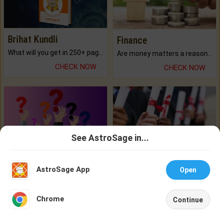
Brihat Kundli
Finance
What will you get in 250+ pages Colored Brihat Kundli.
Are money matters a reason for the dark-circles under your eyes?
CHECK NOW
CHECK NOW
See AstroSage in...
Talk To
Chat With
Ask A Question
Career / Job
Astrologer
Astrologer
AstroSage App
Is there any question or problem lingering.
Worried about your career? don't know what is.
Open
CHECK NOW
CHECK NOW
NEW
Chrome
Continue
Home
Shop
Call
Chat
Account