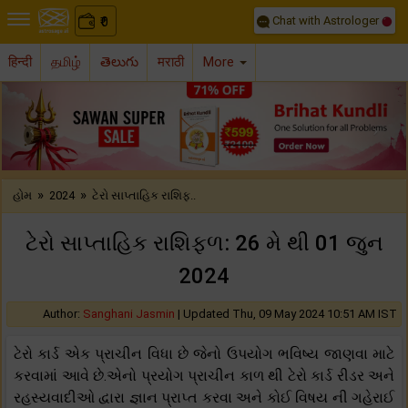
Chat with Astrologer
0
₹
हिन्दी
தமிழ்
తెలుగు
मराठी
More
Previous
Nex
»
»
હોમ
2024
ટેરો સાપ્તાહિક રાશિફ..
ટેરો સાપ્તાહિક રાશિફળ: 26 મે થી 01 જુન
2024
Author:
Sanghani Jasmin
|
Updated Thu, 09 May 2024 10:51 AM IST
ટેરો કાર્ડ એક પ્રાચીન વિધા છે જેનો ઉપયોગ ભવિષ્ય જાણવા માટે
કરવામાં આવે છે.એનો પ્રયોગ પ્રાચીન કાળ થી ટેરો કાર્ડ રીડર અને
રહસ્યવાદીઓ દ્વારા જ્ઞાન પ્રાપ્ત કરવા અને કોઈ વિષય ની ગહેરાઈ