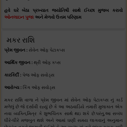
હવે ઘરે બેઠા પ્રખ્યાત જ્યોતિષી સાથે ઈચ્છા મુજબ કરાવો
ઓનલાઇન પુજા
અને મેળવો ઉત્તમ પરિણામ
મકર રાશિ
પ્રેમ જીવન :
સેવેન ઓફ પેટાકપ્સ
આર્થિક જીવન :
થ્રી ઓફ કપ્સ
કારકિર્દી :
પેજ ઓફ સવોડ્સ
આરોગ્ય :
કિંગ ઓફ સવોડ્સ
મકર રાશિ વાળા ને પ્રેમ જીવન માં સેવેન ઓફ પેટાકપ્સ નું કાર્ડ
મળેલું છે જે દર્સાવી રહ્યું છે કે આ અઠવાડિયે તમારી મુલાકાત એક
નવા વ્યક્તિ,મિત્ર કે શુભચિંતક સાથે થઇ શકે છે.પરંતુ,આ સબંધ
ધીરે-ધીરે મજબુત થશે અને આમાં ઘણી સમય લાગવાનું અનુમાન