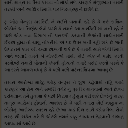
સારી માત્રા માં પૈસા કમાવા નો મોકો મળે કારણકે મેજીશ્યન તમારી
તરક્કી અને આર્થિક સ્થિતિ પાર નિયંત્રણ ને દાર્શવે છે.
ટુ ઓફ વેન્ડ્સ કારકિર્દી ને લઈને બતાવી રહે છે કે કર્ક રાશિના
લોકોને આ નિર્ણય લેવો પડશે કે તમને આ કારકિર્દી માં બની રહે કે
પછી એક નવા વિભાગ ની પસંદગી કરવાની છે.એની સાથે,તમારી
ઈચ્છા હોય તો ચાલુ નોકરીમાં એ પદ ઉપર બની રહી શકે છે જેની
ઉપર તમે કામ કરી રહ્યા છો.બની શકે છે કે તમારી સામે એવી સ્થિતિ
આવે જયારે તમને બે નોકરીઓ માંથી કોઈ એક ને પસંદ કરવી
પડશે.જો તમારી પોતાની કંપની હોય,તો તમારે પસંદ કરવો પડશે કે
આ રસ્તે આગળ વધવું છે કે પછી પછી પાર્ટ્નરશિપ માં આવવું છે.
તમારા આરોગ્ય માટેટુ ઓફ વેન્ડ્સ ને શુભ કહેવામાં નહિ આવે
કારણકે આ રોગ અને સર્જરી વગેરે નું પ્રતીક માનવામાં આવે છે.આ
દરમિયાન તમે હતાશા કે પછી નિરાશ મહેસુસ કરી શકે છે.જેનું કારણ
તામ્રુ આરોગ્ય હોવાની આશંકા છે કે પછી તમારા કોઈ નજીક ના
લોકોનું આરોગ્ય સ્વસ્થ રહે છે.આ કાર્ડ દિલ સાથે જોડાયેલા રોગો
તરફ થી સંકેત કરે છે એટલે તમને બહુ સાવધાન રેહવાની સલાહ
આપવામાં આવે છે.