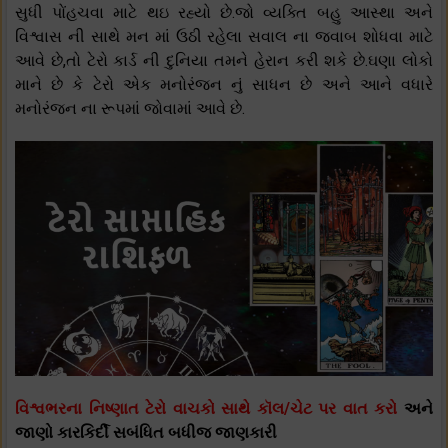
સુધી પોંહચવા માટે થઇ રહ્યો છે.જો વ્યક્તિ બહુ આસ્થા અને
વિશ્વાસ ની સાથે મન માં ઉઠી રહેલા સવાલ ના જવાબ શોધવા માટે
આવે છે,તો ટેરો કાર્ડ ની દુનિયા તમને હેરાન કરી શકે છે.ઘણા લોકો
માને છે કે ટેરો એક મનોરંજન નું સાધન છે અને આને વધારે
મનોરંજન ના રૂપમાં જોવામાં આવે છે.
વિશ્વભરના નિષ્ણાત ટેરો વાચકો સાથે કૉલ/ચેટ પર વાત કરો
અને
જાણો કારકિર્દી સબંધિત બધીજ જાણકારી