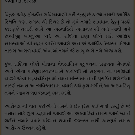
કરવો પડી શકે છે.
વિહલ ઓફ ફોર્ચ્યન ભવિષ્યવાણી કરી રહ્યું છે કે જો તમારી આર્થિક
સ્થિતિ ઘણા સમય થી સ્થિર છે તો હવે તમારે સાવધાન રેહવું પડશે
કારણકે તમારી સામે આ અઠવાડિયે અચાનક થી ખર્ચ આવી શકે
છે.બીજી બાજુ,આ કાર્ડ આ રાશિના ઘણા લોકો માટે આર્થિક
સમસ્યાઓ થી રાહત લઈને આવશે અને એ આર્થિક સ્થિરતા મેળવા
તારાગ આગળ વધશે.એવા માં,તમને જે સાચું લાગે તમે એજ કરો.
કુંભ રાશિના લોકો પોતાના વેવસાયિક જીવનમાં સફળતા મેળવશે
અને એના પરિણામસ્વરૂપ,તમે કારકિર્દી માં સફળતા ના પગથિયાં
ચડશો.એવા માં,કાર્યક્ષેત્ર માં તમને માં-સમ્માન ની પ્રાપ્તિ થશે જેના
કારણે તમારા આત્મવિશ્વાસ માં વધારો થશે.કુલ મળીને,આ અઠવાડિયું
તમને આગળ લઇ જવાનું કામ કરશે.
આરોગ્ય ની વાત કરીએ,તો તમને ધ ઈમ્પ્રેસ કાર્ડ મળી રહ્યું છે જે
તમારા માટે શુભ કહેવામાં આવશે.આ અઠવાડિયે તમારા આરોગ્ય ને
લઈને તમારે વધારે પરેશાન થવાની જરૂરત નથી કારણકે તમારું
આરોગ્ય ઉત્ત્તમ રહેશે.