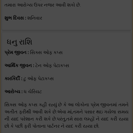
તમારા આરોગ્ય ઉપર નજર આવી શકો છે.
શુભ દિવસ :
શનિવાર
ધનુ રાશિ
પ્રેમ જીવન :
સિક્સ ઓફ કપ્સ
આર્થિક જીવન :
ટેન ઓફ પેટાકપ્સ
કારકિર્દી :
ટુ ઓફ પેટાકપ્સ
આરોગ્ય :
ધ ચેરિયટ
સિક્સ ઓફ કપ્સ કહી રહ્યું છે કે આ લોકોના પ્રેમ જીવનમાં તમને
અતીત ફરીથી આવી શકે છે.એવા માં,તમને પસાર થઇ ગયેલા સમય
ની યાદ પરેશાન કરી શકે છે.પરંતુ,તમે સારા લમ્હોં ને યાદ કરી રહ્યા
છો કે પછી ફરી પોતાના પાર્ટનર ને યાદ કરી રહ્યા છો.