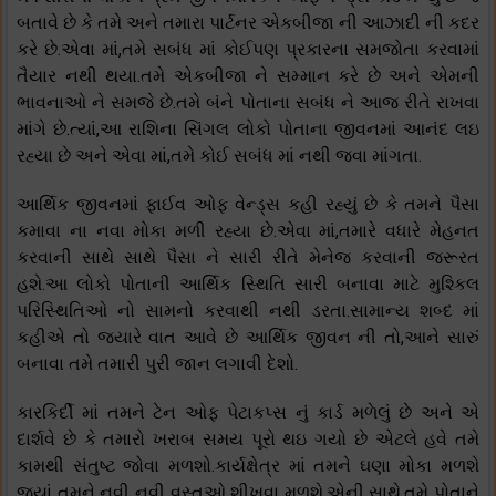
બતાવે છે કે તમે અને તમારા પાર્ટનર એકબીજા ની આઝાદી ની કદર
કરે છે.એવા માં,તમે સબંધ માં કોઈપણ પ્રકારના સમજોતા કરવામાં
તૈયાર નથી થયા.તમે એકબીજા ને સમ્માન કરે છે અને એમની
ભાવનાઓ ને સમજે છે.તમે બંને પોતાના સબંધ ને આજ રીતે રાખવા
માંગે છે.ત્યાં,આ રાશિના સિંગલ લોકો પોતાના જીવનમાં આનંદ લઇ
રહ્યા છે અને એવા માં,તમે કોઈ સબંધ માં નથી જવા માંગતા.
આર્થિક જીવનમાં ફાઈવ ઓફ વેન્ડ્સ કહી રહ્યું છે કે તમને પૈસા
કમાવા ના નવા મોકા મળી રહ્યા છે.એવા માં,તમારે વધારે મેહનત
કરવાની સાથે સાથે પૈસા ને સારી રીતે મેનેજ કરવાની જરૂરત
હશે.આ લોકો પોતાની આર્થિક સ્થિતિ સારી બનાવા માટે મુશ્કિલ
પરિસ્થિતિઓ નો સામનો કરવાથી નથી ડરતા.સામાન્ય શબ્દ માં
કહીએ તો જયારે વાત આવે છે આર્થિક જીવન ની તો,આને સારું
બનાવા તમે તમારી પુરી જાન લગાવી દેશો.
કારકિર્દી માં તમને ટેન ઓફ પેટાકપ્સ નું કાર્ડ મળેલું છે અને એ
દાર્શવે છે કે તમારો ખરાબ સમય પૂરો થઇ ગયો છે એટલે હવે તમે
કામથી સંતુષ્ટ જોવા મળશો.કાર્યક્ષેત્ર માં તમને ઘણા મોકા મળશે
જ્યાં તમને નવી નવી વસ્તુઓ શીખવા મળશે.એની સાથે,તમે પોતાને