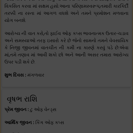
વિકસિત કરવા માં સક્ષમ હસો.આના પરિણામસ્વરૂપ,તમારી કારકિર્દી
તરક્કી ના રસ્તા માં આગળ વધશે અને તમને પ્રમોશન મળવાના
યોગ બનશે.
આરોગ્ય ની વાત કરો,તો ફાઈવ ઓફ કપ્સ ભાવનાત્મક ઉતાર-ચડાવ
અને સમસ્યાઓ તરફ ઇસારો કરે છે જેનો સામનો તમને વેવસાયિક
કે નિજી જીવનમાં વાતચીત ની કમી ના કારણે કરવું પડે છે.એવા
માં,તમે તણાવ માં આવી શકો છો અને આની અસર તમારા આરોગ્ય
ઉપર પડી શકે છે.
શુભ દિવસ :
મંગળવાર
વૃષભ રાશિ
પ્રેમ જીવન :
ટુ ઓફ વેન્ડ્સ
આર્થિક જીવન :
કિંગ ઓફ કપ્સ