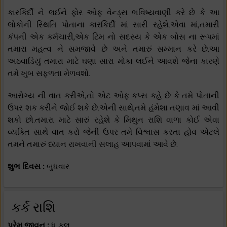
કારકિર્દી ને લઈને ફોર ઓફ વેન્ડ્સ ભવિષ્યવાણી કરે છે કે આ
લોકોની સ્થિતિ પોતાના કારકિર્દી માં સારી રહેશે.એવા માં,તમારી
કંપની એક કર્મચારી,એક ટિમ નો સદસ્ય કે એક બોસ ના રૂપમાં
તમારા મહત્વ ને સમજાવે છે અને તમારું સમ્માન કરે છે.આ
અઠવાડિયું તમારા માટે ઘણા સારા મોકા લઈને આવશે જેના કારણે
તમે ખુબ સફળતા મેળવશો.
આરોગ્ય ની વાત કરીએ,તો એટ ઓફ કપ્સ કહે છે કે તમે પોતાની
ઉપર શક કરીને જોઈ શકે છે.એની સાથે,તમે હંમેશા તણાવ માં આવી
શકો છો.તમારા માટે સારું રહેશે કે મિથુન રાશિ વાળા કોઈ એવા
વ્યક્તિ સાથે વાત કરો જેની ઉપર તમે વિશ્વાસ કરતા હોવ એટલે
તમને તમારું ધ્યાન રાખવાની સલાહ આપવામાં આવે છે.
શુભ દિવસ :
બુધવાર
કર્ક રાશિ
પ્રેમ જીવન :
ધ ફુલ