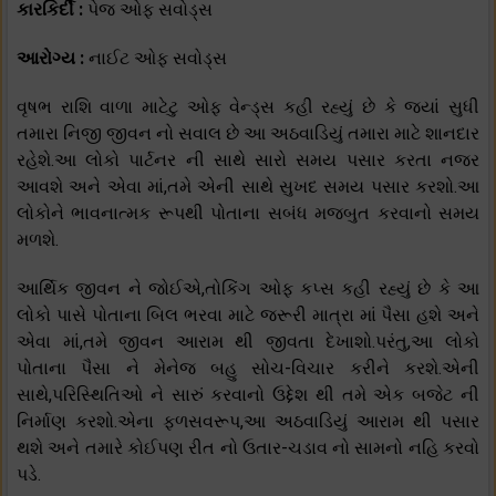
કારકિર્દી :
પેજ ઓફ સવોડ્સ
આરોગ્ય :
નાઈટ ઓફ સવોડ્સ
વૃષભ રાશિ વાળા માટેટુ ઓફ વેન્ડ્સ કહી રહ્યું છે કે જ્યાં સુધી
તમારા નિજી જીવન નો સવાલ છે આ અઠવાડિયું તમારા માટે શાનદાર
રહેશે.આ લોકો પાર્ટનર ની સાથે સારો સમય પસાર કરતા નજર
આવશે અને એવા માં,તમે એની સાથે સુખદ સમય પસાર કરશો.આ
લોકોને ભાવનાત્મક રૂપથી પોતાના સબંધ મજબુત કરવાનો સમય
મળશે.
આર્થિક જીવન ને જોઈએ,તોકિંગ ઓફ કપ્સ કહી રહ્યું છે કે આ
લોકો પાસે પોતાના બિલ ભરવા માટે જરૂરી માત્રા માં પૈસા હશે અને
એવા માં,તમે જીવન આરામ થી જીવતા દેખાશો.પરંતુ,આ લોકો
પોતાના પૈસા ને મેનેજ બહુ સોચ-વિચાર કરીને કરશે.એની
સાથે,પરિસ્થિતિઓ ને સારું કરવાનો ઉદ્દેશ થી તમે એક બજેટ ની
નિર્માણ કરશો.એના ફળસવરૂપ,આ અઠવાડિયું આરામ થી પસાર
થશે અને તમારે કોઈપણ રીત નો ઉતાર-ચડાવ નો સામનો નહિ કરવો
પડે.