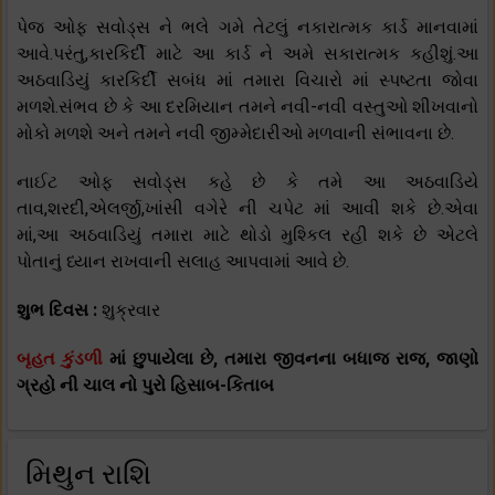
પેજ ઓફ સવોડ્સ ને ભલે ગમે તેટલું નકારાત્મક કાર્ડ માનવામાં
આવે.પરંતુ,કારકિર્દી માટે આ કાર્ડ ને અમે સકારાત્મક કહીશું.આ
અઠવાડિયું કારકિર્દી સબંધ માં તમારા વિચારો માં સ્પષ્ટતા જોવા
મળશે.સંભવ છે કે આ દરમિયાન તમને નવી-નવી વસ્તુઓ શીખવાનો
મોકો મળશે અને તમને નવી જીમ્મેદારીઓ મળવાની સંભાવના છે.
નાઈટ ઓફ સવોડ્સ કહે છે કે તમે આ અઠવાડિયે
તાવ,શરદી,એલર્જી,ખાંસી વગેરે ની ચપેટ માં આવી શકે છે.એવા
માં,આ અઠવાડિયું તમારા માટે થોડો મુશ્કિલ રહી શકે છે એટલે
પોતાનું ધ્યાન રાખવાની સલાહ આપવામાં આવે છે.
શુભ દિવસ :
શુક્રવાર
બૃહત કુંડળી
માં છુપાયેલા છે, તમારા જીવનના બધાજ રાજ, જાણો
ગ્રહો ની ચાલ નો પુરો હિસાબ-કિતાબ
મિથુન રાશિ