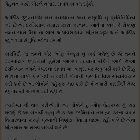
મેહનત કરશે એટલે તમારા સબંધ કાયમ રહેશે.
આર્થિક જીવનમાંધ સન ધન-ધાન્ય અને સમૃદ્ધિ નું પ્રતિનિધિત્વ
કરે છે.આ દરમિયાન તમારા દ્વારા કરવામાં આવેલા કામ કે રોકાણ
તમને સારો પૈસા નો લાભ અપાવશે.એવા માં,તમે ખુશ અને આર્થિક
જીવનમાં સંતુષ્ટિ જોવા મળશો.
કારકિર્દી માં તમને એટ ઓફ વેન્ડ્સ નું કાર્ડ મળેલું છે જે તમને
વેવસાયિક જીવનમાં હંમેશા આગળ વધવાના સંકેત આપે છે.આ
દરમિયાન તમને વેપારના સબંધ માં યાત્રા પર જવું પડી શકે છે.સિંહ
રાશિના લોકો કારકિર્દી ને લઈને પોતાની પ્રગતિ વિશે સોચ-વિચાર
કરી શકે છે.આ લોકોને મહેસુસ થઇ શકે છે કે તમારી કારકિર્દી તેજ
રફ્તાર થી આગળ વધી રહી છે.
આરોગ્ય ની વાત કરીએ,તો આ લોકોને ટુ ઓફ પેટાકપ્સ નું કાર્ડ
મળેલું છે.આ બતાવી રહ્યું છે કે આ દરમિયાન તમે હદ કરતા વધારે
વિચારવાના કારણે પ્રભાવી નિર્ણય લેવામાં પાછળ રહી શકે છે.એવા
માં,તમારું આરોગ્ય બગડી શકે છે.