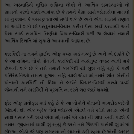
આ અઠવાડિયે વૃશ્ચિક રાશિના લોકો ને આર્થિક સમસ્યાઓ નો
સામનો કરવો પડશે.આશંકા છે કે તમને પૈસા સાથે જોડાયેલા મામલો
માં નુકશાન કે અસફળતાઓ મળી શકે છે અને એવા માં,તમે તણાવ
માં આવી શકો છો.પરંતુ,સોચ-વિચાર કરીને પૈસા ખર્ચ કરવાથી અને
પૈસા સાથે સબંધિત નિર્ણયો વિચાર-વિમર્શ પછી જ લેવામાં તમારી
આર્થિક સ્થિતિ માં સુધારો આવવાની આશંકા છે.
કારકિર્દી માં તમને ફાઈવ ઓફ કપ્સ કાર્ડ મળ્યું છે અને એ દાર્શવે છે
કે આ રાશિના લોકો પોતાની કારકિર્દી થી અસંતુષ્ટ નજર આવી શકે
છે.બની શકે છે કે તમે તમારી કારકિર્દી થી ખુશ નહિ રહો કે પછી
પરિસ્થિતિઓ તમારા મુજબ નહિ ચાલે.એવા માં,તમારે શાંત બેસીને
પોતાની કારકિર્દી ની દિશા ને લઈને વિચાર-વિમર્શ કરવો પડશે
જેનાથી તમે કારકિર્દી ને પ્રગતિ ના રસ્તે લઇ જઈ શકશો.
ફોર ઓફ સવોડ્સ કાર્ડ કહે છે કે આ લોકોને પોતાની ભાગદોડ ભરેલી
જિંદગી થી એક બ્રેક લેવો જોઈએ એટલે તમે થોડો સમય એની
સાથે પસાર કરી શકો.એવા માં,તમારે એ વાત ની શોધ કરવી પડશે કે
તમારા જીવનમાં ચાલી શું રહ્યું છે અને તમે જિંદગી પાસેથી શું માંગો
છો?આ લોકો જે પણ સમસ્યા નો સામનો કરી રહ્યા છે,એની અસર