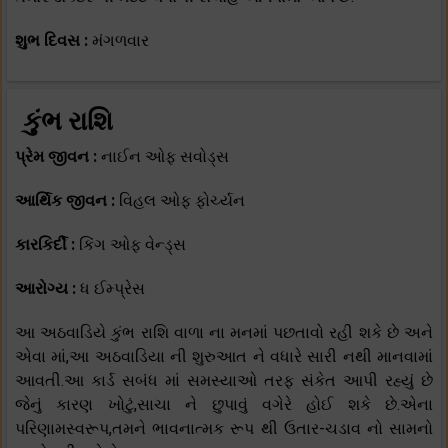
શુભ દિવસ :
મંગળવાર
કુંભ રાશિ
પ્રેમ જીવન :
નાઈન ઓફ સવોડ્સ
આર્થિક જીવન :
વિહલ ઓફ ફોર્ચ્યન
કારકિર્દી :
કિંગ ઓફ વેન્ડ્સ
આરોગ્ય :
ધ ઈમ્પ્રેસ
આ અઠવાડિયે કુંભ રાશિ વાળા ના મનમાં પછતાવો રહી શકે છે અને
એવા માં,આ અઠવાડિયા ની શુરુઆત ને વધારે સારી નથી માનવામાં
આવતી.આ કાર્ડ સબંધ માં સમસ્યાઓ તરફ સંકેત આપી રહ્યું છે
જેનું કારણ ખોટું,સાચા ને છુપાવું વગેરે હોઈ શકે છે.એના
પરિણામસ્વરૂપ,તમને ભાવનાત્મક રૂપ થી ઉતાર-ચડાવ નો સામનો