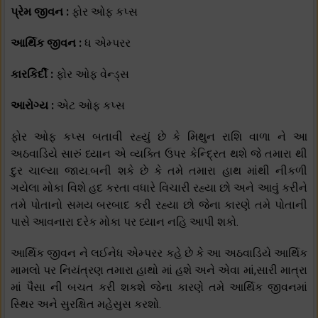
પ્રેમ જીવન :
ફોર ઓફ કપ્સ
આર્થિક જીવન :
ધ એમ્પરર
કારકિર્દી :
ફોર ઓફ વેન્ડ્સ
આરોગ્ય :
એટ ઓફ કપ્સ
ફોર ઓફ કપ્સ બતાવી રહ્યું છે કે મિથુન રાશિ વાળા ને આ
અઠવાડિયે સારું ધ્યાન એ વ્યક્તિ ઉપર કેન્દ્રિત થશે જે તમારા થી
દુર ચાલ્યા જાય.બની શકે છે કે તમે તમારા હાથ માંથી નીકળી
ગયેલા મોકા વિશે હદ કરતા વધારે વિચારી રહ્યા છો અને આવું કરીને
તમે પોતાનો સમય બરબાદ કરી રહ્યા છો જેના કારણે તમે પોતાની
પાસે આવનારા દરેક મોકા પર ધ્યાન નહિ આપી શકો.
આર્થિક જીવન ને લઈનેધ એમ્પરર કહે છે કે આ અઠવાડિયે આર્થિક
મામલો પર નિયંત્રણ તમારા હાથો માં હશે અને એવા માં,સારી માત્રા
માં પૈસા ની બચત કરી શકશે જેના કારણે તમે આર્થિક જીવનમાં
સ્થિર અને સુરક્ષિત મહેસુસ કરશો.