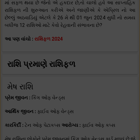
માં સફળ થયા છે જેનો એ હકદાર છે,તો ચાલો હવે આ સાપ્તાહિક
રાશિફળ ની શુરુઆત કરીએ અને જાણીએ કે એપ્રિલ નો આ
છેલ્લું અઠવાડિયું એટલે કે 26 મે થી 01 જુન 2024 સુધી નો સમય
બધીજ 12 રાશિઓ માટે કેવો રેહવાની સંભાવના છે?
આ પણ વાંચો :
રાશિફળ 2024
રાશિ પ્રમાણે રાશિફળ
મેષ રાશિ
પ્રેમ જીવન :
કિંગ ઓફ વેન્ડ્સ
આર્થિક જીવન :
ફાઈવ ઓફ વેન્ડ્સ
કારકિર્દી :
ટેન ઓફ પેટાકપ્સ
આરોગ્ય :
ફાઈવ ઓફ કપ્સ
મેષ રાશિના લોકોને પ્રેમ જીવનમાં કિંગ ઓફ વેન્ડ્સ કાર્ડ મળ્યું છે જે