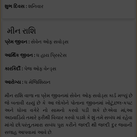
શુભ દિવસ :
શનિવાર
મીન રાશિ
પ્રેમ જીવન :
સેવેન ઓફ સવોડ્સ
આર્થિક જીવન :
ધ હાય પ્રિસ્ટેસ
કારકિર્દી :
પેજ ઓફ વેન્ડ્સ
આરોગ્ય :
ધ મેજિશિયન
મીન રાશિ વાળા ના પ્રેમ જીવનમાં સેવેન ઓફ સવોડ્સ કાર્ડ મળ્યું છે
જે બતાવી રહ્યું છે કે આ લોકોને પોતાના જીવનમાં ખોટું,છલ-કપટ
અને ધોખા વગેરે નો સામનો કરવો પડી શકે છે.એવા માં,આ
અઠવાડિયે તમારે ફરીથી વિચાર કરવો પડશે કે શું તમે સબંધ માં રહેવા
માંગો છો.પરંતુ,તમારા સબંધ પુરા કરીને જલ્દી થી જલ્દી દુર જવાની
સલાહ આપવામાં આવે છે.