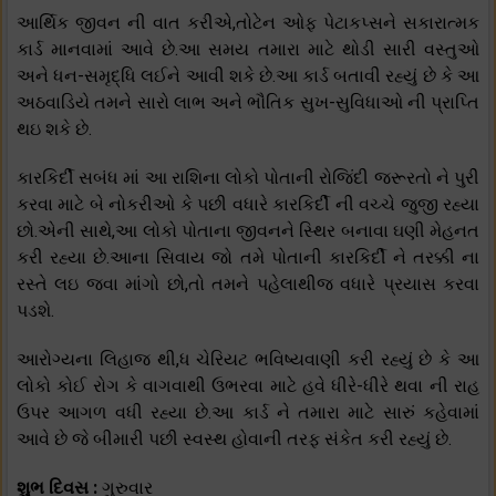
આર્થિક જીવન ની વાત કરીએ,તોટેન ઓફ પેટાકપ્સને સકારાત્મક
કાર્ડ માનવામાં આવે છે.આ સમય તમારા માટે થોડી સારી વસ્તુઓ
અને ધન-સમૃદ્ધિ લઈને આવી શકે છે.આ કાર્ડ બતાવી રહ્યું છે કે આ
અઠવાડિયે તમને સારો લાભ અને ભૌતિક સુખ-સુવિધાઓ ની પ્રાપ્તિ
થઇ શકે છે.
કારકિર્દી સબંધ માં આ રાશિના લોકો પોતાની રોજિંદી જરૂરતો ને પુરી
કરવા માટે બે નોકરીઓ કે પછી વધારે કારકિર્દી ની વચ્ચે જુજી રહ્યા
છો.એની સાથે,આ લોકો પોતાના જીવનને સ્થિર બનાવા ઘણી મેહનત
કરી રહ્યા છે.આના સિવાય જો તમે પોતાની કારકિર્દી ને તરક્કી ના
રસ્તે લઇ જવા માંગો છો,તો તમને પહેલાથીજ વધારે પ્રયાસ કરવા
પડશે.
આરોગ્યના લિહાજ થી,ધ ચેરિયટ ભવિષ્યવાણી કરી રહ્યું છે કે આ
લોકો કોઈ રોગ કે વાગવાથી ઉભરવા માટે હવે ધીરે-ધીરે થવા ની રાહ
ઉપર આગળ વધી રહ્યા છે.આ કાર્ડ ને તમારા માટે સારું કહેવામાં
આવે છે જે બીમારી પછી સ્વસ્થ હોવાની તરફ સંકેત કરી રહ્યું છે.
શુભ દિવસ :
ગુરુવાર