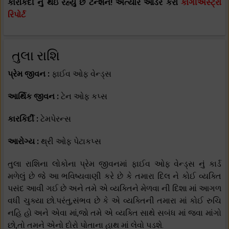
કારકિર્દી નું થઇ રહ્યું છે ટેન્શન! અત્યારે ઓર્ડર કરો
કોંગીએસ્ટ્રો
રિપોર્ટ
તુલા રાશિ
પ્રેમ જીવન :
ફાઈવ ઓફ વેન્ડ્સ
આર્થિક જીવન :
ટેન ઓફ કપ્સ
કારકિર્દી :
ટેમપેરન્સ
આરોગ્ય :
થ્રી ઓફ પેટાકપ્સ
તુલા રાશિના લોકોના પ્રેમ જીવનમાં ફાઈવ ઓફ વેન્ડ્સ નું કાર્ડ
મળેલું છે જે આ ભવિષ્યવાણી કરે છે કે તમારા દિલ ને કોઈ વ્યક્તિ
પસંદ આવી ગઈ છે અને તમે એ વ્યક્તિને મેળવા ની દિશા માં આગળ
વધી ચુક્યા છો.પરંતુ,સંભવ છે કે એ વ્યક્તિની તમારા માં કોઈ રુચિ
નહિ હો અને એવા માં,જો તમે એ વ્યક્તિ સાથે સબંધ માં જવા માંગો
છો,તો તમને એનો દોરો પોતાના હાથ માં લેવો પડશે.