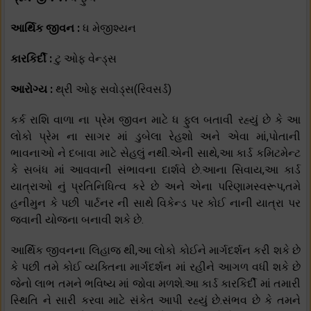
આર્થિક જીવન :
ધ મેજીશ્યન
કારકિર્દી :
ટુ ઓફ વેન્ડ્સ
આરોગ્ય :
થ્રી ઓફ સવોડ્સ(રિવસર્ડ)
કર્ક રાશિ વાળા ના પ્રેમ જીવન માટે ધ ફુલ બતાવી રહ્યું છે કે આ
લોકો પ્રેમ ના સાગર માં ડુબેલા રેહશો અને એવા માં,પોતાની
ભાવનાઓ ને દબાવા માટે સેહલું નથી.એની સાથે,આ કાર્ડ કમિટમેન્ટ
કે સબંધ માં આવવાની સંભાવના દાર્શવે છે.આના સિવાય,આ કાર્ડ
યાત્રાઓ નું પ્રતિનિધિત્વ કરે છે અને એના પરિણામસ્વરૂપ,તમે
હનીમુન કે પછી પાર્ટનર ની સાથે વિકેન્ડ પર કોઈ નાની યાત્રા પર
જવાની યોજના બનાવી શકે છે.
આર્થિક જીવનના લિહાજ થી,આ લોકો કોઈને માર્ગદર્શન કરી શકે છે
કે પછી તમે કોઈ વ્યક્તિના માર્ગદર્શન માં રહીને આગળ વધી શકે છે
જેનો લાભ તમને ભવિષ્ય માં જોવા મળશે.આ કાર્ડ કારકિર્દી માં તમારી
સ્થિતિ ને સારી કરવા માટે સંકેત આપી રહ્યું છે.સંભવ છે કે તમને