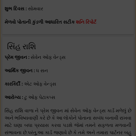
શુભ દિવસ :
સોમવાર
મેળવો પોતાની કુંડળી આધારિત સટીક
શનિ રિપોર્ટ
સિંહ રાશિ
પ્રેમ જીવન :
સેવેન ઓફ વેન્ડ્સ
આર્થિક જીવન :
ધ સન
કારકિર્દી :
એટ ઓફ વેન્ડ્સ
આરોગ્ય :
ટુ ઓફ પેટાકપ્સ
સિંહ રાશિ વાળા ને પ્રેમ જીવન માં સેવેન ઓફ વેન્ડ્સ કાર્ડ મળેલું છે
અને ભવિષ્યવાણી કરે છે કે આ લોકોને પોતાના સબંધ બનાવી રાખવા
માટે ઘણા બધા પ્રયાસ કરવા પડશે જેમાં તમને સફળતા મળવાની
સંભાવના છે.પરંતુ,આ કાર્ડ જણાવે છે કે તમે અને તમારા પાર્ટનર બહુ