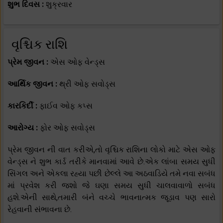
શુભ દિવસ :
શુક્રવાર
વૃશ્ચિક રાશિ
પ્રેમ જીવન :
એસ ઓફ વેન્ડ્સ
આર્થિક જીવન :
થ્રી ઓફ સવોડ્સ
કારકિર્દી :
ફાઈવ ઓફ કપ્સ
આરોગ્ય :
ફોર ઓફ સવોડ્સ
પ્રેમ જીવન ની વાત કરીએ,તો વૃશ્ચિક રાશિના લોકો માટે એસ ઓફ
વેન્ડ્સ ને શુભ કાર્ડ તરીકે માનવામાં આવે છે.એક લાંબા સમય સુધી
સિંગલ અને એકલા રહ્યા પછી છેલ્લે આ અઠવાડિયે તમે નવા સબંધ
માં પ્રવેશ કરી જશો જે ઘણા સમય સુધી ચાલવાવાળો સબંધ
હશે.એની સાથે,તમારી બંને વચ્ચે ભાવનાત્મક જૂડાવ પણ સારો
રેહવાની સંભાવના છે.