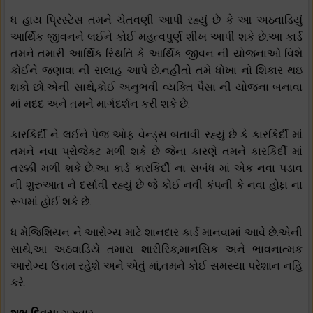
ધ હાય પ્રિસ્ટેસ તમને ચેતવણી આપી રહ્યું છે કે આ અઠવાડિયું
આર્થિક જીવનને લઈને કોઈ મહત્વપુર્ણ શીખ આપી શકે છે.આ કાર્ડ
તમને તમારી આર્થિક સ્થિતિ કે આર્થિક જીવન ની યોજનાઓ વિશે
કોઈને જણાવા ની સલાહ આપે છે.નહીતો તમે ધોખા નો શિકાર થઇ
શકો છો.એની સાથે,કોઈ અનુભવી વ્યક્તિ પૈસા ની યોજના બનાવા
માં મદદ અને તમને માર્ગદર્શન કરી શકે છે.
કારકિર્દી ને લઈને પેજ ઓફ વેન્ડ્સ બતાવી રહ્યું છે કે કારકિર્દી માં
તમને નવા પ્રોજેક્ટ મળી શકે છે જેના કારણે તમને કારકિર્દી માં
તરક્કી મળી શકે છે.આ કાર્ડ કારકિર્દી ના સબંધ માં એક નવા પડાવ
ની શુરુઆત ને દર્સાવી રહ્યું છે જે કોઈ નવી કંપની કે નવા હોદ્દા ના
રૂપમાં હોઈ શકે છે.
ધ મેજિશિયન ને આરોગ્ય માટે શાનદાર કાર્ડ માનવામાં આવે છે.એની
સાથે,આ અઠવાડિયે તમારા શારીરિક,માનસિક અને ભાવનાત્મક
આરોગ્ય ઉત્તમ રહેશે અને એવું માં,તમને કોઈ સમસ્યા પરેશાન નહિ
કરે.