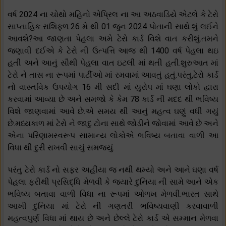
વર્ષ 2024 ના ચોથો મહિનો એપ્રિલ ના આ અઠવાડિયે એટલે કે ટેરો
સાપ્તાહિક રાશિફળ 26 મે થી 01 જુન 2024 પોતાની સાથે શું લઈને
આવશે?આ જાણતા પેહલા અમે ટેરો કાર્ડ વિશે વાત કરીશું.તમને
જણાવી દઈએ કે ટેરો ની ઉત્પત્તિ આજ થી 1400 વર્ષ પેહલા થઇ
હતી અને આનું સૌથી પેહલા વાત ઇટલી માં થતી હતી.શુરુઆત માં
ટેરો ને તાસ ના રૂપમાં પાર્ટીઓ માં રમવામાં આવતું હતું.પરંતુ,ટેરો કાર્ડ
નો વાસ્તવિક ઉપયોગ 16 મી સદી માં યુરોપ માં ઘણા લોકો દ્વારા
કરવામાં આવ્યા છે અને સમજો કે કેમ 78 કાર્ડ ની મદદ થી ભવિષ્ય
વિશે જાણવામાં આવે છે.એ સમય થી આનું મહત્વ ઘણું વધી ગયું
છે.મધ્યકાળ માં ટેરો ને જાદુ ટોના સાથે જોડીને જોવામાં આવે છે અને
એના પરિણામસ્વરૂપ સામાન્ય લોકોએ ભવિષ્ય બતાવા વાળી આ
વિધા થી દુરી રાખવી સાચું સમજ્યું.
પરંતુ ટેરો કાર્ડ નો સફર અહીંયા જ નથી થમ્યો અને આને ઘણા વર્ષ
પેહલા ફરીથી પ્રસિદ્ધિ મેળવી કે જયારે દુનિયા ની સામે આને એક
ભવિષ્ય બતાવા વાળી વિધા ના રૂપમાં ઓળખ મેળવી.ભારત સાથે
આખી દુનિયા માં ટેરો ની ગણતરી ભવિષ્યવાણી કરવાવાળી
મહત્વપુર્ણ વિધા માં થાય છે અને છેલ્લે ટેરો કાર્ડ એ સમ્માન મેળવા