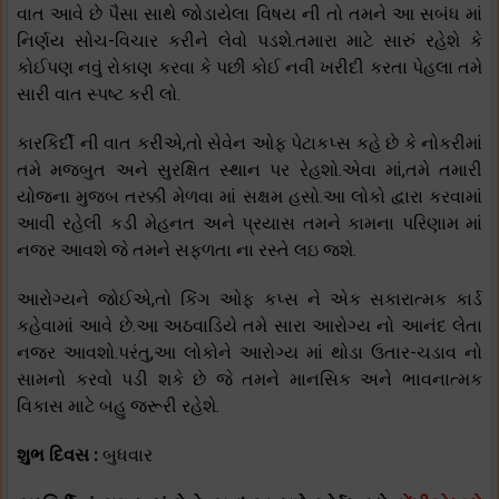
વાત આવે છે પૈસા સાથે જોડાયેલા વિષય ની તો તમને આ સબંધ માં
નિર્ણય સોચ-વિચાર કરીને લેવો પડશે.તમારા માટે સારું રહેશે કે
કોઈપણ નવું રોકાણ કરવા કે પછી કોઈ નવી ખરીદી કરતા પેહલા તમે
સારી વાત સ્પષ્ટ કરી લો.
કારકિર્દી ની વાત કરીએ,તો સેવેન ઓફ પેટાકપ્સ કહે છે કે નોકરીમાં
તમે મજબુત અને સુરક્ષિત સ્થાન પર રેહશો.એવા માં,તમે તમારી
યોજના મુજબ તરક્કી મેળવા માં સક્ષમ હસો.આ લોકો દ્વારા કરવામાં
આવી રહેલી કડી મેહનત અને પ્રયાસ તમને કામના પરિણામ માં
નજર આવશે જે તમને સફળતા ના રસ્તે લઇ જશે.
આરોગ્યને જોઈએ,તો કિંગ ઓફ કપ્સ ને એક સકારાત્મક કાર્ડ
કહેવામાં આવે છે.આ અઠવાડિયે તમે સારા આરોગ્ય નો આનંદ લેતા
નજર આવશો.પરંતુ,આ લોકોને આરોગ્ય માં થોડા ઉતાર-ચડાવ નો
સામનો કરવો પડી શકે છે જે તમને માનસિક અને ભાવનાત્મક
વિકાસ માટે બહુ જરૂરી રહેશે.
શુભ દિવસ :
બુધવાર