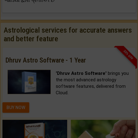
જોડિયા દ્વારા પ્રતીકિત છે
Astrological services for accurate answers
and better feature
33% OFF
Dhruv Astro Software - 1 Year
'Dhruv Astro Software'
brings you
the most advanced astrology
software features, delivered from
Cloud.
BUY NOW