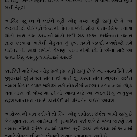
છે,પરંતુ તમને જણાવી દઈએ કે આ સબંધ માં તમે લાંબા સમય સુધી
બની રેહશો.
આર્થિક જીવન ને લઈને થ્રી ઓફ કપ્સ કહી રહ્યું છે કે આ
અઠવાડિયે કોઈ પ્રોજેક્ટ માં પોતાના જેવી સોચ કે માનસિકતા વાળા
લોકો સાથે કામ કરવાનો મોકો મળી શકે છે.આ દરમિયાન તમારા
દ્વારા કરવામાં આવેલી મેહનત નું ફળ તમને જલ્દી મળશે.જો તમે
પાર્ટનર ની સાથે મળીને રોકાણ કરવા માંગો છો,તો એના માટે આ
અઠવાડિયું અનુકુળ કહેવામાં આવશે.
કારકિર્દી માટે પેજ ઓફ સવોડ્સ કહી રહ્યું છે કે આ અઠવાડિયે તમે
જીવનમાં શું મેળવા માંગો છો અને શું કરવા માંગો છો,એને લઈને
તમારા વિચાર સ્પષ્ટ થશે.જો તમે નોકરીમાં બદલાવ કરવા માંગો છો,કે
નવા મોકા નો ખોજ માં છો તો આના માટે આ અઠવાડિયું અનુકુળ
રહેશે.આ સમય તમારી કારકિર્દી માં પરિવર્તન લઈને આવશે.
આરોગ્ય ની વાત કરીએ તો કિંગ ઓફ સવોડ્સ સંકેત આપી રહ્યું છે
કે તણાવ તમારા આરોગ્ય ને પ્રભાવિત કરી શકે છે જેના કારણે તમે
તમારું સૌથી શ્રેષ્ઠ દેવામાં પાછળ રહી શકો છો.એવા માં,આવામાં
તમારે ડોક્ટર ની મદદ લેવાની સલાહ આપવામાં આવે છે.