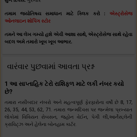
શુભ દિવસ:
ગુરુવાર
તમામ જ્યોતિષય સમાધાન માટે ક્લિક કરો :
એસ્ટ્રોસેજ
ઓનલાઇન શોપિંગ સ્ટોર
તમને આ લેખ ગમ્યો હશે એવી આશા સાથે, એસ્ટ્રોસેજ સાથે રહેવા
બદલ અમે તમારો ખૂબ ખૂબ આભાર.
વારંવાર પુછવામાં આવતા પ્રશ્ન
1 આ સાપ્તાહિક ટેરો રાશિફળ માટે લકી નંબર કયો
છે?
તમારા નસીબદાર નંબરો અને મહત્વપૂર્ણ ફેરફારોના વર્ષો છે 8, 17,
26, 35, 44, 53, 62, 71. તમારા જન્મદિવસ પર જન્મેલા પ્રખ્યાત
લોકોમાં વિવિયન રોબસન, જ્હોન વેઈન, પેગી લી,આર્નેસ,લેની
ક્રાવિટ્ઝ અને હેલેના બોનહામ કાર્ટર.