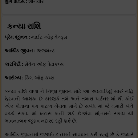
શુભ દિવસ :
શનિવાર
કન્યા રાશિ
પ્રેમ જીવન :
નાઈટ ઓફ વેન્ડ્સ
આર્થિક જીવન :
જજમેન્ટ
કારકિર્દી :
સેવેન ઓફ પેટાકપ્સ
આરોગ્ય :
કિંગ ઓફ કપ્સ
કન્યા રાશિ વાળા ને નિજી જીવન માટે આ અઠવાડિયું સારું નહિ
રેહવાની આશંકા છે કારણકે તમે અને તમારા પાર્ટનર માં થી કોઈ
એક પોતાના પગ પાછળ ખેંચવા માંગે છે સબંધ માં જે તમારી બંને
વચ્ચે સબંધ માં ખટાસ બની શકે છે.એવા માં,તમને સબંધ થી
ભાવનાત્મક જુડાવ નદારદ રહી શકે છે.
આર્થિક જીવનમાં જજમેન્ટ તમને સાવધાન કરી રહ્યું છે કે જયારે