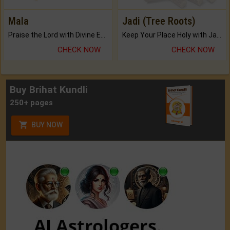
Mala
Jadi (Tree Roots)
Praise the Lord with Divine Energies of Mala.
Keep Your Place Holy with Jadi.
CHECK NOW
CHECK NOW
Buy Brihat Kundli
250+ pages
BUY NOW