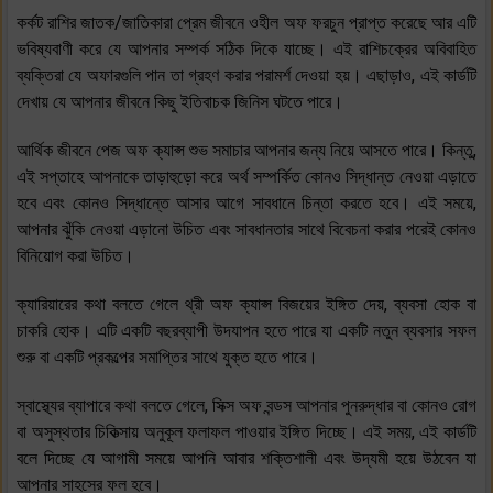
কর্কট রাশির জাতক/জাতিকারা প্রেম জীবনে ওহীল অফ ফরচুন প্রাপ্ত করেছে আর এটি
ভবিষ্যবাণী করে যে আপনার সম্পর্ক সঠিক দিকে যাচ্ছে। এই রাশিচক্রের অবিবাহিত
ব্যক্তিরা যে অফারগুলি পান তা গ্রহণ করার পরামর্শ দেওয়া হয়। এছাড়াও, এই কার্ডটি
দেখায় যে আপনার জীবনে কিছু ইতিবাচক জিনিস ঘটতে পারে।
আর্থিক জীবনে পেজ অফ ক্যাপ্স শুভ সমাচার আপনার জন্য নিয়ে আসতে পারে। কিন্তু,
এই সপ্তাহে আপনাকে তাড়াহুড়ো করে অর্থ সম্পর্কিত কোনও সিদ্ধান্ত নেওয়া এড়াতে
হবে এবং কোনও সিদ্ধান্তে আসার আগে সাবধানে চিন্তা করতে হবে। এই সময়ে,
আপনার ঝুঁকি নেওয়া এড়ানো উচিত এবং সাবধানতার সাথে বিবেচনা করার পরেই কোনও
বিনিয়োগ করা উচিত।
ক্যারিয়ারের কথা বলতে গেলে থ্রী অফ ক্যাপ্স বিজয়ের ইঙ্গিত দেয়, ব্যবসা হোক বা
চাকরি হোক। এটি একটি বছরব্যাপী উদযাপন হতে পারে যা একটি নতুন ব্যবসার সফল
শুরু বা একটি প্রকল্পের সমাপ্তির সাথে যুক্ত হতে পারে।
স্বাস্থ্যের ব্যাপারে কথা বলতে গেলে, সিক্স অফ বন্ডস আপনার পুনরুদ্ধার বা কোনও রোগ
বা অসুস্থতার চিকিত্সায় অনুকূল ফলাফল পাওয়ার ইঙ্গিত দিচ্ছে। এই সময়, এই কার্ডটি
বলে দিচ্ছে যে আগামী সময়ে আপনি আবার শক্তিশালী এবং উদ্যমী হয়ে উঠবেন যা
আপনার সাহসের ফল হবে।