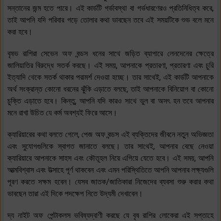
সন্তানের জন্ম হতে পারে। এই কার্ডটি গর্ভাবস্থা বা গর্ভধারণেরও প্রতিনিধিত্ব করে,
তাই আপনি যদি পরিবার গড়ে তোলার কথা ভাবছেন তবে এই সময়টিকে শুভ বলে মনে
করা হবে।
বৃষভ রাশিরা সেভেন অফ বন্ডস ধনের সাথে জড়িত ব্যাপারে লেনদেনের ক্ষেত্রে
জালিয়াতির বিরুদ্ধে সতর্ক করছে। এই সময়, আপনাকে প্রতারণা, প্রতারণা এবং চুরি
ইত্যাদি থেকে সতর্ক থাকার পরামর্শ দেওয়া হচ্ছে। তার সাথেই, এই কার্ডটি আপনাকে
অর্থ সংক্রান্ত কোনো ধরনের ঝুঁকি এড়াতে বলছে, তাই আপনাকে বিনিয়োগ বা কোনো
চুক্তি এড়াতে হবে। কিন্তু, আপনি যদি কারও সাথে ভুল বা অসৎ হন তবে আপনার
মনে রাখা উচিত যে কর্ম অবশ্যই ফিরে আসে।
ক্যারিয়ারের কথা বলতে গেলে, পেজ অফ বন্ডস এই ব্যক্তিদের জীবনে নতুন অভিজ্ঞতা
এবং সুযোগগুলিকে স্বাগত জানাতে বলছে। তার সাথেই, আপনার বেছে নেওয়া
ক্যারিয়ারে আপনাকে সাহস এবং কৌতূহল নিয়ে এগিয়ে যেতে হবে। এই সময়, আপনি
আত্মবিশ্বাস এবং উত্সাহে পূর্ণ থাকবেন এবং এমন পরিস্থিতিতে আপনি আপনার লক্ষ্যগুলি
পূরণ করতে সক্ষম হবেন। যেসব জাতক/জাতিকারা নিজেদের ব্যবসা শুরু করার কথা
ভাবছেন তারা এই দিকে পদক্ষেপ নিতে উদ্যমী দেখাবেন।
দ্য নাইট অফ পেন্টাকলস ভবিষ্যদ্বাণী করছে যে বৃষ রাশির লোকেরা এই সপ্তাহে