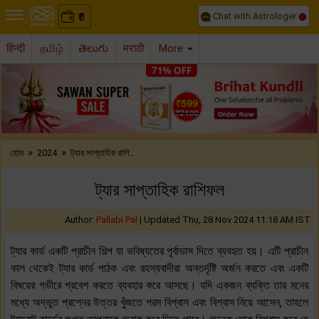
Chat with Astrologer
0
₹
हिन्दी
தமிழ்
తెలుగు
मराठी
More
Previous
Nex
»
»
হোম
2024
ট্যার সাপ্তাহিক রাশি..
ট্যার সাপ্তাহিক রাশিফল
Author:
Pallabi Pal
|
Updated Thu, 28 Nov 2024 11:18 AM IST
ট্যার কার্ড একটি প্রাচীন শিল্প যা ভবিষ্যতের পূর্বাভাস দিতে ব্যবহৃত হয়। এটি প্রাচীন
কাল থেকেই ট্যার কার্ড পাঠক এবং রহস্যবাদীরা অন্তর্দৃষ্টি অর্জন করতে এবং একটি
বিষয়ের গভীরে প্রবেশ করতে ব্যবহার করে আসছে। যদি একজন ব্যক্তি তার মনের
মধ্যে অদ্ভুত প্রশ্নের উত্তর খুঁজতে পরম বিশ্বাস এবং বিশ্বাস নিয়ে আসেন, তাহলে