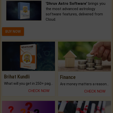
'Dhruv Astro Software'
brings you
the most advanced astrology
software features, delivered from
Cloud.
BUY NOW
Brihat Kundli
Finance
What will you get in 250+ pages Colored Brihat Kundli.
Are money matters a reason for the dark-circles under your eyes?
CHECK NOW
CHECK NOW