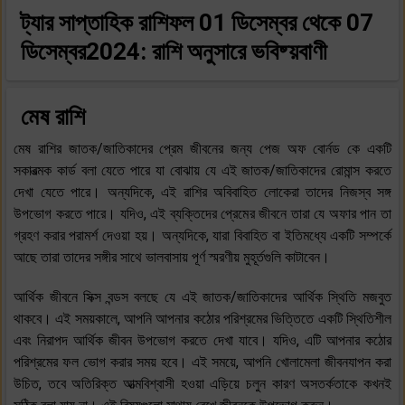
ট্যার সাপ্তাহিক রাশিফল
01 ডিসেম্বর থেকে 07
ডিসেম্বর2024: রাশি অনুসারে ভবিষ্য়বাণী
মেষ রাশি
মেষ রাশির জাতক/জাতিকাদের প্রেম জীবনের জন্য পেজ অফ বোর্নড কে একটি
সকারত্মক কার্ড বলা যেতে পারে যা বোঝায় যে এই জাতক/জাতিকাদের রোমান্স করতে
দেখা যেতে পারে। অন্যদিকে, এই রাশির অবিবাহিত লোকেরা তাদের নিজস্ব সঙ্গ
উপভোগ করতে পারে। যদিও, এই ব্যক্তিদের প্রেমের জীবনে তারা যে অফার পান তা
গ্রহণ করার পরামর্শ দেওয়া হয়। অন্যদিকে, যারা বিবাহিত বা ইতিমধ্যে একটি সম্পর্কে
আছে তারা তাদের সঙ্গীর সাথে ভালবাসায় পূর্ণ স্মরণীয় মুহূর্তগুলি কাটাবেন।
আর্থিক জীবনে সিক্স বন্ডস বলছে যে এই জাতক/জাতিকাদের আর্থিক স্থিতি মজবুত
থাকবে। এই সময়কালে, আপনি আপনার কঠোর পরিশ্রমের ভিত্তিতে একটি স্থিতিশীল
এবং নিরাপদ আর্থিক জীবন উপভোগ করতে দেখা যাবে। যদিও, এটি আপনার কঠোর
পরিশ্রমের ফল ভোগ করার সময় হবে। এই সময়ে, আপনি খোলামেলা জীবনযাপন করা
উচিত, তবে অতিরিক্ত আত্মবিশ্বাসী হওয়া এড়িয়ে চলুন কারণ অসতর্কতাকে কখনই