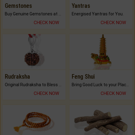
Gemstones
Yantras
Buy Genuine Gemstones at Best Prices.
Energised Yantras for You.
CHECK NOW
CHECK NOW
Rudraksha
Feng Shui
Original Rudraksha to Bless Your Way.
Bring Good Luck to your Place with Feng Shui.
CHECK NOW
CHECK NOW