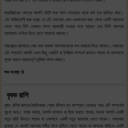
সঠিক বলা যায় না। এই বিষয়গুলো মাথায় রেখে জীবনকে উপভোগ করুন।
ক্যারিয়ারের ক্ষেত্রে আপনি নাইট অফ কাপ পেয়েছেন যাকে বলা হবে দুর্দান্ত কার্ড।
এই ভবিষ্যবাণী করা হচ্ছে যে এই লোকেরা এমন একজনের কাছ থেকে একটি প্রস্তাব
পেতে পারে যিনি একজন সফল ব্যবসায়ী হওয়ার পথে আছেন এবং তিনি আপনার
ব্যবসাকে এগিয়ে নিয়ে যেতে সহায়তা করবেন।
স্বাস্থ্যের ব্যাপারে পেজ অফ ক্যাপ্স আপনার জন্য শুভ সমাচার নিয়ে আসবে। সম্ভবত
এই সপ্তাহে আপনি এমন কিছু থেরাপি বা চিকিত্সা সম্পর্কে জানতে পারেন যা আপনাকে
সুস্থ করতে গুরুত্বপূর্ণ ভূমিকা পালন করবে।
শুভ সংখ্যা: 9
বৃষভ রাশি
বৃষভ রাশির জাতক/জাতিকারা প্রেম জীবনে দ্য মস্প্রেস পেয়েছে আর এটি সম্পর্কের
সূচনা করে। সহজ কথায়, আপনি বাগদান বা বিয়ে করতে পারেন, অথবা আপনি একটি
নতুন বাড়ি কিনতে পারেন বা একসাথে একটি নতুন জায়গায় যেতে পারেন। সম্ভবনা
রয়েছে যে আপনি আপনার সঙ্গীর সাথে ছুটিতে যেতে পারেন বা আপনার বাড়িতে একটি