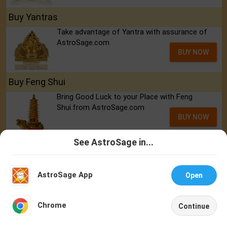
Buy Yantras
Take advantage of Yantra with assurance of
AstroSage.com
BUY NOW
Buy Feng Shui
Bring Good Luck to your Place with Feng
Shui.from AstroSage.com
BUY NOW
See AstroSage in...
Buy Rudraksh
Talk To
Chat With
Best quality Rudraksh with assurance of
Astrologer
Astrologer
AstroSage.com
AstroSage App
Open
BUY NOW
NEW
Chrome
Continue
Home
Shop
Call
Chat
Account