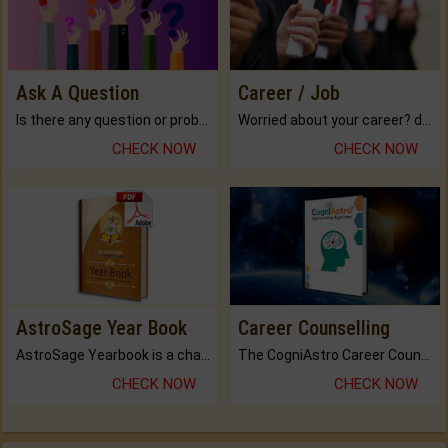
Ask A Question
Career / Job
Is there any question or problem lingering.
Worried about your career? don't know what is.
CHECK NOW
CHECK NOW
AstroSage Year Book
Career Counselling
AstroSage Yearbook is a channel to fulfill your dreams and destiny.
The CogniAstro Career Counselling Report is the most comprehensive report available on this topic.
CHECK NOW
CHECK NOW