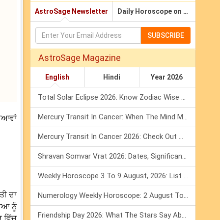
AstroSage Newsletter
Daily Horoscope on Email
SUBSCRIBE
AstroSage Magazine
English
Hindi
Year 2026
Total Solar Eclipse 2026: Know Zodiac Wise Prediction
Mercury Transit In Cancer: When The Mind Meets The Heart!
ਿਆਵਾਂ
Mercury Transit In Cancer 2026: Check Out What It Brings For You
Shravan Somvar Vrat 2026: Dates, Significance & Rituals In August
Weekly Horoscope 3 To 9 August, 2026: List Of Fasts & Festivals
ਿਤੀ ਦਾ
Numerology Weekly Horoscope: 2 August To 8 August, 2026
ਆ ਨੂੰ
Friendship Day 2026: What The Stars Say About Your Best Friend!
 ਵਿੱਚ