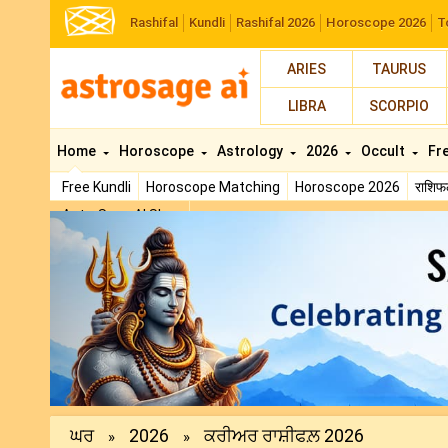
Rashifal
Kundli
Rashifal 2026
Horoscope 2026
T
ARIES
TAURUS
LIBRA
SCORPIO
Home
Horoscope
Astrology
2026
Occult
Fr
Free Kundli
Horoscope Matching
Horoscope 2026
राशि
AstroSage AI Shop
Previous
ਘਰ
2026
ਕਰੀਅਰ ਰਾਸ਼ੀਫਲ਼ 2026
»
»