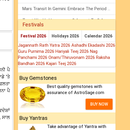
Mars Transit In Gemini: Embrace The Period Full Of Energy & Intelligence
Tarot Weekly Horoscope: 2 August To 8 August, 2026
Festivals
Shanivar Vrat 2026: Saturn Will Serve Justice In Sawan Month!
Festival 2026
Holidays 2026
Calendar 2026
Jagannath Rath Yatra 2026
Ashadhi Ekadashi 2026
Guru Purnima 2026
Hariyali Teej 2026
Nag
Panchami 2026
Onam/Thiruvonam 2026
Raksha
Bandhan 2026
Kajari Teej 2026
ਨੀ ਪੈ
ੇ 'ਤੇ
Buy Gemstones
ਸਫਲਤਾ
Best quality gemstones with
ਨਾ ਪੈ
assurance of AstroSage.com
BUY NOW
ੇਸ਼ਾਂ
ੇ, ਸਾਲ
Buy Yantras
Take advantage of Yantra with