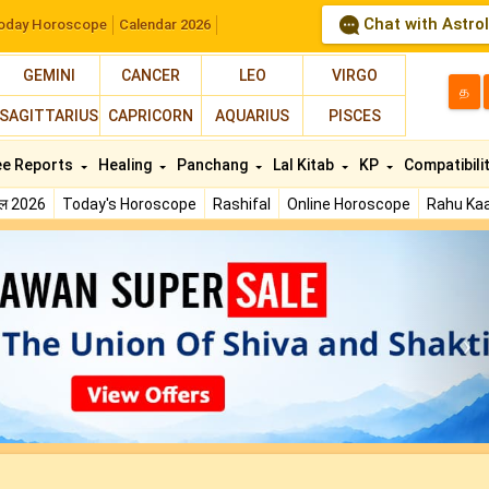
Chat with Astro
oday Horoscope
Calendar 2026
GEMINI
CANCER
LEO
VIRGO
த
SAGITTARIUS
CAPRICORN
AQUARIUS
PISCES
ee Reports
Healing
Panchang
Lal Kitab
KP
Compatibili
फल 2026
Today's Horoscope
Rashifal
Online Horoscope
Rahu Kaa
N