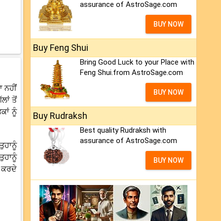
assurance of AstroSage.com
BUY NOW
Buy Feng Shui
Bring Good Luck to your Place with
Feng Shui.from AstroSage.com
 ਨਹੀਂ
BUY NOW
ਾਂ ਤੋਂ
ਂ ਨੂੰ
Buy Rudraksh
Best quality Rudraksh with
assurance of AstroSage.com
ਹਾਨੂੰ
ਹਾਨੂੰ
BUY NOW
਼ ਕਰਦੇ