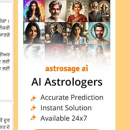
ਰੇਗਾ।
ਨੌਕਰੀ
 ਜਾਣਗੇ
ਕਰੀਅਰ
ਉਣ ਲਈ
ਾਰ ਲਈ
ਂ ਦੂਰ
ਹਨਤ ਦੇ