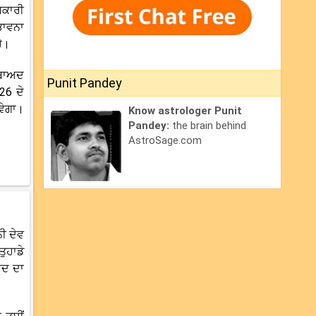
ਿਕਾਰੀ
ਭਾਵਨਾ
ਹੈ।
 ਬਾਅਦ
Punit Pandey
26 ਦੇ
ਵੇਗਾ।
Know astrologer Punit
Pandey:
the brain behind
AstroSage.com
ੀ ਦੇਵ
ੁਹਾਡੇ
ਅਦ ਦਾ