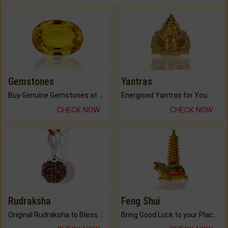
Gemstones
Yantras
Buy Genuine Gemstones at Best Prices.
Energised Yantras for You.
CHECK NOW
CHECK NOW
Rudraksha
Feng Shui
Original Rudraksha to Bless Your Way.
Bring Good Luck to your Place with Feng Shui.