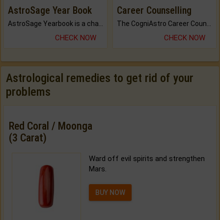
AstroSage Year Book
Career Counselling
AstroSage Yearbook is a channel to fulfill your dreams and destiny.
The CogniAstro Career Counselling Report is the most comprehensive report available on this topic.
CHECK NOW
CHECK NOW
Astrological remedies to get rid of your
problems
Red Coral / Moonga
(3 Carat)
Ward off evil spirits and strengthen
Mars.
BUY NOW