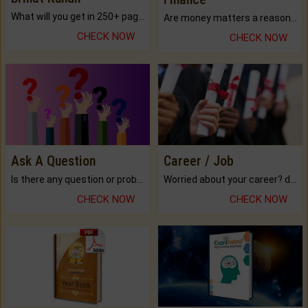
What will you get in 250+ pages Colored Brihat Kundli.
Are money matters a reason for the dark-circles under your eyes?
CHECK NOW
CHECK NOW
Ask A Question
Career / Job
Is there any question or problem lingering.
Worried about your career? don't know what is.
CHECK NOW
CHECK NOW