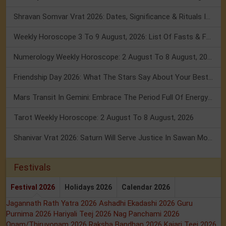
Shravan Somvar Vrat 2026: Dates, Significance & Rituals In August
Weekly Horoscope 3 To 9 August, 2026: List Of Fasts & Festivals
Numerology Weekly Horoscope: 2 August To 8 August, 2026
Friendship Day 2026: What The Stars Say About Your Best Friend!
Mars Transit In Gemini: Embrace The Period Full Of Energy & Intelligence
Tarot Weekly Horoscope: 2 August To 8 August, 2026
Shanivar Vrat 2026: Saturn Will Serve Justice In Sawan Month!
Festivals
Festival 2026
Holidays 2026
Calendar 2026
Jagannath Rath Yatra 2026
Ashadhi Ekadashi 2026
Guru
Purnima 2026
Hariyali Teej 2026
Nag Panchami 2026
Onam/Thiruvonam 2026
Raksha Bandhan 2026
Kajari Teej 2026