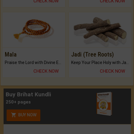
CHECK NOW
CHECK NOW
Mala
Jadi (Tree Roots)
Praise the Lord with Divine Energies of Mala.
Keep Your Place Holy with Jadi.
CHECK NOW
CHECK NOW
Buy Brihat Kundli
250+ pages
BUY NOW