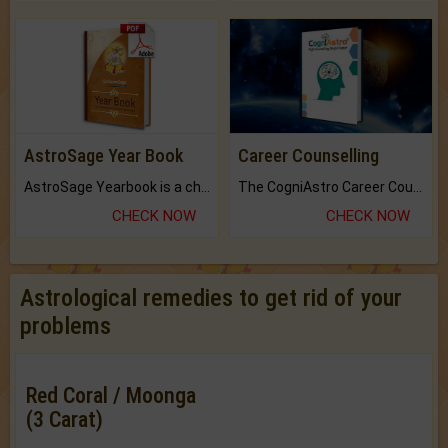
AstroSage Year Book
Career Counselling
AstroSage Yearbook is a channel to fulfill your dreams and destiny.
The CogniAstro Career Counselling Report is the most comprehensive report available on this topic.
CHECK NOW
CHECK NOW
Astrological remedies to get rid of your
problems
Red Coral / Moonga
(3 Carat)