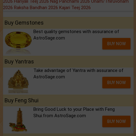
2026
Hariyali Teej 2026
Nag Panchami 2026
Onam/Thiruvonam
2026
Raksha Bandhan 2026
Kajari Teej 2026
Buy Gemstones
Best quality gemstones with assurance of
AstroSage.com
BUY NOW
Buy Yantras
Take advantage of Yantra with assurance of
AstroSage.com
BUY NOW
Buy Feng Shui
Bring Good Luck to your Place with Feng
Shui.from AstroSage.com
BUY NOW