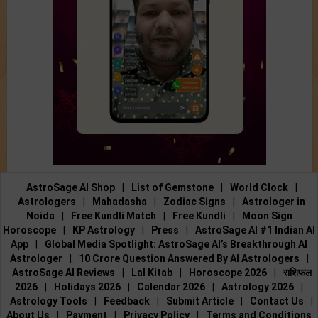
AstroSage AI Shop
|
List of Gemstone
|
World Clock
|
Astrologers
|
Mahadasha
|
Zodiac Signs
|
Astrologer in
Noida
|
Free Kundli Match
|
Free Kundli
|
Moon Sign
Horoscope
|
KP Astrology
|
Press
|
AstroSage AI #1 Indian AI
App
|
Global Media Spotlight: AstroSage AI’s Breakthrough AI
Astrologer
|
10 Crore Question Answered By AI Astrologers
|
AstroSage AI Reviews
|
Lal Kitab
|
Horoscope 2026
|
राशिफल
2026
|
Holidays 2026
|
Calendar 2026
|
Astrology 2026
|
Astrology Tools
|
Feedback
|
Submit Article
|
Contact Us
|
About Us
|
Payment
|
Privacy Policy
|
Terms and Conditions