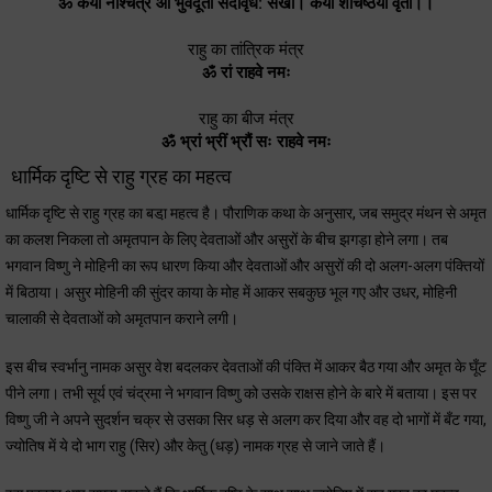
ॐ कया नश्चित्र आ भुवदूती सदावृध: सखा। कया शचिष्ठया वृता।।
राहु का तांत्रिक मंत्र
ॐ रां राहवे नमः
राहु का बीज मंत्र
ॐ भ्रां भ्रीं भ्रौं सः राहवे नमः
धार्मिक दृष्टि से राहु ग्रह का महत्व
धार्मिक दृष्टि से राहु ग्रह का बडा़ महत्व है। पौराणिक कथा के अनुसार, जब समुद्र मंथन से अमृत
का कलश निकला तो अमृतपान के लिए देवताओं और असुरों के बीच झगड़ा होने लगा। तब
भगवान विष्णु ने मोहिनी का रूप धारण किया और देवताओं और असुरों की दो अलग-अलग पंक्तियों
में बिठाया। असुर मोहिनी की सुंदर काया के मोह में आकर सबकुछ भूल गए और उधर, मोहिनी
चालाकी से देवताओं को अमृतपान कराने लगी।
इस बीच स्वर्भानु नामक असुर वेश बदलकर देवताओं की पंक्ति में आकर बैठ गया और अमृत के घूँट
पीने लगा। तभी सूर्य एवं चंद्रमा ने भगवान विष्णु को उसके राक्षस होने के बारे में बताया। इस पर
विष्णु जी ने अपने सुदर्शन चक्र से उसका सिर धड़ से अलग कर दिया और वह दो भागों में बँट गया,
ज्योतिष में ये दो भाग राहु (सिर) और केतु (धड़) नामक ग्रह से जाने जाते हैं।