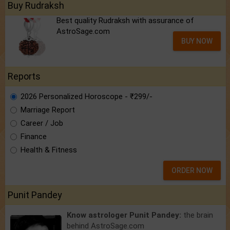
Buy Rudraksh
Best quality Rudraksh with assurance of
AstroSage.com
BUY NOW
Reports
2026 Personalized Horoscope - ₹299/-
Marriage Report
Career / Job
Finance
Health & Fitness
ORDER NOW
Punit Pandey
Know astrologer Punit Pandey:
the brain
behind AstroSage.com