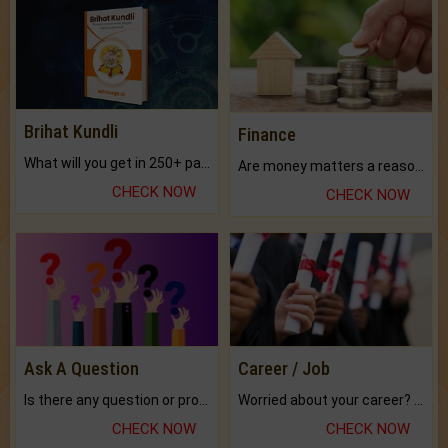
Brihat Kundli
Finance
What will you get in 250+ pages Colored Brihat Kundli.
Are money matters a reason for the dark-circles under your eyes?
CHECK NOW
CHECK NOW
Ask A Question
Career / Job
Is there any question or problem lingering.
Worried about your career? don't know what is.
CHECK NOW
CHECK NOW