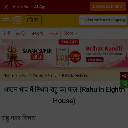

AstroSage AI App
DOWNLOAD NOW
₹
0
Chat with Astrologer
chat_bubble_outline
हिन्दी
தமிழ்
తెలుగు
मराठी
More
»
»
»
»
Home
Hindi
Planet
Rahu
Rahu Effects in..
अष्टम भाव में स्थित राहु का फल (Rahu in Eighth
House)
राहु फल विचार