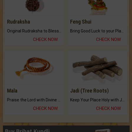
Rudraksha
Feng Shui
Original Rudraksha to Bless Your Way.
Bring Good Luck to your Place with Feng Shui.
CHECK NOW
CHECK NOW
Mala
Jadi (Tree Roots)
Praise the Lord with Divine Energies of Mala.
Keep Your Place Holy with Jadi.
CHECK NOW
CHECK NOW
Buy Brihat Kundli