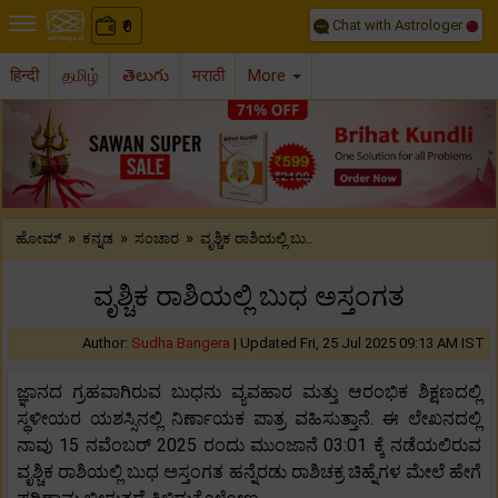
Chat with Astrologer
0
₹
हिन्दी
தமிழ்
తెలుగు
मराठी
More
Previous
Nex
»
»
»
ಹೋಮ್
ಕನ್ನಡ
ಸಂಚಾರ
ವೃಶ್ಚಿಕ ರಾಶಿಯಲ್ಲಿ ಬು..
ವೃಶ್ಚಿಕ ರಾಶಿಯಲ್ಲಿ ಬುಧ ಅಸ್ತಂಗತ
Author:
Sudha Bangera
|
Updated Fri, 25 Jul 2025 09:13 AM IST
ಜ್ಞಾನದ ಗ್ರಹವಾಗಿರುವ ಬುಧನು ವ್ಯವಹಾರ ಮತ್ತು ಆರಂಭಿಕ ಶಿಕ್ಷಣದಲ್ಲಿ
ಸ್ಥಳೀಯರ ಯಶಸ್ಸಿನಲ್ಲಿ ನಿರ್ಣಾಯಕ ಪಾತ್ರ ವಹಿಸುತ್ತಾನೆ. ಈ ಲೇಖನದಲ್ಲಿ
ನಾವು 15 ನವೆಂಬರ್ 2025 ರಂದು ಮುಂಜಾನೆ 03:01 ಕ್ಕೆ ನಡೆಯಲಿರುವ
ವೃಶ್ಚಿಕ ರಾಶಿಯಲ್ಲಿ ಬುಧ ಅಸ್ತಂಗತ ಹನ್ನೆರಡು ರಾಶಿಚಕ್ರ ಚಿಹ್ನೆಗಳ ಮೇಲೆ ಹೇಗೆ