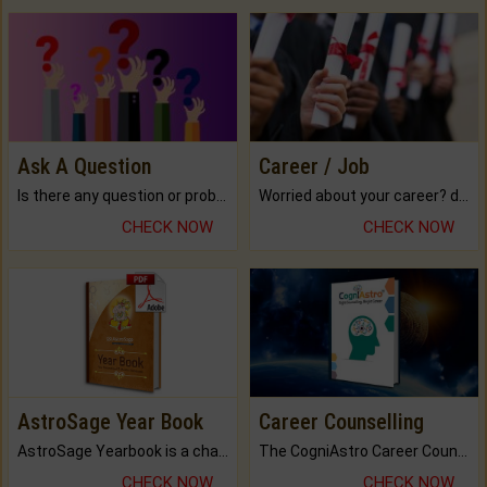
Ask A Question
Career / Job
Is there any question or problem lingering.
Worried about your career? don't know what is.
CHECK NOW
CHECK NOW
AstroSage Year Book
Career Counselling
AstroSage Yearbook is a channel to fulfill your dreams and destiny.
The CogniAstro Career Counselling Report is the most comprehensive report available on this topic.
CHECK NOW
CHECK NOW