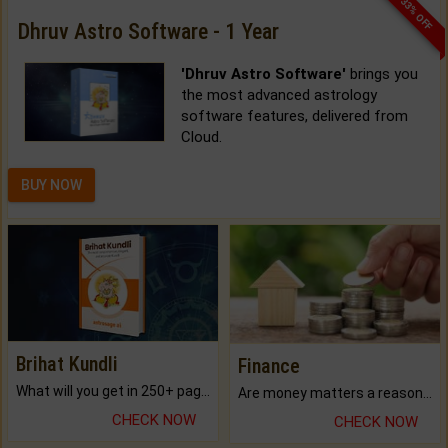
33% OFF
Dhruv Astro Software - 1 Year
'Dhruv Astro Software'
brings you
the most advanced astrology
software features, delivered from
Cloud.
BUY NOW
Brihat Kundli
Finance
What will you get in 250+ pages Colored Brihat Kundli.
Are money matters a reason for the dark-circles under your eyes?
CHECK NOW
CHECK NOW