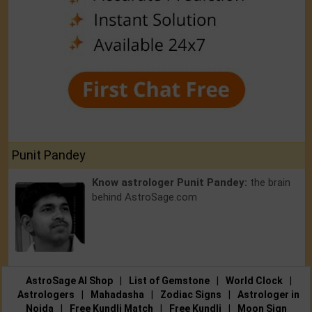
Punit Pandey
Know astrologer Punit Pandey:
the brain
behind AstroSage.com
AstroSage AI Shop
|
List of Gemstone
|
World Clock
|
Astrologers
|
Mahadasha
|
Zodiac Signs
|
Astrologer in
Noida
|
Free Kundli Match
|
Free Kundli
|
Moon Sign