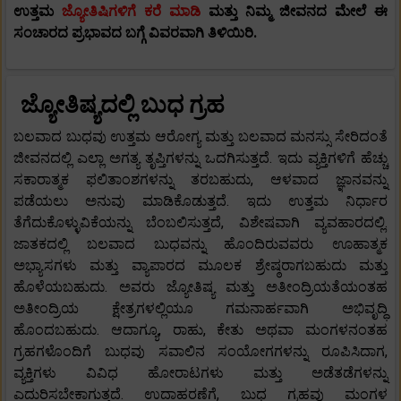
ಉತ್ತಮ
ಜ್ಯೋತಿಷಿಗಳಿಗೆ ಕರೆ ಮಾಡಿ
ಮತ್ತು ನಿಮ್ಮ ಜೀವನದ ಮೇಲೆ ಈ
ಸಂಚಾರದ
ಪ್ರಭಾವದ ಬಗ್ಗೆ ವಿವರವಾಗಿ ತಿಳಿಯಿರಿ.
ಜ್ಯೋತಿಷ್ಯದಲ್ಲಿ ಬುಧ ಗ್ರಹ
ಬಲವಾದ ಬುಧವು ಉತ್ತಮ ಆರೋಗ್ಯ ಮತ್ತು ಬಲವಾದ ಮನಸ್ಸು ಸೇರಿದಂತೆ
ಜೀವನದಲ್ಲಿ ಎಲ್ಲಾ ಅಗತ್ಯ ತೃಪ್ತಿಗಳನ್ನು ಒದಗಿಸುತ್ತದೆ. ಇದು ವ್ಯಕ್ತಿಗಳಿಗೆ ಹೆಚ್ಚು
ಸಕಾರಾತ್ಮಕ ಫಲಿತಾಂಶಗಳನ್ನು ತರಬಹುದು, ಆಳವಾದ ಜ್ಞಾನವನ್ನು
ಪಡೆಯಲು ಅನುವು ಮಾಡಿಕೊಡುತ್ತದೆ. ಇದು ಉತ್ತಮ ನಿರ್ಧಾರ
ತೆಗೆದುಕೊಳ್ಳುವಿಕೆಯನ್ನು ಬೆಂಬಲಿಸುತ್ತದೆ, ವಿಶೇಷವಾಗಿ ವ್ಯವಹಾರದಲ್ಲಿ.
ಜಾತಕದಲ್ಲಿ ಬಲವಾದ ಬುಧವನ್ನು ಹೊಂದಿರುವವರು ಊಹಾತ್ಮಕ
ಅಭ್ಯಾಸಗಳು ಮತ್ತು ವ್ಯಾಪಾರದ ಮೂಲಕ ಶ್ರೇಷ್ಠರಾಗಬಹುದು ಮತ್ತು
ಹೊಳೆಯಬಹುದು. ಅವರು ಜ್ಯೋತಿಷ್ಯ ಮತ್ತು ಅತೀಂದ್ರಿಯತೆಯಂತಹ
ಅತೀಂದ್ರಿಯ ಕ್ಷೇತ್ರಗಳಲ್ಲಿಯೂ ಗಮನಾರ್ಹವಾಗಿ ಅಭಿವೃದ್ಧಿ
ಹೊಂದಬಹುದು. ಆದಾಗ್ಯೂ, ರಾಹು, ಕೇತು ಅಥವಾ ಮಂಗಳನಂತಹ
ಗ್ರಹಗಳೊಂದಿಗೆ ಬುಧವು ಸವಾಲಿನ ಸಂಯೋಗಗಳನ್ನು ರೂಪಿಸಿದಾಗ,
ವ್ಯಕ್ತಿಗಳು ವಿವಿಧ ಹೋರಾಟಗಳು ಮತ್ತು ಅಡೆತಡೆಗಳನ್ನು
ಎದುರಿಸಬೇಕಾಗುತ್ತದೆ. ಉದಾಹರಣೆಗೆ, ಬುಧ ಗ್ರಹವು ಮಂಗಳ