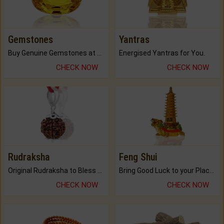
Gemstones
Yantras
Buy Genuine Gemstones at Best Prices.
Energised Yantras for You.
CHECK NOW
CHECK NOW
Rudraksha
Feng Shui
Original Rudraksha to Bless Your Way.
Bring Good Luck to your Place with Feng Shui.
CHECK NOW
CHECK NOW