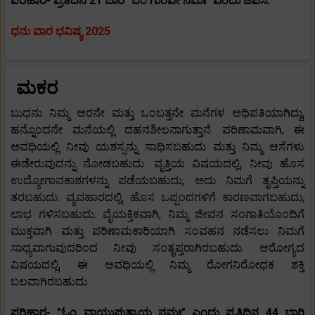
ಪರಿಹಾರ- ಪ್ರತಿದಿನ 21 ಬಾರಿ "ಓಂ ಗುರವೇ ನಮಃ" ಎಂದು ಜಪಿಸಿ.
ಧನು ವಾರ ಭವಿಷ್ಯ 2025
ಮಕರ
ಬುಧನು ನಿಮ್ಮ ಆರನೇ ಮತ್ತು ಒಂಬತ್ತನೇ ಮನೆಗಳ ಅಧಿಪತಿಯಾಗಿದ್ದು,
ಹನ್ನೊಂದನೇ ಮನೆಯಲ್ಲಿ ದಹನಶೀಲನಾಗುತ್ತಾನೆ. ಪರಿಣಾಮವಾಗಿ, ಈ
ಅವಧಿಯಲ್ಲಿ ನೀವು ಯಶಸ್ಸನ್ನು ಸಾಧಿಸಬಹುದು ಮತ್ತು ನಿಮ್ಮ ಆಸೆಗಳು
ಈಡೇರುವುದನ್ನು ನೋಡಬಹುದು. ವೃತ್ತಿಯ ವಿಷಯದಲ್ಲಿ, ನೀವು ಹೊಸ
ಉದ್ಯೋಗಾವಕಾಶಗಳನ್ನು ಪಡೆಯಬಹುದು, ಅದು ನಿಮಗೆ ತೃಪ್ತಿಯನ್ನು
ತರಬಹುದು. ವ್ಯವಹಾರದಲ್ಲಿ, ಹೊಸ ಒಪ್ಪಂದಗಳಿಗೆ ಕಾರಣವಾಗಬಹುದು,
ಲಾಭ ಗಳಿಸಬಹುದು. ವೈಯಕ್ತಿಕವಾಗಿ, ನಿಮ್ಮ ಜೀವನ ಸಂಗಾತಿಯೊಂದಿಗೆ
ಮುಕ್ತವಾಗಿ ಮತ್ತು ಪರಿಣಾಮಕಾರಿಯಾಗಿ ಸಂವಹನ ನಡೆಸಲು ನಿಮಗೆ
ಸಾಧ್ಯವಾಗುವುದರಿಂದ ನೀವು ಸಂತೃಪ್ತರಾಗಿರಬಹುದು. ಆರೋಗ್ಯದ
ವಿಷಯದಲ್ಲಿ, ಈ ಅವಧಿಯಲ್ಲಿ ನಿಮ್ಮ ರೋಗನಿರೋಧಕ ಶಕ್ತಿ
ಬಲವಾಗಿರಬಹುದು.
ಪರಿಹಾರ- "ಓಂ ವಾಯುಪುತ್ರಾಯ ನಮಃ" ಎಂದು ಪ್ರತಿದಿನ 44 ಬಾರಿ