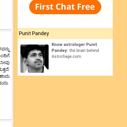
Punit Pandey
Know astrologer Punit
ವನ್ನು
Pandey:
the brain behind
ಂದಿಗೆ
AstroSage.com
 ನೀವು
್ತದೆ.
ರಿಣಾಮ
ಹುದು.