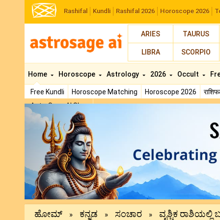
Rashifal
Kundli
Rashifal 2026
Horoscope 2026
T
ARIES
TAURUS
LIBRA
SCORPIO
Home
Horoscope
Astrology
2026
Occult
Fr
Free Kundli
Horoscope Matching
Horoscope 2026
राशि
AstroSage AI Shop
Previous
ಹೋಮ್
ಕನ್ನಡ
ಸಂಚಾರ
ವೃಶ್ಚಿಕ ರಾಶಿಯಲ್ಲಿ ಬ
»
»
»