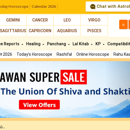
Chat with Astro
oday Horoscope
Calendar 2026
GEMINI
CANCER
LEO
VIRGO
த
SAGITTARIUS
CAPRICORN
AQUARIUS
PISCES
ee Reports
Healing
Panchang
Lal Kitab
KP
Compatibili
फल 2026
Today's Horoscope
Rashifal
Online Horoscope
Rahu Kaa
N
ು..