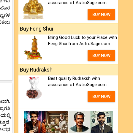
ಾಶಗಳು
assurance of AstroSage.com
 ಹೊರೆ
ಷ್ಟಗಳ
BUY NOW
ಿಕೆಯ
Buy Feng Shui
Bring Good Luck to your Place with
Feng Shui.from AstroSage.com
BUY NOW
Buy Rudraksh
Best quality Rudraksh with
assurance of AstroSage.com
BUY NOW
ವಾಗಿ,
್ರಗತಿ
ಯಲ್ಲಿ
್ತದೆ.
 ಜೀವನ