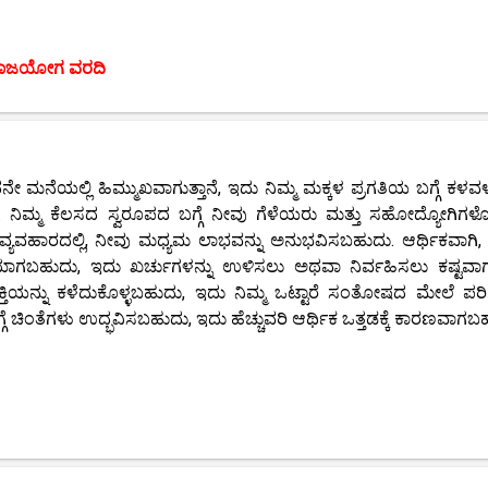
ಾಜಯೋಗ ವರದಿ
ಮನೆಯಲ್ಲಿ ಹಿಮ್ಮುಖವಾಗುತ್ತಾನೆ, ಇದು ನಿಮ್ಮ ಮಕ್ಕಳ ಪ್ರಗತಿಯ ಬಗ್ಗೆ ಕಳವಳ
ನಿಮ್ಮ ಕೆಲಸದ ಸ್ವರೂಪದ ಬಗ್ಗೆ ನೀವು ಗೆಳೆಯರು ಮತ್ತು ಸಹೋದ್ಯೋಗಿಗಳೊ
. ವ್ಯವಹಾರದಲ್ಲಿ, ನೀವು ಮಧ್ಯಮ ಲಾಭವನ್ನು ಅನುಭವಿಸಬಹುದು. ಆರ್ಥಿಕವಾಗಿ,
ಯಾಗಬಹುದು, ಇದು ಖರ್ಚುಗಳನ್ನು ಉಳಿಸಲು ಅಥವಾ ನಿರ್ವಹಿಸಲು ಕಷ್ಟವಾಗುತ
ಸಕ್ತಿಯನ್ನು ಕಳೆದುಕೊಳ್ಳಬಹುದು, ಇದು ನಿಮ್ಮ ಒಟ್ಟಾರೆ ಸಂತೋಷದ ಮೇಲೆ ಪ
ೆ ಚಿಂತೆಗಳು ಉದ್ಭವಿಸಬಹುದು, ಇದು ಹೆಚ್ಚುವರಿ ಆರ್ಥಿಕ ಒತ್ತಡಕ್ಕೆ ಕಾರಣವಾಗಬ