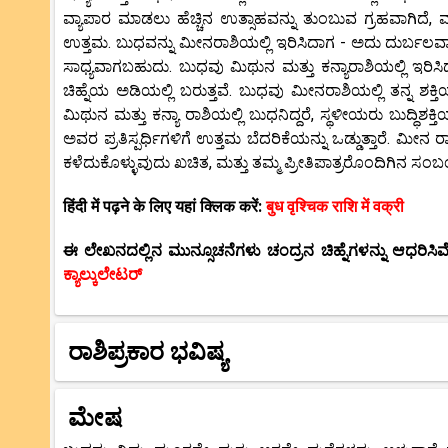
ವ್ಯಾಪಾರ ಮಾಡಲು ಹೆಚ್ಚಿನ ಉತ್ಸಾಹವನ್ನು ತುಂಬುವ ಗ್ರಹವಾಗಿದೆ, ಮತ
ಉತ್ತಮ. ಬುಧವನ್ನು ಮೀನರಾಶಿಯಲ್ಲಿ ಇರಿಸಿದಾಗ - ಅದು ದುರ್ಬಲವಾ
ಸಾಧ್ಯವಾಗಬಹುದು. ಬುಧವು ಮಿಥುನ ಮತ್ತು ಕನ್ಯಾರಾಶಿಯಲ್ಲಿ ಇರಿ
ಚಿಹ್ನೆಯ ಅಡಿಯಲ್ಲಿ ಬರುತ್ತವೆ. ಬುಧವು ಮೀನರಾಶಿಯಲ್ಲಿ ತನ್ನ ಶಕ್ತಿಯ
ಮಿಥುನ ಮತ್ತು ಕನ್ಯಾ ರಾಶಿಯಲ್ಲಿ ಬುಧನಿದ್ದರೆ, ಸ್ಥಳೀಯರು ಬುದ್ಧಿಶಕ್ತಿ
ಅವರ ಪ್ರತಿಸ್ಪರ್ಧಿಗಳಿಗೆ ಉತ್ತಮ ಬೆದರಿಕೆಯನ್ನು ಒಡ್ಡುತ್ತಾರೆ. ಮೀನ ರಾಶ
ಕಳೆದುಕೊಳ್ಳುವುದು ಖಚಿತ, ಮತ್ತು ತಮ್ಮ ಪ್ರೀತಿಪಾತ್ರರೊಂದಿಗಿನ ಸಂ
हिंदी में पढ़ने के लिए यहां क्लिक करें:
बुध वृश्चिक राशि में वक्री
ಈ ಲೇಖನದಲ್ಲಿನ ಮುನ್ಸೂಚನೆಗಳು ಚಂದ್ರನ ಚಿಹ್ನೆಗಳನ್ನು ಆಧರಿಸಿವೆ.
ಕ್ಯಾಲ್ಕುಲೇಟರ್
ರಾಶಿಪ್ರಕಾರ ಭವಿಷ್ಯ
ಮೇಷ