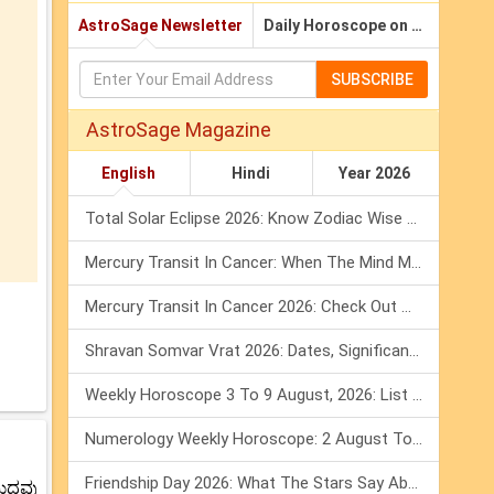
AstroSage Newsletter
Daily Horoscope on Email
SUBSCRIBE
AstroSage Magazine
English
Hindi
Year 2026
Total Solar Eclipse 2026: Know Zodiac Wise Prediction
Mercury Transit In Cancer: When The Mind Meets The Heart!
Mercury Transit In Cancer 2026: Check Out What It Brings For You
Shravan Somvar Vrat 2026: Dates, Significance & Rituals In August
Weekly Horoscope 3 To 9 August, 2026: List Of Fasts & Festivals
Numerology Weekly Horoscope: 2 August To 8 August, 2026
Friendship Day 2026: What The Stars Say About Your Best Friend!
ಬುಧವು