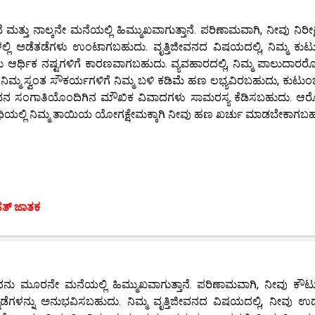
ತ್ತು ನಾಲ್ಕನೇ ಮನೆಯಲ್ಲಿ ಹಿಮ್ಮುಖವಾಗುತ್ತಾನೆ. ಪರಿಣಾಮವಾಗಿ, ನೀವು ನಿರೀಕ್
ಲಿ ಅಡೆತಡೆಗಳು ಉಂಟಾಗಬಹುದು. ವೃತ್ತಿಜೀವನದ ವಿಷಯದಲ್ಲಿ, ನಿಮ್ಮ ಕುಟುಂ
 ಆರ್ಥಿಕ ನಷ್ಟಗಳಿಗೆ ಕಾರಣವಾಗಬಹುದು. ವ್ಯವಹಾರದಲ್ಲಿ, ನಿಮ್ಮ ಪಾಲುದಾರರೊ
ಮ್ಮ ಸ್ವಂತ ಸೌಕರ್ಯಗಳಿಗೆ ನಿಮ್ಮ ಬಳಿ ಕಡಿಮೆ ಹಣ ಲಭ್ಯವಿರಬಹುದು, ಕುಟುಂಬಕ
್ಮ ಜೀವನ ಸಂಗಾತಿಯೊಂದಿಗಿನ ಮೌಖಿಕ ವಿವಾದಗಳು ಸಾಮರಸ್ಯ ಕೆಡಿಸಬಹುದು. ಆರೋಗ್
ಅವಧಿಯಲ್ಲಿ ನಿಮ್ಮ ತಾಯಿಯ ಯೋಗಕ್ಷೇಮಕ್ಕಾಗಿ ನೀವು ಹಣ ಖರ್ಚು ಮಾಡಬೇಕಾಗಬಹ
ಹತ್ ಜಾತಕ
ನು ಮೂರನೇ ಮನೆಯಲ್ಲಿ ಹಿಮ್ಮುಖವಾಗುತ್ತಾನೆ. ಪರಿಣಾಮವಾಗಿ, ನೀವು ಕೌಟ
ಿನ್ನಡೆಗಳನ್ನು ಅನುಭವಿಸಬಹುದು. ನಿಮ್ಮ ವೃತ್ತಿಜೀವನದ ವಿಷಯದಲ್ಲಿ, ನೀವು ಉ