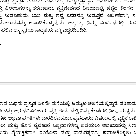
ತು ಪ್ರಸ್ತುತ ಎಂಟನೇ ಮನೆಯಲ್ಲಿ ಹಿಮ್ಮೆಟ್ಟುತ್ತಿದ್ದಾನೆ. ಅನುಕೂಲಕರ ಅವಕ
ು ವಿಳಂಬಗಳನ್ನು ತರಬಹುದು. ವೃತ್ತಿಜೀವನದ ವಿಷಯದಲ್ಲಿ, ಹೆಚ್ಚಿದ ಕೆಲಸದ
ನು ನೀಡಬಹುದು, ಲಾಭ ಮತ್ತು ನಷ್ಟ ಎರಡನ್ನೂ ನೀಡುತ್ತವೆ. ಆರ್ಥಿಕವಾಗಿ, ನ
ವನ್ನು ಕಾಪಾಡಿಕೊಳ್ಳುವುದು ಅತ್ಯಗತ್ಯ. ನಿಮ್ಮ ಸಂಬಂಧದಲ್ಲಿ ನಂಬ
ಲ್ಲಿನ ಅಸ್ವಸ್ಥತೆಯ ಸಾಧ್ಯತೆಯ ಬಗ್ಗೆ ಎಚ್ಚರದಿಂದಿರಿ.
.
ುಧನು ಪ್ರಸ್ತುತ ಏಳನೇ ಮನೆಯಲ್ಲಿ ಹಿಮ್ಮುಖ ಚಲನೆಯಲ್ಲಿದ್ದಾನೆ. ಪರಿಣಾಮ
ನ್ನು ಅನುಭವಿಸಬಹುದು. ವೃತ್ತಿ ಜೀವನದಲ್ಲಿ, ನಿಮ್ಮ ಕೆಲಸದಲ್ಲಿ ನೀವು ಮಧ್ಯಮ ಪ
ಳು ಅಥವಾ ಪ್ರಗತಿಗಳು ಬಾರದಿರಬಹುದು. ವ್ಯವಹಾರದ ವಿಷಯದಲ್ಲಿ, ವೃಶ್ಚಿಕ ರಾಶಿ
ಲು ಮತ್ತು ಹೊಸ ವ್ಯವಹಾರ ಒಪ್ಪಂದಗಳನ್ನು ಪಡೆಯಲು ಅವಕಾಶವನ್ನು ನೀಡುತ
ುದು. ವೈಯಕ್ತಿಕವಾಗಿ, ಸಂತೋಷ ಮತ್ತು ಸಾಮರಸ್ಯವನ್ನು ಕಾಪಾಡಿಕೊಳ್ಳಲು