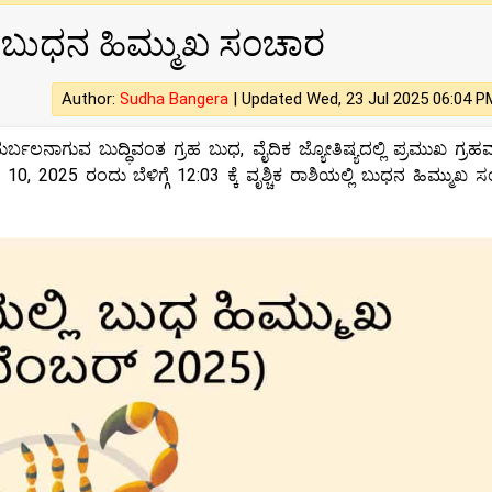
್ಲಿ ಬುಧನ ಹಿಮ್ಮುಖ ಸಂಚಾರ
Author:
Sudha Bangera
|
Updated Wed, 23 Jul 2025 06:04 P
್ಬಲನಾಗುವ ಬುದ್ಧಿವಂತ ಗ್ರಹ ಬುಧ, ವೈದಿಕ ಜ್ಯೋತಿಷ್ಯದಲ್ಲಿ ಪ್ರಮುಖ ಗ್ರಹವಾ
0, 2025 ರಂದು ಬೆಳಿಗ್ಗೆ 12:03 ಕ್ಕೆ ವೃಶ್ಚಿಕ ರಾಶಿಯಲ್ಲಿ ಬುಧನ ಹಿಮ್ಮುಖ 