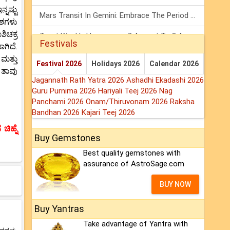
ನಷ್ಟು
Mars Transit In Gemini: Embrace The Period Full Of Energy & Intelligence
ಂಶಗಳು
ಿಚಕ್ರ
Tarot Weekly Horoscope: 2 August To 8 August, 2026
Festivals
ಾಗಿದೆ.
Shanivar Vrat 2026: Saturn Will Serve Justice In Sawan Month!
 ಮತ್ತು
Festival 2026
Holidays 2026
Calendar 2026
ು ತಾವು
Jagannath Rath Yatra 2026
Ashadhi Ekadashi 2026
Guru Purnima 2026
Hariyali Teej 2026
Nag
Panchami 2026
Onam/Thiruvonam 2026
Raksha
Bandhan 2026
Kajari Teej 2026
ಚಿಹ್ನೆ
Buy Gemstones
Best quality gemstones with
assurance of AstroSage.com
BUY NOW
Buy Yantras
Take advantage of Yantra with