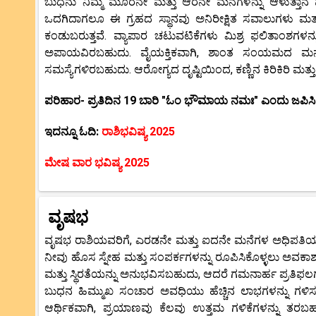
ಬುಧನು ನಿಮ್ಮ ಮೂರನೇ ಮತ್ತು ಆರನೇ ಮನೆಗಳನ್ನು ಆಳುತ್ತಾನೆ ಮತ್
ಒದಗಿದಾಗಲೂ ಈ ಗ್ರಹದ ಸ್ಥಾನವು ಅನಿರೀಕ್ಷಿತ ಸವಾಲುಗಳು ಮತ್ತ
ಕಂಡುಬರುತ್ತವೆ. ವ್ಯಾಪಾರ ಚಟುವಟಿಕೆಗಳು ಮಿಶ್ರ ಫಲಿತಾಂಶಗಳನ್
ಅಪಾಯವಿರಬಹುದು. ವೈಯಕ್ತಿಕವಾಗಿ, ಶಾಂತ ಸಂಯಮದ ಮನೋಭಾವ
ಸಮಸ್ಯೆಗಳಿರಬಹುದು. ಆರೋಗ್ಯದ ದೃಷ್ಟಿಯಿಂದ, ಕಣ್ಣಿನ ಕಿರಿಕಿರಿ ಮತ್ತು ಹ
ಪರಿಹಾರ- ಪ್ರತಿದಿನ 19 ಬಾರಿ "ಓಂ ಭೌಮಾಯ ನಮಃ" ಎಂದು ಜಪಿಸಿ
ಇದನ್ನೂ ಓದಿ:
ರಾಶಿಭವಿಷ್ಯ 2025
ಮೇಷ ವಾರ ಭವಿಷ್ಯ 2025
ವೃಷಭ
ವೃಷಭ ರಾಶಿಯವರಿಗೆ, ಎರಡನೇ ಮತ್ತು ಐದನೇ ಮನೆಗಳ ಅಧಿಪತಿಯಾದ ಬ
ನೀವು ಹೊಸ ಸ್ನೇಹ ಮತ್ತು ಸಂಪರ್ಕಗಳನ್ನು ರೂಪಿಸಿಕೊಳ್ಳಲು ಅವಕಾಶಗಳ
ಮತ್ತು ಸ್ಥಿರತೆಯನ್ನು ಅನುಭವಿಸಬಹುದು, ಆದರೆ ಗಮನಾರ್ಹ ಪ್ರತಿಫಲಗ
ಬುಧನ ಹಿಮ್ಮುಖ ಸಂಚಾರ ಅವಧಿಯು ಹೆಚ್ಚಿನ ಲಾಭಗಳನ್ನು ಗಳಿಸ
ಆರ್ಥಿಕವಾಗಿ, ಪ್ರಯಾಣವು ಕೆಲವು ಉತ್ತಮ ಗಳಿಕೆಗಳನ್ನು ತರಬಹ