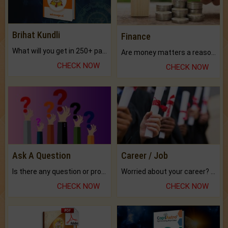
Brihat Kundli
Finance
What will you get in 250+ pages Colored Brihat Kundli.
Are money matters a reason for the dark-circles under your eyes?
CHECK NOW
CHECK NOW
Ask A Question
Career / Job
Is there any question or problem lingering.
Worried about your career? don't know what is.
CHECK NOW
CHECK NOW