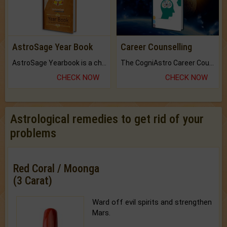
AstroSage Year Book
Career Counselling
AstroSage Yearbook is a channel to fulfill your dreams and destiny.
The CogniAstro Career Counselling Report is the most comprehensive report available on this topic.
CHECK NOW
CHECK NOW
Astrological remedies to get rid of your
problems
Red Coral / Moonga
(3 Carat)
Ward off evil spirits and strengthen
Mars.