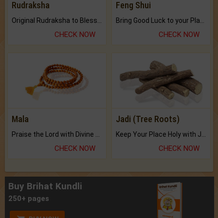
Rudraksha
Feng Shui
Original Rudraksha to Bless Your Way.
Bring Good Luck to your Place with Feng Shui.
CHECK NOW
CHECK NOW
Mala
Jadi (Tree Roots)
Praise the Lord with Divine Energies of Mala.
Keep Your Place Holy with Jadi.
CHECK NOW
CHECK NOW
Buy Brihat Kundli
250+ pages