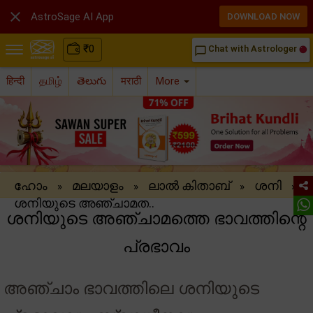

AstroSage AI App
DOWNLOAD NOW
₹
0
Chat with Astrologer
chat_bubble_outline
हिन्दी
தமிழ்
తెలుగు
मराठी
More
ഹോം
മലയാളം
ലാൽ കിതാബ്
ശനി
»
»
»
»
ശനിയുടെ അഞ്ചാമത..
ശനിയുടെ അഞ്ചാമത്തെ ഭാവത്തിന്റെ
പ്രഭാവം
അഞ്ചാം ഭാവത്തിലെ ശനിയുടെ