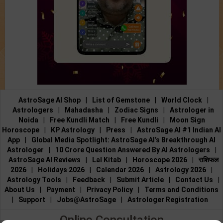
AstroSage AI Shop
|
List of Gemstone
|
World Clock
|
Astrologers
|
Mahadasha
|
Zodiac Signs
|
Astrologer in
Noida
|
Free Kundli Match
|
Free Kundli
|
Moon Sign
Horoscope
|
KP Astrology
|
Press
|
AstroSage AI #1 Indian AI
App
|
Global Media Spotlight: AstroSage AI’s Breakthrough AI
Astrologer
|
10 Crore Question Answered By AI Astrologers
|
AstroSage AI Reviews
|
Lal Kitab
|
Horoscope 2026
|
राशिफल
2026
|
Holidays 2026
|
Calendar 2026
|
Astrology 2026
|
Astrology Tools
|
Feedback
|
Submit Article
|
Contact Us
|
About Us
|
Payment
|
Privacy Policy
|
Terms and Conditions
|
Support
|
Jobs@AstroSage
|
Astrologer Registration
Online Consultation