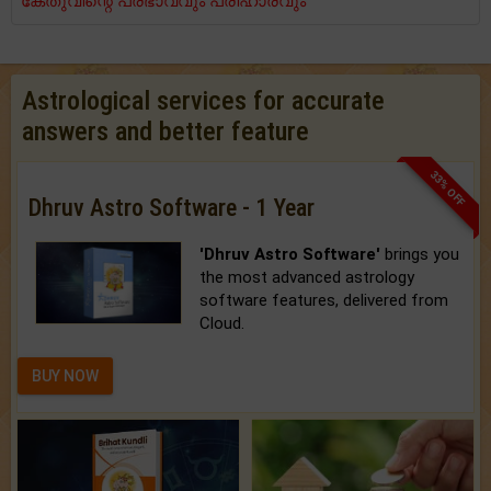
കേതുവിന്റെ പ്രഭാവവും പരിഹാരവും
Astrological services for accurate
answers and better feature
33% OFF
Dhruv Astro Software - 1 Year
'Dhruv Astro Software'
brings you
the most advanced astrology
software features, delivered from
Cloud.
BUY NOW