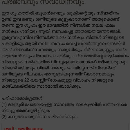
പ്രഭാവവും സ്വാധീനവും
ഈ ഗൃഹത്തിൽ ബുധൻറെയും, ശുക്രന്റെയും സ്വാതീനം
ഉണ്ട്, ഇവ രണ്ടും ശനിയുടെ കൂട്ടുകാരനാണ്. അതുകൊണ്ട്
തന്നെ ഈ ഗൃഹം ഈ ഭാവത്തിൽ നിങ്ങൾക്ക് നല്ല ഫലം
നൽകും. ശനിയും ആയി ബന്ധപ്പെട്ട അതായത് യന്ത്രങ്ങൾ,
ഇരുമ്പ് എന്നിവ നിങ്ങൾക്ക് ലാഭം നൽകും. നിങ്ങൾ നിങ്ങളുടെ
പങ്കാളിയും ആയി നല്ല ബന്ധം വെച്ച് പുലർത്തുന്നുണ്ടെങ്കിൽ
അത് നിങ്ങൾക്ക് സമ്പത്തും, സമൃദ്ധിയും, ദീർഘായുസ്സും, നല്ല
ആരോഗ്യവും പ്രധാനം ചെയ്യും. വ്യാഴത്തിന്റെ ആദ്യഭാവം
നിങ്ങളുടെ സർക്കാരിൽ നിന്നുള്ള നേട്ടങ്ങൾക്ക് വഴിയൊരുക്കും.
നിങ്ങൾ മദ്യവും, വ്യഭിചാരവും ചെയ്യുന്നത് നിങ്ങൾക്ക്
ശനിയുടെ നീചഫലം അനുഭവിക്കുന്നതിന് കാരണമാകും.
നിങ്ങളുടെ 22 വയസ്സിന് ശേഷമുള്ള വിവാഹം നിങ്ങളുടെ
കാഴ്‌ചശക്തിയെ സാരമായി ബാധിക്കും.
പരിഹാരമാർഗ്ഗങ്ങൾ
(1) മരുഭൂമി പോലെയുള്ള സ്ഥലത്തു ഓടകുഴലിൽ പഞ്ചസാര
നിറച്ചു അത് കുഴിച്ചിടുക.
(2) കറുത്ത പശുവിനെ പരിപാലിക്കുക.
ശനി - ആദ്യ ഭാവം