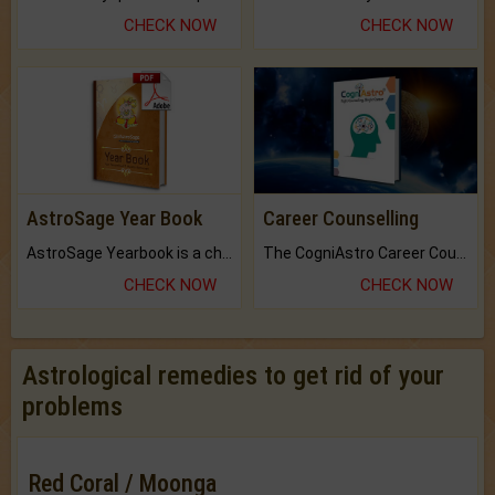
CHECK NOW
CHECK NOW
AstroSage Year Book
Career Counselling
AstroSage Yearbook is a channel to fulfill your dreams and destiny.
The CogniAstro Career Counselling Report is the most comprehensive report available on this topic.
CHECK NOW
CHECK NOW
Astrological remedies to get rid of your
problems
Red Coral / Moonga