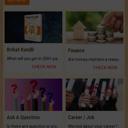
BUY NOW
Brihat Kundli
Finance
What will you get in 250+ pages Colored Brihat Kundli.
Are money matters a reason for the dark-circles under your eyes?
CHECK NOW
CHECK NOW
Ask A Question
Career / Job
Is there any question or problem lingering.
Worried about your career? don't know what is.