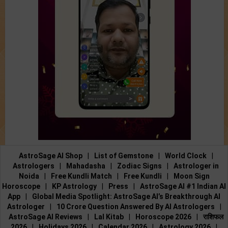
AstroSage AI Shop
|
List of Gemstone
|
World Clock
|
Astrologers
|
Mahadasha
|
Zodiac Signs
|
Astrologer in
Noida
|
Free Kundli Match
|
Free Kundli
|
Moon Sign
Horoscope
|
KP Astrology
|
Press
|
AstroSage AI #1 Indian AI
App
|
Global Media Spotlight: AstroSage AI’s Breakthrough AI
Astrologer
|
10 Crore Question Answered By AI Astrologers
|
AstroSage AI Reviews
|
Lal Kitab
|
Horoscope 2026
|
राशिफल
2026
|
Holidays 2026
|
Calendar 2026
|
Astrology 2026
|