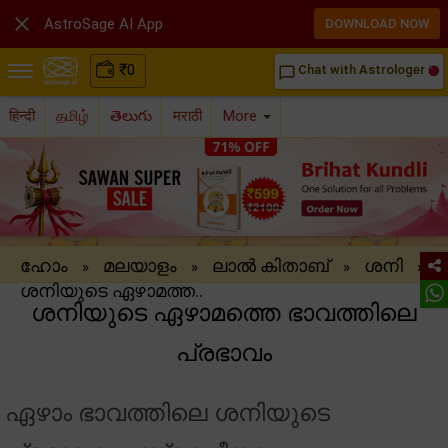

AstroSage AI App
DOWNLOAD NOW
₹
0
Chat with Astrologer
chat_bubble_outline
हिन्दी
தமிழ்
తెలుగు
मराठी
More
ഹോം
മലയാളം
ലാൽ കിതാബ്
ശനി
»
»
»
»
ശനിയുടെ ഏഴാമത്ത..
ശനിയുടെ ഏഴാമത്തെ ഭാവത്തിലെ
പ്രഭാവം
ഏഴാം ഭാവത്തിലെ ശനിയുടെ