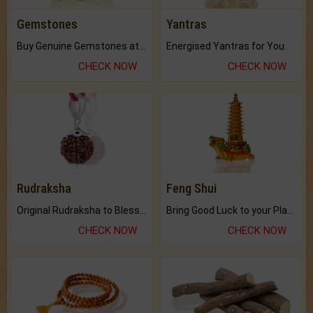
Gemstones
Yantras
Buy Genuine Gemstones at Best Prices.
Energised Yantras for You.
CHECK NOW
CHECK NOW
Rudraksha
Feng Shui
Original Rudraksha to Bless Your Way.
Bring Good Luck to your Place with Feng Shui.
CHECK NOW
CHECK NOW