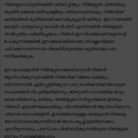
നിങ്ങളുടെ ബുദ്ധിശക്തി വർദ്ധിപ്പിക്കും. നിങ്ങളുടെ ചിന്തയിലും
യുക്തിപരമായ കഴിവുകളിലും വർദ്ധനവുണ്ടാകും. നിങ്ങൾക്ക്
കാര്യങ്ങൾ കൃത്യമായി കണക്കുകൂട്ടാൻ കഴിയും. ഈ സമയത്ത്
ലോട്ടറി, വാതുവെപ്പ്, ഓഹരി വിപണി എന്നിവയിൽ നിങ്ങളുടെ
താൽപ്പര്യം വർദ്ധിച്ചേക്കാം. നിങ്ങൾ ഈ ദിശയിലാണ് മുന്നോട്ട്
പോകുന്നതെങ്കിൽ, ഈ മേഖലയിലെ ഒരു വിദഗ്ദ്ധന്റെയോ
പരിചയസമ്പന്നനായ വ്യക്തിയുടെയോ കൂടിയാലോചന
സ്വീകരിക്കുക.
ഈ കാലയളവിൽ നിങ്ങളുടെ ജോലി മാറ്റാൻ നിങ്ങൾ
ആഗ്രഹിക്കുന്നുവെങ്കിൽ നിങ്ങൾക്ക് വിജയം ലഭിക്കും.
ബിസിനസിൽ ഏർപ്പെട്ടിരിക്കുന്ന ധനു രാശിക്കാർക്ക് അവരുടെ
സംരംഭങ്ങൾ വിപുലീകരിക്കാനും അതുവഴി സാമ്പത്തിക നേട്ടം
കൈവരിക്കാനും കഴിയും. ഞങ്ങളുടെ സർഗ്ഗാത്മകത ഉയരും,
നിങ്ങൾ എഴുത്ത് മേഖലയിലും പ്രവർത്തിക്കാൻ ആഗ്രഹിക്കുന്നു.
പ്രണയ ബന്ധങ്ങളിൽ, ഇടയ്ക്കിടെയുള്ള വഴക്കുകൾ നിങ്ങളെ
അസ്വസ്ഥരാക്കുന്നതിനാൽ അസംതൃപ്തി ഉയർന്നേക്കാം.
എന്നിരുന്നാലും, പരസ്പരം വിശ്വസിക്കുന്നതിലൂടെ നിങ്ങളുടെ
ബന്ധം സംരക്ഷിക്കപ്പെടും.