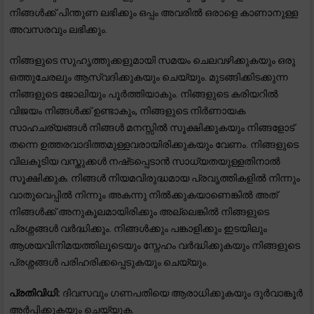
നിങ്ങൾക്ക് പിന്തുണ ലഭിക്കും ഒപ്പം അവരിൽ ഒരാളെ കാണാനുള്ള
അവസരവും ലഭിക്കും.
നിങ്ങളുടെ സുഹൃത്തുക്കളുമായി സമയം ചെലവഴിക്കുകയും ഒരു
ഒത്തുചേരലും ആസ്വദിക്കുകയും ചെയ്യും. മുടങ്ങിക്കിടക്കുന്ന
നിങ്ങളുടെ ജോലിയും പൂർത്തിയാകും. നിങ്ങളുടെ കരിയറിൽ
വിജയം നിങ്ങൾക്ക് ഉണ്ടാകും, നിങ്ങളുടെ നിർണായക
സാഹചര്യങ്ങൾ നിങ്ങൾ മനസ്സിൽ സൂക്ഷിക്കുകയും നിങ്ങളോട്
തന്നെ ഉത്തരവാദിത്തമുള്ളവരായിരിക്കുകയും വേണം. നിങ്ങളുടെ
വിലകൂടിയ വസ്തുക്കൾ നഷ്‌ടപ്പെടാൻ സാധ്യതയുള്ളതിനാൽ
സൂക്ഷിക്കുക. നിങ്ങൾ നിയമവിരുദ്ധമായ പ്രവൃത്തികളിൽ നിന്നും
വാതുവെപ്പിൽ നിന്നും അകന്നു നിൽക്കുകയാണെങ്കിൽ അത്
നിങ്ങൾക്ക് അനുകൂലമായിരിക്കും അല്ലെങ്കിൽ നിങ്ങളുടെ
പ്രശ്നങ്ങൾ വർദ്ധിക്കും. നിങ്ങൾക്കും പങ്കാളിക്കും ഇടയിലും
ആശയവിനിമയത്തിലൂടെയും സ്നേഹം വർദ്ധിക്കുകയും നിങ്ങളുടെ
പ്രശ്നങ്ങൾ പരിഹരിക്കപ്പെടുകയും ചെയ്യും.
പ്രതിവിധി:
ദിവസവും ഗണപതിയെ ആരാധിക്കുകയും ദുർവാങ്കൂർ
അർപ്പിക്കുകയും ചെയ്യുക.