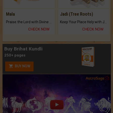
Mala
Jadi (Tree Roots)
Praise the Lord with Divine Energies of Mala.
Keep Your Place Holy with Jadi.
CHECK NOW
CHECK NOW
Buy Brihat Kundli
250+ pages
BUY NOW