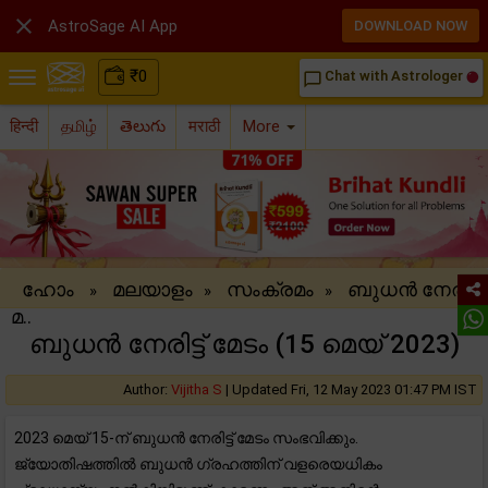

AstroSage AI App
DOWNLOAD NOW
₹
0
Chat with Astrologer
chat_bubble_outline
हिन्दी
தமிழ்
తెలుగు
मराठी
More
ഹോം
മലയാളം
സംക്രമം
ബുധൻ നേരിട്ട്
»
»
»
മ..
ബുധൻ നേരിട്ട് മേടം (15 മെയ് 2023)
Author:
Vijitha S
|
Updated Fri, 12 May 2023 01:47 PM IST
2023 മെയ് 15-ന് ബുധൻ നേരിട്ട് മേടം സംഭവിക്കും.
ജ്യോതിഷത്തിൽ ബുധൻ ഗ്രഹത്തിന് വളരെയധികം