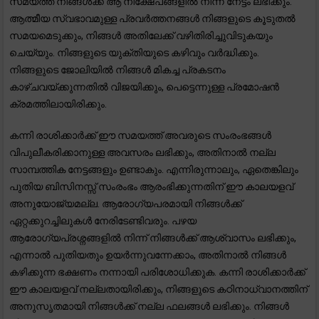
സമയത്ത് നിങ്ങൾക്ക് ആ നിക്ഷേപങ്ങളിൽ നിന്ന് നേട്ടം ലഭിക്കും.
ആത്മീയ സ്വഭാവമുള്ള പ്രവർത്തനങ്ങൾ നിങ്ങളുടെ കൂടുതൽ
സമയമെടുക്കും, നിങ്ങൾ അതിലേക്ക് വഴിതിരിച്ചുവിടുകയും
ചെയ്യും. നിങ്ങളുടെ യുക്തിയുടെ കഴിവും വർദ്ധിക്കും.
നിങ്ങളുടെ ജോലിയിൽ നിങ്ങൾ മികച്ച പ്രകടനം
കാഴ്ചവയ്ക്കുന്നതിൽ വിജയിക്കും, പെട്ടെന്നുള്ള പ്രമോഷൻ
ക്രമത്തിലായിരിക്കും.
കന്നി രാശിക്കാർക്ക് ഈ സമയത്ത് അവരുടെ സംരംഭങ്ങൾ
വിപുലീകരിക്കാനുള്ള അവസരം ലഭിക്കും, അതിനാൽ നല്ല
സാമ്പത്തിക നേട്ടങ്ങളും ഉണ്ടാകും. എന്നിരുന്നാലും, ഏതെങ്കിലും
പുതിയ ബിസിനസ്സ് സംരംഭം ആരംഭിക്കുന്നതിന് ഈ കാലയളവ്
അനുയോജ്യമല്ല. ആരോഗ്യപരമായി നിങ്ങൾക്ക്
ഏറ്റക്കുറച്ചിലുകൾ നേരിടേണ്ടിവരും. പഴയ
ആരോഗ്യപ്രശ്നങ്ങളിൽ നിന്ന് നിങ്ങൾക്ക് ആശ്വാസം ലഭിക്കും,
എന്നാൽ പുതിയതും ഉയർന്നുവന്നേക്കാം, അതിനാൽ നിങ്ങൾ
കഴിക്കുന്ന ഭക്ഷണം നന്നായി പരിശോധിക്കുക. കന്നി രാശിക്കാർക്ക്
ഈ കാലയളവ് നല്ലതായിരിക്കും, നിങ്ങളുടെ കഠിനാധ്വാനത്തിന്
അനുസൃതമായി നിങ്ങൾക്ക് നല്ല ഫലങ്ങൾ ലഭിക്കും. നിങ്ങൾ