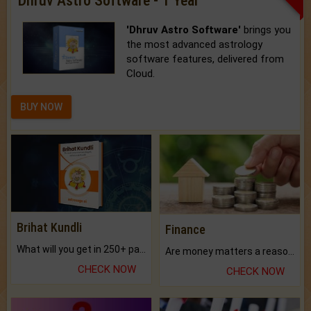
Dhruv Astro Software - 1 Year
'Dhruv Astro Software'
brings you
the most advanced astrology
software features, delivered from
Cloud.
BUY NOW
Brihat Kundli
Finance
What will you get in 250+ pages Colored Brihat Kundli.
Are money matters a reason for the dark-circles under your eyes?
CHECK NOW
CHECK NOW