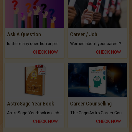
Ask A Question
Career / Job
Is there any question or problem lingering.
Worried about your career? don't know what is.
CHECK NOW
CHECK NOW
AstroSage Year Book
Career Counselling
AstroSage Yearbook is a channel to fulfill your dreams and destiny.
The CogniAstro Career Counselling Report is the most comprehensive report available on this topic.
CHECK NOW
CHECK NOW