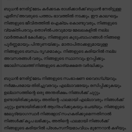
ബുധൻ നേരിട്ട് മേടം കർക്കടക രാശിക്കാർക്ക് ബുധൻ നേരിട്ടുള്ള
ഏരീസ് അവരുടെ പത്താം ഭാവത്തിൽ നടക്കും. ഈ കാലഘട്ടം
നിങ്ങളുടെ ജീവിതത്തിൽ ഐക്യം കൊണ്ടുവരും, നിങ്ങളുടെ
വ്യക്തിപരവും തൊഴിൽപരവുമായ മേഖലകളിൽ നല്ല
വാർത്തകൾ കേൾക്കും. നിങ്ങളുടെ കുടുംബാംഗങ്ങൾ നിങ്ങളെ
പൂർണ്ണമായും പിന്തുണയ്ക്കും. മാതാപിതാക്കളുമായുള്ള
നിങ്ങളുടെ ബന്ധം ദൃഢമാകും. നിങ്ങളുടെ കരിയറിൽ നല്ല
അവസരങ്ങൾ വരും, നിങ്ങളുടെ സ്ഥാനവും ഉറപ്പിക്കും.
ജോലിസ്ഥലത്ത് നിങ്ങളുടെ കാര്യക്ഷമത വർദ്ധിക്കും.
ബുധൻ നേരിട്ട് മേടം നിങ്ങളുടെ സംഭാഷണ വൈദഗ്ധ്യവും
നർമ്മപരമായ തിരിച്ചുവരവും എല്ലാവരേയും രസിപ്പിക്കുകയും
ഉല്ലാസത്തിന്റെ ഒരു അന്തരീക്ഷം നിങ്ങൾക്ക് ചുറ്റും
ഉണ്ടായിരിക്കുകയും അതിന്റെ ഫലമായി എല്ലാവരും നിങ്ങൾക്ക്
ചുറ്റും ഉണ്ടായിരിക്കാൻ ആഗ്രഹിക്കുകയും ചെയ്യും. നിങ്ങളുടെ
മേലുദ്യോഗസ്ഥർ നിങ്ങളോട് സഹകരിക്കുമെന്നതിനാൽ
നിങ്ങൾക്ക് കൃപ ലഭിക്കും, അതിന്റെ ഫലമായി നിങ്ങൾക്ക്
നിങ്ങളുടെ കരിയറിൽ പ്രശംസനീയമാംവിധം മുന്നേറാൻ കഴിയും.