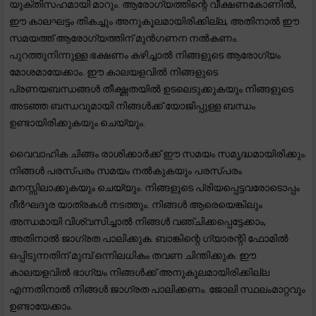
യുക്തിസഹമായി മാറും. ആരോഗ്യത്തിന്റെ വീക്ഷണകോണിൽ,
ഈ കാലഘട്ടം തികച്ചും അനുകൂലമായിരിക്കില്ല, അതിനാൽ ഈ
സമയത്ത് ആരോഗ്യത്തിന് മുൻഗണന നൽകണം.
പുറത്തുനിന്നുള്ള ഭക്ഷണം കഴിച്ചാൽ നിങ്ങളുടെ ആരോഗ്യം
മോശമായേക്കാം. ഈ കാലയളവിൽ നിങ്ങളുടെ
പ്രണയബന്ധങ്ങൾ തീക്ഷ്ണതയിൽ ഉടലെടുക്കുകയും നിങ്ങളുടെ
അടഞ്ഞ ബന്ധവുമായി നിങ്ങൾക്ക് യോജിപ്പുള്ള ബന്ധം
ഉണ്ടായിരിക്കുകയും ചെയ്യും.
വൈവാഹിക ചിങ്ങം രാശിക്കാർക്ക് ഈ സമയം സമൃദ്ധമായിരിക്കും.
നിങ്ങൾ പരസ്പരം സമയം നൽകുകയും പരസ്പരം
മനസ്സിലാക്കുകയും ചെയ്യും. നിങ്ങളുടെ പ്രിയപ്പെട്ടവരോടൊപ്പം
ദീർഘദൂര യാത്രകൾ നടത്തും. നിങ്ങൾ ആരെയെങ്കിലും
അന്ധമായി വിശ്വസിച്ചാൽ നിങ്ങൾ വഞ്ചിക്കപ്പെട്ടേക്കാം,
അതിനാൽ ജാഗ്രത പാലിക്കുക. ബാങ്കിന്റെ ഗ്യാരന്റി ഫോമിൽ
ഒപ്പിടുന്നതിന് മുമ്പ് ഒന്നിലധികം തവണ ചിന്തിക്കുക. ഈ
കാലയളവിൽ ഭാഗ്യം നിങ്ങൾക്ക് അനുകൂലമായിരിക്കില്ല
എന്നതിനാൽ നിങ്ങൾ ജാഗ്രത പാലിക്കണം. ജോലി സ്ഥലംമാറ്റവും
ഉണ്ടായേക്കാം.