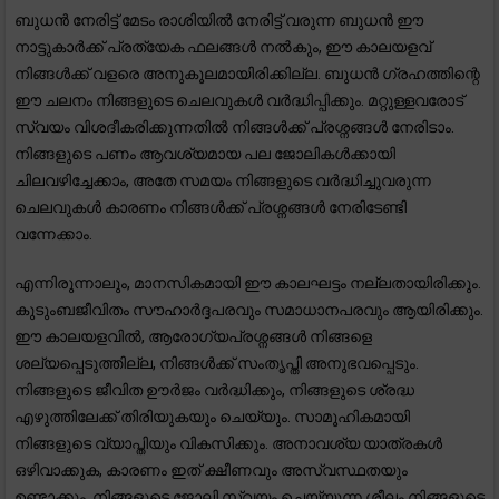
ബുധൻ നേരിട്ട് മേടം രാശിയിൽ നേരിട്ട് വരുന്ന ബുധൻ ഈ
നാട്ടുകാർക്ക് പ്രത്യേക ഫലങ്ങൾ നൽകും, ഈ കാലയളവ്
നിങ്ങൾക്ക് വളരെ അനുകൂലമായിരിക്കില്ല. ബുധൻ ഗ്രഹത്തിന്റെ
ഈ ചലനം നിങ്ങളുടെ ചെലവുകൾ വർദ്ധിപ്പിക്കും. മറ്റുള്ളവരോട്
സ്വയം വിശദീകരിക്കുന്നതിൽ നിങ്ങൾക്ക് പ്രശ്നങ്ങൾ നേരിടാം.
നിങ്ങളുടെ പണം ആവശ്യമായ പല ജോലികൾക്കായി
ചിലവഴിച്ചേക്കാം, അതേ സമയം നിങ്ങളുടെ വർദ്ധിച്ചുവരുന്ന
ചെലവുകൾ കാരണം നിങ്ങൾക്ക് പ്രശ്നങ്ങൾ നേരിടേണ്ടി
വന്നേക്കാം.
എന്നിരുന്നാലും, മാനസികമായി ഈ കാലഘട്ടം നല്ലതായിരിക്കും.
കുടുംബജീവിതം സൗഹാർദ്ദപരവും സമാധാനപരവും ആയിരിക്കും.
ഈ കാലയളവിൽ, ആരോഗ്യപ്രശ്നങ്ങൾ നിങ്ങളെ
ശല്യപ്പെടുത്തില്ല, നിങ്ങൾക്ക് സംതൃപ്തി അനുഭവപ്പെടും.
നിങ്ങളുടെ ജീവിത ഊർജം വർദ്ധിക്കും, നിങ്ങളുടെ ശ്രദ്ധ
എഴുത്തിലേക്ക് തിരിയുകയും ചെയ്യും. സാമൂഹികമായി
നിങ്ങളുടെ വ്യാപ്തിയും വികസിക്കും. അനാവശ്യ യാത്രകൾ
ഒഴിവാക്കുക, കാരണം ഇത് ക്ഷീണവും അസ്വസ്ഥതയും
ഉണ്ടാക്കും. നിങ്ങളുടെ ജോലി സ്വയം ചെയ്യുന്ന ശീലം നിങ്ങളുടെ