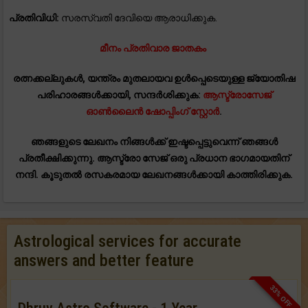
പ്രതിവിധി:
സരസ്വതി ദേവിയെ ആരാധിക്കുക.
മീനം പ്രതിവാര ജാതകം
രത്നക്കല്ലുകൾ, യന്ത്രം മുതലായവ ഉൾപ്പെടെയുള്ള ജ്യോതിഷ
പരിഹാരങ്ങൾക്കായി, സന്ദർശിക്കുക:
ആസ്ട്രോസേജ്
ഓൺലൈൻ ഷോപ്പിംഗ് സ്റ്റോർ
.
ഞങ്ങളുടെ ലേഖനം നിങ്ങൾക്ക് ഇഷ്ടപ്പെട്ടുവെന്ന് ഞങ്ങൾ
പ്രതീക്ഷിക്കുന്നു. ആസ്ട്രോ സേജ് ഒരു പ്രധാന ഭാഗമായതിന്
നന്ദി. കൂടുതൽ രസകരമായ ലേഖനങ്ങൾക്കായി കാത്തിരിക്കുക.
Astrological services for accurate
answers and better feature
33% OFF