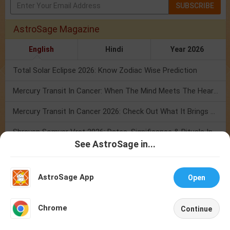
SUBSCRIBE
AstroSage Magazine
English
Hindi
Year 2026
Total Solar Eclipse 2026: Know Zodiac Wise Prediction
Mercury Transit In Cancer: When The Mind Meets The Heart!
Mercury Transit In Cancer 2026: Check Out What It Brings For You
Shravan Somvar Vrat 2026: Dates, Significance & Rituals In August
See AstroSage in...
Weekly Horoscope 3 To 9 August, 2026: List Of Fasts & Festivals
ജ്യോതിഷിയുമായി
ജ്യോതിഷിയുമായി
സംസാരിക്കുക
ചാറ്റ് ചെയ്യുക
Numerology Weekly Horoscope: 2 August To 8 August, 2026
AstroSage App
Open
Friendship Day 2026: What The Stars Say About Your Best Friend!
NEW
Chrome
Continue
Mars Transit In Gemini: Embrace The Period Full Of Energy & Intelligence
Home
Shop
Call
Chat
Account