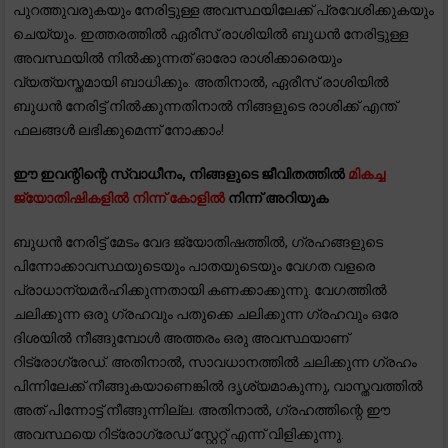
പുറത്തുവരുകയും നേരിട്ടുള്ള അവസ്ഥയിലേക്ക് പ്രവേശിക്കുകയും
ചെയ്യും. ഇത്തരത്തിൽ ഏരീസ് രാശിയിൽ ബുധൻ നേരിട്ടുള്ള
അവസ്ഥയിൽ നിൽക്കുന്നത് ഓരോ രാശിക്കാരെയും
വ്യത്യസ്തമായി ബാധിക്കും. അതിനാൽ, ഏരീസ് രാശിയിൽ
ബുധൻ നേരിട്ട് നിൽക്കുന്നതിനാൽ നിങ്ങളുടെ രാശിക്ക് എന്ത്
ഫലങ്ങൾ ലഭിക്കുമെന്ന് നോക്കാം!
ഈ ഇവന്റിന്റെ സ്വാധീനം, നിങ്ങളുടെ ജീവിതത്തിൽ
മികച്ച
ജ്യോതിഷികളിൽ നിന്ന് കോളിൽ
നിന്ന് അറിയുക
ബുധൻ നേരിട്ട് മേടം വേദ ജ്യോതിഷത്തിൽ, ഗ്രഹങ്ങളുടെ
പിന്നോക്കാവസ്ഥയുടെയും പാതയുടെയും വേഗത വളരെ
പ്രാധാന്യമർഹിക്കുന്നതായി കണക്കാക്കുന്നു. വേഗത്തിൽ
ചലിക്കുന്ന ഒരു ഗ്രഹവും പതുക്കെ ചലിക്കുന്ന ഗ്രഹവും ഒരേ
ദിശയിൽ നീങ്ങുമ്പോൾ അത്തരം ഒരു അവസ്ഥയാണ്
റിട്രോഗ്രേഡ്. അതിനാൽ, സാവധാനത്തിൽ ചലിക്കുന്ന ഗ്രഹം
പിന്നിലേക്ക് നീങ്ങുകയാണെങ്കിൽ ദൃശ്യമാകുന്നു, വാസ്തവത്തിൽ
അത് പിന്നോട്ട് നീങ്ങുന്നില്ല. അതിനാൽ, ഗ്രഹത്തിന്റെ ഈ
അവസ്ഥയെ റിട്രോഗ്രേഡ് സ്റ്റേറ്റ് എന്ന് വിളിക്കുന്നു.