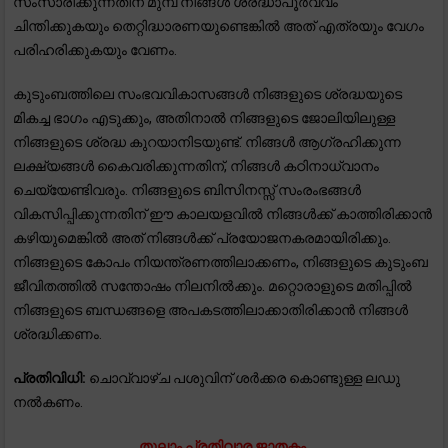
സംസാരിക്കുന്നതിന് മുമ്പ് നിങ്ങൾ ശ്രദ്ധാപൂർവ്വം
ചിന്തിക്കുകയും തെറ്റിദ്ധാരണയുണ്ടെങ്കിൽ അത് എത്രയും വേഗം
പരിഹരിക്കുകയും വേണം.
കുടുംബത്തിലെ സംഭവവികാസങ്ങൾ നിങ്ങളുടെ ശ്രദ്ധയുടെ
മികച്ച ഭാഗം എടുക്കും, അതിനാൽ നിങ്ങളുടെ ജോലിയിലുള്ള
നിങ്ങളുടെ ശ്രദ്ധ കുറയാനിടയുണ്ട്. നിങ്ങൾ ആഗ്രഹിക്കുന്ന
ലക്ഷ്യങ്ങൾ കൈവരിക്കുന്നതിന്, നിങ്ങൾ കഠിനാധ്വാനം
ചെയ്യേണ്ടിവരും. നിങ്ങളുടെ ബിസിനസ്സ് സംരംഭങ്ങൾ
വികസിപ്പിക്കുന്നതിന് ഈ കാലയളവിൽ നിങ്ങൾക്ക് കാത്തിരിക്കാൻ
കഴിയുമെങ്കിൽ അത് നിങ്ങൾക്ക് പ്രയോജനകരമായിരിക്കും.
നിങ്ങളുടെ കോപം നിയന്ത്രണത്തിലാക്കണം, നിങ്ങളുടെ കുടുംബ
ജീവിതത്തിൽ സന്തോഷം നിലനിൽക്കും. മറ്റൊരാളുടെ മതിപ്പിൽ
നിങ്ങളുടെ ബന്ധങ്ങളെ അപകടത്തിലാക്കാതിരിക്കാൻ നിങ്ങൾ
ശ്രദ്ധിക്കണം.
പ്രതിവിധി:
ചൊവ്വാഴ്ച പശുവിന് ശർക്കര കൊണ്ടുള്ള ലഡു
നൽകണം.
തുലാം പ്രതിവാര ജാതകം