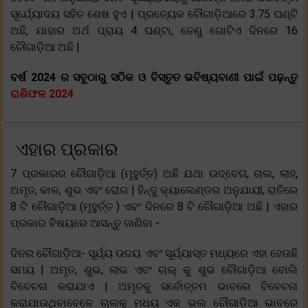
ସୂର୍ଯ୍ୟୋଦୟ ସହିତ ଶେଷ ହୁଏ | ପ୍ରତ୍ୟେକ ଚୌଗାଡ଼ିଆରେ 3.75 ଘଣ୍ଟି
ଅଛି, ଯାହାର ଅର୍ଥ ପ୍ରାୟ 4 ଘଣ୍ଟା, ତେଣୁ ଗୋଟିଏ ଦିନରେ 16
ଚୌଗାଡ଼ିଆ ଅଛି |
ବର୍ଷ 2024 ର ସବୁଠାରୁ ସଠିକ ଓ ବିସ୍ତୃତ ଭବିଷ୍ୟବାଣୀ ପାଇଁ ପଢ଼ନ୍ତୁ
ରାଶିଫଳ 2024
ଏହାର ପ୍ରକାର
7 ପ୍ରକାରର ଚୌଗାଡ଼ିଆ (ମୂହୁର୍ତ୍ତ) ଅଛି ଯଥା ଉଦ୍ବେଗ, ଚାଲ, ଲାହ,
ଅମୃତ, କାଳ, ଶୁଭ ଏବଂ ରୋଗ | ହିନ୍ଦୁ କ୍ୟାଲେଣ୍ଡର ଅନୁଯାୟୀ, ରାତିରେ
8 ଟି ଚୌଗାଡ଼ିଆ (ମୂହୁର୍ତ୍ତ ) ଏବଂ ଦିନରେ 8 ଟି ଚୌଗାଡ଼ିଆ ଅଛି | ଏହାର
ପ୍ରକାର ବିଷୟରେ ଆସନ୍ତୁ ଜାଣିବା -
ଦିନର ଚୌଗାଡ଼ିଆ- ସୂର୍ଯ୍ୟ ଉଦୟ ଏବଂ ସୂର୍ଯ୍ୟାସ୍ତ ମଧ୍ୟରେ ଏହା ହେଉଛି
ସମୟ | ଅମୃତ, ଶୁଭ, ଲାଭ ଏବଂ ଚାଲ୍ କୁ ଶୁଭ ଚୌଗାଡ଼ିଆ ବୋଲି
ବିବେଚନା କରାଯାଏ | ଅମୃତକୁ ସର୍ବୋତ୍ତମ ଭାବରେ ବିବେଚନା
କରାଯାଉଥିବାବେଳେ ଚାଲକୁ ମଧ୍ୟ ଏକ ଭଲ ଚୌଗାଡ଼ିଆ ଭାବରେ