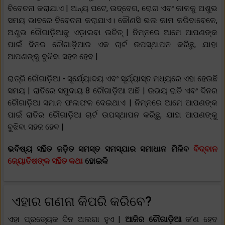
ବିବେଚନା କରାଯାଏ | ଅନ୍ୟ ପଟେ, ଉଦ୍ବେଗ, ରୋଗ ଏବଂ କାଳକୁ ଅଶୁଭ
ସମୟ ଭାବରେ ବିବେଚନା କରାଯାଏ। କୌଣସି ଭଲ କାମ କରିବାବେଳେ,
ଅଶୁଭ ଚୌଗାଡ଼ିଆକୁ ଏଡ଼ାଇବା ଉଚିତ୍ | ନିମ୍ନରେ ଆମେ ଆପଣଙ୍କ
ପାଇଁ ଦିନର ଚୌଗାଡ଼ିଆର ଏକ ଚାର୍ଟ ଉପସ୍ଥାପନ କରିଛୁ, ଯାହା
ଆପଣଙ୍କୁ ବୁଝିବା ସହଜ ହେବ |
ରାତ୍ରି ଚୌଗାଡ଼ିଆ - ସୂର୍ଯ୍ୟୋଦୟ ଏବଂ ସୂର୍ଯ୍ୟାସ୍ତ ମଧ୍ୟରେ ଏହା ହେଉଛି
ସମୟ | ରାତିରେ ସମୁଦାୟ 8 ଚୌଗାଡ଼ିଆ ଅଛି | ଉଭୟ ରାତି ଏବଂ ଦିନର
ଚୌଗାଡ଼ିଆ ସମାନ ଫଳାଫଳ ଦେଇଥାଏ | ନିମ୍ନରେ ଆମେ ଆପଣଙ୍କ
ପାଇଁ ରାତିର ଚୌଗାଡ଼ିଆ ଚାର୍ଟ ଉପସ୍ଥାପନ କରିଛୁ, ଯାହା ଆପଣଙ୍କୁ
ବୁଝିବା ସହଜ ହେବ |
ଭବିଷ୍ୟ ସହିତ ଜଡ଼ିତ ସମସ୍ତ ସମସ୍ଯାର ସମାଧାନ ମିଳିବ
ବିଦ୍ବାନ
ଜ୍ୟୋତିଷଙ୍କ ସହିତ କଥା
ହୋଇକି
ଏହାର ଗଣନା କିପରି କରିବେ?
ଏହା ପ୍ରତ୍ୟେକ ଦିନ ଅଲଗା ହୁଏ |
ଆଜିର
ଚୌଗାଡ଼ିଆ
କ’ଣ ହେବ