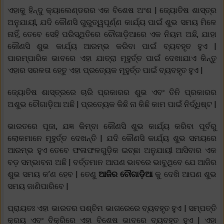
ଏହାକୁ ହିନ୍ଦୁ କ୍ୟାଲେଣ୍ଡରର ଏକ ବିଶେଷ ଅଂଶ | ଜ୍ୟୋତିଷ ଶାସ୍ତ୍ର
ଅନୁଯାୟୀ, ଯଦି କୌଣସି ଗୁରୁତ୍ୱପୂର୍ଣ୍ଣ କାର୍ଯ୍ୟ ପାଇଁ ଶୁଭ ସମୟ ମିଳେ
ନାହିଁ, ତେବେ ସେହି ପରିସ୍ଥିତିରେ ଚୌଗାଡ଼ିଆରେ ଏକ ନିୟମ ଅଛି, ଯାହା
କୌଣସି ଶୁଭ କାର୍ଯ୍ୟ ଆରମ୍ଭ କରିବା ପାଇଁ ବ୍ୟବହୃତ ହୁଏ |
ପାରମ୍ପାରିକ ଭାବରେ ଏହା ଯାତ୍ରା ମୂହୁର୍ତ୍ତ ପାଇଁ ଦେଖାଯାଏ କିନ୍ତୁ
ଏହାର ସରଳତା ହେତୁ ଏହା ପ୍ରତ୍ୟେକ ମୂହୁର୍ତ୍ତ ପାଇଁ ବ୍ୟବହୃତ ହୁଏ |
ଜ୍ୟୋତିଷ ଶାସ୍ତ୍ରରେ ଚାରି ପ୍ରକାରର ଶୁଭ ଏବଂ ତିନି ପ୍ରକାରର
ଅଶୁଭ ଚୌଗାଡ଼ିଆ ଅଛି | ପ୍ରତ୍ୟେକ କିଛି ନା କିଛି କାମ ପାଇଁ ନିର୍ଦ୍ଧିଷ୍ଟ |
ଭାରତରେ ପୂଜା, ଯଜ୍ଞ କିମ୍ବା କୌଣସି ଶୁଭ କାର୍ଯ୍ୟ କରିବା ପୂର୍ବରୁ
ଲୋକମାନେ ମୂହୁର୍ତ୍ତ ଦେଖନ୍ତି | ଯଦି କୌଣସି କାର୍ଯ୍ୟ ଶୁଭ ସମୟରେ
ଆରମ୍ଭ ହୁଏ ତେବେ ଫଳାଫଳଗୁଡ଼ିକ ଇଚ୍ଛା ଅନୁଯାୟୀ ଆସିବାର ଏକ
ବଡ଼ ସମ୍ଭାବନା ଅଛି | ବର୍ତ୍ତମାନ ଆପଣ ଭାବରେ ଭାବୁଥିବେ ଯେ ଆଜିର
ଶୁଭ ସମୟ କ’ଣ ହେବ | ତେଣୁ
ଆଜିର ଚୌଗାଡ଼ିଆ
କୁ ଦେଖି ଆପଣ ଶୁଭ
ସମୟ ଜାଣିପାରିବେ |
ପ୍ରାୟତଃ ଏହା ଭାରତର ପଶ୍ଚିମ ଭାଗରେରେ ବ୍ୟବହୃତ ହୁଏ | ସମ୍ପତ୍ତି
କ୍ରୟ ଏବଂ ବିକ୍ରିରେ ଏହା ବିଶେଷ ଭାବରେ ବ୍ୟବହୃତ ହୁଏ | ଏହା