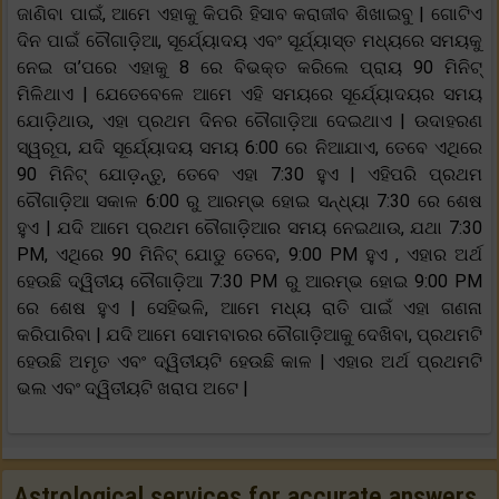
ଜାଣିବା ପାଇଁ, ଆମେ ଏହାକୁ କିପରି ହିସାବ କରାଜୀବ ଶିଖାଇବୁ | ଗୋଟିଏ
ଦିନ ପାଇଁ ଚୌଗାଡ଼ିଆ, ସୂର୍ଯ୍ୟୋଦୟ ଏବଂ ସୂର୍ଯ୍ୟାସ୍ତ ମଧ୍ୟରେ ସମୟକୁ
ନେଇ ତା’ପରେ ଏହାକୁ 8 ରେ ବିଭକ୍ତ କରିଲେ ପ୍ରାୟ 90 ମିନିଟ୍
ମିଳିଥାଏ | ଯେତେବେଳେ ଆମେ ଏହି ସମୟରେ ସୂର୍ଯ୍ୟୋଦୟର ସମୟ
ଯୋଡ଼ିଥାଉ, ଏହା ପ୍ରଥମ ଦିନର ଚୌଗାଡ଼ିଆ ଦେଇଥାଏ | ଉଦାହରଣ
ସ୍ୱରୂପ, ଯଦି ସୂର୍ଯ୍ୟୋଦୟ ସମୟ 6:00 ରେ ନିଆଯାଏ, ତେବେ ଏଥିରେ
90 ମିନିଟ୍ ଯୋଡ଼ନ୍ତୁ, ତେବେ ଏହା 7:30 ହୁଏ | ଏହିପରି ପ୍ରଥମ
ଚୌଗାଡ଼ିଆ ସକାଳ 6:00 ରୁ ଆରମ୍ଭ ହୋଇ ସନ୍ଧ୍ୟା 7:30 ରେ ଶେଷ
ହୁଏ | ଯଦି ଆମେ ପ୍ରଥମ ଚୌଗାଡ଼ିଆର ସମୟ ନେଇଥାଉ, ଯଥା 7:30
PM, ଏଥିରେ 90 ମିନିଟ୍ ଯୋଡୁ ତେବେ, 9:00 PM ହୁଏ , ଏହାର ଅର୍ଥ
ହେଉଛି ଦ୍ୱିତୀୟ ଚୌଗାଡ଼ିଆ 7:30 PM ରୁ ଆରମ୍ଭ ହୋଇ 9:00 PM
ରେ ଶେଷ ହୁଏ | ସେହିଭଳି, ଆମେ ମଧ୍ୟ ରାତି ପାଇଁ ଏହା ଗଣନା
କରିପାରିବା | ଯଦି ଆମେ ସୋମବାରର ଚୌଗାଡ଼ିଆକୁ ଦେଖିବା, ପ୍ରଥମଟି
ହେଉଛି ଅମୃତ ଏବଂ ଦ୍ୱିତୀୟଟି ହେଉଛି କାଳ | ଏହାର ଅର୍ଥ ପ୍ରଥମଟି
ଭଲ ଏବଂ ଦ୍ୱିତୀୟଟି ଖରାପ ଅଟେ |
Astrological services for accurate answers