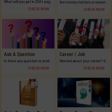
What will you get in 250+ pages Colored Brihat Kundli.
Are money matters a reason for the dark-circles under your eyes?
CHECK NOW
CHECK NOW
Ask A Question
Career / Job
Is there any question or problem lingering.
Worried about your career? don't know what is.
CHECK NOW
CHECK NOW