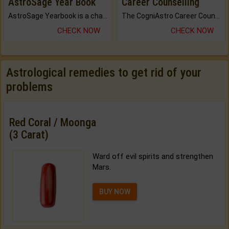
AstroSage Year Book
Career Counselling
AstroSage Yearbook is a channel to fulfill your dreams and destiny.
The CogniAstro Career Counselling Report is the most comprehensive report available on this topic.
CHECK NOW
CHECK NOW
Astrological remedies to get rid of your
problems
Red Coral / Moonga
(3 Carat)
Ward off evil spirits and strengthen
Mars.
BUY NOW