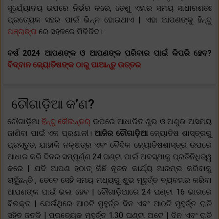
ସୂର୍ଯ୍ୟୋଦୟ ଉପରେ ନିର୍ଭର କରେ, ତେଣୁ ଏହାର ସମୟ ସାଧାରଣତଃ
ପ୍ରତ୍ୟେକ ସହର ପାଇଁ ଭିନ୍ନ ହୋଇଥାଏ | ଏହା ଆପଣଙ୍କୁ ହିନ୍ଦୁ
ପଞ୍ଚାଙ୍ଗ
ରେ ସହଜରେ ମିଳିଜିବ।
ବର୍ଷ 2024 ଆପଣଙ୍କ ଓ ଆପଣଙ୍କ ପରିବାର ପାଇଁ କିପରି ହେବ?
ବିଦ୍ବାନ ଜ୍ୟୋତିଷଙ୍କ ଠାରୁ ପାଆନ୍ତୁ ଉତ୍ତର
ଚୌଗାଡ଼ିଆ କ’ଣ?
ଚୌଗାଡ଼ିଆ
ହିନ୍ଦୁ କୈଲନ୍ଡର୍
ଉପରେ ଆଧାରିତ ଶୁଭ ଓ ଅଶୁଭ ଅସମୟ
ଜାଣିବା ପାଇଁ ଏକ ପ୍ରଣାଳୀ।
ଆଜିର ଚୌଗାଡ଼ିଆ
ଜ୍ୟୋତିଷ ଶାସ୍ତ୍ରରୁ
ପ୍ରସ୍ତୁତ, ଯାହାକି ନକ୍ଷତ୍ର ଏବଂ ବୈଦିକ ଜ୍ୟୋତିଷଶାସ୍ତ୍ର ଉପରେ
ଆଧାର କରି ଦିନର ସମ୍ପୂର୍ଣ୍ଣ 24 ଘଣ୍ଟା ପାଇଁ ଅବସ୍ଥାକୁ ପ୍ରତିନିଧିତ୍ୱ
କରେ | ଯଦି ଆପଣ ହଠାତ୍ କିଛି ନୂତନ କାର୍ଯ୍ୟ ଆରମ୍ଭ କରିବାକୁ
ଚାହୁଁଛନ୍ତି , ତେବେ ସେହି ସମୟ ମଧ୍ୟରୁ ଶୁଭ ମୂହୁର୍ତ୍ତ ବ୍ୟବହାର କରିବା
ଆପଣଙ୍କ ପାଇଁ ଭଲ ହେବ | ଚୌଗାଡ଼ିଆରେ 24 ଘଣ୍ଟା 16 ଭାଗରେ
ବିଭକ୍ତ | ଯେଉଁଥିରେ ଆଠଟି ମୁହୁର୍ତ୍ତ ଦିନ ଏବଂ ଆଠଟି ମୁହୁର୍ତ୍ତ ରାତି
ସହିତ ଜତଡ଼ି | ପ୍ରତ୍ୟେକ ମୂହୁର୍ତ୍ତ 1.30 ଘଣ୍ଟା ଅଟେ | ଦିନ ଏବଂ ରାତି