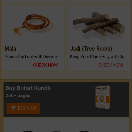
Mala
Jadi (Tree Roots)
Praise the Lord with Divine Energies of Mala.
Keep Your Place Holy with Jadi.
CHECK NOW
CHECK NOW
Buy Brihat Kundli
250+ pages
BUY NOW