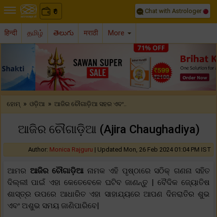
Chat with Astrologer
0
₹
हिन्दी
தமிழ்
తెలుగు
मराठी
More
Previous
Nex
»
»
ହୋମ୍
ଓଡ଼ିଆ
ଆଜିର ଚୌଗାଡ଼ିଆ ସହର ଏବଂ..
ଆଜିର ଚୌଗାଡ଼ିଆ (Ajira Chaughadiya)
Author:
Monica Rajguru
|
Updated Mon, 26 Feb 2024 01:04 PM IST
ଆମର
ଆଜିର ଚୌଗାଡ଼ିଆ
ନାମକ ଏହି ପୃଷ୍ଠାରେ ସଠିକ୍ ଗଣନା ସହିତ
ଦିଲ୍ଲୀ ପାଇଁ ଏହା କେତେବେଳେ ଘଟିବ ଜାଣନ୍ତୁ | ବୈଦିକ ଜ୍ୟୋତିଷ
ଶାସ୍ତ୍ର ଉପରେ ଆଧାରିତ ଏହା ସାହାଯ୍ୟରେ ଆପଣ ଦିନରାତିର ଶୁଭ
ଏବଂ ଅଶୁଭ ସମୟ ଜାଣିପାରିବେ|