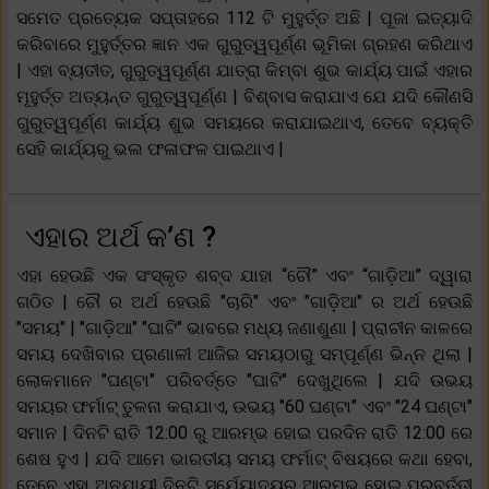
ସମେତ ପ୍ରତ୍ୟେକ ସପ୍ତାହରେ 112 ଟି ମୁହୁର୍ତ୍ତ ଅଛି | ପୂଜା ଇତ୍ୟାଦି
କରିବାରେ ମୁହୁର୍ତ୍ତର ଜ୍ଞାନ ଏକ ଗୁରୁତ୍ୱପୂର୍ଣ୍ଣ ଭୂମିକା ଗ୍ରହଣ କରିଥାଏ
| ଏହା ବ୍ୟତୀତ, ଗୁରୁତ୍ୱପୂର୍ଣ୍ଣ ଯାତ୍ରା କିମ୍ବା ଶୁଭ କାର୍ଯ୍ୟ ପାଇଁ ଏହାର
ମୂହୁର୍ତ୍ତ ଅତ୍ୟନ୍ତ ଗୁରୁତ୍ୱପୂର୍ଣ୍ଣ | ବିଶ୍ବାସ କରାଯାଏ ଯେ ଯଦି କୌଣସି
ଗୁରୁତ୍ୱପୂର୍ଣ୍ଣ କାର୍ଯ୍ୟ ଶୁଭ ସମୟରେ କରାଯାଇଥାଏ, ତେବେ ବ୍ୟକ୍ତି
ସେହି କାର୍ଯ୍ୟରୁ ଭଲ ଫଳାଫଳ ପାଇଥାଏ |
ଏହାର ଅର୍ଥ କ’ଣ ?
ଏହା ହେଉଛି ଏକ ସଂସ୍କୃତ ଶବ୍ଦ ଯାହା “ଚୌ” ଏବଂ “ଗାଡ଼ିଆ” ଦ୍ୱାରା
ଗଠିତ | ଚୌ ର ଅର୍ଥ ହେଉଛି "ଚାରି" ଏବଂ "ଗାଡ଼ିଆ" ର ଅର୍ଥ ହେଉଛି
"ସମୟ" | "ଗାଡ଼ିଆ" "ଘାଟି" ଭାବରେ ମଧ୍ୟ ଜଣାଶୁଣା | ପ୍ରାଚୀନ କାଳରେ
ସମୟ ଦେଖିବାର ପ୍ରଣାଳୀ ଆଜିର ସମୟଠାରୁ ସମ୍ପୂର୍ଣ୍ଣ ଭିନ୍ନ ଥିଲା |
ଲୋକମାନେ "ଘଣ୍ଟା" ପରିବର୍ତ୍ତେ "ଘାଟି" ଦେଖୁଥିଲେ | ଯଦି ଉଭୟ
ସମୟର ଫର୍ମାଟ୍ ତୁଳନା କରାଯାଏ, ଉଭୟ "60 ଘଣ୍ଟା" ଏବଂ "24 ଘଣ୍ଟା"
ସମାନ | ଦିନଟି ରାତି 12:00 ରୁ ଆରମ୍ଭ ହୋଇ ପରଦିନ ରାତି 12:00 ରେ
ଶେଷ ହୁଏ | ଯଦି ଆମେ ଭାରତୀୟ ସମୟ ଫର୍ମାଟ୍ ବିଷୟରେ କଥା ହେବା,
ତେବେ ଏହା ଅନୁଯାୟୀ ଦିନଟି ସୂର୍ଯ୍ୟୋଦୟରୁ ଆରମ୍ଭ ହୋଇ ପରବର୍ତ୍ତୀ