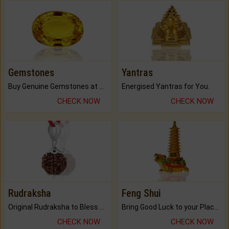
Gemstones
Yantras
Buy Genuine Gemstones at Best Prices.
Energised Yantras for You.
CHECK NOW
CHECK NOW
Rudraksha
Feng Shui
Original Rudraksha to Bless Your Way.
Bring Good Luck to your Place with Feng Shui.
CHECK NOW
CHECK NOW