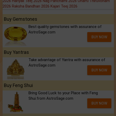
2026
Hariyali Teej 2026
Nag Panchami 2026
Onam/Thiruvonam
2026
Raksha Bandhan 2026
Kajari Teej 2026
Buy Gemstones
Best quality gemstones with assurance of
AstroSage.com
BUY NOW
Buy Yantras
Take advantage of Yantra with assurance of
AstroSage.com
BUY NOW
Buy Feng Shui
Bring Good Luck to your Place with Feng
Shui.from AstroSage.com
BUY NOW