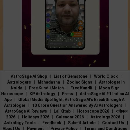
AstroSage AI Shop
|
List of Gemstone
|
World Clock
|
Astrologers
|
Mahadasha
|
Zodiac Signs
|
Astrologer in
Noida
|
Free Kundli Match
|
Free Kundli
|
Moon Sign
Horoscope
|
KP Astrology
|
Press
|
AstroSage AI #1 Indian AI
App
|
Global Media Spotlight: AstroSage AI’s Breakthrough AI
Astrologer
|
10 Crore Question Answered By AI Astrologers
|
AstroSage AI Reviews
|
Lal Kitab
|
Horoscope 2026
|
राशिफल
2026
|
Holidays 2026
|
Calendar 2026
|
Astrology 2026
|
Astrology Tools
|
Feedback
|
Submit Article
|
Contact Us
|
About Us
|
Payment
|
Privacy Policy
|
Terms and Conditions