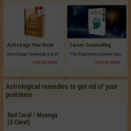
AstroSage Year Book
Career Counselling
AstroSage Yearbook is a channel to fulfill your dreams and destiny.
The CogniAstro Career Counselling Report is the most comprehensive report available on this topic.
CHECK NOW
CHECK NOW
Astrological remedies to get rid of your
problems
Red Coral / Moonga
(3 Carat)