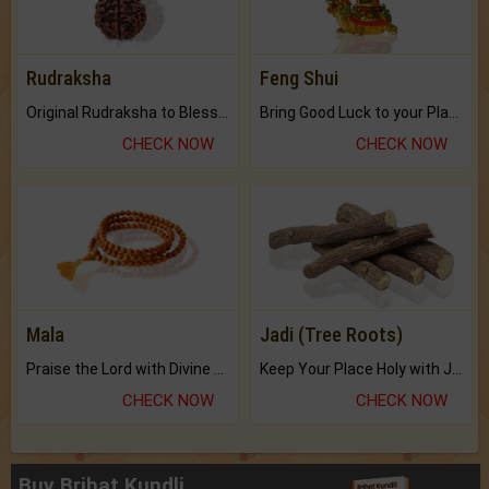
Rudraksha
Feng Shui
Original Rudraksha to Bless Your Way.
Bring Good Luck to your Place with Feng Shui.
CHECK NOW
CHECK NOW
Mala
Jadi (Tree Roots)
Praise the Lord with Divine Energies of Mala.
Keep Your Place Holy with Jadi.
CHECK NOW
CHECK NOW
Buy Brihat Kundli