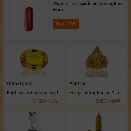
Ward off evil spirits and strengthen
Mars.
BUY NOW
Gemstones
Yantras
Buy Genuine Gemstones at Best Prices.
Energised Yantras for You.
CHECK NOW
CHECK NOW