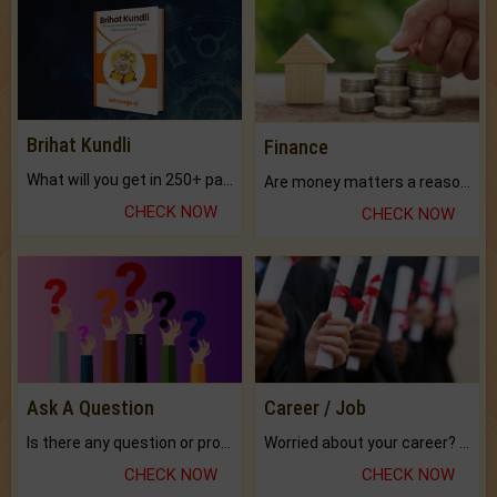
Brihat Kundli
Finance
What will you get in 250+ pages Colored Brihat Kundli.
Are money matters a reason for the dark-circles under your eyes?
CHECK NOW
CHECK NOW
Ask A Question
Career / Job
Is there any question or problem lingering.
Worried about your career? don't know what is.
CHECK NOW
CHECK NOW