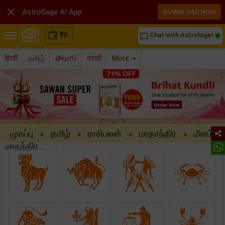

AstroSage AI App
DOWNLOAD NOW
₹
0
Chat with Astrologer
chat_bubble_outline
हिन्दी
தமிழ்
తెలుగు
मराठी
More
முகப்பு
தமிழ்
ராசிபலன்
மாதாந்திர
மீனம்
»
»
»
»
மாதந்திர ..