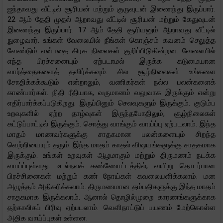
ஐந்தாவது வீட்டில் சூரியன் மற்றும் குருவுடன் இணைந்து இருப்பார்.
22 ஆம் தேதி முதல் ஆறாவது வீட்டில் சூரியன் மற்றும் கேதுவுடன்
இணைந்து இருப்பார். 17 ஆம் தேதி சூரியனும் ஆறாவது வீட்டில்
நுழைவார். உங்கள் வேலையில் நீங்கள் கொஞ்சம் கவனம் செலுத்த
வேண்டும் என்பதை கிரக நிலைகள் குறிப்பிடுகின்றன. வேலையில்
எந்த பிரச்சனையும் ஏற்படாமல் இருக்க கடுமையான
வார்த்தைகளைத் தவிர்க்கவும். சில சூழ்நிலைகள் உங்களை
சோதிக்கக்கூடும் என்றாலும், வணிகர்கள் நல்ல பலன்களைக்
காண்பார்கள். நிதி ரீதியாக, வருமானம் வலுவாக இருக்கும் என்று
எதிர்பார்க்கப்படுகிறது. இருப்பினும் செலவுகளும் இருக்கும். குடும்ப
உறவுகளில் ஏற்ற தாழ்வுகள் இருந்தபோதிலும், சூழ்நிலைகள்
கட்டுப்பாட்டில் இருக்கும். சொத்து வாங்கும் வாய்ப்பு ஏற்படலாம். இந்த
மாதம் மாணவர்களுக்கு சாதகமான பலன்களையும் சிறந்த
வெற்றியையும் தரும். இந்த மாதம் காதல் விஷயங்களுக்கு சாதகமாக
இருக்கும். உங்கள் உறவுகள் ஆழமாகும் மற்றும் திருமணம் நடக்க
வாய்ப்புள்ளது. உடல்நலக் கண்ணோட்டத்தில், வயிறு தொடர்பான
பிரச்சினைகள் மற்றும் கண் நோய்கள் கவலையளிக்கலாம். மன
அழுத்தம் அதிகரிக்கலாம். திருமணமான தம்பதிகளுக்கு இந்த மாதம்
சாதகமாக இருக்கலாம். ஆனால் தொழில்முறை காரணங்களுக்காக
தற்காலிகப் பிரிவு ஏற்படலாம். வெளிநாட்டுப் பயணம் மேற்கொள்ள
அதிக வாய்ப்புகள் உள்ளன.