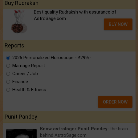
Buy Rudraksh
Best quality Rudraksh with assurance of
AstroSage.com
BUY NOW
Reports
2026 Personalized Horoscope - ₹299/-
Marriage Report
Career / Job
Finance
Health & Fitness
ORDER NOW
Punit Pandey
Know astrologer Punit Pandey:
the brain
behind AstroSage.com