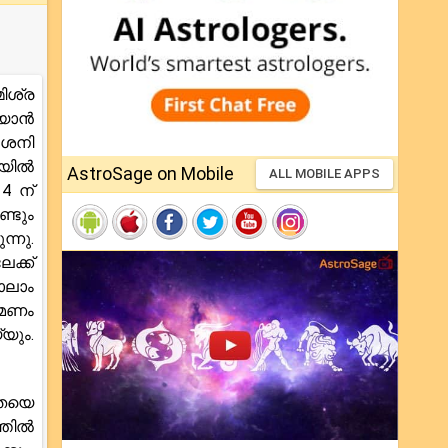
ിശ്ര
്യാൻ
 ശനി
ിയിൽ
AstroSage on Mobile
ALL MOBILE APPS
14 ന്
്ടും
്നു.
ക്ക്
ാലാം
രമണം
യും.
യതയെ
്തിൽ