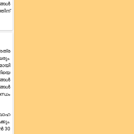
ങ്ങൾ
തിന്
അത്ര
രും.
മായി
തിയെ
ങ്ങൾ
ങ്ങൾ
ന്ധം
ിവാഹ
കും.
ൺ 30