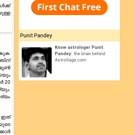
ക്ക്
ുള്ള
Punit Pandey
Know astrologer Punit
കുക.
Pandey:
the brain behind
AstroSage.com
തിന്
 ജൂൺ
െയും
ർ 20
യും.
ര്യം
 ഇത്
യുടെ
്കാർ