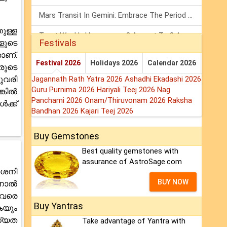
Mars Transit In Gemini: Embrace The Period Full Of Energy & Intelligence
ുള്ള
Tarot Weekly Horoscope: 2 August To 8 August, 2026
Festivals
ളുടെ
ാണ്.
Shanivar Vrat 2026: Saturn Will Serve Justice In Sawan Month!
Festival 2026
Holidays 2026
Calendar 2026
രുടെ
ുവരി
Jagannath Rath Yatra 2026
Ashadhi Ekadashi 2026
Guru Purnima 2026
Hariyali Teej 2026
Nag
്കിൽ
Panchami 2026
Onam/Thiruvonam 2026
Raksha
ക്ക്
Bandhan 2026
Kajari Teej 2026
Buy Gemstones
Best quality gemstones with
assurance of AstroSage.com
 ശനി
BUY NOW
ിനാൽ
 വരെ
Buy Yantras
കയും
ധ്യത
Take advantage of Yantra with