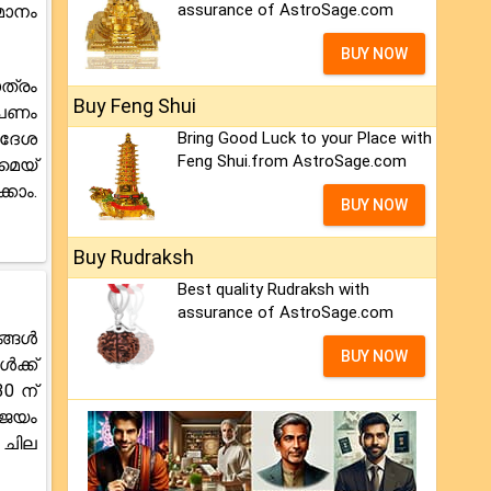
assurance of AstroSage.com
മാനം
BUY NOW
ത്രം
Buy Feng Shui
പണം
ിദേശ
Bring Good Luck to your Place with
Feng Shui.from AstroSage.com
മെയ്
കാം.
BUY NOW
Buy Rudraksh
Best quality Rudraksh with
assurance of AstroSage.com
ങ്ങൾ
BUY NOW
ക്ക്
0 ന്
ിജയം
 ചില