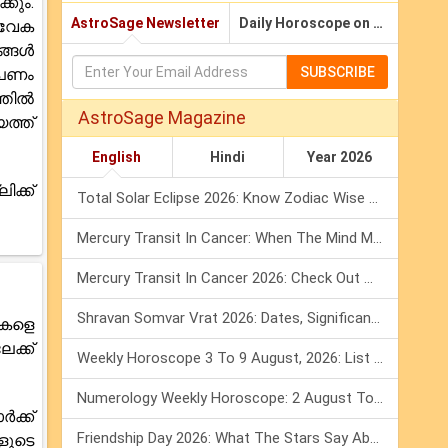
കും.
AstroSage Newsletter
Daily Horoscope on Email
ിവേക
ങ്ങൾ
SUBSCRIBE
 പണം
്തിൽ
AstroSage Magazine
ത്ത്
English
Hindi
Year 2026
ക്ക്
Total Solar Eclipse 2026: Know Zodiac Wise Prediction
Mercury Transit In Cancer: When The Mind Meets The Heart!
Mercury Transit In Cancer 2026: Check Out What It Brings For You
Shravan Somvar Vrat 2026: Dates, Significance & Rituals In August
ചകളെ
ക്ക്
Weekly Horoscope 3 To 9 August, 2026: List Of Fasts & Festivals
Numerology Weekly Horoscope: 2 August To 8 August, 2026
ക്ക്
Friendship Day 2026: What The Stars Say About Your Best Friend!
ളുടെ