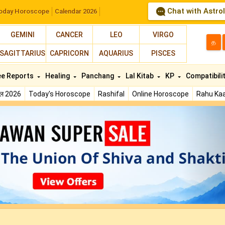
Chat with Astro
oday Horoscope
Calendar 2026
GEMINI
CANCER
LEO
VIRGO
த
SAGITTARIUS
CAPRICORN
AQUARIUS
PISCES
ee Reports
Healing
Panchang
Lal Kitab
KP
Compatibili
फल 2026
Today's Horoscope
Rashifal
Online Horoscope
Rahu Kaa
N