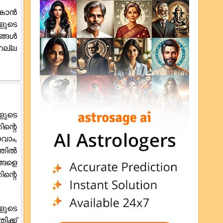
ോകാൻ
ളുടെ
ങ്ങൾ
നല്ല
ളുടെ
ന്റെ
വാം,
്തിൽ
്ങളെ
ന്റെ
ളുടെ
ക്ക്