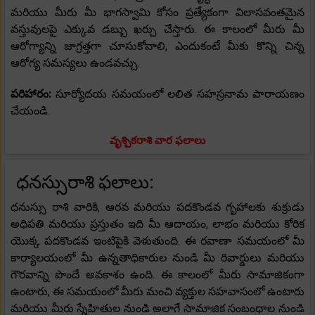
మరియు మీరు మీ భాగస్వామి కోసం ప్రత్యేకంగా విలాసవంతమైన
వస్తువులపై ఎక్కువ డబ్బు ఖర్చు చేస్తారు. ఈ కాలంలో మీరు మీ
ఆరోగ్యాన్ని జాగ్రత్తగా చూసుకోవాలి, ఎందుకంటే మీకు కొన్ని చిన్న
ఆరోగ్య సమస్యలు ఉండవచ్చు.
పరిహారం:
సూర్యోదయ సమయంలో లలిత సహస్రనామ పారాయణం
చేయండి.
వృశ్చికరాశి వార ఫలాలు
ధనస్సురాశి ఫలాలు:
ధనుస్సు రాశి వారికి, ఆరవ మరియు పదకొండవ గృహాలకు శుక్రుడు
అధిపతి మరియు ప్రస్తుతం ఇది మీ ఆదాయం, లాభం మరియు కోరిక
యొక్క పదకొండవ ఇంటిపైకి వెళుతుంది. ఈ రవాణా సమయంలో మీ
కార్యాలయంలో మీ ఉన్నతాధికారుల నుండి మీ రివార్డులు మరియు
గౌరవాన్ని పొందే అవకాశం ఉంది. ఈ కాలంలో మీరు సామాజికంగా
ఉంటారు, ఈ సమయంలో మీరు మంచి వ్యక్తుల సహవాసంలో ఉంటారు
మరియు మీరు స్నేహితుల నుండి అలాగే సామాజిక సంబంధాల నుండి