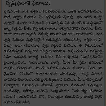
వృషభరాశి ఫలాలు:
వృషభ రాశి వారికి, శుక్రుడు 1వ మరియు 6వ ఇంటికి అధిపతి మరియు
పోటీ, వ్యాధి మరియు మీ శత్రువులకు శత్రువు. ఇది ఆరవ ఇంట్లో
మాత్రమే రవాణా అవుతుంది. ఈ మార్పిడి సమయంలో, 6 వ స్థానంలో
ఉన్న శుక్రుడు మీకు కొత్త అవకాశాలను తెచ్చిపెడతాడు మరియు మీరు
చాలా కాలంగా కష్టపడి చేస్తున్న దానిలో విజయం పొందుతారు.. కెరీర్
వృద్ధి మరియు వృత్తిపరమైన అభివృద్ధిని ఆశించవచ్చు. ఆర్థికంగా, మీ
డబ్బు ఆదా చేయడంపై దృష్టి పెట్టండి మరియు ఈ సమయంలో
అనవసరమైన ఖర్చులకు బలమైన అవకాశం ఉన్నందున మీ ఖర్చులపై
నిఘా ఉంచండి కాబట్టి అవసరం లేని ఖర్చులను నివారించడానికి
ప్రయత్నించండి. సంబంధాలను చూస్తే, మీరు మీ ప్రేమ జీవితంలో
మిశ్రమ ఫలితాలను పొందే అవకాశం ఉంది మరియు మీరు మీ
వైవాహిక జీవితంలో అవాంతరాలను చూడవచ్చు కాబట్టి ఎలాంటి
వాదనను నివారించడానికి ప్రయత్నించండి మరియు మీ భాగస్వామితో
మర్యాదగా మాట్లాడండి లేకపోతే వైవాహిక జీవితంలో సమస్యలు
ఉండవచ్చు. ఆరోగ్యం గురించి మాట్లాడుతూ, మీకు కళ్లు మరియు
కడుపుకి సంబంధించిన కొన్ని సమస్యలు ఉండవచ్చు, కాబట్టి సరైన
ఆహారం తీసుకోండి.