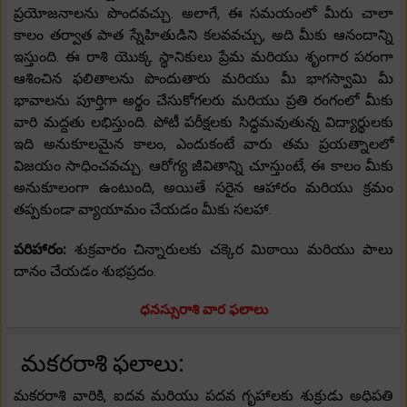
ప్రయోజనాలను పొందవచ్చు. అలాగే, ఈ సమయంలో మీరు చాలా
కాలం తర్వాత పాత స్నేహితుడిని కలవవచ్చు, అది మీకు ఆనందాన్ని
ఇస్తుంది. ఈ రాశి యొక్క స్థానికులు ప్రేమ మరియు శృంగార పరంగా
ఆశించిన ఫలితాలను పొందుతారు మరియు మీ భాగస్వామి మీ
భావాలను పూర్తిగా అర్థం చేసుకోగలరు మరియు ప్రతి రంగంలో మీకు
వారి మద్దతు లభిస్తుంది. పోటీ పరీక్షలకు సిద్ధమవుతున్న విద్యార్థులకు
ఇది అనుకూలమైన కాలం, ఎందుకంటే వారు తమ ప్రయత్నాలలో
విజయం సాధించవచ్చు. ఆరోగ్య జీవితాన్ని చూస్తుంటే, ఈ కాలం మీకు
అనుకూలంగా ఉంటుంది, అయితే సరైన ఆహారం మరియు క్రమం
తప్పకుండా వ్యాయామం చేయడం మీకు సలహా.
పరిహారం:
శుక్రవారం చిన్నారులకు చక్కెర మిఠాయి మరియు పాలు
దానం చేయడం శుభప్రదం.
ధనస్సురాశి వార ఫలాలు
మకరరాశి ఫలాలు:
మకరరాశి వారికి, ఐదవ మరియు పదవ గృహాలకు శుక్రుడు అధిపతి