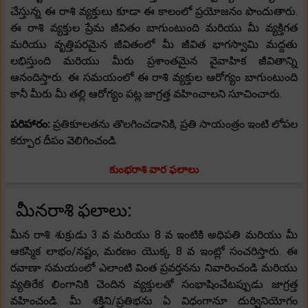
చేస్తున్న ఈ రాశి వ్యక్తులు కూడా ఈ కాలంలో ప్రయోజనం పొందుతారు.
ఈ రాశి వ్యక్తుల ప్రేమ జీవితం బాగుంటుంది మరియు మీ వ్యక్తిగత
మరియు వృత్తిపరమైన జీవితంలో మీ జీవిత భాగస్వామి మద్దతు
లభిస్తుంది మరియు మీరు ప్రశాంతమైన వైవాహిక జీవితాన్ని
ఆనందిస్తారు. ఈ సమయంలో ఈ రాశి వ్యక్తుల ఆరోగ్యం బాగుంటుంది
కానీ మీరు మీ తల్లి ఆరోగ్యం పట్ల జాగ్రత్త వహించాలని సూచించారు.
పరిహారం:
ప్రతికూలతను తొలగించడానికి, ప్రతి సాయంత్రం ఇంటి లోపల
కర్పూర దీపం వెలిగించండి.
కుంభరాశి వార ఫలాలు
మీనరాశి ఫలాలు:
మీన రాశి శుక్రుడు 3 వ మరియు 8 వ ఇంటికి అధిపతి మరియు మీ
ఆకస్మిక లాభం/నష్టం, మరణం యొక్క 8 వ ఇంట్లో సంచరిస్తారు. ఈ
రవాణా సమయంలో ఎలాంటి వింత ప్రవర్తనను నివారించండి మరియు
వ్యతిరేక లింగానికి చెందిన వ్యక్తులతో సంభాషించేటప్పుడు జాగ్రత్త
వహించండి. మీ శక్తిని/ప్రతిభను ఏ విధంగానూ దుర్వినియోగం