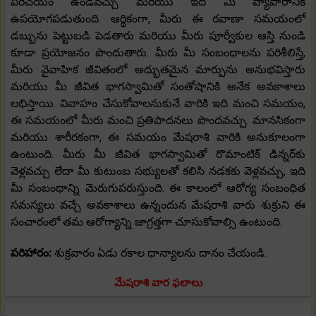
పరిచయం ఉండవచ్చు మరియు ఇది మీ వ్యాపారానికి
ఉపయోగపడుతుంది. ఆర్థికంగా, మీరు ఈ రవాణా సమయంలో
డబ్బును పెట్టుబడి పెడతారు మరియు మీరు పూర్వీకుల ఆస్తి నుండి
కూడా ప్రయోజనం పొందుతారు. మీరు మీ సంబంధాలను పరిశీలిస్తే,
మీరు వైవాహిక జీవితంలో అద్భుతమైన మార్పును అనుభవిస్తారు
మరియు మీ జీవిత భాగస్వామితో సంతోషానికి అనేక అవకాశాలు
లభిస్తాయి. వివాహం చేసుకోవాలనుకునే వారికి ఇది మంచి సమయం,
ఈ సమయంలో మీరు మంచి ప్రతిపాదనలు పొందవచ్చు. మానసికంగా
మరియు శారీరకంగా, ఈ సమయం మేషరాశి వారికి అనుకూలంగా
ఉంటుంది. మీరు మీ జీవిత భాగస్వామితో రొమాంటిక్ డిన్నర్‌కు
వెళ్లవచ్చు లేదా మీ కుటుంబ సభ్యులతో కలిసి నడకకు వెళ్లవచ్చు, ఇది
మీ సంబంధాన్ని మెరుగుపరుస్తుంది. ఈ కాలంలో ఆరోగ్య సంబంధిత
సమస్యలు వచ్చే అవకాశాలు ఉన్నందున మేషరాశి వారు శుక్రుని ఈ
సంచారంలో తమ ఆరోగ్యాన్ని జాగ్రత్తగా చూసుకోవాల్సి ఉంటుంది.
పరిహారం:
శుక్రవారం ఏడు రకాల ధాన్యాలను దానం చేయండి.
మేషరాశి వార ఫలాలు