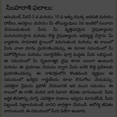
సింహరాశి ఫలాలు:
ఆసెండెంట్, వీనస్ 3 వ మరియు 10 వ ఇళ్ళు యొక్క అధిపతి మరియు
హాబీలు, ఆసక్తులు మరియు మీ తోబుట్టువులు 3వ ఇంటిలో సంచారం
చేయబడుతుంది. మీరు మీ వృత్తిపరమైన నైపుణ్యాలను
మెరుగుపరుస్తారు మరియు కొత్త నైపుణ్యాలను అభివృద్ధి చేస్తారు. మీ
వ్యాపారం సామాజిక స్థాయిలో పెరుగుతుంది మరియు ఈ కాలంలో
మీరు చాలా దూరం ప్రయాణించవచ్చు. ఈ రవాణా సమయంలో మీ
సహోద్యోగులు మరియు సబార్డినేట్‌ల పూర్తి మద్దతు మీకు లభిస్తుంది.
ఈ సమయంలో మీ సృజనాత్మక వైపు కూడా బలంగా ఉంటుంది
మరియు ఈ ప్రయాణం చేయడం ద్వారా మీరు అనేక కొత్త ప్రదేశాలకు
ప్రయాణించవచ్చు. ఈ రాశిచక్రంలోని కొంతమంది వ్యక్తులు ఈ
సమయంలో ఖరీదైన గాడ్జెట్‌లను కూడా కొనుగోలు చేయవచ్చు.
ఎవరికైనా ప్రేమను ప్రపోజ్ చేయడానికి ఇది మంచి సమయం. ఈ
కాలంలో ఈ రాశికి చెందిన వారి వివాహ జీవితం బాగుంటుంది. మీరు
ఆర్థిక జీవితాన్ని చూస్తే, ఎవరికైనా రుణాలు ఇవ్వడం మానుకోండి, మీరు
పెట్టుబడి పెట్టాలనుకుంటే, దానిని జాగ్రత్తగా చేయండి. ఆరోగ్య జీవితం
బాగుంటుంది, ఈ సమయంలో మీరు ఫిట్‌గా ఉంటారు.