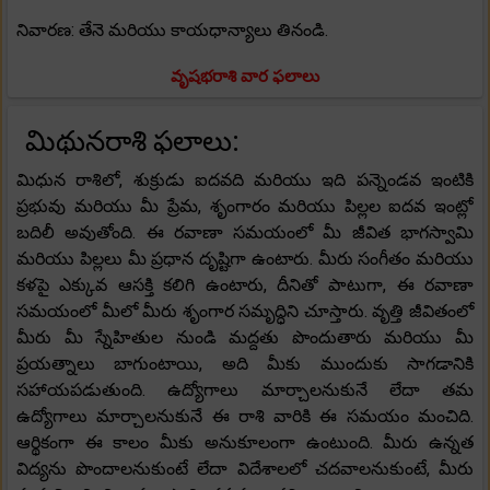
నివారణ: తేనె మరియు కాయధాన్యాలు తినండి.
వృషభరాశి వార ఫలాలు
మిథునరాశి ఫలాలు:
మిధున రాశిలో, శుక్రుడు ఐదవది మరియు ఇది పన్నెండవ ఇంటికి
ప్రభువు మరియు మీ ప్రేమ, శృంగారం మరియు పిల్లల ఐదవ ఇంట్లో
బదిలీ అవుతోంది. ఈ రవాణా సమయంలో మీ జీవిత భాగస్వామి
మరియు పిల్లలు మీ ప్రధాన దృష్టిగా ఉంటారు. మీరు సంగీతం మరియు
కళపై ఎక్కువ ఆసక్తి కలిగి ఉంటారు, దీనితో పాటుగా, ఈ రవాణా
సమయంలో మీలో మీరు శృంగార సమృద్ధిని చూస్తారు. వృత్తి జీవితంలో
మీరు మీ స్నేహితుల నుండి మద్దతు పొందుతారు మరియు మీ
ప్రయత్నాలు బాగుంటాయి, అది మీకు ముందుకు సాగడానికి
సహాయపడుతుంది. ఉద్యోగాలు మార్చాలనుకునే లేదా తమ
ఉద్యోగాలు మార్చాలనుకునే ఈ రాశి వారికి ఈ సమయం మంచిది.
ఆర్థికంగా ఈ కాలం మీకు అనుకూలంగా ఉంటుంది. మీరు ఉన్నత
విద్యను పొందాలనుకుంటే లేదా విదేశాలలో చదవాలనుకుంటే, మీరు