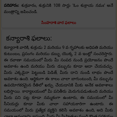
పరిహారం:
శుక్రవారం, శుక్రునికి 108 సార్లు 'ఓం శుక్రాయ నమః' అనే
మంత్రాన్ని జపించండి.
సింహరాశి వార ఫలాలు
కన్యారాశి ఫలాలు:
కన్యారాశి వారికి, శుక్రుడు 2 మరియు 9 వ గృహాలకు అధిపతి మరియు
కుటుంబం, ప్రసంగం మరియు డబ్బు యొక్క 2 వ ఇంట్లో సంచరిస్తారు.
ఈ రవాణా సమయంలో మీరు మీ సంపద నుండి ప్రయోజనం పొందే
అవకాశం ఉంది మరియు మీరు డబ్బును కూడా ఆదా చేయవచ్చు.
మీరు ఎక్కడైనా పెట్టుబడి పెడితే, మీరు దాని నుండి లాభం పొందే
అవకాశం ఉంది. ఆర్థికంగా ఈ కాలం చాలా బాగుంటుంది, మీ డబ్బును
ఉపయోగకరమైన రీతిలో ఖర్చు చేయడానికి మీకు అనేక అవకాశాలు
లభిస్తాయి. కార్యాలయంలో మీ పనితీరు మెరుగుపడుతుంది మరియు
మీరు పని పట్ల కూడా నమ్మకంగా ఉంటారు, ఈ సమయంలో మీ
సీనియర్లు కూడా మీకు చాలా సహాయకారిగా ఉంటారు. ఈ
సమయంలో మీరు ప్రత్యేక వ్యక్తిని కలిసే అవకాశం ఉంది, అది మీకు
చాలా ఆనందాన్ని ఇస్తుంది. మీరు మీ స్నేహితుల నుండి కొంత సహాయం