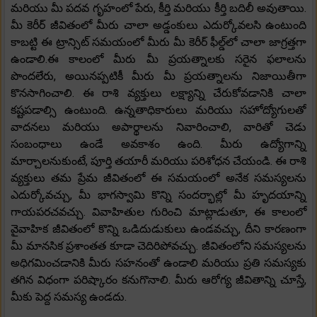
మరియు మీ పదవ గృహంలో పేరు, కీర్తి మరియు కీర్తి బదిలీ అవుతాయి.
మీ కెరీర్ జీవితంలో మీరు చాలా అడ్డంకులు ఎదుర్కోవలసి ఉంటుంది
కాబట్టి ఈ ట్రాన్సిట్ సమయంలో మీరు మీ కెరీర్ ఫీల్డ్‌లో చాలా జాగ్రత్తగా
ఉండాలి.ఈ కాలంలో మీరు మీ ప్రయత్నాలకు సరైన ఫలాలను
పొందలేరు, అయినప్పటికీ మీరు మీ ప్రయత్నాలను నిజాయితీగా
కొనసాగించాలి. ఈ రాశి వ్యక్తులు లక్ష్యాన్ని చేరుకోవడానికి చాలా
కష్టపడాల్సి ఉంటుంది. ఉన్నతాధికారులు మరియు సహోద్యోగులతో
వాదనలు మరియు అపార్థాలను నివారించాలి, వారితో చెడు
సంబంధాలు ఉండే అవకాశం ఉంది. మీరు ఉద్యోగాన్ని
మార్చాలనుకుంటే, పూర్తి తయారీ మరియు పరిశోధన చేయండి. ఈ రాశి
వ్యక్తులు తమ ప్రేమ జీవితంలో ఈ సమయంలో అనేక సమస్యలను
ఎదుర్కోవచ్చు, మీ భాగస్వామి కొన్ని సందర్భాల్లో మీ హృదయాన్ని
గాయపరచవచ్చు. వివాహితుల గురించి మాట్లాడుతూ, ఈ కాలంలో
వైవాహిక జీవితంలో కొన్ని ఒడిదుడుకులు ఉండవచ్చు, దీని కారణంగా
మీ మానసిక ప్రశాంతత కూడా చెదిరిపోవచ్చు. జీవితంలోని సమస్యలను
అధిగమించడానికి మీరు సహనంతో ఉండాలి మరియు ప్రతి సమస్యకు
తగిన విధంగా పరిష్కారం కనుగొనాలి. మీరు ఆరోగ్య జీవితాన్ని చూస్తే,
మీకు పెద్ద సమస్య ఉండదు.