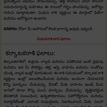
ప్రయత్నించి విజయం సాధించవచ్చు. తల్లి కావాలని చాలా కాలంగా
ఎదురుచూస్తున్న మహిళలు ఈ కాలంలో గర్భం పొందవచ్చు. ఆరోగ్యం
గురించి మాట్లాడుతూ, మిధున రాశి వ్యక్తులు ఈ మార్గంలో ఫిట్‌గా
మరియు ఆరోగ్యంగా ఉంటారు.
పరిహారం:
రోజూ మీ ఆహారంలో కొంత భాగాన్ని ఆవుకు ఇవ్వండి.
మిథునరాశి వార ఫలాలు
కర్కాటకరాశి ఫలాలు:
కర్కాటకరాశిలో, శుక్రుడు నాల్గవ మరియు పదకొండవ ఇంటి ప్రభువు
మరియు ఇది మీ సౌకర్యం, తల్లి, ఆస్తి, వాహనం మరియు సంతోషం
యొక్క నాల్గవ ఇంట్లో మారుతుంది. ఈ రాశి సమయంలో, కర్కాటక రాశి
వ్యక్తులు ఇంట్లో అలంకరించేందుకు మరియు అందంగా చేయడానికి
కొన్ని మార్పులు చేయవచ్చు. దీనితో, మీకు వాహనం ఉంటే, మీరు
దానిలో కూడా కొన్ని మంచి మార్పులు చేయవచ్చు. వృత్తిపరమైన
జీవితానికి సంబంధించి, ఉన్నతాధికారులు, సహోద్యోగులు మరియు
సబార్డినేట్‌లతో ఎలాంటి సంఘర్షణను నివారించాలని మీకు సలహా