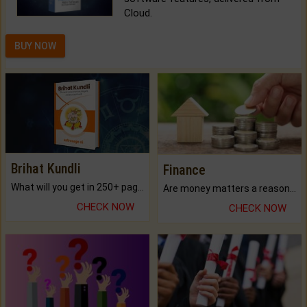
Cloud.
BUY NOW
Brihat Kundli
Finance
What will you get in 250+ pages Colored Brihat Kundli.
Are money matters a reason for the dark-circles under your eyes?
CHECK NOW
CHECK NOW