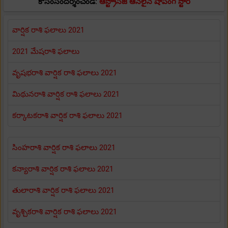
కోసంసందర్శించండి:
ఆస్ట్రోసేజ్ ఆన్‌లైన్ షాపింగ్ స్టోర్
వార్షిక రాశి ఫలాలు 2021
2021 మేషరాశి ఫలాలు
వృషభరాశి వార్షిక రాశి ఫలాలు 2021
మిథునరాశి వార్షిక రాశి ఫలాలు 2021
కర్కాటకరాశి వార్షిక రాశి ఫలాలు 2021
సింహరాశి వార్షిక రాశి ఫలాలు 2021
కన్యారాశి వార్షిక రాశి ఫలాలు 2021
తులారాశి వార్షిక రాశి ఫలాలు 2021
వృశ్చికరాశి వార్షిక రాశి ఫలాలు 2021