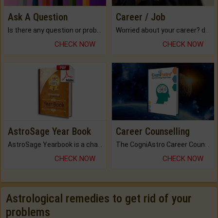
Ask A Question
Career / Job
Is there any question or problem lingering.
Worried about your career? don't know what is.
CHECK NOW
CHECK NOW
AstroSage Year Book
Career Counselling
AstroSage Yearbook is a channel to fulfill your dreams and destiny.
The CogniAstro Career Counselling Report is the most comprehensive report available on this topic.
CHECK NOW
CHECK NOW
Astrological remedies to get rid of your
problems