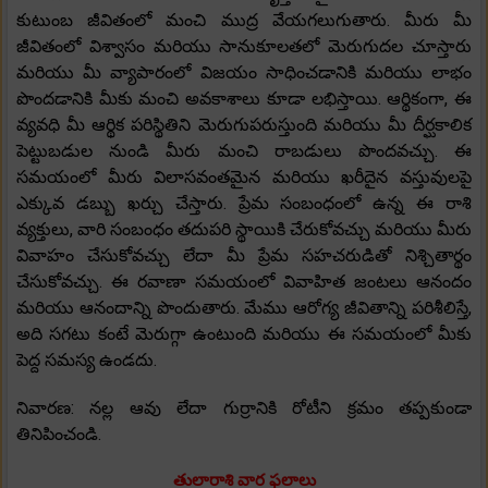
కుటుంబ జీవితంలో మంచి ముద్ర వేయగలుగుతారు. మీరు మీ
జీవితంలో విశ్వాసం మరియు సానుకూలతలో మెరుగుదల చూస్తారు
మరియు మీ వ్యాపారంలో విజయం సాధించడానికి మరియు లాభం
పొందడానికి మీకు మంచి అవకాశాలు కూడా లభిస్తాయి. ఆర్థికంగా, ఈ
వ్యవధి మీ ఆర్థిక పరిస్థితిని మెరుగుపరుస్తుంది మరియు మీ దీర్ఘకాలిక
పెట్టుబడుల నుండి మీరు మంచి రాబడులు పొందవచ్చు. ఈ
సమయంలో మీరు విలాసవంతమైన మరియు ఖరీదైన వస్తువులపై
ఎక్కువ డబ్బు ఖర్చు చేస్తారు. ప్రేమ సంబంధంలో ఉన్న ఈ రాశి
వ్యక్తులు, వారి సంబంధం తదుపరి స్థాయికి చేరుకోవచ్చు మరియు మీరు
వివాహం చేసుకోవచ్చు లేదా మీ ప్రేమ సహచరుడితో నిశ్చితార్థం
చేసుకోవచ్చు. ఈ రవాణా సమయంలో వివాహిత జంటలు ఆనందం
మరియు ఆనందాన్ని పొందుతారు. మేము ఆరోగ్య జీవితాన్ని పరిశీలిస్తే,
అది సగటు కంటే మెరుగ్గా ఉంటుంది మరియు ఈ సమయంలో మీకు
పెద్ద సమస్య ఉండదు.
నివారణ: నల్ల ఆవు లేదా గుర్రానికి రోటీని క్రమం తప్పకుండా
తినిపించండి.
తులారాశి వార ఫలాలు