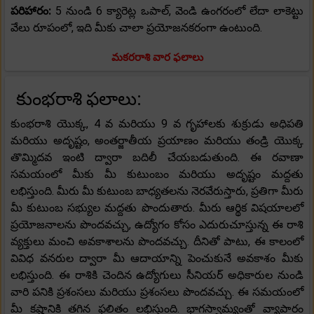
పరిహారం:
5 నుండి 6 క్యారెట్ల ఒపాల్, వెండి ఉంగరంలో లేదా లాకెట్టు
వేలు రూపంలో, ఇది మీకు చాలా ప్రయోజనకరంగా ఉంటుంది.
మకరరాశి వార ఫలాలు
కుంభరాశి ఫలాలు:
కుంభరాశి యొక్క, 4 వ మరియు 9 వ గృహాలకు శుక్రుడు అధిపతి
మరియు అదృష్టం, అంతర్జాతీయ ప్రయాణం మరియు తండ్రి యొక్క
తొమ్మిదవ ఇంటి ద్వారా బదిలీ చేయబడుతుంది. ఈ రవాణా
సమయంలో మీకు మీ కుటుంబం మరియు అదృష్టం మద్దతు
లభిస్తుంది. మీరు మీ కుటుంబ బాధ్యతలను నెరవేరుస్తారు, ప్రతిగా మీరు
మీ కుటుంబ సభ్యుల మద్దతు పొందుతారు. మీరు ఆర్థిక విషయాలలో
ప్రయోజనాలను పొందవచ్చు, ఉద్యోగం కోసం ఎదురుచూస్తున్న ఈ రాశి
వ్యక్తులు మంచి అవకాశాలను పొందవచ్చు. దీనితో పాటు, ఈ కాలంలో
వివిధ వనరుల ద్వారా మీ ఆదాయాన్ని పెంచుకునే అవకాశం మీకు
లభిస్తుంది. ఈ రాశికి చెందిన ఉద్యోగులు సీనియర్ అధికారుల నుండి
వారి పనికి ప్రశంసలు మరియు ప్రశంసలు పొందవచ్చు. ఈ సమయంలో
మీ కష్టానికి తగిన ఫలితం లభిస్తుంది. భాగస్వామ్యంతో వ్యాపారం