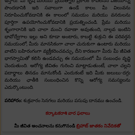
ఇస్తారు. మీ కృషి మరియు ప్రయత్నాల ప్రకారం కావలసిన విజయాన్ని
పొందడానికి ఇది సవాలుగా ఉండే కాలం. మీ విలువను
నిరూపించుకోవడానికి ఈ కాలంలో సమయం మరియు వనరులను
పూర్తిగా ఉపయోగించుకోవడానికి ప్రయత్నించండి. ప్రేమ మరియు
శృంగారానికి ఇది చాలా మంచి రవాణా అవుతుంది, నాల్గవ ఇంటిని
భావోద్వేగాల ఇల్లు అని కూడా అంటారు, కాబట్టి శుక్రుని ఈ పరివర్తన
సమయంలో, మీరు మానసికంగా చాలా చురుకుగా ఉంటారు మరియు
వాటిని బహిరంగంగా వ్యక్తీకరించవచ్చు, దీని కారణంగా మీరు మీ జీవిత
భాగస్వామితో కలిసి ఉండవచ్చు ఈ సమయంలో. మీ సంబంధం వృద్ధి
చెందుతుంది. ఆరోగ్య జీవితం గురించి మాట్లాడుతుంటే, చాలా చల్లని
పదార్థాలు తినడం మానుకోండి ఎందుకంటే ఇది మీకు జలుబు-దగ్గు
మరియు ఛాతీకి సంబంధించిన కొన్ని ఆరోగ్య సమస్యలను
ఎదుర్కొంటుంది.
పరిహారం:
శుక్రవారం సెనగలు మరియు పసుపు దానము ఉంచండి.
కర్కాటకరాశి వార ఫలాలు
మీ జీవిత అంచనాలను కనుగొనండి
బ్రిహాట్ జాతకం నివేదికతో