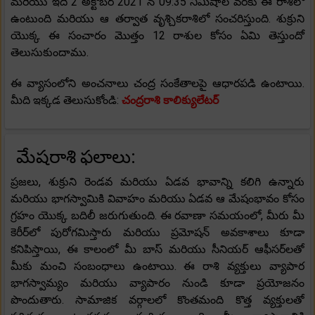
మరియు ఇది 2 అక్టోబర్ 2021 న 09:35 నిమిషాల వరకు ఈ రాశిలో
ఉంటుంది మరియు ఆ తర్వాత వృశ్చికరాశిలో సంచరిస్తుంది. శుక్రుని
యొక్క ఈ సంచారం మొత్తం 12 రాశుల కోసం ఏమి తెస్తుందో
తెలుసుకుందాము.
ఈ వ్యాసంలోని అంచనాలు చంద్ర సంకేతాలపై ఆధారపడి ఉంటాయి.
మీది ఇక్కడ తెలుసుకోండి:
చంద్రరాశి కాలిక్యులేటర్
మేషరాశి ఫలాలు:
ప్రజలు, శుక్రుని రెండవ మరియు ఏడవ భావాన్ని కలిగి ఉన్నారు
మరియు భాగస్వామికి వివాహం మరియు ఏడవ ఆ మేషంభావం కోసం
గ్రహం యొక్క బదిలీ జరుగుతుంది. ఈ రవాణా సమయంలో, మీరు మీ
కెరీర్‌లో పురోగమిస్తారు మరియు ప్రమోషన్ అవకాశాలు కూడా
కనిపిస్తాయి, ఈ కాలంలో మీ బాస్ మరియు సీనియర్ ఆఫీసర్‌లతో
మీకు మంచి సంబంధాలు ఉంటాయి. ఈ రాశి వ్యక్తులు వ్యాపార
భాగస్వామ్యం మరియు వ్యాపారం నుండి కూడా ప్రయోజనం
పొందుతారు. సామాజిక వర్గాలలో కొంతమంది కొత్త వ్యక్తులతో