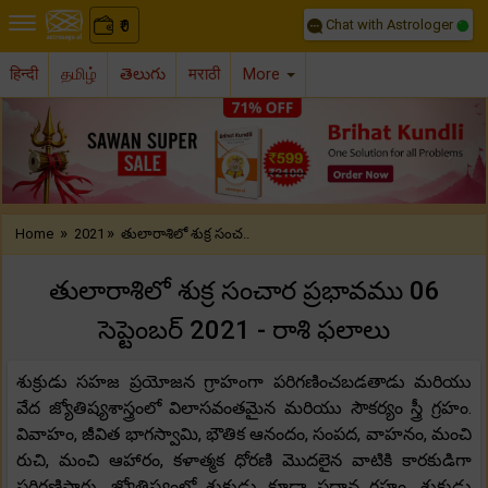
Chat with Astrologer
0
₹
हिन्दी
தமிழ்
తెలుగు
मराठी
More
Previous
Nex
»
»
Home
2021
తులారాశిలో శుక్ర సంచ..
తులారాశిలో శుక్ర సంచార ప్రభావము 06
సెప్టెంబర్ 2021 - రాశి ఫలాలు
శుక్రుడు సహజ ప్రయోజన గ్రాహంగా పరిగణించబడతాడు మరియు
వేద జ్యోతిష్యశాస్త్రంలో విలాసవంతమైన మరియు సౌకర్యం స్త్రీ గ్రహం.
వివాహం, జీవిత భాగస్వామి, భౌతిక ఆనందం, సంపద, వాహనం, మంచి
రుచి, మంచి ఆహారం, కళాత్మక ధోరణి మొదలైన వాటికి కారకుడిగా
పరిగణిస్తారు. జ్యోతిష్యంలో శుక్రుడు కూడా ప్రధాన గ్రహం. శుక్రుడు