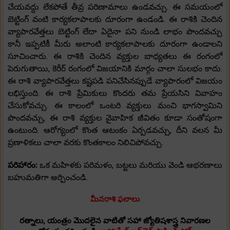
చేయవద్దు లేకపోతే తీవ్ర పరిణామాలు ఉండవచ్చు. ఈ సమయంలో
బెట్టింగ్ వంటి కార్యకలాపాలకు దూరంగా ఉండండి. ఈ రాశికి చెందిన
వ్యాపారవేత్తలు బెట్టింగ్ లేదా ఏదైనా పని నుండి లాభం పొందవచ్చు
కానీ ఇప్పటికీ మీరు అలాంటి కార్యకలాపాలకు దూరంగా ఉండాలని
సూచించారు. ఈ రాశికి చెందిన వ్యక్తుల బాధ్యతలు ఈ రంగంలో
పెరుగుతాయి, కెరీర్ రంగంలో విజయానికి మార్గం చాలా సులభం కాదు.
ఈ రాశి వ్యాపారవేత్తలు కష్టపడి పనిచేసినప్పుడే వ్యాపారంలో విజయం
లభిస్తుంది. ఈ రాశి ప్రేమికులు కొందరు తమ ప్రేయసిని వివాహం
చేసుకోవచ్చు. ఈ కాలంలో ఒంటరి వ్యక్తులు మంచి భాగస్వామిని
పొందవచ్చు, ఈ రాశి వ్యక్తుల వైవాహిక జీవితం కూడా సంతోషంగా
ఉంటుంది. ఆరోగ్యంలో కొంత ఆటంకం ఏర్పడవచ్చు, దీని వలన మీ
ప్రణాళికలు చాలా వరకు కొంతకాలం నిలిచిపోవచ్చు.
పరిహారం:
ఒక మహిళకు పరిమళం, బట్టలు మరియు వెండి ఆభరణాలు
బహుమతిగా అర్పించండి.
మీనరాశి ఫలాలు
రత్నాలు, యంత్రం మొదలైన వాటితో సహా జ్యోతిషశాస్త్ర నివారణల