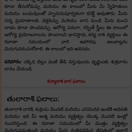
కూడా తీసుకోవచ్చు మరియు ఈ కాలంలో మీరు మీ స్నేహితులు
మరియు బంధువులతో హృదయపూర్వకంగా కనెక్ట్ అవుతారు. మీరు
చిన్న ప్రయాణాలకు వెళ్లవచ్చు మరియు దాని నుండి మీరు మంచి
లాభం కూడా పొందవచ్చు. ఆరోగ్య పరంగా, గర్భిణీ స్త్రీలు ఈ కాలంలో
ఆరోగ్య ప్రయోజనాలను పొందాలని భావిస్తారు, కన్య రాశి వ్యక్తులు ఈ
రవాణా సమయంలో వారి ఆహారపు అలవాట్లను
మెరుగుపరుచుకోవాలి. ఈ కాలంలో ఇది అవసరం.
పరిహారం:
చక్కెర, బెల్లం వంటి తీపి వస్తువులను వృద్ధులకు శుక్రవారం
దానం చేయండి.
కన్యారాశి వార ఫలాలు
తులారాశి ఫలాలు:
తులారాశి వారికి, శుక్రుడు మొదటి మరియు ఎనిమిదవ ఇంటికి అధిపతి
మరియు ఇది మీ ఆత్మ మరియు వ్యక్తిత్వం యొక్క మొదటి ఇంట్లో
సంచరిస్తుంది. ఈ రవాణా సమయంలో మీ మొత్తం వ్యక్తిత్వం
మెరుగుపడుతుంది మరియు మీరు వృత్తిపరమైన జీవితంలో అలాగే