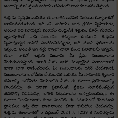
అందాన్ని సూచిస్తుంది మరియు జీవితంలో సానుకూలతను తెస్తుంది.
శుక్రుడు వృషభం మరియు తులారాశికి అధిపతి మరియు కన్యారాశిలో
బలహీనపడుతుంది. ఇది శని మరియు బుధ గ్రహాల స్నేహితుడు,
అయితే ఇది సూర్యుడు మరియు చంద్రుడికి శత్రువు, మార్స్ మరియు
బృహస్పతితో దాని సంబంధం తటస్థంగా ఉంటుంది. శుక్రుడు
స్నేహపూర్వక రాశిలో సంచరించినప్పుడు, అది మంచి ఫలితాలను
ఇస్తుంది, అయితే ఇది శత్రు రాశిలో చాలా మంచి ఫలితాలను ఇవ్వదు.
తులా రాశిలో శుక్రుని సంచారం మీ ప్రేమ సంబంధాలను
మెరుగుపరుస్తుంది అలాగే మీరు ఇతర ముఖ్యమైన సంబంధాలలో
కూడా బాగా రాణించగలరు. మీ సంబంధాలను రిపేర్ చేయడానికి,
సంబంధాలను బలోపేతం చేయడానికి మరియు మీ సామాజిక, శృంగార
జీవితాన్ని బలోపేతం చేయడానికి మీరు ఈ రవాణా ప్రయోజనాన్ని
పొందవచ్చు. ఈ రవాణా ప్రభావంతో, ప్రజలు విలాసవంతమైన
జీవితాన్ని గడపవచ్చు, భౌతిక విషయాలను ఆస్వాదించవచ్చు. ఈ
రవాణా వివాహితులకు కూడా మంచిది, ఈ సమయంలో కొంతమంది
స్థానికులు ఆస్తి లేదా వాహనాలను కూడా కొనుగోలు చేయవచ్చు.
శుక్రుడు తులారాశిలో 6 సెప్టెంబర్ 2021 న 12:39 కి సంచరిస్తాడు