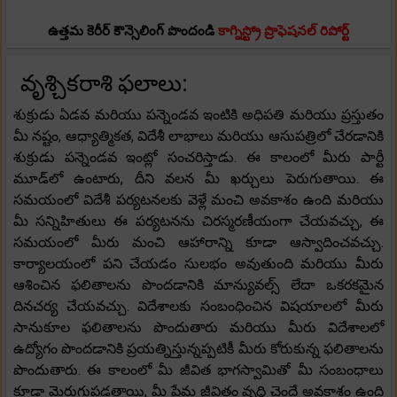
ఉత్తమ కెరీర్ కౌన్సెలింగ్ పొందండి
కాగ్నిస్ట్రో ప్రొఫెషనల్ రిపోర్ట్
వృశ్చికరాశి ఫలాలు:
శుక్రుడు ఏడవ మరియు పన్నెండవ ఇంటికి అధిపతి మరియు ప్రస్తుతం
మీ నష్టం, ఆధ్యాత్మికత, విదేశీ లాభాలు మరియు ఆసుపత్రిలో చేరడానికి
శుక్రుడు పన్నెండవ ఇంట్లో సంచరిస్తాడు. ఈ కాలంలో మీరు పార్టీ
మూడ్‌లో ఉంటారు, దీని వలన మీ ఖర్చులు పెరుగుతాయి. ఈ
సమయంలో విదేశీ పర్యటనలకు వెళ్లే మంచి అవకాశం ఉంది మరియు
మీ సన్నిహితులు ఈ పర్యటనను చిరస్మరణీయంగా చేయవచ్చు, ఈ
సమయంలో మీరు మంచి ఆహారాన్ని కూడా ఆస్వాదించవచ్చు.
కార్యాలయంలో పని చేయడం సులభం అవుతుంది మరియు మీరు
ఆశించిన ఫలితాలను పొందడానికి మాన్యువల్స్ లేదా ఒకరకమైన
దినచర్య చేయవచ్చు. విదేశాలకు సంబంధించిన విషయాలలో మీరు
సానుకూల ఫలితాలను పొందుతారు మరియు మీరు విదేశాలలో
ఉద్యోగం పొందడానికి ప్రయత్నిస్తున్నప్పటికీ మీరు కోరుకున్న ఫలితాలను
పొందుతారు. ఈ కాలంలో మీ జీవిత భాగస్వామితో మీ సంబంధాలు
కూడా మెరుగుపడతాయి, మీ ప్రేమ జీవితం వృద్ధి చెందే అవకాశం ఉంది