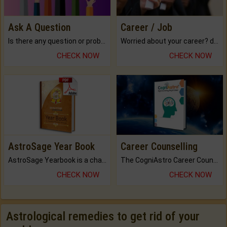
Ask A Question
Career / Job
Is there any question or problem lingering.
Worried about your career? don't know what is.
CHECK NOW
CHECK NOW
AstroSage Year Book
Career Counselling
AstroSage Yearbook is a channel to fulfill your dreams and destiny.
The CogniAstro Career Counselling Report is the most comprehensive report available on this topic.
CHECK NOW
CHECK NOW
Astrological remedies to get rid of your