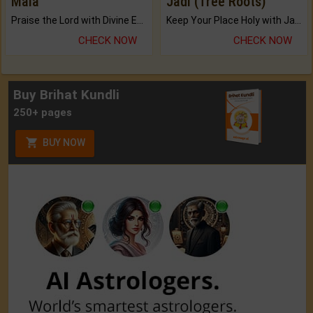
Mala
Jadi (Tree Roots)
Praise the Lord with Divine Energies of Mala.
Keep Your Place Holy with Jadi.
CHECK NOW
CHECK NOW
Buy Brihat Kundli
250+ pages
BUY NOW