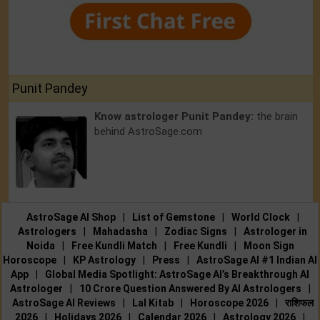
Punit Pandey
Know astrologer Punit Pandey:
the brain
behind AstroSage.com
AstroSage AI Shop
|
List of Gemstone
|
World Clock
|
Astrologers
|
Mahadasha
|
Zodiac Signs
|
Astrologer in
Noida
|
Free Kundli Match
|
Free Kundli
|
Moon Sign
Horoscope
|
KP Astrology
|
Press
|
AstroSage AI #1 Indian AI
App
|
Global Media Spotlight: AstroSage AI’s Breakthrough AI
Astrologer
|
10 Crore Question Answered By AI Astrologers
|
AstroSage AI Reviews
|
Lal Kitab
|
Horoscope 2026
|
राशिफल
2026
|
Holidays 2026
|
Calendar 2026
|
Astrology 2026
|