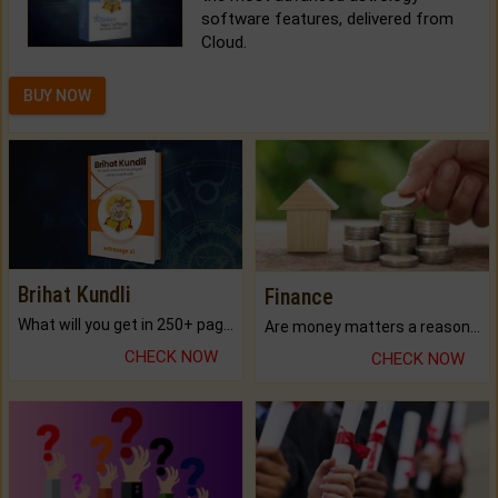
software features, delivered from
Cloud.
BUY NOW
Brihat Kundli
Finance
What will you get in 250+ pages Colored Brihat Kundli.
Are money matters a reason for the dark-circles under your eyes?
CHECK NOW
CHECK NOW