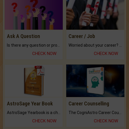
Ask A Question
Career / Job
Is there any question or problem lingering.
Worried about your career? don't know what is.
CHECK NOW
CHECK NOW
AstroSage Year Book
Career Counselling
AstroSage Yearbook is a channel to fulfill your dreams and destiny.
The CogniAstro Career Counselling Report is the most comprehensive report available on this topic.
CHECK NOW
CHECK NOW