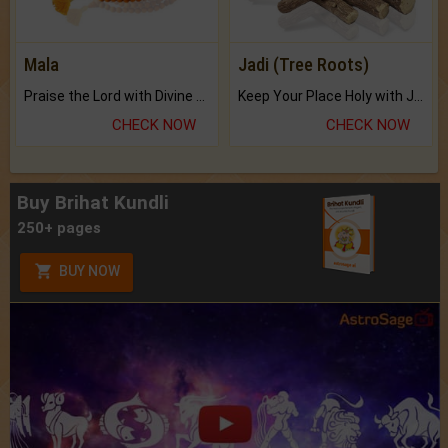
Mala
Jadi (Tree Roots)
Praise the Lord with Divine Energies of Mala.
Keep Your Place Holy with Jadi.
CHECK NOW
CHECK NOW
Buy Brihat Kundli
250+ pages
BUY NOW