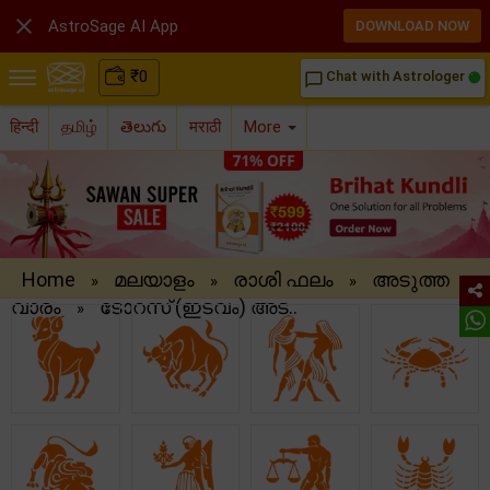

AstroSage AI App
DOWNLOAD NOW
₹
0
Chat with Astrologer
chat_bubble_outline
हिन्दी
தமிழ்
తెలుగు
मराठी
More
Home
മലയാളം
രാശി ഫലം
അടുത്ത
»
»
»
വാരം
ടോറസ് (ഇടവം) അട..
»