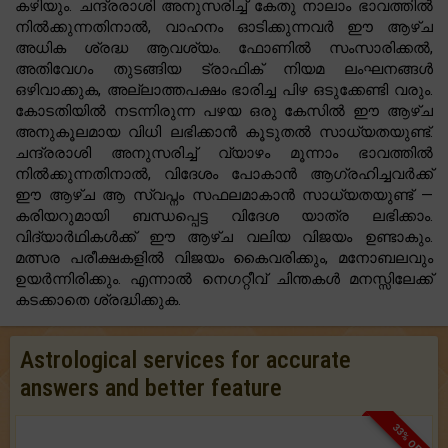
കഴിയും. ചന്ദ്രരാശി അനുസരിച്ച് കേതു നാലാം ഭാവത്തിൽ
നിൽക്കുന്നതിനാൽ, വാഹനം ഓടിക്കുന്നവർ ഈ ആഴ്ച
അധിക ശ്രദ്ധ ആവശ്യം. ഫോണിൽ സംസാരിക്കൽ,
അതിവേഗം തുടങ്ങിയ ട്രാഫിക് നിയമ ലംഘനങ്ങൾ
ഒഴിവാക്കുക, അല്ലാത്തപക്ഷം ഭാരിച്ച പിഴ ഒടുക്കേണ്ടി വരും.
കോടതിയിൽ നടന്നിരുന്ന പഴയ ഒരു കേസിൽ ഈ ആഴ്ച
അനുകൂലമായ വിധി ലഭിക്കാൻ കൂടുതൽ സാധ്യതയുണ്ട്.
ചന്ദ്രരാശി അനുസരിച്ച് വ്യാഴം മൂന്നാം ഭാവത്തിൽ
നിൽക്കുന്നതിനാൽ, വിദേശം പോകാൻ ആഗ്രഹിച്ചവർക്ക്
ഈ ആഴ്ച ആ സ്വപ്നം സഫലമാകാൻ സാധ്യതയുണ്ട് —
കരിയറുമായി ബന്ധപ്പെട്ട വിദേശ യാത്ര ലഭിക്കാം.
വിദ്യാർഥികൾക്ക് ഈ ആഴ്ച വലിയ വിജയം ഉണ്ടാകും.
മത്സര പരീക്ഷകളിൽ വിജയം കൈവരിക്കും, മനോബലവും
ഉയർന്നിരിക്കും. എന്നാൽ നെഗറ്റീവ് ചിന്തകൾ മനസ്സിലേക്ക്
കടക്കാതെ ശ്രദ്ധിക്കുക.
Astrological services for accurate
answers and better feature
33% OFF