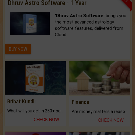
Dhruv Astro Software - 1 Year
'Dhruv Astro Software'
brings you
the most advanced astrology
software features, delivered from
Cloud.
BUY NOW
Brihat Kundli
Finance
What will you get in 250+ pages Colored Brihat Kundli.
Are money matters a reason for the dark-circles under your eyes?
CHECK NOW
CHECK NOW