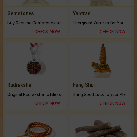
Gemstones
Yantras
Buy Genuine Gemstones at Best Prices.
Energised Yantras for You.
CHECK NOW
CHECK NOW
Rudraksha
Feng Shui
Original Rudraksha to Bless Your Way.
Bring Good Luck to your Place with Feng Shui.
CHECK NOW
CHECK NOW