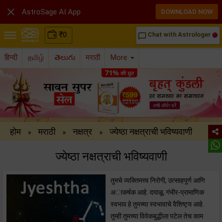

AstroSage AI App
DOWNLOAD NOW
₹
0
Chat with Astrologer
chat_bubble_outline
हिन्दी
தமிழ்
తెలుగు
मराठी
More
होम
मराठी
नक्षत्र
ज्येष्ठा नक्षत्राची भविष्यवाणी
»
»
»
ज्येष्ठा नक्षत्राची भविष्यवाणी
तुमचे व्यक्तिमत्त्व निरोगी, उत्साहपूर्ण आणि
अाकर्षक आहे. दयाळू, गंभीर-प्रामाणिक
स्वभाव हे तुमच्या स्वभावाचे वैशिष्ट्य आहे.
तुम्ही तुमच्या विवेकबुद्धीला पटेल तेच काम