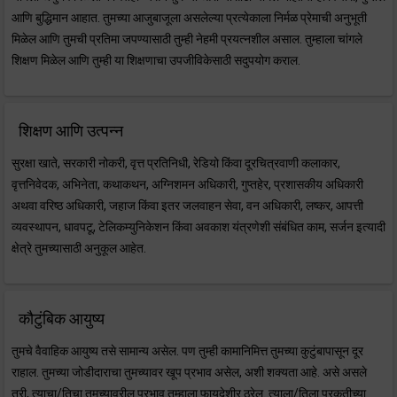
आणि बुद्धिमान आहात. तुमच्या आजुबाजूला असलेल्या प्रत्येकाला निर्मळ प्रेमाची अनुभूती
मिळेल आणि तुमची प्रतिमा जपण्यासाठी तुम्ही नेहमी प्रयत्नशील असाल. तुम्हाला चांगले
शिक्षण मिळेल आणि तुम्ही या शिक्षणाचा उपजीविकेसाठी सदुपयोग कराल.
शिक्षण आणि उत्पन्न
सुरक्षा खाते, सरकारी नोकरी, वृत्त प्रतिनिधी, रेडियो किंवा दूरचित्रवाणी कलाकार,
वृत्तनिवेदक, अभिनेता, कथाकथन, अग्निशमन अधिकारी, गुप्तहेर, प्रशासकीय अधिकारी
अथवा वरिष्ठ अधिकारी, जहाज किंवा इतर जलवाहन सेवा, वन अधिकारी, लष्कर, आपत्ती
व्यवस्थापन, धावपटू, टेलिकम्युनिकेशन किंवा अवकाश यंत्रणेशी संबंधित काम, सर्जन इत्यादी
क्षेत्रे तुमच्यासाठी अनुकूल आहेत.
कौटुंबिक आयुष्य
तुमचे वैवाहिक आयुष्य तसे सामान्य असेल. पण तुम्ही कामानिमित्त तुमच्या कुटुंबापासून दूर
राहाल. तुमच्या जोडीदाराचा तुमच्यावर खूप प्रभाव असेल, अशी शक्यता आहे. असे असले
तरी, त्याचा/तिचा तुमच्यावरील प्रभाव तुम्हाला फायदेशीर ठरेल. त्याला/तिला प्रकृतीच्या