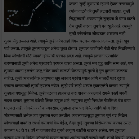
करता. तुम्ही दुसऱ्याचे म्हणणे ऐकत नसल्यामुळे
त्यांना वाटते की तुम्ही हटवादी आहात. तुम्ही
सिद्धांतवादी असल्यामुळे तुम्हाला जे योग्य वाटते
तेच तुम्ही करता. तुमचे मन खुले आहे. त्यामुळे
तुम्ही परंपरांच्या जोखडात अडकत नाही.
तुमचा मेंदू तल्लख आहे. त्यामुळे तुम्ही कोणताही विषय चटकन आत्मसाद करता. तुम्ही खूप
घाई करता, त्यामुळे तुमच्याकडून अनेक चुका होतात. तुम्हाला काहीतरी मोठी गोष्ट मिळविण्याचे
किंवा कोणीतरी मोठी व्यक्ती होण्याची प्रचंड इच्छा आहे. त्यामुळे इतरांना प्रभावित
करण्यासाठी तुम्ही अनेक प्रकारचे प्रयत्न करत असता. तुमचे मन शुद्ध आणि सभ्य आहे, पण
तुमच्या भावना इतरांना कळू नयेत याची काळजी घेतल्यामुळे तुमचे हे गुण कुणाला कळतच
नाहीत. तुम्ही व्यावसायिक आयुष्यात खूप लवकर प्रवेश घ्याल आणि यासाठी फार दूरचा
प्रवास करायलाही तुमची हरकत नसेल. तुम्ही सर्व काही अत्यंत एकाग्रतेने कराल. त्यामुळे
तुम्हाला यशसुद्धा मिळेल. तुम्ही पटकन हालचाल करू शकत असल्याने सगळे काही अगदी
सहज कराल. तुम्हाला वेळेची किंमत ठावूक आहे. म्हणूनच तुम्ही निरर्थक गोष्टींमध्ये वेळ वाया
घालवत नाही. नोकरी असो वा व्यवसाय, तुम्हाला उच्च पद मिळेल आणि योग्य दिशा
शोधण्यासाठी अनेक जण तुम्हाला मदत करतील. व्यवसायातसुद्धा तुम्हाला पूर्ण यश मिळेल.
कोणत्याही बाबतीत स्पर्धा करायची वेळ येईल, तेव्हा तुम्ही तुमच्या विरोधकांच्या वरचढ ठराल.
वयाच्या १८ ते २६ वर्षे या कालावधीत तुमचे आयुष्य काहीसे खडतर असेल, पण तुम्हाला
चांगला अनुभव मिळेल. कोणतेही व्यसन तुमच्या आरोग्यासाठी चांगले नाही. तम्ही विचारी, कुशल