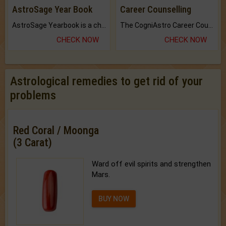
AstroSage Year Book
Career Counselling
AstroSage Yearbook is a channel to fulfill your dreams and destiny.
The CogniAstro Career Counselling Report is the most comprehensive report available on this topic.
CHECK NOW
CHECK NOW
Astrological remedies to get rid of your
problems
Red Coral / Moonga
(3 Carat)
Ward off evil spirits and strengthen
Mars.
BUY NOW