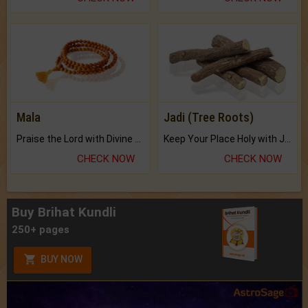
Mala
Jadi (Tree Roots)
Praise the Lord with Divine Energies of Mala.
Keep Your Place Holy with Jadi.
CHECK NOW
CHECK NOW
Buy Brihat Kundli
250+ pages
BUY NOW