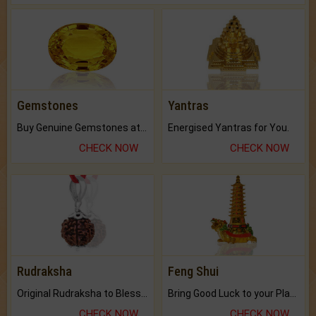
Gemstones
Yantras
Buy Genuine Gemstones at Best Prices.
Energised Yantras for You.
CHECK NOW
CHECK NOW
Rudraksha
Feng Shui
Original Rudraksha to Bless Your Way.
Bring Good Luck to your Place with Feng Shui.
CHECK NOW
CHECK NOW