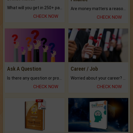
What will you get in 250+ pages Colored Brihat Kundli.
Are money matters a reason for the dark-circles under your eyes?
CHECK NOW
CHECK NOW
Ask A Question
Career / Job
Is there any question or problem lingering.
Worried about your career? don't know what is.
CHECK NOW
CHECK NOW