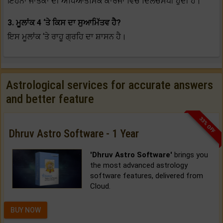
ਇਹਨਾਂ ਜਾਤਕਾਂ ਦੀ ਅਧਿਆਤਮਿਕ ਕਾਰਜਾਂ ਵਿੱਚ ਦਿਲਚਸਪੀ ਹੁੰਦੀ ਹੈ।
3. ਮੂਲਾਂਕ 4 ‘ਤੇ ਕਿਸ ਦਾ ਸੁਆਮਿੱਤਵ ਹੈ?
ਇਸ ਮੂਲਾਂਕ ‘ਤੇ ਰਾਹੂ ਗ੍ਰਹਿ ਦਾ ਸ਼ਾਸਨ ਹੈ।
Astrological services for accurate answers
and better feature
33% OFF
Dhruv Astro Software - 1 Year
'Dhruv Astro Software'
brings you
the most advanced astrology
software features, delivered from
Cloud.
BUY NOW