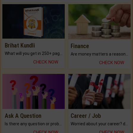
Brihat Kundli
Finance
What will you get in 250+ pages Colored Brihat Kundli.
Are money matters a reason for the dark-circles under your eyes?
CHECK NOW
CHECK NOW
Ask A Question
Career / Job
Is there any question or problem lingering.
Worried about your career? don't know what is.
CHECK NOW
CHECK NOW