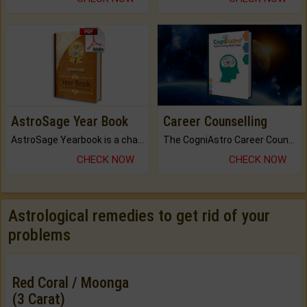
AstroSage Year Book
Career Counselling
AstroSage Yearbook is a channel to fulfill your dreams and destiny.
The CogniAstro Career Counselling Report is the most comprehensive report available on this topic.
CHECK NOW
CHECK NOW
Astrological remedies to get rid of your
problems
Red Coral / Moonga
(3 Carat)