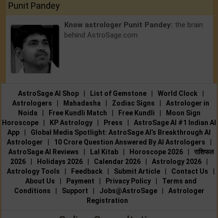
Punit Pandey
Know astrologer Punit Pandey:
the brain
behind AstroSage.com
AstroSage AI Shop
|
List of Gemstone
|
World Clock
|
Astrologers
|
Mahadasha
|
Zodiac Signs
|
Astrologer in
Noida
|
Free Kundli Match
|
Free Kundli
|
Moon Sign
Horoscope
|
KP Astrology
|
Press
|
AstroSage AI #1 Indian AI
App
|
Global Media Spotlight: AstroSage AI’s Breakthrough AI
Astrologer
|
10 Crore Question Answered By AI Astrologers
|
AstroSage AI Reviews
|
Lal Kitab
|
Horoscope 2026
|
राशिफल
2026
|
Holidays 2026
|
Calendar 2026
|
Astrology 2026
|
Astrology Tools
|
Feedback
|
Submit Article
|
Contact Us
|
About Us
|
Payment
|
Privacy Policy
|
Terms and
Conditions
|
Support
|
Jobs@AstroSage
|
Astrologer
Registration