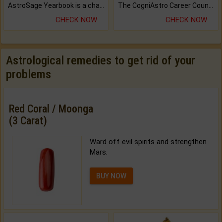
AstroSage Yearbook is a channel to fulfill your dreams and destiny.
The CogniAstro Career Counselling Report is the most comprehensive report available on this topic.
CHECK NOW
CHECK NOW
Astrological remedies to get rid of your
problems
Red Coral / Moonga
(3 Carat)
Ward off evil spirits and strengthen
Mars.
BUY NOW