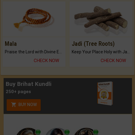
Mala
Jadi (Tree Roots)
Praise the Lord with Divine Energies of Mala.
Keep Your Place Holy with Jadi.
CHECK NOW
CHECK NOW
Buy Brihat Kundli
250+ pages
BUY NOW