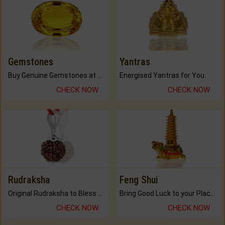
Gemstones
Yantras
Buy Genuine Gemstones at Best Prices.
Energised Yantras for You.
CHECK NOW
CHECK NOW
Rudraksha
Feng Shui
Original Rudraksha to Bless Your Way.
Bring Good Luck to your Place with Feng Shui.
CHECK NOW
CHECK NOW