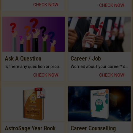
CHECK NOW
CHECK NOW
Ask A Question
Career / Job
Is there any question or problem lingering.
Worried about your career? don't know what is.
CHECK NOW
CHECK NOW
AstroSage Year Book
Career Counselling