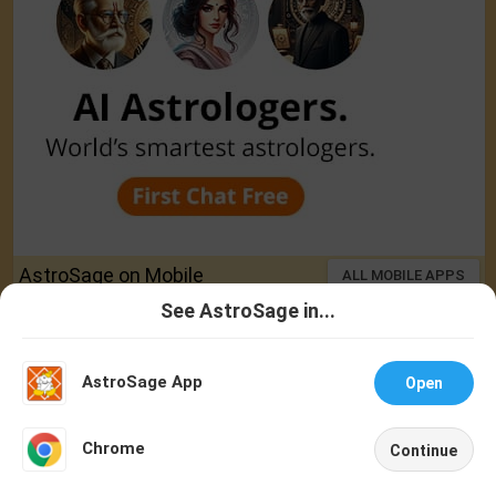
AstroSage on Mobile
ALL MOBILE APPS
See AstroSage in...
Talk To
Chat With
Astrologer
Astrologer
AstroSage App
Open
NEW
Chrome
Continue
Home
Shop
Call
Chat
Account