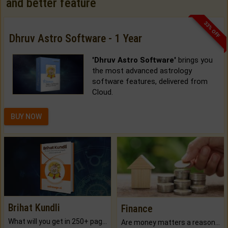
and better feature
33% OFF
Dhruv Astro Software - 1 Year
'Dhruv Astro Software'
brings you
the most advanced astrology
software features, delivered from
Cloud.
BUY NOW
Brihat Kundli
Finance
What will you get in 250+ pages Colored Brihat Kundli.
Are money matters a reason for the dark-circles under your eyes?