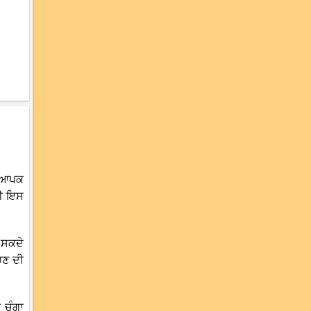
 ਵਿਆਪਕ
ਲਈ ਇਸ
 ਸਕਦੇ
ਬਚਣ ਦੀ
 ਚੰਗਾ