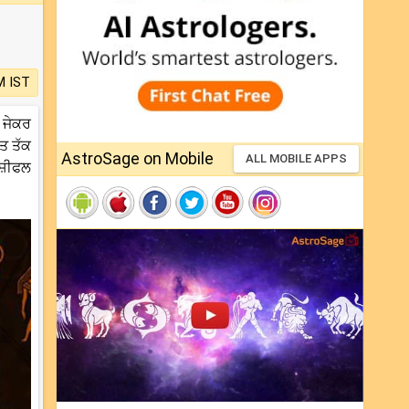
M IST
 ਜੇਕਰ
ੰਤ ਤੱਕ
AstroSage on Mobile
ALL MOBILE APPS
ਾਸ਼ੀਫਲ