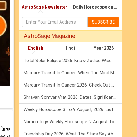
AstroSage Newsletter
Daily Horoscope on Email
SUBSCRIBE
AstroSage Magazine
English
Hindi
Year 2026
Total Solar Eclipse 2026: Know Zodiac Wise Prediction
Mercury Transit In Cancer: When The Mind Meets The Heart!
Mercury Transit In Cancer 2026: Check Out What It Brings For You
Shravan Somvar Vrat 2026: Dates, Significance & Rituals In August
Weekly Horoscope 3 To 9 August, 2026: List Of Fasts & Festivals
Numerology Weekly Horoscope: 2 August To 8 August, 2026
ਆ ਗਿਆ
Friendship Day 2026: What The Stars Say About Your Best Friend!
ਮੂਲਾਂਕ