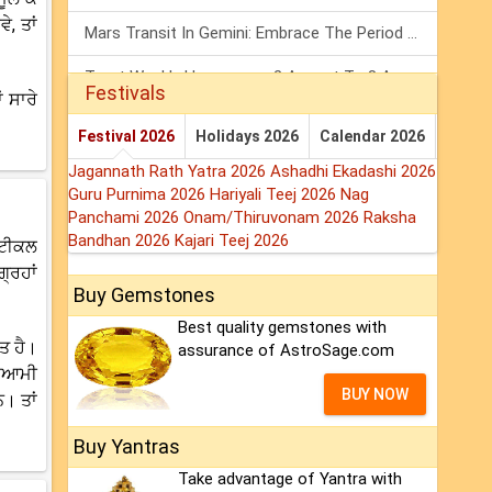
, ਤਾਂ
Mars Transit In Gemini: Embrace The Period Full Of Energy & Intelligence
Tarot Weekly Horoscope: 2 August To 8 August, 2026
Festivals
ਂ ਸਾਰੇ
Shanivar Vrat 2026: Saturn Will Serve Justice In Sawan Month!
Festival 2026
Holidays 2026
Calendar 2026
Jagannath Rath Yatra 2026
Ashadhi Ekadashi 2026
Guru Purnima 2026
Hariyali Teej 2026
Nag
Panchami 2026
Onam/Thiruvonam 2026
Raksha
Bandhan 2026
Kajari Teej 2026
ਰਟੀਕਲ
੍ਰਹਾਂ
Buy Gemstones
Best quality gemstones with
ਪਤ ਹੈ।
assurance of AstroSage.com
 ਸੁਆਮੀ
BUY NOW
। ਤਾਂ
Buy Yantras
Take advantage of Yantra with