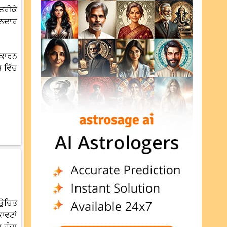
ਤਰੀਕੇ
ਾਨਦਾਰ
 ਕਾਰਨ
 ਵਿੱਚ
 ਉਚਿਤ
ਾਵਟਾਂ