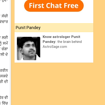
ਹੁੰਦਾ
 ਸੱਚੀ
ਵਿਚਾਰ
Punit Pandey
Know astrologer Punit
ਦੇ ਲਈ
Pandey:
the brain behind
 ਸਮੇਂ
AstroSage.com
 ਚੰਗਾ
ਾਲੀ ਦੇ
ਹਤਰੀਨ
 ਸਕਦੇ
ਰੀ ਦੀ
ੇਰ ਵੀ
 ਵਿੱਚ