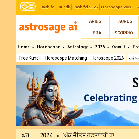
Rashifal
Kundli
Rashifal 2026
Horoscope 2026
T
ARIES
TAURUS
LIBRA
SCORPIO
Home
Horoscope
Astrology
2026
Occult
Fr
Free Kundli
Horoscope Matching
Horoscope 2026
राशि
AstroSage AI Shop
Previous
ਘਰ
2024
ਅੰਕ ਜੋਤਿਸ਼ ਹਫਤਾਵਰੀ ਰਾ..
»
»