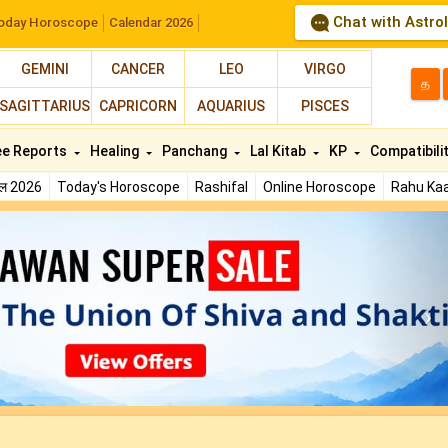
Chat with Astro
oday Horoscope
Calendar 2026
GEMINI
CANCER
LEO
VIRGO
த
SAGITTARIUS
CAPRICORN
AQUARIUS
PISCES
ee Reports
Healing
Panchang
Lal Kitab
KP
Compatibili
फल 2026
Today's Horoscope
Rashifal
Online Horoscope
Rahu Kaa
N