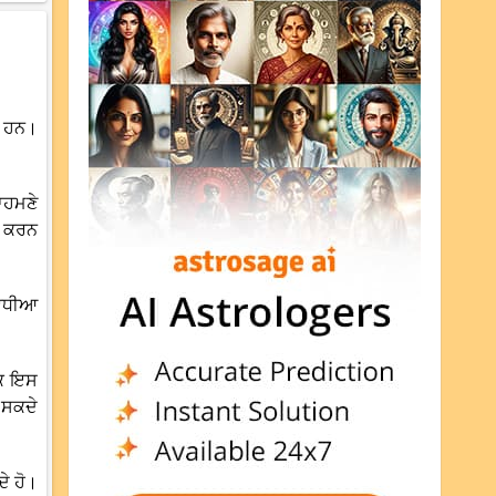
ੇ ਹਨ।
ਾਹਮਣੇ
ੰਮ ਕਰਨ
 ਵਧੀਆ
ਕਿ ਇਸ
ਲ ਸਕਦੇ
ੇ ਹੋ।