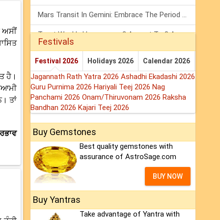
Mars Transit In Gemini: Embrace The Period Full Of Energy & Intelligence
ਚ ਅਸੀਂ
Tarot Weekly Horoscope: 2 August To 8 August, 2026
Festivals
ਸ਼ਾਸਿਤ
Shanivar Vrat 2026: Saturn Will Serve Justice In Sawan Month!
Festival 2026
Holidays 2026
Calendar 2026
ਪਤ ਹੈ।
Jagannath Rath Yatra 2026
Ashadhi Ekadashi 2026
Guru Purnima 2026
Hariyali Teej 2026
Nag
 ਸੁਆਮੀ
Panchami 2026
Onam/Thiruvonam 2026
Raksha
। ਤਾਂ
Bandhan 2026
Kajari Teej 2026
Buy Gemstones
ਪ੍ਰਭਾਵ
Best quality gemstones with
assurance of AstroSage.com
BUY NOW
Buy Yantras
Take advantage of Yantra with