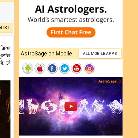
M IST
ਆ ਗਿਆ
AstroSage on Mobile
ALL MOBILE APPS
ਮੂਲਾਂਕ
, ਤਾਂ