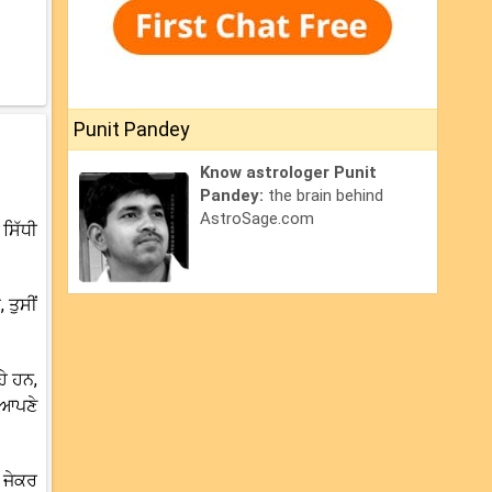
Punit Pandey
Know astrologer Punit
Pandey:
the brain behind
AstroSage.com
 ਸਿੱਧੀ
ਤੁਸੀਂ
ੇ ਹਨ,
 ਆਪਣੇ
। ਜੇਕਰ