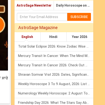
AstroSage Newsletter
Daily Horoscope on Email
SUBSCRIBE
AstroSage Magazine
English
Hindi
Year 2026
Total Solar Eclipse 2026: Know Zodiac Wise Prediction
Mercury Transit In Cancer: When The Mind Meets The Heart!
Mercury Transit In Cancer 2026: Check Out What It Brings For You
Shravan Somvar Vrat 2026: Dates, Significance & Rituals In August
ਂ ਸਾਰੇ
Weekly Horoscope 3 To 9 August, 2026: List Of Fasts & Festivals
Numerology Weekly Horoscope: 2 August To 8 August, 2026
Friendship Day 2026: What The Stars Say About Your Best Friend!