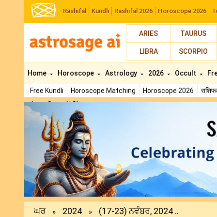
Rashifal
Kundli
Rashifal 2026
Horoscope 2026
T
ARIES
TAURUS
LIBRA
SCORPIO
Home
Horoscope
Astrology
2026
Occult
Fr
Free Kundli
Horoscope Matching
Horoscope 2026
राशि
AstroSage AI Shop
Previous
ਘਰ
2024
(17-23) ਨਵੰਬਰ, 2024 ..
»
»