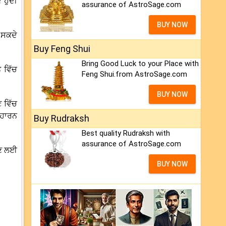
ਹੁੰਦੀ
assurance of AstroSage.com
BUY NOW
 ਸਕਦੇ
Buy Feng Shui
Bring Good Luck to your Place with
 ਵਿੱਚ
Feng Shui.from AstroSage.com
BUY NOW
 ਵਿੱਚ
 ਹਾਰਨ
Buy Rudraksh
Best quality Rudraksh with
assurance of AstroSage.com
ੱਖਣ ਲਈ
BUY NOW