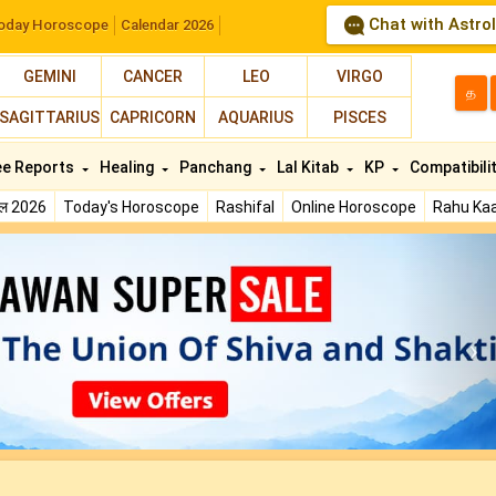
Chat with Astro
oday Horoscope
Calendar 2026
GEMINI
CANCER
LEO
VIRGO
த
SAGITTARIUS
CAPRICORN
AQUARIUS
PISCES
ee Reports
Healing
Panchang
Lal Kitab
KP
Compatibili
फल 2026
Today's Horoscope
Rashifal
Online Horoscope
Rahu Kaa
N