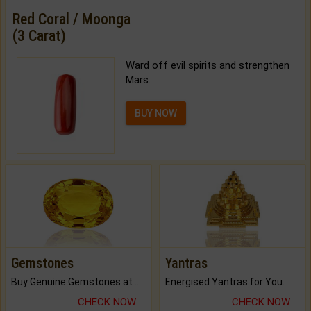
Red Coral / Moonga
(3 Carat)
Ward off evil spirits and strengthen
Mars.
BUY NOW
Gemstones
Yantras
Buy Genuine Gemstones at Best Prices.
Energised Yantras for You.
CHECK NOW
CHECK NOW