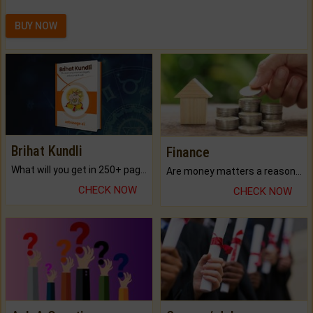
BUY NOW
Brihat Kundli
Finance
What will you get in 250+ pages Colored Brihat Kundli.
Are money matters a reason for the dark-circles under your eyes?
CHECK NOW
CHECK NOW