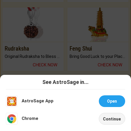
Rudraksha
Feng Shui
Original Rudraksha to Bless Your Way.
Bring Good Luck to your Place with Feng Shui.
CHECK NOW
CHECK NOW
See AstroSage in...
Talk To
Chat With
Astrologer
Astrologer
AstroSage App
Open
NEW
Mala
Jadi (Tree Roots)
Chrome
Continue
Home
Shop
Call
Chat
Account
Praise the Lord with Divine Energies of Mala.
Keep Your Place Holy with Jadi.