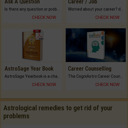
Ask A Question
Career / Job
Is there any question or problem lingering.
Worried about your career? don't know what is.
CHECK NOW
CHECK NOW
AstroSage Year Book
Career Counselling
AstroSage Yearbook is a channel to fulfill your dreams and destiny.
The CogniAstro Career Counselling Report is the most comprehensive report available on this topic.
CHECK NOW
CHECK NOW
Astrological remedies to get rid of your
problems