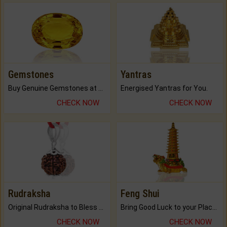
Gemstones
Yantras
Buy Genuine Gemstones at Best Prices.
Energised Yantras for You.
CHECK NOW
CHECK NOW
Rudraksha
Feng Shui
Original Rudraksha to Bless Your Way.
Bring Good Luck to your Place with Feng Shui.
CHECK NOW
CHECK NOW