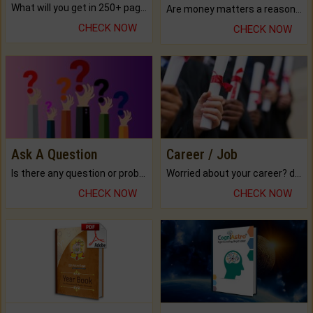
What will you get in 250+ pages Colored Brihat Kundli.
Are money matters a reason for the dark-circles under your eyes?
CHECK NOW
CHECK NOW
Ask A Question
Career / Job
Is there any question or problem lingering.
Worried about your career? don't know what is.
CHECK NOW
CHECK NOW