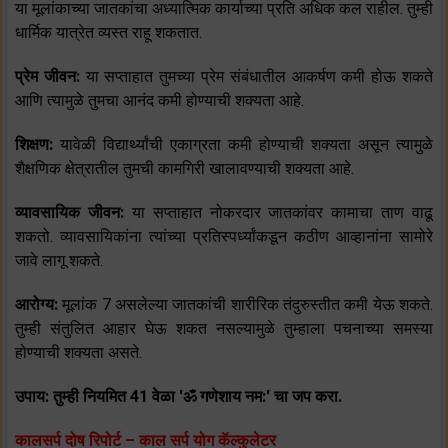
या मूलांकाच्या जातकांचा अध्यात्मिक कार्याच्या प्रति अधिक कल राहील. तुम्ही
धार्मिक यात्रेत व्यस्त राहू शकतात.
प्रेम जीवन:
या सप्ताहात तुमच्या प्रेम संबंधातील आकर्षण कमी होऊ शकते
आणि त्यामुळे तुमचा आनंद कमी होण्याची शक्यता आहे.
शिक्षण:
यावेळी विद्यार्थ्यांची एकाग्रता कमी होण्याची शक्यता असून त्यामुळे
शैक्षणिक क्षेत्रातील तुमची कामगिरी खालावण्याची शक्यता आहे.
व्यावसायिक जीवन:
या सप्ताहात नोकरदार जातकांवर कामाचा ताण वाढू
शकतो. व्यावसायिकांना त्यांच्या प्रतिस्पर्ध्यांकडून कठीण आव्हानांना सामोरे
जावे लागू शकते.
आरोग्य:
मूलांक 7 असलेल्या जातकांची शारीरिक तंदुरुस्तीत कमी येऊ शकते.
तुम्ही संतुलित आहार घेऊ शकत नसल्यामुळे तुम्हाला पचनाच्या समस्या
होण्याची शक्यता असते.
उपाय: तुम्ही नियमित 41 वेळा 'ॐ गणेशाय नम:' चा जप करा.
कालसर्प दोष रिपोर्ट – काल सर्प योग कॅल्कुलेटर