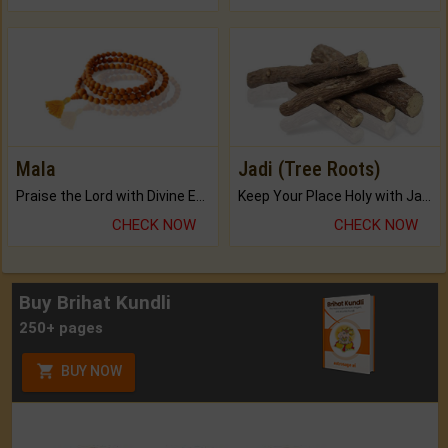
Mala
Jadi (Tree Roots)
Praise the Lord with Divine Energies of Mala.
Keep Your Place Holy with Jadi.
CHECK NOW
CHECK NOW
Buy Brihat Kundli
250+ pages
BUY NOW