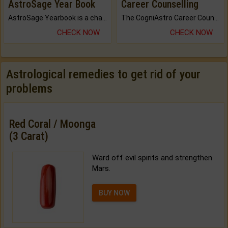
AstroSage Year Book
Career Counselling
AstroSage Yearbook is a channel to fulfill your dreams and destiny.
The CogniAstro Career Counselling Report is the most comprehensive report available on this topic.
CHECK NOW
CHECK NOW
Astrological remedies to get rid of your
problems
Red Coral / Moonga
(3 Carat)
Ward off evil spirits and strengthen
Mars.
BUY NOW