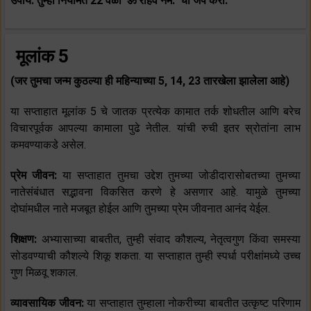
उपाय: तुम्ही नियमित 22 वेळा 'ॐ राहवे नम:' चा जप करा.
मूलांक 5
(जर तुमचा जन्म कुठल्या ही महिन्याच्या 5, 14, 23 तारखेला झालेला आहे)
या सप्ताहात मूलांक 5 चे जातक प्रत्येक कामात तर्क शोधतील आणि बरेच
विचारपूर्वक आपल्या कामाला पुढे नेतील. यांची रुची इतर स्रोतांना लाभ
कमवण्याकडे असेल.
प्रेम जीवन:
या सप्ताहात तुमचा उद्देश तुमच्या जोडीदारासोबतच्या तुमच्या
नातेसंबंधात सद्भावना विकसित करणे हे असणार आहे. यामुळे तुमच्या
दोघांमधील नाते मजबूत होईल आणि तुमच्या प्रेम जीवनात आनंद येईल.
शिक्षण:
अभ्यासाच्या बाबतीत, तुम्ही संवाद कौशल्य, नेतृत्वगुण किंवा समस्या
सोडवण्याची कौशल्ये शिकू शकता. या सप्ताहात तुम्ही स्पर्धा परीक्षांमध्ये उच्च
गुण मिळवू शकाल.
व्यावसायिक जीवन:
या सप्ताहात तुम्हाला नोकरीच्या बाबतीत उत्कृष्ट परिणाम