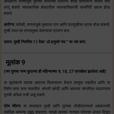
अधिकारी यांच्यामुळे तुमच्या कामाच्या ठिकाणी काही समस्यांना सामोरे जावे
लागू शकते. व्यावसायिक क्षेत्रातील व्यावसायिकांची कामगिरी खराब होऊ
शकते.
आरोग्य:
यावेळी, तणावामुळे तुम्हाला पाय आणि पाठदुखीचा त्रास होऊ शकतो.
तुम्ही स्वतःला तणावमुक्त ठेवण्याचा प्रयत्न करा.
उपाय: तुम्ही नियमित 11 वेळा 'ॐ हनुमते नम:'' चा जप करा.
मूलांक 9
(जर तुमचा जन्म कुठल्या ही महिन्याच्या 9, 18, 27 तारखेला झालेला आहे)
या मूलांकाचे जातक आपल्या विकासाला घेऊन उत्सुक राहतील आणि या
दिशेत काम करू शकतील. संपत्ती खरेदी आणि आपल्या संपत्तीला वाढवण्यात
तुमची अधिक रुची असू शकते.
प्रेम जीवन:
या सप्ताहात तुम्ही आणि तुमच्या जोडीदारामध्ये अहंकाराशी
संबंधित समस्या उद्भवू शकतात. यामुळे तुमच्या नात्यात प्रेमाचा अभाव दिसून