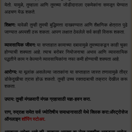
येतो. यामुळे, तुम्हाला आणि तुमच्या जोडीदाराला एकमेकांना समजून घेण्यात
अडचण येऊ शकते.
शिक्षण:
यावेळी तुम्ही तुमची बुद्धिमत्ता दाखवण्यात आणि शैक्षणिक क्षेत्रात पुढे
जाण्यात अपयशी ठरू शकता. आपण लक्षात ठेवलेले सर्व काही विसरू शकता.
व्यावसायिक जीवन:
या सप्ताहात कामाच्या दबावामुळे तुमच्याकडून काही चुका
होण्याची शक्यता आहे. त्याच बरोबर नियोजनाचा अभाव आणि व्यावसायिक
पद्धतीने काम न केल्याने व्यावसायिकांना नफा कमी होण्याची शक्यता आहे.
आरोग्य:
या मूलांक असलेल्या जातकांना या सप्ताहात जास्त तणावामुळे तीव्र
डोकेदुखीचा त्रास होऊ शकतो. तुम्ही उच्च रक्तदाबाची तक्रार देखील करू
शकता.
उपाय: तुम्ही मंगळवारी मंगळ ग्रहासाठी यज्ञ-हवन करा.
रत्न, रुद्राक्ष समेत सर्व ज्योतिषीय समाधानासाठी येथे क्लिक करा:अ‍ॅस्ट्रोसेज
ऑनलाइन
शॉपिंग स्टोअर.