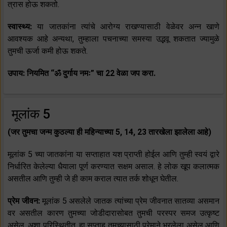
त्रास होऊ शकतो.
स्वास्थ्य:
या जातकांना त्यांचे आरोग्य राखण्यासाठी वेळेवर अन्न खाणे
आवश्यक आहे अन्यथा, तुम्हाला पचनाच्या समस्या उद्भवू शकतात ज्यामुळे
तुमची ऊर्जा कमी होऊ शकते.
उपाय: नियमित “ॐ दुर्गाय नमः” चा 22 वेळा जप करा.
मूलांक 5
(जर तुमचा जन्म कुठल्या ही महिन्याच्या 5, 14, 23 तारखेला झालेला आहे)
मूलांक 5 च्या जातकांना या सप्ताहात यश प्राप्ती होईल आणि तुम्ही स्वयं द्वारे
निर्धारित केलेल्या धैयाला पूर्ण करण्यात सक्षम असाल. हे लोक खूप कलात्मक
असतील आणि तुम्ही जे ही काम कराल त्यात तर्क शोधून घेतील.
प्रेम जीवन:
मूलांक 5 असलेले जातक त्यांच्या प्रेम जीवनात सातव्या असमान
वर असतील कारण तुमच्या जोडीदारासोबत तुमची परस्पर समज उत्कृष्ट
असेल. अशा परिस्थितीत, हा सप्ताह तुमच्यासाठी प्रेमाने भरलेला असेल आणि