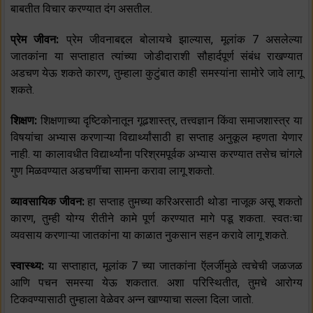
बाबतीत विचार करण्यात दंग असतील.
प्रेम जीवन:
प्रेम जीवनाबद्दल बोलायचे झाल्यास, मूलांक 7 असलेल्या
जातकांना या सप्ताहात त्यांच्या जोडीदाराशी सौहार्दपूर्ण संबंध राखण्यात
अडचण येऊ शकते कारण, तुम्हाला कुटुंबात काही समस्यांना सामोरे जावे लागू
शकते.
शिक्षण:
शिक्षणाच्या दृष्टिकोनातून गूढशास्त्र, तत्त्वज्ञान किंवा समाजशास्त्र या
विषयांचा अभ्यास करणाऱ्या विद्यार्थ्यांसाठी हा सप्ताह अनुकूल म्हणता येणार
नाही. या कालावधीत विद्यार्थ्यांना परिश्रमपूर्वक अभ्यास करण्यात तसेच चांगले
गुण मिळवण्यात अडचणींचा सामना करावा लागू शकतो.
व्यावसायिक जीवन:
हा सप्ताह तुमच्या करिअरसाठी थोडा नाजूक असू शकतो
कारण, तुम्ही योग्य रीतीने कामे पूर्ण करण्यात मागे पडू शकता. स्वतःचा
व्यवसाय करणाऱ्या जातकांना या काळात नुकसान सहन करावे लागू शकते.
स्वास्थ्य:
या सप्ताहात, मूलांक 7 च्या जातकांना ऍलर्जीमुळे त्वचेची जळजळ
आणि पचन समस्या येऊ शकतात. अशा परिस्थितीत, तुमचे आरोग्य
टिकवण्यासाठी तुम्हाला वेळेवर अन्न खाण्याचा सल्ला दिला जातो.