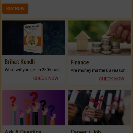
BUY NOW
Brihat Kundli
Finance
What will you get in 250+ pages Colored Brihat Kundli.
Are money matters a reason for the dark-circles under your eyes?
CHECK NOW
CHECK NOW
Ask A Question
Career / Job