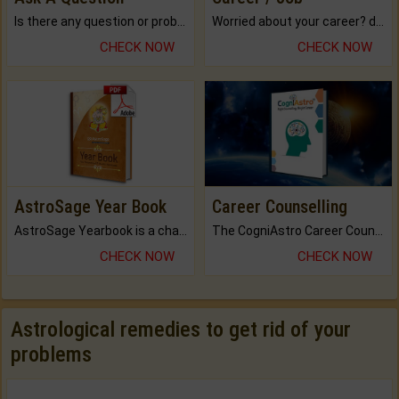
Is there any question or problem lingering.
Worried about your career? don't know what is.
CHECK NOW
CHECK NOW
AstroSage Year Book
Career Counselling
AstroSage Yearbook is a channel to fulfill your dreams and destiny.
The CogniAstro Career Counselling Report is the most comprehensive report available on this topic.
CHECK NOW
CHECK NOW
Astrological remedies to get rid of your
problems