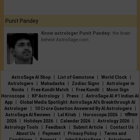
Punit Pandey
Know astrologer Punit Pandey:
the brain
behind AstroSage.com
AstroSage AI Shop
|
List of Gemstone
|
World Clock
|
Astrologers
|
Mahadasha
|
Zodiac Signs
|
Astrologer in
Noida
|
Free Kundli Match
|
Free Kundli
|
Moon Sign
Horoscope
|
KP Astrology
|
Press
|
AstroSage AI #1 Indian AI
App
|
Global Media Spotlight: AstroSage AI’s Breakthrough AI
Astrologer
|
10 Crore Question Answered By AI Astrologers
|
AstroSage AI Reviews
|
Lal Kitab
|
Horoscope 2026
|
राशिफल
2026
|
Holidays 2026
|
Calendar 2026
|
Astrology 2026
|
Astrology Tools
|
Feedback
|
Submit Article
|
Contact Us
|
About Us
|
Payment
|
Privacy Policy
|
Terms and
Conditions
|
Support
|
Jobs@AstroSage
|
Astrologer