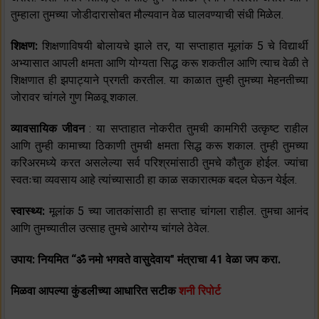
तुम्हाला तुमच्या जोडीदारासोबत मौल्यवान वेळ घालवण्याची संधी मिळेल.
शिक्षण:
शिक्षणाविषयी बोलायचे झाले तर, या सप्ताहात मूलांक 5 चे विद्यार्थी
अभ्यासात आपली क्षमता आणि योग्यता सिद्ध करू शकतील आणि त्याच वेळी ते
शिक्षणात ही झपाट्याने प्रगती करतील. या काळात तुम्ही तुमच्या मेहनतीच्या
जोरावर चांगले गुण मिळवू शकाल.
व्यावसायिक जीवन
: या सप्ताहात नोकरीत तुमची कामगिरी उत्कृष्ट राहील
आणि तुम्ही कामाच्या ठिकाणी तुमची क्षमता सिद्ध करू शकाल. तुम्ही तुमच्या
करिअरमध्ये करत असलेल्या सर्व परिश्रमांसाठी तुमचे कौतुक होईल. ज्यांचा
स्वतःचा व्यवसाय आहे त्यांच्यासाठी हा काळ सकारात्मक बदल घेऊन येईल.
स्वास्थ्य:
मूलांक 5 च्या जातकांसाठी हा सप्ताह चांगला राहील. तुमचा आनंद
आणि तुमच्यातील उत्साह तुमचे आरोग्य चांगले ठेवेल.
उपाय: नियमित “ॐ नमो भगवते वासुदेवाय" मंत्राचा 41 वेळा जप करा.
मिळवा आपल्या कुंडलीच्या आधारित सटीक
शनी रिपोर्ट