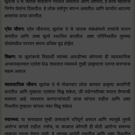
मूलांक 9 चे जातक साहसाने भरलेले असतील आणि अश्यात, हे बरेच महत्वाचे
निर्णय घेतांना दिसतील. हे लोक सर्वगुण संपन्न असतील आणि कार्यात आपल्या
क्षमतांचा वापर करतील.
प्रेम जीवन:
प्रेम जीवनात, मूलांक 9 चे जातक संबंधांमध्ये तत्त्वांचे पालन
करतील आणि उच्च मूल्ये स्थापित करतील. अशा परिस्थितीत तुमच्या
दोघांमधील परस्पर समज अधिक दृढ होईल.
शिक्षण:
या मूलांकाचे विद्यार्थी त्यांच्या आवडीच्या कोणत्या ही व्यावसायिक
अभ्यासक्रमात प्रवेश घेऊ शकतात ज्यामध्ये तुम्ही उत्कृष्टता प्राप्त करण्यास
सक्षम असाल.
व्यावसायिक जीवन:
मूलांक 9 चे नोकरदार लोक कामात उत्कृष्ट कामगिरी
करतील आणि तुम्हाला प्रशंसा मिळू शकेल, जी पदोन्नतीच्या रूपात येण्याची
शक्यता आहे. व्यवसाय करणाऱ्यांसाठी काळ चांगला राहील आणि अशा
स्थितीत तुम्हाला चांगला नफा मिळू शकेल.
स्वास्थ्य:
या सप्ताहात तुम्ही उत्साहाने परिपूर्ण असाल आणि त्यामुळे तुमचे
आरोग्य चांगले राहील. तसेच, या काळात कोणती ही मोठी आरोग्य समस्या
तुम्हाला त्रास देणार नाही. हे जातक आनंदी राहतील आणि अशा स्थितीत