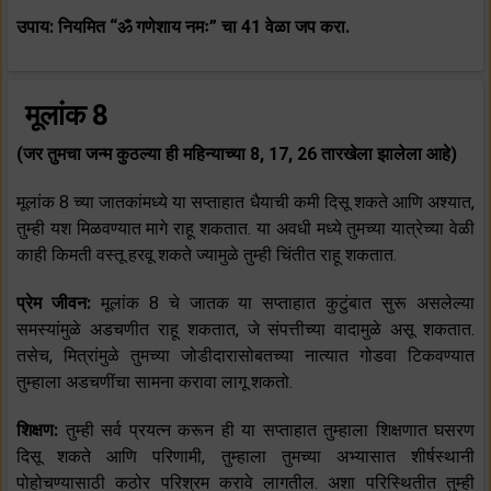
उपाय: नियमित “ॐ गणेशाय नमः” चा 41 वेळा जप करा.
मूलांक 8
(जर तुमचा जन्म कुठल्या ही महिन्याच्या 8, 17, 26 तारखेला झालेला आहे)
मूलांक 8 च्या जातकांमध्ये या सप्ताहात धैयाची कमी दिसू शकते आणि अश्यात,
तुम्ही यश मिळवण्यात मागे राहू शकतात. या अवधी मध्ये तुमच्या यात्रेच्या वेळी
काही किमती वस्तू हरवू शकते ज्यामुळे तुम्ही चिंतीत राहू शकतात.
प्रेम जीवन:
मूलांक 8 चे जातक या सप्ताहात कुटुंबात सुरू असलेल्या
समस्यांमुळे अडचणीत राहू शकतात, जे संपत्तीच्या वादामुळे असू शकतात.
तसेच, मित्रांमुळे तुमच्या जोडीदारासोबतच्या नात्यात गोडवा टिकवण्यात
तुम्हाला अडचणींचा सामना करावा लागू शकतो.
शिक्षण:
तुम्ही सर्व प्रयत्न करून ही या सप्ताहात तुम्हाला शिक्षणात घसरण
दिसू शकते आणि परिणामी, तुम्हाला तुमच्या अभ्यासात शीर्षस्थानी
पोहोचण्यासाठी कठोर परिश्रम करावे लागतील. अशा परिस्थितीत तुम्ही