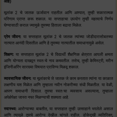
आहे)
मूलांक 2 चे जातक ऊर्जावान राहतील आणि अश्यात, तुम्ही सकारात्मक
परिणाम प्राप्त करू शकाल. या सप्ताहाचा उपयोग तुम्ही महत्वाचे निर्णय
घेण्यासाठी कराल ज्यामुळे तुमच्या हिताला बढावा मिळेल.
प्रेम जीवन:
या सप्ताहात मूलांक 2 चे जातक त्यांच्या जोडीदारासोबतच्या
नात्यात आनंदी दिसतील आणि हे तुमच्या नात्यातील समाधानामुळे असेल.
शिक्षण:
या सप्ताहात मूलांक 2 चे विद्यार्थी शैक्षणिक क्षेत्रात आपली क्षमता
आणि योग्यता दाखवून स्वतःचे नाव कमवतील. तसेच, तुम्ही केमिस्ट्री, मरीन
इंजिनीअरिंग सारख्या विषयात प्राविण्य मिळवू शकाल.
व्यावसायिक जीवन:
या मूलांकाचे जे जातक जे काम करतात त्यांना या काळात
लक्षणीय यश मिळेल आणि तुम्हाला नवीन नोकरीच्या संधी मिळतील. या वेळी,
आपण समाधानी दिसाल. तुमचा स्वतःचा व्यवसाय असल्यास, तुम्हाला
अपेक्षेपेक्षा जास्त नफा मिळण्याची शक्यता आहे.
स्वास्थ्य:
आरोग्याच्या बाबतीत, या सप्ताहात तुम्ही उत्साहाने भरलेले असाल
आणि त्यामुळे तुमचे आरोग्य देखील चांगले राहील. डोकेदुखी व्यतिरिक्त,