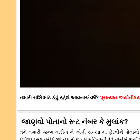
તમારી રાશિ માટે કેવું રહેશે આવનારું વર્ષ?
પ્રખ્યાત જ્યોતીષ
જાણવો પોતાનો રૂટ નંબર કે મુલાંક?
તમે તમારી જન્મ તારીખ ને એકી સંખ્યાં માં ફેરવીને પોતા
છે.ઉદાહરણ તરીકે,જો તમારો જન્મ મહિનાની 11 તારીખે થયો છ