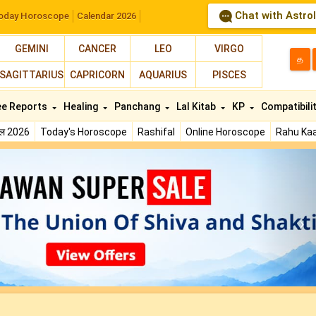
Chat with Astro
oday Horoscope
Calendar 2026
GEMINI
CANCER
LEO
VIRGO
த
SAGITTARIUS
CAPRICORN
AQUARIUS
PISCES
ee Reports
Healing
Panchang
Lal Kitab
KP
Compatibili
फल 2026
Today's Horoscope
Rashifal
Online Horoscope
Rahu Kaa
N