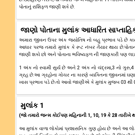
પોતાનું રાશિફળ જાણી શકે છે.
જાણો પોતાના મુલાંક આધારિત સાપ્તાહિ
અમારા જીવન ઉપર અંક જ્યોતિષ નો બહુ પ્રભાવ પડે છે ક
આધાર પરજ તમારો મુલાંક કે રૂટ નંબર તૈયાર થાય છે.પોતાન
જાણી શકો છો અને પોતાના ભવિષ્યફળ ની જાણકારી પણ લઇ 
1 અંક નો સ્વામી સુર્ય છે અને 2 અંક નો ચંદ્રમા,3 નો ગુરુ,4 
ગ્રહ છે.આ ગ્રહોના ગોચર ના કારણે વ્યક્તિના જીવનમાં 
ખાસ પ્રભાવ પડે છે.તો આવો જાણીએ કે મુલાંક મુજબ 03 થી 09 
મુલાંક 1
(જો તમારો જન્મ કોઈપણ મહિનાની 1, 10, 19 કે 28 તારીખે થ
આ મુલાંક વાળા લોકોમાં પ્રશાસનિક ગુણ હોય છે અને આ લો