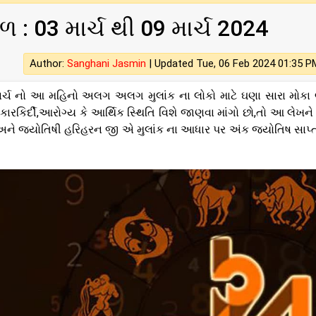
 : 03 માર્ચ થી 09 માર્ચ 2024
Author:
Sanghani Jasmin
|
Updated Tue, 06 Feb 2024 01:35 P
ાર્ચ નો આ મહિનો અલગ અલગ મુલાંક ના લોકો માટે ઘણા સારા મોકા
કારકિર્દી,આરોગ્ય કે આર્થિક સ્થિતિ વિશે જાણવા માંગો છો,તો આ લેખને છ
અને જ્યોતિષી હરિહરન જી એ મુલાંક ના આધાર પર અંક જ્યોતિષ સાપ્