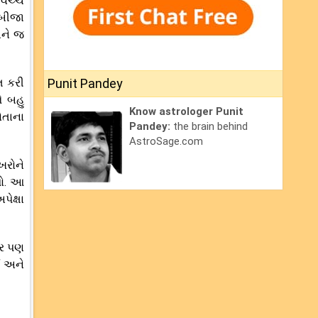
વચ્ચે
કબીજા
ંને જ
ત કરી
Punit Pandey
ે બહુ
Know astrologer Punit
ોતાના
Pandey:
the brain behind
AstroSage.com
ખરોને
શો. આ
ેક્ષા
પર પણ
ા અને