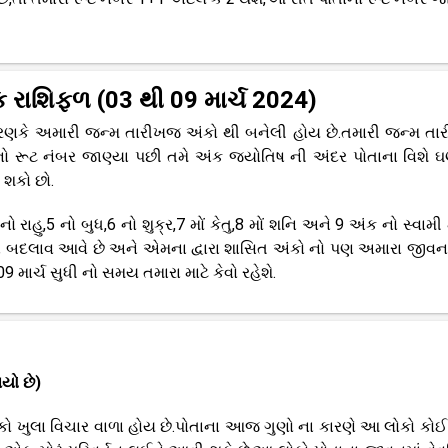
ક રાશિફળ (03 થી 09 માર્ચ 2024)
ારણકે અમારી જન્મ તારીખજ અંકો થી બનેલી હોય છે.તમારી જન્મ તા
ો રૂટ નંબર જાણ્યા પછી તમે અંક જ્યોતિષ ની અંદર પોતાના વિશે ઘણુ
શકો છો.
નો રાહુ,5 નો બુધ,6 નો શુક્ર,7 મોં કેતુ,8 મોં શનિ અને 9 અંક નો સ્વામ
ઘણા બદલાવ આવે છે અને એમના દ્વારા શાસિત અંકો નો પણ અમારા જીવ
માર્ચ સુધી નો સમય તમારા માટે કેવો રહેશે.
યો છે)
કો ખુલા વિચાર વાળા હોય છે.પોતાના આજ ગુણો ના કારણે આ લોકો કો