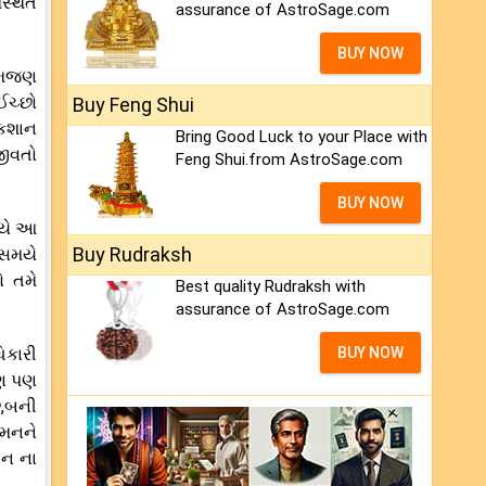
સ્થિત
assurance of AstroSage.com
BUY NOW
 સમજણ
ઈચ્છો
Buy Feng Shui
ુકશાન
Bring Good Luck to your Place with
જીવતો
Feng Shui.from AstroSage.com
BUY NOW
મયે આ
Buy Rudraksh
 સમયે
ો તમે
Best quality Rudraksh with
assurance of AstroSage.com
િકારી
BUY NOW
ાણ પણ
ે,બની
 મનને
ાન ના