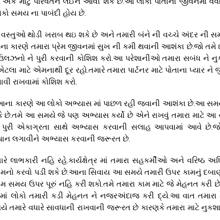
માં એક મોટું પરિવર્તન લઈને આવી શકે છે.આ લોકો પોતાના જીવનમાં વેવ
ોકો સમય ના પાબંદી હોય છે.
ે વસ્તુઓ થોડી ખરાબ થઇ શકે છે અને તમારી બંને ની વચ્ચે અંદર ની
કારણે તમારા પ્રેમ જીવનમાં સુખ ની કમી થવાની આશંકા છે.જો તમે 
ી ઉલઝનો ને પુરી કરવાની કોશિશ કરો.આ પરેશાનીઓ તમારા સબંધ ને ન
ા માટે એમનાથી દૂર રહો.તમારે તમારા પાર્ટનર માટે પોતાના પ્યાર ને 
વી રાખવામાં કોશિશ કરો.
ને આના કારણે આ લોકો અભ્યાસ માં પાછળ રહી જવાની આશંકા છે.આ સ
કે છે.તમે આ સમયે જે પણ અભ્યાસ કર્યો છે એને રાખવું તમારા માટે આ
ે પુરી એકાગ્રતા સાથે અભ્યાસ કરવાની સલાહ આપવામાં આવે છે.જ
ધ્યાન લગાવીને અભ્યાસ કરવાની જરૂરત છે.
રે લાભકારી નહિ રહે.કાર્યક્ષેત્ર માં તમારા સહકર્મીઓ અને વરિષ્ઠ અધ
 નો સામનો કરવો પડી શકે છે.આના સિવાય આ સમયે તમારી ઉપર કામનું દબ
ામ સમય ઉપર પૂરું નહિ કરી શકો.તમે તમારા કામ માટે જે મેહનત કરી છ
ર માં લોકો તમારી કડી મેહનત ને નજરઅંદાજ કરી દ્યે.આ વાત તમારા
યે તમારે વધારે સાવધાની રાખવાની જરૂરત છે કારણકે તમારા માટે નુકશ