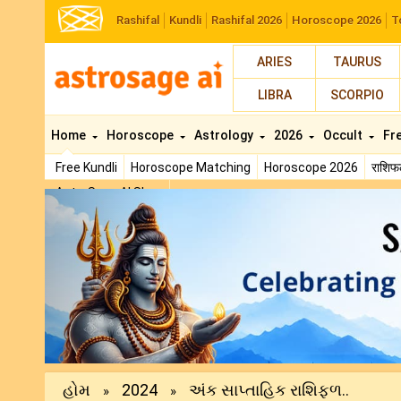
Rashifal
Kundli
Rashifal 2026
Horoscope 2026
T
ARIES
TAURUS
LIBRA
SCORPIO
Home
Horoscope
Astrology
2026
Occult
Fr
Free Kundli
Horoscope Matching
Horoscope 2026
राशि
AstroSage AI Shop
Previous
હોમ
2024
અંક સાપ્તાહિક રાશિફળ..
»
»