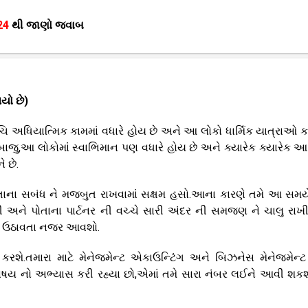
024
થી જાણો જવાબ
યો છે)
ચિ અધિયાત્મિક કામમાં વધારે હોય છે અને આ લોકો ધાર્મિક યાત્રાઓ કર
બાજુ,આ લોકોમાં સ્વાભિમાન પણ વધારે હોય છે અને ક્યારેક ક્યારેક આ 
 છે.
ોતાના સબંધ ને મજબુત રાખવામાં સક્ષમ હસો.આના કારણે તમે આ સમય
ાની અને પોતાના પાર્ટનર ની વચ્ચે સારી અંદર ની સમજણ ને ચાલુ રાખ
ંદ ઉઠાવતા નજર આવશો.
 કરશે.તમારા માટે મેનેજમેન્ટ એકાઉન્ટિંગ અને બિઝનેસ મેનેજમેન્ટ
ષય નો અભ્યાસ કરી રહ્યા છો,એમાં તમે સારા નંબર લઈને આવી શકશ