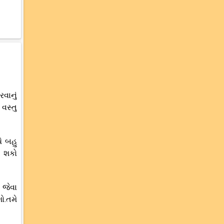
વાનું
વસ્તુ
ે બહુ
ી શકો
 જેવા
ો.તમે