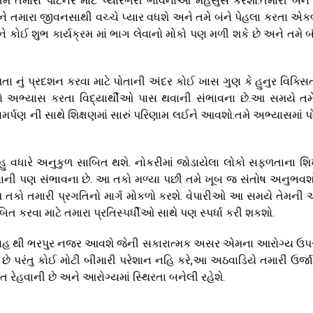
ે તમારા પાર્ટનર માટે પ્યારભરી ભાવનાઓ મહેસુસ કરશો.તમારી બંને 
 તમારા જીવનસાથી વચ્ચે પ્યાર વધશે અને તમે બંને પેહલા કરતા એ
કોઈ શુભ કાર્યક્રમ માં ભાગ લેવાનો મોકો પણ મળી શકે છે અને તમે બ
તા નું પ્રદશન કરવા માટે પોતાની અંદર કોઈ ખાસ ગુણ કે હુનુર વિક્સિ
ોનો અભ્યાસ કરતા વિદ્યાર્થીઓ પાસ થવાની સંભાવના છે.આ સમયે તમ
્પણ ની સાથે શિક્ષણમાં સારું પરિણામ લઈને આવશો.તમે અભ્યાસમાં પ
ુ વધારે અનુકુળ સાબિત થશે. નોકરીમાં જોડાયેલા લોકો સફળતાના શિ
વાની પણ સંભાવના છે. આ તકો મળ્યા પછી તમે ખૂબ જ સંતોષ અનુભવ
કો તમારી પ્રગતિનો માર્ગ મોકળો કરશે. વેપારીઓ આ સમયે તેમની અપ
બિત કરવા માટે તમારા પ્રતિસ્પર્ધીઓ સાથે પણ સ્પર્ધા કરી શકશો.
ત્સાહ થી ભરપુર નજર આવશે જેની સકારાત્મક અસર એમના આરોગ્ય ઉ
 પરંતુ કોઈ મોટી બીમારી પરેશાન નહિ કરે,આ અઠવાડિયે તમારી ઉર્જ
 રેહવાની છે અને આરોગ્યમાં સ્થિરતા બનેલી રહેશે.