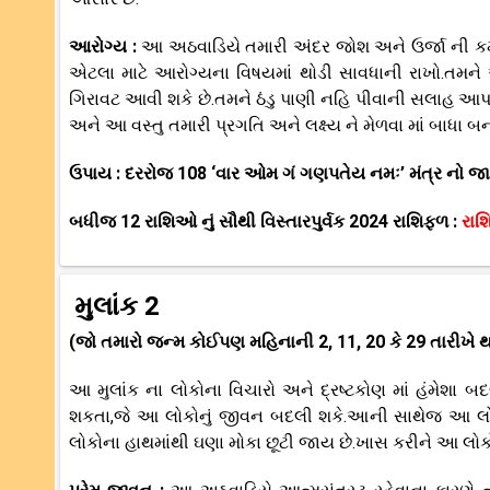
આરોગ્ય :
આ અઠવાડિયે તમારી અંદર જોશ અને ઉર્જા ની ક
એટલા માટે આરોગ્યના વિષયમાં થોડી સાવધાની રાખો.તમને
ગિરાવટ આવી શકે છે.તમને ઠંડુ પાણી નહિ પીવાની સલાહ આપ
અને આ વસ્તુ તમારી પ્રગતિ અને લક્ષ્ય ને મેળવા માં બાધા બન
ઉપાય : દરરોજ 108 ‘વાર ઓમ ગં ગણપતેય નમઃ’ મંત્ર નો જા
બધીજ 12 રાશિઓ નું સૌથી વિસ્તારપુર્વક 2024 રાશિફળ :
રાશ
મુલાંક 2
(જો તમારો જન્મ કોઈપણ મહિનાની 2, 11, 20 કે 29 તારીખે થ
આ મુલાંક ના લોકોના વિચારો અને દ્રષ્ટકોણ માં હંમેશ
શકતા,જે આ લોકોનું જીવન બદલી શકે.આની સાથેજ આ લો
લોકોના હાથમાંથી ઘણા મોકા છૂટી જાય છે.ખાસ કરીને આ લોકોન