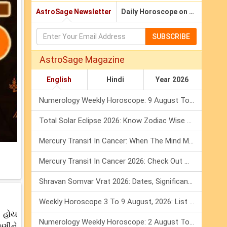
AstroSage Newsletter
Daily Horoscope on Email
SUBSCRIBE
AstroSage Magazine
English
Hindi
Year 2026
Numerology Weekly Horoscope: 9 August To 15 August, 2026
Total Solar Eclipse 2026: Know Zodiac Wise Prediction
Mercury Transit In Cancer: When The Mind Meets The Heart!
Mercury Transit In Cancer 2026: Check Out What It Brings For You
Shravan Somvar Vrat 2026: Dates, Significance & Rituals In August
Weekly Horoscope 3 To 9 August, 2026: List Of Fasts & Festivals
ે હોય
Numerology Weekly Horoscope: 2 August To 8 August, 2026
ાણીને