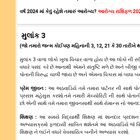
વર્ષ 2024 માં કેવું રહેશે તમારું આરોગ્ય?
આરોગ્ય રાશિફળ 2
મુલાંક 3
(જો તમારો જન્મ કોઈપણ મહિનાની 3, 12, 21 કે 30 તારીખે થ
મુલાંક 3 વાળા લોકો ખુલા વિચાર વાળા હોય છે.આ લોકો ની રુ
વધારે પસંદ કરે છે.આનાથી એમને સંતુષ્ટિ મળે છે.અને બીજી 
પોતાની વિરુદ્ધ ચાલી જાય છે અને એમના વિકાસ માં બાધા બને
પ્રેમ જીવન :
આ અઠવાડિયે તમે તમારા પાર્ટનર ની સાથે પ
પ્રસન્ન મહેસુસ કરશો.તમે તમારી મેચ્યોરિટી ની સાથે પોત
છો.એની સાથે તમે તમારા જીવનસાથી સાથે રોમાન્સ નો આન
શિક્ષણ :
આ સમયે વિદ્યાર્થી શિક્ષણ માં શાનદાર પ્રદશન
અભ્યાસક્રમો ફળદાયી સાબિત થશેતમે આ અઠવાડિયે જે વિ
શિક્ષણ ને લઈને વધારે વેવસાયિક બનીને અભ્યાસ કરશો.