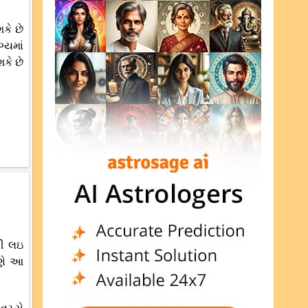
કે છે
્યમાં
કે છે
થી લઇ
રણે આ