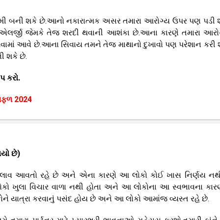
મી બની શકે છે.આનો નકારાત્મક અસર તમારા આરોગ્ય ઉપર પણ પડી શ
 એલર્જી જેમકે તેજ શરદી થવાની આશંકા છે.આના કારણે તમારા આરોગ
વામાં આવે છે.આના સિવાય તમને તેજ માથાનો દુખાવો પણ પરેશાન કરી શ
ી શકે છે.
પ કરો.
િફળ 2024
યો છે)
ા બદલાવ આવતો રહે છે અને એના કારણે આ લોકો કોઈ ખાસ નિર્ણય ન
કો ખુલા વિચાર વાળા નથી હોતા અને આ લોકોના આ સ્વભાવના કા
ે યાત્રા કરવાનું પસંદ હોય છે અને આ લોકો આમાંજ વ્યસ્ત રહે છે.