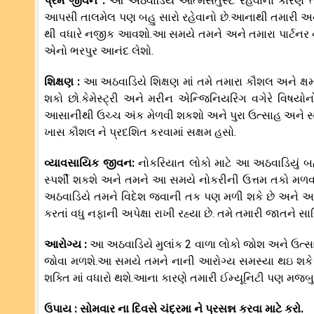
પ્રેમ જીવન :
આ અઠવાડિયે આત્મસંતુસ્ટ રહેવાના કારણે તમ
આપસી તાલમેલ પણ બહુ સારો રહેવાનો છે.આનાથી તમારી અને
થી વધારે નજીક આવશો.આ સમયે તમને અને તમારા પાર્ટનર ને 
એનો ભરપુર આનંદ લેશો.
શિક્ષણ :
આ અઠવાડિયે શિક્ષણ માં તમે તમારા કૌશલ અને ક્ષમ
શકો છો.કેમેસ્ટ્રી અને મરીન એન્જિનિયરિંગ વગેરે વિષય
આસાનીથી ઉચ્ચ અંક મેળવી શકશો અને પુરા ઉત્સાહ અને સમર
ખાસ કૌશલ ને પ્રદશિત કરવામાં સક્ષમ હસો.
વ્યાવસાયિક જીવન:
નોકરિયાત લોકો માટે આ અઠવાડિયું બહ
સ્પર્શી શકશે અને તમને આ સમયે નોકરીની ઉત્તમ તકો મળ
અઠવાડિયે તમને વિદેશ જવાની તક પણ મળી શકે છે અને આ ત
કરતાં વધુ નફાની અપેક્ષા રાખી રહ્યા છે. તમે તમારી જાતને સા
આરોગ્ય :
આ અઠવાડિયે મુલાંક 2 વાળા લોકો જોશ અને ઉ
જોવા મળશે.આ સમયે તમને નાની આરોગ્ય સમસ્યા થઇ શકે છે
શક્તિ માં વધારો થશે.આના કારણે તમારી ઈમ્યૂનિટી પણ મજબુત
ઉપાય : સોમવાર ના દિવસે ચંદ્રમા ને પ્રસન્ન કરવા માટે કરો.