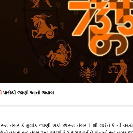
યો
પાસેથી જાણો આનો જવાબ
નો રૂટ નંબર કે મુલાંક જાણી શકો છો.રૂટ નંબર 1 થી લઈને 9 ની વચ્ચ
ે,તો તમારો રૂટ નંબર 1+1 એટલે કે 2 થશે,આ રીતે પોતાનો રૂટ નંબર જ