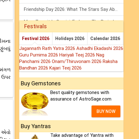
Friendship Day 2026: What The Stars Say About Your Best Friend!
Mars Transit In Gemini: Embrace The Period Full Of Energy & Intelligence
Festivals
Tarot Weekly Horoscope: 2 August To 8 August, 2026
Festival 2026
Holidays 2026
Calendar 2026
રીખના
ંબધું
Jagannath Rath Yatra 2026
Ashadhi Ekadashi 2026
Guru Purnima 2026
Hariyali Teej 2026
Nag
Panchami 2026
Onam/Thiruvonam 2026
Raksha
Bandhan 2026
Kajari Teej 2026
ી મંગળ
ન ઉપર
Buy Gemstones
Best quality gemstones with
assurance of AstroSage.com
BUY NOW
Buy Yantras
ઈ એવો
Take advantage of Yantra with