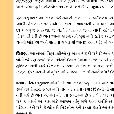
મહત્વપુર્ણ નિર્ણય લેવામાં સક્ષમ હોય છે જે એમની જિંદગી
અને વિચારપૂર્ણ દ્રષ્ટિકોણ અપનાવી શકે છે.આ મૂલાંક વાળા લ
પ્રેમ જીવન :
આ અઠવાડિયે તમારી અને તમારા પાર્ટનર વચ્ચ
ઓછી હોવાના કારણે સબંધ માં ખટાસ આવવાની આશંકા છે.આના 
છો કે બધુજ સારું થઇ જાય,તો તમારા મગજ માં ચાલી રહેલ
પોહચાડી રહી છે અને આના કારણે તમે ખુશ નહિ રહી શકતા એટલ
રાખવો જોઈએ અને પોતાના સબંધ માં આનંદ અને પ્રેમ ને બના
શિક્ષણ :
આ સમયે વિદ્યાર્થીઓ નું ધ્યાન ભટકી શકે છે અ
લોકો જે પણ કરશે એમાં એમને ધ્યાન દેવામાં દિક્કત આવી શ
મુશ્કિલ બની શકે છે.તમને અભ્યાસમાં ધ્યાન આપવા અન
કાનૂન,ફિજીક્સ કે અંગ્રેજી નો અભ્યાસ છો,તો તમને વધારે 
વ્યાવસાયિક જીવન:
નોકરીમાં આ અઠવાડિયું તમારા માટે વધા
સાથે વધારે સારા સબંધ નહિ હોવાના કારણે તમારે દિક્કતોં
વધી શકે છે અને એ વાત ની પણ સંભાવના છે કે તમે તમારું ક
શકે કે તમને એ કામ માટે ઓળખ નહિ મળે અને કાર્યક્ષેત્
પરેશાન કરી શકે છે.જો તમે બિઝનેસ કરી રહ્યા છો,તો આ સમ
આસાર છે.