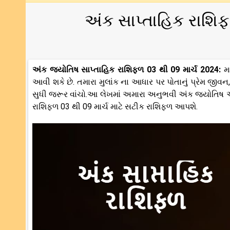
અંક સાપ્તાહિક રાશિફળ
અંક જ્યોતિષ સાપ્તાહિક રાશિફળ 03 થી 09 માર્ચ 2024:
મ
આવી શકે છે. તમારા મુલાંક ના આધાર પર પોતાનું પ્રેમ જીવન,
સુધી જરૂર વાંચો.આ લેખમાં અમારા અનુભવી અંક જ્યોતિષ 
રાશિફળ 03 થી 09 માર્ચ માટે સટીક રાશિફળ આપશે.