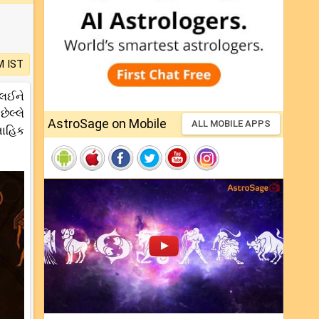
M IST
 લઈને
ેલ્લે
AstroSage on Mobile
ALL MOBILE APPS
તાહિક