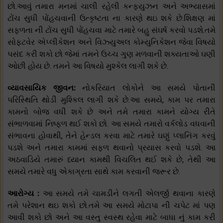
છો.આવું તમારા મનમાં ચાલી રહેલી કન્ફ્યુઝન અને અભ્યાસમાં
ટોંચ સુધી પોંહચવાની ઉત્કૃષ્ટતા ના કારણે થઇ શકે છે.શિક્ષણ માં
સફળતા ની ટોંચ સુધી પોંહચવા માટે તમારે બહુ સંઘર્ષ કરવો પડશે.તમે
સોફ્ટવેર એપ્લીકેશન અને વિઝ્યુઅલ કોમ્યુનિકેશન જેવા વિષયો
પસંદ કરી શકો છો જેમાં તમને ઉચ્ચ ગુણ મળવાની શક્યતાઓ ઘણી
ઓછી હોય છે. તમને આ વિષયો મુશ્કેલ લાગી શકે છે.
વ્યાવસાયિક જીવન:
નોકરિયાત લોકોને આ સમયે પોતાની
પરિસ્થિતિ થોડી મુશ્કિલ લાગી શકે છે.આ સમયે, કામ પર તમારા
કામનો બોજ વધી શકે છે અને તમે તમારા કામને યોગ્ય રીતે
સંભાળવામાં નિષ્ફળ થઈ શકો છો. આ સમયે તમારો વર્કલોડ વધવાની
સંભાવના હોવાથી, તેને હેન્ડલ કરવા માટે તમારે ઘણું પ્લાનિંગ કરવું
પડશે અને તમારા કામમાં સફળ થવાનો પ્રયાસ કરવો પડશે. આ
અઠવાડિયે તમારું ધ્યાન કામથી વિચલિત થઈ શકે છે, તેથી આ
સમયે તમારે વધુ એકાગ્રતા સાથે કામ કરવાની જરૂર છે.
આરોગ્ય :
આ સમયે તમે ચામડીને લગતી એલર્જી થવાના કારણે
તમે પરેશાન થઇ શકો છો.તમે આ સમયે મોટાપા ની ચપેટ માં પણ
આવી શકો છો અને આ વસ્તુ સ્વસ્થ રહેવા માટે બાધા નું કામ કરી