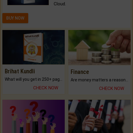
Cloud.
BUY NOW
Brihat Kundli
Finance
What will you get in 250+ pages Colored Brihat Kundli.
Are money matters a reason for the dark-circles under your eyes?
CHECK NOW
CHECK NOW