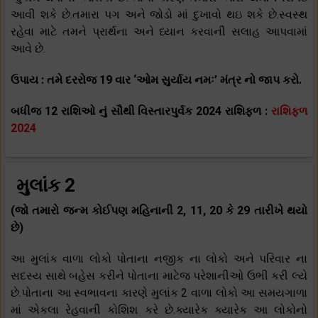
આવી શકે છે.તમારા પગ અને જોડો માં દુખાવો થઇ શકે છે.સ્વસ્થ
રહેવા માટે તમને પ્રાર્થના અને ધ્યાન કરવાની સલાહ આપવામાં
આવે છે.
ઉપાય : તમે દરરોજ 19 વાર ‘ઓમ સુર્યાય નમઃ’ મંત્ર નો જાપ કરો.
બધીજ 12 રાશિઓ નું સૌથી વિસ્તારપુર્વક 2024 રાશિફળ :
રાશિફળ
2024
મુલાંક 2
(જો તમારો જન્મ કોઈપણ મહિનાની 2, 11, 20 કે 29 તારીખે થયો
છે)
આ મુલાંક વાળા લોકો પોતાના નજીક ના લોકો અને પરિવાર ના
સદસ્ય સાથે બહેસ કરીને પોતાના માટેજ પરેશાનીઓ ઉભી કરી લ્યે
છે.પોતાના આ સ્વભાવના કારણે મુલાંક 2 વાળા લોકો આ સમયગાળા
માં એકલા રેહવાની કોશિશ કરે છે.ક્યારેક ક્યારેક આ લોકોનો