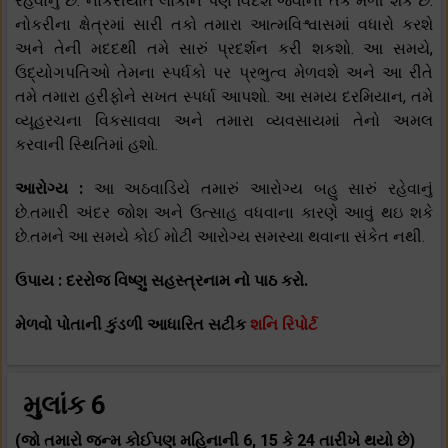
રહેવાનું છે. નોકરીયાત લોકોને પણ વિદેશ જવાની તક મળી શકે છે.
નોકરીના ક્ષેત્રમાં સારી તકો તમારા આત્મવિશ્વાસમાં વધારો કરશે
અને તેની મદદથી તમે સારું પ્રદર્શન કરી શકશો. આ સમયે,
ઉદ્યોગપતિઓ તેમના સ્પર્ધકો પર પ્રભુત્વ મેળવશે અને આ રીતે
તમે તમારા હરીફોને સખત સ્પર્ધા આપશો. આ સમય દરમિયાન, તમે
વ્યૂહરચના વિકસાવવા અને તમારા વ્યવસાયમાં તેનો અમલ
કરવાની સ્થિતિમાં હશો.
આરોગ્ય :
આ અઠવાડિયે તમારું આરોગ્ય બહુ સારું રહેવાનું
છે.તમારી અંદર જોશ અને ઉત્સાહ વધવાના કારણે આવું થઇ શકે
છે.તમને આ સમયે કોઈ મોટી આરોગ્ય સમસ્યા થવાના સંકેત નથી.
ઉપાય : દરરોજ વિષ્ણુ સહસ્ત્રનામ નો પાઠ કરો.
મેળવો પોતાની કુંડળી આધારિત સટીક
શનિ રિપોર્ટ
મુલાંક 6
(જો તમારો જન્મ કોઈપણ મહિનાની 6, 15 કે 24 તારીખે થયો છે)