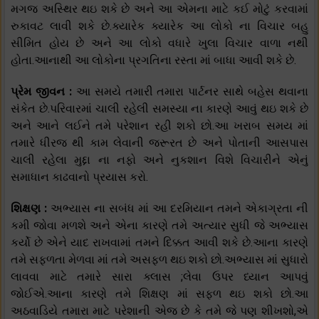
મગજ અસ્થિર થઇ શકે છે અને આ એમના માટે કઈ મોટું કરવામાં
રુકાવટ લાવી શકે છે.ક્યારેક ક્યારેક આ લોકો ના વિચાર બહુ
સીમિત હોય છે અને આ લોકો વધારે ખુલા વિચાર વાળા નથી
હોતા.આનાથી આ લોકોના પ્રગતિના રસ્તા માં બાધા આવી શકે છે.
પ્રેમ જીવન :
આ સમયે તમારી તમારા પાર્ટનર સાથે બહેસ થવાના
સંકેત છે.પરિવારમાં ચાલી રહેલી સમસ્યા ના કારણે આવું થઇ શકે છે
અને આને લઈને તમે પરેશાન રહી શકો છો.આ ખરાબ સમય માં
તમારે ધીરજ થી કામ લેવાની જરૂરત છે અને પોતાની આસપાસ
ચાલી રહેલા મુદ્દા ના નફો અને નુકશાન વિશે વિચારીને એનું
સમાધાન કાઢવાનો પ્રયાસ કરો.
શિક્ષણ :
અભ્યાસ ના સબંધ માં આ દરમિયાન તમને એકાગ્રતા ની
કમી જોવા મળશે અને એના કારણે તમે અત્યાર સુધી જે અભ્યાસ
કર્યો છે એને યાદ રાખવામાં તમને દિક્કત આવી શકે છે.આના કારણે
તમે સફળતા મેળવા માં તમે અસફળ થઇ શકો છો.અભ્યાસ માં સુધારો
લાવવા માટે તમારે સારા ક્લાસ ;લેવા ઉપર ધ્યાન આપવું
જોઈએ.આના કારણે તમે શિક્ષણ માં સફળ થઇ શકો છો.આ
અઠવાડિયે તમારા માટે પરેશાની એજ છે કે તમે જે પણ શીખશો,એ