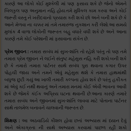
કારણે આ લોકો કોઈ મુશ્કેલી માં પણ ફસાય શકે છે જેનો એમને
બિલકુલ પણ અનુમાન નહિ હોય.તમે મુશ્કિલ કામ કરવા અને કોઈ
જરૂરી વસ્તુ ને ખરીદવાનો પ્રયાસ કરી શકો છો અને બની શકે છે કે
આને મેળવા ના ચક્કર માં તમે તમારુંજ નુકશાન કરી લેશો.આ સમયે
મુલાંક 4 વાળા લોકોની જરૂરત બહુ વધારે વધી શકે છે અને આના
કારણે તમે કોઈ પરેશાની માં ફસાવાના સંકેત છે.
પ્રેમ જીવન :
તમારા સબંધ માં સુખ-શાંતિ તો રહેશે પરંતુ તો પણ તમે
તમારા પ્રેમ જીવન ને લઈને સંતુષ્ટ મહેસુસ નહિ કરી શકો.બની શકે
છે કે તમારો તમારા પાર્ટનર સાથે સબંધ પુરા થવાના કગાર ઉપર
પોહચી જાય અને તમને એવું મહેસુસ થશે કે તમારા હાથમાંથી
બધુજ છુટી ગયું.આ ખાલી તમારી કલ્પના હોય શકે છે પરંતુ હકીકત
માં એવું કઈ નથી થવાનું અને તમારા મનમાં કોઈ એવી ભાવના આવી
શકે છે જેમકે કંઈક અપ્રિય ઘટના થવાની છે.આના કારણે તમારે
તમારા સબંધ અને જીવનમાં સુખ-શાંતિ લાવવા માટે પોતાના પાર્ટનર
સાથે તાલમેલ બનાવને ચાલવાની જરૂરત છે.
શિક્ષણ :
આ અઠવાડિયે કૌશલ હોવા છતાં અભ્યાસ માં ધ્યાન દેવું
અને એકાગ્રતા ની સાથે અભ્યાસ કરવામાં પાછળ રહી શકો