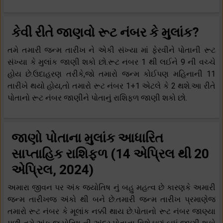
કેવી રીતે જાણવો રૂટ નંબર કે મુલાંક?
તમે તમારી જન્મ તારીખ ને એકી સંખ્યા માં ફેરવીને પોતાની રૂટ
સંખ્યા કે મુલાંક જાણી શકો છો.રૂટ નંબર 1 થી લઈને 9 ની વચ્ચે
હોય છે.ઉદાહરણ તરીકે,જો તમારો જન્મ કોઈપણ મહિનાની 11
તારીખે થયો હોય,તો તમારો રૂટ નંબર 1+1 એટલે કે 2 થશે.આ રીતે
પોતાનો રૂટ નંબર જાણીને પોતાનું રાશિફળ જાણી શકો છો.
જાણો પોતાના મુલાંક આધારિત
સાપ્તાહિક રાશિફળ (14 એપ્રિલ થી 20
એપ્રિલ, 2024)
અમારા જીવન પર અંક જ્યોતિષ નું બહુ મહત્વ છે કારણકે અમારી
જન્મ તારીખજ અંકો થી બને છે.તમારી જન્મ તારીખ પ્રમાણેજ
તમારો રૂટ નંબર કે મૂલાંક નક્કી થાય છે.પોતાનો રૂટ નંબર જાણ્યા