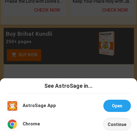
Praise the Lord with Divine Energies of Mala.
Keep Your Place Holy with Jadi.
CHECK NOW
CHECK NOW
Buy Brihat Kundli
250+ pages
BUY NOW
See AstroSage in...
Talk To
Chat With
Astrologer
Astrologer
AstroSage App
Open
NEW
Chrome
Continue
Home
Shop
Call
Chat
Account