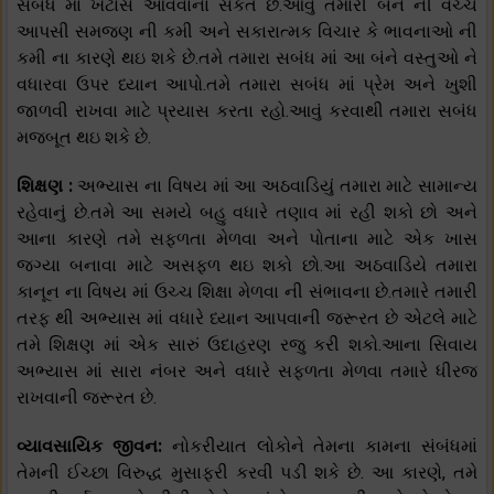
સબંધ માં ખટાસ આવવાના સંકેત છે.આવું તમારી બંને ની વચ્ચે
આપસી સમજણ ની કમી અને સકારાત્મક વિચાર કે ભાવનાઓ ની
કમી ના કારણે થઇ શકે છે.તમે તમારા સબંધ માં આ બંને વસ્તુઓ ને
વધારવા ઉપર ધ્યાન આપો.તમે તમારા સબંધ માં પ્રેમ અને ખુશી
જાળવી રાખવા માટે પ્રયાસ કરતા રહો.આવું કરવાથી તમારા સબંધ
મજબૂત થઇ શકે છે.
શિક્ષણ :
અભ્યાસ ના વિષય માં આ અઠવાડિયું તમારા માટે સામાન્ય
રહેવાનું છે.તમે આ સમયે બહુ વધારે તણાવ માં રહી શકો છો અને
આના કારણે તમે સફળતા મેળવા અને પોતાના માટે એક ખાસ
જગ્યા બનાવા માટે અસફળ થઇ શકો છો.આ અઠવાડિયે તમારા
કાનૂન ના વિષય માં ઉચ્ચ શિક્ષા મેળવા ની સંભાવના છે.તમારે તમારી
તરફ થી અભ્યાસ માં વધારે ધ્યાન આપવાની જરૂરત છે એટલે માટે
તમે શિક્ષણ માં એક સારું ઉદાહરણ રજુ કરી શકો.આના સિવાય
અભ્યાસ માં સારા નંબર અને વધારે સફળતા મેળવા તમારે ધીરજ
રાખવાની જરૂરત છે.
વ્યાવસાયિક જીવન:
નોકરીયાત લોકોને તેમના કામના સંબંધમાં
તેમની ઈચ્છા વિરુદ્ધ મુસાફરી કરવી પડી શકે છે. આ કારણે, તમે