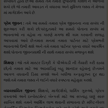
સબંધિત હોય છે.આ સમયે તમે તમારા છુપાયેલા કૌશલ ને ઓળખી
શકો છો જે તમારી આવડત ને વધારવા અને મુશ્કિલ લક્ષ્ય ને મેળવા
માં માર્ગદર્શન આપે છે.
પ્રેમ જીવન :
તમે આ સમયે તમારા પ્રેમ જીવનના નવા સબંધ ની
શુરુઆત કરી શકો છો.પરંતુ,તમારે આ સમયે પોતાના સબંધ માં
ભાવનાઓ ના વહેવા ના કારણે મગજ થી કામ કરવાની સલાહ
આપવામાં આવે છે.તમારા મનમાં તમારા પાર્ટનર માટે પ્રેમભરી
ભાવનાઓ ઉભી થશે અને તમે તમારા પાર્ટનર પ્રત્ય વધારે આકર્ષિત
થશો.પોતાના જીવનસાથી ની સાથે તમારા સબંધ મજબુત થશે.
શિક્ષણ :
જો તમે માસ્ટર ડિગ્રી કે પીએચડી ની તૈયારી કરી રહ્યા
છો,તો તમારા માટે આ અઠવાડિયું બહુ શાનદાર રહેવાનું છે.તમને
આગળ વધવાની ડિસા મળશે અને બધીજ કન્ફ્યુઝન દૂર થઇ
જશે.તમે તમારા લક્ષ્ય ને લઈને વધારે સ્પષ્ટતા મહેસુસ કરશો.
વ્યાવસાયિક જીવન:
શિક્ષકો, માર્ગદર્શકો, ધાર્મિક ગુરુઓ, પ્રેરક
વક્તાઓ અને ઇન્વેસ્ટમેન્ટ બેન્કર્સ માટે આ સપ્તાહ ઘણું સારું
સાબિત થશે. તમને આર્થિક લાભ થવાની સંભાવના છે. મલ્ટિ-લેવલ