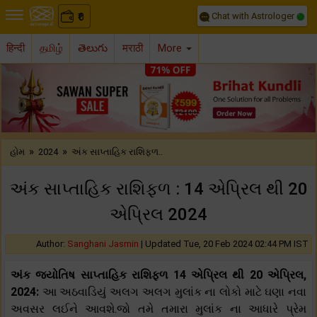
Chat with Astrologer
0
₹
हिन्दी
தமிழ்
తెలుగు
मराठी
More
Previous
Nex
»
»
હોમ
2024
અંક સાપ્તાહિક રાશિફળ..
અંક સાપ્તાહિક રાશિફળ : 14 એપ્રિલ થી 20
એપ્રિલ 2024
Author:
Sanghani Jasmin
|
Updated Tue, 20 Feb 2024 02:44 PM IST
અંક જ્યોતિષ સાપ્તાહિક રાશિફળ 14 એપ્રિલ થી 20 એપ્રિલ,
2024:
આ અઠવાડિયું અલગ અલગ મુલાંક ના લોકો માટે ઘણા નવા
અવસર લઈને આવશે.જો તમે તમારા મુલાંક ના આધારે પ્રેમ