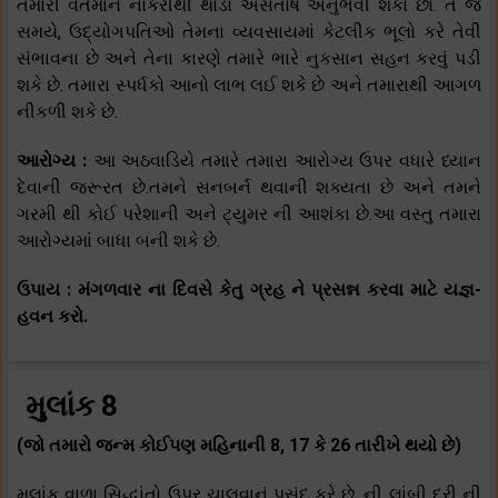
તમારી વર્તમાન નોકરીથી થોડો અસંતોષ અનુભવી શકો છો. તે જ
સમયે, ઉદ્યોગપતિઓ તેમના વ્યવસાયમાં કેટલીક ભૂલો કરે તેવી
સંભાવના છે અને તેના કારણે તમારે ભારે નુકસાન સહન કરવું પડી
શકે છે. તમારા સ્પર્ધકો આનો લાભ લઈ શકે છે અને તમારાથી આગળ
નીકળી શકે છે.
આરોગ્ય :
આ અઠવાડિયે તમારે તમારા આરોગ્ય ઉપર વધારે ધ્યાન
દેવાની જરૂરત છે.તમને સનબર્ન થવાની શક્યતા છે અને તમને
ગરમી થી કોઈ પરેશાની અને ટ્યુમર ની આશંકા છે.આ વસ્તુ તમારા
આરોગ્યમાં બાધા બની શકે છે.
ઉપાય : મંગળવાર ના દિવસે કેતુ ગ્રહ ને પ્રસન્ન કરવા માટે યજ્ઞ-
હવન કરો.
મુલાંક 8
(જો તમારો જન્મ કોઈપણ મહિનાની 8, 17 કે 26 તારીખે થયો છે)
મુલાંક વાળા સિદ્ધાંતો ઉપર ચાલવાનું પસંદ કરે છે. ની લાંબી દુરી ની