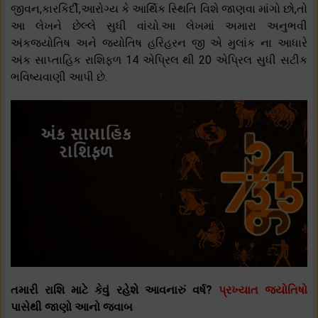
જીવન,કારકિર્દી,આરોગ્ય કે આર્થિક સ્થિતિ વિશે જાણવા માંગો છો,તો
આ લેખને છેલ્લે સુધી વાંચો.આ લેખમાં અમારા અનુભવી
અંકજ્યોતિષ અને જ્યોતિષ હરિહરન જી એ મુલાંક ના આધારે
અંક સાપ્તાહિક રાશિફળ 14 એપ્રિલ થી 20 એપ્રિલ સુધી સટીક
ભવિષ્યવાણી આપી છે.
તમારી રાશિ માટે કેવું રહેશે આવનારું વર્ષ?
પ્રખ્યાત જ્યોતિષો
પાસેથી જાણો આનો જવાબ