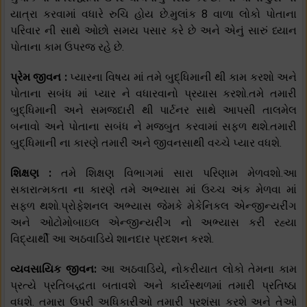
યાત્રા કરવામાં વધારે રુચિ હોય છે.મુલાંક 8 વાળા લોકો પોતાના
પરિવાર ની સાથે ઓછો સમય પસાર કરે છે અને એનું સારું ધ્યાન
પોતાના કામ ઉપરજ રહે છે.
પ્રેમ જીવન :
પ્યારના વિષય માં તમે બુદ્ધિમાની થી કામ કરશો અને
પોતાના સબંધ માં પ્યાર ને વધારવાનો પ્રયાસ કરશો.તમે તમારી
બુદ્ધિમાની અને સમજદારી થી પાર્ટનર સાથે આપસી તાલમેલ
બનાવો અને પોતાના સબંધ ને મજબુત કરવામાં સફળ થશે.તમારી
બુદ્ધિમાની ના કારણે તમારી અને જીવનસાથી વચ્ચે પ્યાર વધશે.
શિક્ષણ :
તમે શિક્ષણ વિભાગમાં સારા પરિણામ મેળવશો.આ
સકારાત્મકતા ના કારણે તમે અભ્યાસ માં ઉચ્ચ અંક મેળવા માં
સફળ થશો.પ્રોફેશનલ અભ્યાસ જેમકે મેકેનિકલ એન્જીન્યરીંગ
અને ઓટોમોબાઇલ એન્જીન્યરીંગ નો અભ્યાસ કરી રહ્યા
વિદ્યાર્થી આ અઠવાડિયે શાનદાર પ્રદશન કરશે.
વ્યવસાયિક જીવન:
આ અઠવાડિયે, નોકરીયાત લોકો તેમના કામ
પ્રત્યે પ્રતિબદ્ધતા બતાવશે અને કાર્યસ્થળમાં તમારી પ્રતિષ્ઠા
વધશે. તમારા ઉપરી અધિકારીઓ તમારી પ્રશંસા કરશે અને તેઓ