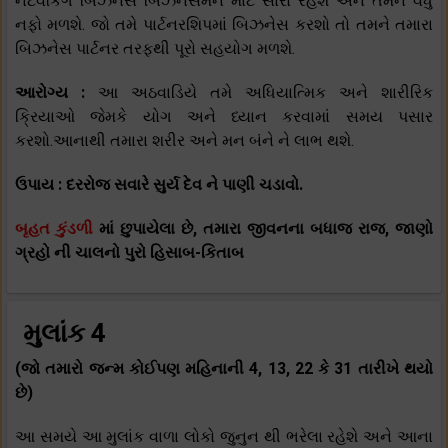
નેટવર્કિંગ બિઝનેસ બિઝનેસમેન માટે સારો રહેશે અને તમને વધુ
નફો મળશે. જો તમે પાર્ટનરશિપમાં બિઝનેસ કરશો તો તમને તમારા
બિઝનેસ પાર્ટનર તરફથી પૂરો સહયોગ મળશે.
આરોગ્ય :
આ અઠવાડિયે તમે અધિયાત્મિક અને શારીરિક
ક્રિયાઓ જેમકે યોગ અને ધ્યાન કરવામાં સમય પસાર
કરશો.આનાથી તમારા શરીર અને મન બંને ને લાભ થશે.
ઉપાય : દરરોજ સવારે સુર્ય દેવ ને પાણી ચડાવો.
બૃહત કુંડળી
માં છુપાયેલા છે, તમારા જીવનના બધાજ રાજ, જાણો
ગ્રહો ની ચાલનો પુરો હિસાબ-કિતાબ
મુલાંક 4
(જો તમારો જન્મ કોઈપણ મહિનાની 4, 13, 22 કે 31 તારીખે થયો
છે)
આ સમયે આ મુલાંક વાળા લોકો જુનુન થી ભરેલા રહેશે અને આના