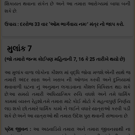
શિકાયત થવાના સંકેત છે અને આ તમારા આરોગ્યમાં બાધા બની
શકે છે.
ઉપાય : દરરોજ 33 વાર ‘ઓમ ભાર્ગવાય નમઃ’ મંત્ર નો જાપ કરો.
મુલાંક 7
(જો તમારો જન્મ કોઈપણ મહિનાની 7, 16 કે 25 તારીખે થયો છે)
આ મુલાંક વાળા લોકોના કૌશલ માં વૃદ્ધિ જોવા મળશે.એની સાથે જ
તમારી અંદર સારા અને ખરાબ ની ઓળખ કરવી અને દુનિયામાં
થવાવાળી ઘટના નું અનુમાન લગાડવાના કૌશલ વિક્સિત થઇ શકે
છે.આ સમયે તમારી અધિયાત્મિક રુચિ વધશે અને તમે ધાર્મિક
કામમાં વ્યસ્ત રેહશો.તમે તમારા માટે કોઈ મોટો કે મહત્વપુર્ણ નિર્ણય
લઇ શકો છો.તમારે ધાર્મિક કામો ને લઈને વધારે યાત્રાઓ કરવી પડી
શકે છે.અને આ યાત્રાઓ થી તમારા ઉદેશ પુરા થવાની સંભાવના છે.
પ્રેમ જીવન :
આ અઠવાડિયે તમારા અને તમારા જીવનસાથી ના