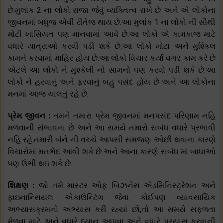
છે.મુલાંક 2 ના લોકો રાજા જેવું વ્યક્તિત્વ રાખે છે અને એ લોકોના
જીવનમાં બધુજ એવી રીતેજ થાય છે.આ મુલાંક 1 ના લોકો ની સૌથી
મોટી ખાસિયત પણ માનવામાં આવે છે.આ લોકો એ કામકાજ માટે
વધારે યાત્રાઓ કરવી પડી શકે છે.આ લોકો મોટા અને મુશ્કિલ
કામને કરવામાં માહિર હોય છે.આ લોકો વિચાર કર્યા વગર કામ કરે છે
એટલે આ લોકો ને મુશ્કેલી નો સામનો પણ કરવો પડી શકે છે.આ
લોકો ને હરવાનું અને ફરવાનું બહુ પસંદ હોય છે અને આ લોકોના
મનમાં આજ ચાલતું રહે છે.
પ્રેમ જીવન :
તમને તમારા પ્રેમ જીવનમાં મનપસંદ પરિણામ નહિ
મળવાની સંભાવના છે અને આ સમયે તમારો સબંધ વધારે પ્રભાવી
નહિ રહે.તમારી બંને ની વચ્ચે આપસી સમજણ ઓછી થવાના કારણે
વિચારોમાં મતભેદ આવી શકે છે અને આના કારણે સબંધ માં બાધાઓ
પણ ઉભી થઇ શકે છે.
શિક્ષણ :
જો તમે માસ્ટર ઓફ બિઝનેસ એડમિનિસ્ટ્રેશન અને
ફાઇનાન્સિયલ એકાઉન્ટિંગ જેવા કોઈપણ વ્યાવસાયિક
અભ્યાસક્રમનો અભ્યાસ કરી રહ્યાં છો,તો આ સમયે સફળતા
મેળવા માટે અને વધારે ધ્યાન આપવા અને વધારે પ્રયાસ કરવાની