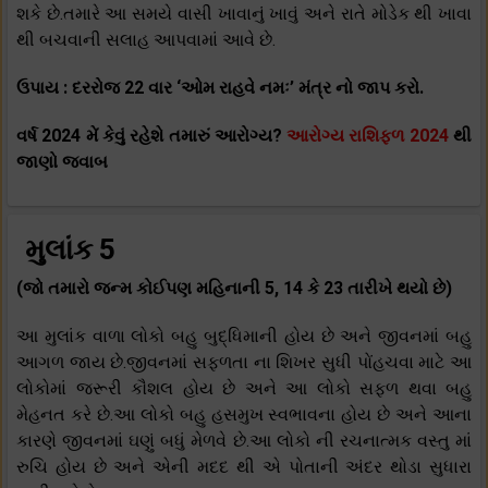
શકે છે.તમારે આ સમયે વાસી ખાવાનું ખાવું અને રાતે મોડેક થી ખાવા
થી બચવાની સલાહ આપવામાં આવે છે.
ઉપાય : દરરોજ 22 વાર ‘ઓમ રાહવે નમઃ’ મંત્ર નો જાપ કરો.
વર્ષ 2024 મેં કેવું રહેશે તમારું આરોગ્ય?
આરોગ્ય રાશિફળ 2024
થી
જાણો જવાબ
મુલાંક 5
(જો તમારો જન્મ કોઈપણ મહિનાની 5, 14 કે 23 તારીખે થયો છે)
આ મુલાંક વાળા લોકો બહુ બુદ્ધિમાની હોય છે અને જીવનમાં બહુ
આગળ જાય છે.જીવનમાં સફળતા ના શિખર સુધી પોંહચવા માટે આ
લોકોમાં જરૂરી કૌશલ હોય છે અને આ લોકો સફળ થવા બહુ
મેહનત કરે છે.આ લોકો બહુ હસમુખ સ્વભાવના હોય છે અને આના
કારણે જીવનમાં ઘણું બધું મેળવે છે.આ લોકો ની રચનાત્મક વસ્તુ માં
રુચિ હોય છે અને એની મદદ થી એ પોતાની અંદર થોડા સુધારા