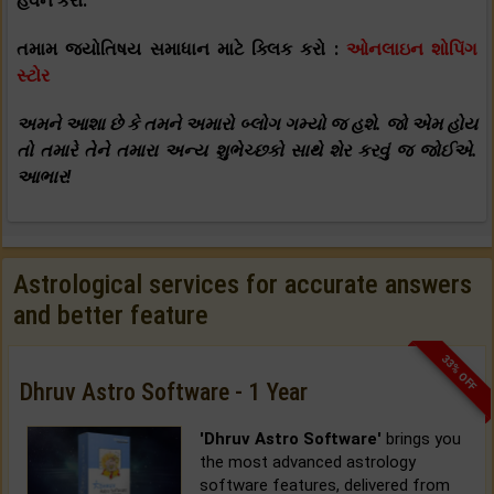
હવન કરો.
તમામ જ્યોતિષય સમાધાન માટે ક્લિક કરો :
ઓનલાઇન શોપિંગ
સ્ટોર
અમને આશા છે કે તમને અમારો બ્લોગ ગમ્યો જ હશે. જો એમ હોય
તો તમારે તેને તમારા અન્ય શુભેચ્છકો સાથે શેર કરવું જ જોઈએ.
આભાર!
Astrological services for accurate answers
and better feature
33% OFF
Dhruv Astro Software - 1 Year
'Dhruv Astro Software'
brings you
the most advanced astrology
software features, delivered from