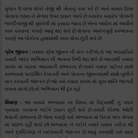
મુલાંક 9 વાળા લોકો તેજી થી પોતાનું કામ કરે છે અને સમય ઉપર
પોતાના લક્ષ્ય ને મેળવા ઉપર ધ્યાન આપે છે.ક્યારેક ક્યારેક પોતાની
જલ્દીબાજી થી મુશ્કેલી માં ફસાય જાય છે.એના આવેગ માં આવીને
કામ કરવાના કારણે આવું થઇ શકે છે.પોતાના આવેગપૂર્ણ સ્વભાવના
કારણે આ લોકોના હાથમાંથી સારા મોકા છૂટી શકે છે.
પ્રેમ જીવન :
તમારા પ્રેમ જીવન ની વાત કરીએ,તો આ અઠવાડિયે
તમારી અંદર અભિમાન ની ભાવના ઉભી થઇ શકે છે.આનાથી તમારા
સબંધ માં ખટાસ આવવાની સંભાવના છે.તમારે તમારા પાર્ટનર સાથે
સ્વભાવમાં પારદર્શિત દેખાડવી અને પોતાના જીવનસાથી સાથે ખુલીને
વાત કરવાની જરૂરત છે.જો તમે તમારા સબંધ માં સુખ-શાંતિ જાળવી
રાખવા માંગો છો,તો અભિમાન થી દુર રહો.
શિક્ષણ :
આ સમયે અભ્યાસ ના વિષય માં વિદ્યાર્થી નું વધારે
પ્રયાસ કરવાના લઈને ધ્યાન છૂટી શકે છે.તમારી ધીરજ ઓછી
થવાની સંભાવના છે જેના કારણે તમે અભ્યાસ માં ઉચ્ચ અંક મેળવા
માં પાછળ રહી શકો છો.અભ્યાસ ને લઈને તમારે તમારા તરીકા થી
અને દ્રષ્ટિકોણ ને બદલવાની જરૂરત છે.આવું કરવાથી તમે સારા