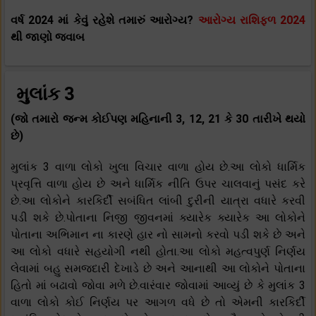
વર્ષ 2024 માં કેવું રહેશે તમારું આરોગ્ય?
આરોગ્ય રાશિફળ 2024
થી જાણો જવાબ
મુલાંક 3
(જો તમારો જન્મ કોઈપણ મહિનાની 3, 12, 21 કે 30 તારીખે થયો
છે)
મુલાંક 3 વાળા લોકો ખુલા વિચાર વાળા હોય છે.આ લોકો ધાર્મિક
પ્રવૃત્તિ વાળા હોય છે અને ધાર્મિક નીતિ ઉપર ચાલવાનું પસંદ કરે
છે.આ લોકોને કારકિર્દી સબંધિત લાંબી દુરીની યાત્રા વધારે કરવી
પડી શકે છે.પોતાના નિજી જીવનમાં ક્યારેક ક્યારેક આ લોકોને
પોતાના અભિમાન ના કારણે હાર નો સામનો કરવો પડી શકે છે અને
આ લોકો વધારે સહયોગી નથી હોતા.આ લોકો મહત્વપુર્ણ નિર્ણય
લેવામાં બહુ સમજદારી દેખાડે છે અને આનાથી આ લોકોને પોતાના
હિતો માં બઢાવો જોવા મળે છે.વારંવાર જોવામાં આવ્યું છે કે મુલાંક 3
વાળા લોકો કોઈ નિર્ણય પર આગળ વધે છે તો એમની કારકિર્દી