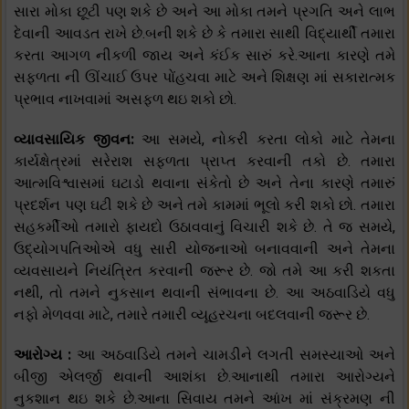
સારા મોકા છૂટી પણ શકે છે અને આ મોકા તમને પ્રગતિ અને લાભ
દેવાની આવડત રાખે છે.બની શકે છે કે તમારા સાથી વિદ્યાર્થી તમારા
કરતા આગળ નીકળી જાય અને કંઈક સારું કરે.આના કારણે તમે
સફળતા ની ઊંચાઈ ઉપર પોંહચવા માટે અને શિક્ષણ માં સકારાત્મક
પ્રભાવ નાખવામાં અસફળ થઇ શકો છો.
વ્યાવસાયિક જીવન:
આ સમયે, નોકરી કરતા લોકો માટે તેમના
કાર્યક્ષેત્રમાં સરેરાશ સફળતા પ્રાપ્ત કરવાની તકો છે. તમારા
આત્મવિશ્વાસમાં ઘટાડો થવાના સંકેતો છે અને તેના કારણે તમારું
પ્રદર્શન પણ ઘટી શકે છે અને તમે કામમાં ભૂલો કરી શકો છો. તમારા
સહકર્મીઓ તમારો ફાયદો ઉઠાવવાનું વિચારી શકે છે. તે જ સમયે,
ઉદ્યોગપતિઓએ વધુ સારી યોજનાઓ બનાવવાની અને તેમના
વ્યવસાયને નિયંત્રિત કરવાની જરૂર છે. જો તમે આ કરી શકતા
નથી, તો તમને નુકસાન થવાની સંભાવના છે. આ અઠવાડિયે વધુ
નફો મેળવવા માટે, તમારે તમારી વ્યૂહરચના બદલવાની જરૂર છે.
આરોગ્ય :
આ અઠવાડિયે તમને ચામડીને લગતી સમસ્યાઓ અને
બીજી એલર્જી થવાની આશંકા છે.આનાથી તમારા આરોગ્યને
નુકશાન થઇ શકે છે.આના સિવાય તમને આંખ માં સંક્રમણ ની