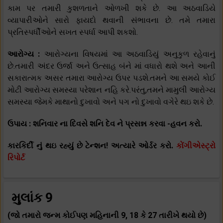
કામ પર તમારી કુશળતાને ઓળખી શકે છે. આ અઠવાડિયે
વ્યાપારીઓને સારો ફાયદો થવાની સંભાવના છે. તમે તમારા
પ્રતિસ્પર્ધીઓને સખત સ્પર્ધા આપી શકશો.
આરોગ્ય :
આરોગ્યના વિષયમાં આ અઠવાડિયું અનુકુળ રહેવાનું
છે.તમારી અંદર ઉર્જા અને ઉત્સાહ બંને માં વધારો થશે અને આની
સકારાત્મક અસર તમારા આરોગ્ય ઉપર પડશે.તમને આ સમયે કોઈ
મોટી આરોગ્ય સમસ્યા પરેશાન નહિ કરે.પરંતુ,તમને મામુલી આરોગ્ય
સમસ્યા જેમકે માથાનો દુખાવો અને પગ નો દુખાવો વગેરે થઇ શકે છે.
ઉપાય : શનિવાર ના દિવસે શનિ દેવ ને પ્રસન્ન કરવા -હવન કરો.
કારકિર્દી નું થઇ રહ્યું છે ટેન્શન! અત્યારે ઓર્ડર કરો.
કોંગીએસ્ટ્રો
રિપોર્ટ
મુલાંક 9
(જો તમારો જન્મ કોઈપણ મહિનાની 9, 18 કે 27 તારીખે થયો છે)