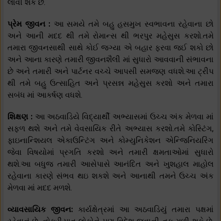
લાવી શકે છે.
પ્રેમ જીવન :
આ સમયે તમે બહુ હસમુખ સ્વભાવના રહેવાના છો
અને આની મદદ થી તમે રોમાન્સ થી ભરપુર મહેસુસ કરશો.તમે
તમારા જીવનસાથી સાથે કોઈ જગ્યા એ બહાર ફરવા જઈ શકો છો
અને આના કારણે તમારી જીવનશૈલી માં સુધારો આવવાની સંભાવના
છે અને તમારી અને પાર્ટનર વચ્ચે આપસી સમજણ વધશે.આ ટ્રીપ
થી તમે બહુ ઉત્સાહિત અને પ્રસન્ન મહેસુસ કરશો અને તમારા
સબંધ માં આકર્ષણ વધશે.
શિક્ષણ :
આ અઠવાડિયે વિદ્યાર્થી અભ્યાસમાં ઉચ્ચ અંક મેળવા માં
સફળ થશે અને તમે વેવસાયિક રીતે અભ્યાસ કરશો.તમે કોસ્ટિંગ,
ફાઇનાન્શિયલ એકાઉન્ટિંગ અને કોમ્યુનિકેશન એન્જિનિયરિંગ
જેવા વિષયોમાં પ્રગતિ કરશો અને તમારી ક્ષમતાઓમાં સુધારો
થશે.આ બધુજ તમારી આસેપાસે આનંદિત અને ખુશહાલ માહોલ
રહેવાના કારણે સંભવ થઇ શકશે અને આનાથી તમને ઉચ્ચ અંક
મેળવા માં મદદ મળશે.
વ્યાવસાયિક જીવન:
કાર્યક્ષેત્રમાં આ અઠવાડિયું તમારા પક્ષમાં