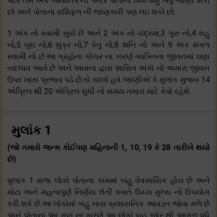
પછી તમે અંક જ્યોતિષ ની અંદર પોતાના વિશે ઘણું બધું જાણી શકો
છો અને પોતાના રાશિફળ ની જાણકારી પણ લઇ શકો છો.
1 અંક નો સ્વામી સુર્ય છે અને 2 અંક નો ચંદ્રમા,3 ગુરુ નો,4 રાહુ
નો,5 બુધ નો,6 શુક્ર નો,7 કેતુ નો,8 શનિ નો અને 9 અંક મંગળ
સ્વામી નો છે.આ ગ્રહોના ગોચર ના કારણે વ્યક્તિના જીવનમાં ઘણા
બદલાવ આવે છે અને આમના દ્વારા શાસિત અંકો નો અમારા જીવન
ઉપર ખાસ પ્રભાવ પડે છે.તો ચાલો હવે જાણીએ કે મુલાંક મુજબ 14
એપ્રિલ થી 20 એપ્રિલ સુધી નો સમય તમારા માટે કેવો રહેશે.
મુલાંક 1
(જો તમારો જન્મ કોઈપણ મહિનાની 1, 10, 19 કે 28 તારીખે થયો
છે)
મુલાંક 1 વાળા લોકો પોતાના કામમાં બહુ વેવસાયિક હોય છે અને
મોટા અને મહત્વપુર્ણ નિર્ણય લેતી વખતે ઉચ્ચ મુલ્ય નો ઉપયોગ
કરી શકે છે.આ લોકોમાં બહુ ખાસ પ્રશાસનિક આવડત જોવા મળે છે
અને પોતાના આ ગુણ ના કારણે આ લોકો બહુ જોર થી આગળ વધે