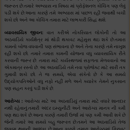
જરૂરત છે.તમારે અભ્યાસ ના વિષય માં પ્રોફેશનલ કોચિંગ પણ લેવું
પડી શકે છે.આના કારણે તમે અભ્યાસ માં પાછળ રહી જવાથી બચી
શકો છો અને આ કોચિંગ તમારા માટે લાભકારી સિદ્ધ થશે.
વ્યાવસાયિક જીવન:
વાત કરીએ નોકરિયાત લોકોની તો આ
અઠવાડિયે કાર્યક્ષેત્ર માં થોડી થકાવટ મહેસુસ થઇ શકે છે.તમારા
કામનો બોજ વધવાની પણ સંભાવના છે અને તેના કારણે તમે નાખુશ
રહી શકો છો. તમારે તમારા કામની યોજના વધુ વ્યાવસાયિક રીતે
કરવાની જરૂર છે. તમારા માટે કાર્યસ્થળમાં સફળતા મેળવવાનો આ
એકમાત્ર રસ્તો છે. આ અઠવાડિયે તમે નવા પ્રોજેક્ટ માટે સારી તક
ગુમાવી શકો છો. તે જ સમયે, એવા સંકેતો છે કે આ સમયે
ઉદ્યોગપતિઓને વધુ નફો નહીં મળે અને ક્યારેક તેમને નુકસાન
પણ સહન કરવું પડી શકે છે.
આરોગ્ય :
આરોગ્ય માટે આ અઠવાડિયું તમારા માટે વધારે શાનદાર
નથી રહેવાનું.તમારી અંદર ઇમ્યુનીટી અને આરોગ્ય માનક ની કમી
પણ થઇ શકે છે.આના કારણે તમારી ઉર્જા માં પણ કમી આવી શકે છે
જેની તમારે આ સમયે બહુ જરૂરત છે.તમને આ અઠવાડિયે તેજ
જુકામ થવાની આશંકા છે.આના કારણે તમારા આરોગ્યમાં ગિરાવટ