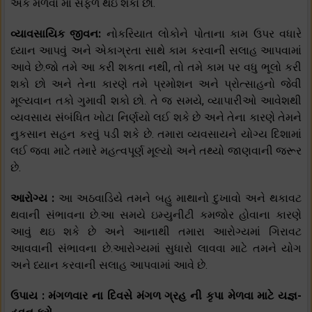
અંક મેળવા માં સફળ થઇ શકો છો.
વ્યાવસાયિક જીવન:
નોકરિયાત લોકોને પોતાના કામ ઉપર વધારે
ધ્યાન આપવું અને એકાગ્રતા સાથે કામ કરવાની સલાહ આપવામાં
આવે છે.જો તમે આ કરી શકતા નથી, તો તમે કામ પર વધુ ભૂલો કરી
શકો છો અને તેના કારણે તમે પ્રમોશન અને પ્રોત્સાહનો જેવી
મૂલ્યવાન તકો ગુમાવી શકો છો. તે જ સમયે, વ્યાપારીઓ આવેશથી
વ્યવસાય સંબંધિત ખોટા નિર્ણયો લઈ શકે છે અને તેના કારણે તેમને
નુકસાન સહન કરવું પડી શકે છે. તમારા વ્યવસાયને યોગ્ય દિશામાં
લઈ જવા માટે તમારે મહત્વપૂર્ણ મૂલ્યો અને તથ્યો જાણવાની જરૂર
છે.
આરોગ્ય :
આ અઠવાડિયે તમને બહુ માથાનો દુખાવો અને થકાવટ
થવાની સંભાવના છે.આ સમયે ઇમ્યુનીટી કમજોર હોવાના કારણે
આવું થઇ શકે છે અને આનાથી તમારા આરોગ્યમાં ગિરાવટ
આવવાની સંભાવના છે.આરોગ્યમાં સુધારો લાવવા માટે તમને યોગ
અને ધ્યાન કરવાની સલાહ આપવામાં આવે છે.
ઉપાય : મંગળવાર ના દિવસે મંગળ ગ્રહ ની કૃપા મેળવા માટે યજ્ઞ-