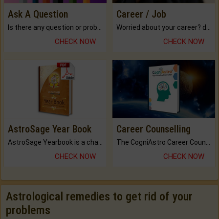
Ask A Question
Career / Job
Is there any question or problem lingering.
Worried about your career? don't know what is.
CHECK NOW
CHECK NOW
AstroSage Year Book
Career Counselling
AstroSage Yearbook is a channel to fulfill your dreams and destiny.
The CogniAstro Career Counselling Report is the most comprehensive report available on this topic.
CHECK NOW
CHECK NOW
Astrological remedies to get rid of your
problems