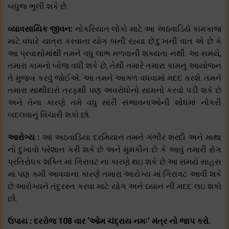
બધુજ ભુલી શકે છે.
વ્યાવસાયિક જીવન:
નોકરિયાત લોકો માટે આ અઠવાડિયે કામકાજ
માટે વધારે યાત્રા કરવાના યોગ બની રહ્યા છે.દુ:ખની વાત એ છે કે
આ પ્રવાસોમાંથી તમને વધુ લાભ મળવાની શક્યતા નથી. આ સમયે,
તમારા કામનો બોજ વધી શકે છે, તેથી તમારે તમારા કામનું આયોજન
તે મુજબ કરવું જોઈએ. આ તમને આગળ વધવામાં મદદ કરશે. તમને
તમારા સાથીદારો તરફથી પણ અવરોધોનો સામનો કરવો પડી શકે છે
અને તેના કારણે તમે વધુ સારી સંભાવનાઓની શોધમાં નોકરી
બદલવાનું વિચારી શકો છો.
આરોગ્ય :
આ અઠવાડિયા દરમિયાન તમને ગંભીર શરદી અને માથા
નો દુખાવો પરેશાન કરી શકે છે અને મુમકીન છે કે આવું તમારી રોગ
પ્રતિરોધક શક્તિ માં ગિરાવટ ના કારણે થઇ શકે છે.આ સમયે સાહસ
માં પણ કમી આવવાના કારણે તમારા આરોગ્ય માં ગિરાવટ આવી શકે
છે.આરોગ્યને તંદુરસ્ત કરવા માટે યોગ અને ધ્યાન ની મદદ લઇ શકો
છો.
ઉપાય : દરરોજ 108 વાર ‘ઓમ ચંદ્રાય નમઃ’ મંત્ર નો જાપ કરો.