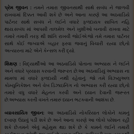
પ્રેમ જીવન :
તમને તમારા જીવનસાથી સાથે સબંધ ને જાળવી
રાખવામાં દિક્કત આવી શકે છે અને આના કારણે આ અઠવાડિયે
પાર્ટનર સાથે સબંધ ને લઈને વધારે ફળદાયક સાબિત નહિ
થાય.સબંધ માં આપસી તાલમેલ અને ખુશીઓ બનાવી રાખવા માટે
તમારે તમારી તરફ થી શાંતિ રાખવી જોઈએ.જો તમે તમારા પાર્ટનર
સાથે કોઈ જગ્યાએ બહાર ફરવા જવાનું વિચારી રહ્યા છો,તો
અત્યારના માટે એને કેન્સલ કરી દ્યો.
શિક્ષણ :
વિદ્યાર્થીઓ આ અઠવાડિયે પોતાના અભ્યાસ ને લઈને
અને વધારે પ્રયાસ કરવાની જરૂરત છે.આ અઠવાડિયું અભ્યાસ ના
મામલા માં વધારે ફળદાયી નથી રહેવાનું. જો તમે વિઝ્યુઅલ
કોમ્યુનિકેશન અને વેબ ડિઝાઇનિંગ નો અભ્યાસ કરી રહ્યા છો,તો
તમારે વધુ વધારે મેહનત કરવી અને ધ્યાન દેવાની જરૂરત
છે.અભ્યાસ કરતી વખતે તમારું ધ્યાન ભટકવાની આશંકા છે.
વ્યાવસાયિક જીવન:
આ અઠવાડિયે નોકરિયાત લોકોને કામનું
દબાણ ઉઠાવું પડી શકે છે અને આના કારણે આ લોકો પરેશાન રહી
શકે છે.તમને એવું મહેસુસ થઇ શકે છે કે કામને લઈને તમારી