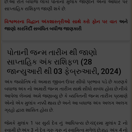
છે.આ રીતે બધાજ લોકો પોતાનો મુલાંક જાણીને એના આધાર પર
સાપ્તાહિક રાશિફળ જાણી શકે છે.
વિશ્વભરના વિદ્વાન અંકશાસ્ત્રીઓ સાથે કરો ફોન પર વાત
અને
જાણો કારકિર્દી સબંધિત બધીજ જાણકારી
પોતાની જન્મ તારીખ થી જાણો
સાપ્તાહિક અંક રાશિફળ (28
જાન્યુઆરી થી 03 ફેબ્રુઆરી, 2024)
અંક જ્યોતિષ નો અમારા જીવન ઉપર સીધો પ્રભાવ પડે છે કારણકે
બધાજ અંક નો અમારી જન્મ તારીખ સાથે સીધો સબંધ હોય છે.નીચે
આપેલા લેખમાં અમે જણાવ્યુ છે કે વ્યક્તિની જન્મ તારીખ પ્રમાણે
એનો એક મુલાંક નક્કી થાય છે અને આ બધાજ અંક અલગ અલગ
ગ્રહો દ્વારા શાસિત હોય છે.
જેમકે મુલાંક 1 પર સુર્ય દેવ નું આધિપત્ય છે.ચંદ્રમા મુલાંક 2 નો
સ્વામી છે.અંક 3 ને દેવ ગુરુ ગુરુ નું સ્વામિત્વ મળેલું છે,રાહુ અંક 4 નો