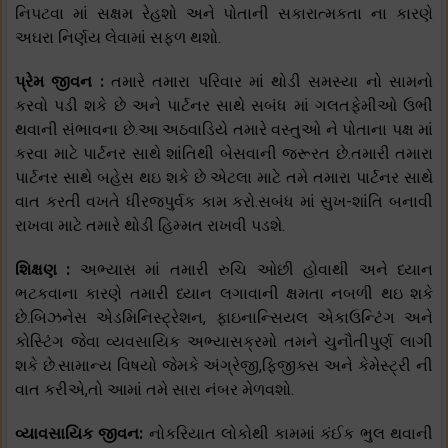
નિપટવા માં સક્ષમ રેહશો અને પોતાની સકારાત્મકતા ના કારણે
અઘરા નિર્ણય લેવામાં સફળ થશો.
પ્રેમ જીવન :
તમારે તમારા પરિવાર માં થોડી સમસ્યા નો સામનો
કરવો પડી શકે છે અને પાર્ટનર સાથે સબંધ માં ગલતફેમીઓ ઉભી
થવાની સંભાવના છે.આ અઠવાડિયે તમારે વસ્તુઓ ને પોતાના પક્ષ માં
કરવા માટે પાર્ટનર સાથે શાંતિથી બેસવાની જરૂરત છે.તમારી તમારા
પાર્ટનર સાથે બહેસ થઇ શકે છે એટલા માટે તમે તમારા પાર્ટનર સાથે
વાત કરતી વખતે ધીરજપુર્વક કામ કરો.સબંધ માં સુખ-શાંતિ બનાવી
રાખવા માટે તમારે થોડી હિમ્મત રાખવી પડશે.
શિક્ષણ :
અભ્યાસ માં તમારી રુચિ ઓછી હોવાથી અને ધ્યાન
ભટકવાના કારણે તમારી ધ્યાન લગાવાની ક્ષમતા નબળી થઇ શકે
છે.બિઝનેસ એડમિનિસ્ટ્રેશન, ફાઇનાન્સિયલ એકાઉન્ટિંગ અને
કોસ્ટિંગ જેવા વ્યવસાયિક અભ્યાસક્રમો તમને ચુનૌતીપુર્ણ લાગી
શકે છે.સામાન્ય વિષયો જેમકે અંગ્રેજી,ફિજીક્સ અને કેમેસ્ટ્રી ની
વાત કરીએ,તો આમાં તમે સારા નંબર મેળવશો.
વ્યાવસાયિક જીવન:
નોકરિયાત લોકોથી કામમાં કંઈક ભુલ થવાની