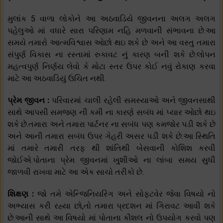
મુલાંક 5 વાળા લોકોને આ અઠવાડિયે જીવનના અલગ અલગ
પહેલુઓ માં વધારે સારા પરિણામ નહિ મળવાની સંભાવના છે.આ
સમયે તમારો આત્મવિશ્વાસ ઓછો થઇ શકે છે અને આ વસ્તુ તમારા
સંપુર્ણ વિકાસ ના રસ્તામાં રુકાવટ નું કારણ બની શકે છે.લોપન
મહત્વપુર્ણ નિર્ણય લેવો કે મોટા સ્તર ઉપર કોઈ નવું રોકાણ કરવા
માટે આ અઠવાડિયું ઉચિત નથી.
પ્રેમ જીવન :
પરિવારમાં ચાલી રહેલી સમસ્યાઓ અને જીવનસાથી
સાથે આપસી સમજણ ની કમી ના કારણે સબંધ માં પ્યાર ઓછો થઇ
શકે છે.તમારા અને તમારા પાર્ટનર ના સબંધ પણ કમજોર પડી શકે છે
અને આની તમારા સબંધ ઉપર ગેહરી અસર પડી શકે છે.આ સ્થિતિ
માં તમારે તમારી તરફ થી શાંતિથી બેસવાની કોશિશ કરવી
જોઈએ.પોતાના પ્રેમ જીવનમાં ખુશીઓ ના લાંબા સમય સુધી
જાળવી રાખવા માટે આ એક સાચો તરીકો છે.
શિક્ષણ :
જો તમે એન્જિનિયરિંગ અને સોફ્ટવેર જેવા વિષયો નો
અભ્યાસ કરી રહ્યા છો,તો તમારા પ્રદશન માં ગિરાવટ આવી શકે
છે.આની સાથે આ વિષયો માં પોતાના કૌશલ નો ઉપયોગ કરવો પણ