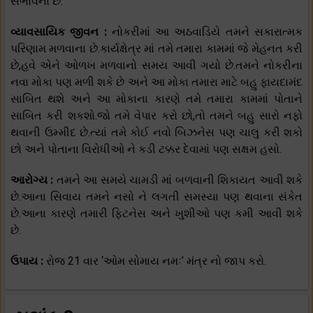
સંભાવના છે.
વ્યાવસાયિક જીવન :
નોકરીમાં આ અઠવાડિયે તમને સકારાત્મક
પરિણામ મળવાના છે.કાર્યક્ષેત્ર માં તમે તમારા કામમાં જે મેહનત કરી
છે,હવે એને ઓળખ મળવાનો સમય આવી ગયો છે.તમને નોકરીના
નવા મોકા પણ મળી શકે છે અને આ મોકા તમારા માટે બહુ ફાયદામંદ
સાબિત થશે અને આ મોકાના કારણે તમે તમારા કામમાં પોતાને
સાબિત કરી શકશો.જો તમે વેપાર કરો છો,તો તમને બહુ સારો નફો
થવાની ઉમ્મીદ છે.ત્યાં તમે કોઈ નવો બિઝનેસ પણ ચાલુ કરી શકો
છો અને પોતાના વિરોધીઓ ને કડી ટક્કર દેવામાં પણ સક્ષમ હસો.
આરોગ્ય :
તમને આ સમયે ચામડી માં બળવાની શિકાયત આવી શકે
છે.આના સિવાય તમને નસો ને લગતી સમસ્યા પણ થવાના સંકેત
છે.આના કારણે તમારી ફિટનેસ અને ખુશીઓ પણ કમી આવી શકે
છે.
ઉપાય :
રોજ 21 વાર ‘ઓમ સોમાય નમઃ’ મંત્ર નો જાપ કરો.