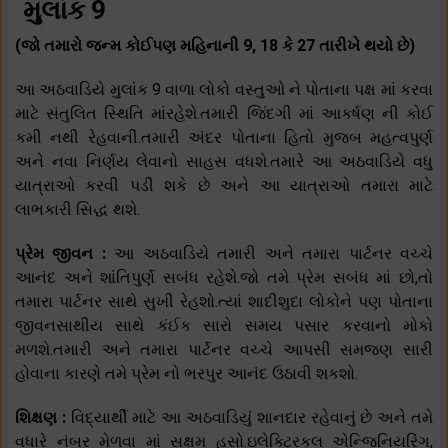
મુલાંક 9
(જો તમારો જન્મ કોઈપણ મહિનાની 9, 18 કે 27 તારીખે થયો છે)
આ અઠવાડિયે મુલાંક 9 વાળા લોકો વસ્તુઓ ને પોતાના પક્ષ માં કરવા
માટે સંતુલિત સ્થિતિ માંરહેશે.તમારી જિંદગી માં આકર્ષણ ની કોઈ
કમી નથી રેહવાની.તમારી અંદર પોતાના હિતો મુજબ મહત્વપુર્ણ
અને નવા નિર્ણય લેવાનો સાહસ વધશે.તમારે આ અઠવાડિયે વધુ
યાત્રાઓ કરવી પડી શકે છે અને આ યાત્રાઓ તમારા માટે
લાભકારી સિદ્ધ થશે.
પ્રેમ જીવન :
આ અઠવાડિયે તમારી અને તમારા પાર્ટનર વચ્ચે
આનંદ અને શાંતિપુર્ણ સબંધ રહેશે.જો તમે પ્રેમ સબંધ માં છો,તો
તમારા પાર્ટનર સાથે સુખી રેહશો.ત્યાં શાદીશુદા લોકોને પણ પોતાના
જીવનસાથીય સાથે કંઈક સારો સમય પસાર કરવાનો મોકો
મળશે.તમારી અને તમારા પાર્ટનર વચ્ચે આપસી સમજણ સારી
હોવાના કારણે તમે પ્રેમ નો ભરપુર આનંદ ઉઠાવી શકશો.
શિક્ષણ :
વિદ્યાર્થી માટે આ અઠવાડિયું શાનદાર રહેવાનું છે અને તમે
વધારે નંબર મેળવા માં સક્ષમ હસો.ઇલેક્ટ્રિકલ એન્જિનિયરિંગ,