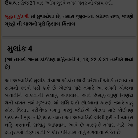
ઉપાય :
રોજ 21 વાર ‘ઓમ ગુરવે નમઃ’ મંત્ર નો જાપ કરો.
બૃહત કુંડળી
માં છુપાયેલા છે, તમારા જીવનના બધાજ રાજ, જાણો
ગ્રહો ની ચાલનો પુરો હિસાબ-કિતાબ
મુલાંક 4
(જો તમારો જન્મ કોઈપણ મહિનાની 4, 13, 22 કે 31 તારીખે થયો
છે)
આ અઠવાડિયે મુલાંક 4 વાળા લોકોને થોડી પરેશાનીઓ કે તણાવ નો
સામનો કરવો પડી શકે છે એટલા માટે તમારે આ સમયે યોજના
બનાવીને ચાલવાની સલાહ આપવામાં આવે છે.મહત્વપુર્ણ નિર્ણય
લેતી વખતે તમે મૂંઝવણ માં રાશિ શકો છો.આના કારણે તમારે બહુ
સોચ વિચાર કરીનેજ પગલું ભરવું જોઈએ એટલા માટે કોઈપણ
પ્રકારની ભુલ નહિ થાય.તમને આ અઠવાડિયે લાંબી દુરી ની યાત્રા
નહિ કરવાની સલાહ આપવામાં આવે છે કારણકે તમારા માટે આ
યાત્રાઓ વિફળ થવી કે કોઈ પરિણામ નહિ મળવાના સંકેત છે.