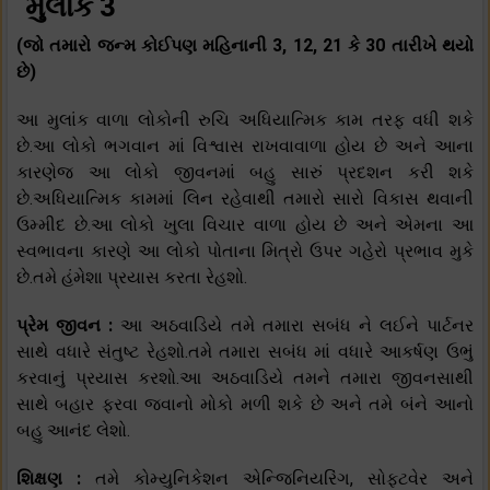
મુલાંક 3
(જો તમારો જન્મ કોઈપણ મહિનાની 3, 12, 21 કે 30 તારીખે થયો
છે)
આ મુલાંક વાળા લોકોની રુચિ અધિયાત્મિક કામ તરફ વધી શકે
છે.આ લોકો ભગવાન માં વિશ્વાસ રાખવાવાળા હોય છે અને આના
કારણેજ આ લોકો જીવનમાં બહુ સારું પ્રદશન કરી શકે
છે.અધિયાત્મિક કામમાં લિન રહેવાથી તમારો સારો વિકાસ થવાની
ઉમ્મીદ છે.આ લોકો ખુલા વિચાર વાળા હોય છે અને એમના આ
સ્વભાવના કારણે આ લોકો પોતાના મિત્રો ઉપર ગહેરો પ્રભાવ મુકે
છે.તમે હંમેશા પ્રયાસ કરતા રેહશો.
પ્રેમ જીવન :
આ અઠવાડિયે તમે તમારા સબંધ ને લઈને પાર્ટનર
સાથે વધારે સંતુષ્ટ રેહશો.તમે તમારા સબંધ માં વધારે આકર્ષણ ઉભું
કરવાનું પ્રયાસ કરશો.આ અઠવાડિયે તમને તમારા જીવનસાથી
સાથે બહાર ફરવા જવાનો મોકો મળી શકે છે અને તમે બંને આનો
બહુ આનંદ લેશો.
શિક્ષણ :
તમે કોમ્યુનિકેશન એન્જિનિયરિંગ, સોફ્ટવેર અને