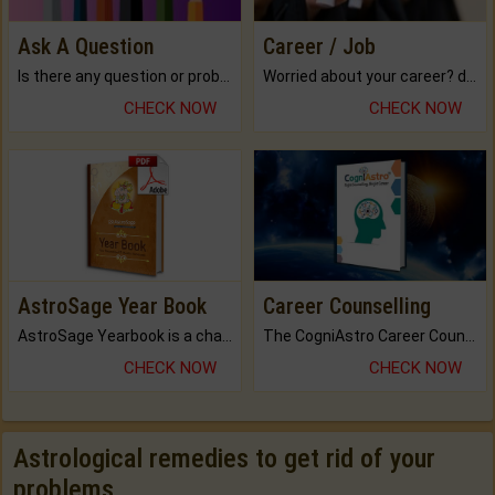
Ask A Question
Career / Job
Is there any question or problem lingering.
Worried about your career? don't know what is.
CHECK NOW
CHECK NOW
AstroSage Year Book
Career Counselling
AstroSage Yearbook is a channel to fulfill your dreams and destiny.
The CogniAstro Career Counselling Report is the most comprehensive report available on this topic.
CHECK NOW
CHECK NOW
Astrological remedies to get rid of your
problems