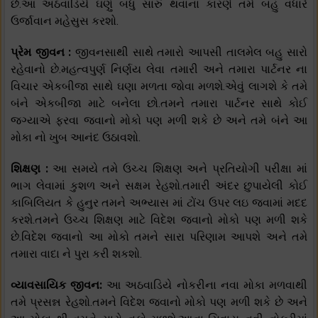
છે.આ અઠવાડિયે ઘણું બધું સારું થવાના કારણે તમે બહુ વધારે
ઉર્જાવાન મહેસુસ કરશો.
પ્રેમ જીવન :
જીવનસાથી સાથે તમારો આપસી તાલમેલ બહુ સારો
રહેવાનો છે.મહત્વપુર્ણ નિર્ણય લેવા તમારી અને તમારા પાર્ટનર ના
વિચાર એકબીજા સાથે ઘણા મળતા જોવા મળશે.એવું લાગશે કે તમે
બંને એકબીજા માટે બનેલા છો.તમને તમારા પાર્ટનર સાથે કોઈ
જગ્યાએ ફરવા જવાનો મોકો પણ મળી શકે છે અને તમે બંને આ
મોકા નો ખુબ આનંદ ઉઠાવશો.
શિક્ષણ :
આ સમયે તમે ઉચ્ચ શિક્ષણ અને પ્રતિયોગી પરીક્ષા માં
ભાગ લેવામાં કુશળ અને સક્ષમ રેહશો.તમારી અંદર છુપાયેલી કોઈ
કાબિલિયત કે હુનુર તમને અભ્યાસ માં ટોંચ ઉપર લઇ જવામાં મદદ
કરશે.તમને ઉચ્ચ શિક્ષણ માટે વિદેશ જવાનો મોકો પણ મળી શકે
છે.વિદેશ જવાનો આ મોકો તમને સારા પરિણામ આપશે અને તમે
તમારા વાદા ને પુરા કરી શકશો.
વ્યાવસાયિક જીવન:
આ અઠવાડિયે નોકરીના નવા મોકા મળવાથી
તમે પ્રસન્ન રેહશો.તમને વિદેશ જવાનો મોકો પણ મળી શકે છે અને