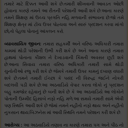
તમારે માટે દિક્કત આવી શકે છે.તમારી શીખવાની આવડત ઓછી
હોવાના કારણે તમને આ રીતની પરેશાની આવી શકે છે.આના કારણે
તમને શિક્ષણ માં ઉચ્ચ પ્રગતિ નહિ મળવાની સંભાવના છે.જો તમે
શિક્ષણ ક્ષેત્ર માં ટોંચ ઉપર પોહ્ચવા અને સારું પ્રદશન કરવા માંગો
છો,તો પેહલા પોતાનું આંકલન કરો.
વ્યાવસાયિક જીવન:
તમારા સહકર્મી અને વરિષ્ઠ અધિકારી તમારા
કામમાં થોડી પરેશાની ઉભી કરી શકે છે અને આના કારણે તમારા
હાથમાં પોતાના કૌશલ ને દેખાડવાની કિંમતી અવસર છૂટી શકે
છે.આના સિવાય તમારા વરિષ્ઠ અધિકારી તમારી સામે થોડી
ચુનોતીઓ રજુ કરી શકે છે જેમકે તમારી ઉપર કામનું દબાણ વધારી
શકે છે.તમને તમારી ઈચ્છા કે પસંદ ની વિરુદ્ધ જઈને નોકરી
બદલવી પડી શકે છે.આ અઠવાડિયે વેપાર કરતા લોકો નું પ્રદશન
બહુ કમજોર રહેવાનું છે બની શકે છે કે આ અઠવાડિયે આ લોકોને
પોતાની ઉમ્મીદ હિસાબે નફો નહિ મળે.આ સમયે તમારી સામે એવી
પણ સ્થિતિ આવી શકે છે જેમાં તમને નહીતો નફો થાય અને નહીતો
નુકસાન થાય.બિઝનેસ માં આવી સ્થિતિ તમને પરેશાન કરી શકે છે.
આરોગ્ય :
આ અઠવાડિયે તણાવ ના કારણે તમારા પગ અને પીઠ નો