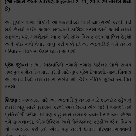
(જો તમારો જન્મ કોઈપણ મહિનાની 2, 11, 20 કે 29 તારીખે થયો
છે)
આ મુલાંક વાળા લોકોને આ અઠવાડિયે વધારે યાત્રાઓ કરવી પડી
શકે છે.તમે કંઈક અલગ મેળવાની કોશિશ કરશો અને આમાં તમને
સફળતા પણ મળશે.તમે આ સમયે સોચ-વિચાર કરવામાં લિન રેહશો
અને કોઈ નવો વેપાર ચાલુ કરી શકો છો.આ અઠવાડિયે તમે તમારા
પરિવાર ના વિકાસ ઉપર ધ્યાન આપશો.
પ્રેમ જીવન :
આ અઠવાડિયે તમારો તમારા પાર્ટનર સાથે સબંધ
મજબુત થશે.તમે તમારા પ્રેમી માટે ખુબ પ્રેમ દેખાડશો.આના સિવાય
આ અઠવાડિયે તમે તમારા સબંધ માં કંઈક નૈતિક મુલ્ય સ્થાપિત
કરશો.
શિક્ષણ :
અભ્યાસ માટે આ અઠવાડિયું તમારા માટે શાનદાર રહેવાનું
છે.તમે બહુ સારું પ્રદશન કરશો અને ઉચ્ચ અંક લઈને આવશો.તમે
પ્રતિયોગી પરીક્ષા માં પણ બહુ સારા નંબર લાવવાની સંભાવના છે.જો
તમે ફાયનાન્સ, એકાઉન્ટિંગ અને મેનેજમેન્ટ સ્ટડીઝ જેવા વિષય
નો અભ્યાસ કરી ,તો એમાં પણ તમને ઉત્તમ પરિણામ મળવાની