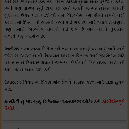
કરી શકે છે.ક્યારેક ક્યારેક તમારા કાર્યક્ષેત્ર માં સારું પ્રદશન કરવા
છતાં પણ પાછળ રહી શકો છો અને આની અસર તમારા કામની
ગુણવતા ઉપર પણ પડશે.જો તમે બિઝનેસ કરો છો,તો તમને નફો
કમાવા માં દિક્કત નો સામનો કરવો પડી શકે છે.તમારે ઓછા રોકાણમાં
પણ તમારો બિઝનેસ ચલાવો પડી શકે છે અને તમને નુકસાન
થવાની પણ આશંકા છે.
આરોગ્ય :
આ અઠવાડિયે તમને તણાવ ના કારણે પગમાં દુખાવો અને
જોડો માં અકળાન ની શિકાયત થઇ શકે છે.સારું આરોગ્ય મેળવા માટે
તમારે સારો ઉપચાર લેવાની જરૂરત છે.પોતાને ફિટ રાખવા માટે તમે
યોગા અને ધ્યાન પણ કરો.
ઉપાય :
શનિવાર ના દિવસે શનિ દેવને પ્રસન્ન કરવા માટે યજ્ઞ-હવન
કરો.
કારકિર્દી નું થઇ રહ્યું છે ટેન્શન! અત્યારેજ ઓર્ડર કરો
કોંગીએસ્ટ્રો
રિપોર્ટ