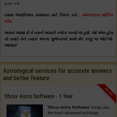
હવન કરો.
તમામ જ્યોતિષય સમાધાન માટે ક્લિક કરો :
ઓનલાઇન શોપિંગ
સ્ટોર
અમને આશા છે કે તમને અમારો બ્લોગ ગમ્યો જ હશે. જો એમ હોય
તો તમારે તેને તમારા અન્ય શુભેચ્છકો સાથે શેર કરવું જ જોઈએ.
આભાર!
Astrological services for accurate answers
and better feature
33% OFF
Dhruv Astro Software - 1 Year
'Dhruv Astro Software'
brings you
the most advanced astrology