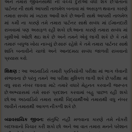
અને તમારા જીવનસાથી ની વચ્ચે દુરીઓ વધી શકે છે.પોતાના
પાર્ટનર ની સાથે આપસી તાલમેલ બનાવા માં અસફળ થવાના કારણે
તમારા સબંધ માં ખટાસ આવી શકે છે.આની સાથે આપસી તાલમેલ
માં કમી ના કારણે તમે તમારા પાર્ટનર સાથે સબંધ માં ઈમાનદારી
રાખવામાં પણ અસફળ રહી શકો છો.આના કારણે તમારા સબંધ માં
ખુશીઓ ઓછી થઇ શકે છે અને તમને એવું લાગી શકે છે કે તમે
તમારું બધુજ ખોય નાખ્યું છે.સારું રહેશે કે તમે તમારા પાર્ટનર સાથે
શાંતિ બનાવીને ચાલો અને આનંદમય સબંધ જાળવી રાખવાનો
પ્રયાસ કરો.
શિક્ષણ :
આ અઠવાડિયે તમારી પ્રતિયોગી પરીક્ષા માં ભાગ લેવાની
સંભાવના છે પરંતુ તમને આ પરીક્ષા મુશ્કિલ લાગી શકે છે.પરીક્ષા માં
વધુ સારા નંબર લાવવા માટે તમારે વધારે મેહનત કરવાની જરૂરત
છે.અભ્યાસમાં તમે સારું પ્રદશન કરવામાં બહુ પાછળ રહી શકો
છો.આ અઠવાડિયે તમારા સાથી વિદ્યાર્થીઓ તમારાથી વધુ નંબર
લાવીને તમારાથી આગળ નીકળી શકે છે.
વ્યાવસાયિક જીવન:
સંતુષ્ટિ નહીં મળવાના કારણે તમે નોકરી
બદલવાનો વિચાર કરી શકો છો અને આ વાત તમારા મનને પરેશાન