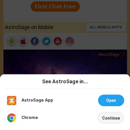
AstroSage on Mobile
ALL MOBILE APPS
See AstroSage in...
Talk To
Chat With
Astrologer
Astrologer
AstroSage App
Open
NEW
Chrome
Continue
Home
Shop
Call
Chat
Account
AstroSage Newsletter
Daily Horoscope on Email