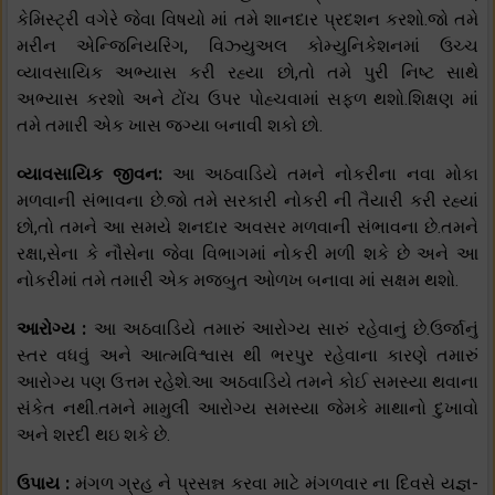
કેમિસ્ટ્રી વગેરે જેવા વિષયો માં તમે શાનદાર પ્રદશન કરશો.જો તમે
મરીન એન્જિનિયરિંગ, વિઝ્યુઅલ કોમ્યુનિકેશનમાં ઉચ્ચ
વ્યાવસાયિક અભ્યાસ કરી રહ્યા છો,તો તમે પુરી નિષ્ટ સાથે
અભ્યાસ કરશો અને ટોંચ ઉપર પોહ્ચવામાં સફળ થશો.શિક્ષણ માં
તમે તમારી એક ખાસ જગ્યા બનાવી શકો છો.
વ્યાવસાયિક જીવન:
આ અઠવાડિયે તમને નોકરીના નવા મોકા
મળવાની સંભાવના છે.જો તમે સરકારી નોકરી ની તૈયારી કરી રહ્યાં
છો,તો તમને આ સમયે શનદાર અવસર મળવાની સંભાવના છે.તમને
રક્ષા,સેના કે નૌસેના જેવા વિભાગમાં નોકરી મળી શકે છે અને આ
નોકરીમાં તમે તમારી એક મજબુત ઓળખ બનાવા માં સક્ષમ થશો.
આરોગ્ય :
આ અઠવાડિયે તમારું આરોગ્ય સારું રહેવાનું છે.ઉર્જાનું
સ્તર વધવું અને આત્મવિશ્વાસ થી ભરપુર રહેવાના કારણે તમારું
આરોગ્ય પણ ઉત્તમ રહેશે.આ અઠવાડિયે તમને કોઈ સમસ્યા થવાના
સંકેત નથી.તમને મામુલી આરોગ્ય સમસ્યા જેમકે માથાનો દુખાવો
અને શરદી થઇ શકે છે.
ઉપાય :
મંગળ ગ્રહ ને પ્રસન્ન કરવા માટે મંગળવાર ના દિવસે યજ્ઞ-