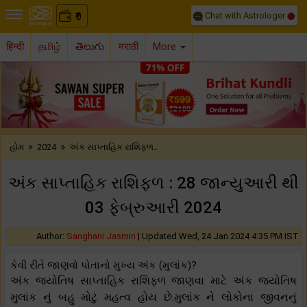
Chat with Astrologer
0
₹
हिन्दी
தமிழ்
తెలుగు
मराठी
More
Previous
Nex
»
»
હોમ
2024
અંક સાપ્તાહિક રાશિફળ..
અંક સાપ્તાહિક રાશિફળ : 28 જાન્યુઆરી થી
03 ફેબ્રુઆરી 2024
Author:
Sanghani Jasmin
|
Updated Wed, 24 Jan 2024 4:35 PM IST
કેવી રીતે જાણવો પોતાનો મુખ્ય અંક (મુલાંક)?
અંક જ્યોતિષ સાપ્તાહિક રાશિફળ જાણવા માટે અંક જ્યોતિષ
મુલાંક નું બહુ મોટું મહત્વ હોય છે.મુલાંક ને લોકોના જીવનનું