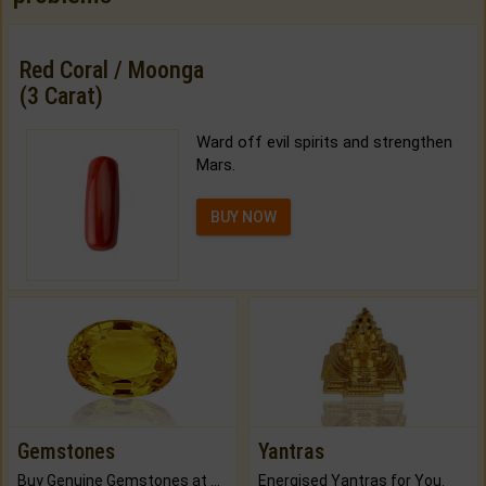
Red Coral / Moonga
(3 Carat)
Ward off evil spirits and strengthen
Mars.
BUY NOW
Gemstones
Yantras
Buy Genuine Gemstones at Best Prices.
Energised Yantras for You.