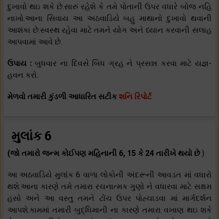
દુખાવો થઇ શકે છે.સારું રહેશે કે તમે પોતાની ઉપર વધારે બોજ નહિ
નાખો.આના સિવાય આ અઠવાડિયે બહુ માથાનો દુખાવો થવાની
આશંકા છે.સ્વસ્થ રહેવા માટે તમને યોગ અને ધ્યાન કરવાની સલાહ
આપવામાં આવે છે.
ઉપાય :
બુધવાર ના દિવસે બિધ ગ્રહ ને પ્રસન્ન કરવા માટે યજ્ઞ-
હવન કરો.
મેળવો તમારી કુંડળી આધારિત સટીક
શનિ રિપોર્ટ
મુલાંક 6
(જો તમારો જન્મ કોઈપણ મહિનાની 6, 15 કે 24 તારીખે થયો છે
)
આ અઠવાડિયે મુલાંક 6 વાળા લોકોની અંદરૂની આવડત માં વધારો
થશે.આના કારણે તમે તમારા રચનાત્મક ગુણો ને વધારવા માટે સક્ષમ
હસો અને આ વસ્તુ તમને ટોંચ ઉપર પોહ્ચાડવા માં માર્ગદર્શન
આપશે.કામમાં તમારી બુદ્ધિમાની ના કારણે તમારા વખાણ થઇ શકે