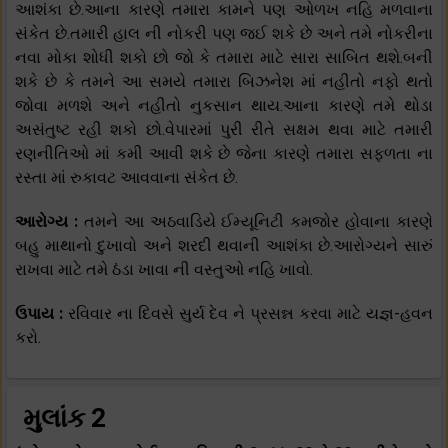
આશંકા છે.આના કારણે તમારા કામને પણ ઓળખ નહિ મળવાના
સંકેત છે.તમારી હાલ ની નોકરી પણ જઈ શકે છે અને તમે નોકરીના
નવા મોકા શોધી શકો છો જો કે તમારા માટે સારા સાબિત થશે.બની
શકે છે કે તમને આ સમયે તમારા બિઝનેશ માં નહીતો નફો થતો
જોવા મળશે અને નહીતો નુકસાન થાય.આના કારણે તમે થોડા
અસંતુષ્ટ રહી શકો છો.વેપારમાં પુરી રીતે સક્ષમ થવા માટે તમારી
રણનીતિઓ માં કમી આવી શકે છે જેના કારણે તમારા સફળતા ના
રસ્તા માં રુકાવટ આવવાના સંકેત છે.
આરોગ્ય :
તમને આ અઠવાડિયે ઈમ્યૂનિટી કમજોર હોવાના કારણે
બહુ માથાનો દુખાવો અને શરદી થવાની આશંકા છે.આરોગ્યને સારું
રાખવા માટે તમે ઠંડા ખાવા ની વસ્તુઓ નહિ ખાવો.
ઉપાય :
રવિવાર ના દિવસે સુર્ય દેવ ને પ્રસન્ન કરવા માટે યજ્ઞ-હવન
કરો.
મુલાંક 2