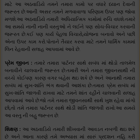
માટે આ અઠવાડિયે તમને તમારા કામો પર વધારે ધ્યાન દેવાની
જરૂરત છે.આની અસર તમને મળવાવાળા પરિણામ ઉપર પણ જોવા
મળશે.આ અઠવાડિયે તમારી અધિયાત્મિક કામોમાં રુચિ વધશે.તમારે
આ સમયે નાની નાની વસ્તુઓ ને લઈને પણ સોચ-વિચાર કરવાની
જરૂરત છે.કઈ પણ કાર્ય પેહલા વિચારો,યોજના બનાવો અને પછી
એના ઉપર કામ કરો.પોતાને તૈયાર કરવા માટે તમને ધાર્મિક કામમાં
લિન રેહવાની સલાહ આપવામાં આવે છે.
પ્રેમ જીવન :
તમારે તમારા પાર્ટનર સાથે સબંધ માં થોડો તાલમેલ
બનાવીને ચાલવાની જરૂરત છે.તમારી અને તમારા જીવનસાથી ની
વચ્ચે કોઈપણ કારણ વગર બહેસ થઇ શકે છે અને આનાથી તમારા
સબંધ માં સુખ-શાંતિ ભંગ થવાની આશંકા છે.તમારા પ્રેમ સબંધ માં
સુખ-શાંતિ જાળવી રાખવા માટે તમને શાંત રહીને ચાલવાની સલાહ
આપવામાં આવે છે.જો તમે તમારા જીવનસાથી સાથે ખુશ રહેવા માંગો
છો,તો તમે તમારા પાર્ટનર સાથે થોડી શાંતિ જાળવી રાખો.આ સમયે
આ વસ્તુ ની બહુ જરૂરત છે.
શિક્ષણ :
આ અઠવાડિયે તમારી શીખવાની આવડત નબળી થઇ શકે
છે અને આના કારણે તમે અભ્યાસ માં સારું પ્રદશન નહિ કરી