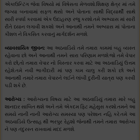
એકાઉન્ટિંગ જેવા વિષયો માં વિષેસતા મેળવશો.શિક્ષણ ક્ષેત્ર માં તમે
જગ્યા બનાવામાં સફળ થસો અને પોતાના સાથી વિદ્યાર્થી સાથે
સારી સ્પર્ધા કરવામાં એક ઉદાહરણ રજુ કરશો.તમે અભ્યાસ માં સારી
રીતે ધ્યાન લગાવી શકશો અને આનાથી તમને અભ્યાસ માં પોતાના
કૌશલ ને વિકસિત કરવાનું માર્ગદર્શન મળશે.
વ્યાવસાયિક જીવન:
આ અઠવાડિયે તમે તમારા કામમાં બહુ વ્યસ્ત
રહેવાના છો અને આનાથી તમને સારા પરિણામ મળશે.જો તમે વેપાર
કરો છો,તો તમારા વેપાર નો વિસ્તાર કરવા માટે આ અઠવાડિયું ઉત્તમ
રહેશે.તમે નવી ભાગીદારી માં પણ કામ ચાલુ કરી શકો છો અને
આનાથી તમારે તમારા વેપારને લઈને લાંબી દુરીની યાત્રા પણ કરવી
પડી શકે છે.
આરોગ્ય :
આરોગ્યના વિષય માટે આ અઠવાડિયું તમારા મારે બહુ
શાનદાર સાબિત થશે અને તમે એકદમ ફિટ મહેસુસ કરશો.તમને આ
સમયે નાની નાની આરોગ્ય સમસ્યા પણ પરેશાન નહિ કરે.તમે આ
અઠવાડિયે ઉત્સાહ થી ભરપુર રેહશો જેનાથી તમને તમારા આરોગ્ય
ને પણ તંદુરસ્ત રાખવામાં મદદ મળશે.