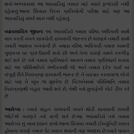
શકો.અભ્યાસમાં આ અઠવાડિયું તમારા માટે વધારે ફળદાયી નથી
રહેવાનું.આના સિવાય ઉચ્ચ પ્રતિયોગી પરીક્ષા માટે પણ આ
અઠવાડિયું વધારે સારું નથી રહેવાનું.
વ્યાવસાયિક જીવન:
આ અઠવાડિયે તમારા વરિષ્ઠ અધિકારી સાથે
વાત કરતી વખતે સાવચેતી રાખવાની જરૂરત છે.કારણકે તમારી સાથે
તમારી આશંકા બનવાની છે. તમારા વરિષ્ઠ અધિકારી તમારા કામની
ગુણવત્તા પર પ્રશ્ન ઉઠાવી શકો છો અને તેના કારણે તમને તકલીફ
થઈ શકે છે. તમે તમારા પ્રતિષ્‍ઠાને આગળ તમારા પ્રતિષ્‍ઠાને રાખવા
માટે આ પરિસ્થિતિને ગંભીરતાથી લો અને તમારા દરેક કાર્ય પર
સંપૂર્ણ રીતે નિયંત્રણ રાખવાની જરૂર છે. તેં વ્‍યાપાર કરવાવાળા લોકો
માટે પણ તે ખૂબ જ મુશ્કેલ છે. બિઝનેસમાં પરિસ્થિતિ તમારા
નિયંત્રણથી બહાર આવી શકે છે, તેથી તમે મુનાફેની કોઈ ડીલ કરે
છે.
આરોગ્ય :
તમારે વાહન ચલાવતી વખતે થોડી સાવધાની રાખવી
જોઈએ કારણકે તમે વાગી શકે છે.આ અઠવાડિયે તમે તમારા
આરોગ્ય નું ખાસ ધ્યાન રાખો.આના સિવાય તમારી ઈમ્યૂનિટી ખરાબ
હોવાના કારણે તમારું પેટ ખરાબ થવાની પણ આશંકા છે.તમારે પાચન