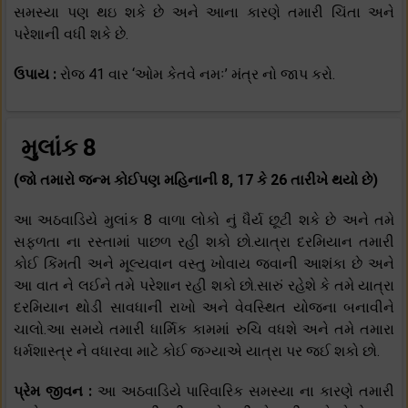
સમસ્યા પણ થઇ શકે છે અને આના કારણે તમારી ચિંતા અને
પરેશાની વધી શકે છે.
ઉપાય :
રોજ 41 વાર ‘ઓમ કેતવે નમઃ’ મંત્ર નો જાપ કરો.
મુલાંક 8
(જો તમારો જન્મ કોઈપણ મહિનાની 8, 17 કે 26 તારીખે થયો છે)
આ અઠવાડિયે મુલાંક 8 વાળા લોકો નું ધૈર્ય છૂટી શકે છે અને તમે
સફળતા ના રસ્તામાં પાછળ રહી શકો છો.યાત્રા દરમિયાન તમારી
કોઈ કિંમતી અને મૂલ્યવાન વસ્તુ ખોવાય જવાની આશંકા છે અને
આ વાત ને લઈને તમે પરેશાન રહી શકો છો.સારું રહેશે કે તમે યાત્રા
દરમિયાન થોડી સાવધાની રાખો અને વેવસ્થિત યોજના બનાવીને
ચાલો.આ સમયે તમારી ધાર્મિક કામમાં રુચિ વધશે અને તમે તમારા
ધર્મશાસ્ત્ર ને વધારવા માટે કોઈ જગ્યાએ યાત્રા પર જઈ શકો છો.
પ્રેમ જીવન :
આ અઠવાડિયે પારિવારિક સમસ્યા ના કારણે તમારી