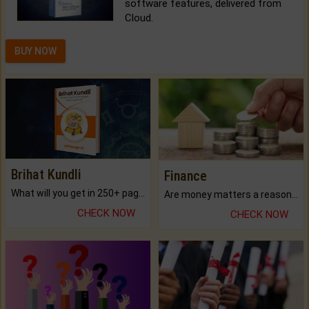
software features, delivered from
Cloud.
BUY NOW
Brihat Kundli
Finance
What will you get in 250+ pages Colored Brihat Kundli.
Are money matters a reason for the dark-circles under your eyes?
CHECK NOW
CHECK NOW