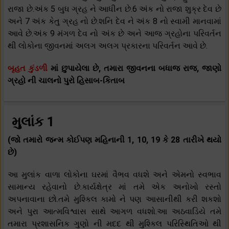
રાજા છે.અંક 5 બુધ ગ્રહ ને આધીન છે.6 અંક નો રાજા શુક્ર દેવ છે
અને 7 અંક કેતુ ગ્રહ નો છે.શનિ દેવ ને અંક 8 નો સ્વામી માનવામાં
આવે છે.અંક 9 મંગળ દેવ નો અંક છે અને આજ ગ્રહોના પરિવર્તન
થી લોકોના જીવનમાં અલગ અલગ પ્રકારના પરિવર્તન આવે છે.
બૃહત કુંડળી
માં છુપાયેલા છે, તમારા જીવનના બધાજ રાજ, જાણો
ગ્રહો ની ચાલનો પુરો હિસાબ-કિતાબ
મુલાંક 1
(જો તમારો જન્મ કોઈપણ મહિનાની 1, 10, 19 કે 28 તારીખે થયો
છે)
આ મુલાંક વાળા લોકોના ઘરમાં વૈભવ વધશે અને એમનો સ્વભાવ
સામાન્ય રહેવાનો છે.કાર્યક્ષેત્ર માં તમે એક અનોખો રસ્તો
અપનાવાના છો.તમે મુશ્કિલ કામો ને પણ આસાનીથી કરી શકશો
અને પુરા આત્મવિશ્વાસ સાથે આગળ વધશો.આ અઠવાડિયે તમે
તમારા પ્રશાસનિક ગુણો ની મદદ થી મુશ્કિલ પરિસ્થિતિઓ થી