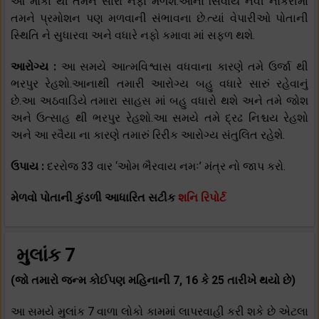
આ મોકા થી તમને સારો નફો મળશે.આના સિવાય નવી નોકરીમાં
તમને પ્રમોશન પણ મળવાની સંભાવના છે.ત્યાં વેપારીઓ પોતાની
સ્થિતિ ને સુધારવા અને વધારે નફો કમાવા માં સફળ થશે.
આરોગ્ય :
આ સમયે આત્મવિશ્વાસ વધવાના કારણે તમે ઉર્જા થી
ભરપુર રેહશો.આનાથી તમારી આરોગ્ય બહુ વધારે સારું રહેવાનું
છે.આ અઠવાડિયે તમારા સાહસ માં બહુ વધારો થશે અને તમે જોશ
અને ઉત્સાહ થી ભરપુર રેહશો.આ સમયે તમે દ્રઢ નિશ્ચય રેહશો
અને આ રવૈયા ના કારણે તમારું રિરીક આરોગ્ય સંતુલિત રહેશે.
ઉપાય :
દરરોજ 33 વાર ‘ઓમ ભૈરવાય નમઃ’ મંત્ર નો જાપ કરો.
મેળવો પોતાની કુંડળી આધારિત સટીક
શનિ રિપોર્ટ
મુલાંક 7
(જો તમારો જન્મ કોઈપણ મહિનાની 7, 16 કે 25 તારીખે થયો છે)
આ સમયે મુલાંક 7 વાળા લોકો કામમાં લાપરવાહી કરી શકે છે એટલા