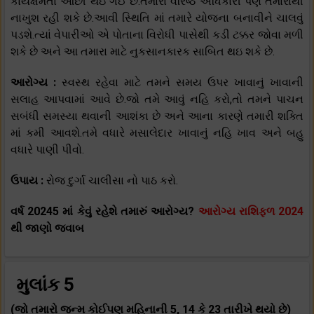
કાર્યક્ષમતા ઓછી થઇ ગઈ છે.તમારા વરિષ્ઠ અધિકારી પણ તમારાથી
નાખુશ રહી શકે છે.આવી સ્થિતિ માં તમારે યોજના બનાવીને ચાલવું
પડશે.ત્યાં વેપારીઓ એ પોતાના વિરોધી પાસેથી કડી ટક્કર જોવા મળી
શકે છે અને આ તમારા માટે નુકસાનકારક સાબિત થઇ શકે છે.
આરોગ્ય :
સ્વસ્થ રહેવા માટે તમને સમય ઉપર ખાવાનું ખાવાની
સલાહ આપવામાં આવે છે.જો તમે આવું નહિ કરો,તો તમને પાચન
સબંધી સમસ્યા થવાની આશંકા છે અને આના કારણે તમારી શક્તિ
માં કમી આવશે.તમે વધારે મસાલેદાર ખાવાનું નહિ ખાવ અને બહુ
વધારે પાણી પીવો.
ઉપાય :
રોજ દુર્ગા ચાલીસા નો પાઠ કરો.
વર્ષ 20245 માં કેવું રહેશે તમારું આરોગ્ય?
આરોગ્ય રાશિફળ 2024
થી જાણો જવાબ
મુલાંક 5
(જો તમારો જન્મ કોઈપણ મહિનાની 5, 14 કે 23 તારીખે થયો છે)