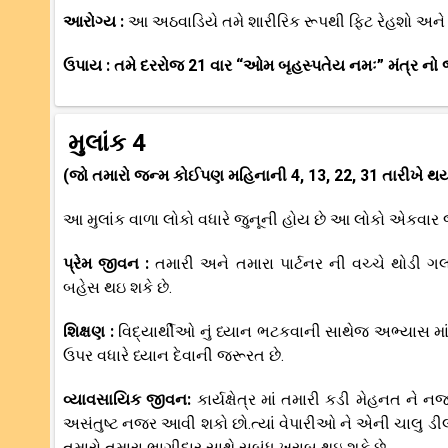
આરોગ્ય :
આ અઠવાડિયે તમે શારીરિક રૂપથી ફિટ રેહશો અન
ઉપાય : તમે દરરોજ 21 વાર “ઓમ બૃહસ્પતેય નમઃ” મંત્ર નો 
મુલાંક 4
(જો તમારો જન્મ કોઈપણ મહિનાની 4, 13, 22, 31 તારીખે થય
આ મુલાંક વાળા લોકો વધારે જુનૂની હોય છે આ લોકો એકવાર
પ્રેમ જીવન :
તમારી અને તમારા પાર્ટનર ની વચ્ચે થોડી
બહેસ થઇ શકે છે.
શિક્ષણ :
વિદ્યાર્થીઓ નું ધ્યાન ભટકવાની સાથેજ અભ્યાસ મ
ઉપર વધારે ધ્યાન દેવાની જરૂરત છે.
વ્યાવસાયિક જીવન:
કાર્યક્ષેત્ર માં તમારી કડી મેહનત ન
અસંતુષ્ટ નજર આવી શકો છો.ત્યાં વેપારીઓ ને એની ચાલુ ડી
તમારો તમારા ભાગીદાર સાથે સબંધ ખરાબ થઇ શકે છે.