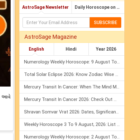
AstroSage Newsletter
Daily Horoscope on Email
SUBSCRIBE
AstroSage Magazine
English
Hindi
Year 2026
Numerology Weekly Horoscope: 9 August To 15 August, 2026
Total Solar Eclipse 2026: Know Zodiac Wise Prediction
Mercury Transit In Cancer: When The Mind Meets The Heart!
ં આવે
Mercury Transit In Cancer 2026: Check Out What It Brings For You
Shravan Somvar Vrat 2026: Dates, Significance & Rituals In August
Weekly Horoscope 3 To 9 August, 2026: List Of Fasts & Festivals
Numerology Weekly Horoscope: 2 August To 8 August, 2026