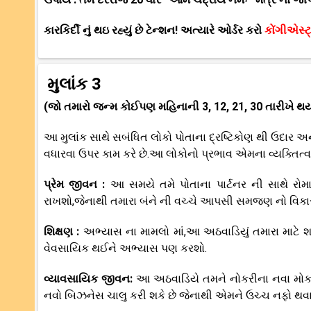
કારકિર્દી નું થઇ રહ્યું છે ટેન્શન! અત્યારે ઓર્ડર કરો
કોંગીએસ્ટ્ર
મુલાંક 3
(જો તમારો જન્મ કોઈપણ મહિનાની 3, 12, 21, 30 તારીખે થય
આ મુલાંક સાથે સબંધિત લોકો પોતાના દ્રષ્ટિકોણ થી ઉદાર અન
વધારવા ઉપર કામ કરે છે.આ લોકોનો પ્રભાવ એમના વ્યક્તિત્વ 
પ્રેમ જીવન :
આ સમયે તમે પોતાના પાર્ટનર ની સાથે રોમ
રાખશો,જેનાથી તમારા બંને ની વચ્ચે આપસી સમજણ નો વિકા
શિક્ષણ :
અભ્યાસ ના મામલો માં,આ અઠવાડિયું તમારા માટે શા
વેવસાયિક થઈને અભ્યાસ પણ કરશો.
વ્યાવસાયિક જીવન:
આ અઠવાડિયે તમને નોકરીના નવા મોકા
નવો બિઝનેસ ચાલુ કરી શકે છે જેનાથી એમને ઉચ્ચ નફો થવાન