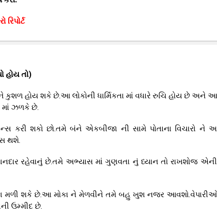
ો રિપોર્ટ
ો હોય તો)
ે કુશળ હોય શકે છે.આ લોકોની ધાર્મિકતા માં વધારે રુચિ હોય છે અને 
માં ઝળકે છે.
ાન્સ કરી શકો છો.તમે બંને એકબીજા ની સામે પોતાના વિચારો ને આ
સ થશે.
નદાર રહેવાનું છે.તમે અભ્યાસ માં ગુણવતા નું ધ્યાન તો રાખશોજ એની
 મળી શકે છે.આ મોકા ને મેળવીને તમે બહુ ખુશ નજર આવશો.વેપારી
ી ઉમ્મીદ છે.