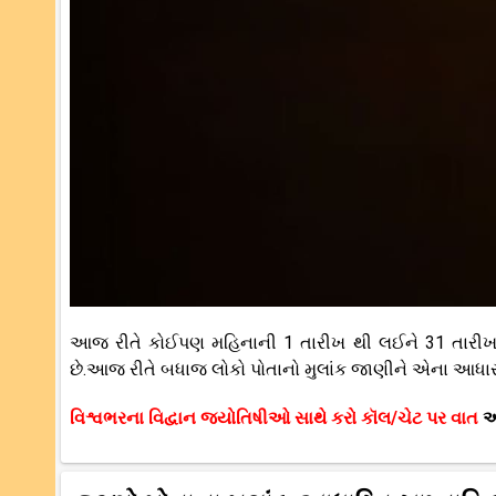
આજ રીતે કોઈપણ મહિનાની 1 તારીખ થી લઈને 31 તારીખ સુ
છે.આજ રીતે બધાજ લોકો પોતાનો મુલાંક જાણીને એના આધાર 
વિશ્વભરના વિદ્વાન જ્યોતિષીઓ સાથે કરો કૉલ/ચેટ પર વાત
અ