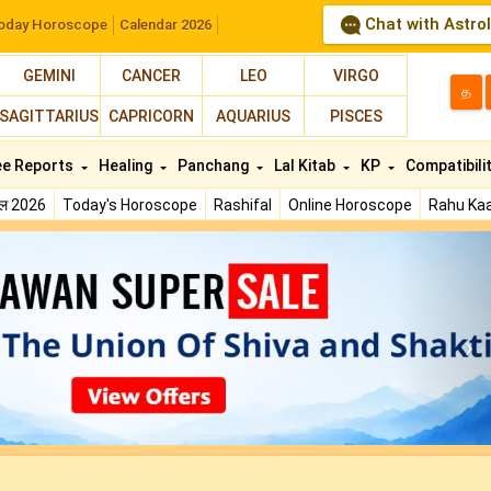
Chat with Astro
oday Horoscope
Calendar 2026
GEMINI
CANCER
LEO
VIRGO
த
SAGITTARIUS
CAPRICORN
AQUARIUS
PISCES
ee Reports
Healing
Panchang
Lal Kitab
KP
Compatibili
फल 2026
Today's Horoscope
Rashifal
Online Horoscope
Rahu Kaa
N