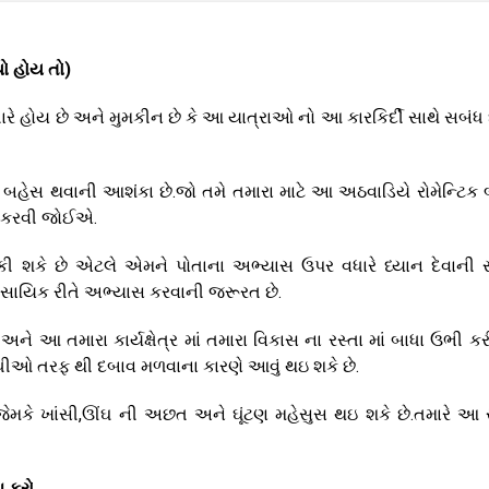
ો હોય તો)
વધારે હોય છે અને મુમકીન છે કે આ યાત્રાઓ નો આ કારકિર્દી સાથે સબંધ
બહેસ થવાની આશંકા છે.જો તમે તમારા માટે આ અઠવાડિયે રોમેન્ટિક
િશ કરવી જોઈએ.
ભટકી શકે છે એટલે એમને પોતાના અભ્યાસ ઉપર વધારે ધ્યાન દેવાની
વસાયિક રીતે અભ્યાસ કરવાની જરૂરત છે.
અને આ તમારા કાર્યક્ષેત્ર માં તમારા વિકાસ ના રસ્તા માં બાધા ઉભી કર
ધીઓ તરફ થી દબાવ મળવાના કારણે આવું થઇ શકે છે.
મકે ખાંસી,ઊંઘ ની અછત અને ઘૂંટણ મહેસુસ થઇ શકે છે.તમારે આ
 કરો.