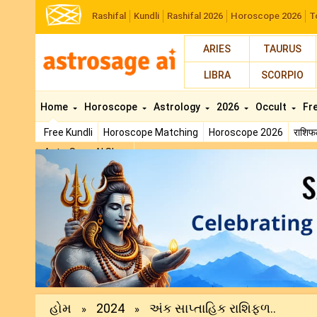
Rashifal
Kundli
Rashifal 2026
Horoscope 2026
T
ARIES
TAURUS
LIBRA
SCORPIO
Home
Horoscope
Astrology
2026
Occult
Fr
Free Kundli
Horoscope Matching
Horoscope 2026
राशि
AstroSage AI Shop
Previous
હોમ
2024
અંક સાપ્તાહિક રાશિફળ..
»
»