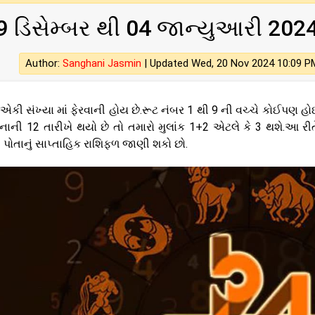
9 ડિસેમ્બર થી 04 જાન્યુઆરી 202
Author:
Sanghani Jasmin
|
Updated Wed, 20 Nov 2024 10:09 P
 એકી સંખ્યા માં ફેરવાની હોય છે.રૂટ નંબર 1 થી 9 ની વચ્ચે કોઈપણ હો
ની 12 તારીખે થયો છે તો તમારો મુલાંક 1+2 એટલે કે 3 થશે.આ રીત
પોતાનું સાપ્તાહિક રાશિફળ જાણી શકો છો.