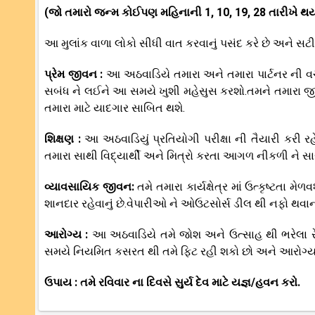
(જો તમારો જન્મ કોઈપણ મહિનાની 1, 10, 19, 28 તારીખે થય
આ મુલાંક વાળા લોકો સીધી વાત કરવાનું પસંદ કરે છે અને 
પ્રેમ જીવન :
આ અઠવાડિયે તમારા અને તમારા પાર્ટનર ની વ
સબંધ ને લઈને આ સમયે ખુશી મહેસુસ કરશો.તમને તમારા જ
તમારા માટે યાદગાર સાબિત થશે.
શિક્ષણ :
આ અઠવાડિયું પ્રતિયોગી પરીક્ષા ની તૈયારી કરી રહેલ
તમારા સાથી વિદ્યાર્થી અને મિત્રો કરતા આગળ નીકળી ને સા
વ્યાવસાયિક જીવન:
તમે તમારા કાર્યક્ષેત્ર માં ઉત્કૃષ્ટતા
શાનદાર રહેવાનું છે.વેપારીઓ ને ઓઉટસોર્સ ડીલ થી નફો થવાની
આરોગ્ય :
આ અઠવાડિયે તમે જોશ અને ઉત્સાહ થી ભરેલા 
સમયે નિયમિત કસરત થી તમે ફિટ રહી શકો છો અને આરોગ્
ઉપાય : તમે રવિવાર ના દિવસે સુર્ય દેવ માટે યજ્ઞ/હવન કરો.