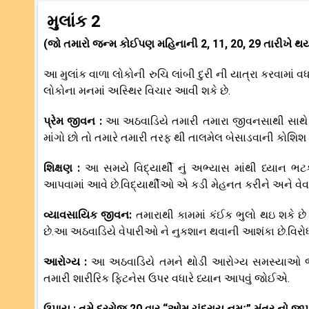
મુલાંક 2
(જો તમારો જન્મ કોઈપણ મહિનાની 2, 11, 20, 29 તારીખે થય
આ મુલાંક વાળા લોકોની રુચિ લાંબી દુરી ની યાત્રા કરવામાં 
લોકોના મનમાં અસ્થિર વિચાર આવી શકે છે.
પ્રેમ જીવન :
આ અઠવાડિયે તમારી તમારા જીવનસાથી સાથે 
માંગો છો તો તમારે તમારી તરફ થી તાલમેલ બેસાડવાની કોશ
શિક્ષણ :
આ સમયે વિદ્યાર્થી નું અભ્યાસ માંથી ધ્યાન 
આપવામાં આવે છે.વિદ્યાર્થીઓ એ કડી મેહનત કરીને અને વે
વ્યાવસાયિક જીવન:
તમારાથી કામમાં કંઈક ભુલો થઇ શકે છે 
છે.આ અઠવાડિયે વેપારીઓ ને નુકશાન થવાની આશંકા છે.વિરો
આરોગ્ય :
આ અઠવાડિયે તમને થોડી આરોગ્ય સમસ્યાઓ જે
તમારી શારીરિક ફિટનેસ ઉપર વધારે ધ્યાન આપવું જોઈએ.
ઉપાય : તમે દરરોજ 20 વાર “ઓમ ચંદ્રાય નમઃ” મંત્ર નો જાપ