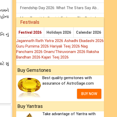
Friendship Day 2026: What The Stars Say About Your Best Friend!
 તમને
રહોના
Mars Transit In Gemini: Embrace The Period Full Of Energy & Intelligence
Festivals
Tarot Weekly Horoscope: 2 August To 8 August, 2026
Festival 2026
Holidays 2026
Calendar 2026
નિ નું
Jagannath Rath Yatra 2026
Ashadhi Ekadashi 2026
Guru Purnima 2026
Hariyali Teej 2026
Nag
Panchami 2026
Onam/Thiruvonam 2026
Raksha
Bandhan 2026
Kajari Teej 2026
ે શું
Buy Gemstones
Best quality gemstones with
assurance of AstroSage.com
BUY NOW
Buy Yantras
Take advantage of Yantra with