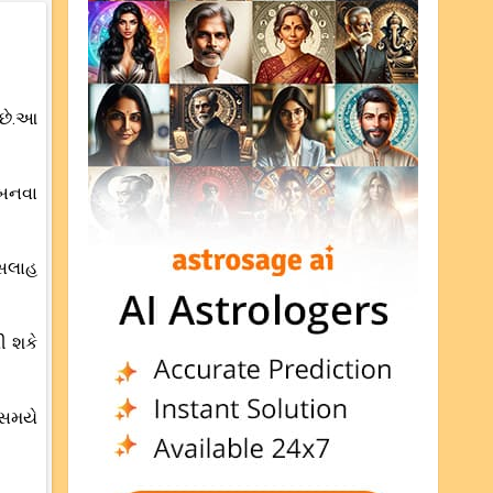
 છે.આ
 બનવા
 સલાહ
ી શકે
 સમયે