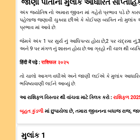
જાણો પોતાના મુલાંક આધારિત સાપ્તાહ
અંક જ્યોતિષ નો અમારા જીવન માં ગહેરો પ્રભાવ પડે છે ક
પહેલાજ જણાવી ચુક્યા છીએ કે કોઈપણ વ્યક્તિ નો મુલા
પ્રભાવ માં આવે છે.
જેમકે અંક 1 પર સુર્ય નું આધિપત્ય હોય છે,2 પર ચંદ્રમા નું,3 પર
અને 9 પર મંગળ નું શાસન હોય છે.આ ગ્રહો ની ચાલ થી વ્યક
हिंदी में पढ़े :
राशिफल २०२५
તો ચાલો આગળ વધીએ અને જાણી લઈએ કે મુલાંક આધારિત સાપ
ભવિષ્યવાણી લઈને આવ્યું છે.
આ રાશિફળ વિસ્તાર થી વાંચવા માટે ક્લિક કરો :
રાશિફળ 202
બૃહત કુંડળી
માં છુપાયેલા છે, તમારા જીવનના બધાજ રાજ, જ
મુલાંક 1