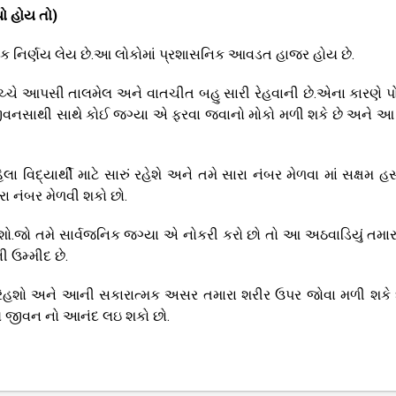
ો હોય તો)
સટીક નિર્ણય લેય છે.આ લોકોમાં પ્રશાસનિક આવડત હાજર હોય છે.
ચ્ચે આપસી તાલમેલ અને વાતચીત બહુ સારી રેહવાની છે.એના કારણે પ
ીવનસાથી સાથે કોઈ જગ્યા એ ફરવા જવાનો મોકો મળી શકે છે અને આ 
ા વિદ્યાર્થી માટે સારું રહેશે અને તમે સારા નંબર મેળવા માં સક્ષમ હસ
રા નંબર મેળવી શકો છો.
 મેળવશો.જો તમે સાર્વજનિક જગ્યા એ નોકરી કરો છો તો આ અઠવાડિયું તમાર
 ઉમ્મીદ છે.
રેહશો અને આની સકારાત્મક અસર તમારા શરીર ઉપર જોવા મળી શકે
ય જીવન નો આનંદ લઇ શકો છો.