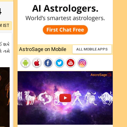
4
M IST
ઈ શકે
AstroSage on Mobile
ALL MOBILE APPS
ે તમે