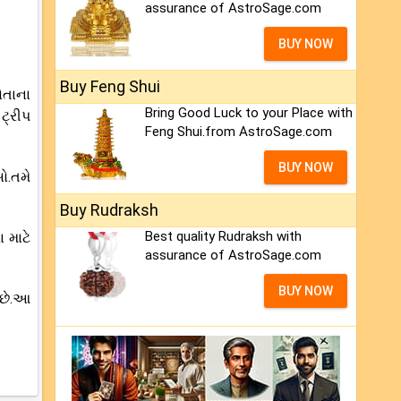
assurance of AstroSage.com
BUY NOW
Buy Feng Shui
ોતાના
Bring Good Luck to your Place with
ટ્રીપ
Feng Shui.from AstroSage.com
BUY NOW
ો.તમે
Buy Rudraksh
Best quality Rudraksh with
ા માટે
assurance of AstroSage.com
BUY NOW
 છે.આ