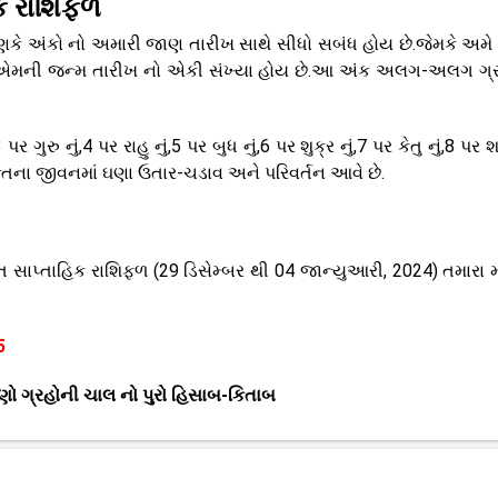
િક રાશિફળ
ારણકે અંકો નો અમારી જાણ તારીખ સાથે સીધો સબંધ હોય છે.જેમકે અમે
ંક એમની જન્મ તારીખ નો એકી સંખ્યા હોય છે.આ અંક અલગ-અલગ ગ્
 ગુરુ નું,4 પર રાહુ નું,5 પર બુધ નું,6 પર શુક્ર નું,7 પર કેતુ નું,8 પર શ
્તિના જીવનમાં ઘણા ઉતાર-ચડાવ અને પરિવર્તન આવે છે.
્તાહિક રાશિફળ (29 ડિસેમ્બર થી 04 જાન્યુઆરી, 2024) તમારા માટ
5
ાણો ગ્રહોની ચાલ નો પુરો હિસાબ-કિતાબ