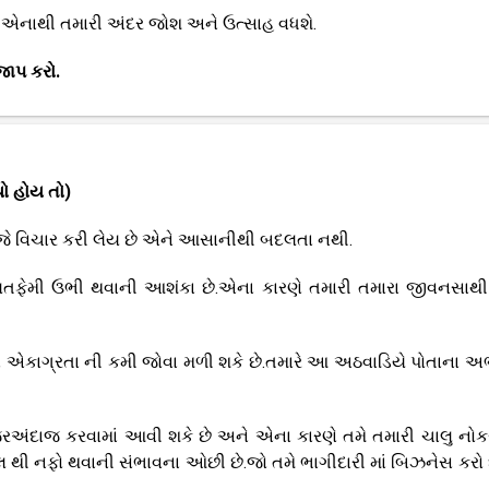
ે એનાથી તમારી અંદર જોશ અને ઉત્સાહ વધશે.
જાપ કરો.
ો હોય તો)
 જે વિચાર કરી લેય છે એને આસાનીથી બદલતા નથી.
 ગલતફેમી ઉભી થવાની આશંકા છે.એના કારણે તમારી તમારા જીવનસાથી
ાં એકાગ્રતા ની કમી જોવા મળી શકે છે.તમારે આ અઠવાડિયે પોતાના અ
ે નજરઅંદાજ કરવામાં આવી શકે છે અને એના કારણે તમે તમારી ચાલુ નોક
લ થી નફો થવાની સંભાવના ઓછી છે.જો તમે ભાગીદારી માં બિઝનેસ કરો 