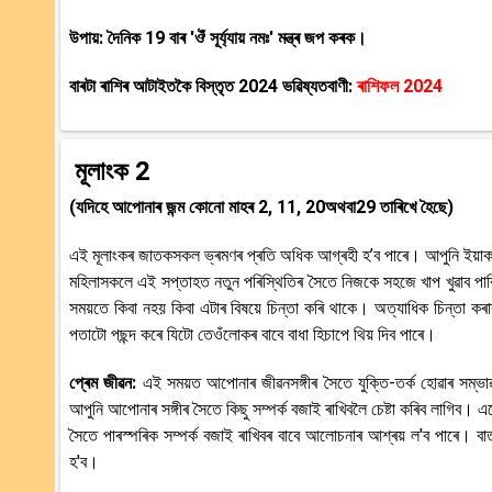
উপায়: দৈনিক 19 বাৰ 'ঔঁ সূৰ্য্যায় নমঃ' মন্ত্ৰ জপ কৰক।
বাৰটা ৰাশিৰ আটাইতকৈ বিস্তৃত 2024 ভৱিষ্যতবাণী:
ৰাশিফল 2024
মূলাংক 2
(যদিহে আপোনাৰ জন্ম কোনো মাহৰ 2, 11, 20অথবা29 তাৰিখে হৈছে)
এই মূলাংকৰ জাতকসকল ভ্ৰমণৰ প্ৰতি অধিক আগ্ৰহী হ’ব পাৰে। আপুনি ইয়া
মহিলাসকলে এই সপ্তাহত নতুন পৰিস্থিতিৰ সৈতে নিজকে সহজে খাপ খুৱাব পা
সময়তে কিবা নহয় কিবা এটাৰ বিষয়ে চিন্তা কৰি থাকে। অত্যাধিক চিন্তা কৰাৰ
পতাটো পছন্দ কৰে যিটো তেওঁলোকৰ বাবে বাধা হিচাপে থিয় দিব পাৰে।
প্ৰেম জীৱন:
এই সময়ত আপোনাৰ জীৱনসঙ্গীৰ সৈতে যুক্তি-তৰ্ক হোৱাৰ সম্ভ
আপুনি আপোনাৰ সঙ্গীৰ সৈতে কিছু সম্পৰ্ক বজাই ৰাখিবলৈ চেষ্টা কৰিব লাগিব। 
সৈতে পাৰস্পৰিক সম্পৰ্ক বজাই ৰাখিবৰ বাবে আলোচনাৰ আশ্ৰয় ল'ব পাৰে। বা
হ'ব।