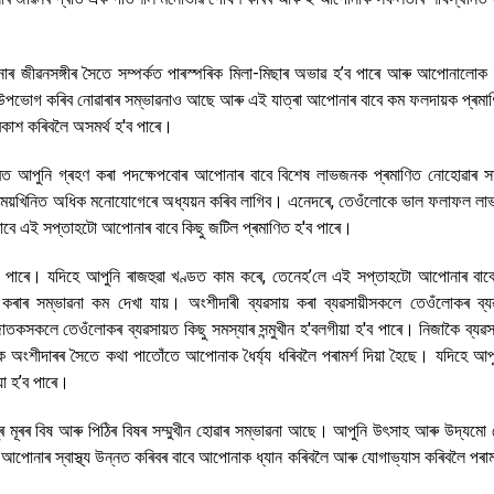
ৰ জীৱনসঙ্গীৰ সৈতে সম্পৰ্কত পাৰস্পৰিক মিলা-মিছাৰ অভাৱ হ’ব পাৰে আৰু আপোনালোক দ
দ উপভোগ কৰিব নোৱাৰাৰ সম্ভাৱনাও আছে আৰু এই যাত্ৰা আপোনাৰ বাবে কম ফলদায়ক প্ৰমাণ
ৰকাশ কৰিবলৈ অসমৰ্থ হ'ব পাৰে।
ত্ৰত আপুনি গ্ৰহণ কৰা পদক্ষেপবোৰ আপোনাৰ বাবে বিশেষ লাভজনক প্ৰমাণিত নোহোৱাৰ সম
 এই সময়খিনিত অধিক মনোযোগেৰে অধ্যয়ন কৰিব লাগিব। এনেদৰে, তেওঁলোকে ভাল ফলাফল লা
াবে এই সপ্তাহটো আপোনাৰ বাবে কিছু জটিল প্ৰমাণিত হ'ব পাৰে।
কিব পাৰে। যদিহে আপুনি ৰাজহুৱা খণ্ডত কাম কৰে, তেনেহ’লে এই সপ্তাহটো আপোনাৰ বাব
ৰাৰ সম্ভাৱনা কম দেখা যায়। অংশীদাৰী ব্যৱসায় কৰা ব্যৱসায়ীসকলে তেওঁলোকৰ ব্যৱ
াতকসকলে তেওঁলোকৰ ব্যৱসায়ত কিছু সমস্যাৰ সন্মুখীন হ'বলগীয়া হ'ব পাৰে। নিজাকৈ ব্যৱস
অংশীদাৰৰ সৈতে কথা পাতোঁতে আপোনাক ধৈৰ্য্য ধৰিবলৈ পৰামৰ্শ দিয়া হৈছে। যদিহে আপ
য়া হ’ব পাৰে।
ৰ মূৰৰ বিষ আৰু পিঠিৰ বিষৰ সম্মুখীন হোৱাৰ সম্ভাৱনা আছে। আপুনি উৎসাহ আৰু উদ্যমো হ
পোনাৰ স্বাস্থ্য উন্নত কৰিবৰ বাবে আপোনাক ধ্যান কৰিবলৈ আৰু যোগাভ্যাস কৰিবলৈ পৰামৰ্