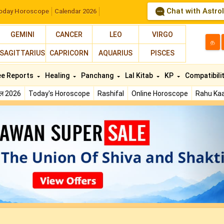
Chat with Astro
oday Horoscope
Calendar 2026
GEMINI
CANCER
LEO
VIRGO
த
SAGITTARIUS
CAPRICORN
AQUARIUS
PISCES
ee Reports
Healing
Panchang
Lal Kitab
KP
Compatibili
फल 2026
Today's Horoscope
Rashifal
Online Horoscope
Rahu Kaa
N