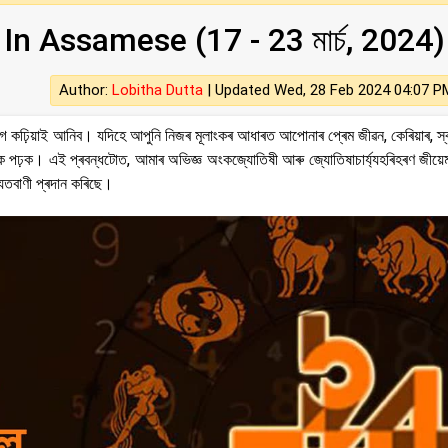
In Assamese (17 - 23 মাৰ্চ, 2024)
Author:
Lobitha Dutta
|
Updated Wed, 28 Feb 2024 04:07 P
কঢ়িয়াই আনিব। যদিহে আপুনি নিজৰ মূলাংকৰ আধাৰত আপোনাৰ প্ৰেম জীৱন, কেৰিয়াৰ, স্বাস
ৈকে পঢ়ক। এই প্ৰবন্ধটোত, আমাৰ অভিজ্ঞ অংকজ্যোতিষী আৰু জ্যোতিষাচাৰ্য্যহৰিহৰণ জীয়ে
যতবাণী প্ৰদান কৰিছে।