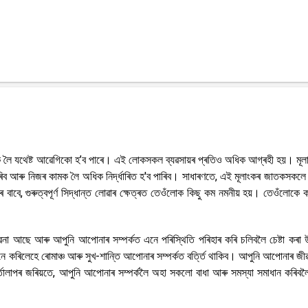
ক লৈ যথেষ্ট আৱেগিকো হ’ব পাৰে। এই লোকসকল ব্যৱসায়ৰ প্ৰতিও অধিক আগ্ৰহী হয়। মূল
ৰিব আৰু নিজৰ কামক লৈ অধিক নিৰ্দ্ধাৰিত হ'ব পাৰিব। সাধাৰণতে, এই মূলাংকৰ জাতকসকল
 বাবে, গুৰুত্বপূৰ্ণ সিদ্ধান্ত লোৱাৰ ক্ষেত্ৰত তেওঁলোক কিছু কম নমনীয় হয়। তেওঁলোকে
াৱনা আছে আৰু আপুনি আপোনাৰ সম্পৰ্কত এনে পৰিস্থিতি পৰিহাৰ কৰি চলিবলৈ চেষ্টা কৰা
এনে কৰিলেহে ৰোমাঞ্চ আৰু সুখ-শান্তি আপোনাৰ সম্পৰ্কত বৰ্ত্তি থাকিব। আপুনি আপোনাৰ জীৱ
ৰ্তালাপৰ জৰিয়তে, আপুনি আপোনাৰ সম্পৰ্কলৈ অহা সকলো বাধা আৰু সমস্যা সমাধান কৰিবলৈ