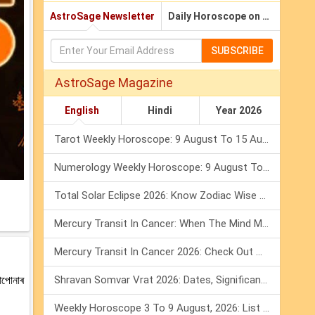
AstroSage Newsletter
Daily Horoscope on Email
SUBSCRIBE
AstroSage Magazine
English
Hindi
Year 2026
Tarot Weekly Horoscope: 9 August To 15 August, 2026
Numerology Weekly Horoscope: 9 August To 15 August, 2026
Total Solar Eclipse 2026: Know Zodiac Wise Prediction
Mercury Transit In Cancer: When The Mind Meets The Heart!
Mercury Transit In Cancer 2026: Check Out What It Brings For You
আপোনাৰ
Shravan Somvar Vrat 2026: Dates, Significance & Rituals In August
Weekly Horoscope 3 To 9 August, 2026: List Of Fasts & Festivals