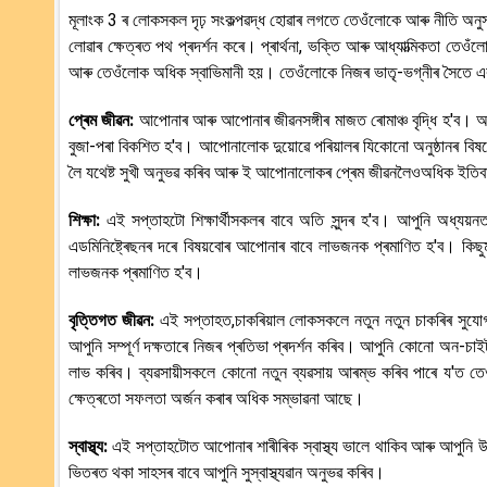
মূলাংক 3 ৰ লোকসকল দৃঢ় সংকল্পৱদ্ধ হোৱাৰ লগতে তেওঁলোকে আৰু নীতি অনুস
লোৱাৰ ক্ষেত্ৰত পথ প্ৰদৰ্শন কৰে। প্ৰাৰ্থনা, ভক্তি আৰু আধ্যাত্মিকতা তে
আৰু তেওঁলোক অধিক স্বাভিমানী হয়। তেওঁলোকে নিজৰ ভাতৃ-ভগ্নীৰ সৈতে এক সৌহ
প্ৰেম জীৱন:
আপোনাৰ আৰু আপোনাৰ জীৱনসঙ্গীৰ মাজত ৰোমাঞ্চ বৃদ্ধি হ'ব।
বুজা-পৰা বিকশিত হ'ব। আপোনালোক দুয়োৱে পৰিয়ালৰ যিকোনো অনুষ্ঠানৰ বি
লৈ যথেষ্ট সুখী অনুভৱ কৰিব আৰু ই আপোনালোকৰ প্ৰেম জীৱনলৈওঅধিক ইতি
শিক্ষা:
এই সপ্তাহটো শিক্ষাৰ্থীসকলৰ বাবে অতি সুন্দৰ হ'ব। আপুনি অধ্য
এডমিনিষ্ট্ৰেছনৰ দৰে বিষয়বোৰ আপোনাৰ বাবে লাভজনক প্ৰমাণিত হ'ব। কিছুম
লাভজনক প্ৰমাণিত হ'ব।
বৃত্তিগত জীৱন:
এই সপ্তাহত,চাকৰিয়াল লোকসকলে নতুন নতুন চাকৰিৰ সুযোগ 
আপুনি সম্পূৰ্ণ দক্ষতাৰে নিজৰ প্ৰতিভা প্ৰদৰ্শন কৰিব। আপুনি কোনো অন-চ
লাভ কৰিব। ব্যৱসায়ীসকলে কোনো নতুন ব্যৱসায় আৰম্ভ কৰিব পাৰে য'ত তেও
ক্ষেত্ৰতো সফলতা অৰ্জন কৰাৰ অধিক সম্ভাৱনা আছে।
স্বাস্থ্য:
এই সপ্তাহটোত আপোনাৰ শাৰীৰিক স্বাস্থ্য ভালে থাকিব আৰু আপুনি উৎ
ভিতৰত থকা সাহসৰ বাবে আপুনি সুস্বাস্থ্যৱান অনুভৱ কৰিব।