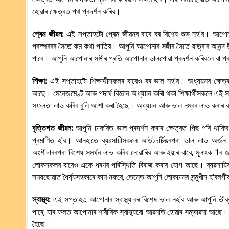
হোৱাৰ ক্ষেত্ৰত পথ প্ৰদৰ্শন কৰিব।
প্ৰেম জীৱন:
এই সপ্তাহটো প্ৰেম জীৱনৰ বাবে বৰ বিশেষ শুভ নহ'ব। আপোনা
পৰস্পৰৰৰ সৈতে কম কথা পাতিব। আপুনি আপোনাৰ সঙ্গীৰ সৈতে যাত্ৰাৰ আনন্
পাৰে। আপুনি আপোনাৰ সঙ্গীৰ প্ৰতি আপোনাৰ ভালপোৱা প্ৰদৰ্শন কৰিবলৈ বা প্
শিক্ষা:
এই সপ্তাহটো শিক্ষাৰ্থীসকলৰ বাবেও বৰ ভাল নহ'ব। অধ্যয়নৰ ক্ষে
আছে। মেনেজমেণ্ট আৰু পদাৰ্থ বিজ্ঞান অধ্যয়ন কৰাি থকা শিক্ষাৰ্থীসকলে
সফলতা লাভ কৰিব বুলি আশা কৰা হৈছে। অধ্যয়ন আৰু ভাল নম্বৰ লাভ কৰাৰ ব
বৃত্তিগত জীৱন:
আপুনি চাকৰিত ভাল প্ৰদৰ্শন কৰাৰ ক্ষেত্ৰত পিছ পৰি থা
প্ৰমাণিত হ'ব। আনহাতে ব্যৱসায়ীসকলে আউটচৰ্চিঙৰপৰা ভাল লাভ অৰ্জন ক
অংশীদাৰৰপৰা বিশেষ সমৰ্থন লাভ কৰিব নোৱাৰিব আৰু ইয়াৰ বাবে, মূলাংক 1ৰ জ
লোকসকলৰ বাবেও একে ধৰণৰ পৰিস্থিতি বিৰাজ কৰাৰ যোগ আছে। ব্যৱসায়িক 
সময়ছোৱাত ধৈৰ্য্যসহকাৰে কাম নকৰে, তেন্তে আপুনি লোকচানৰ সন্মুখীন হ'বলগী
স্বাস্থ্য:
এই সপ্তাহত আপোনাৰ স্বাস্থ্য বৰ বিশেষ ভাল নহ'ব আৰু আপুনি তীব্
পাৰে, যাৰ ফলত আপোনাৰ শাৰীৰিক স্বাস্থ্যৰো আৱনতি হোৱাৰ সম্ভাৱনা আছে। আ
হৈছে।