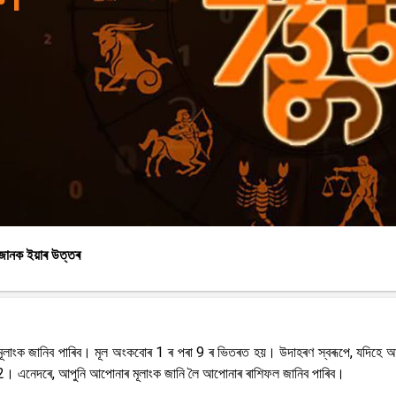
জানক ইয়াৰ উত্তৰ
া মূলাংক জানিব পাৰিব। মূল অংকবোৰ 1 ৰ পৰা 9 ৰ ভিতৰত হয়। উদাহৰণ স্বৰূপে, যদিহে 
ৎ 2। এনেদৰে, আপুনি আপোনাৰ মূলাংক জানি লৈ আপোনাৰ ৰাশিফল জানিব পাৰিব।