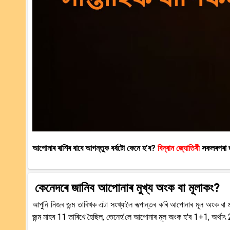
আপোনাৰ ৰাশিৰ বাবে আগন্তুক বৰ্ষটো কেনে হ’ব?
বিদ্বান জ্যোতিষী
সকলৰপৰা 
কেনেদৰে জানিব আপোনাৰ মুখ্য অংক বা মূলাকং?
আপুনি নিজৰ জন্ম তাৰিখক এটা সংখ্যালৈ ৰূপান্তৰ কৰি আপোনাৰ মূল অংক ব
জন্ম মাহৰ 11 তাৰিখে হৈছিল, তেনেহ’লে আপোনাৰ মূল অংক হ'ব 1+1, অৰ্থা