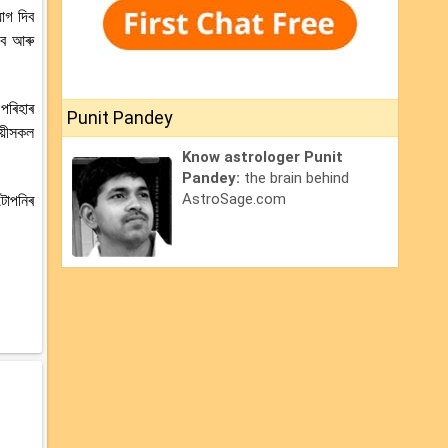
োগ দিব
িব আৰু
পৰিহাৰ
Punit Pandey
য়ীসকল
Know astrologer Punit
Pandey:
the brain behind
AstroSage.com
টোপনিৰ