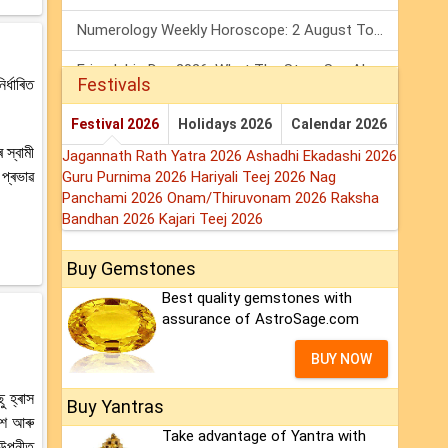
Numerology Weekly Horoscope: 2 August To 8 August, 2026
Friendship Day 2026: What The Stars Say About Your Best Friend!
Festivals
্ধাৰিত
Mars Transit In Gemini: Embrace The Period Full Of Energy & Intelligence
Festival 2026
Holidays 2026
Calendar 2026
 স্বামী
Jagannath Rath Yatra 2026
Ashadhi Ekadashi 2026
প্ৰভাৱ
Guru Purnima 2026
Hariyali Teej 2026
Nag
Panchami 2026
Onam/Thiruvonam 2026
Raksha
Bandhan 2026
Kajari Teej 2026
Buy Gemstones
Best quality gemstones with
assurance of AstroSage.com
BUY NOW
 হ্ৰাস
Buy Yantras
িশ আৰু
Take advantage of Yantra with
 উপনীত