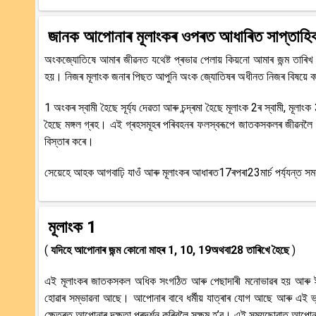
জানক আপোনাৰ মূলাংকৰ ওপৰত আধাৰিত সাপ্তাহ
অংকজ্যোতিষে আমাৰ জীৱনত যথেষ্ট প্ৰভাৱ পেলায় কিয়নো আমাৰ জন্ম তাৰিখ
হয়। নিজৰ মূলাংক জনাৰ পিছত আপুনি অংক জ্যোতিষৰ অধীনত নিজৰ বিষয়ে বহু
1 অংকৰ স্বামী হৈছে সূৰ্য্য দেৱতা আৰু চন্দ্ৰমা হৈছে মূলাংক 2ৰ স্বামী, মূলাং
হৈছে মঙ্গল গ্ৰহ। এই গ্ৰহসমূহৰ পৰিবহনৰ ফলস্বৰূপে জাতকসকলৰ জীৱনলৈ বহ
বিস্তাৰ কৰে।
সেয়েহে আহক আগবাঢ়ি যাওঁ আৰু মূলাংকৰ আধাৰত17ৰপৰা23মাৰ্চ পৰ্য্যন্ত 
মূলাংক 1
(
যদিহে আপোনাৰ জন্ম কোনো মাহৰ
1, 10, 19অথবা28 তাৰিখে হৈছে
)
এই মূলাংকৰ জাতকসকল অধিক সংগঠিত আৰু পেছাদাৰী মনোভাৱৰ হয় আৰু ই
হোৱাৰ সম্ভাৱনা আছে। আপোনাৰ বাবে ধৰ্মীয় যাত্ৰাৰ যোগ আছে আৰু এই 
ক্ষেত্ৰত আপোনাৰ দক্ষতা প্ৰদৰ্শন কৰিবলৈ সক্ষম হ’ব। এই সময়ছোৱাত আ