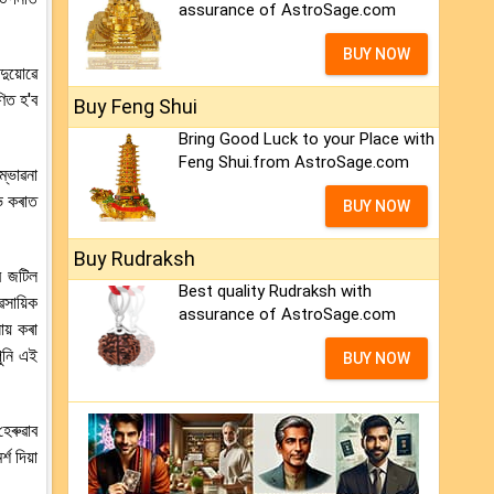
assurance of AstroSage.com
BUY NOW
ুয়োৱে
িত হ'ব
Buy Feng Shui
Bring Good Luck to your Place with
Feng Shui.from AstroSage.com
্ভাৱনা
ভ কৰাত
BUY NOW
Buy Rudraksh
ে জটিল
Best quality Rudraksh with
সায়িক
assurance of AstroSage.com
ায় কৰা
ুনি এই
BUY NOW
েৰুৱাব
শ দিয়া