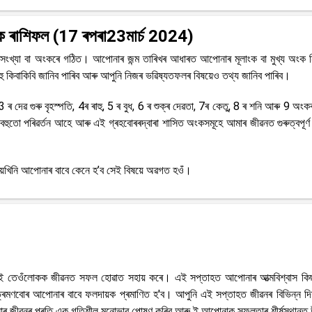
িক ৰাশিফল (17
ৰপৰা23মাৰ্চ 2024)
 সংখ্যা বা অংকৰে গঠিত। আপোনাৰ জন্ম তাৰিখৰ আধাৰত আপোনাৰ মূলাংক বা মুখ্য অংক নিৰ
 কিবাকিবি জানিব পাৰিব আৰু আপুনি নিজৰ ভৱিষ্যতফলৰ বিষয়েও তথ্য জানিব পাৰিব।
ক 3 ৰ দেৱ গুৰু বৃহস্পতি, 4ৰ ৰাহু, 5 ৰ বুধ, 6 ৰ শুক্ৰ দেৱতা, 7ৰ কেতু, 8 ৰ শনি আৰু 9 অংকৰ
ুতো পৰিৱৰ্তন আহে আৰু এই গ্ৰহবোৰৰদ্বাৰা শাসিত অংকসমূহে আমাৰ জীৱনত গুৰুত্বপূৰ্ণ 
সময়খিনি আপোনাৰ বাবে কেনে হ’ব সেই বিষয়ে অৱগত হওঁ।
 তেওঁলোকক জীৱনত সফল হোৱাত সহায় কৰে। এই সপ্তাহত আপোনাৰ আত্মবিশ্বাস কিছু
ভ্ৰমণবোৰ আপোনাৰ বাবে ফলদায়ক প্ৰমাণিত হ'ব। আপুনি এই সপ্তাহত জীৱনৰ বিভিন্ন দ
পোনাৰ জীৱনৰ প্ৰতি এক গতিশীল মনোভাৱ পোষণ কৰিব আৰু ই আপোনাক সফলতাৰ শীৰ্ষস্থানত