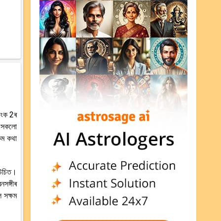
াংক 2ৰ
ে সকলো
 কম কথা
 উচিত।
নসঙ্গীৰ
 সক্ষম