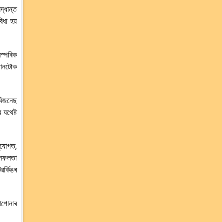
্ধান্ত
িধা হয়
স্পৰিক
ঠানটোক
বিজনেছ
যথেষ্ট
ুযোগত,
 সফলতা
ৰ্কিঙৰ
 আপোনাৰ