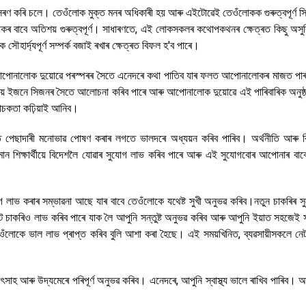
ৰণ কৰি চলে। তেওঁলোক মুক্ত মনৰ অধিকাৰী হয় আৰু এইটোৱেই তেওঁলোকক গুৰুত্বপূৰ্ণ সিদ
ওঁলোকৰ বাবে অতিশয় গুৰুত্বপূৰ্ণ। সাধাৰণতে, এই লোকসকলৰ কথোপকথনৰ ক্ষেত্ৰত কিছু অসুব
াৰ্দ্যপূৰ্ণ সম্পৰ্ক বজাই ৰখাৰ ক্ষেত্ৰত বিফল হ'ব পাৰে।
 আপোনালোক দুয়োৱে পৰস্পৰৰ সৈতে এনেদৰে কথা পাতিব যাৰ ফলত আপোনালোকৰ মাজত পাৰ
ষয়ে ইজনে সিজনৰ সৈতে আলোচনা কৰিব পাৰে আৰু আপোনালোক দুয়োৱে এই পাৰিবাৰিক অনুষ্
বাচকতা কঢ়িয়াই আনিব।
য়নত পেছাদাৰী মনোভাৱ পোষণ কৰাৰ লগতে ভালদৰে অধ্যয়ন কৰিব পাৰিব। অৰ্থনীতি আৰু 
ান শিক্ষাৰ্থীয়ে বিদেশলৈ যোৱাৰ সুযোগ লাভ কৰিব পাৰে আৰু এই সুযোগবোৰ আপোনাৰ বাবে 
লাভ কৰাৰ সম্ভাৱনা আছে যাৰ বাবে তেওঁলোকে যথেষ্ট সুখী অনুভৱ কৰিব।নতুন চাকৰিৰ স
াইট চাকৰিও লাভ কৰিব পাৰে যাক লৈ আপুনি সন্তুষ্ট অনুভৱ কৰিব আৰু আপুনি ইয়াত সহজেই
ঁলোকে ভাল লাভ প্ৰাপ্ত কৰিব বুলি আশা কৰা হৈছে। এই সময়খিনিত, ব্যৱসায়ীসকলে নেটৱ
সাহ আৰু উদ্যমেৰে পৰিপূৰ্ণ অনুভৱ কৰিব। এনেদৰে, আপুনি স্বাস্থ্য ভালে ৰাখিব পাৰিব।