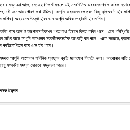
ৱাৰ সম্ভাৱনা আছে, সেয়েহে শিক্ষাৰ্থীসকলে এই সময়খিনিত অধ্যয়নৰ প্ৰতি অধিক মনোয
ছাদাৰী মনোভাৱ পোষণ কৰা উচিত। আপুনি অধ্যয়নৰ ক্ষেত্ৰত কিছু যুক্তিবাদী হ'ব লাগ
 লাগিব। অধ্যয়নত উৎকৃষ্ট হ'বৰ বাবে আপুনি অধিক পেছাদাৰী হ'ব লাগিব।
 কৰিব পাৰে আৰু ই আপোনাৰ বিকাশৰ পথত বাধা হিচাপে ক্ৰিয়া কৰিব পাৰে। এনে পৰিস্থিতি 
িব লাগিব যাতে আপুনি আপোনাৰ সহকৰ্মীসকলতকৈ আগবাঢ়ি যাব পাৰে। একে সময়তে, ব্যৱসা
োৰ প্ৰতিযোগিতাৰ বাবে এনে হ'ব পাৰে।
়ত আপুনি আপোনাৰ শাৰীৰিক স্বাস্থ্যৰ প্ৰতি মনোযোগ দিয়াটো ভাল। আপোনাৰ ৰাতি 
নায়ু সম্পৰ্কীয় সমস্যা হোৱাৰো সম্ভাৱনা আছে।
 কৰক উত্তৰ