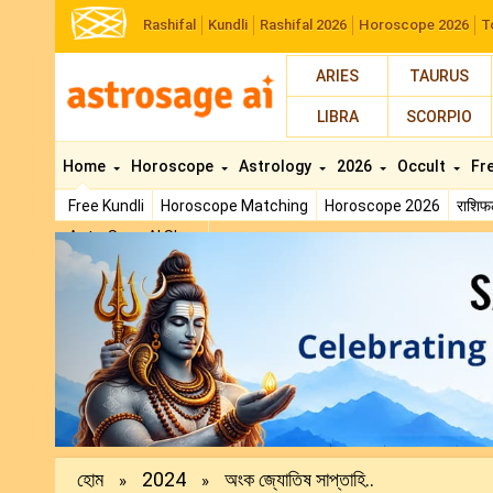
Rashifal
Kundli
Rashifal 2026
Horoscope 2026
T
ARIES
TAURUS
LIBRA
SCORPIO
Home
Horoscope
Astrology
2026
Occult
Fr
Free Kundli
Horoscope Matching
Horoscope 2026
राशि
AstroSage AI Shop
Previous
হোম
2024
অংক জ্যোতিষ সাপ্তাহি..
»
»