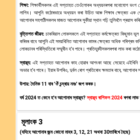
শিক্ষা:
শিক্ষাৰ্থীসকলৰ এই সপ্তাহত তেওঁলোকৰ অধ্যয়নৰপৰা মনোযোগ ভংগ হো
লাগিব। আপুনি কঠোৰভাৱে অধ্যয়ন কৰা উচিত আৰু শিক্ষাৰ ক্ষেত্ৰত এক পে
আপোনাৰ সহপাঠীসকলৰ মাজত আপোনাৰ সুকীয়া স্থান গঢ়ি তুলিবলৈ প্ৰয়াস কৰিব
বৃত্তিগত জীৱন:
চাকৰিয়াল লোকসকলে এই সপ্তাহত কৰ্মক্ষেত্ৰত কিছুমান ভুল
কৰিবৰ বাবে আপুনি এই সময়খিনিত আপোনাৰ কামৰ ক্ষেত্ৰত অধিক পৰিশ্ৰম কৰ
লোকচানৰ পৰিস্থিতিৰো সম্মুখীন হ’ব পাৰে। প্ৰতিদ্বন্দীসকলৰপৰা লাভ কৰা কঠ
স্বাস্থ্য:
এই সপ্তাহত আপোনাৰ কাহ হোৱাৰ আশংকা আছে সেয়েহে এইখিনি সময
অভাৱ হ’ব পাৰে। ইয়াৰ উপৰিও, দুৰ্বল ৰোগ প্ৰতিৰোধ ক্ষমতাৰ বাবে, আপোনাৰ স্
উপায়: দৈনিক 11 বাৰ 'ঔঁ চন্দ্ৰায় নমঃ' জপ কৰক।
বৰ্ষ 2024 ত কেনে হ’ব আপোনাৰ স্বাস্থ্য?
স্বাস্থ্য ৰাশিফল 2024
ৰপৰা লাভ
মূলাংক 3
(যদিহে আপোনাৰ জন্ম কোনো মাহৰ 3, 12, 21 অথবা 30তাৰিখে হৈছে)