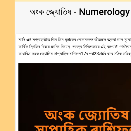
অংক জ্যোতিষ - Numerology 
মাৰ্চৰ এই সপ্তাহটোৱে ভিন ভিন মূলাংকৰ লোকসকলৰ জীৱনলৈ বহুতো ভাল সুযোগ 
আৰ্থিক স্থিতিৰ বিষয়ে জানিব বিচাৰে, তেন্তে নিশ্চিতভাৱে এই ব্লগটো শেষল
আধাৰিত অংক জ্যোতিষ সাপ্তাহিক ৰাশিফল17ৰ পৰা23মাৰ্চৰ বাবে সঠিক ভৱিষ্