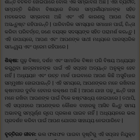
ଶାନ୍ତି ବିଚଳିତ ହୋଇପାରେ ବୋଲି ଏକ ସମ୍ଭାବନା ଅଛି | ଏହା ବ୍ୟତୀତ,
ସମ୍ପତ୍ତି କିଣିବା ବିଷୟରେ ନିଜର ସମ୍ପର୍କୀୟମାନଙ୍କ ସହିତ
ମତଭେଦର ସମ୍ଭାବନା ଅଛି ଏବଂ ଏହି କାରଣରୁ ଆପଣ ଟିକେ
ଅସନ୍ତୁଷ୍ଟ ରହିପାରନ୍ତି | ପାରିବାରିକ ସମସ୍ୟାର ସମାଧାନ ପାଇଁ, ଚିନ୍ତା
କରିବା ପରିବର୍ତ୍ତେ, ଜଣେ ବୟସ୍କ ସଦସ୍ୟଙ୍କ ସହିତ ପରାମର୍ଶ କରନ୍ତୁ |
ଏହି ଉପାୟରେ, ଆପଣ ଏବଂ ଆପଣଙ୍କ ସାଥୀ ମଧ୍ୟରେ ପାରସ୍ପରିକ
ସମନ୍ୱୟ ଏବଂ ପ୍ରେମ ରହିପାରେ |
ଶିକ୍ଷା:
ଗୁଢ଼ ବିଜ୍ଞାନ, ଦର୍ଶନ ଏବଂ ସାମାଜିକ ବିଜ୍ଞାନ ପରି ବିଷୟ ଅଧ୍ୟୟନ
କରୁଥିବା ଛାତ୍ରମାନଙ୍କ ପାଇଁ ଏହି ସପ୍ତାହ ଅତ୍ୟନ୍ତ ଅନୁକୂଳ ହେବ
ନାହିଁ | ଅଧ୍ୟୟନ ଏବଂ ଉଚ୍ଚ ମାର୍କ ପାଇବାରେ ଆପଣ କିଛି ଅସୁବିଧାର
ସମ୍ମୁଖୀନ ହୋଇପାରନ୍ତି | ଏହି ସମୟରେ, ଆପଣଙ୍କର ମନେ ରଖିବାର
କ୍ଷମତାର ଦୁର୍ବଳ ହେବାର ଲକ୍ଷଣ ଅଛି | ଆପଣ ଯାହା ପଢ଼ୁଛନ୍ତି ତାହା
ମନେ ରଖିବା ଆପଣଙ୍କ ପାଇଁ ଟିକେ କଷ୍ଟସାଧ୍ୟ ହୋଇପାରେ | ତଥାପି,
ଏହି ସପ୍ତାହରେ ଆପଣଙ୍କର କୌଶଳ ବାହାରକୁ ଆସିବ କିନ୍ତୁ ସମୟ
ଅଭାବରୁ ସମ୍ପୂର୍ଣ୍ଣ ରୂପେ ପ୍ରକାଶ ପାଇବ ନାହିଁ | ଅଧ୍ୟୟନରେ ଭଲ
ପ୍ରଦର୍ଶନ କରିବା ପାଇଁ ଆପଣ ଯୋଗର ସାହାଯ୍ୟ ନେଇପାରିବେ |
ବୃତ୍ତିଗତ ଜୀବନ:
ଭଲ ଫଳାଫଳ ପାଇବା ଦୃଷ୍ଟିରୁ ଏହି ସପ୍ତାହ ନିଯୁକ୍ତ