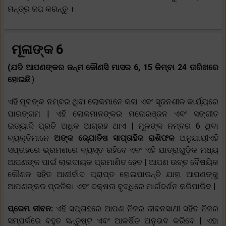
ମନ୍ତ୍ର ଜପ କରନ୍ତୁ ।
ମୂଳାଙ୍କ 6
(ଯଦି ଆପଣଙ୍କର ଜନ୍ମ କୌଣସି ମାସର 6, 15 କିମ୍ବା 24 ତାରିଖରେ
ହୋଇଛି
)
ଏହି ମୂଳଙ୍କ ନମ୍ବର ଥିବା ଲୋକମାନେ କଳା ଏବଂ ସୃଜନଶୀଳ କାର୍ଯ୍ୟରେ
ପାରଙ୍ଗମ | ଏହି ଲୋକମାନଙ୍କର ମନୋରଞ୍ଜନ ଏବଂ ସଙ୍ଗୀତ
ଇତ୍ୟାଦି ପ୍ରତି ଅଧିକ ଆଗ୍ରହ ଥାଏ | ମୂଳଙ୍କ ନମ୍ବର 6 ଥିବା
ବ୍ୟକ୍ତିମାନେ
ଅଙ୍କ ଜ୍ଯୋତିଷ ସାପ୍ତାହିକ ରାଶିଫଳ
ଅନୁଯାୟୀଏହି
ସପ୍ତାହରେ ଭ୍ରମଣରେ ବ୍ୟସ୍ତ ରହିବେ ଏବଂ ଏହି ଯାତ୍ରାଗୁଡ଼ିକ ମଧ୍ୟ
ଆପଣଙ୍କ ପାଇଁ ଲାଭଦାୟକ ପ୍ରମାଣିତ ହେବ | ଆପଣ ଉଚ୍ଚ ବୈଷୟିକ
କୌଶଳ ସହିତ ଆଶୀର୍ବାଦ ପ୍ରାପ୍ତ ହୋଇପାରନ୍ତି ଯାହା ଆପଣଙ୍କୁ
ଆପଣଙ୍କର ପ୍ରତିଭା ଏବଂ ଦକ୍ଷତା ବୃଦ୍ଧିରେ ମାର୍ଗଦର୍ଶନ କରିପାରିବ |
ପ୍ରେମ ଜୀବନ:
ଏହି ସପ୍ତାହରେ ଆପଣ ନିଜର ଜୀବନସାଥୀ ସହିତ ନିଜର
ସମ୍ପର୍କରେ ବହୁତ ସନ୍ତୁଷ୍ଟ ଏବଂ ଆକର୍ଷିତ ଅନୁଭବ କରିବେ | ଏହା