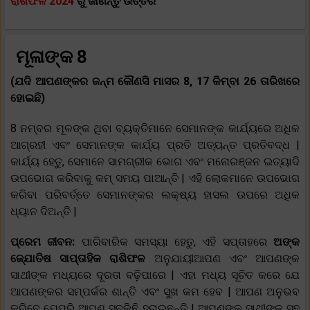
ରାଶିଫଳ 2024
ରୁ ଜାଣନ୍ତୁ ଉତ୍ତର
ମୂଳାଙ୍କ 8
(ଯଦି ଆପଣଙ୍କର ଜନ୍ମ କୌଣସି ମାସର 8, 17 କିମ୍ବା 26 ତାରିଖରେ
ହୋଇଛି)
8 ନମ୍ବର ମୂଳଙ୍କ ଥିବା ବ୍ୟକ୍ତିମାନେ ସେମାନଙ୍କ କାର୍ଯ୍ୟରେ ଅଧିକ
ଆଗ୍ରହୀ ଏବଂ ସେମାନଙ୍କ କାର୍ଯ୍ୟ ପ୍ରତି ଅତ୍ୟନ୍ତ ପ୍ରତିବଦ୍ଧ |
କାର୍ଯ୍ୟ ହେତୁ, ସେମାନେ ସାମଗ୍ରୀକ ଭୋଗ ଏବଂ ମନୋରଞ୍ଜନ ଇତ୍ୟାଦି
ଉପଭୋଗ କରିବାକୁ କମ୍ ସମୟ ପାଆନ୍ତି | ଏହି ଲୋକମାନେ ଉପଭୋଗ
କରିବା ପରିବର୍ତ୍ତେ ସେମାନଙ୍କର ଲକ୍ଷ୍ୟ ହାସଲ ଉପରେ ଅଧିକ
ଧ୍ୟାନ ଦିଅନ୍ତି |
ପ୍ରେମ ଜୀବନ:
ପାରିବାରିକ ସମସ୍ୟା ହେତୁ, ଏହି ସପ୍ତାହରେ
ଅଙ୍କ
ଜ୍ଯୋତିଷ ସାପ୍ତାହିକ ରାଶିଫଳ
ଅନୁଯାୟୀଆପଣ ଏବଂ ଆପଣଙ୍କ
ସାଥୀଙ୍କ ମଧ୍ୟରେ ଦୂରତା ବଢ଼ିପାରେ | ଏହା ମଧ୍ୟ ସୂଚିତ କରେ ଯେ
ଆପଣଙ୍କର ସମ୍ପର୍କର ଶାନ୍ତି ଏବଂ ସୁଖ କମ ହେବ | ଆପଣ ଅନୁଭବ
କରିବେ ଯେପରି ଆପଣ ସବୁକିଛି ହରାଇଛନ୍ତି | ଆପଣଙ୍କ ସାଥୀଙ୍କ ସହ