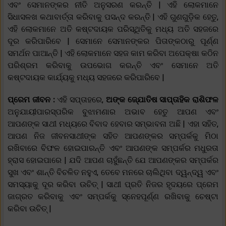
ଏବଂ ସେମାନଙ୍କର ନୀତି ଅନୁସରଣ କରନ୍ତି | ଏହି ଲୋକମାନେ
ସିଧାସଳଖ କଥାବାର୍ତ୍ତା କରିବାକୁ ପସନ୍ଦ କରନ୍ତି | ଏହି ଗୁଣଗୁଡ଼ିକ ହେତୁ,
ଏହି ଲୋକମାନେ ଅତି କଷ୍ଟଦାୟକ ପରିସ୍ଥିତିକୁ ମଧ୍ୟ ଅତି ସହଜରେ
ଦୂର କରିପାରିବେ | ସେମାନେ ସେମାନଙ୍କର ପିତାଙ୍କଠାରୁ ପୂର୍ଣ୍ଣ
ସମର୍ଥନ ପାଆନ୍ତି | ଏହି ଲୋକମାନେ ସହଜ କାମ କରିବା ଅପେକ୍ଷା କଠିନ
ପରିଶ୍ରମ କରିବାକୁ ଉପଭୋଗ କରନ୍ତି ଏବଂ ସେମାନେ ଅତି
କଷ୍ଟଦାୟକ କାର୍ଯ୍ୟକୁ ମଧ୍ୟ ସହଜରେ କରିପାରିବେ |
ପ୍ରେମ ଜୀବନ :
ଏହି ସପ୍ତାହରେ,
ଅଙ୍କ ଜ୍ଯୋତିଷ ସାପ୍ତାହିକ ରାଶିଫଳ
ଅନୁଯାୟୀପାରସ୍ପରିକ ବୁଝାମଣାର ଅଭାବ ହେତୁ ଆପଣ ଏବଂ
ଆପଣଙ୍କ ସାଥୀ ମଧ୍ୟରେ ବିବାଦ ହେବାର ସମ୍ଭାବନା ଅଛି | ଏହା ସହିତ,
ଆପଣ ନିଜ ଜୀବନସାଥୀଙ୍କ ସହିତ ଆପଣଙ୍କର ସମ୍ପର୍କକୁ ମିଠା
ରଖିବାରେ ବିଫଳ ହୋଇପାରନ୍ତି ଏବଂ ଆପଣଙ୍କ ସମ୍ପର୍କର ମଧୁରତା
ହ୍ରାସ ହୋଇପାରେ | ଯଦି ଆପଣ ଚାହୁଁଛନ୍ତି ଯେ ଆପଣଙ୍କର ସମ୍ପର୍କର
ସୁଖ ଏବଂ ଶାନ୍ତି ବିଚଳିତ ନହୁଏ, ତେବେ ମନରେ ଚାଲିଥିବା ଦ୍ୱନ୍ଦ୍ୱ ଏବଂ
ସମସ୍ୟାକୁ ଦୂର କରିବା ଉଚିତ୍ | ସାଥୀ ପ୍ରତି ନିଜର ହୃଦୟରେ ପ୍ରେମ
ଜାଗ୍ରତ କରିବାକୁ ଏବଂ ସମ୍ପର୍କକୁ ସ୍ନେହପୂର୍ଣ୍ଣ ରଖିବାକୁ ଚେଷ୍ଟା
କରିବା ଉଚିତ୍ |