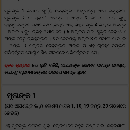
ମୂଳାଙ୍କ 1 ଉପରେ ସୂର୍ଯ୍ୟ ଦେବଙ୍କର ଆଧିପତ୍ୟ ଅଛି। ଚନ୍ଦ୍ରମା
ମୂଳାଙ୍କ 2 ର ସ୍ବାମୀ ଅଟନ୍ତି । ଅଙ୍କ 3 ଉପରେ ଦେବ ଗୁରୁ
ବୃହସ୍ପତିଙ୍କର ସ୍ଵାମିତ୍ଵ ପ୍ରାପ୍ତ ଅଛି, ରାହୁ ଅଙ୍କ 4 ର ରାଜା ଅଟନ୍ତି
। ଅଙ୍କ 5 ବୁଧ ଗ୍ରହ ଅଧୀନ ରେ । 6 ଅଙ୍କର ରାଜା ଶୁକ୍ର ଦେବ ଓ 7
ଅଙ୍କ କେତୁ ଗ୍ରହଙ୍କର । ଶନି ଦେବଙ୍କୁ ଅଙ୍କ 8 ର ସ୍ବାମୀ ମାନନ୍ତି
। ଅଙ୍କ 9 ମଙ୍ଗଳ ଦେବଙ୍କର ଅଙ୍କ ଓ ଏହି ଗ୍ରହମାନଙ୍କର
ପରିବର୍ତ୍ତନ ଯୋଗୁଁ ମଣିଷ ଜୀବନରେ ପରିବର୍ତ୍ତନ ଆସେ।
ବୃହତ କୁଣ୍ଡଳୀ
ରେ ଲୁଚି ରହିଛି, ଆପଣଙ୍କ ଜୀବନର ସମସ୍ତ ରହସ୍ୟ,
ଜାଣନ୍ତୁ ଗ୍ରହମାନଙ୍କର ଚଳନର ସମସ୍ତ ସୂଚନା
ମୂଳାଙ୍କ 1
(ଯଦି ଆପଣଙ୍କ ଜନ୍ମ କୌଣସି ମାସର 1, 10, 19 କିମ୍ବା 28 ତାରିଖରେ
ହୋଇଛି)
ଏହି ମୂଳଙ୍କ ନମ୍ବର ଥିବା ଲୋକମାନେ ବହୁତ ନିଷ୍ଠାପର, ଶକ୍ତିଶାଳୀ