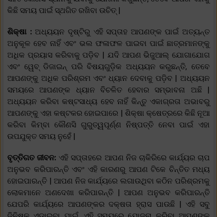
କିଛି ସମୟ ପାଇଁ ସ୍ଥଗିତ ରଖିବା ଉଚିତ୍ |
ଶିକ୍ଷା :
ଅଧ୍ୟୟନ ଦୃଷ୍ଟିରୁ ଏହି ସପ୍ତାହ ଆପଣଙ୍କ ପାଇଁ ଅତ୍ୟନ୍ତ
ଅନୁକୂଳ ହେବ ନାହିଁ ଏବଂ ଭଲ ଫଳାଫଳ ପାଇବା ପାଇଁ ଛାତ୍ରମାନଙ୍କୁ
ଅଧିକ ପ୍ରୟାସ କରିବାକୁ ପଡ଼ିବ | ଯଦି ଆପଣ ଭିଜୁଆଲ୍ ଯୋଗାଯୋଗ
ଏବଂ ୱେବ୍ ଡିଜାଇନ୍ ପରି ବିଷୟଗୁଡ଼ିକ ଅଧ୍ୟୟନ କରୁଛନ୍ତି, ତେବେ
ଆପଣଙ୍କୁ ଅଧିକ ପରିଶ୍ରମ ଏବଂ ଧ୍ୟାନ ଦେବାକୁ ପଡ଼ିବ | ଅଧ୍ୟୟନ
ସମୟରେ ଆପଣଙ୍କ ଧ୍ୟାନ ବିଚଳିତ ହେବାର ସମ୍ଭାବନା ଅଛି |
ଅଧ୍ୟୟନ କରିବା କଷ୍ଟସାଧ୍ୟ ହେବ ନାହିଁ କିନ୍ତୁ ଏକାଗ୍ରତା ଅଭାବରୁ
ଆପଣଙ୍କୁ ଏହା କଷ୍ଟକର ହୋଇପାରେ | ଶିକ୍ଷା କ୍ଷେତ୍ରରେ କିଛି ନୂଆ
କରିବା କିମ୍ବା କୌଣସି ଗୁରୁତ୍ୱପୂର୍ଣ୍ଣ ନିଷ୍ପତ୍ତି ନେବା ପାଇଁ ଏହା
ଉପଯୁକ୍ତ ସମୟ ନୁହେଁ |
ବୃତ୍ତିଗତ ଜୀବନ:
ଏହି ସପ୍ତାହରେ ଆପଣ ନିଜ ଚାକିରିରେ କାର୍ଯ୍ୟର ଚାପ
ଅନୁଭବ କରିପାରନ୍ତି ଏବଂ ଏହି କାରଣରୁ ଆପଣ ଟିକେ ଚିନ୍ତିତ ମଧ୍ୟ
ହୋଇପାରନ୍ତି | ଆପଣ ନିଜ କାର୍ଯ୍ୟରେ ଲଗାଉଥିବା କଠିନ ପରିଶ୍ରମକୁ
ଲୋକମାନେ ଅଣଦେଖା କରିପାରନ୍ତି | ଆପଣ ଅନୁଭବ କରିପାରନ୍ତି
ଯେପରି କାର୍ଯ୍ୟରେ ଆପଣଙ୍କର ଦକ୍ଷତା ହ୍ରାସ ପାଉଛି | ଏହି ସବୁ
ଜିନିଷକୁ ଏଡ଼ାଇବା ପାଇଁ, ଏହି ସମୟରେ ଯୋଜନା କରିବା ଆପଣଙ୍କ