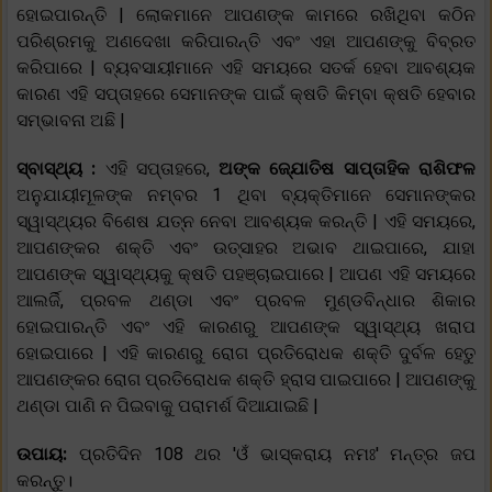
ହୋଇପାରନ୍ତି | ଲୋକମାନେ ଆପଣଙ୍କ କାମରେ ରଖିଥିବା କଠିନ
ପରିଶ୍ରମକୁ ଅଣଦେଖା କରିପାରନ୍ତି ଏବଂ ଏହା ଆପଣଙ୍କୁ ବିବ୍ରତ
କରିପାରେ | ବ୍ୟବସାୟୀମାନେ ଏହି ସମୟରେ ସତର୍କ ହେବା ଆବଶ୍ୟକ
କାରଣ ଏହି ସପ୍ତାହରେ ସେମାନଙ୍କ ପାଇଁ କ୍ଷତି କିମ୍ବା କ୍ଷତି ହେବାର
ସମ୍ଭାବନା ଅଛି |
ସ୍ବାସ୍ଥ୍ୟ :
ଏହି ସପ୍ତାହରେ,
ଅଙ୍କ ଜ୍ଯୋତିଷ ସାପ୍ତାହିକ ରାଶିଫଳ
ଅନୁଯାୟୀମୂଳଙ୍କ ନମ୍ବର 1 ଥିବା ବ୍ୟକ୍ତିମାନେ ସେମାନଙ୍କର
ସ୍ୱାସ୍ଥ୍ୟର ବିଶେଷ ଯତ୍ନ ନେବା ଆବଶ୍ୟକ କରନ୍ତି | ଏହି ସମୟରେ,
ଆପଣଙ୍କର ଶକ୍ତି ଏବଂ ଉତ୍ସାହର ଅଭାବ ଥାଇପାରେ, ଯାହା
ଆପଣଙ୍କ ସ୍ୱାସ୍ଥ୍ୟକୁ କ୍ଷତି ପହଞ୍ଚାଇପାରେ | ଆପଣ ଏହି ସମୟରେ
ଆଲର୍ଜି, ପ୍ରବଳ ଥଣ୍ଡା ଏବଂ ପ୍ରବଳ ମୁଣ୍ଡବିନ୍ଧାର ଶିକାର
ହୋଇପାରନ୍ତି ଏବଂ ଏହି କାରଣରୁ ଆପଣଙ୍କ ସ୍ୱାସ୍ଥ୍ୟ ଖରାପ
ହୋଇପାରେ | ଏହି କାରଣରୁ ରୋଗ ପ୍ରତିରୋଧକ ଶକ୍ତି ଦୁର୍ବଳ ହେତୁ
ଆପଣଙ୍କର ରୋଗ ପ୍ରତିରୋଧକ ଶକ୍ତି ହ୍ରାସ ପାଇପାରେ | ଆପଣଙ୍କୁ
ଥଣ୍ଡା ପାଣି ନ ପିଇବାକୁ ପରାମର୍ଶ ଦିଆଯାଇଛି |
ଉପାୟ:
ପ୍ରତିଦିନ 108 ଥର 'ଓଁ ଭାସ୍କରାୟ ନମଃ' ମନ୍ତ୍ର ଜପ
କରନ୍ତୁ।