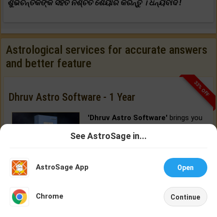
ଶୁଭଚିନ୍ତକଙ୍କ ସହିତ ନିଶ୍ଚିତ ଶେୟାର କରନ୍ତୁ । ଧନ୍ୟବାଦ !
Astrological services for accurate answers
and better feature
33% OFF
Dhruv Astro Software - 1 Year
'Dhruv Astro Software'
brings you
the most advanced astrology
See AstroSage in...
software features, delivered from
Talk To
Chat With
Cloud.
Astrologer
Astrologer
AstroSage App
Open
BUY NOW
NEW
Chrome
Continue
Home
Shop
Call
Chat
Account