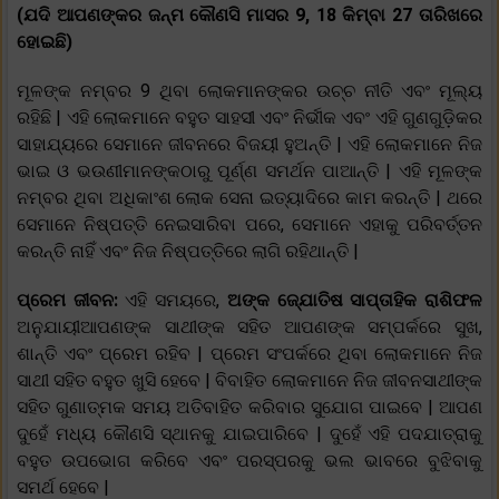
(ଯଦି ଆପଣଙ୍କର ଜନ୍ମ କୌଣସି ମାସର 9, 18 କିମ୍ବା 27 ତାରିଖରେ
ହୋଇଛି)
ମୂଳଙ୍କ ନମ୍ବର 9 ଥିବା ଲୋକମାନଙ୍କର ଉଚ୍ଚ ନୀତି ଏବଂ ମୂଲ୍ୟ
ରହିଛି | ଏହି ଲୋକମାନେ ବହୁତ ସାହସୀ ଏବଂ ନିର୍ଭୀକ ଏବଂ ଏହି ଗୁଣଗୁଡ଼ିକର
ସାହାଯ୍ୟରେ ସେମାନେ ଜୀବନରେ ବିଜୟୀ ହୁଅନ୍ତି | ଏହି ଲୋକମାନେ ନିଜ
ଭାଇ ଓ ଭଉଣୀମାନଙ୍କଠାରୁ ପୂର୍ଣ୍ଣ ସମର୍ଥନ ପାଆନ୍ତି | ଏହି ମୂଳଙ୍କ
ନମ୍ବର ଥିବା ଅଧିକାଂଶ ଲୋକ ସେନା ଇତ୍ୟାଦିରେ କାମ କରନ୍ତି | ଥରେ
ସେମାନେ ନିଷ୍ପତ୍ତି ନେଇସାରିବା ପରେ, ସେମାନେ ଏହାକୁ ପରିବର୍ତ୍ତନ
କରନ୍ତି ନାହିଁ ଏବଂ ନିଜ ନିଷ୍ପତ୍ତିରେ ଲାଗି ରହିଥାନ୍ତି |
ପ୍ରେମ ଜୀବନ:
ଏହି ସମୟରେ,
ଅଙ୍କ ଜ୍ଯୋତିଷ ସାପ୍ତାହିକ ରାଶିଫଳ
ଅନୁଯାୟୀଆପଣଙ୍କ ସାଥୀଙ୍କ ସହିତ ଆପଣଙ୍କ ସମ୍ପର୍କରେ ସୁଖ,
ଶାନ୍ତି ଏବଂ ପ୍ରେମ ରହିବ | ପ୍ରେମ ସଂପର୍କରେ ଥିବା ଲୋକମାନେ ନିଜ
ସାଥୀ ସହିତ ବହୁତ ଖୁସି ହେବେ | ବିବାହିତ ଲୋକମାନେ ନିଜ ଜୀବନସାଥୀଙ୍କ
ସହିତ ଗୁଣାତ୍ମକ ସମୟ ଅତିବାହିତ କରିବାର ସୁଯୋଗ ପାଇବେ | ଆପଣ
ଦୁହେଁ ମଧ୍ୟ କୌଣସି ସ୍ଥାନକୁ ଯାଇପାରିବେ | ଦୁହେଁ ଏହି ପଦଯାତ୍ରାକୁ
ବହୁତ ଉପଭୋଗ କରିବେ ଏବଂ ପରସ୍ପରକୁ ଭଲ ଭାବରେ ବୁଝିବାକୁ
ସମର୍ଥ ହେବେ |