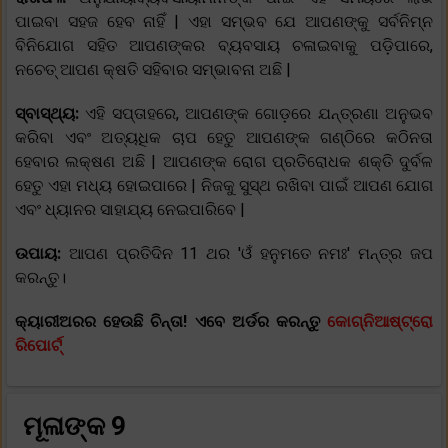
ପାଇବା ସହଜ ହେବ ନାହିଁ | ଏହା ସମ୍ଭବ ଯେ ଆପଣଙ୍କୁ ସର୍ବନିମ୍ନ
ବିନିଯୋଗ ସହିତ ଆପଣଙ୍କର ବ୍ୟବସାୟ ଚଳାଇବାକୁ ପଡ଼ିପାରେ,
ନଚେତ୍ ଆପଣ କ୍ଷତି ସହିବାର ସମ୍ଭାବନା ଅଛି |
ସ୍ବାସ୍ଥ୍ୟ:
ଏହି ସପ୍ତାହରେ, ଆପଣଙ୍କ ଗୋଡ଼ରେ ଯନ୍ତ୍ରଣା ଅନୁଭବ
କରିବା ଏବଂ ଅତ୍ୟଧିକ ଚାପ ହେତୁ ଆପଣଙ୍କ ଗଣ୍ଠିରେ କଠିନତା
ହେବାର ଲକ୍ଷଣ ଅଛି | ଆପଣଙ୍କ ରୋଗ ପ୍ରତିରୋଧକ ଶକ୍ତି ଦୁର୍ବଳ
ହେତୁ ଏହା ମଧ୍ୟ ହୋଇପାରେ | ନିଜକୁ ସୁସ୍ଥ ରଖିବା ପାଇଁ ଆପଣ ଯୋଗ
ଏବଂ ଧ୍ୟାନର ସାହାଯ୍ୟ ନେଇପାରିବେ |
ଉପାୟ:
ଆପଣ ପ୍ରତିଦିନ 11 ଥର 'ଓଁ ହନୁମତେ ନମଃ' ମନ୍ତ୍ର ଜପ
କରନ୍ତୁ।
କ୍ୟାରୀଅରର ହେଉଛି ଚିନ୍ତା! ଏବେ ଅର୍ଡର କରନ୍ତୁ
କୋଗ୍ନିଆଷ୍ଟ୍ରୋ
ରିପୋର୍ଟ୍
ମୂଳାଙ୍କ 9