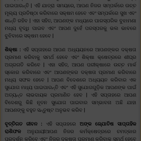
ପାଇପାରନ୍ତି | ଏହି ଯାତ୍ରା ସମୟରେ, ଆପଣ ନିଜର ସମ୍ପର୍କରେ ଉଚ୍ଚ
ମୂଲ୍ୟ ପ୍ରତିଷ୍ଠା କରିବାରେ ସକ୍ଷମ ହେବେ ଏବଂ ସମ୍ପର୍କରେ ସୁଖ ଏବଂ
ଶାନ୍ତି ରହିବ | ଏହା ସହିତ, ଆପଣଙ୍କ ମଧ୍ୟରେ ପାରସ୍ପରିକ ବୁଝାମଣା
ମଧ୍ୟ ବୃଦ୍ଧି ପାଇବ ଏବଂ ଆପଣ ଦୁହେଁ ପରସ୍ପରକୁ ଭଲ ଭାବରେ
ବୁଝିବାରେ ସକ୍ଷମ ହେବେ |
ଶିକ୍ଷା :
ଏହି ସପ୍ତାହରେ ଆପଣ ଅଧ୍ୟୟନରେ ଆପଣଙ୍କର ଦକ୍ଷତା
ପ୍ରମାଣ କରିବାକୁ ସମର୍ଥ ହେବେ ଏବଂ ଶିକ୍ଷା କ୍ଷେତ୍ରରେ ଶୀଘ୍ର
ଅଗ୍ରଗତି କରିବେ | ଏହା ସହିତ, ଆପଣ ପରୀକ୍ଷାରେ ଉଚ୍ଚ ମାର୍କ
ସ୍କୋର କରିବାରେ ଏବଂ ଆପଣଙ୍କର ଦକ୍ଷତା ପ୍ରମାଣ କରିବାରେ
ମଧ୍ୟ ସଫଳ ହେବେ | ଆପଣ ବିଦେଶରେ ଅଧ୍ୟୟନ କରିବାର ଏକ
ସୁଯୋଗ ମଧ୍ୟ ପାଇପାରନ୍ତି ଏବଂ ଏହି ସୁଯୋଗଗୁଡ଼ିକ ଆପଣଙ୍କ ପାଇଁ
ଅତ୍ୟନ୍ତ ଲାଭଦାୟକ ପ୍ରମାଣିତ ହେବ | ଏହି ସପ୍ତାହରେ ଆପଣ
ବିଦେଶରୁ କିଛି ନୂତନ ସୁଯୋଗ ପାଇବାର ସମ୍ଭାବନା ଅଛି ଯାହା
ଆପଣଙ୍କୁ ବହୁତ ସନ୍ତୁଷ୍ଟ ଅନୁଭବ କରିବ |
ବୃତ୍ତିଗତ ଜୀବନ :
ଏହି ସପ୍ତାହରେ
ଅଙ୍କ ଜ୍ଯୋତିଷ ସାପ୍ତାହିକ
ରାଶିଫଳ
ଅନୁଯାୟୀଆପଣ ନିଜର କର୍ମକ୍ଷେତ୍ରରେ ଚମତ୍କାର
ପ୍ରଦର୍ଶନ କରିବେ ଏବଂ ନିଜର ଦକ୍ଷତା ପ୍ରମାଣ କରିବାକୁ ସମର୍ଥ ହେବେ