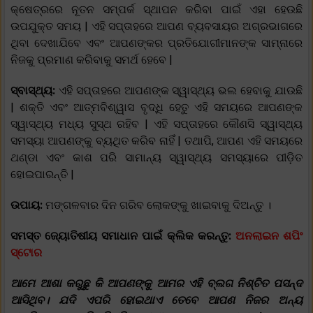
କ୍ଷେତ୍ରରେ ନୂତନ ସମ୍ପର୍କ ସ୍ଥାପନ କରିବା ପାଇଁ ଏହା ହେଉଛି
ଉପଯୁକ୍ତ ସମୟ | ଏହି ସପ୍ତାହରେ ଆପଣ ବ୍ୟବସାୟର ଅଗ୍ରଭାଗରେ
ଥିବା ଦେଖାଯିବେ ଏବଂ ଆପଣଙ୍କର ପ୍ରତିଯୋଗୀମାନଙ୍କ ସାମ୍ନାରେ
ନିଜକୁ ପ୍ରମାଣ କରିବାକୁ ସମର୍ଥ ହେବେ |
ସ୍ବାସ୍ଥ୍ୟ:
ଏହି ସପ୍ତାହରେ ଆପଣଙ୍କ ସ୍ୱାସ୍ଥ୍ୟ ଭଲ ହେବାକୁ ଯାଉଛି
| ଶକ୍ତି ଏବଂ ଆତ୍ମବିଶ୍ୱାସ ବୃଦ୍ଧି ହେତୁ ଏହି ସମୟରେ ଆପଣଙ୍କ
ସ୍ୱାସ୍ଥ୍ୟ ମଧ୍ୟ ସୁସ୍ଥ ରହିବ | ଏହି ସପ୍ତାହରେ କୌଣସି ସ୍ୱାସ୍ଥ୍ୟ
ସମସ୍ୟା ଆପଣଙ୍କୁ ବ୍ୟଥିତ କରିବ ନାହିଁ | ତଥାପି, ଆପଣ ଏହି ସମୟରେ
ଥଣ୍ଡା ଏବଂ କାଶ ପରି ସାମାନ୍ୟ ସ୍ୱାସ୍ଥ୍ୟ ସମସ୍ୟାରେ ପୀଡ଼ିତ
ହୋଇପାରନ୍ତି |
ଉପାୟ:
ମଙ୍ଗଳବାର ଦିନ ଗରିବ ଲୋକଙ୍କୁ ଖାଇବାକୁ ଦିଅନ୍ତୁ ।
ସମସ୍ତ ଜ୍ୟୋତିଷୀୟ ସମାଧାନ ପାଇଁ କ୍ଲିକ କରନ୍ତୁ:
ଅନଲାଇନ ଶପିଂ
ସ୍ଟୋର
ଆମେ ଆଶା କରୁଛୁ କି ଆପଣଙ୍କୁ ଆମର ଏହି ବ୍ଲଗ ନିଶ୍ଚିତ ପସନ୍ଦ
ଆସିଥିବ। ଯଦି ଏପରି ହୋଇଥାଏ ତେବେ ଆପଣ ନିଜର ଅନ୍ୟ