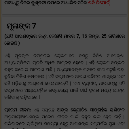
ପାଆନ୍ତୁ ନିଜର କୁଣ୍ଡଳୀ ଉପରେ ଆଧାରିତ ସଠିକ
ଶନି ରିପୋର୍ଟ୍
ମୂଳାଙ୍କ 7
(ଯଦି ଆପଣଙ୍କର ଜନ୍ମ କୌଣସି ମାସର 7, 16 କିମ୍ବା 25 ତାରିଖରେ
ହୋଇଛି )
ଏହି ମୂଳଙ୍କ ନମ୍ବରର ଲୋକମାନେ ବସ୍ତୁ ଜିନିଷ ଅପେକ୍ଷା
ଆଧ୍ୟାତ୍ମିକତା ପ୍ରତି ଅଧିକ ଆଗ୍ରହୀ ହେବେ | ଏହି ଲୋକମାନଙ୍କର
ବହୁତ କଠୋର ଆଚରଣ ଅଛି | ଅନ୍ୟମାନଙ୍କ ମନରେ କ’ଣ ଘଟୁଛି ତାହା
ବୁଝିବା ଟିକିଏ କଷ୍ଟକର | ଏହି ସପ୍ତାହରେ ଆପଣ ପବିତ୍ର ଶାସ୍ତ୍ର ଏବଂ
ବହି ପଢ଼ିବାକୁ ଆଗ୍ରହୀ ହୋଇପାରନ୍ତି | ଏହା ବ୍ୟତୀତ, ଆପଣଙ୍କୁ ଏହି
ସପ୍ତାହରେ ଆଧ୍ୟାତ୍ମିକ ଉଦ୍ଦେଶ୍ୟ ପାଇଁ ଦୀର୍ଘ ଦୂରତା ମଧ୍ୟ ଯାତ୍ରା
କରିବାକୁ ପଡ଼ିପାରେ |
ପ୍ରେମ ଜୀବନ:
ଏହି ସପ୍ତାହ
ଅଙ୍କ ଜ୍ଯୋତିଷ ସାପ୍ତାହିକ ରାଶିଫଳ
ଅନୁଯାୟୀଆପଣଙ୍କ ପ୍ରେମ ଜୀବନ ପାଇଁ ବହୁତ ଭଲ ହେବ ନାହିଁ |
ପରିବାରରେ ଚାଲିଥିବା ସମସ୍ୟା ହେତୁ ଆପଣଙ୍କ ସମ୍ପର୍କର ସୁଖ ଏବଂ