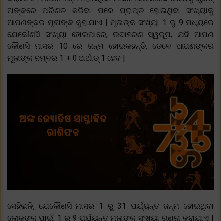
ଅଙ୍କରେ ପରିଣତ କରିବା ପରେ ପ୍ରାପ୍ତ ହୋଇଥିବା ସଂଖ୍ୟାକୁ
ଆପଣଙ୍କର ମୂଳାଙ୍କ କୁହାଯାଏ | ମୂଳାଙ୍କ ସଂଖ୍ୟା 1 ରୁ 9 ମଧ୍ୟରେ
ଯେକୌଣସି ସଂଖ୍ୟା ହୋଇପାରେ, ଉଦାହରଣ ସ୍ୱରୂପ, ଯଦି ଆପଣ
କୌଣସି ମାସର 10 ରେ ଜନ୍ମ ହୋଇକହନ୍ତି, ତେବେ ଆପଣଙ୍କର
ମୂଳାଙ୍କ ନମ୍ବର 1 + 0 ଅର୍ଥାତ୍ 1 ହେବ |
ସେହିଭଳି, ଯେକୌଣସି ମାସର 1 ରୁ 31 ପର୍ଯ୍ୟନ୍ତ ଜନ୍ମ ହୋଇଥିବା
ଲୋକଙ୍କ ପାଇଁ, 1 ରୁ 9 ପର୍ଯ୍ୟନ୍ତ ମୂଳାଙ୍କ ସଂଖ୍ୟା ଗଣନା କରାଯାଏ |