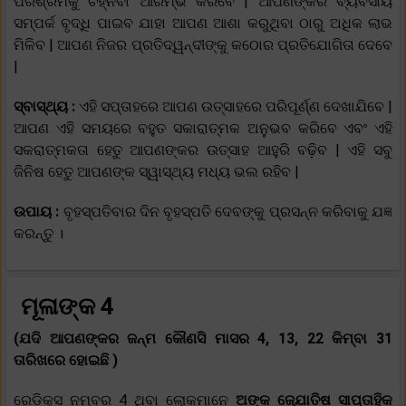
ପରିଶ୍ରମକୁ ଚିହ୍ନିବା ଆରମ୍ଭ କରିବେ | ଆପଣଙ୍କର ବ୍ୟବସାୟ
ସମ୍ପର୍କ ବୃଦ୍ଧି ପାଇବ ଯାହା ଆପଣ ଆଶା କରୁଥିବା ଠାରୁ ଅଧିକ ଲାଭ
ମିଳିବ | ଆପଣ ନିଜର ପ୍ରତିଦ୍ୱନ୍ଦୀଙ୍କୁ କଠୋର ପ୍ରତିଯୋଗିତା ଦେବେ
|
ସ୍ବାସ୍ଥ୍ୟ :
ଏହି ସପ୍ତାହରେ ଆପଣ ଉତ୍ସାହରେ ପରିପୂର୍ଣ୍ଣ ଦେଖାଯିବେ |
ଆପଣ ଏହି ସମୟରେ ବହୁତ ସକାରାତ୍ମକ ଅନୁଭବ କରିବେ ଏବଂ ଏହି
ସକରାତ୍ମକତା ହେତୁ ଆପଣଙ୍କର ଉତ୍ସାହ ଆହୁରି ବଢ଼ିବ | ଏହି ସବୁ
ଜିନିଷ ହେତୁ ଆପଣଙ୍କ ସ୍ୱାସ୍ଥ୍ୟ ମଧ୍ୟ ଭଲ ରହିବ |
ଉପାୟ :
ବୃହସ୍ପତିବାର ଦିନ ବୃହସ୍ପତି ଦେବଙ୍କୁ ପ୍ରସନ୍ନ କରିବାକୁ ଯଜ୍ଞ
କରନ୍ତୁ ।
ମୂଳାଙ୍କ 4
(ଯଦି ଆପଣଙ୍କର ଜନ୍ମ କୌଣସି ମାସର 4, 13, 22 କିମ୍ବା 31
ତାରିଖରେ ହୋଇଛି )
ରେଡିକ୍ସ ନମ୍ବର 4 ଥିବା ଲୋକମାନେ
ଅଙ୍କ ଜ୍ଯୋତିଷ ସାପ୍ତାହିକ