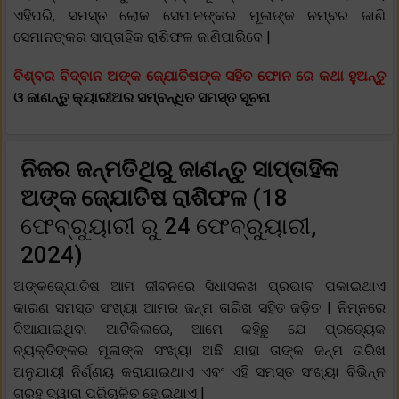
ଏହିପରି, ସମସ୍ତ ଲୋକ ସେମାନଙ୍କର ମୂଳାଙ୍କ ନମ୍ବର ଜାଣି
ସେମାନଙ୍କର ସାପ୍ତାହିକ ରାଶିଫଳ ଜାଣିପାରିବେ |
ବିଶ୍ବର ବିଦ୍ବାନ ଅଙ୍କ ଜ୍ଯୋତିଷଙ୍କ ସହିତ ଫୋନ ରେ କଥା ହୁଅନ୍ତୁ
ଓ ଜାଣନ୍ତୁ କ୍ୟାରୀଅର ସମ୍ବନ୍ଧିତ ସମସ୍ତ ସୂଚନା
ନିଜର ଜନ୍ମତିଥିରୁ ଜାଣନ୍ତୁ ସାପ୍ତାହିକ
ଅଙ୍କ ଜ୍ଯୋତିଷ ରାଶିଫଳ
(18
ଫେବ୍ରୁୟାରୀ ରୁ 24 ଫେବ୍ରୁୟାରୀ,
2024)
ଅଙ୍କଜ୍ଯୋତିଷ ଆମ ଜୀବନରେ ସିଧାସଳଖ ପ୍ରଭାବ ପକାଇଥାଏ
କାରଣ ସମସ୍ତ ସଂଖ୍ୟା ଆମର ଜନ୍ମ ତାରିଖ ସହିତ ଜଡ଼ିତ | ନିମ୍ନରେ
ଦିଆଯାଇଥିବା ଆର୍ଟିକିଲରେ, ଆମେ କହିଛୁ ଯେ ପ୍ରତ୍ୟେକ
ବ୍ୟକ୍ତିଙ୍କର ମୂଳାଙ୍କ ସଂଖ୍ୟା ଅଛି ଯାହା ତାଙ୍କ ଜନ୍ମ ତାରିଖ
ଅନୁଯାୟୀ ନିର୍ଣ୍ଣୟ କରାଯାଇଥାଏ ଏବଂ ଏହି ସମସ୍ତ ସଂଖ୍ୟା ବିଭିନ୍ନ
ଗ୍ରହ ଦ୍ୱାରା ପରିଚାଳିତ ହୋଇଥାଏ |