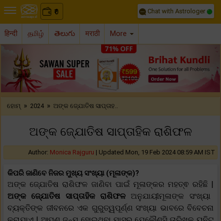
Chat with Astrologer
0
₹
हिन्दी
தமிழ்
తెలుగు
मराठी
More
Previous
Nex
»
»
ହୋମ୍
2024
ଅଙ୍କ ଜ୍ଯୋତିଷ ସାପ୍ତାହ..
ଅଙ୍କ ଜ୍ଯୋତିଷ ସାପ୍ତାହିକ ରାଶିଫଳ
Author:
Monica Rajguru
|
Updated Mon, 19 Feb 2024 08:59 AM IST
କିପରି ଜାଣିବେ ନିଜର ମୁଖ୍ୟ ସଂଖ୍ୟା (ମୂଳାଙ୍କ)?
ଅଙ୍କ ଜ୍ଯୋତିଷ ରାଶିଫଳ ଜାଣିବା ପାଇଁ ମୂଳାଙ୍କର ମହତ୍ଵ ରହିଛି |
ଅଙ୍କ ଜ୍ଯୋତିଷ ସାପ୍ତାହିକ ରାଶିଫଳ
ଅନୁଯାୟୀମୂଳାଙ୍କ ସଂଖ୍ୟା
ବ୍ୟକ୍ତିଙ୍କ ଜୀବନରେ ଏକ ଗୁରୁତ୍ୱପୂର୍ଣ୍ଣ ସଂଖ୍ୟା ଭାବରେ ବିବେଚନା
କରାଯାଏ | ଆପଣ ଜନ୍ମ ହୋଇଥିବା ମାସର ଯେକୌଣସି ତାରିଖକୁ ୟୁନିଟ୍