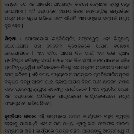
ସମ୍ଭବ ଯେ ଏହି ଆକର୍ଷଣ ଆପଣଙ୍କ ଭିତରେ ଉତ୍ସାହର ବୃଦ୍ଧି ହେତୁ
ହୋଇଥାଏ | ଏହି ସପ୍ତାହରେ ଆପଣ ନିଜର ରୋମାଣ୍ଟିକ୍ ସମ୍ପର୍କରେ
ଉଚ୍ଚ ମାନ ସ୍ଥିର କରିବେ ଏବଂ ଏହିପରି ଆପଣଙ୍କର ସମ୍ପର୍କ ମଧ୍ୟ
ଦୃଢ଼ ହେବ |
ଶିକ୍ଷା :
ଯୋଗାଯୋଗ ଇଞ୍ଜିନିୟରିଂ, ସଫ୍ଟୱେର୍ ଏବଂ ଭିଜୁଆଲ୍
ଯୋଗାଯୋଗ ପରି କେତେକ କ୍ଷେତ୍ରରେ ଆପଣ ବିଶେଷଜ୍ଞ
ହୋଇପାରିବେ | ଏହା ସହିତ, ଆପଣ ନିଜ ପାଇଁ ଏକ ଭଲ ସ୍ଥାନ
ପ୍ରତିଷ୍ଠା କରିବାକୁ ସମର୍ଥ ହେବେ ଏବଂ ନିଜ ସାଥୀ ଛାତ୍ରମାନଙ୍କ ସହିତ
ପ୍ରତିଦ୍ୱନ୍ଦ୍ୱିତା କରିବାବେଳେ ନିଜକୁ ଏକ ଉତ୍ତମ ଉଦାହରଣ ଭାବରେ
ସେଟ୍ କରିବେ | ଏହି ସମୟ ମଧ୍ୟରେ ଆପଣଙ୍କର ପ୍ରତିଯୋଗିତାମୂଳକ
ଦକ୍ଷତା ବୃଦ୍ଧି ପାଇବ ଯାହା ଦ୍ବାରା ଆପଣ ନିଜର ସାଥୀ ଛାତ୍ରମାନଙ୍କ
ସହିତ ପ୍ରତିଦ୍ୱନ୍ଦ୍ୱିତା କରିବାକୁ ସମର୍ଥ ହେବେ | ଏହା ବ୍ୟତୀତ, ଆପଣ
ଏହି ସପ୍ତାହରେ ଅତିରିକ୍ତ ପାଠ୍ୟକ୍ରମ କାର୍ଯ୍ୟକଳାପରେ ମଧ୍ୟ
ଅଂଶଗ୍ରହଣ କରିପାରିବେ |
ବୃତ୍ତିଗତ ଜୀବନ:
ଏହି ସପ୍ତାହରେ ଆପଣ କାର୍ଯ୍ୟରେ ବହୁତ ବ୍ୟସ୍ତ
ହେବାକୁ ଯାଉଛନ୍ତି ଏବଂ ଆପଣ ମଧ୍ୟ ଏଥିରୁ ଭଲ ଫଳାଫଳ ପାଇବା
ସମ୍ଭାବନା ଅଛି | କାର୍ଯ୍ୟରେ ବ୍ୟସ୍ତ ରହିବା ଆପଣଙ୍କୁ ଆତ୍ମବିଶ୍ୱାସୀ