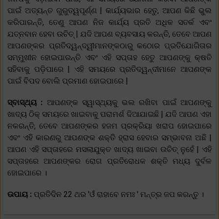
ପାଇଁ ଅତ୍ୟନ୍ତ ଗୁରୁତ୍ୱପୂର୍ଣ୍ଣ | କାର୍ଯ୍ୟଭାର ହେତୁ, ଆପଣ କିଛି ଭୁଲ
କରିପାରନ୍ତି, ତେଣୁ ଆପଣ ନିଜ କାର୍ଯ୍ୟ ପ୍ରତି ଅଧିକ ସତର୍କ ଏବଂ
ଯତ୍ନବାନ ହେବା ଉଚିତ୍ | ଯଦି ଆପଣ ବ୍ୟବସାୟ କରନ୍ତି, ତେବେ ଆପଣ
ଆପଣଙ୍କର ପ୍ରତିଦ୍ୱନ୍ଦ୍ୱୀମାନଙ୍କଠାରୁ କଠୋର ପ୍ରତିଯୋଗିତାର
ସମ୍ମୁଖୀନ ହୋଇପାରନ୍ତି ଏବଂ ଏହି ସପ୍ତାହ ହେତୁ ଆପଣଙ୍କୁ କ୍ଷତି
ସହିବାକୁ ପଡ଼ିପାରେ | ଏହି ସମୟରେ ପ୍ରତିଦ୍ୱନ୍ଦୀମାନେ ଆପଣଙ୍କ
ପାଇଁ ବିପଦ ବୋଲି ପ୍ରମାଣ ହୋଇପାରେ |
ସ୍ବାସ୍ଥ୍ୟ :
ଆପଣଙ୍କ ସ୍ୱାସ୍ଥ୍ୟକୁ ଭଲ ରଖିବା ପାଇଁ ଆପଣଙ୍କୁ
ଖାଦ୍ୟ ଠିକ୍ ସମୟରେ ଖାଇବାକୁ ପରାମର୍ଶ ଦିଆଯାଇଛି | ଯଦି ଆପଣ ଏହା
ନକରନ୍ତି, ତେବେ ଆପଣଙ୍କର ହଜମ ପ୍ରକ୍ରିୟା ଖରାପ ହୋଇପାରେ
ଏବଂ ଏହି କାରଣରୁ ଆପଣଙ୍କ ଶକ୍ତି ହ୍ରାସ ହେବାର ସମ୍ଭାବନା ଅଛି |
ଆପଣ ଏହି ସପ୍ତାହରେ ମସଲାଯୁକ୍ତ ଖାଦ୍ୟ ଖାଇବା ଉଚିତ୍ ନୁହେଁ | ଏହି
ସପ୍ତାହରେ ଆପଣଙ୍କର ରୋଗ ପ୍ରତିରୋଧକ ଶକ୍ତି ମଧ୍ୟ ଦୁର୍ବଳ
ହୋଇପାରେ ।
ଉପାୟ :
ପ୍ରତିଦିନ 22 ଥର 'ଓଁ ରାହାବେ ନମଃ ' ମନ୍ତ୍ର ଜପ କରନ୍ତୁ ।