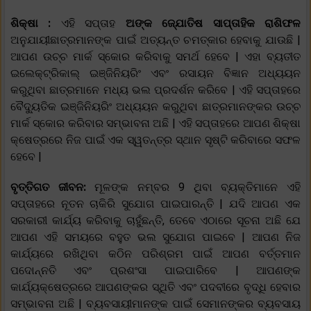
ଶିକ୍ଷା :
ଏହି ସପ୍ତାହ
ଅଙ୍କ ଜ୍ଯୋତିଷ ସାପ୍ତାହିକ ରାଶିଫଳ
ଅନୁଯାୟୀଛାତ୍ରମାନଙ୍କ ପାଇଁ ଅତ୍ୟନ୍ତ ଚମତ୍କାର ହେବାକୁ ଯାଉଛି |
ଆପଣ ଉଚ୍ଚ ମାର୍କ ସ୍କୋର କରିବାକୁ ସମର୍ଥ ହେବେ | ଏହା ବ୍ୟତୀତ
ଇଲେକ୍ଟ୍ରିକାଲ୍ ଇଞ୍ଜିନିୟରିଂ ଏବଂ ରସାୟନ ବିଜ୍ଞାନ ଅଧ୍ୟୟନ
କରୁଥିବା ଛାତ୍ରମାନେ ମଧ୍ୟ ଭଲ ପ୍ରଦର୍ଶନ କରିବେ | ଏହି ସପ୍ତାହରେ
ବୈଦ୍ୟୁତିକ ଇଞ୍ଜିନିୟରିଂ ଅଧ୍ୟୟନ କରୁଥିବା ଛାତ୍ରମାନଙ୍କର ଉଚ୍ଚ
ମାର୍କ ସ୍କୋର କରିବାର ସମ୍ଭାବନା ଅଛି | ଏହି ସପ୍ତାହରେ ଆପଣ ଶିକ୍ଷା
କ୍ଷେତ୍ରରେ ନିଜ ପାଇଁ ଏକ ସ୍ୱତନ୍ତ୍ର ସ୍ଥାନ ସୃଷ୍ଟି କରିବାରେ ସଫଳ
ହେବେ |
ବୃତ୍ତିଗତ ଜୀବନ:
ମୂଳଙ୍କ ନମ୍ବର 9 ଥିବା ବ୍ୟକ୍ତିମାନେ ଏହି
ସପ୍ତାହରେ ନୂତନ ଚାକିରି ସୁଯୋଗ ପାଇପାରନ୍ତି | ଯଦି ଆପଣ ଏକ
ସରକାରୀ କାର୍ଯ୍ୟ କରିବାକୁ ଚାହୁଁଛନ୍ତି, ତେବେ ଏଠାରେ ସୂଚନା ଅଛି ଯେ
ଆପଣ ଏହି ସମୟରେ ବହୁତ ଭଲ ସୁଯୋଗ ପାଇବେ | ଆପଣ ନିଜ
କାର୍ଯ୍ୟରେ ରଖିଥିବା କଠିନ ପରିଶ୍ରମ ପାଇଁ ଆପଣ ବର୍ତ୍ତମାନ
ପଦୋନ୍ନତି ଏବଂ ପ୍ରଶଂସା ପାଇପାରିବେ | ଆପଣଙ୍କ
କାର୍ଯ୍ୟକ୍ଷେତ୍ରରେ ଆପଣଙ୍କର ସ୍ଥିତି ଏବଂ ପଦବୀରେ ବୃଦ୍ଧି ହେବାର
ସମ୍ଭାବନା ଅଛି | ବ୍ୟବସାୟୀମାନଙ୍କ ପାଇଁ ସେମାନଙ୍କର ବ୍ୟବସାୟ