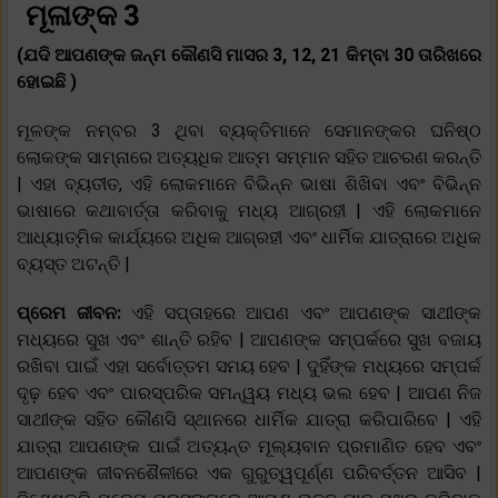
ମୂଳାଙ୍କ 3
(ଯଦି ଆପଣଙ୍କ ଜନ୍ମ କୌଣସି ମାସର 3, 12, 21 କିମ୍ବା 30 ତାରିଖରେ
ହୋଇଛି )
ମୂଳଙ୍କ ନମ୍ବର 3 ଥିବା ବ୍ୟକ୍ତିମାନେ ସେମାନଙ୍କର ଘନିଷ୍ଠ
ଲୋକଙ୍କ ସାମ୍ନାରେ ଅତ୍ୟଧିକ ଆତ୍ମ ସମ୍ମାନ ସହିତ ଆଚରଣ କରନ୍ତି
| ଏହା ବ୍ୟତୀତ, ଏହି ଲୋକମାନେ ବିଭିନ୍ନ ଭାଷା ଶିଖିବା ଏବଂ ବିଭିନ୍ନ
ଭାଷାରେ କଥାବାର୍ତ୍ତା କରିବାକୁ ମଧ୍ୟ ଆଗ୍ରହୀ | ଏହି ଲୋକମାନେ
ଆଧ୍ୟାତ୍ମିକ କାର୍ଯ୍ୟରେ ଅଧିକ ଆଗ୍ରହୀ ଏବଂ ଧାର୍ମିକ ଯାତ୍ରାରେ ଅଧିକ
ବ୍ୟସ୍ତ ଅଟନ୍ତି |
ପ୍ରେମ ଜୀବନ:
ଏହି ସପ୍ତାହରେ ଆପଣ ଏବଂ ଆପଣଙ୍କ ସାଥୀଙ୍କ
ମଧ୍ୟରେ ସୁଖ ଏବଂ ଶାନ୍ତି ରହିବ | ଆପଣଙ୍କ ସମ୍ପର୍କରେ ସୁଖ ବଜାୟ
ରଖିବା ପାଇଁ ଏହା ସର୍ବୋତ୍ତମ ସମୟ ହେବ | ଦୁହିଁଙ୍କ ମଧ୍ୟରେ ସମ୍ପର୍କ
ଦୃଢ଼ ହେବ ଏବଂ ପାରସ୍ପରିକ ସମନ୍ୱୟ ମଧ୍ୟ ଭଲ ହେବ | ଆପଣ ନିଜ
ସାଥୀଙ୍କ ସହିତ କୌଣସି ସ୍ଥାନରେ ଧାର୍ମିକ ଯାତ୍ରା କରିପାରିବେ | ଏହି
ଯାତ୍ରା ଆପଣଙ୍କ ପାଇଁ ଅତ୍ୟନ୍ତ ମୂଲ୍ୟବାନ ପ୍ରମାଣିତ ହେବ ଏବଂ
ଆପଣଙ୍କ ଜୀବନଶୈଳୀରେ ଏକ ଗୁରୁତ୍ୱପୂର୍ଣ୍ଣ ପରିବର୍ତ୍ତନ ଆସିବ |