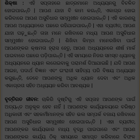
ଶିକ୍ଷା :
ଏହି ସପ୍ତାହରେ ଛାତ୍ରମାନେ ଅଧ୍ୟୟନରୁ ବିଚଳିତ
ହୋଇପାରନ୍ତି | ଆପଣ ଯାହା ବି କାମ କରନ୍ତି, ଏକାଗ୍ର ହୋଇ
କରିବାରେ ଆପଣ ଅସୁବିଧାର ସମ୍ମୁଖୀନ ହୋଇପାରନ୍ତି | ଏହି କାରଣରୁ
ଆପଣ ଅଧ୍ୟୟନରେ ପଛରେ ରହିଯାଇପାରନ୍ତି | ଏହା ବ୍ୟତୀତ, ଆପଣ
ଯାହା ପଢ଼ୁଛନ୍ତି ତାହା ମନେ ରଖିବାରେ ମଧ୍ୟ ଆପଣ ଅସୁବିଧାର
ସମ୍ମୁଖୀନ ହୋଇପାରନ୍ତି | ଶିଖିବା କିମ୍ବା ମନେରଖିବା ପାଇଁ
ଆପଣଙ୍କର କ୍ଷମତା ହ୍ରାସ ହେତୁ, ଆପଣ ଅଧ୍ୟୟନରେ ଶୀର୍ଷ ମାର୍କ
ପାଇବାରେ ପଛରେ ପଡ଼ିପାରନ୍ତି | ଏହି ସମୟରେ ନିଜର ସମସ୍ତ ଧ୍ୟାନକୁ
ଅଧ୍ୟୟନରେ ଧ୍ୟାନ ଲଗେଇବାକୁ ପରାମର୍ଶ ଦିଆଯାଇଛି | ଯଦି ଆପଣ
ଆଇନ, ପଦାର୍ଥ ବିଜ୍ଞାନ ଏବଂ ଇଂରାଜୀ ସାହିତ୍ୟ ପରି ବିଷୟ ଅଧ୍ୟୟନ
କରୁଛନ୍ତି, ତେବେ ଆପଣଙ୍କୁ ଅଧିକ ଧ୍ୟାନ ଦେବା ଏବଂ ଅଧିକ
ଏକାଗ୍ରତା ସହିତ ଅଧ୍ୟୟନ କରିବା ଆବଶ୍ୟକ |
ବୃତ୍ତିଗତ ଜୀବନ:
ଚାକିରି ଦୃଷ୍ଟିରୁ ଏହି ସପ୍ତାହ ଆପଣଙ୍କ ପାଇଁ
ଅତ୍ୟନ୍ତ ଅନୁକୂଳ ହେବ ନାହିଁ | ଆପଣଙ୍କ କାର୍ଯ୍ୟାଳୟରେ ବରିଷ୍ଠ
ଅଧିକାରୀ ଏବଂ ସହକର୍ମୀମାନଙ୍କ ସହିତ ଭଲ ସମ୍ପର୍କ ବଜାୟ ରଖିବାରେ
ଆପଣ ଅସୁବିଧାର ସମ୍ମୁଖୀନ ହୋଇପାରନ୍ତି | ଏହା ବ୍ୟତୀତ,
ଆପଣଙ୍କର କାର୍ଯ୍ୟଭାର ମଧ୍ୟ ବୃଦ୍ଧି ପାଇପାରେ ଏବଂ ଆପଣ
ଆପଣଙ୍କର କାର୍ଯ୍ୟ ଠିକ୍ ସମୟରେ ସମାପ୍ତ କରିବାରେ ବିଫଳ