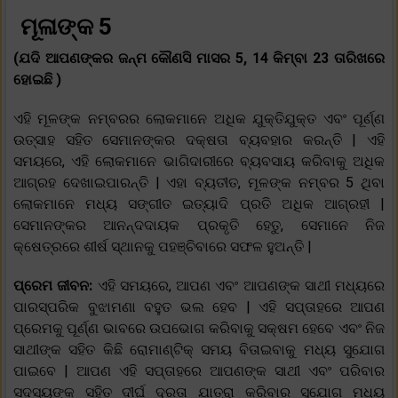
ମୂଳାଙ୍କ 5
(ଯଦି ଆପଣଙ୍କର ଜନ୍ମ କୌଣସି ମାସର 5, 14 କିମ୍ବା 23 ତାରିଖରେ
ହୋଇଛି )
ଏହି ମୂଳଙ୍କ ନମ୍ବରର ଲୋକମାନେ ଅଧିକ ଯୁକ୍ତିଯୁକ୍ତ ଏବଂ ପୂର୍ଣ୍ଣ
ଉତ୍ସାହ ସହିତ ସେମାନଙ୍କର ଦକ୍ଷତା ବ୍ୟବହାର କରନ୍ତି | ଏହି
ସମୟରେ, ଏହି ଲୋକମାନେ ଭାଗିଦାରୀରେ ବ୍ୟବସାୟ କରିବାକୁ ଅଧିକ
ଆଗ୍ରହ ଦେଖାଇପାରନ୍ତି | ଏହା ବ୍ୟତୀତ, ମୂଳଙ୍କ ନମ୍ବର 5 ଥିବା
ଲୋକମାନେ ମଧ୍ୟ ସଙ୍ଗୀତ ଇତ୍ୟାଦି ପ୍ରତି ଅଧିକ ଆଗ୍ରହୀ |
ସେମାନଙ୍କର ଆନନ୍ଦଦାୟକ ପ୍ରକୃତି ହେତୁ, ସେମାନେ ନିଜ
କ୍ଷେତ୍ରରେ ଶୀର୍ଷ ସ୍ଥାନକୁ ପହଞ୍ଚିବାରେ ସଫଳ ହୁଅନ୍ତି |
ପ୍ରେମ ଜୀବନ:
ଏହି ସମୟରେ, ଆପଣ ଏବଂ ଆପଣଙ୍କ ସାଥୀ ମଧ୍ୟରେ
ପାରସ୍ପରିକ ବୁଝାମଣା ବହୁତ ଭଲ ହେବ | ଏହି ସପ୍ତାହରେ ଆପଣ
ପ୍ରେମକୁ ପୂର୍ଣ୍ଣ ଭାବରେ ଉପଭୋଗ କରିବାକୁ ସକ୍ଷମ ହେବେ ଏବଂ ନିଜ
ସାଥୀଙ୍କ ସହିତ କିଛି ରୋମାଣ୍ଟିକ୍ ସମୟ ବିତାଇବାକୁ ମଧ୍ୟ ସୁଯୋଗ
ପାଇବେ | ଆପଣ ଏହି ସପ୍ତାହରେ ଆପଣଙ୍କ ସାଥୀ ଏବଂ ପରିବାର
ସଦସ୍ୟଙ୍କ ସହିତ ଦୀର୍ଘ ଦୂରତା ଯାତ୍ରା କରିବାର ସୁଯୋଗ ମଧ୍ୟ