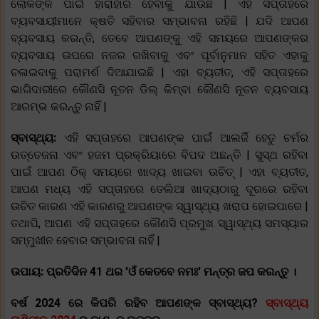
ଲୋକଙ୍କ ପାଇଁ ହାରାହାରି ହେବାକୁ ଯାଉଛି | ଏହି ସପ୍ତାହରେ
ବ୍ୟବସାୟୀମାନେ କ୍ଷତି ସହିବାର ସମ୍ଭାବନା ରହିଛି | ଯଦି ଆପଣ
ବ୍ୟବସାୟ କରନ୍ତି, ତେବେ ଆପଣଙ୍କୁ ଏହି ସମୟରେ ଆପଣଙ୍କର
ବ୍ୟବସାୟ ଉପରେ ନଜର ରଖିବାକୁ ଏବଂ ପୂର୍ବାନୁମାନ ସହିତ ଏହାକୁ
ଚଳାଇବାକୁ ପରାମର୍ଶ ଦିଆଯାଇଛି | ଏହା ବ୍ୟତୀତ, ଏହି ସପ୍ତାହରେ
ଭାଗିଦାରୀରେ କୌଣସି ନୂତନ ଡିଲ୍ କିମ୍ବା କୌଣସି ନୂତନ ବ୍ୟବସାୟ
ଆରମ୍ଭ କରନ୍ତୁ ନାହିଁ |
ସ୍ବାସ୍ଥ୍ୟ:
ଏହି ସପ୍ତାହରେ ଆପଣଙ୍କ ପାଇଁ ଆଲର୍ଜି ହେତୁ ଚର୍ମର
ଉତ୍ତେଜନା ଏବଂ ହଜମ ପ୍ରକ୍ରିୟାରେ ବିପଦ ଅଛନ୍ତି | ସୁସ୍ଥ ରହିବା
ପାଇଁ ଆପଣ ଠିକ୍ ସମୟରେ ଖାଦ୍ୟ ଖାଇବା ଉଚିତ୍ | ଏହା ବ୍ୟତୀତ,
ଆପଣ ମଧ୍ୟ ଏହି ସପ୍ତାହରେ ତେଲିଆ ଖାଦ୍ୟଠାରୁ ଦୂରରେ ରହିବା
ଉଚିତ କାରଣ ଏହି କାରଣରୁ ଆପଣଙ୍କ ସ୍ୱାସ୍ଥ୍ୟ ଖରାପ ହୋଇପାରେ |
ତଥାପି, ଆପଣ ଏହି ସପ୍ତାହରେ କୌଣସି ପ୍ରମୁଖ ସ୍ୱାସ୍ଥ୍ୟ ସମସ୍ୟାର
ସମ୍ମୁଖୀନ ହେବାର ସମ୍ଭାବନା ନାହିଁ |
ଉପାୟ: ପ୍ରତିଦିନ 41 ଥର 'ଓଁ କେତବେ ନମଃ' ମନ୍ତ୍ର ଜପ କରନ୍ତୁ ।
ବର୍ଷ 2024 ରେ କିପରି ରହିବ ଆପଣଙ୍କ ସ୍ବାସ୍ଥ୍ୟ?
ସ୍ବାସ୍ଥ୍ୟ