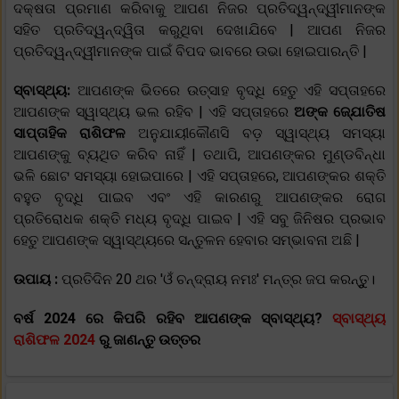
ଦକ୍ଷତା ପ୍ରମାଣ କରିବାକୁ ଆପଣ ନିଜର ପ୍ରତିଦ୍ୱନ୍ଦ୍ୱୀମାନଙ୍କ
ସହିତ ପ୍ରତିଦ୍ୱନ୍ଦ୍ୱିତା କରୁଥିବା ଦେଖାଯିବେ | ଆପଣ ନିଜର
ପ୍ରତିଦ୍ୱନ୍ଦ୍ୱୀମାନଙ୍କ ପାଇଁ ବିପଦ ଭାବରେ ଉଭା ହୋଇପାରନ୍ତି |
ସ୍ବାସ୍ଥ୍ୟ:
ଆପଣଙ୍କ ଭିତରେ ଉତ୍ସାହ ବୃଦ୍ଧି ହେତୁ ଏହି ସପ୍ତାହରେ
ଆପଣଙ୍କ ସ୍ୱାସ୍ଥ୍ୟ ଭଲ ରହିବ | ଏହି ସପ୍ତାହରେ
ଅଙ୍କ ଜ୍ଯୋତିଷ
ସାପ୍ତାହିକ ରାଶିଫଳ
ଅନୁଯାୟୀକୌଣସି ବଡ଼ ସ୍ୱାସ୍ଥ୍ୟ ସମସ୍ୟା
ଆପଣଙ୍କୁ ବ୍ୟଥିତ କରିବ ନାହିଁ | ତଥାପି, ଆପଣଙ୍କର ମୁଣ୍ଡବିନ୍ଧା
ଭଳି ଛୋଟ ସମସ୍ୟା ହୋଇପାରେ | ଏହି ସପ୍ତାହରେ, ଆପଣଙ୍କର ଶକ୍ତି
ବହୁତ ବୃଦ୍ଧି ପାଇବ ଏବଂ ଏହି କାରଣରୁ ଆପଣଙ୍କର ରୋଗ
ପ୍ରତିରୋଧକ ଶକ୍ତି ମଧ୍ୟ ବୃଦ୍ଧି ପାଇବ | ଏହି ସବୁ ଜିନିଷର ପ୍ରଭାବ
ହେତୁ ଆପଣଙ୍କ ସ୍ୱାସ୍ଥ୍ୟରେ ସନ୍ତୁଳନ ହେବାର ସମ୍ଭାବନା ଅଛି |
ଉପାୟ :
ପ୍ରତିଦିନ 20 ଥର 'ଓଁ ଚନ୍ଦ୍ରାୟ ନମଃ' ମନ୍ତ୍ର ଜପ କରନ୍ତୁୁ।
ବର୍ଷ 2024 ରେ କିପରି ରହିବ ଆପଣଙ୍କ ସ୍ବାସ୍ଥ୍ୟ?
ସ୍ବାସ୍ଥ୍ୟ
ରାଶିଫଳ 2024
ରୁ ଜାଣନ୍ତୁ ଉତ୍ତର