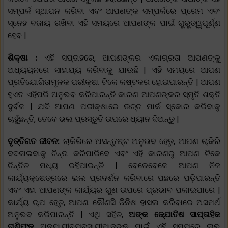
ସମ୍ପର୍କ ସ୍ଥାପନ କରିବା ଏବଂ ଆପଣଙ୍କ ସମ୍ପର୍କରେ ପ୍ରେମ ଏବଂ
ସ୍ନେହ ବଜାୟ ରଖିବା ଏହି ସମୟରେ ଆପଣଙ୍କ ପାଇଁ ଗୁରୁତ୍ୱପୂର୍ଣ୍ଣ
ହେବ |
ଶିକ୍ଷା :
ଏହି ସପ୍ତାହରେ, ଆପଣଙ୍କର ଏକାଗ୍ରତା ଆପଣଙ୍କୁ
ଅଧ୍ୟୟନରେ ସାହାଯ୍ୟ କରିବାକୁ ଯାଉଛି | ଏହି ସମୟରେ ଆପଣ
ପ୍ରତିଯୋଗିତାମୂଳକ ପରୀକ୍ଷା ଟିକେ କଷ୍ଟକର ହୋଇପାରନ୍ତି | ଆପଣ
ହୁଏତ ଏହିପରି ଅନୁଭବ କରିପାରନ୍ତି କାରଣ ଆପଣଙ୍କର ସ୍ମୃତି ଶକ୍ତି
ଦୁର୍ବଳ | ଯଦି ଆପଣ ପରୀକ୍ଷାରେ ଉଚ୍ଚ ମାର୍କ ସ୍କୋର କରିବାକୁ
ଚାହୁଁଛନ୍ତି, ତେବେ ଭଲ ପ୍ରସ୍ତୁତି ଉପରେ ଧ୍ୟାନ ଦିଅନ୍ତୁ |
ବୃତ୍ତିଗତ ଜୀବନ:
ଚାକିରିରେ ଅସନ୍ତୁଷ୍ଟ ଅନୁଭବ ହେତୁ, ଆପଣ ଚାକିରି
ବଦଳାଇବାକୁ ଚିନ୍ତା କରିପାରିବେ ଏବଂ ଏହି କାରଣରୁ ଆପଣ ଟିକେ
ଚିନ୍ତିତ ମଧ୍ୟ ରହିପାରନ୍ତି | ବେଳେବେଳେ ଆପଣ ନିଜ
କାର୍ଯ୍ୟକ୍ଷେତ୍ରରେ ଭଲ ପ୍ରଦର୍ଶନ କରିବାରେ ପଛରେ ପଡ଼ିପାରନ୍ତି
ଏବଂ ଏହା ଆପଣଙ୍କ କାର୍ଯ୍ୟର ଗୁଣ ଉପରେ ପ୍ରଭାବ ପକାଇପାରେ |
କାର୍ଯ୍ୟ ଚାପ ହେତୁ, ଆପଣ କୌଣସି ଜିନିଷ ହାସଲ କରିବାରେ ଅସମର୍ଥ
ଅନୁଭବ କରିପାରନ୍ତି | ଏଥି ସହିତ,
ଅଙ୍କ ଜ୍ଯୋତିଷ ସାପ୍ତାହିକ
ରାଶିଫଳ
ଅନୁଯାୟୀବ୍ୟବସାୟୀମାନଙ୍କ ପାଇଁ ଏହି ସମୟରେ ଲାଭ