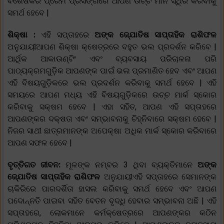
ବିଶେଷକରି ପ୍ରେମ ପ୍ରସଙ୍ଗରେ ଆପଣ ଉଚ୍ଚ ମାନ ସ୍ଥିର କରିବାକୁ
ସମର୍ଥ ହେବେ |
ଶିକ୍ଷା :
ଏହି ସପ୍ତାହରେ
ଅଙ୍କ ଜ୍ଯୋତିଷ ସାପ୍ତାହିକ ରାଶିଫଳ
ଅନୁଯାୟୀଆପଣ ଶିକ୍ଷା କ୍ଷେତ୍ରରେ ବହୁତ ଭଲ ପ୍ରଦର୍ଶନ କରିବେ |
ଆର୍ଥିକ ଆକାଉଣ୍ଟିଂ ଏବଂ ବ୍ୟବସାୟ ପରିଚାଳନା ପରି
ପାଠ୍ୟକ୍ରମଗୁଡ଼ିକ ଆପଣଙ୍କ ପାଇଁ ଭଲ ପ୍ରମାଣିତ ହେବ ଏବଂ ଆପଣ
ଏହି ବିଷୟଗୁଡ଼ିକରେ ଭଲ ପ୍ରଦର୍ଶନ କରିବାକୁ ସମର୍ଥ ହେବେ | ଏହି
ସମୟରେ ଆପଣ ମଧ୍ୟ ଏହି ବିଷୟଗୁଡ଼ିକରେ ଉଚ୍ଚ ମାର୍କ ସ୍କୋର
କରିବାକୁ ସକ୍ଷମ ହେବେ | ଏହା ସହିତ, ଆପଣ ଏହି ସପ୍ତାହରେ
ଆପଣଙ୍କର ଦକ୍ଷତା ଏବଂ ସମ୍ଭାବନାକୁ ଚିହ୍ନିବାରେ ସକ୍ଷମ ହେବେ |
ନିଜର ସାଥୀ ଛାତ୍ରମାନଙ୍କ ଅପେକ୍ଷା ଅଧିକ ମାର୍କ ସ୍କୋର କରିବାରେ
ଆପଣ ସଫଳ ହେବେ |
ବୃତ୍ତିଗତ ଜୀବନ:
ମୂଳଙ୍କ ନମ୍ବର 3 ଥିବା ବ୍ୟକ୍ତିମାନେ
ଅଙ୍କ
ଜ୍ଯୋତିଷ ସାପ୍ତାହିକ ରାଶିଫଳ
ଅନୁଯାୟୀଏହି ସପ୍ତାହରେ ସେମାନଙ୍କ
ଚାକିରିରେ ପାରଦର୍ଶିତା ହାସଲ କରିବାକୁ ସମର୍ଥ ହେବେ ଏବଂ ଆପଣ
ପଦୋନ୍ନତି ପାଇବା ସହିତ ବେତନ ବୃଦ୍ଧି ହେବାର ସମ୍ଭାବନା ଅଛି | ଏହି
ସପ୍ତାହରେ, ଲୋକମାନେ କର୍ମକ୍ଷେତ୍ରରେ ଆପଣଙ୍କର କଠିନ