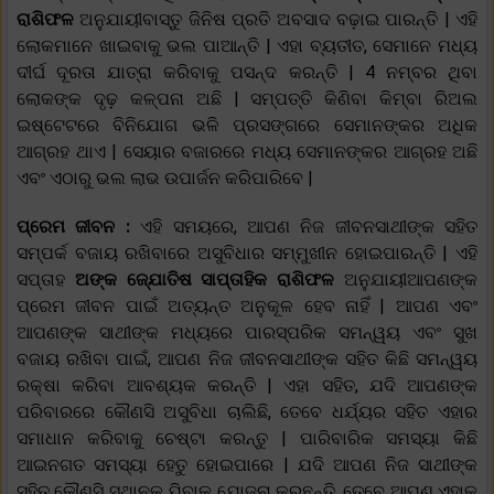
ରାଶିଫଳ
ଅନୁଯାୟୀବାସ୍ତୁ ଜିନିଷ ପ୍ରତି ଅବସାଦ ବଢ଼ାଇ ପାରନ୍ତି | ଏହି
ଲୋକମାନେ ଖାଇବାକୁ ଭଲ ପାଆନ୍ତି | ଏହା ବ୍ୟତୀତ, ସେମାନେ ମଧ୍ୟ
ଦୀର୍ଘ ଦୂରତା ଯାତ୍ରା କରିବାକୁ ପସନ୍ଦ କରନ୍ତି | 4 ନମ୍ବର ଥିବା
ଲୋକଙ୍କ ଦୃଢ଼ କଳ୍ପନା ଅଛି | ସମ୍ପତ୍ତି କିଣିବା କିମ୍ବା ରିଅଲ
ଇଷ୍ଟେଟରେ ବିନିଯୋଗ ଭଳି ପ୍ରସଙ୍ଗରେ ସେମାନଙ୍କର ଅଧିକ
ଆଗ୍ରହ ଥାଏ | ସେୟାର ବଜାରରେ ମଧ୍ୟ ସେମାନଙ୍କର ଆଗ୍ରହ ଅଛି
ଏବଂ ଏଠାରୁ ଭଲ ଲାଭ ଉପାର୍ଜନ କରିପାରିବେ |
ପ୍ରେମ ଜୀବନ :
ଏହି ସମୟରେ, ଆପଣ ନିଜ ଜୀବନସାଥୀଙ୍କ ସହିତ
ସମ୍ପର୍କ ବଜାୟ ରଖିବାରେ ଅସୁବିଧାର ସମ୍ମୁଖୀନ ହୋଇପାରନ୍ତି | ଏହି
ସପ୍ତାହ
ଅଙ୍କ ଜ୍ଯୋତିଷ ସାପ୍ତାହିକ ରାଶିଫଳ
ଅନୁଯାୟୀଆପଣଙ୍କ
ପ୍ରେମ ଜୀବନ ପାଇଁ ଅତ୍ୟନ୍ତ ଅନୁକୂଳ ହେବ ନାହିଁ | ଆପଣ ଏବଂ
ଆପଣଙ୍କ ସାଥୀଙ୍କ ମଧ୍ୟରେ ପାରସ୍ପରିକ ସମନ୍ୱୟ ଏବଂ ସୁଖ
ବଜାୟ ରଖିବା ପାଇଁ, ଆପଣ ନିଜ ଜୀବନସାଥୀଙ୍କ ସହିତ କିଛି ସମନ୍ୱୟ
ରକ୍ଷା କରିବା ଆବଶ୍ୟକ କରନ୍ତି | ଏହା ସହିତ, ଯଦି ଆପଣଙ୍କ
ପରିବାରରେ କୌଣସି ଅସୁବିଧା ଚାଲିଛି, ତେବେ ଧର୍ଯ୍ୟର ସହିତ ଏହାର
ସମାଧାନ କରିବାକୁ ଚେଷ୍ଟା କରନ୍ତୁ | ପାରିବାରିକ ସମସ୍ୟା କିଛି
ଆଇନଗତ ସମସ୍ୟା ହେତୁ ହୋଇପାରେ | ଯଦି ଆପଣ ନିଜ ସାଥୀଙ୍କ
ସହିତ କୌଣସି ସ୍ଥାନକୁ ଯିବାକୁ ଯୋଜନା କରୁଛନ୍ତି, ତେବେ ଆପଣ ଏହାକୁ