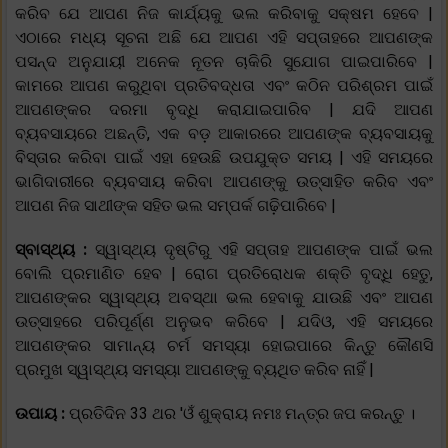
କରିବ ଯେ ଆପଣ ନିଜ କାର୍ଯ୍ୟକୁ ଭଲ କରିବାକୁ ସକ୍ଷମ ହେବେ |
ଏଠାରେ ମଧ୍ୟ ସୂଚନା ଅଛି ଯେ ଆପଣ ଏହି ସପ୍ତାହରେ ଆପଣଙ୍କ
ପସନ୍ଦ ଅନୁଯାୟୀ ଅନେକ ନୂତନ ଚାକିରି ସୁଯୋଗ ପାଇପାରିବେ |
କାମରେ ଆପଣ କରୁଥିବା ପ୍ରତିବଦ୍ଧତା ଏବଂ କଠିନ ପରିଶ୍ରମ ପାଇଁ
ଆପଣଙ୍କର ଦରମା ବୃଦ୍ଧି କରାଯାଇପାରିବ | ଯଦି ଆପଣ
ବ୍ୟବସାୟରେ ଅଛନ୍ତି, ଏକ ବଡ଼ ଆକାରରେ ଆପଣଙ୍କ ବ୍ୟବସାୟକୁ
ବିସ୍ତାର କରିବା ପାଇଁ ଏହା ହେଉଛି ଉପଯୁକ୍ତ ସମୟ | ଏହି ସମୟରେ
ଭାଗିଦାରୀରେ ବ୍ୟବସାୟ କରିବା ଆପଣଙ୍କୁ ଉତ୍ସାହିତ କରିବ ଏବଂ
ଆପଣ ନିଜ ସାଥୀଙ୍କ ସହିତ ଭଲ ସମ୍ପର୍କ ଗଢ଼ିପାରିବେ |
ସ୍ବାସ୍ଥ୍ୟ :
ସ୍ୱାସ୍ଥ୍ୟ ଦୃଷ୍ଟିରୁ ଏହି ସପ୍ତାହ ଆପଣଙ୍କ ପାଇଁ ଭଲ
ବୋଲି ପ୍ରମାଣିତ ହେବ | ରୋଗ ପ୍ରତିରୋଧକ ଶକ୍ତି ବୃଦ୍ଧି ହେତୁ,
ଆପଣଙ୍କର ସ୍ୱାସ୍ଥ୍ୟ ଅବସ୍ଥା ଭଲ ହେବାକୁ ଯାଉଛି ଏବଂ ଆପଣ
ଉତ୍ସାହରେ ପରିପୂର୍ଣ୍ଣ ଅନୁଭବ କରିବେ | ଯଦିଓ, ଏହି ସମୟରେ
ଆପଣଙ୍କର ସାମାନ୍ୟ ଚର୍ମ ସମସ୍ୟା ହୋଇପାରେ କିନ୍ତୁ କୌଣସି
ପ୍ରମୁଖ ସ୍ୱାସ୍ଥ୍ୟ ସମସ୍ୟା ଆପଣଙ୍କୁ ବ୍ୟଥିତ କରିବ ନାହିଁ |
ଉପାୟ :
ପ୍ରତିଦିନ 33 ଥର 'ଓଁ ଶୁକ୍ରାୟ ନମଃ ମନ୍ତ୍ର ଜପ କରନ୍ତୁ ।