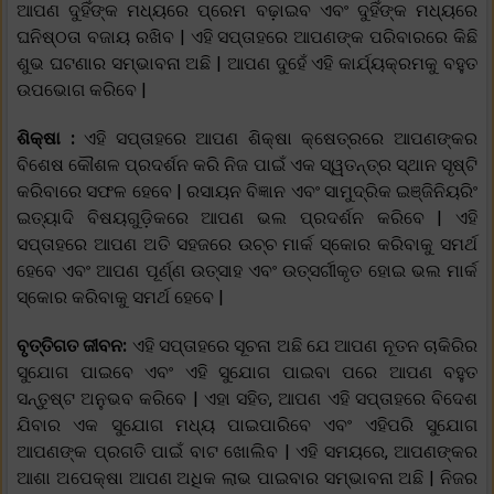
ଆପଣ ଦୁହିଁଙ୍କ ମଧ୍ୟରେ ପ୍ରେମ ବଢ଼ାଇବ ଏବଂ ଦୁହିଁଙ୍କ ମଧ୍ୟରେ
ଘନିଷ୍ଠତା ବଜାୟ ରଖିବ | ଏହି ସପ୍ତାହରେ ଆପଣଙ୍କ ପରିବାରରେ କିଛି
ଶୁଭ ଘଟଣାର ସମ୍ଭାବନା ଅଛି | ଆପଣ ଦୁହେଁ ଏହି କାର୍ଯ୍ୟକ୍ରମକୁ ବହୁତ
ଉପଭୋଗ କରିବେ |
ଶିକ୍ଷା :
ଏହି ସପ୍ତାହରେ ଆପଣ ଶିକ୍ଷା କ୍ଷେତ୍ରରେ ଆପଣଙ୍କର
ବିଶେଷ କୌଶଳ ପ୍ରଦର୍ଶନ କରି ନିଜ ପାଇଁ ଏକ ସ୍ୱତନ୍ତ୍ର ସ୍ଥାନ ସୃଷ୍ଟି
କରିବାରେ ସଫଳ ହେବେ | ରସାୟନ ବିଜ୍ଞାନ ଏବଂ ସାମୁଦ୍ରିକ ଇଞ୍ଜିନିୟରିଂ
ଇତ୍ୟାଦି ବିଷୟଗୁଡ଼ିକରେ ଆପଣ ଭଲ ପ୍ରଦର୍ଶନ କରିବେ | ଏହି
ସପ୍ତାହରେ ଆପଣ ଅତି ସହଜରେ ଉଚ୍ଚ ମାର୍କ ସ୍କୋର କରିବାକୁ ସମର୍ଥ
ହେବେ ଏବଂ ଆପଣ ପୂର୍ଣ୍ଣ ଉତ୍ସାହ ଏବଂ ଉତ୍ସର୍ଗୀକୃତ ହୋଇ ଭଲ ମାର୍କ
ସ୍କୋର କରିବାକୁ ସମର୍ଥ ହେବେ |
ବୃତ୍ତିଗତ ଜୀବନ:
ଏହି ସପ୍ତାହରେ ସୂଚନା ଅଛି ଯେ ଆପଣ ନୂତନ ଚାକିରିର
ସୁଯୋଗ ପାଇବେ ଏବଂ ଏହି ସୁଯୋଗ ପାଇବା ପରେ ଆପଣ ବହୁତ
ସନ୍ତୁଷ୍ଟ ଅନୁଭବ କରିବେ | ଏହା ସହିତ, ଆପଣ ଏହି ସପ୍ତାହରେ ବିଦେଶ
ଯିବାର ଏକ ସୁଯୋଗ ମଧ୍ୟ ପାଇପାରିବେ ଏବଂ ଏହିପରି ସୁଯୋଗ
ଆପଣଙ୍କ ପ୍ରଗତି ପାଇଁ ବାଟ ଖୋଲିବ | ଏହି ସମୟରେ, ଆପଣଙ୍କର
ଆଶା ଅପେକ୍ଷା ଆପଣ ଅଧିକ ଲାଭ ପାଇବାର ସମ୍ଭାବନା ଅଛି | ନିଜର