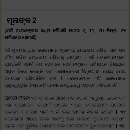
ମୂଳାଙ୍କ 2
(ଯଦି ଆପଣଙ୍କର ଜନ୍ମ କୌଣସି ମାସର 2, 11, 20 କିମ୍ବା 29
ତାରିଖରେ ହୋଇଛି)
ଏହି ମୂଳଙ୍କ ଥିବା ଲୋକମାନେ ଭ୍ରମଣ, ବ୍ୟବସାୟ କରିବା ଏବଂ ଜଳ
ସହିତ ଜଡ଼ିତ ବ୍ୟବସାୟ କରିବାକୁ ଆଗ୍ରହୀ | ଏହି ଲୋକମାନଙ୍କର
ପ୍ରବୃତ୍ତି ଏପରି ଯେ ସେମାନେ ସେମାନଙ୍କର ଭବିଷ୍ୟତ ବିଷୟରେ
ଅଧିକ ଚିନ୍ତା କରନ୍ତି ଏବଂ ସେମାନଙ୍କର ଚିନ୍ତାଧାରା ମଧ୍ୟ ସମୟ
ସମୟରେ ପରିବର୍ତ୍ତିତ ହୁଏ | ବେଳେବେଳେ ଏହି ଲୋକମାନେ
ଗୁରୁତ୍ୱପୂର୍ଣ୍ଣ ନିଷ୍ପତ୍ତି ନେବାରେ ଦ୍ୱନ୍ଦ୍ୱ ଅନୁଭବ କରିପାରନ୍ତି |
ପ୍ରେମ ଜୀବନ:
ଏହି ସମୟରେ ଆପଣ ନିଜ ଉପରେ ସନ୍ତୁଷ୍ଟ ହେବେ ଏବଂ
ଏହା ଆପଣଙ୍କ ସମ୍ପର୍କ ଉପରେ ମଧ୍ୟ ସକାରାତ୍ମକ ପ୍ରଭାବ
ପକାଇବ | ଆପଣ ସାଥୀ ପାଇଁ ଭଲ ଭାବନା ବିକାଶ କରିବେ | ଏହି
ସପ୍ତାହରେ ଆପଣ ନିଜର ସାଥୀକୁ ଭଲ ଭାବରେ ବୁଝିବାରେ ସକ୍ଷମ
ହେବେ ଏବଂ ଦୁହିଁଙ୍କ ମଧ୍ୟରେ ଭଲ ପାରସ୍ପରିକ ବୁଝାମଣା ହେବ | ଏହା