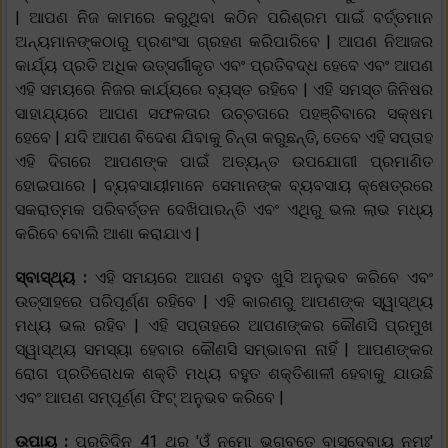
| ଆପଣ ନିଜ କାମରେ କରୁଥିବା କଠିନ ପରିଶ୍ରମ ପାଇଁ ବର୍ତ୍ତମାନ
ଅନ୍ୟମାନଙ୍କଠାରୁ ପ୍ରଶଂସା ଗ୍ରହଣ କରିପାରିବେ | ଆପଣ ନିଆଜର
କାର୍ଯ୍ୟ ପ୍ରତି ଅଧିକ ଉତ୍ସର୍ଗୀକୃତ ଏବଂ ପ୍ରତିବଦ୍ଧ ହେବେ ଏବଂ ଆପଣ
ଏହି ସମୟରେ ନିଜର କାର୍ଯ୍ୟରେ ବ୍ୟସ୍ତ ରହିବେ | ଏହି ସମସ୍ତ ଜିନିଷର
ସାହାଯ୍ୟରେ ଆପଣ ସଫଳତାର ଉଚ୍ଚତାରେ ପହଞ୍ଚିବାରେ ସକ୍ଷମ
ହେବେ | ଯଦି ଆପଣ ବିଦେଶ ଯିବାକୁ ଚିନ୍ତା କରୁଛନ୍ତି, ତେବେ ଏହି ସପ୍ତାହ
ଏହି ଦିଗରେ ଆପଣଙ୍କ ପାଇଁ ଅତ୍ୟନ୍ତ ଉପଯୋଗୀ ପ୍ରମାଣିତ
ହୋଇପାରେ | ବ୍ୟବସାୟୀମାନେ ସେମାନଙ୍କ ବ୍ୟବସାୟ କ୍ଷେତ୍ରରେ
ସକରାତ୍ମକ ପରିବର୍ତ୍ତନ ଦେଖିପାରନ୍ତି ଏବଂ ଏଥିରୁ ଭଲ ଲାଭ ମଧ୍ୟ
କରିବେ ବୋଲି ଆଶା କରାଯାଏ |
ସ୍ବାସ୍ଥ୍ୟ :
ଏହି ସମୟରେ ଆପଣ ବହୁତ ଖୁସି ଅନୁଭବ କରିବେ ଏବଂ
ଉତ୍ସାହରେ ପରିପୂର୍ଣ୍ଣ ରହିବେ | ଏହି କାରଣରୁ ଆପଣଙ୍କ ସ୍ୱାସ୍ଥ୍ୟ
ମଧ୍ୟ ଭଲ ରହିବ | ଏହି ସପ୍ତାହରେ ଆପଣଙ୍କର କୌଣସି ପ୍ରମୁଖ
ସ୍ୱାସ୍ଥ୍ୟ ସମସ୍ୟା ହେବାର କୌଣସି ସମ୍ଭାବନା ନାହିଁ | ଆପଣଙ୍କର
ରୋଗ ପ୍ରତିରୋଧକ ଶକ୍ତି ମଧ୍ୟ ବହୁତ ଶକ୍ତିଶାଳୀ ହେବାକୁ ଯାଉଛି
ଏବଂ ଆପଣ ସମ୍ପୂର୍ଣ୍ଣ ଫିଟ୍ ଅନୁଭବ କରିବେ |
ଉପାୟ :
ପ୍ରତିଦିନ 41 ଥର 'ଓଁ ନମୋ ଭଗବତେ ବାସୁଦେବାୟ ନମଃ'