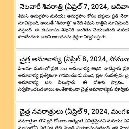
నెలవారీ శివరాత్రి (ఏప్రిల్ 7, 2024, ఆదివా
శివుని అనుగ్రహం మరియు అనుగ్రహం కోసం భక్తులు ప్రతి నెలా శి
సూచిస్తుంది, అయితే "శివరాత్రి" అనేది శివుని రాత్రిని సూచిస్తుం
వస్తుంది. ఈ ఉపవాసం శివునికి అంకితం చేయబడింది మరియు 
పొందేందుకు అతని ఆరాధనను శ్రద్ధగా నిర్వహిస్తారు.
చైత్ర అమావాస్య (ఏప్రిల్ 8, 2024, సోమవ
హిందూ మతంలో ప్రతి నెల అమావాస్య తిథిని పాటిస్తారు ప్రతి 
అమావాస్య ప్రత్యేకంగా గౌరవించబడుతుంది, ప్రతి సంవత్సరం చైత్
అమావాస్య అని పిలుస్తారు. ఈ రోజున స్నాన
నిర్వహించబడతాయి.అంతేకాకుండా చైత్ర అమావాస్యకు పూర్వీకు
చైత్ర నవరాత్రులు (ఏప్రిల్ 9, 2024, మంగ
నవరాత్రుల తొమ్మిది రోజులు అత్యంత పవిత్రమైనవి మరియు పవి
మాసంలోని ప్రతిపద తిథి నుండి ప్రారంభమవుతుంది ఇది హ