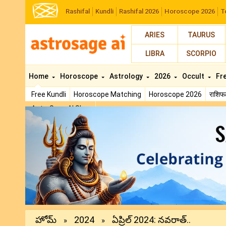
Rashifal
Kundli
Rashifal 2026
Horoscope 2026
T
ARIES
TAURUS
LIBRA
SCORPIO
Home
Horoscope
Astrology
2026
Occult
Fr
Free Kundli
Horoscope Matching
Horoscope 2026
राशि
AstroSage AI Shop
Previous
హోమ్
2024
ఏప్రిల్ 2024: నవరాత్..
»
»