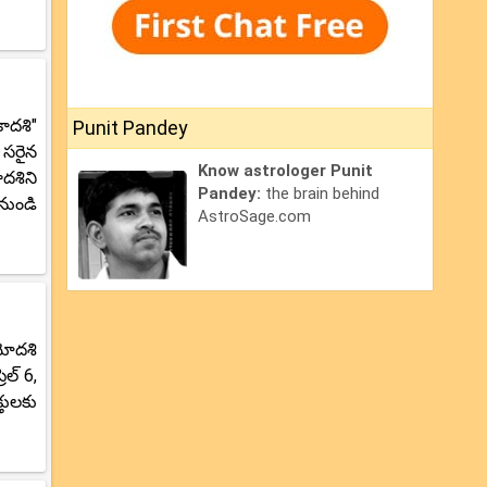
ాదశి"
Punit Pandey
 సరైన
Know astrologer Punit
దశిని
Pandey:
the brain behind
నుండి
AstroSage.com
రయోదశి
ిల్ 6,
తులకు