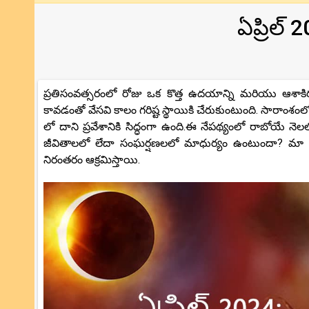
ఏప్రిల్
ప్రతిసంవత్సరంలో రోజు ఒక కొత్త ఉదయాన్ని మరియు ఆశాకిరణా
కావడంతో వేసవి కాలం గరిష్ట స్థాయికి చేరుకుంటుంది. సారాంశంలో
లో దాని ప్రవేశానికి సిద్ధంగా ఉంది.ఈ నేప‌థ్యంలో రాబోయే న
జీవితాలలో లేదా సంఘర్షణలలో మాధుర్యం ఉంటుందా? మా 
నిరంతరం ఆక్రమిస్తాయి.