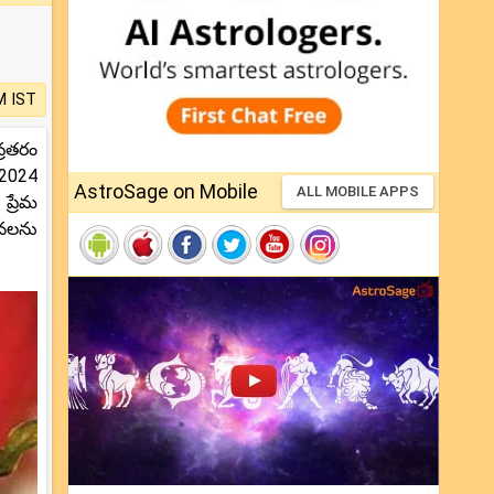
M IST
్రతరం
్ 2024
AstroSage on Mobile
ALL MOBILE APPS
ప్రేమ
చనలను