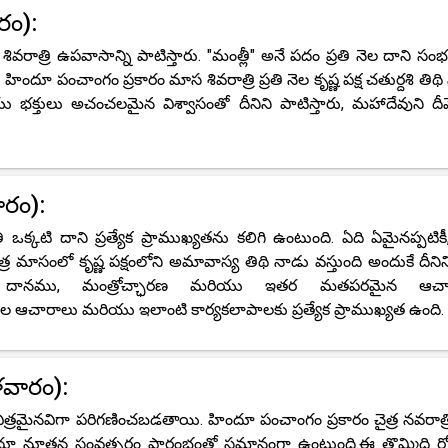
రం):
వరాత్రి ఉపవాసాన్ని పాటిస్తారు. "మంత్లీ" అనే పదం ప్రతి నెల దాని సంభ
ది. హిందూ పంచాంగం ప్రకారం మాస శివరాత్రి ప్రతి నెల కృష్ణ పక్ష చతుర్దశి తిథ
భక్తులు అచంచలమైన విశ్వాసంతో దీనిని పాటిస్తారు, మహాదేవుని దీ
ారం):
ఒక్కటి దాని ప్రత్యేక ప్రాముఖ్యతను కలిగి ఉంటుంది. ఏది ఏమైనప్పటికీ, 
ర మాసంలో కృష్ణ పక్షంలోని అమావాస్య తిథి నాడు వస్తుంది అందుకే దీనిని
ం, దానము, మంత్రోచ్ఛారణ మరియు ఇతర మతపరమైన ఆచా
ల ఆచారాలు మరియు ఇలాంటి కార్యకలాపాలకు ప్రత్యేక ప్రాముఖ్యత ఉంది.
ళవారం):
త్రమైనవిగా పరిగణించబడతాయి. హిందూ పంచాంగం ప్రకారం చైత్ర నవరాత్రి 
ిందూ నూతన సంవత్సరం ప్రారంభంతో సమానంగా ఉంటుంది.ఈ తొమ్మిది ర