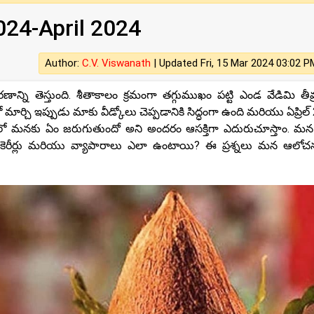
 2024-April 2024
Author:
C.V. Viswanath
|
Updated Fri, 15 Mar 2024 03:02 P
న్ని తెస్తుంది. శీతాకాలం క్రమంగా తగ్గుముఖం పట్టి ఎండ వేడిమి తీవ
 మార్చి ఇప్పుడు మాకు వీడ్కోలు చెప్పడానికి సిద్ధంగా ఉంది మరియు ఏప్రిల
ెల‌లో మ‌న‌కు ఏం జ‌రుగుతుందో అని అంద‌రం ఆస‌క్తిగా ఎదురుచూస్తాం. మన 
కెరీర్లు మరియు వ్యాపారాలు ఎలా ఉంటాయి? ఈ ప్రశ్నలు మన ఆలో