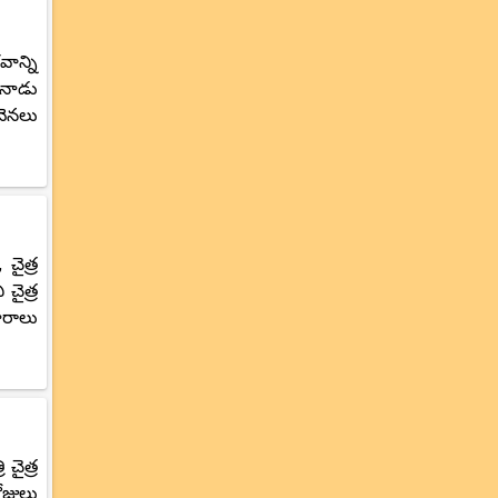
వాన్ని
ి నాడు
వెనలు
చైత్ర
 చైత్ర
రాలు
చైత్ర
ోజులు