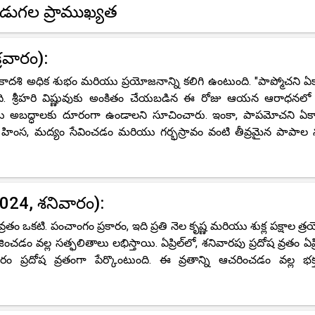
డుగల ప్రాముఖ్యత
రవారం):
ాదశి అధిక శుభం మరియు ప్రయోజనాన్ని కలిగి ఉంటుంది. "పాప్మోచని ఏక
్తుంది. శ్రీహరి విష్ణువుకు అంకితం చేయబడిన ఈ రోజు ఆయన ఆరాధనలో
ియు అబద్ధాలకు దూరంగా ఉండాలని సూచించారు. ఇంకా, పాపమోచని ఏకా
 హింస, మద్యం సేవించడం మరియు గర్భస్రావం వంటి తీవ్రమైన పాపాల 
 2024, శనివారం):
ం ఒకటి. పంచాంగం ప్రకారం, ఇది ప్రతి నెల కృష్ణ మరియు శుక్ల పక్షాల త్
డం వల్ల సత్ఫలితాలు లభిస్తాయి. ఏప్రిల్‌లో, శనివారపు ప్రదోష వ్రతం ఏప్ర
ం ప్రదోష వ్రతంగా పేర్కొంటుంది. ఈ వ్రతాన్ని ఆచరించడం వల్ల భక్