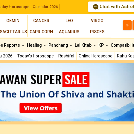
Chat with Astro
oday Horoscope
Calendar 2026
GEMINI
CANCER
LEO
VIRGO
த
SAGITTARIUS
CAPRICORN
AQUARIUS
PISCES
ee Reports
Healing
Panchang
Lal Kitab
KP
Compatibili
फल 2026
Today's Horoscope
Rashifal
Online Horoscope
Rahu Kaa
N