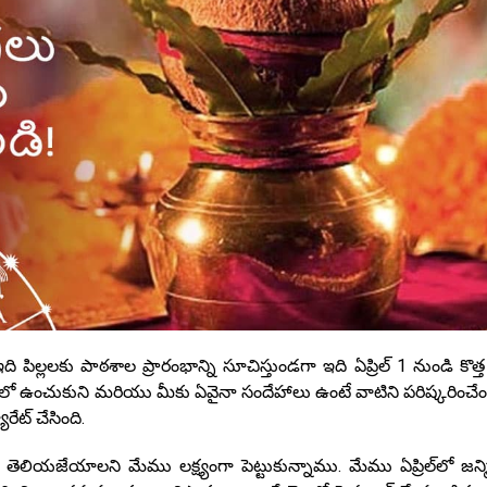
 పిల్లలకు పాఠశాల ప్రారంభాన్ని సూచిస్తుండగా ఇది ఏప్రిల్ 1 నుండి కొత్త 
ష్టిలో ఉంచుకుని మరియు మీకు ఏవైనా సందేహాలు ఉంటే వాటిని పరిష్కరించేం
ూరేట్ చేసింది.
 తెలియజేయాలని మేము లక్ష్యంగా పెట్టుకున్నాము. మేము ఏప్రిల్‌లో జన్మ