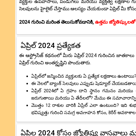
వ్యక్తుల ఉపవాసాలు, పండుగలు మరియు వ్యక్తిత్వ లక్షణాల గు
సెలవులను హైలైట్ చేస్తాము.ఆలస్యం చేయకుండా ఏప్రిల్ మీ కోస
2024 గురించి మరింత తెలుసుకోవడానికి,
ఉత్తమ జ్యోతిష్కులతో
ఏప్రిల్ 2024 ప్రత్యేకత
ఈ ఆస్ట్రోసేజ్ కథనంలో మీరు ఏప్రిల్ 2024 గురించిన జాతకా
ఏప్రిల్ గురించి అంతర్దృష్టిని పొందుతారు.
ఏప్రిల్‌లో జన్మించిన వ్యక్తులకు ఏ ప్రత్యేక లక్షణాలు ఉంటాయి
ఈ నెలలో బ్యాంక్ సెలవులు ఎప్పుడు షెడ్యూల్ చేయబడతా
ఏప్రిల్ 2024లో ఏ గ్రహం దాని స్థానం గమనం మరియు జ్
జరుగుతాయి మరియు ఏ తేదీలలో? మేము ఈ సమాచారాన్ని మ
మొత్తం 12 రాశుల వారికి ఏప్రిల్ ఎలా ఉంటుంది? ఇది శ
భవిష్యత్తు గురించి సమగ్ర అవగాహన కోసం, కెరీర్ అవకాశా
ఏప్రిల 2024 కోసం జ్యోతిష్య వాస్తవా