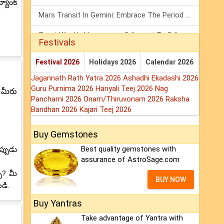
యాంక్
Mars Transit In Gemini: Embrace The Period Full Of Energy & Intelligence
Tarot Weekly Horoscope: 2 August To 8 August, 2026
Festivals
Shanivar Vrat 2026: Saturn Will Serve Justice In Sawan Month!
Festival 2026
Holidays 2026
Calendar 2026
Jagannath Rath Yatra 2026
Ashadhi Ekadashi 2026
Guru Purnima 2026
Hariyali Teej 2026
Nag
 మీరు
Panchami 2026
Onam/Thiruvonam 2026
Raksha
Bandhan 2026
Kajari Teej 2026
Buy Gemstones
Best quality gemstones with
్పుడు
assurance of AstroSage.com
ు? మీ
BUY NOW
డి.
Buy Yantras
Take advantage of Yantra with