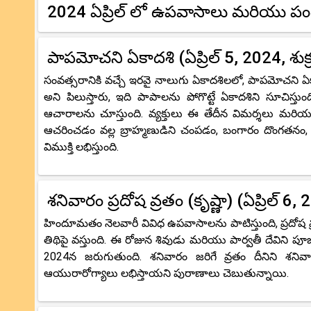
2024 ఏప్రిల్ లో ఉపవాసాలు మరియు పం
పాపమోచని ఏకాదశి (ఏప్రిల్ 5, 2024, శుక్
సంవత్సరానికి వచ్చే ఇరవై నాలుగు ఏకాదశిలలో, పాపమోచని ఏక
అని పిలుస్తారు, ఇది పాపాలను పోగొట్టే ఏకాదశిని సూచిస
ఆచారాలను చూస్తుంది. వ్యక్తులు ఈ తేదీన విమర్శలు మర
ఆచరించడం వల్ల బ్రాహ్మణుడిని చంపడం, బంగారం దొంగతనం,
విముక్తి లభిస్తుంది.
శనివారం ప్రదోష వ్రతం (కృష్ణా) (ఏప్రిల్ 6,
హిందూమతం నెలవారీ వివిధ ఉపవాసాలను పాటిస్తుంది, ప్రదోష వ్రత
తిథిపై వస్తుంది. ఈ రోజున శివుడు మరియు పార్వతీ దేవిని పూజించ
2024న జరుగుతుంది. శనివారం జరిగే వ్రతం దీనిని శనివార
ఆయురారోగ్యాలు లభిస్తాయని పురాణాలు చెబుతున్నాయి.