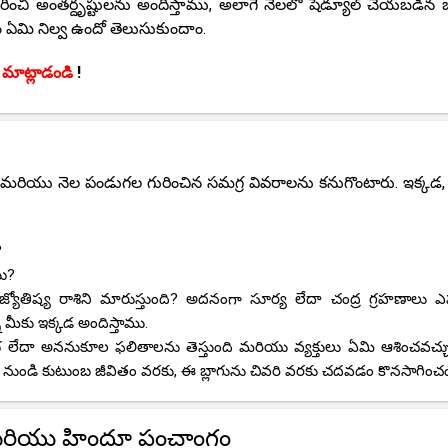
రించి అంతర్దృష్టులను అందిస్తాము, అలాగే నెలలో షెడ్యూల్ చేయబడిన బ్
ం ఏమి నిల్వ ఉందో తెలుసుకుందాం.
 మాట్లాడండి
!
లు మరియు నెల పండుగల గురించిన సమగ్ర వివరాలను కనుగొంటారు. ఇక్కడ,
?
యి?
యోతిష్య రాశిని మారుస్తుంది? అదనంగా సూర్య లేదా చంద్ర గ్రహణాలు ఎప
ీకు ఇక్కడ అందిస్తాము.
ుభ లేదా అననుకూల ఫలితాలను తెస్తుంది మరియు వ్యక్తులు ఏమి ఆశించవచ్చ
ల నుండి కుటుంబ జీవితం వరకు, ఈ బ్లాగును చివరి వరకు చదవడం కొనసాగించం
లు మరియు హిందూ పంచాంగం