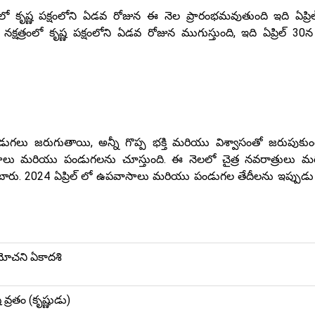
లో కృష్ణ పక్షంలోని ఏడవ రోజున ఈ నెల ప్రారంభమవుతుంది ఇది ఏప్రి
క్షత్రంలో కృష్ణ పక్షంలోని ఏడవ రోజున ముగుస్తుంది, ఇది ఏప్రిల్ 30న
ు జరుగుతాయి, అన్నీ గొప్ప భక్తి మరియు విశ్వాసంతో జరుపుకుం
వాసాలు మరియు పండుగలను చూస్తుంది. ఈ నెలలో చైత్ర నవరాత్రులు 
రు. 2024 ఏప్రిల్ లో ఉపవాసాలు మరియు పండుగల తేదీలను ఇప్పుడు
ోచని ఏకాదశి
ష వ్రతం (కృష్ణుడు)