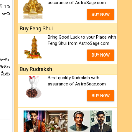
assurance of AstroSage.com
ల్ 1న
 దాని
BUY NOW
Buy Feng Shui
Bring Good Luck to your Place with
Feng Shui.from AstroSage.com
BUY NOW
టారు.
మరియు
Buy Rudraksh
 మీకు
Best quality Rudraksh with
assurance of AstroSage.com
BUY NOW