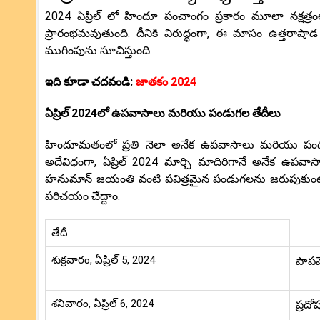
2024 ఏప్రిల్ లో హిందూ పంచాంగం ప్రకారం మూలా నక్షత్రం
ప్రారంభమవుతుంది. దీనికి విరుద్ధంగా, ఈ మాసం ఉత్తరాషాడ న
ముగింపును సూచిస్తుంది.
ఇది కూడా చదవండి:
జాతకం 2024
ఏప్రిల్ 2024లో ఉపవాసాలు మరియు పండుగల తేదీలు
హిందూమతంలో ప్రతి నెలా అనేక ఉపవాసాలు మరియు పండుగల
అదేవిధంగా, ఏప్రిల్ 2024 మార్చి మాదిరిగానే అనేక ఉప
హనుమాన్ జయంతి వంటి పవిత్రమైన పండుగలను జరుపుకుంటా
పరిచయం చేద్దాం.
తేదీ
శుక్రవారం, ఏప్రిల్ 5, 2024
పాపమ
శనివారం, ఏప్రిల్ 6, 2024
ప్రదో