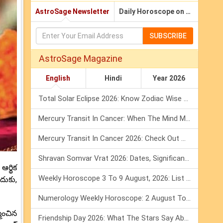
AstroSage Newsletter
Daily Horoscope on Email
SUBSCRIBE
AstroSage Magazine
English
Hindi
Year 2026
Total Solar Eclipse 2026: Know Zodiac Wise Prediction
Mercury Transit In Cancer: When The Mind Meets The Heart!
Mercury Transit In Cancer 2026: Check Out What It Brings For You
Shravan Somvar Vrat 2026: Dates, Significance & Rituals In August
ఆర్థిక
Weekly Horoscope 3 To 9 August, 2026: List Of Fasts & Festivals
దుకు,
Numerology Weekly Horoscope: 2 August To 8 August, 2026
ించిన
Friendship Day 2026: What The Stars Say About Your Best Friend!