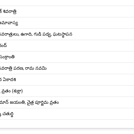
 శివరాత్రి
 అమావాస్య
 నవరాత్రులు, ఉగాది, గుడి పడ్వ, ఘటస్థాపన
చంద్
ంక్రాంతి
 నవరాత్రి పరణ, రామ నవమి
 ఏకాదశి
 వ్రతం (శుక్లా)
న్ జయంతి, చైత్ర పూర్ణిమ వ్రతం
ి చతుర్థి