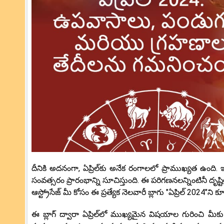
దీనికి అదనంగా, ఏప్రిల్‌కు అనేక రంగాలలో ప్రాముఖ్యత ఉంది. ఇది
సంవత్సరం ప్రారంభాన్ని సూచిస్తుంది. ఈ పరిగణనలన్నింటినీ దృ
ఆస్ట్రోసేజ్ మీ కోసం ఈ ప్రత్యేక నెలవారీ బ్లాగు "ఏప్రిల్ 2024"ని క్య
ఈ బ్లాగ్ ద్వారా ఏప్రిల్‌లో ముఖ్యమైన విషయాల గురించి మీకు