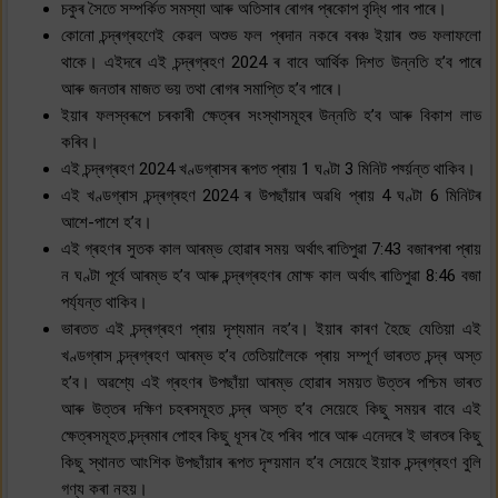
চকুৰ সৈতে সম্পৰ্কিত সমস্যা আৰু অতিসাৰ ৰোগৰ প্ৰকোপ বৃদ্ধি পাব পাৰে।
কোনো চন্দ্ৰগ্ৰহণেই কেৱল অশুভ ফল প্ৰদান নকৰে বৰঞ্চ ইয়াৰ শুভ ফলাফলো
থাকে। এইদৰে এই চন্দ্ৰগ্ৰহণ 2024 ৰ বাবে আৰ্থিক দিশত উন্নতি হ’ব পাৰে
আৰু জনতাৰ মাজত ভয় তথা ৰোগৰ সমাপ্তি হ’ব পাৰে।
ইয়াৰ ফলস্বৰূপে চৰকাৰী ক্ষেত্ৰৰ সংস্থাসমূহৰ উন্নতি হ’ব আৰু বিকাশ লাভ
কৰিব।
এই চন্দ্ৰগ্ৰহণ 2024 খণ্ডগ্ৰাসৰ ৰূপত প্ৰায় 1 ঘণ্টা 3 মিনিট পৰ্য্য়ন্ত থাকিব।
এই খণ্ডগ্ৰাস চন্দ্ৰগ্ৰহণ 2024 ৰ উপছাঁয়াৰ অৱধি প্ৰায় 4 ঘণ্টা 6 মিনিটৰ
আশে-পাশে হ’ব।
এই গ্ৰহণৰ সুতক কাল আৰম্ভ হোৱাৰ সময় অৰ্থাৎ ৰাতিপুৱা 7:43 বজাৰপৰা প্ৰায়
ন ঘণ্টা পূৰ্বে আৰম্ভ হ’ব আৰু চন্দ্ৰগ্ৰহণৰ মোক্ষ কাল অৰ্থাৎ ৰাতিপুৱা 8:46 বজা
পৰ্য্যন্ত থাকিব।
ভাৰতত এই চন্দ্ৰগ্ৰহণ প্ৰায় দৃশ্যমান নহ’ব। ইয়াৰ কাৰণ হৈছে যেতিয়া এই
খণ্ডগ্ৰাস চন্দ্ৰগ্ৰহণ আৰম্ভ হ’ব তেতিয়ালৈকে প্ৰায় সম্পূৰ্ণ ভাৰতত চন্দ্ৰ অস্ত
হ’ব। অৱশ্যে এই গ্ৰহণৰ উপছাঁয়া আৰম্ভ হোৱাৰ সময়ত উত্তৰ পশ্চিম ভাৰত
আৰু উত্তৰ দক্ষিণ চহৰসমূহত চন্দ্ৰ অস্ত হ’ব সেয়েহে কিছু সময়ৰ বাবে এই
ক্ষেত্ৰসমূহত চন্দ্ৰমাৰ পোহৰ কিছু ধূসৰ হৈ পৰিব পাৰে আৰু এনেদৰে ই ভাৰতৰ কিছু
কিছু স্থানত আংশিক উপছাঁয়াৰ ৰূপত দৃশ্য়মান হ’ব সেয়েহে ইয়াক চন্দ্ৰগ্ৰহণ বুলি
গণ্য কৰা নহয়।