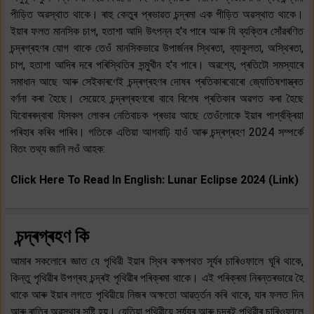
পীড়িত অৱস্থাত থাকে। ৰাহু কেতুৰ প্ৰভাৱত চন্দ্ৰমা এক পীড়িত অৱস্থাত থাকে।
ইয়াৰ ফলত মানসিক চাপ, হতাশা আদি উৎপন্ন হ'ব পাৰে আৰু যি ব্যক্তিৰ সোঁৱৰণিত
চন্দ্ৰগ্ৰহণৰ যোগ থাকে তেওঁ মানসিকভাৱে উপাৰ্জনৰ স্থিৰতা, ব্যাকুলতা, অস্থিৰতা,
চাপ, হতাশা আদিৰ দৰে পৰিস্থিতিৰ সন্মুখীন হ'ব পাৰে। অৱশ্যে, প্ৰতিটো সমস্যাৰে
সমাধান আছে আৰু সেইকাৰণেই চন্দ্ৰগ্ৰহণৰ দোষৰ প্ৰতিকাৰবোৰো জ্যোতিষশাস্ত্ৰত
বৰ্ণনা কৰা হৈছে। সেয়েহে চন্দ্ৰগ্ৰহণৰো বাবে বিশেষ প্ৰতিকাৰ অৱগত কৰা হৈছে
যিবোৰৰদ্বাৰা যিসকল লোকৰ নেতিবাচক প্ৰভাৱ আছে তেওঁলোকে ইয়াৰ পাৰ্শ্বক্ৰিয়া
পৰিহাৰ কৰিব পাৰিব। গতিকে এতিয়া আগবাঢ়ি যাওঁ আৰু চন্দ্ৰগ্ৰহণ 2024 সম্পৰ্কে
বিতং তথ্য জানি লওঁ আহক:
Click Here To Read In English: Lunar Eclipse 2024 (Link)
চন্দ্ৰগ্ৰহণ কি
আমাৰ সকলোৰে জ্ঞাত যে পৃথিৱী ইয়াৰ স্থিৰ কক্ষপথত সূৰ্যৰ চাৰিওফালে ঘূৰি থাকে,
কিন্তু পৃথিৱীৰ উপগ্ৰহ চন্দ্ৰই পৃথিৱীৰ পৰিক্ৰমা থাকে। এই পৰিক্ৰমা নিৰন্তৰভাৱে হৈ
থাকে আৰু ইয়াৰ লগতে পৃথিৱীয়ে নিজৰ অক্ষতো আৱৰ্ত্তন কৰি থাকে, যাৰ ফলত দিন
আৰু ৰাতিৰ অৱস্থাৰ সৃষ্টি হয়। যেতিয়া পৃথিৱীয়ে সূৰ্য্যৰ আৰু চন্দ্ৰই পৃথিৱীৰ চাৰিওফালে