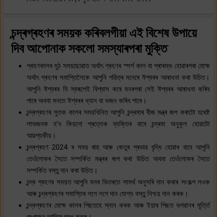
চন্দ্ৰগ্ৰহণৰ সময়ক কৰিবলগীয়া এই বিশেষ উপায়ে
দিব আপোনাক সকলো সমস্যাৰপৰা মুক্তি
গ্ৰহণকালৰ মুঠ সময়ছোৱাত অৰ্থাৎ গ্ৰহণৰ স্পৰ্শ কাল বা প্ৰাৰম্ভ হোৱাৰপৰা মোক্ষ
অৰ্থাৎ গ্ৰহণৰ সমাপ্তিলৈকে আপুনি পৱিত্ৰ মনেৰে ঈশ্বৰৰ আৰাধনা কৰা উচিত।
আপুনি ঈশ্বৰৰ যি স্বৰূপেই বিশ্বাস কৰে মনৰপৰা সেই ঈশ্বৰৰ আৰাধনা কৰিব
পাৰে অথবা মনতে ঈশ্বৰৰ ধ্যান বা ভজন কৰিব পাৰে।
চন্দ্ৰগ্ৰহণৰ সুতক কালৰ সময়খিনিত আপুনি চন্দ্ৰমাৰ বীজ মন্ত্ৰ জপ কৰাটো যথেষ্ট
লাভজনক হ’ব কিয়নো প্ৰত্যেক ব্যক্তিৰ বাবে চন্দ্ৰমা অনুকূল হোৱাটো
আৱশ্যকীয়।
চন্দ্ৰগ্ৰহণ 2024 ৰ সময় ৰাহু আৰু কেতুৰ প্ৰভাৱ বৃদ্ধি হোৱাৰ বাবে আপুনি
তেওঁলোকৰ সৈতে সম্পৰ্কিত মন্ত্ৰৰ জপ কৰা উচিত অথবা তেওঁলোকৰ সৈতে
সম্পৰ্কিত বস্তু দান কৰা উচিত।
চন্দ্ৰ গ্ৰহণৰ সময়ত আপুনি মনৰ ভিতৰতে সামৰ্থ অনুসৰি দান কৰাৰ সংকল্প লওক
আৰু চন্দ্ৰগ্ৰহণৰ সমাপ্তিৰ লগে লগে দান যোগ্য বস্তু নিশ্চয় দান কৰক।
চন্দ্ৰগ্ৰহণৰ মোক্ষ কালৰ পিছতহে স্নান কৰক আৰু ইয়াৰ পিছত ভগৱানৰ মূৰ্ত্তি
গংগাজন আদিৰে শুদ্ধ কৰক।