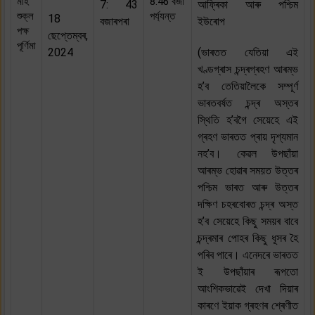
মাহ
8:46 বজা
7: 43
আফ্ৰিকা আৰু পশ্চিম
শুক্ল
পৰ্য্যন্ত
18
বজাৰপৰা
ইউৰোপ
পক্ষ
ছেপ্তেম্বৰ,
পূৰ্ণিমা
2024
(ভাৰতত যেতিয়া এই
খণ্ডগ্ৰাস চন্দ্ৰগ্ৰহণ আৰম্ভ
হ’ব তেতিয়ালৈকে সম্পূৰ্ণ
ভাৰতবৰ্ষত চন্দ্ৰ অস্তৰ
স্থিতি হ’বগৈ সেয়েহে এই
গ্ৰহণ ভাৰতত প্ৰায় দৃশ্যমান
নহ’ব। কেৱল উপছাঁয়া
আৰম্ভ হোৱাৰ সময়ত উত্তৰ
পশ্চিম ভাৰত আৰু উত্তৰ
দক্ষিণ চহৰবোৰত চন্দ্ৰ অস্ত
হ’ব সেয়েহে কিছু সময়ৰ বাবে
চন্দ্ৰমাৰ পোহৰ কিছু ধূসৰ হৈ
পৰিব পাৰে। এনেদৰে ভাৰতত
ই উপছাঁয়াৰ ৰূপতো
আংশিকভাৱেই দেখা দিয়াৰ
কাৰণে ইয়াক গ্ৰহণৰ শ্ৰেণীত