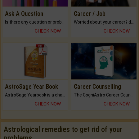
Ask A Question
Career / Job
Is there any question or problem lingering.
Worried about your career? don't know what is.
CHECK NOW
CHECK NOW
AstroSage Year Book
Career Counselling
AstroSage Yearbook is a channel to fulfill your dreams and destiny.
The CogniAstro Career Counselling Report is the most comprehensive report available on this topic.
CHECK NOW
CHECK NOW
Astrological remedies to get rid of your
problems