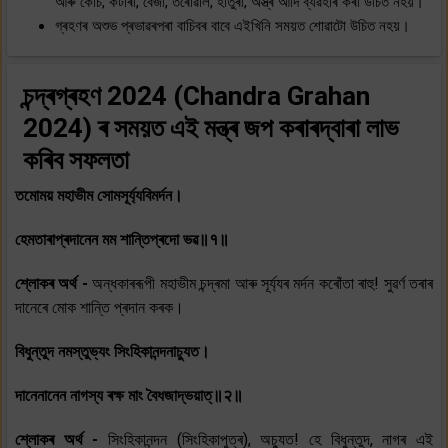
আৰু কেঁচি, কটাৰী, বেজী, তৰোৱাল, হাতুৰী, অস্ত্ৰ আদি ব্যৱহাৰ কৰা উচিত নহয়।
গ্ৰহণৰ অশুভ প্ৰভাৱৰপৰা বাচিবৰ বাবে এইখিনি সময়ত শোৱাটো উচিত নহয়।
চন্দ্ৰগ্ৰহণ 2024 (Chandra Grahan
2024) ৰ সময়ত এই মন্ত্ৰ জপ কৰাৰদ্বাৰা লাভ
কৰিব সফলতা
তমোময় মহাভীম সোমসূৰ্য্যবিমৰ্দন।
হেমতাৰাপ্ৰদানেন মম শান্তিপ্ৰদো ভৱ॥१॥
শ্লোকৰ অৰ্থ -
অন্ধকাৰৰূপী মহাভীম চন্দ্ৰমা আৰু সূৰ্য্যৰ মৰ্দন কৰোঁতা ৰাহু! সুৱৰ্ণ তৰাৰ
দানেৰে মোক শান্তি প্ৰদান কৰক।
বিধুন্তুদ নমস্তুভ্যং সিংহিকানন্দনাচ্যুত।
দানেনানেন নাগস্য ৰক্ষ মাং বৈধজাদ্ভয়াত্॥२॥
শ্লোকৰ অৰ্থ -
সিংহিকানন্দন (সিংহিকাপুত্ৰ), অচ্যুত! হে বিধুন্তুদ, নাগৰ এই