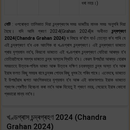
ধৰা নহয়।)
নোট
: ওপৰোক্ত তালিকাত দিয়া চন্দ্ৰগ্ৰহণৰ সময় ভাৰতীয় মানক সময় অনুসৰি দিয়া
হৈছে। যদি আমি গ্ৰহণ 2024(Grahan 2024)ৰ অধীনত
চন্দ্ৰগ্ৰহণ
2024(Chandra Grahan 2024)
ৰ বিষয়ে ক’বলৈ যাওঁ তেন্তে ক’ব পাৰি যে
এই চন্দ্ৰগ্ৰহণ হ’ব এক আংশিক বা খণ্ডগ্ৰাস চন্দ্ৰগ্ৰহণ। এই চন্দ্ৰগ্ৰহণ ভাৰতত
প্ৰায় দৃশ্যমান নহ'ব, কিয়নো ভাৰতত এই খণ্ডগ্ৰাস চন্দ্ৰগ্ৰহণ যেতিয়া আৰম্ভ হ’ব
তেতিয়ালৈকে সমগ্ৰ ভাৰতত চন্দ্ৰ অস্তৰ স্থিতি হ'ব। কেৱল উপছাঁয়া আৰম্ভ হোৱাৰ
সময়তহে উত্তৰ-পশ্চিম ভাৰত আৰু উত্তৰ দক্ষিণ চহৰসমূহত চন্দ্ৰ অস্ত হ’ব আৰু
ইয়াৰ ফলত কিছু সময়ৰ বাবে চন্দ্ৰৰ পোহৰ কিছু ধূসৰ হৈ পৰিব পাৰে। এনেদৰে, ভাৰতত
ই উপছাঁয়াৰ ৰূপত আংশিকভাৱে দৃশ্যমান হ'ব আৰু এই কাৰণবশতঃ ইয়াক ভাৰতত
গ্ৰহণৰ শ্ৰেণীত বিবেচনা কৰা নহ'ব আৰু যিহেতু ই গ্ৰহণ নহয়, সেয়েহে ইয়াৰ কোনো
প্ৰভাৱো মান্য নহ'ব।
খণ্ডগ্ৰাস চন্দ্ৰগ্ৰহণ 2024 (Chandra
Grahan 2024)