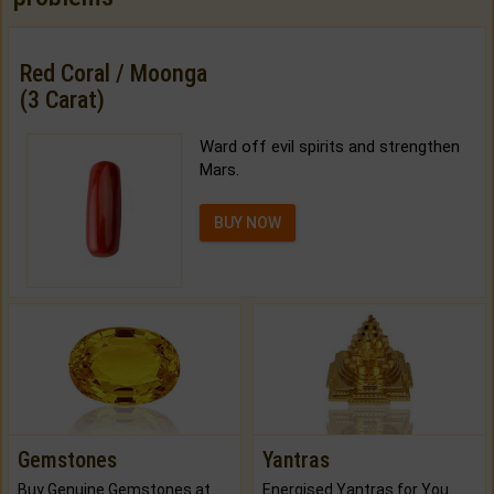
Red Coral / Moonga
(3 Carat)
Ward off evil spirits and strengthen
Mars.
BUY NOW
Gemstones
Yantras
Buy Genuine Gemstones at Best Prices.
Energised Yantras for You.