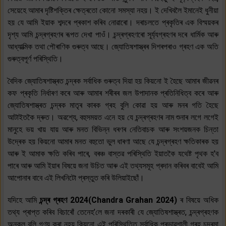
সেয়েহে আমাৰ দৃষ্টিশক্তিৰ ক্ষেত্ৰতো কোনো সমস্যা নহয়। ই দেখিবলৈ ইমানেই ধুনীয়া
হয় যে আমি ইয়াক শব্দৰে প্ৰকাশ কৰিব নোৱাৰো। দৰাচলতে প্ৰকৃতিৰ এক বিস্ময়কৰ
দৃশ্য আমি চন্দ্ৰগ্ৰহণৰ ৰূপত দেখা পাওঁ। চন্দ্ৰগ্ৰহণৰো সূৰ্য্যগ্ৰহণৰ দৰে ধাৰ্মিক আৰু
আধ্যাত্মিক তথা পৌৰাণিক গুৰুত্ব আছে। জ্যোতিষশাস্ত্ৰৰ দিশৰপৰাও গ্ৰহণ এক অতি
গুৰুত্বপূৰ্ণ পৰিস্থিতি।
বৈদিক জ্যোতিষশাস্ত্ৰত চন্দ্ৰক সৰ্বাধিক গুৰুত্ব দিয়া হয় কিয়নো ই হৈছে আমাৰ জীৱনৰ
কফ প্ৰকৃতি নিৰ্ধাৰণ কৰে আৰু আমাৰ শৰীৰৰ জল উপাদানক প্ৰতিনিধিত্ব কৰে আৰু
জ্যোতিষশাস্ত্ৰত চন্দ্ৰক মাতৃৰ কাৰক গ্ৰহ বুলি কোৱা হয় আৰু মনৰ গতি হৈছে
আটাইতকৈ দ্ৰুত। অৱশ্যে, বহুসময়ত এনে হয় যে চন্দ্ৰগ্ৰহণৰ নাম শুনাৰ লগে লগেই
মানুহে ভয় খায় যায় আৰু মনত বিভিন্ন ধৰণৰ নেতিবাচক আৰু সংশয়জনক চিন্তা
উদ্ৰেক হয় কিয়নো আমাৰ মনত বহুতো ভুল ধাৰণা আছে যে চন্দ্ৰগ্ৰহণ ক্ষতিকাৰক হয়
আৰু ই আমাক ক্ষতি কৰিব পাৰে, বৰঞ্চ বাস্তৱ পৰিস্থিতি ইয়াতকৈ যথেষ্ট পৃথক হ'ব
পাৰে আৰু আমি ইয়াৰ বিষয়ে জনা উচিত আৰু এই তথ্যসমূহ প্ৰদান কৰিবৰ বাবেই আমি
আপোনাৰ বাবে এই লিখনিটো প্ৰস্তুত কৰি উলিয়াইছোঁ।
যদিহে আমি
চন্দ্ৰ গ্ৰহণ 2024(Chandra Grahan 2024)
ৰ বিষয়ে অধিক
তথ্য প্ৰাপ্ত কৰিব বিচাৰোঁ তেনেহ’লে জনা দৰকাৰী যে জ্যোতিষশাস্ত্ৰত, চন্দ্ৰগ্ৰহণক
অনুকূল বুলি গণ্য কৰা নহয় কিয়নো এই পৰিস্থিতিত সৰ্বাধিক প্ৰভাৱশালী গ্ৰহ চন্দ্ৰমা