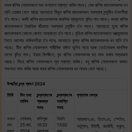
মকৰ ৰাশিৰ লোকসকলে শুভ ফলাফল প্ৰাপ্ত কৰিব পাৰে। মেষ ৰাশিৰ জাতকসকলৰ ধন
হানি হোৱাৰ যোগ আছে আনহাতে মিথুন ৰাশিৰ জাতকসকল সমস্যাৰ সন্মুখীন হ'বলগীয়া
হ’ব পাৰে। কৰ্কট ৰাশিৰ জাতকসকলৰ মানসিক ব্যাকুলতা বৃদ্ধি পাব পাৰে। কন্যা ৰাশিৰ
জাতকসকলে বৈবাহিক জীৱনত সমস্যাৰ সন্মুখীন হ'ব পাৰে। আনহাতে তুলা ৰাশিৰ
জাতকসকল কোনো ৰোগত আক্ৰান্ত হ'ব পাৰে। বৃশ্চিক ৰাশিৰ জাতকসকলে আত্মসন্মানৰ
সৈতে আপোচ কৰিবলগীয়া হ'ব পাৰে, আনহাতে কুম্ভ ৰাশিৰ জাতকসকলৰ ধন হানি হ’ব
পাৰে। মীন ৰাশিৰ লোকসকল শাৰীৰিক কষ্টত ভুগিব পাৰে আৰু তেওঁলোকৰ মানসিক
চাপো বৃদ্ধি পাব। ইয়াৰ বিপৰীতে, বৃষ ৰাশিৰ লোকসকলৰ ধন লাভ কৰাৰ সম্ভাৱনা
আছে। সিংহ ৰাশিৰ লোকসকলে সুখ প্ৰাপ্ত কৰিব। ধনু ৰাশিৰ লোকসকলে কামত
সফলতা লাভ কৰিব আৰু মকৰ ৰাশিৰ লোকসকলৰ ধন লাভৰ যোগ আছে।
উপছাঁয়া চন্দ্ৰ গ্ৰহণ 2024
তিথি
দিন তথা
চন্দ্ৰগ্ৰহণৰ
চন্দ্ৰগ্ৰহণৰ
দৃশ্যতাৰ ক্ষেত্ৰ
তাৰিখ
প্ৰাৰম্ভ
সমাপ্তি
সময়
সময়
ফাগুন
সোমবাৰ,
ৰাতিপুৱা
বিয়লি
আয়াৰলেণ্ড, ইংলেণ্ড, স্পেইন,
মাহ
25 মাৰ্চ,
10:23
15:02
পৰ্তুগাল, ইটালী, জাৰ্মানী, ফ্ৰান্স,
শুক্ল
2024
বজাৰপৰা
বজা