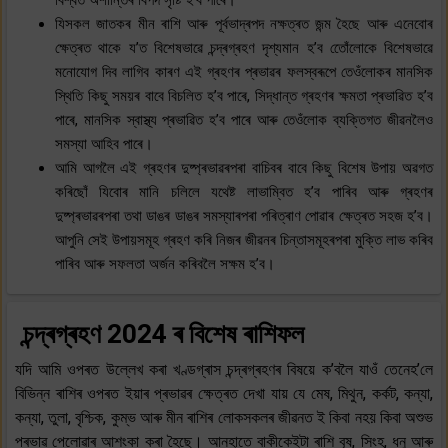
যিসকল জাতকৰ মীন ৰাশি আৰু পূৰ্বভাদ্ৰপদ নক্ষত্ৰত জন্ম হৈছে আৰু এনেবোৰ
ক্ষেত্ৰত থাকে য’ত বিশেষভাৱে চন্দ্ৰগ্ৰহণ দৃশ্যমান হ’ব তেোঁলোকে বিশেষভাৱে
মনোযোগ দিব লাগিব কাৰণ এই গ্ৰহণৰ প্ৰভাৱৰ ফলস্বৰূপে তেওঁলোকৰ মানসিক
স্থিতি কিছু সময়ৰ বাবে বিচলিত হ’ব পাৰে, সিদ্ধান্ত গ্ৰহণৰ ক্ষমতা প্ৰভাৱিত হ’ব
পাৰে, মানসিক স্বাস্থ্য প্ৰভাৱিত হ’ব পাৰে আৰু তেওঁলোক ব্যক্তিগত জীৱনলৈও
সমস্যা আহিব পাৰে।
আমি আগলৈ এই গ্ৰহণৰ দুষ্প্ৰভাৱৰপৰা বাচিবৰ বাবে কিছু বিশেষ উপায় অৱগত
কৰিছোঁ যিবোৰ মানি চলিলে যথেষ্ট লাভাম্বিত হ’ব পাৰিব আৰু গ্ৰহণৰ
দুষ্প্ৰভাৱৰপৰা তথা ডাঙৰ ডাঙৰ সমস্যাৰপৰা পৰিত্ৰাণ পোৱাৰ ক্ষেত্ৰত সহজ হ’ব।
আপুনি সেই উপায়সমূহ গ্ৰহণ কৰি নিজৰ জীৱনৰ চিন্তাসমূহৰপৰা মুক্তি লাভ কৰিব
পাৰিব আৰু সফলতা অৰ্জন কৰিবলৈ সক্ষম হ’ব।
চন্দ্ৰগ্ৰহণ 2024 ৰ বিশেষ ৰাশিফল
যদি আমি ওপৰত উল্লেখ কৰা খণ্ডগ্ৰাস চন্দ্ৰগ্ৰহণৰ বিষয়ে ক’বলৈ যাওঁ তেনেহ’লে
বিভিন্ন ৰাশিৰ ওপৰত ইয়াৰ প্ৰভাৱৰ ক্ষেত্ৰত দেখা যায় যে মেষ, মিথুন, কৰ্কট, কন্যা,
কন্যা, তুলা, বৃশ্চিক, কুম্ভ আৰু মীন ৰাশিৰ লোকসকলৰ জীৱনত ই কিবা নহয় কিবা অশুভ
প্ৰভাৱ পেলোৱাৰ আশংকা কৰা হৈছে। আনহাতে বাকীকেইটা ৰাশি বৃষ, সিংহ, ধনু আৰু