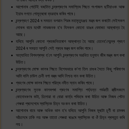
আপোনাৰ গোটেই ঘৰটোত চন্দ্ৰগ্ৰহণৰ সমাপ্তিৰ পিছত গংগাজল ছটিয়াওক আৰু
ইয়াৰ লগতে গোমূত্ৰৰো ব্যৱহাৰ কৰিব পাৰে।
চন্দ্ৰগ্ৰহণ 2024 ৰ সময়ত ভগৱান শিৱৰ মহামৃত্যুঞ্জয় মন্ত্ৰ জপ কৰাটো সেইসকল
লোকৰ বাবে যথেষ্ট লাভজনক হ’ব যিসকল কোনো ডাঙৰ বেমাৰত আক্ৰান্ত হৈ
আছে।
যদিহে আপুনি কোনো গ্ৰহজনিতৰোগ আক্ৰান্ত হৈ আছে তেনেহ’লেচন্দ্ৰ গ্ৰহণ
2024 ৰ সময়ত আপুনি সেই গ্ৰহৰ মন্ত্ৰ জপ কৰিব পাৰে।
অত্যাধিত বিপদগ্ৰস্থ হ’লে আপুনি চন্দ্ৰগ্ৰহণৰ অৱধিত হনুমান জীৰ মন্ত্ৰ জপ কৰা
উচিত।
চন্দ্ৰগ্ৰহণৰ মোক্ষ কালৰ পিছত বিশেষভাৱে ক’লা তিল চাগুৰ সৈতে কিছু পৰিমাণৰ
আটা দালি চাউল চেনী বগা বস্ত্ৰ আদি নিশ্চয় দান কৰা উচিত।
গ্ৰহণৰ মোক্ষ কালৰ পিছত পৱিত্ৰ নদীত স্নান কৰিব পাৰে।
চন্দ্ৰগ্ৰহণৰ সুতক কালৰপৰা গ্ৰহণৰ সমাপ্তি পৰ্য্যন্ত গৰ্ভৱতী স্ত্ৰীসকলে
কোনোধৰণৰ কটা, চিলোৱা বা বোৱা কাৰ্য্য পৰিহাৰ কৰা উচিত আৰু নিজৰ পেটত
গেৰুৱা প্ৰলেপেৰে স্বাস্তিক চিহ্ন অংকন কৰা উচিত।
আপোনাৰ বাবে আৰু অধিক ভাল হ’ব যদিহে আপুনি নিজৰ মূৰটো চূৰ্ণী বা চাদৰৰ
আঁচলেৰে ঢাকি লয় আৰু তাতো গেৰুৱা ৰঙেৰে স্বাস্তিক বা ঔঁ চিহ্ন প্ৰস্তুত কৰি
লয়।