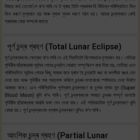
বিষয়ে কওঁ তেনেহ’লে ক’ব পাৰি যে ই প্ৰায় তিনি প্ৰকাৰৰ যি বিভিন্ন পৰিস্থিতিত ভিন
ভিন ধৰণে দৃশ্যমান হয় আৰু পৃথক পৃথক ধৰণে গঠন হয়। আহক চন্দ্ৰগ্ৰহণ কেই
প্ৰকাৰৰ সেয়া সম্পৰ্কে জানো:
পূৰ্ণ চন্দ্ৰ গ্ৰহণ (Total Lunar Eclipse)
পূৰ্ণ চন্দ্ৰগ্ৰহণৰ ক্ষেত্ৰত ক’ব পাৰি যে এই স্থিতিটো বিশেষভাৱে দৃশ্যমান হয়। যেতিয়া
পৃথিৱীৰ ছাঁয়াৰদ্বাৰা সূৰ্য্যৰ পোহৰ চন্দ্ৰলৈ যোৱাত সম্পূৰ্ণৰূপে বাধা দিয়া হয়, তেতিয়া এনে
পৰিস্থিতিত সূৰ্য্যৰ পোহৰ কিছু সময়ৰ বাবে হ্ৰাস হৈ চন্দ্ৰটো ৰঙা বা গুলপীয়া ৰঙৰ যেন
দেখা যায় আৰু পৃথিৱীৰ পৰা প্ৰত্যক্ষ কৰিলে চন্দ্ৰৰ দাগবোৰো স্পষ্টভাৱে দেখা দিবলৈ
আৰম্ভ কৰে। এনে পৰিস্থিতিক পূৰ্ণগ্ৰাস চন্দ্ৰগ্ৰহণ বা চুপাৰ ব্লাড মুন (Super
Blood Moon) বুলি ক'ব পাৰি। পূৰ্ণ চন্দ্ৰগ্ৰহণৰ সময়ত চন্দ্ৰৰ সম্পূৰ্ণ ভাগটো
পৃথিৱীৰ ছাঁয়াৰদ্বাৰা আৱৰি থকা যেন দেখা যায়। এই পৰ্য্যায়টোক পূৰ্ণ চন্দ্ৰগ্ৰহণ বুলি
কোৱা হয়। পূৰ্ণ চন্দ্ৰগ্ৰহণক খগ্ৰাস চন্দ্ৰগ্ৰহণ বুলিও ক'ব পাৰি।
আংশিক চন্দ্ৰ গ্ৰহণ (Partial Lunar