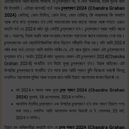
এতিয়ালৈকে আমি জানিব পাৰিলোঁ যে চন্দ্ৰগ্ৰহণ কি, ই কেই প্ৰকাৰৰ, ইয়াৰ সুতক কাল
কি ইত্যাদি। এতিয়া আগবাঢ়ি যাওঁ আৰু
চন্দ্ৰগ্ৰহণ 2024 (Chandra Grahan
2024)
কেতিয়া, কোন
তিথিত, কোন দিনা, কোন তাৰিখে, কি সময়ৰপৰা কি সময়লৈ
আৰু ক'ত ক’ত দৃশ্যমান হ'ব সেই সকলোবোৰ কথা জানো আহক আৰু লগতে এয়াও
জানেি লওঁ যে 2024 বৰ্ষত মুঠ কেইটা চন্দ্ৰগ্ৰহণ হ'ব। চন্দ্ৰগ্ৰহণ প্ৰায় প্ৰতি বছৰে
হয়। অৱশ্যে, ইয়াৰ অৱধি আৰু সংখ্যাৰ ক্ষেত্ৰত প্ৰত্যেক বছৰে তাৰতম্য দেখা যায়।
চন্দ্ৰগ্ৰহণক এক জ্যোতিৰ্বৈজ্ঞানিক ঘটনা হিচাপে স্বীকৃতি দিয়া হয়। যদি আমি 2024
বৰ্ষৰ কথা কওঁ তেন্তে আমি জানিব পাৰিম যে, এই বছৰ মুঠতে কেৱল এটা চন্দ্ৰগ্ৰহণহে
দৃশ্যমান হ'ব। অৰ্থাৎ 2024 বৰ্ষত মুখ্যতঃ কেৱল এটা চন্দ্ৰগ্ৰহণ 2024(Chandra
Grahan 2024) সংঘটিত হ’ব যিটো মুখ্য চন্দ্ৰগ্ৰহণ হ'ব। ইয়াৰ বাহিৰেও এটা
উপছাঁয়া চন্দ্ৰগ্ৰহণো সংঘটিত হ’ব পাৰে যাক আমি গ্ৰহণ বুলি বিবেচনা নকৰোঁ কিন্তু
তথাপিও আপোনাৰ সুবিধা আৰু তথ্যৰ বাবে আমি ইয়াত আপোনাক জনাব বিচাৰোঁ যে:
বৰ্ষ 2024 ৰ প্ৰথম আৰু মুখ্য
চন্দ্ৰ গ্ৰহণ 2024 (Chandra Grahan
2024)
বুধবাৰ, 18 ছেপ্তেম্বৰ, 2024 ত লাগিব।
বছৰটোৰ দ্বিতীয় চন্দ্ৰগ্ৰহণ এক উপছাঁয়া চন্দ্ৰগ্ৰহণ হ’ব যাক গ্ৰহণ হিচাপে গণ্য
কৰা নহয়। তথাপিও আমি আপোনাক জনাব বিচাৰোঁ যে ই সোমাবাৰ, 25 মাৰ্চ,
2024 ত লাগিব।
ইয়াত মন কৰিবলগীয়া কথাটো হ’ল যে
চন্দ্ৰ গ্ৰহণ 2024 (Chandra Grahan