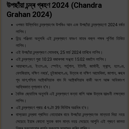
উপছাঁয়া চন্দ্ৰ গ্ৰহণ 2024 (Chandra
Grahan 2024)
ওপৰত উল্লিখিত চন্দ্ৰগ্ৰহণৰ উপৰিও আন এক উপছাঁয়া চন্দ্ৰগ্ৰহণো 2024 বৰ্ষত
লাগিব।
হিন্দু পঞ্জিকা অনুসৰি এই চন্দ্ৰগ্ৰহণ ফাগুণ মাহৰ শুক্ল পক্ষৰ পূৰ্ণিমা তিথিত
লাগিব।
এই উপছাঁয়া চন্দ্ৰগ্ৰহণ সোমবাৰ, 25 মাৰ্চ 2024 তাৰিখে লাগিব।
এই চন্দ্ৰগ্ৰহণ পুৱা 10:23 বজাৰপৰা সন্ধ্যা 15:02 বজালৈ লাগিব।
আয়াৰলেণ্ড, ইংলেণ্ড, স্পেইন, পৰ্তুগাল, ইটালী, জাৰ্মানী, ফ্ৰান্স, হলেণ্ড,
বেলজিয়াম, দক্ষিণ নৰৱে’, চুইজাৰলেণ্ড, উত্তৰ বা দক্ষিণ আমেৰিকা, জাপান, ৰুছৰ
পূব ভাগ,পশ্চিম অষ্ট্ৰেলিয়াক বাদ দি অষ্ট্ৰেলিয়াৰ বাকী অংশ আৰু অধিকাংশ
আফ্ৰিকাত দৃশ্যমান হ’ব।
বৈদিক জ্যোতিষ অনুসৰি এই চন্দ্ৰগ্ৰহণ কন্যা ৰাশি আৰু উত্তৰ ফাল্গুনী নক্ষত্ৰত
লাগিব।
এই চন্দ্ৰগ্ৰহণ প্ৰায় 4 ঘণ্টা 39 মিনিটৰ অৱধিৰ হ’ব।
বাস্তৱত চন্দ্ৰমা গ্ৰাসিত নোহোৱাৰ বাবে উপছাঁয়া চন্দ্ৰগ্ৰহণক মান্যতা দিয়া নহয়
সেয়েহে ইয়াৰ কোনো সুতক কাল মান্য নহয় সেয়েহে আপুনি এই গ্ৰহণ কালত
নিজৰ সকলোবোৰ কাৰ্য্য সুকলমে সম্পাদন কৰিব পাৰিব।