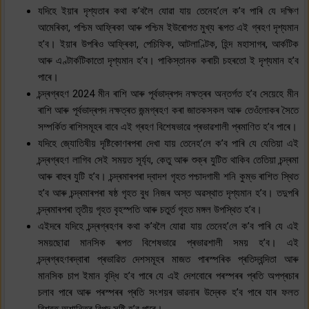
যদিহে ইয়াৰ দৃশ্যতাৰ কথা ক’বলৈ যোৱা যায় তেনেহ’লে ক’ব পাৰি যে দক্ষিণ
আমেৰিকা, পশ্চিম আফ্ৰিকা আৰু পশ্চিম ইউৰোপত মুখ্য ৰূপত এই গ্ৰহণ দৃশ্যমান
হ’ব। ইয়াৰ উপৰিও আফ্ৰিকা, পেচিফিক, আটলাণ্টিক, হিন্দ মহাসাগৰ, আৰ্কটিক
আৰু এণ্টাৰ্কটিকাতো দৃশ্যমান হ’ব। পাকিস্তানক কৰাচী চহৰতো ই দৃশ্যমান হ’ব
পাৰে।
চন্দ্ৰগ্ৰহণ 2024 মীন ৰাশি আৰু পূৰ্বভাদ্ৰপদ নক্ষত্ৰৰ অন্তৰ্গত হ’ব সেয়েহে মীন
ৰাশি আৰু পূৰ্বভাদ্ৰপদ নক্ষত্ৰত জন্মগ্ৰহণ কৰা জাতকসকল আৰু তেওঁলোকৰ সৈতে
সম্পৰ্কিত ৰাশিসমূহৰ বাবে এই গ্ৰহণ বিশেষভাৱে প্ৰভাৱশালী প্ৰমাণিত হ’ব পাৰে।
যদিহে জ্যোতিষীয় দৃষ্টিকোণৰপৰা দেখা যায় তেনেহ’লে ক’ব পাৰি যে যেতিয়া এই
চন্দ্ৰগ্ৰহণ লাগিব সেই সময়ত সূৰ্য্য, কেতু আৰু শুক্ৰ যুটিত থাকিব তেতিয়া চন্দ্ৰমা
আৰু ৰাহুৰ যুটি হ’ব। চন্দ্ৰমাৰপৰা দ্বাদশ গৃহত পশ্চাদগামী শনি কুম্ভ ৰাশিত স্থিত
হ’ব আৰু চন্দ্ৰমাৰপৰা ষষ্ঠ গৃহত বুধ নিজৰ অস্ত অৱস্থাত দৃশ্যমান হ’ব। তদুপৰি
চন্দ্ৰমাৰপৰা তৃতীয় গৃহত বৃহস্পতি আৰু চতুৰ্ত গৃহত মঙ্গল উপস্থিত হ’ব।
এইদৰে যদিহে চন্দ্ৰগ্ৰহণৰ কথা ক’বলৈ যোৱা যায় তেনেহ’লে ক’ব পাৰি যে এই
সময়ছোৱা মানসিক ৰূপত বিশেষভাৱে প্ৰভাৱশালী সময় হ’ব। এই
চন্দ্ৰগ্ৰহণৰদ্বাৰা প্ৰভাৱিত দেশসমূহৰ মাজত পাৰস্পৰিক প্ৰতিদ্বন্দিতা আৰু
মানসিক চাপ ইমান বৃদ্ধি হ’ব পাৰে যে এই দেশবোৰে পৰস্পৰৰ প্ৰতি অপপ্ৰচাৰ
চলাব পাৰে আৰু পৰস্পৰৰ প্ৰতি সংশয়ৰ ভাৱনাৰ উদ্ৰেক হ’ব পাৰে যাৰ ফলত
বিশ্বত অশান্তিৰ বিপদ সৃষ্টি হ’ব পাৰে।