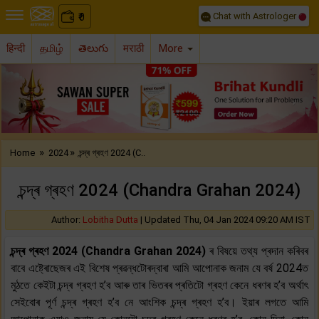
Chat with Astrologer
0
₹
हिन्दी
தமிழ்
తెలుగు
मराठी
More
Previous
Nex
»
»
Home
2024
চন্দ্ৰ গ্ৰহণ 2024 (C..
চন্দ্ৰ গ্ৰহণ 2024 (Chandra Grahan 2024)
Author:
Lobitha Dutta
|
Updated Thu, 04 Jan 2024 09:20 AM IST
চন্দ্ৰ গ্ৰহণ 2024 (Chandra Grahan 2024)
ৰ বিষয়ে তথ্য প্ৰদান কৰিবৰ
বাবে এষ্ট্ৰোছেজৰ এই বিশেষ প্ৰৱন্ধটোৰদ্বাৰা আমি আপোনাক জনাম যে বৰ্ষ 2024ত
মুঠতে কেইটা চন্দ্ৰ গ্ৰহণ হ’ব আৰু তাৰ ভিতৰৰ প্ৰতিটো গ্ৰহণ কেনে ধৰণৰ হ’ব অৰ্থাৎ
সেইবোৰ পূৰ্ণ চন্দ্ৰ গ্ৰহণ হ’ব নে আংশিক চন্দ্ৰ গ্ৰহণ হ’ব। ইয়াৰ লগতে আমি