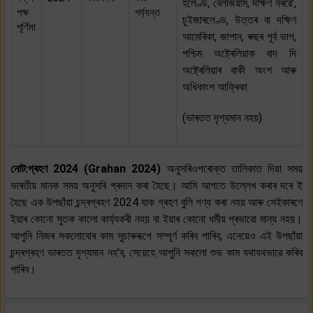
হলেণ্ড, বেলজিয়াম, দক্ষিণ নৰৱে’,
পক্ষ
পৰ্য্যন্ত
চুইজাৰলেণ্ড, উত্তৰ বা দক্ষিণ
পূৰ্ণিমা
আমেৰিকা, জাপান, ৰুছৰ পূৰ্ব ভাগ,
পশ্চিম অষ্ট্ৰেলিয়াক বাদ দি
অষ্ট্ৰেলিয়াৰ বাকী অংশ আৰু
অধিকাংশ আফ্ৰিকা
(ভাৰতত দৃশ্যমান নহয়)
নোট:গ্ৰহণ 2024 (Grahan 2024)
অনুসৰিওপৰোক্ত তালিকাত দিয়া সময়
ভাৰতীয় মানক সময় অনুসৰি প্ৰদান কৰা হৈছে। আমি আগতে উল্লেখ কৰাৰ দৰে ই
হৈছে এক উপছাঁয়া চন্দ্ৰগ্ৰহণ 2024 যাক গ্ৰহণ বুলি গণ্য কৰা নহয় আৰু সেইকাৰণে
ইয়াৰ কোনো সুতক কালো কাৰ্য্যকৰী নহয় বা ইয়াৰ কোনো ধৰ্মীয় প্ৰভাৱো মান্য নহয়।
আপুনি নিজৰ সকলোবোৰ কাম সুচাৰুৰূপে সম্পূৰ্ণ কৰিব পাৰিব, এনেয়েও এই উপছাঁয়া
চন্দ্ৰগ্ৰহণ ভাৰতত দৃশ্যমান নহ'ব, সেয়েহে আপুনি সকলো শুভ কাম যথাযথভাৱে কৰিব
পাৰিব।