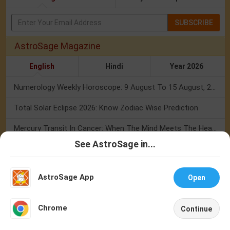
SUBSCRIBE
AstroSage Magazine
English
Hindi
Year 2026
Numerology Weekly Horoscope: 9 August To 15 August, 2026
Total Solar Eclipse 2026: Know Zodiac Wise Prediction
Mercury Transit In Cancer: When The Mind Meets The Heart!
See AstroSage in...
Mercury Transit In Cancer 2026: Check Out What It Brings For You
Talk To
Chat With
Astrologer
Astrologer
Shravan Somvar Vrat 2026: Dates, Significance & Rituals In August
AstroSage App
Open
Weekly Horoscope 3 To 9 August, 2026: List Of Fasts & Festivals
NEW
Chrome
Continue
Numerology Weekly Horoscope: 2 August To 8 August, 2026
Home
Shop
Call
Chat
Account