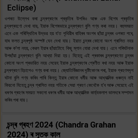
Eclipse)
ওপৰত উল্লেখ কৰা চন্দ্ৰগ্ৰহণৰ প্ৰকৃতিৰ উপৰিও আৰু এক বিশেষ প্ৰকৃতিৰ
চন্দ্ৰগ্ৰহণো দেখা যায়, ইয়াক বিশেষভাৱে চন্দ্ৰগ্ৰহণ বুলি গণ্য কৰা নহয়। বহুসময়ত
এনে এক পৰিস্থিতিৰ উদ্ভৱ হয় য’ত পৃথিৱীৰ বাহিৰৰ অংশৰ ছাঁয়া চন্দ্ৰৰ ওপৰত পৰে,
যাৰ ফলত চন্দ্ৰপৃষ্ঠ অস্পষ্ট যেন দেখা যায়। ইয়াত চন্দ্ৰৰ কোনো অংশ গ্ৰাসিত নহয়
আৰু ক'লা নহয়, কেৱল ইয়াৰ ছাঁয়াটোহে কিছু ম্লান যোৱা দেখা যায়। এনে পৰিঘটনাক
উপছাঁয়া চন্দ্ৰগ্ৰহণ বুলি আখ্যা দিয়া হয়। যিহেতু এই প্ৰকাৰৰ চন্দ্ৰগ্ৰহণত চন্দ্ৰৰ
কোনো অংশ প্ৰভাৱিত নহয় সেয়েহ ইয়াক চন্দ্ৰগ্ৰহণৰ শ্ৰেণীত ৰখা নহয় আৰু ইয়াক
চন্দ্ৰগ্ৰহণ হিচাপেও গণ্য কৰা নহয়। জ্যোতিৰ্বিজ্ঞানৰ দৃষ্টিকোণৰ পৰা, ইয়াক গ্ৰহণসদৃশ
ঘটনা বুলি গণ্য কৰিব পাৰি কিন্তু ইয়াৰ কোনো ধৰ্মীয় আৰু আধ্যাত্মিক গুৰুত্ব নাই
কিয়নো যিহেতু চন্দ্ৰ গ্ৰাসিত নহয় গতিকে সেয়া গ্ৰহণ কেনেকৈ হ’ব আৰু সেয়েহে এই
ধৰণৰ গ্ৰহণৰ সময়ত সকলো ধৰণৰ ধৰ্মীয় আৰু আধ্যাত্মিক কাৰ্য্যকলাপ ভালদৰে সম্পাদন
কৰিব পৰা যায়।
চন্দ্ৰ গ্ৰহণ 2024 (Chandra Grahan
2024) ৰ সুতক কাল