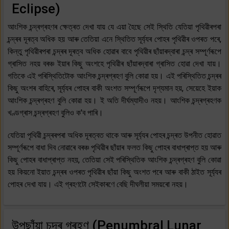
Eclipse)
আংশিক চন্দ্ৰগ্ৰহণৰ ক্ষেত্ৰত দেখা যায় যে এয়া হৈছে সেই স্থিতি যেতিয়া পৃথিৱীৰপৰা
চন্দ্ৰৰ দূৰত্ব অধিক হয় আৰু তেতিয়া এনে স্থিতিত সূৰ্য্যৰ পোহৰ পৃথিৱীৰ ওপৰত পৰে,
কিন্তু পৃথিৱীৰপৰা চন্দ্ৰৰ দূৰত্ব অধিক হোৱাৰ বাবে পৃথিৱীৰ ছাঁয়াৰদ্বাৰা চন্দ্ৰ সম্পূৰ্ণৰূপে
গ্ৰাসিত নহয় বৰঞ্চ ইয়াৰ কিছু অংশহে পৃথিৱীৰ ছাঁয়াৰদ্বাৰা গ্ৰাসিত হোৱা দেখা যায়।
গতিকে এই পৰিস্থিতিটোক আংশিক চন্দ্ৰগ্ৰহণ বুলি কোৱা হয়। এই পৰিস্থিতিত চন্দ্ৰৰ
কিছু অংশৰ বাহিৰে, সূৰ্য্যৰ পোহৰ বাকী অংশত সম্পূৰ্ণৰূপে দৃশ্যমান হয়, সেয়েহে ইয়াক
আংশিক চন্দ্ৰগ্ৰহণ বুলি কোৱা হয়। ই অতি দীৰ্ঘম্যাদীও নহয়। আংশিক চন্দ্ৰগ্ৰহণক
খণ্ডগ্ৰাস চন্দ্ৰগ্ৰহণ বুলিও ক'ব পাৰি।
যেতিয়া পৃথিৱী চন্দ্ৰৰপৰা অধিক দূৰত্বত থাকে আৰু সূৰ্য্যৰ পোহৰ চন্দ্ৰত উপনীত হোৱাত
সম্পূৰ্ণৰূপে বাধা দিব নোৱাৰে বৰঞ্চ পৃথিৱীৰ ছাঁয়াৰ ফলত কিছু পোহৰ বাধাপ্ৰাপ্ত হয় আৰু
কিছু পোহৰ বাধাপ্ৰাপ্ত নহয়, তেতিয়া সেই পৰিস্থিতিক আংশিক চন্দ্ৰগ্ৰহণ বুলি কোৱা
হয় কিয়নো ইয়াত চন্দ্ৰৰ ওপৰত পৃথিৱীৰ ছাঁয়া কিছু অংশত পৰে আৰু বাকী ঠাইত সূৰ্য্যৰ
পোহৰ দেখা যায়। এই গ্ৰহণটো সেইকাৰণে বেছি দীঘলীয়া সময়ৰো নহয়।
উপছাঁয়া চন্দ্ৰ গ্ৰহণ (Penumbral Lunar