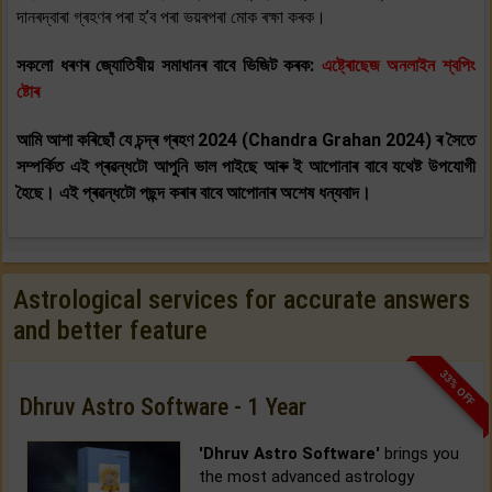
দানৰদ্বাৰা গ্ৰহণৰ পৰা হ’ব পৰা ভয়ৰপৰা মোক ৰক্ষা কৰক।
সকলো ধৰণৰ জ্যোতিষীয় সমাধানৰ বাবে ভিজিট কৰক:
এষ্ট্ৰোছেজ অনলাইন শ্বপিং
ষ্টোৰ
আমি আশা কৰিছোঁ যে চন্দ্ৰ গ্ৰহণ 2024 (Chandra Grahan 2024) ৰ সৈতে
সম্পৰ্কিত এই প্ৰৱন্ধটো আপুনি ভাল পাইছে আৰু ই আপোনাৰ বাবে যথেষ্ট উপযোগী
হৈছে। এই প্ৰৱন্ধটো পছন্দ কৰাৰ বাবে আপোনাৰ অশেষ ধন্যবাদ।
Astrological services for accurate answers
and better feature
33% OFF
Dhruv Astro Software - 1 Year
'Dhruv Astro Software'
brings you
the most advanced astrology