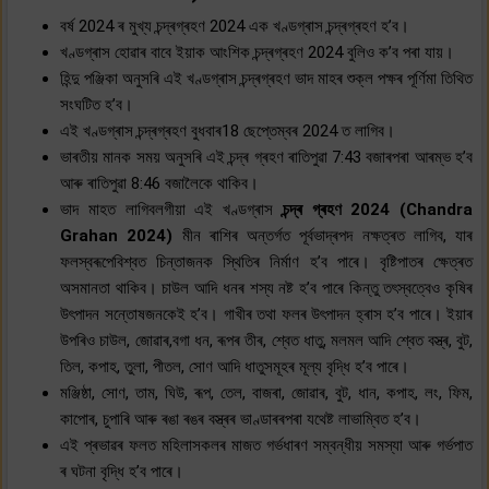
বৰ্ষ 2024 ৰ মুখ্য চন্দ্ৰগ্ৰহণ 2024 এক খণ্ডগ্ৰাস চন্দ্ৰগ্ৰহণ হ’ব।
খণ্ডগ্ৰাস হোৱাৰ বাবে ইয়াক আংশিক চন্দ্ৰগ্ৰহণ 2024 বুলিও ক’ব পৰা যায়।
হিন্দু পঞ্জিকা অনুসৰি এই খণ্ডগ্ৰাস চন্দ্ৰগ্ৰহণ ভাদ মাহৰ শুক্ল পক্ষৰ পূৰ্ণিমা তিথিত
সংঘটিত হ’ব।
এই খণ্ডগ্ৰাস চন্দ্ৰগ্ৰহণ বুধবাৰ18 ছেপ্তেম্বৰ 2024 ত লাগিব।
ভাৰতীয় মানক সময় অনুসৰি এই চন্দ্ৰ গ্ৰহণ ৰাতিপুৱা 7:43 বজাৰপৰা আৰম্ভ হ’ব
আৰু ৰাতিপুৱা 8:46 বজালৈকে থাকিব।
ভাদ মাহত লাগিবলগীয়া এই খণ্ডগ্ৰাস
চন্দ্ৰ গ্ৰহণ 2024 (Chandra
Grahan 2024)
মীন ৰাশিৰ অন্তৰ্গত পূৰ্বভাদ্ৰপদ নক্ষত্ৰত লাগিব, যাৰ
ফলস্বৰূপেবিশ্বত চিন্তাজনক স্থিতিৰ নিৰ্মাণ হ’ব পাৰে। বৃষ্টিপাতৰ ক্ষেত্ৰত
অসমানতা থাকিব। চাউল আদি ধনৰ শস্য নষ্ট হ’ব পাৰে কিন্তু তৎস্বত্বেও কৃষিৰ
উৎপাদন সন্তোষজনকেই হ’ব। গাখীৰ তথা ফলৰ উৎপাদন হ্ৰাস হ’ব পাৰে। ইয়াৰ
উপৰিও চাউল, জোৱাৰ,বগা ধন, ৰূপৰ তীৰ, শ্বেত ধাতু, মলমল আদি শ্বেত বস্ত্ৰ, বুট,
তিল, কপাহ, তুলা, পীতল, সোণ আদি ধাতুসমূহৰ মূল্য বৃদ্ধি হ’ব পাৰে।
মঞ্জিষ্ঠা, সোণ, তাম, ঘিউ, ৰূপ, তেল, বাজৰা, জোৱাৰ, বুট, ধান, কপাহ, লং, ফিম,
কাপোৰ, চুপাৰি আৰু ৰঙা ৰঙৰ বস্ত্ৰৰ ভাণ্ডাৰৰপৰা যথেষ্ট লাভাম্বিত হ’ব।
এই প্ৰভাৱৰ ফলত মহিলাসকলৰ মাজত গৰ্ভধাৰণ সম্বন্ধীয় সমস্যা আৰু গৰ্ভপাত
ৰ ঘটনা বৃদ্ধি হ’ব পাৰে।