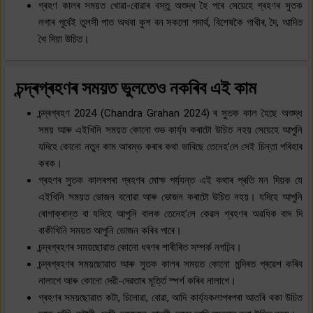
গ্ৰহণ কালৰ সময়ত খোৱা-বোৱাৰ বস্তু অশুদ্ধ হৈ পৰে সেয়েহে গ্ৰহণৰ সুতক
লগাৰ পূৰ্বেই তুলসী পাত অথবা কুশ বন সকলো পদাৰ্থ, বিশেষকৈ গাখীৰ, দৈ, আদিত
থৈ দিয়া উচিত।
চন্দ্ৰগ্ৰহণৰ সময়ত ভুলতেও নকৰিব এই কাম
চন্দ্ৰগ্ৰহণ 2024 (Chandra Grahan 2024) ৰ সুতক কাল হৈছে অশুদ্ধ
সময় আৰু এইখিনি সময়ত কোনো শুভ কাৰ্য্য কৰাটো উচিত নহয় সেয়েহে আপুনি
যদিহে কোনো নতুন কাম আৰম্ভ কৰাৰ কথা ভাবিছে তেনেহ’লে সেই চিন্তা পৰিহাৰ
কৰক।
গ্ৰহণৰ সুতক কালৰপৰা গ্ৰহণৰ মোক্ষ পৰ্য্যন্ত এই কথাৰ প্ৰতি মন দিয়ক যে
এইখিনি সময়ত ভোজন বনোৱা আৰু ভোজন কৰাটো উচিত নহয়। যদিহে আপুনি
ৰোগাক্ৰান্ত বা যদিহে আপুনি বালক তেনেহ’লে কেৱল গ্ৰহণৰ অৱধিক বাদ দি
বাকীখিনি সময়ত আপুনি ভোজন কৰিব পাৰে।
চন্দ্ৰগ্ৰহণৰ সময়ছোৱাত কোনো ধৰণৰ শাৰীৰিত সম্পৰ্ক নগঢ়িব।
চন্দ্ৰগ্ৰহণৰ সময়ছোৱাত আৰু সুতক কালৰ সময়ত কোনো মন্দিৰত প্ৰৱেশ কৰিব
নালাগে আৰু কোনো দেৱী-দেৱতাৰ মূৰ্ত্তি স্পৰ্শ কৰিব নালাগে।
গ্ৰহণৰ সময়ছোৱাত কটা, চিলোৱা, বোৱা, আদি কাৰ্য্যকলাপৰপৰা আতৰি থকা উচিত