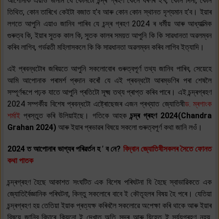
আপোনাক এয়াও জনাম যে কোনটো চন্দ্ৰ গ্ৰহণ কেনে ধৰণৰ হ’ব, কোন দিনা, কোন
তিথিত, কোন তাৰিখে কেইটা বজাত হ’ব আৰু কোন কোন স্থানত দৃশ্যমান হ’ব। ইয়াৰ
লগতে আপুনি এয়াও জানিব পাৰিব যে চন্দ্ৰ গ্ৰহণ 2024 ৰ ধৰ্মীয় আৰু আধ্যাত্মিক
গুৰুত্ব কি, ইয়াৰ সুতক কাল কি, সুতক কালৰ সময়ত আপুনি কি কি সাৱধানতা অৱলম্বন
কৰিব লাগিব, গৰ্ভৱতী মহিলাসকলে কি কি সাৱধানতা অৱলম্বন কৰিব লাগিব ইত্যাদি।
এই প্ৰবন্ধটোৰ জৰিয়তে আপুনি সকলোবোৰ গুৰুত্বপূৰ্ণ তথ্য জানিব পাৰিব, সেয়েহে
আমি আপোনাক পৰামৰ্শ প্ৰদান কৰোঁ যে এই প্ৰবন্ধটো আৰম্ভণিৰ পৰা শেষলৈ
সম্পূৰ্ণৰূপে পঢ়ক যাতে আপুনি প্ৰতিটো সূক্ষ্ম তথ্য প্ৰাপ্ত কৰিব পাৰে। এই চন্দ্ৰগ্ৰহণ
2024 সম্পৰ্কীয় বিশেষ প্ৰবন্ধটো এষ্ট্ৰোছেজৰ এজন প্ৰখ্যাত জ্যোতিষী
ড. ম্ৰগাংক
শৰ্মাই
প্ৰস্তুত কৰি উলিয়াইছে। গতিকে আহক
চন্দ্ৰ গ্ৰহণ 2024(Chandra
Grahan 2024)
আৰু ইয়াৰ প্ৰভাৱৰ বিষয়ে সকলো গুৰুত্বপূৰ্ণ কথা জানি লওঁ।
2024 ত আপোনাৰ ভাগ্যৰ পৰিৱৰ্তন হ
’
ব নে?
বিদ্বান জ্যোতিষীসকলৰ সৈতে ফোনত
কথা পাতক
চন্দ্ৰগ্ৰহণ হৈছে আকাশত সংঘটিত এক বিশেষ পৰিঘটনা যি হৈছে স্বাভাৱিকতে এক
জ্যোতিৰ্বৈজ্ঞানিক পৰিঘটনা, কিন্তু সকলোৰে বাবে ই কৌতূহলৰ বিষয় হৈ পৰে। যেতিয়া
চন্দ্ৰগ্ৰহণ হয় তেতিয়া ইয়াক প্ৰত্যক্ষ কৰিবলৈ সকলোৱে অপেক্ষা কৰি থাকে আৰু ইয়াৰ
বিষয়ে জানিব বিচাৰে কিয়নো ই দেখাত অতি সুন্দৰ আৰু যিহেতু ই সূৰ্য্যগ্ৰহণ নহয়,