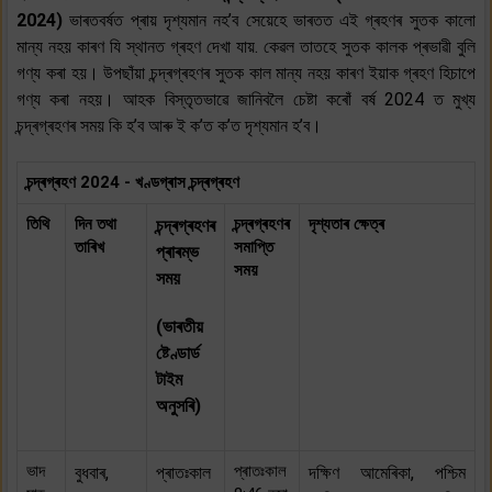
2024)
ভাৰতবৰ্ষত প্ৰায় দৃশ্যমান নহ’ব সেয়েহে ভাৰতত এই গ্ৰহণৰ সুতক কালো
মান্য নহয় কাৰণ যি স্থানত গ্ৰহণ দেখা যায়. কেৱল তাতহে সুতক কালক প্ৰভাৱী বুলি
গণ্য কৰা হয়। উপছাঁয়া চন্দ্ৰগ্ৰহণৰ সুতক কাল মান্য নহয় কাৰণ ইয়াক গ্ৰহণ হিচাপে
গণ্য কৰা নহয়। আহক বিস্তৃতভাৱে জানিবলৈ চেষ্টা কৰোঁ বৰ্ষ 2024 ত মুখ্য
চন্দ্ৰগ্ৰহণৰ সময় কি হ’ব আৰু ই ক’ত ক’ত দৃশ্যমান হ’ব।
চন্দ্ৰগ্ৰহণ 2024 - খণ্ডগ্ৰাস চন্দ্ৰগ্ৰহণ
তিথি
দিন তথা
চন্দ্ৰগ্ৰহণৰ
দৃশ্যতাৰ ক্ষেত্ৰ
চন্দ্ৰগ্ৰহণৰ
তাৰিখ
সমাপ্তি
প্ৰাৰম্ভ
সময়
সময়
(ভাৰতীয়
ষ্টেণ্ডাৰ্ড
টাইম
অনুসৰি)
ভাদ
প্ৰাতঃকাল
বুধবাৰ,
প্ৰাতঃকাল
দক্ষিণ আমেৰিকা, পশ্চিম