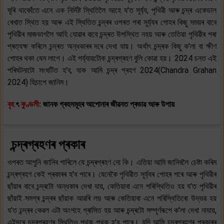
ঘূৰি থাকোঁতে এনে এক নিৰ্দিষ্ট স্থিতিলৈ আহে য’ত সূৰ্য্য, পৃথিৱী আৰু চন্দ্ৰ একেডাল
ৰেখাত স্থিত হয় আৰু এই স্থিতিত চন্দ্ৰৰ ওপৰত পৰা সূৰ্য্যৰ পোহৰ কিছু সময়ৰ বাবে
পৃথিৱীৰ মাজভাগলৈ আহি যোৱাৰ বাবে চন্দ্ৰত উপস্থিত নহয় আৰু তেতিয়া পৃথিৱীৰ পৰা
প্ৰত্যক্ষ কৰিলে চন্দ্ৰত অন্ধকাৰৰ দৰে দেখা যায়। অৰ্থাৎ চন্দ্ৰক কিছু ক'লা বা ক্ষীণ
পোহৰ থকা যেন লাগে। এই পৰ্য্যায়টোক চন্দ্ৰগ্ৰহণ বুলি কোৱা হয়। 2024 চনত এই
পৰিঘটনাটো সংঘটিত হ'ব, যাক আমি চন্দ্ৰ গ্ৰহণ 2024(Chandra Grahan
2024) হিচাপে জানিম।
বৃহ
ৎ
কুণ্ডলী:
জানক গ্ৰহসমূহৰ আপোনাৰ জীৱনত প্ৰভাৱ আৰু উপায়
চন্দ্ৰগ্ৰহণৰ প্ৰকাৰ
ওপৰত আপুনি জানিব পাৰিলে যে চন্দ্ৰগ্ৰহণ নো কি। এতিয়া আমি জানিবলৈ চেষ্টা কৰিম
চন্দ্ৰগ্ৰহণ কেই প্ৰকাৰৰ হ'ব পাৰে। যেনেকৈ পৃথিৱীত সূৰ্য্যৰ পোহৰ পৰে আৰু পৃথিৱীৰ
ছাঁয়াৰ বাবে চন্দ্ৰটো অন্ধকাৰ দেখা যায়, কেতিয়াবা এনে পৰিস্থিতিও হয় য’ত পৃথিৱীৰ
ছাঁয়াই সমগ্ৰ চন্দ্ৰৰ ছাঁয়াক আৱৰি লয় আৰু কেতিয়াবা এনে পৰিস্থিতিৰো উদ্ভৱ হয়
য’ত চন্দ্ৰৰ কেৱল এটা অংশহে গ্ৰাসিত হয় আৰু চন্দ্ৰটো সম্পূৰ্ণৰূপে ক'লা দেখা নাযায়,
এইদৰে চন্দ্ৰগ্ৰহণৰ স্থিতিও পৃথক পৃথক হ'ব পাৰে। যদি আমি চন্দ্ৰগ্ৰহণৰ প্ৰকাৰৰ