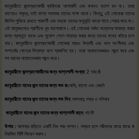
জানুয়ারীতে জন্মগ্রহণকারী ব্যক্তিরা আশাবাদী এবং কখনও হতাশ হন না। তারা
ভাগ্যেও সমৃদ্ধ, তাই ভাগ্য সবসময় তাদের পক্ষে থাকে। কিন্তু, এই লোকেরা তাদের
জিনিস লুকিয়ে রাখতে পারদর্শী এবং সহজে তাদের অনুভূতি কারো সাথে শেয়ার করে না।
এই মানুষগুলোও প্রাণীকে খুব ভালোবাসে। এই লোকেরা সর্বদা অন্যদের সাহায্য করার
জন্য প্রস্তুত থাকে এবং সুযোগ পেলে সাহায্য করার জন্য তাদের পথের বাইরে চলে
যায়। জানুয়ারীতে জন্মগ্রহণকারী লোকেরা আরও উদ্যমী এবং ভাল অংশীদার এবং
সম্পর্কের ক্ষেত্রে বিশ্বস্ত বলে প্রমাণিত হয়। তারা অ্যাডভেঞ্চারও পছন্দ করে এবং
সব ধরনের অ্যাডভেঞ্চার পছন্দ করে।
জানুয়ারীতে জন্মগ্রহণকারীদের জন্য ভাগ্যশালী সংখ্যা:
2 আর 8
জানুয়ারীতে
যাদের জন্ম তাদের জন্য শুভ রং
:
খাকি, কালো এবং বেগুনি
জানুয়ারীতে যাদের জন্ম তাদের জন্য শুভ দিন:
মঙ্গলবার, শুক্র ও শনিবার
জানুয়ারীতে যাদের জন্ম তাদের জন্য ভাগ্যশালী রত্ন:
গার্নেট
উপায় :
আপনার বাড়িতে একটি নিম গাছ লাগান। সম্ভব হলে গরীবদের মাঝে মাঝে বা
নিয়মিত মিষ্টি বিতরণ করুন।