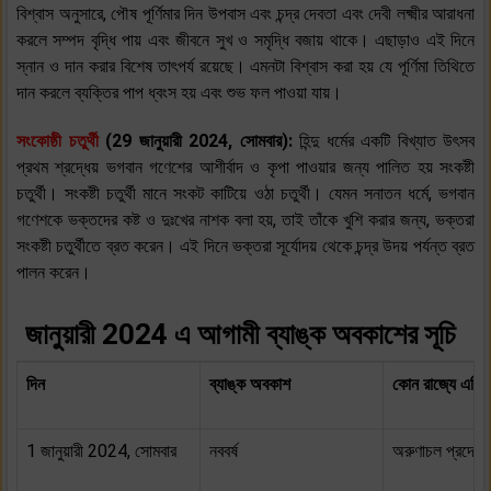
বিশ্বাস অনুসারে, পৌষ পূর্ণিমার দিন উপবাস এবং চন্দ্র দেবতা এবং দেবী লক্ষ্মীর আরাধনা
করলে সম্পদ বৃদ্ধি পায় এবং জীবনে সুখ ও সমৃদ্ধি বজায় থাকে। এছাড়াও এই দিনে
স্নান ও দান করার বিশেষ তাৎপর্য রয়েছে। এমনটা বিশ্বাস করা হয় যে পূর্ণিমা তিথিতে
দান করলে ব্যক্তির পাপ ধ্বংস হয় এবং শুভ ফল পাওয়া যায়।
সংকোষ্ঠী চতুর্থী
(29 জানুয়ারী 2024, সোমবার):
হিন্দু ধর্মের একটি বিখ্যাত উৎসব
প্রথম শ্রদ্ধেয় ভগবান গণেশের আশীর্বাদ ও কৃপা পাওয়ার জন্য পালিত হয় সংকষ্টী
চতুর্থী। সংকষ্টী চতুর্থী মানে সংকট কাটিয়ে ওঠা চতুর্থী। যেমন সনাতন ধর্মে, ভগবান
গণেশকে ভক্তদের কষ্ট ও দুঃখের নাশক বলা হয়, তাই তাঁকে খুশি করার জন্য, ভক্তরা
সংকষ্টী চতুর্থীতে ব্রত করেন। এই দিনে ভক্তরা সূর্যোদয় থেকে চন্দ্র উদয় পর্যন্ত ব্রত
পালন করেন।
জানুয়ারী 2024 এ আগামী ব্যাঙ্ক অবকাশের সূচি
দিন
ব্যাঙ্ক অবকাশ
কোন রাজ্যে এটি 
1 জানুয়ারী 2024, সোমবার
নববর্ষ
অরুণাচল প্রদেশ, ম