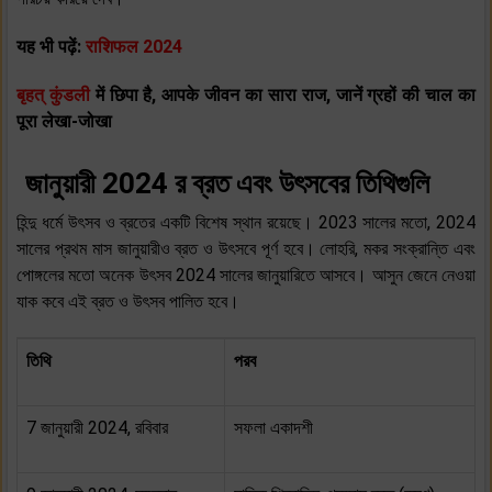
यह भी पढ़ें:
राशिफल 2024
बृहत् कुंडली
में छिपा है, आपके जीवन का सारा राज, जानें ग्रहों की चाल का
पूरा लेखा-जोखा
জানুয়ারী 2024 র ব্রত এবং উৎসবের তিথিগুলি
হিন্দু ধর্মে উৎসব ও ব্রতের একটি বিশেষ স্থান রয়েছে। 2023 সালের মতো, 2024
সালের প্রথম মাস জানুয়ারীও ব্রত ও উৎসবে পূর্ণ হবে। লোহরি, মকর সংক্রান্তি এবং
পোঙ্গলের মতো অনেক উৎসব 2024 সালের জানুয়ারিতে আসবে। আসুন জেনে নেওয়া
যাক কবে এই ব্রত ও উৎসব পালিত হবে।
তিথি
পরব
7 জানুয়ারী 2024, রবিবার
সফলা একাদশী