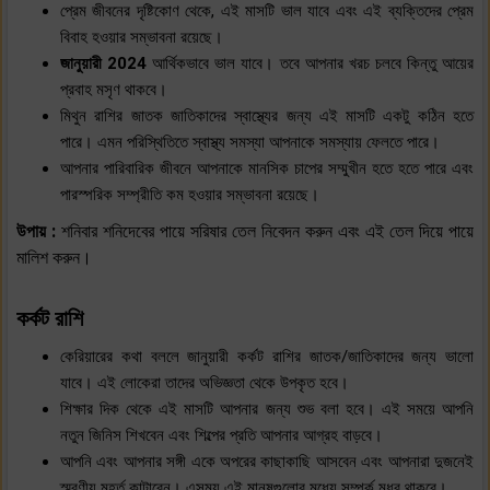
প্রেম জীবনের দৃষ্টিকোণ থেকে, এই মাসটি ভাল যাবে এবং এই ব্যক্তিদের প্রেম
বিবাহ হওয়ার সম্ভাবনা রয়েছে।
জানুয়ারী 2024
আর্থিকভাবে ভাল যাবে। তবে আপনার খরচ চলবে কিন্তু আয়ের
প্রবাহ মসৃণ থাকবে।
মিথুন রাশির জাতক জাতিকাদের স্বাস্থ্যের জন্য এই মাসটি একটু কঠিন হতে
পারে। এমন পরিস্থিতিতে স্বাস্থ্য সমস্যা আপনাকে সমস্যায় ফেলতে পারে।
আপনার পারিবারিক জীবনে আপনাকে মানসিক চাপের সম্মুখীন হতে হতে পারে এবং
পারস্পরিক সম্প্রীতি কম হওয়ার সম্ভাবনা রয়েছে।
উপায় :
শনিবার শনিদেবের পায়ে সরিষার তেল নিবেদন করুন এবং এই তেল দিয়ে পায়ে
মালিশ করুন।
কর্কট রাশি
কেরিয়ারের কথা বললে জানুয়ারী কর্কট রাশির জাতক/জাতিকাদের জন্য ভালো
যাবে। এই লোকেরা তাদের অভিজ্ঞতা থেকে উপকৃত হবে।
শিক্ষার দিক থেকে এই মাসটি আপনার জন্য শুভ বলা হবে। এই সময়ে আপনি
নতুন জিনিস শিখবেন এবং শিল্পের প্রতি আপনার আগ্রহ বাড়বে।
আপনি এবং আপনার সঙ্গী একে অপরের কাছাকাছি আসবেন এবং আপনারা দুজনেই
স্মরণীয় মুহূর্ত কাটাবেন। এসময় এই মানুষগুলোর মধ্যে সম্পর্ক মধুর থাকবে।