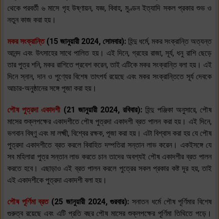
থেকে পরবর্তী ৬ মাসে গৃহ উষ্ণায়ন, যজ্ঞ, বিবাহ, মুণ্ডন ইত্যাদি সকল প্রকার শুভ ও
নতুন কাজ করা হয়।
মকর সংক্রান্তি
(15 জানুয়ারী 2024, সোমবার):
হিন্দু ধর্মে, মকর সংক্রান্তি অত্যন্ত
আনন্দ এবং উৎসাহের সাথে পালিত হয়। এই দিনে, গ্রহের রাজা, সূর্য, ধনু রাশি ছেড়ে
তার পুত্র শনি, মকর রাশিতে প্রবেশ করেন, তাই এটিকে মকর সংক্রান্তি বলা হয়। এই
দিনে স্নান, দান ও পুণ্যের বিশেষ তাৎপর্য রয়েছে এবং মকর সংক্রান্তিতে সূর্য দেবকে
আচার-অনুষ্ঠানের সঙ্গে পূজা করা হয়।
পৌষ পুত্রদা একাদশী
(21 জানুয়ারী 2024, রবিবার):
হিন্দু পঞ্জিকা অনুসারে, পৌষ
মাসের শুক্লপক্ষের একাদশীতে পৌষ পুত্রদা একাদশী ব্রত পালন করা হয়। এই দিনে,
ভগবান বিষ্ণু এবং মা লক্ষ্মী, বিশ্বের রক্ষক, পূজা করা হয়। এটা বিশ্বাস করা হয় যে পৌষ
পুত্রদা একাদশীতে ব্রত করলে বিবাহিত দম্পতিরা সন্তান লাভ করেন। একইসঙ্গে যে
সব মহিলারা পুত্র সন্তান লাভ করতে চান তাদের অবশ্যই পৌষ একাদশীর ব্রত পালন
করতে হবে। এছাড়াও এই ব্রত পালন করলে পুত্রের সকল প্রকার কষ্ট দূর হয়, তাই
এই একাদশীকে পুত্রদা একাদশী বলা হয়।
পৌষ পূর্ণিমা ব্রত
(25 জানুয়ারী 2024, গুরবার):
সনাতন ধর্মে পৌষ পূর্ণিমার বিশেষ
গুরুত্ব রয়েছে এবং এটি প্রতি বছর পৌষ মাসের শুক্লপক্ষের পূর্ণিমা তিথিতে পড়ে।