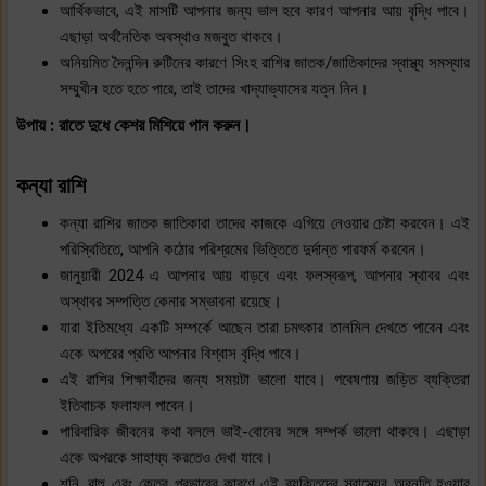
আর্থিকভাবে, এই মাসটি আপনার জন্য ভাল হবে কারণ আপনার আয় বৃদ্ধি পাবে।
এছাড়া অর্থনৈতিক অবস্থাও মজবুত থাকবে।
অনিয়মিত দৈনন্দিন রুটিনের কারণে সিংহ রাশির জাতক/জাতিকাদের স্বাস্থ্য সমস্যার
সম্মুখীন হতে হতে পারে, তাই তাদের খাদ্যাভ্যাসের যত্ন নিন।
উপায় : রাতে দুধে কেশর মিশিয়ে পান করুন।
কন্যা রাশি
কন্যা রাশির জাতক জাতিকারা তাদের কাজকে এগিয়ে নেওয়ার চেষ্টা করবেন। এই
পরিস্থিতিতে, আপনি কঠোর পরিশ্রমের ভিত্তিতে দুর্দান্ত পারফর্ম করবেন।
জানুয়ারী 2024 এ আপনার আয় বাড়বে এবং ফলস্বরূপ, আপনার স্থাবর এবং
অস্থাবর সম্পত্তি কেনার সম্ভাবনা রয়েছে।
যারা ইতিমধ্যে একটি সম্পর্কে আছেন তারা চমৎকার তালমিল দেখতে পাবেন এবং
একে অপরের প্রতি আপনার বিশ্বাস বৃদ্ধি পাবে।
এই রাশির শিক্ষার্থীদের জন্য সময়টা ভালো যাবে। গবেষণায় জড়িত ব্যক্তিরা
ইতিবাচক ফলাফল পাবেন।
পারিবারিক জীবনের কথা বললে ভাই-বোনের সঙ্গে সম্পর্ক ভালো থাকবে। এছাড়া
একে অপরকে সাহায্য করতেও দেখা যাবে।
শনি, রাহু এবং কেতুর প্রভাবের কারণে এই ব্যক্তিদের স্বাস্থ্যের অবনতি হওয়ার