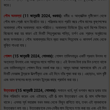
করে।
পৌষ অমবস্যা
(11 জানুয়ারী 2024, গুরবার):
ধর্মীয় ও আধ্যাত্মিক দৃষ্টিকোণ থেকে
পৌষ মাস শ্রেষ্ঠ বলে বিবেচিত হয়। পঞ্জিকার মতে প্রতি বছর পৌষ মাসের কৃষ্ণপক্ষের
অমাবস্যা পৌষ অমাবস্যা নামে পরিচিত। অমাবস্যা তিথিকে হিন্দু ধর্মে বিশেষ হিসাবে
বিবেচনা করা হয় কারণ এই দিনটি পিতৃপুরুষের শান্তি, তর্পণ এবং শ্রাদ্ধ অনুষ্ঠানের
জন্য ফলদায়ক। পৌষ অমাবস্যার দিনে ব্রত করলে পিতৃদোষ ও কালসর্প দোষ থেকে
মুক্তি পাওয়া যায়।
পোঙ্গল
(15 জানুয়ারী 2024, সোমবার):
পোঙ্গল তামিলনাড়ুর একটি প্রধান উৎসব যা
অত্যন্ত উৎসাহ এবং আনন্দের সাথে পালিত হয়। এই উৎসব টানা চার দিন চলতে থাকে
এবং তামিলনাড়ুতে পোঙ্গল দিয়ে নববর্ষ শুরু হয়। আসুন আমরা আপনাকে বলি যে এই
দিনটি দেবরাজ ইন্দ্রকে উত্সর্গীকৃত এবং এই দিনে তাঁর পূজা করা হয়। এছাড়াও, ভাল বৃষ্টি
এবং ভাল ফসলের জন্য ভগবান ইন্দ্রের কাছে প্রার্থনা করা হয়।
উত্তরায়ণ
(
15 জানুয়ারী 2024, সোমবার)
:
সনাতন ধর্মে, সূর্য ভগবান বছরে দুবার তার
দিক পরিবর্তন করেন এবং এইভাবে, এটি 6 মাস উত্তরায়ণ এবং 6 মাস দক্ষিণায়ন
থাকে। এসময় সূর্য মহারাজ যখন মকর থেকে মিথুন রাশিতে যান, তখন এই ব্যবধানকে
উত্তরায়ণ বলা হয়। উত্তরায়ণকে দেব-দেবীর মাস হিসেবে গণ্য করা হয় এবং এই দিন