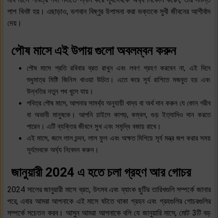
পাপ বিনষ্ট হয়। এছাড়াও, ভগবান বিষ্ণুর উপাসনা করা ভক্তকে সুখী জীবনের আশীর্বাদ
দেয়।
পৌষ মাসে এই উপায় গুলো অবলম্বন করুন
পৌষ মাসে প্রতি রবিবার ব্রত রাখুন এবং লবণ গ্রহণ করবেন না, এই দিনে
শুধুমাত্র মিষ্টি জিনিস খাওয়া উচিত। এতে করে সূর্য রাশিতে মজবুত হয় এবং
উন্নতির নতুন পথ খুলে যায়।
পবিত্র পৌষ মাসে, আপনার সামর্থ্য অনুযায়ী খাদ্য বা অর্থ দান করুন যে কোন গরীব
বা অভাবী মানুষকে। আপনি চাইলে কাপড়, কম্বল, গুড় ইত্যাদিও দান করতে
পারেন। এটি ব্যক্তির জীবনে সুখ এবং সমৃদ্ধি বজায় রাখে।
এই মাসে, জলে লাল চন্দন, লাল ফুল এবং অক্ষত মিশিয়ে সূর্য মন্ত্র জপ করার সময়
সূর্যদেবকে অর্ঘ্য নিবেদন করুন।
জানুয়ারী 2024 এ হতে চলা গ্রহণ আর গোচর
2024 সালের জানুয়ারী মাসে ব্রত, উৎসব এবং ব্যাংক ছুটির তারিখগুলি সম্পর্কে জানার
পরে, এবার আমরা আপনাকে এই মাসে ঘটতে থাকা গ্রহন এবং গ্রহগুলির গোচরগুলির
সম্পর্কে সচেতন করব। আসুন আমরা আপনাকে বলি যে জানুয়ারি মাসে, মোট 3টি বড়