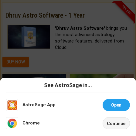
33% OFF
Dhruv Astro Software - 1 Year
'Dhruv Astro Software'
brings you
the most advanced astrology
software features, delivered from
Cloud.
BUY NOW
See AstroSage in...
Talk To
Chat With
Astrologer
Astrologer
AstroSage App
Open
Brihat Kundli
Finance
NEW
Chrome
Continue
What will you get in 250+ pages Colored Brihat Kundli.
Are money matters a reason for the dark-circles under your eyes?
Home
Shop
Call
Chat
Account
CHECK NOW
CHECK NOW