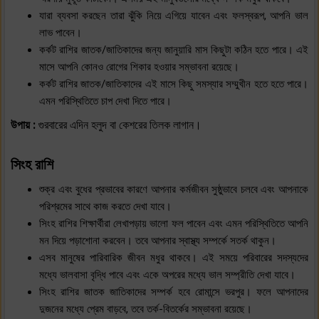
যারা ব্যবসা করছেন তারা ঝুঁকি নিয়ে এগিয়ে যাবেন এবং ফলস্বরূপ, আপনি ভাল
লাভ পাবেন।
কর্কট রাশির জাতক/জাতিকাদের জন্য জানুয়ারি মাস কিছুটা কঠিন হতে পারে। এই
মাসে আপনি কোনও রোগের শিকার হওয়ার সম্ভাবনা রয়েছে।
কর্কট রাশির জাতক/জাতিকাদের এই মাসে কিছু সমস্যার সম্মুখীন হতে হতে পারে।
এমন পরিস্থিতিতে চাপ দেখা দিতে পারে।
উপায় :
গুরবারের এদিন হলুদ বা কেশরের তিলক লাগান।
সিংহ রাশি
শুক্র এবং বুধের প্রভাবের কারণে আপনার কর্মজীবন সুষ্ঠুভাবে চলবে এবং আপনাকে
পরিশ্রমের সাথে কাজ করতে দেখা যাবে।
সিংহ রাশির শিক্ষার্থীরা লেখাপড়ায় ভালো ফল পাবেন এবং এমন পরিস্থিতিতে আপনি
মন দিয়ে পড়াশোনা করবেন। তবে আপনার স্বাস্থ্য সম্পর্কে সতর্ক থাকুন।
এসব মানুষের পারিবারিক জীবন মধুর থাকবে। এই সময়ে পরিবারের সদস্যদের
মধ্যে ভালবাসা বৃদ্ধি পাবে এবং একে অপরের মধ্যে ভাল সম্প্রীতি দেখা যাবে।
সিংহ রাশির জাতক জাতিকাদের সম্পর্ক হবে রোমান্সে ভরপুর। ফলে আপনাদের
দুজনের মধ্যে প্রেম বাড়বে, তবে তর্ক-বিতর্কের সম্ভাবনা রয়েছে।