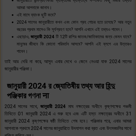
জানুয়ারীতে জন্মগ্রহণকারী ব্যক্তিদের ব্যক্তিত্ব সম্পর্কিত কিছু মজার তথ্যও
আমরা আপনাকে জানাব।
এই মাসে ব্যাংক ছুটি কবে?
2024 সালের জানুয়ারীতে কখন এবং কোন গ্রহ গোচর হতে চলেছে? আর নতুন
বছরের প্রথম মাসেও কি সূর্যগ্রহণ হবে? আপনি এখানে এই তথ্যও পাবেন।
এছাড়াও,
জানুয়ারী 2024
টি 12টি রাশির জাতক/জাতিকাদের জন্য কেমন যাবে?
মানুষের জীবনে কি কোনো পরিবর্তন আসবে? আপনি এই ব্লগে এর উত্তরও
পাবেন।
তাই আর দেরি না করে, আসুন এবার দেখে ও জেনে নেওয়া যাক 2024 সালের
জানুয়ারীর পঞ্জিকা।
জানুয়ারী 2024 র জ্যোতিষীয় তথ্য আর হিন্দু
পঞ্জিকার গণনা ना
2024 সালের সাথে,
জানুয়ারী 2024
মাঘ নক্ষত্রের অধীনে কৃষ্ণপক্ষের পঞ্চমী
তিথিতে 01 জানুয়ারী 2024 এ শুরু হবে এবং এটি হস্ত নক্ষত্রের অধীনে 31
জানুয়ারী 2024 কৃষ্ণপক্ষের ষষ্ঠী তিথিতে শেষ হবে। পঞ্জিকার পরে, এবার আমরা
আপনাকে প্রথমে 2024 সালের জানুয়ারিতে উদযাপন করা ব্রত এবং উৎসবগুলির সাথে
পরিচয় করিয়ে দেব।