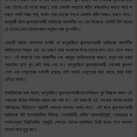
এবং তাদের এই গুণের কারণে, তারা এমনকি সবচেয়ে কঠিন কাজগুলিও করতে পারে যা
করতে সবাই লজ্জা পায়, অর্থাৎ তারা চোখের পলকে এমনকি কঠিন কাজও করতে পারে।
জানুয়ারী মাসে জন্মগ্রহণকারী ব্যক্তিরা আকর্ষণীয় হন এবং নিজেকে এতটাই ফিট রাখেন
যে তাদের দেখে তাদের বয়স অনুমান করা খুব কঠিন।
যেমনটি আমরা আপনাকে বলেছি যে জানুয়ারীতে জন্মগ্রহণকারী ব্যক্তিরা আকর্ষণীয়
ব্যক্তিত্বে সমৃদ্ধ এবং এর কারণে তারা অন্যদের উপর তাদের ছাপ রেখে যেতে সফল
হন। এই কারণেই তার আকর্ষণীয় এবং মজবুত ব্যক্তিত্বের কারণে, মানুষ তার দ্বারা
প্রভাবিত হতে খুব বেশি সময় নেয় না। জানুয়ারিতে জন্মগ্রহণকারী লোকেরা জন্মগত
নেতা এবং নেতৃত্বের গুণাবলী রয়েছে, তাই যখনই নেতৃত্বের কথা আসে, তারা সর্বদা
এগিয়ে থাকে।
ক্যারিয়ারের কথা বললে, জানুয়ারীতে জন্মগ্রহণকারীদের ভবিষ্যত খুব উজ্জ্বল কারণ এই
লোকেরা কঠোর পরিশ্রম করতে ভয় পায় না। এই কারণেই এই লোকেরা তাদের কঠোর
পরিশ্রমের ভিত্তিতে প্রতিটি ক্ষেত্রে সাফল্য অর্জন করে। এই মাসে জন্মগ্রহণকারী
ব্যক্তিরা যদি ইলেকট্রনিক মিডিয়া, সেনাবাহিনী, চার্টার্ড অ্যাকাউন্ট্যান্ট, লেকচারার বা
সফটওয়্যার ইঞ্জিনিয়ারিং প্রভৃতি ক্ষেত্রে তাদের ক্যারিয়ার তৈরি করেন তবে সাফল্য
তাদের পায়ে চুমু খায়।