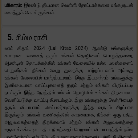
பரிகாரம்:
இரண்டு திடமான வெள்ளி தோட்டாக்களை உங்களுடன்
வைத்துக் கொள்ளுங்கள்.
5. சிம்ம ராசி
லால் கிதாப் 2024 (Lal Kitab 2024) ஆண்டு உங்களுக்கு
சுமாரான பலனைத் தரும். உங்கள் தொழிலைப் பொறுத்தவரை,
ஆண்டின் தொடக்கத்தில் உங்கள் வேலையில் நல்ல பலன்களைப்
பெறுவீர்கள். நீங்கள் வேறு துறைக்கு மாற்றப்படலாம் அல்லது
உங்கள் வேலையில் மாற்றப்படலாம். இந்த இடமாற்றம் உங்களுக்கு
இனிமையான வாய்ப்புகளைத் தரும் மற்றும் உங்கள் விருப்பப்படி
நடக்கும். இந்த நேரத்தில் உங்கள் தொழிலில் உங்கள் திறமையை
வெளிப்படுத்த வாய்ப்பு கிடைக்கும், இது உங்களுக்கு வெற்றியைத்
தரும். வியாபாரம் செய்பவர்களுக்கு இந்த வருடம் சிறப்பாக
இருக்கும். உங்கள் வணிகத்தின் காரணமாக, நீங்கள் ஒரு புதிய
அலுவலகத்தைத் திறக்கலாம் மற்றும் உங்கள் அலுவலகத்தை
உருவாக்கக்கூடிய புதிய நிலத்தைப் பெறலாம். வியாபாரத்தில் நல்ல
முன்னேற்றம் ஏற்படும். திருமணமானவர்களைப் பற்றி பேசினால்,