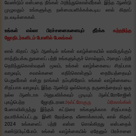
வேண்டும் என்பதை நீங்கள் அறிந்துகொள்வீர்கள். இந்த ஆண்டு
முழுவதும் உங்களுக்கு நன்மையளிக்கக்கூடிய லால் கிதாப்
நடவடிக்கைகள்.
உங்கள் எல்லா பிரச்சனைகளையும் தீர்க்க
கற்றறிந்த
ஜோதிடர்களிடம் போனில் பேசுங்கள்
லால் கிதாப் ஆம் ஆண்டில் உங்கள் வாழ்க்கையில் வரவிருக்கும்
சாத்தியக்கூறுகளைப் பற்றி உங்களுக்குச் சொல்லும், அதைப் பற்றி
தெரிந்துகொள்வதன் மூலம், உங்கள் வாழ்க்கையை சிறப்பாக
வாழவும், சவால்களை எதிர்கொள்ளும் தைரியத்தையும்
பெறுவீர்கள் என்று நாங்கள் நம்புகிறோம். உங்கள் வாழ்க்கையை
சிறப்பாக வாழவும், இந்த ஆண்டு ஒவ்வொரு தருணத்தையும் ஒரு
நல்ல ஆண்டாக அனுபவிக்கவும் முடியும். ஆஸ்ட்ரோசேஜின்
புகழ்பெற்ற ஜோதிடரான
அஸ்ட்ரோகுரு ம்ரிகாங்கின்
பேனாவிலிருந்து இந்தக் கட்டுரை உங்களுக்காக சிறப்பாகத்
தயாரிக்கப்பட்டது. இனி நேரத்தை வீணாக்காமல், லால் கிதாப்
2024 உங்களைப் பற்றி என்ன சொல்கிறது என்பதைக்
கண்டுபிடிப்போம். உங்கள் வாழ்க்கையில் ஏதேனும் பிரச்சனை