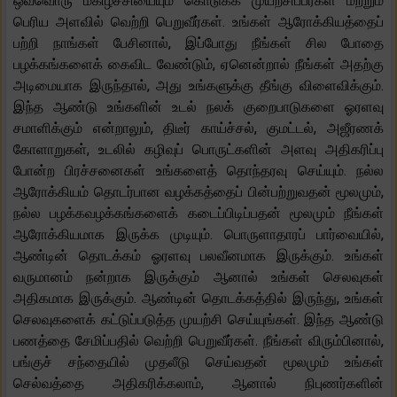
ஒவ்வொரு மகிழ்ச்சியையும் கொடுக்க முயற்சிப்பீர்கள் மற்றும்
பெரிய அளவில் வெற்றி பெறுவீர்கள். உங்கள் ஆரோக்கியத்தைப்
பற்றி நாங்கள் பேசினால், இப்போது நீங்கள் சில போதை
பழக்கங்களைக் கைவிட வேண்டும், ஏனென்றால் நீங்கள் அதற்கு
அடிமையாக இருந்தால், அது உங்களுக்கு தீங்கு விளைவிக்கும்.
இந்த ஆண்டு உங்களின் உடல் நலக் குறைபாடுகளை ஓரளவு
சமாளிக்கும் என்றாலும், திடீர் காய்ச்சல், குமட்டல், அஜீரணக்
கோளாறுகள், உடலில் கழிவுப் பொருட்களின் அளவு அதிகரிப்பு
போன்ற பிரச்சனைகள் உங்களைத் தொந்தரவு செய்யும். நல்ல
ஆரோக்கியம் தொடர்பான வழக்கத்தைப் பின்பற்றுவதன் மூலமும்,
நல்ல பழக்கவழக்கங்களைக் கடைப்பிடிப்பதன் மூலமும் நீங்கள்
ஆரோக்கியமாக இருக்க முடியும். பொருளாதாரப் பார்வையில்,
ஆண்டின் தொடக்கம் ஓரளவு பலவீனமாக இருக்கும். உங்கள்
வருமானம் நன்றாக இருக்கும் ஆனால் உங்கள் செலவுகள்
அதிகமாக இருக்கும். ஆண்டின் தொடக்கத்தில் இருந்து, உங்கள்
செலவுகளைக் கட்டுப்படுத்த முயற்சி செய்யுங்கள். இந்த ஆண்டு
பணத்தை சேமிப்பதில் வெற்றி பெறுவீர்கள். நீங்கள் விரும்பினால்,
பங்குச் சந்தையில் முதலீடு செய்வதன் மூலமும் உங்கள்
செல்வத்தை அதிகரிக்கலாம், ஆனால் நிபுணர்களின்