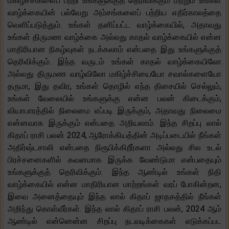
மகிழ்ச்சிகளைப் பற்றி உங்களுக்குத் தெரிவிக்கும் மற்றும் உங்கள்
வாழ்க்கையின் பல்வேறு அம்சங்களைப் பற்றிய எதிர்காலத்தை
வெளிப்படுத்தும். உங்கள் தனிப்பட்ட வாழ்க்கையில், அதாவது
உங்கள் திருமண வாழ்க்கை அல்லது காதல் வாழ்க்கையில் என்ன
மாதிரியான நிகழ்வுகள் நடக்கலாம் என்பதை இது உங்களுக்குத்
தெரிவிக்கும். இந்த வருடம் உங்கள் காதல் வாழ்க்கையிலோ
அல்லது திருமண வாழ்விலோ மகிழ்ச்சியையோ சவால்களையோ
தருமா, இது தவிர, உங்கள் தொழில் எந்த திசையில் செல்லும்,
உங்கள் வேலையில் உங்களுக்கு என்ன பலன் கிடைக்கும்,
வியாபாரத்தில் நிலைமை எப்படி இருக்கும், அதாவது நிலைமை
என்னவாக இருக்கும் என்பதை அறியலாம். இந்த சிறப்பு லால்
கிதாப் ராசி பலன் 2024, ஆரோக்கியத்தின் அடிப்படையில் நீங்கள்
அதிர்ஷ்டசாலி என்பதை நிரூபிக்கிறீர்களா அல்லது சில உடல்
பிரச்சனைகளில் கவனமாக இருக்க வேண்டுமா என்பதையும்
உங்களுக்குத் தெரிவிக்கும். இந்த ஆண்டில் உங்கள் நிதி
வாழ்க்கையில் என்ன மாதிரியான மாற்றங்கள் வரப் போகின்றன,
இவை அனைத்தையும் இந்த லால் கிதாப் ஜாதகத்தில் நீங்கள்
அறிந்து கொள்வீர்கள். இந்த லால் கிதாப் ராசி பலன், 2024 ஆம்
ஆண்டில் என்னென்ன சிறப்பு நடவடிக்கைகள் எடுக்கப்பட