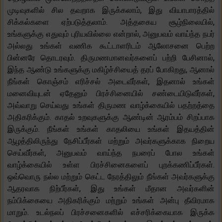
முடிவுகளில் சில தவறாக இருக்கலாம், இது வியாபாரத்தில்
சிக்கல்களை ஏற்படுத்தலாம். அத்தகைய சூழ்நிலையில்,
உங்களுக்கு எதுவும் புரியவில்லை என்றால், அனுபவம் வாய்ந்த நபர்
அல்லது உங்கள் வணிக கூட்டாளரிடம் ஆலோசனை பெற்ற
பின்னரே தொடரவும். திருமணமானவர்களைப் பற்றி பேசினால்,
இந்த ஆண்டு உங்களுக்கு மகிழ்ச்சியைத் தரப் போகிறது, ஆனால்
நீங்கள் கொஞ்சம் எரிச்சல் அடைவீர்கள், இதனால் உங்கள்
மனைவியுடன் ஏதேனும் பிரச்சினையில் சண்டையிடுவீர்கள்,
அவ்வாறு செய்வது உங்கள் திருமண வாழ்க்கையில் பதற்றத்தை
அதிகரிக்கும். காதல் உறவுகளுக்கு ஆண்டின் ஆரம்பம் சிறப்பாக
இருக்கும். நீங்கள் உங்கள் காதலியை உங்கள் இதயத்தின்
ஆழத்திலிருந்து நேசிப்பீர்கள் மற்றும் அவர்களுக்காக நிறைய
செய்வீர்கள், அனுபவம் வாய்ந்த நபரைப் போல உங்கள்
வாழ்க்கையில் உள்ள பிரச்சினைகளைப் புறக்கணிப்பீர்கள்.
ஒவ்வொரு நல்ல மற்றும் கெட்ட நேரத்திலும் நீங்கள் அவர்களுக்கு
ஆதரவாக நிற்பீர்கள், இது உங்கள் மீதான அவர்களின்
நம்பிக்கையை அதிகரிக்கும் மற்றும் உங்கள் அன்பு தீவிரமாக
மாறும். உடல்நலப் பிரச்சனைகளில் எச்சரிக்கையாக இருக்க