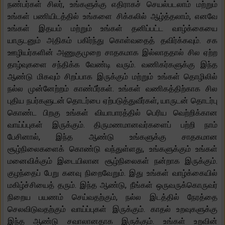
நண்பர்கள் சிலர், உங்களுக்கு எதிராகச் செயல்படலாம் மற்றும்
உங்கள் பணியிடத்தில் உங்களை சிக்கலில் ஆழ்த்தலாம், எனவே
உங்கள் இதயம் மற்றும் உங்கள் தனிப்பட்ட வாழ்க்கையை
யாருடனும் அதிகம் பகிர்ந்து கொள்வதைத் தவிர்க்கவும். சக
ஊழியர்களின் அணுகுமுறை சாதகமாக இல்லாததால் சில ஏற்ற
தாழ்வுகளை சந்திக்க வேண்டி வரும். வணிகர்களுக்கு இந்த
ஆண்டு மிகவும் சிறப்பாக இருக்கும் மற்றும் உங்கள் தொழிலில்
நல்ல முன்னேற்றம் காண்பீர்கள். உங்கள் வணிகத்திற்காக சில
புதிய நபர்களுடன் தொடர்பை ஏற்படுத்துவீர்கள், யாருடன் தொடர்பு
கொண்ட பிறகு உங்கள் வியாபாரத்தில் பெரிய வெற்றிக்கான
வாய்ப்புகள் இருக்கும். திருமணமானவர்களைப் பற்றி நாம்
பேசினால், இந்த ஆண்டு உங்களுக்கு சாதகமான
சூழ்நிலைகளைக் கொண்டு வந்துள்ளது, உங்களுக்கும் உங்கள்
மனைவிக்கும் இடையிலான சூழ்நிலைகள் நன்றாக இருக்கும்.
குழந்தைப் பேறு கனவு நிறைவேறும். இது உங்கள் வாழ்க்கையில்
மகிழ்ச்சியைத் தரும். இந்த ஆண்டு, நீங்கள் ஒருவருக்கொருவர்
நிறைய பயணம் செய்வதற்கும், நல்ல இடத்தில் நேரத்தை
செலவிடுவதற்கும் வாய்ப்புகள் இருக்கும். காதல் உறவுகளுக்கு
இந்த ஆண்டு சவாலானதாக இருக்கும். உங்கள் உறவின்