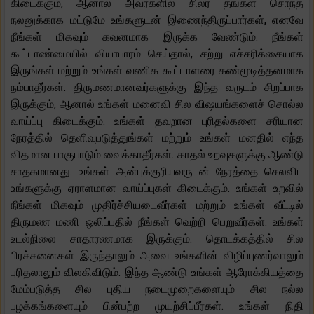
கிடைக்கும், ஆனால் அவர்களில் சிலர் தங்கள் சொந்த
நலனுக்காக மட்டுமே உங்களுடன் இணைந்திருப்பார்கள், எனவே
நீங்கள் மிகவும் கவனமாக இருக்க வேண்டும். நீங்கள்
கூட்டாண்மையில் வியாபாரம் செய்தால், சற்று எச்சரிக்கையாக
இருங்கள் மற்றும் உங்கள் வணிக கூட்டாளரை கண்மூடித்தனமாக
நம்பாதீர்கள். திருமணமானவர்களுக்கு இந்த வருடம் சிறப்பாக
இருக்கும், ஆனால் உங்கள் மனைவி சில விஷயங்களைச் சொல்ல
வாய்ப்பு கிடைக்கும். உங்கள் தவறான புரிதல்களை சரியான
நேரத்தில் தெளிவுபடுத்துங்கள் மற்றும் உங்கள் மனதில் எந்த
விதமான பாகுபாடும் வைக்காதீர்கள். காதல் உறவுகளுக்கு ஆண்டு
சாதகமானது. உங்கள் அன்புக்குரியவருடன் நேரத்தை செலவிட
உங்களுக்கு ஏராளமான வாய்ப்புகள் கிடைக்கும். உங்கள் உறவில்
நீங்கள் மிகவும் முதிர்ச்சியடைவீர்கள் மற்றும் உங்கள் வீட்டில்
திருமண மணி ஒலிப்பதில் நீங்கள் வெற்றி பெறுவீர்கள். உங்கள்
உடல்நிலை சாதாரணமாக இருக்கும். தொடக்கத்தில் சில
பிரச்சனைகள் இருந்தாலும் அவை உங்களின் விழிப்புணர்வாலும்
புரிதலாலும் விலகிவிடும். இந்த ஆண்டு உங்கள் ஆரோக்கியத்தை
மேம்படுத்த சில புதிய நடைமுறைகளையும் சில நல்ல
பழக்கங்களையும் பின்பற்ற முயற்சிப்பீர்கள். உங்கள் நிதி