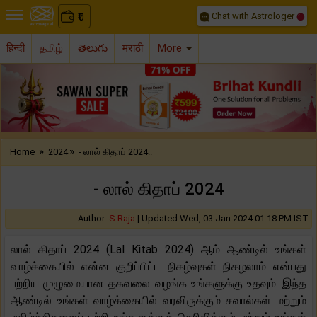
Chat with Astrologer
0
₹
हिन्दी
தமிழ்
తెలుగు
मराठी
More
Previous
Nex
»
»
Home
2024
- லால் கிதாப் 2024..
- லால் கிதாப் 2024
Author:
S Raja
|
Updated Wed, 03 Jan 2024 01:18 PM IST
லால் கிதாப் 2024 (Lal Kitab 2024) ஆம் ஆண்டில் உங்கள்
வாழ்க்கையில் என்ன குறிப்பிட்ட நிகழ்வுகள் நிகழலாம் என்பது
பற்றிய முழுமையான தகவலை வழங்க உங்களுக்கு உதவும். இந்த
ஆண்டில் உங்கள் வாழ்க்கையில் வரவிருக்கும் சவால்கள் மற்றும்