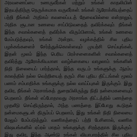
அரவணைப்பை உணருவீர்கள் மற்றும் உங்கள் காதலியின்
இதயத்திற்கு நெருக்கமாக வருவீர்கள். உங்கள் ஆரோக்கியத்தைப்
பற்றி நீங்கள் அதிகம் கவலைப்படத் தேவையில்லை என்றாலும்,
அதிக சூடான உணவை சாப்பிடுவதைத் தவிர்க்கவும். நீங்கள்
இந்த சவால்களைத் தவிர்க்க விரும்பினால், உங்கள் உணவை
மேம்படுத்தவும், உங்கள் அன்றாட வழக்கத்தில் சில புதிய
பழக்கங்களைச் சேர்த்துக்கொள்ளவும் முயற்சி செய்யுங்கள்,
இதன் மூலம் இந்த பெரிய பிரச்சனைகளின் சவால்களைத்
தவிர்த்து ஆரோக்கியமான வாழ்க்கையை வாழலாம். உங்களின்
நிதி நிலையைப் பார்த்தால், இந்த வருடம் உங்களுக்கு ஆரம்ப
காலத்தில் நல்ல வெற்றியைத் தரும். சில புதிய திட்டங்கள் மூலம்
பணம் சம்பாதிக்க உங்களுக்கு நல்ல வாய்ப்புகள் இருக்கும். இது
தவிர, நீங்கள் அரசாங்கத் துறையிலிருந்து நிதி நன்மைகளையும்
பெறலாம். நீங்கள் எப்போதாவது அரசாங்க திட்டத்தில் பணத்தை
முதலீடு செய்திருந்தால், அந்த பணத்தை இப்போது கூடுதல்
நன்மைகளுடன் திரும்பப் பெறலாம், இது உங்கள் நிதி நிலையை
மேலும் மேம்படுத்தும். வணிகத்தைப் பற்றி பேசினால், வணிக
விஷயங்களில் ஏப்ரல் மாதம் உங்களுக்கு சிறந்ததாக இருக்கும்.
இது தவிர, இந்த ஆண்டு உங்கள் வியாபாரத்தில் சில புதிய