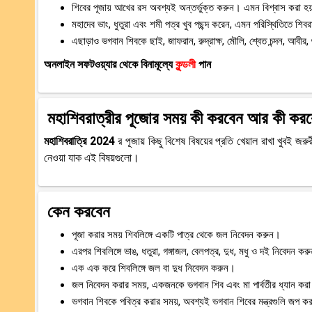
শিবের পূজায় আখের রস অবশ্যই অন্তর্ভুক্ত করুন। এমন বিশ্বাস করা হয় যে
মহাদেব ভাং, ধুতুরা এবং শমী পত্র খুব পছন্দ করেন, এমন পরিস্থিতিতে শিব
এছাড়াও ভগবান শিবকে ছাই, জাফরান, রুদ্রাক্ষ, মৌলি, শ্বেত চন্দন, আবীর
অনলাইন সফটওয়্যার থেকে বিনামূল্যে
কুন্ডলী
​​পান
মহাশিবরাত্রীর পূজোর সময় কী করবেন আর কী করব
মহাশিবরাত্রি 2024
র পূজায় কিছু বিশেষ বিষয়ের প্রতি খেয়াল রাখা খুবই জ
নেওয়া যাক এই বিষয়গুলো।
কেন করবেন
পূজা করার সময় শিবলিঙ্গে একটি পাত্র থেকে জল নিবেদন করুন।
এরপর শিবলিঙ্গে ভাঙ, ধতুরা, গঙ্গাজল, বেলপত্র, দুধ, মধু ও দই নিবেদন কর
এক এক করে শিবলিঙ্গে জল বা দুধ নিবেদন করুন।
জল নিবেদন করার সময়, একজনকে ভগবান শিব এবং মা পার্বতীর ধ্যান কর
ভগবান শিবকে পবিত্র করার সময়, অবশ্যই ভগবান শিবের মন্ত্রগুলি জপ ক