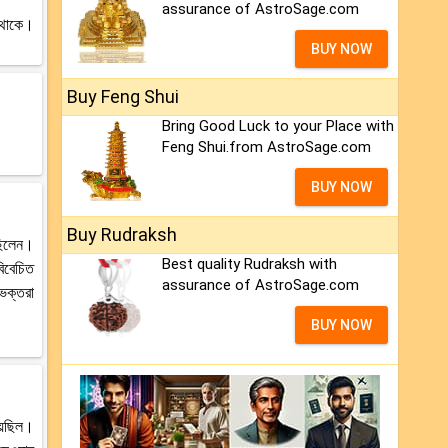
assurance of AstroSage.com
 থাকে।
BUY NOW
Buy Feng Shui
Bring Good Luck to your Place with
Feng Shui.from AstroSage.com
BUY NOW
Buy Rudraksh
েছিলেন।
Best quality Rudraksh with
বিবেচিত
assurance of AstroSage.com
ভক্তরা
BUY NOW
য়েছিল।