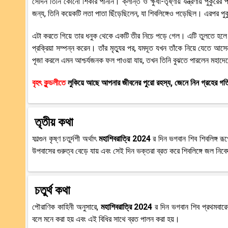
সেদিন তিনি কোনো শিকার পাননি। ক্লান্ত ও ক্ষুধা-তৃষ্ণায় যন্ত্রণায় পুকুর
জন্য, তিনি কয়েকটি লতা পাতা ছিঁড়েছিলেন, যা শিবলিঙ্গেও পড়েছিল। এরপর প
এটা করতে গিয়ে তার ধনুক থেকে একটি তীর নিচে পড়ে গেল। এটি তুলতে হলে তাকে
প্রক্রিয়া সম্পন্ন করেন। তাঁর মৃত্যুর পর, যমদূত যখন তাঁকে নিয়ে যেতে আ
পূজা করলে এমন আশ্চর্যজনক ফল পাওয়া যায়, তখন তিনি বুঝতে পারলেন মহাদে
বৃহৎ কুন্ডলীতে
লুকিয়ে আছে আপনার জীবনের পুরো রহস্য, জেনে নিন গ্রহের গতিবি
তৃতীয় কথা
ফাল্গুন কৃষ্ণ চতুর্দশী অর্থাৎ
মহাশিবরাত্রি 2024
র দিন ভগবান শিব শিবলিঙ্গ র
উপবাসের গুরুত্ব বেড়ে যায় এবং সেই দিন ভক্তরা ব্রত করে শিবলিঙ্গে জল নি
চতুর্থ কথা
পৌরাণিক কাহিনী অনুসারে,
মহাশিবরাত্রি 2024
র দিন ভগবান শিব প্রথমবারে
বলে মনে করা হয় এবং এই বিধির সাথে ব্রত পালন করা হয়।