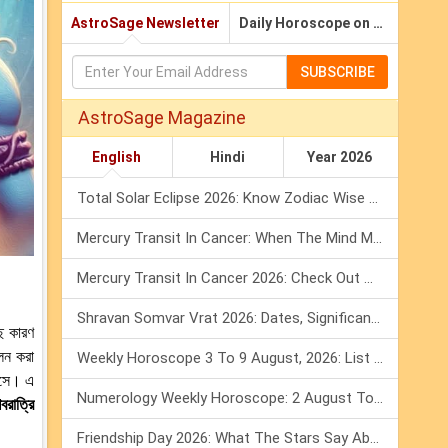
AstroSage Newsletter
Daily Horoscope on Email
SUBSCRIBE
AstroSage Magazine
English
Hindi
Year 2026
Total Solar Eclipse 2026: Know Zodiac Wise Prediction
Mercury Transit In Cancer: When The Mind Meets The Heart!
Mercury Transit In Cancer 2026: Check Out What It Brings For You
Shravan Somvar Vrat 2026: Dates, Significance & Rituals In August
ছে কারণ
ালন করা
Weekly Horoscope 3 To 9 August, 2026: List Of Fasts & Festivals
 আসে। এ
Numerology Weekly Horoscope: 2 August To 8 August, 2026
বরাত্রি
Friendship Day 2026: What The Stars Say About Your Best Friend!