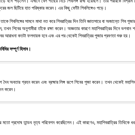
ের পাড়ে বসে পড়লেন। এখানে বেল গাছের নিচে শিবলিঙ্গ রাখা হয়েছিল। তার শরীরকে বিশ্রাম 
ুকুরের জল ছিটিয়ে হাত পরিষ্কার করেন। এর কিছু ফোঁটা শিবলিঙ্গেও পড়ে।
 শিবলিঙ্গের সামনে মাথা নত করে শিবরাত্রির দিন তিনি জ্ঞাতসারে বা অজান্তে শিব পূজার স
সেন, তখন শিবের অনুগামীরা তাঁকে রক্ষা করেন। অজ্ঞতার কারণে মহাশিবরাত্রির দিনে ভগবান 
বের আরাধনা কতটা ফলদায়ক হবে এবং এর পর থেকেই শিবরাত্রির পূজার প্রবণতা শুরু হয়।
ধির সম্পূর্ণ হিসাব।
ূপে দৈব অবতার গ্রহন করেন এবং ব্রহ্মার লিঙ্গ রূপে শিবের পূজা করেন। তখন থেকেই মহাশিব
বেদন করেন।
র মতো প্রদোষ তান্ডব নৃত্য পরিবেশন করেছিলেন। এই কারণেও, মহাশিবরাত্রির তিথিকে গুরুত