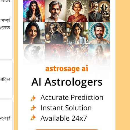
দেওয়ার
ম্পূর্ণ
শঙ্করের
রাত্রির
্বপূর্ণ