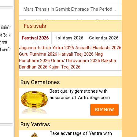
Mars Transit In Gemini: Embrace The Period Full Of Energy & Intelligence
Tarot Weekly Horoscope: 2 August To 8 August, 2026
Festivals
 মিনিটে
Shanivar Vrat 2026: Saturn Will Serve Justice In Sawan Month!
গ তৈরি
Festival 2026
Holidays 2026
Calendar 2026
ই শুভ।
Jagannath Rath Yatra 2026
Ashadhi Ekadashi 2026
গ একটি
Guru Purnima 2026
Hariyali Teej 2026
Nag
Panchami 2026
Onam/Thiruvonam 2026
Raksha
Bandhan 2026
Kajari Teej 2026
Buy Gemstones
Best quality gemstones with
assurance of AstroSage.com
BUY NOW
Buy Yantras
Take advantage of Yantra with