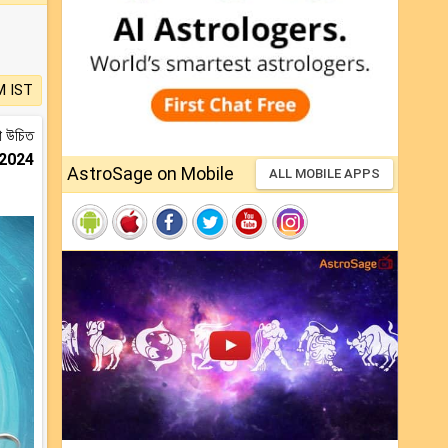
M IST
া উচিত
ি 2024
AstroSage on Mobile
ALL MOBILE APPS