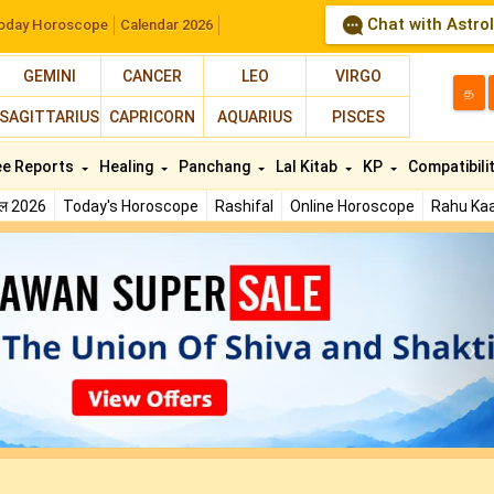
Chat with Astro
oday Horoscope
Calendar 2026
GEMINI
CANCER
LEO
VIRGO
த
SAGITTARIUS
CAPRICORN
AQUARIUS
PISCES
ee Reports
Healing
Panchang
Lal Kitab
KP
Compatibili
फल 2026
Today's Horoscope
Rashifal
Online Horoscope
Rahu Kaa
N