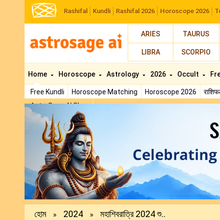
Rashifal
Kundli
Rashifal 2026
Horoscope 2026
T
ARIES
TAURUS
LIBRA
SCORPIO
Home
Horoscope
Astrology
2026
Occult
Fr
Free Kundli
Horoscope Matching
Horoscope 2026
राशि
AstroSage AI Shop
Previous
হোম
2024
মহাশিবরাত্রি 2024 শু..
»
»