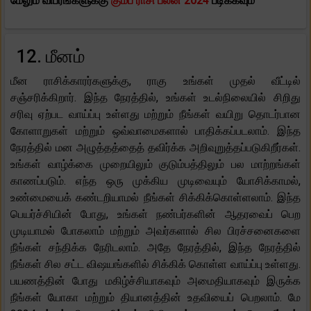
மேலும் விபரங்களுக்கு
கும்ப ராசி பலன் 2024
படிக்கவும்
12. மீனம்
மீன ராசிக்காரர்களுக்கு, ராகு உங்கள் முதல் வீட்டில்
சஞ்சரிக்கிறார். இந்த நேரத்தில், உங்கள் உடல்நிலையில் சிறிது
சரிவு ஏற்பட வாய்ப்பு உள்ளது மற்றும் நீங்கள் வயிறு தொடர்பான
கோளாறுகள் மற்றும் ஒவ்வாமைகளால் பாதிக்கப்படலாம். இந்த
நேரத்தில் மன அழுத்தத்தைத் தவிர்க்க அறிவுறுத்தப்படுகிறீர்கள்.
உங்கள் வாழ்க்கை முறையிலும் குடும்பத்திலும் பல மாற்றங்கள்
காணப்படும். எந்த ஒரு முக்கிய முடிவையும் யோசிக்காமல்,
உண்மையைக் கண்டறியாமல் நீங்கள் சிக்கிக்கொள்ளலாம். இந்த
பெயர்ச்சியின் போது, ​​உங்கள் நண்பர்களின் ஆதரவைப் பெற
முடியாமல் போகலாம் மற்றும் அவர்களால் சில பிரச்சனைகளை
நீங்கள் சந்திக்க நேரிடலாம். அதே நேரத்தில், இந்த நேரத்தில்
நீங்கள் சில சட்ட விஷயங்களில் சிக்கிக் கொள்ள வாய்ப்பு உள்ளது.
பயணத்தின் போது மகிழ்ச்சியாகவும் அமைதியாகவும் இருக்க
நீங்கள் யோகா மற்றும் தியானத்தின் உதவியைப் பெறலாம். மே