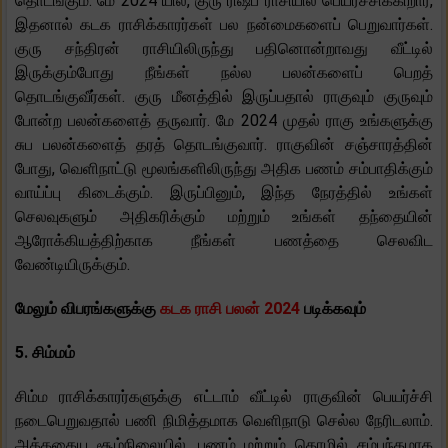
தொடங்கும். மே 2024 யில், குரு ரிஷப ராசியில் பெயர்ச்சிக்கிறார்,
இதனால் கடக ராசிக்காரர்கள் பல நன்மைகளைப் பெறுவார்கள்.
குரு சந்திரன் ராசியிலிருந்து பதினொன்றாவது வீட்டில்
இருக்கும்போது நீங்கள் நல்ல பலன்களைப் பெறத்
தொடங்குவீர்கள். குரு மீனத்தில் இருப்பதால் ராகுவும் குருவும்
போன்ற பலன்களைத் தருவார். மே 2024 முதல் ராகு உங்களுக்கு
சுப பலன்களைத் தரத் தொடங்குவார். ராகுவின் சஞ்சாரத்தின்
போது, ​​வெளிநாட்டு மூலங்களிலிருந்து அதிக பணம் சம்பாதிக்கும்
வாய்ப்பு கிடைக்கும். இருப்பினும், இந்த நேரத்தில் உங்கள்
செலவுகளும் அதிகரிக்கும் மற்றும் உங்கள் தந்தையின்
ஆரோக்கியத்திற்காக நீங்கள் பணத்தை செலவிட
வேண்டியிருக்கும்.
மேலும் விபரங்களுக்கு
கடக ராசி பலன் 2024
படிக்கவும்
5. சிம்மம்
சிம்ம ராசிக்காரர்களுக்கு எட்டாம் வீட்டில் ராகுவின் பெயர்ச்சி
நடைபெறுவதால் பணி நிமித்தமாக வெளிநாடு செல்ல நேரிடலாம்.
அத்தகைய சூழ்நிலையில், பணம் மற்றும் தொழில் சம்பந்தமாக