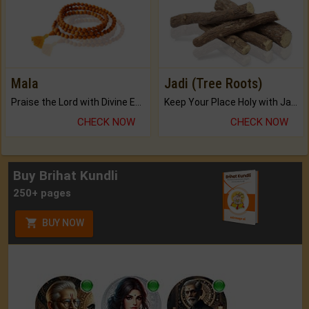
Mala
Jadi (Tree Roots)
Praise the Lord with Divine Energies of Mala.
Keep Your Place Holy with Jadi.
CHECK NOW
CHECK NOW
Buy Brihat Kundli
250+ pages
BUY NOW