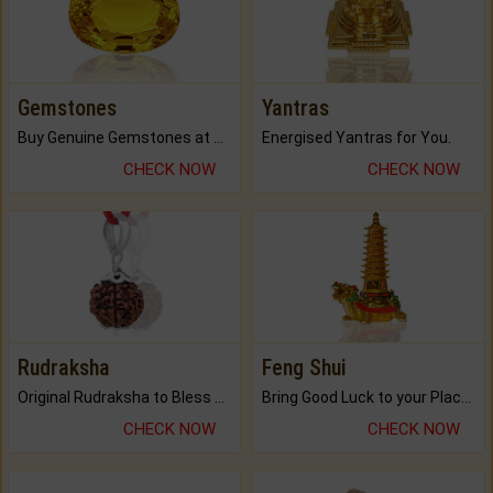
Gemstones
Yantras
Buy Genuine Gemstones at Best Prices.
Energised Yantras for You.
CHECK NOW
CHECK NOW
Rudraksha
Feng Shui
Original Rudraksha to Bless Your Way.
Bring Good Luck to your Place with Feng Shui.
CHECK NOW
CHECK NOW