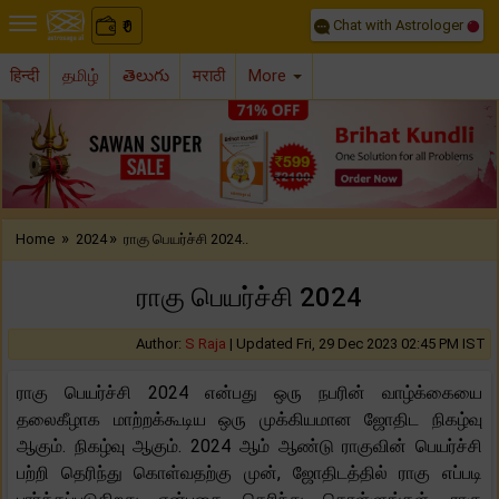
Chat with Astrologer
0
₹
हिन्दी
தமிழ்
తెలుగు
मराठी
More
Previous
Nex
»
»
Home
2024
ராகு பெயர்ச்சி 2024..
ராகு பெயர்ச்சி 2024
Author:
S Raja
|
Updated Fri, 29 Dec 2023 02:45 PM IST
ராகு பெயர்ச்சி 2024 என்பது ஒரு நபரின் வாழ்க்கையை
தலைகீழாக மாற்றக்கூடிய ஒரு முக்கியமான ஜோதிட நிகழ்வு
ஆகும். நிகழ்வு ஆகும். 2024 ஆம் ஆண்டு ராகுவின் பெயர்ச்சி
பற்றி தெரிந்து கொள்வதற்கு முன், ஜோதிடத்தில் ராகு எப்படி