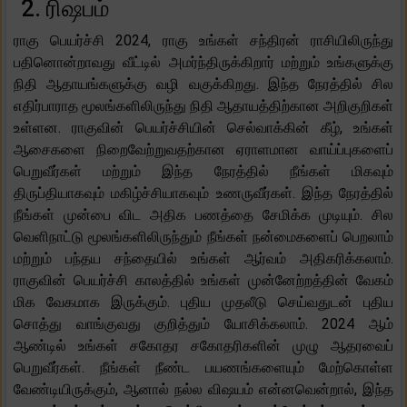
2. ரிஷபம்
ராகு பெயர்ச்சி 2024, ராகு உங்கள் சந்திரன் ராசியிலிருந்து
பதினொன்றாவது வீட்டில் அமர்ந்திருக்கிறார் மற்றும் உங்களுக்கு
நிதி ஆதாயங்களுக்கு வழி வகுக்கிறது. இந்த நேரத்தில் சில
எதிர்பாராத மூலங்களிலிருந்து நிதி ஆதாயத்திற்கான அறிகுறிகள்
உள்ளன. ராகுவின் பெயர்ச்சியின் செல்வாக்கின் கீழ், உங்கள்
ஆசைகளை நிறைவேற்றுவதற்கான ஏராளமான வாய்ப்புகளைப்
பெறுவீர்கள் மற்றும் இந்த நேரத்தில் நீங்கள் மிகவும்
திருப்தியாகவும் மகிழ்ச்சியாகவும் உணருவீர்கள். இந்த நேரத்தில்
நீங்கள் முன்பை விட அதிக பணத்தை சேமிக்க முடியும். சில
வெளிநாட்டு மூலங்களிலிருந்தும் நீங்கள் நன்மைகளைப் பெறலாம்
மற்றும் பந்தய சந்தையில் உங்கள் ஆர்வம் அதிகரிக்கலாம்.
ராகுவின் பெயர்ச்சி காலத்தில் உங்கள் முன்னேற்றத்தின் வேகம்
மிக வேகமாக இருக்கும். புதிய முதலீடு செய்வதுடன் புதிய
சொத்து வாங்குவது குறித்தும் யோசிக்கலாம். 2024 ஆம்
ஆண்டில் உங்கள் சகோதர சகோதரிகளின் முழு ஆதரவைப்
பெறுவீர்கள். நீங்கள் நீண்ட பயணங்களையும் மேற்கொள்ள
வேண்டியிருக்கும், ஆனால் நல்ல விஷயம் என்னவென்றால், இந்த