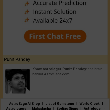
Punit Pandey
Know astrologer Punit Pandey:
the brain
behind AstroSage.com
AstroSage AI Shop
|
List of Gemstone
|
World Clock
|
Astrologers
|
Mahadasha
|
Zodiac Signs
|
Astrologer in