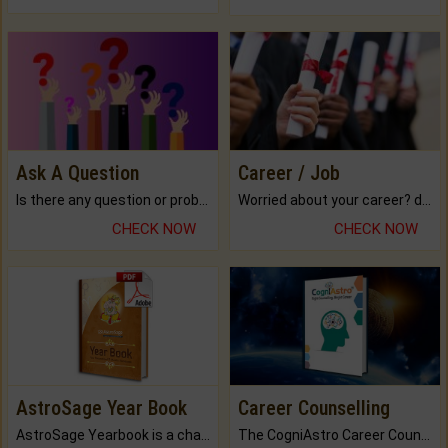
Ask A Question
Career / Job
Is there any question or problem lingering.
Worried about your career? don't know what is.
CHECK NOW
CHECK NOW
AstroSage Year Book
Career Counselling
AstroSage Yearbook is a channel to fulfill your dreams and destiny.
The CogniAstro Career Counselling Report is the most comprehensive report available on this topic.