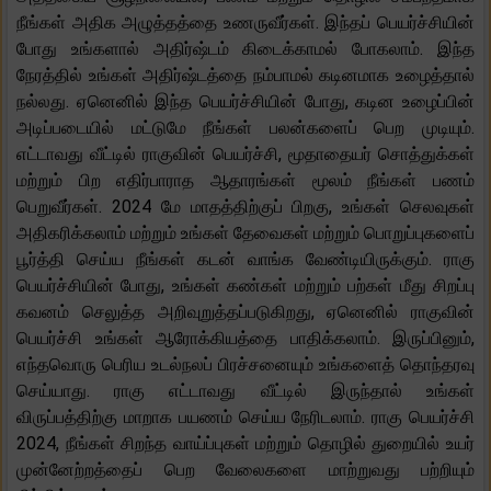
நீங்கள் அதிக அழுத்தத்தை உணருவீர்கள். இந்தப் பெயர்ச்சியின்
போது உங்களால் அதிர்ஷ்டம் கிடைக்காமல் போகலாம். இந்த
நேரத்தில் உங்கள் அதிர்ஷ்டத்தை நம்பாமல் கடினமாக உழைத்தால்
நல்லது. ஏனெனில் இந்த பெயர்ச்சியின் போது, ​​கடின உழைப்பின்
அடிப்படையில் மட்டுமே நீங்கள் பலன்களைப் பெற முடியும்.
எட்டாவது வீட்டில் ராகுவின் பெயர்ச்சி, மூதாதையர் சொத்துக்கள்
மற்றும் பிற எதிர்பாராத ஆதாரங்கள் மூலம் நீங்கள் பணம்
பெறுவீர்கள். 2024 மே மாதத்திற்குப் பிறகு, உங்கள் செலவுகள்
அதிகரிக்கலாம் மற்றும் உங்கள் தேவைகள் மற்றும் பொறுப்புகளைப்
பூர்த்தி செய்ய நீங்கள் கடன் வாங்க வேண்டியிருக்கும். ராகு
பெயர்ச்சியின் போது, ​​உங்கள் கண்கள் மற்றும் பற்கள் மீது சிறப்பு
கவனம் செலுத்த அறிவுறுத்தப்படுகிறது, ஏனெனில் ராகுவின்
பெயர்ச்சி உங்கள் ஆரோக்கியத்தை பாதிக்கலாம். இருப்பினும்,
எந்தவொரு பெரிய உடல்நலப் பிரச்சனையும் உங்களைத் தொந்தரவு
செய்யாது. ராகு எட்டாவது வீட்டில் இருந்தால் உங்கள்
விருப்பத்திற்கு மாறாக பயணம் செய்ய நேரிடலாம். ராகு பெயர்ச்சி
2024, நீங்கள் சிறந்த வாய்ப்புகள் மற்றும் தொழில் துறையில் உயர்
முன்னேற்றத்தைப் பெற வேலைகளை மாற்றுவது பற்றியும்