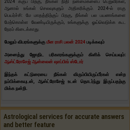
2024 க்குப் பிறகு, நீங்கள் நிதி நன்மைகளைப் பெறுவீர்கள்,
ஆனால் உங்கள் செலவுகளும் அதிகரிக்கும். 2024-ல் ராகு
பெயர்ச்சி: மே மாதத்திற்குப் பிறகு, நீங்கள் பல பயணங்களை
மேற்கொள்ள வேண்டியிருக்கும், உங்களுக்கு ஓய்வெடுக்க கூட
நேரம் கிடைக்காது.
மேலும் விபரங்களுக்கு
மீன ராசி பலன் 2024
படிக்கவும்
அனைத்து ஜோதிட பரிகாரங்களுக்கும் கிளிக் செய்யவும்:
ஆஸ்ட்ரோசேஜ் ஆன்லைன் ஷாப்பிங் ஸ்டோர்
இந்தக் கட்டுரையை நீங்கள் விரும்பியிருப்பீர்கள் என்ற
நம்பிக்கையுடன், ஆஸ்ட்ரோசேஜ் உடன் தொடர்ந்து இருப்பதற்கு
மிக்க நன்றி.
Astrological services for accurate answers
and better feature