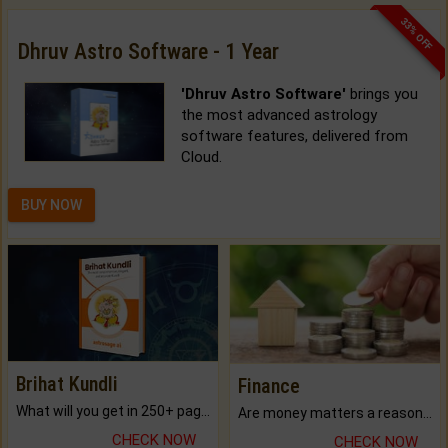
33% OFF
Dhruv Astro Software - 1 Year
'Dhruv Astro Software'
brings you
the most advanced astrology
software features, delivered from
Cloud.
BUY NOW
Brihat Kundli
Finance
What will you get in 250+ pages Colored Brihat Kundli.
Are money matters a reason for the dark-circles under your eyes?
CHECK NOW
CHECK NOW