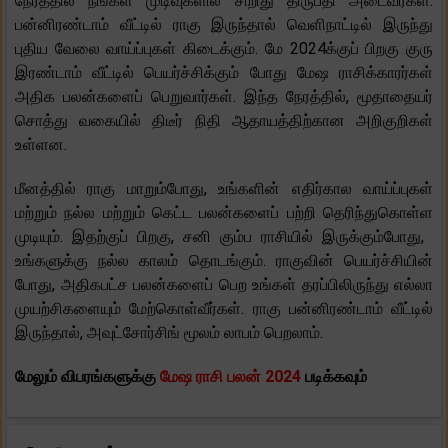
நேரத்தில் நீங்கள் முடிவுகளில் சிறிது திருப்தி அடைவீர்கள்.
பன்னிரண்டாம் வீட்டில் ராகு இருந்தால் வெளிநாட்டில் இருந்து
புதிய வேலை வாய்ப்புகள் கிடைக்கும். மே 2024க்குப் பிறகு குரு
இரண்டாம் வீட்டில் பெயர்ச்சிக்கும் போது மேஷ ராசிக்காரர்கள்
அதிக பலன்களைப் பெறுவார்கள். இந்த நேரத்தில், மூதாதையர்
சொத்து வகையில் திடீர் நிதி ஆதாயத்திற்கான அறிகுறிகள்
உள்ளன.
மீனத்தில் ராகு மாறும்போது, ​​உங்களின் எதிர்கால வாய்ப்புகள்
மற்றும் நல்ல மற்றும் கெட்ட பலன்களைப் பற்றி தெரிந்துகொள்ள
முடியும். இதற்குப் பிறகு, சனி கும்ப ராசியில் இருக்கும்போது, ​​
உங்களுக்கு நல்ல காலம் தொடங்கும். ராகுவின் பெயர்ச்சியின்
போது, ​​அதிகபட்ச பலன்களைப் பெற உங்கள் தரப்பிலிருந்து எல்லா
முயற்சிகளையும் மேற்கொள்வீர்கள். ராகு பன்னிரண்டாம் வீட்டில்
இருந்தால், அவுட்சோர்சிங் மூலம் லாபம் பெறலாம்.
மேலும் விபரங்களுக்கு
மேஷ ராசி பலன் 2024
படிக்கவும்