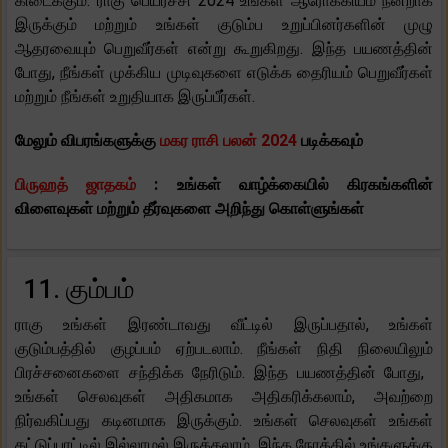
கிடைக்கும். ராகு பெயர்ச்சி 2024 உங்கள் ஆரோக்கியம் நன்றாக
இருக்கும் மற்றும் உங்கள் குடும்ப உறுப்பினர்களின் முழு
ஆதரவையும் பெறுவீர்கள் என்று கூறுகிறது. இந்த பயணத்தின்
போது, ​​நீங்கள் முக்கிய முடிவுகளை எடுக்க தைரியம் பெறுவீர்கள்
மற்றும் நீங்கள் உறுதியாக இருப்பீர்கள்.
மேலும் விபரங்களுக்கு
மகர ராசி பலன் 2024
படிக்கவும்
பிருஹத் ஜாதகம்
: உங்கள் வாழ்க்கையில் கிரகங்களின்
விளைவுகள் மற்றும் தீர்வுகளை அறிந்து கொள்ளுங்கள்
11. கும்பம்
ராகு உங்கள் இரண்டாவது வீட்டில் இருப்பதால், உங்கள்
குடும்பத்தில் குழப்பம் ஏற்படலாம். நீங்கள் நிதி நிலையிலும்
பிரச்சனைகளை சந்திக்க நேரிடும். இந்த பயணத்தின் போது, ​​
உங்கள் செலவுகள் அதிகமாக அதிகரிக்கலாம், அவற்றை
நிர்வகிப்பது கடினமாக இருக்கும். உங்கள் செலவுகள் உங்கள்
கட்டுப்பாட்டில் இல்லாமல் இருக்கலாம். இந்த நேரத்தில் உங்களுக்கு