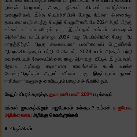
பலன்கள் கிடைக்கும். உங்கள் வாழ்க்கையில் சில வாய்ப்புகளையும்
நீங்கள் பெறலாம், அதை நீங்கள் மிகவும் மகிழ்ச்சியாக
உணருவீர்கள். இந்த பெயர்ச்சியின் போது, ​​நீங்கள் அனைத்து
தடைகளையும் கடந்து வெற்றி பெறுவீர்கள். மே 2024 க்குப் பிறகு,
உங்கள் எட்டாம் வீட்டில் குரு இருப்பதால் உங்கள் செலவுகள்
அதிகரிக்க வாய்ப்புள்ளது. 2024 ராகு பெயர்ச்சியின் போது, ​​மே
மாதத்திற்குப் பிறகு கலவையான பலன்களைப் பெறுவீர்கள்.
ஆரோக்கியத்தைப் பற்றி பேசினால், 2024 யில் அதைப் பற்றி
கவலைப்படத் தேவையில்லை. ராகு ஆறாவது வீட்டில் இருப்பதால்,
தேவை அல்லது கடினமான காலங்களில் கடன் வாங்க
வேண்டியிருக்கும். ஆறாம் வீட்டில் ராகு இருப்பதால் துலாம்
ராசிக்காரர்களுக்கு தைரியமும் பலமும் அதிகரிக்கும்.
மேலும் விபரங்களுக்கு
துலா ராசி பலன் 2024
படிக்கவும்
உங்கள் ஜாதகத்திலும் ராஜயோகம் உள்ளதா? உங்கள்
ராஜயோக
அறிக்கையை
அறிந்து கொள்ளுங்கள்
8. விருச்சிகம்