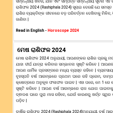
ସମ୍ବନ୍ଧୀୟ ଖବର, ଯାନ ଏବଂ ସମ୍ପତ୍ତି ସମ୍ବନ୍ଧୀୟ ସୂଚନା ଏହି
ରାଶିଫଳ 2024 (Rashiphala 2024) ସୂଚାଇ ଦେଉଛି ଯେ ସମସ୍ତ 12 ଟ
ରାଶିର ବ୍ୟକ୍ତିଙ୍କ ଜୀବନରେ ବଡ଼ ପରିବର୍ତ୍ତନ ଦେଖିବାକୁ ମିଳିବ, 
ଜାଣିବା |
Read in English -
Horoscope 2024
ମେଷ ରାଶିଫଳ 2024
ମେଷ ରାଶିଫଳ 2024 ଅନୁଯାୟୀ, ଆପଣଙ୍କର ରାଶିର ପ୍ରଭୁ ମଙ୍
ଯାହା ଦୀର୍ଘ ଯାତ୍ରା କରିବାର ସମ୍ଭାବନା ସୃଷ୍ଟି କରିବେ | ଆ
ଆପଣ ଧାର୍ମିକ ପ୍ରସଙ୍ଗରେ ମଧ୍ୟ ବ୍ୟସ୍ତ ରହିବେ | ବ୍ୟବସାୟ
ବୃହସ୍ପତି ବର୍ଷ ଆରମ୍ଭରେ ପ୍ରଥମ ଘରେ ରହି ପ୍ରେମ, ଦାମ୍
କ୍ଷେତ୍ରରେ ଅନୁକୂଳ ଫଳାଫଳ ପାଇବ | ଏହା ପରେ, ମେ 1 ରେ ଦେ
ସୃଷ୍ଟି କରିବେ | ଆପଣ ବର୍ଷ ଆରମ୍ଭରେ ରାଜ ଯୋଗ ପାଇବାକୁ 
ଦ୍ଵାଦଶ ଘରେ ପୁରା ମାସ ରହିବେ, ଯେଉଁ କାରଣରୁ ଖର୍ଚ୍ଚ ସ୍ଥିର ରହ
ପଡ଼ିବ |
ବାର୍ଷିକ ରାଶିଫଳ 2024 (Rashiphala 2024)ଅନୁଯାୟୀ, ବର୍ଷ 