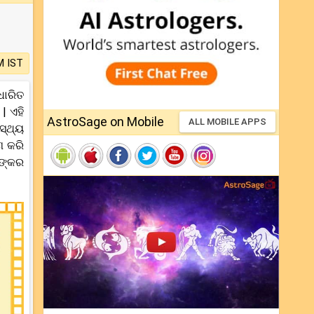
M IST
ଧାରିତ
| ଏହି
AstroSage on Mobile
ALL MOBILE APPS
ସ୍ଥ୍ୟ
ଣ କରି
ନଙ୍କର