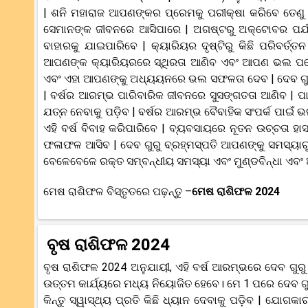
| ଶନି ମହାରାଜ ଆପଣଙ୍କର ପ୍ରେମକୁ ପରୀକ୍ଷା କରିବେ ତେଣୁ ସଂପ
ସେମାନଙ୍କ ଜୀବନରେ ଆସିପାରେ | ଅଗଷ୍ଟରୁ ଅକ୍ଟୋବର ପର୍ଯ୍ୟନ
ବାହାରକୁ ଯାଇପାରିବେ | କ୍ୟାରିୟର ଦୃଷ୍ଟିରୁ କିଛି ପରିବର୍
ଆପଣଙ୍କ କ୍ୟାରିୟରରେ ସ୍ଥିରତା ଆଣିବ ଏବଂ ଆପଣ ଭଲ ପଦୋନ୍
ଏବଂ ଏହା ଆପଣଙ୍କୁ ଅଧ୍ୟୟନରେ ଭଲ ସଫଳତା ଦେବ | ଦେବ ଗୁରୁ
| ବର୍ଷର ଆରମ୍ଭ ପାରିବାରିକ ଜୀବନରେ ସୁସଙ୍ଗତତା ଆଣିବ | ପାର
ଯତ୍ନ ନେବାକୁ ପଡ଼ିବ | ବର୍ଷର ଆରମ୍ଭ ବୈବାହିକ ସଂପର୍କ ପାଇଁ
ଏହି ବର୍ଷ ବିବାହ କରିପାରିବେ | ବ୍ୟବସାୟରେ ନୂତନ ଉଚ୍ଚତା ହାସଲ 
ଫଳାଫଳ ଆସିବ | ଦେବ ଗୁରୁ ବ୍ରହ୍ମସ୍ପତି ଆପଣଙ୍କୁ ସମସ୍ୟାରୁ 
ବେଳେବେଳେ ରକ୍ତ ସମ୍ବନ୍ଧୀୟ ସମସ୍ୟା ଏବଂ ମୁଣ୍ଡବିନ୍ଧା ଏବଂ 
ମେଷ ରାଶିଫଳ ବିସ୍ତୃତରେ ପଢ଼ନ୍ତୁ –
ମେଷ ରାଶିଫଳ 2024
ବୃଷ ରାଶିଫଳ 2024
ବୃଷ ରାଶିଫଳ 2024 ଅନୁଯାୟୀ, ଏହି ବର୍ଷ ଆରମ୍ଭରେ ଦେବ ଗୁରୁ ବୃ
ଉତ୍ତମ କାର୍ଯ୍ୟରେ ମଧ୍ୟ ନିୟୋଜିତ ହେବେ। ମେ 1 ପରେ ଦେବ ଗୁର
କିନ୍ତୁ ସ୍ୱାସ୍ଥ୍ୟ ପ୍ରତି କିଛି ଧ୍ୟାନ ଦେବାକୁ ପଡ଼ିବ | ଯୋ