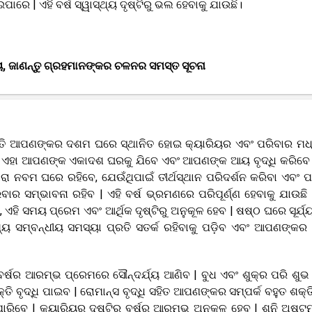
ରେ | ଏହି ବର୍ଷ ସ୍ୱାସ୍ଥ୍ୟ ଦୃଷ୍ଟିରୁ ଭଲ ହେବାକୁ ଯାଉଛି।
, ଜାଣନ୍ତୁ ଗ୍ରହମାନଙ୍କର ଚଳନର ସମସ୍ତ ସୂଚନା
ୃହସ୍ପତି ଆପଣଙ୍କର ଦଶମ ଘରେ ସ୍ଥାନିତ ହୋଇ କ୍ୟାରିୟର ଏବଂ ପରିବାର ମ
େ ଏହା ଆପଣଙ୍କ ଏକାଦଶ ଘରକୁ ଯିବେ ଏବଂ ଆପଣଙ୍କ ଆୟ ବୃଦ୍ଧି କରିବେ |
 ନବମ ଘରେ ରହିବେ, ଯେଉଁଥିପାଇଁ ତୀର୍ଥସ୍ଥାନ ପରିଦର୍ଶନ କରିବା ଏବଂ ପ
ର ସମ୍ଭାବନା ରହିବ | ଏହି ବର୍ଷ ଭ୍ରମଣରେ ପରିପୂର୍ଣ୍ଣ ହେବାକୁ ଯାଉଛି |
ି ସମୟ ପ୍ରେମ ଏବଂ ଆର୍ଥିକ ଦୃଷ୍ଟିରୁ ଅନୁକୂଳ ହେବ | ଷଷ୍ଠ ଘରେ ସୂର୍ଯ୍
ୟ ସମ୍ବନ୍ଧୀୟ ସମସ୍ୟା ପ୍ରତି ସତର୍କ ରହିବାକୁ ପଡ଼ିବ ଏବଂ ଆପଣଙ୍କର ଖ
, ବର୍ଷର ଆରମ୍ଭ ପ୍ରେମରେ ସୌନ୍ଦର୍ଯ୍ୟ ଆଣିବ | ବୁଧ ଏବଂ ଶୁକ୍ର ପରି ଶୁଭ
ବୃଦ୍ଧି ପାଇବ | ରୋମାନ୍ସ ବୃଦ୍ଧି ସହିତ ଆପଣଙ୍କର ସମ୍ପର୍କ ବହୁତ ଶକ୍ତ
ିପାରିବେ | କ୍ୟାରିୟର ଦୃଷ୍ଟିରୁ ବର୍ଷର ଆରମ୍ଭ ଅନୁକୂଳ ହେବ | ଶନି ଅଷ୍ଟ