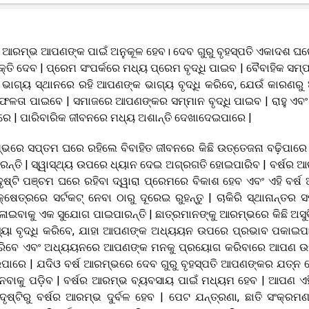
ର୍ଷର ଆରମ୍ଭ ଆପଣଙ୍କ ପାଇଁ ଅନୁକୂଳ ହେବ। ଦେବ ଗୁରୁ ବୃହସ୍ପତି ଏକାଦଶ ଘର
୍ତି ଦେବ | ପ୍ରେମ ସଂପର୍କରେ ମଧ୍ୟ ପ୍ରେମ ବୃଦ୍ଧି ପାଇବ | ବୈବାହିକ ସମ୍ପ
ି ଭାଗ୍ୟ ସ୍ଥାନରେ ରହି ଆପଣଙ୍କ ଭାଗ୍ୟ ବୃଦ୍ଧି କରିବେ, ଯେଉଁ କାରଣରୁ
ଣ ସଫଳତା ପାଇବେ | ସମାଜରେ ଆପଣଙ୍କର ସମ୍ମାନ ବୃଦ୍ଧି ପାଇବ | ରାହୁ ଏବଂ
ରେ | ପାରିବାରିକ ଜୀବନରେ ମଧ୍ୟ ଅଶାନ୍ତି ଦେଖାଦେଇପାରେ |
ଆରମ୍ଭରେ ସପ୍ତମ ଘରେ ରହିଲେ ବିବାହିତ ଜୀବନରେ କିଛି ଉତ୍ତେଜନା ବଢ଼ିପାରେ 
ାରନ୍ତି | ସ୍ୱାସ୍ଥ୍ୟ ଉପରେ ଧ୍ୟାନ ଦେଇ ଅଗ୍ରଗତି ହୋଇପାରିବ | ବର୍ଷର 
କ ଦୃଷ୍ଟି ପଞ୍ଚମ ଘରେ ରହିବା ଦ୍ୱାରା ପ୍ରେମରେ ବିକାଶ ହେବ ଏବଂ ଏହି ବର୍
େତ୍ରରେ ସର୍ଟକଟ୍ ନେବା ଠାରୁ ଦୂରେଇ ରୁହନ୍ତୁ | ଚାକିରି ସ୍ଥାନାନ୍ତର 
ାଇବାକୁ ଏକ ସୁଯୋଗ ପାଇପାରନ୍ତି | ଛାତ୍ରମାନଙ୍କୁ ଆରମ୍ଭରେ କିଛି ଅସୁ
ସମସ୍ୟା ବୃଦ୍ଧି କରିବେ, ଯାହା ଆପଣଙ୍କ ଅଧ୍ୟୟନ ଉପରେ ପ୍ରଭାବ ପକାଇପ
ଯ୍ୟ କରିବେ ଏବଂ ଅଧ୍ୟୟନରେ ଆପଣଙ୍କ ମନକୁ ପ୍ରୟୋଗ କରିବାରେ ଆପଣ 
ଇପାରେ | ଯଦିଓ ବର୍ଷ ଆରମ୍ଭରେ ଦେବ ଗୁରୁ ବୃହସ୍ପତି ଆପଣଙ୍କର ଯତ୍ନ 
ନେବାକୁ ପଡ଼ିବ | ବର୍ଷର ଆରମ୍ଭ ବ୍ୟବସାୟ ପାଇଁ ମଧ୍ୟମ ହେବ | ଆପଣ ଏହି
ଷ୍ଟିରୁ ବର୍ଷର ଆରମ୍ଭ ଦୁର୍ବଳ ହେବ | ପେଟ ଯନ୍ତ୍ରଣା, ଛାତି ସଂକ୍ରମ