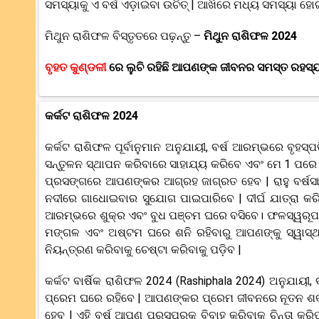
ସମସ୍ୟାକୁ ଏ ବର୍ଷ ଏଡ଼ାଇବା ଉଚିତ୍ | ଆଖିରେ ମଧ୍ୟ ସମସ୍ୟା ହୋଇପା
ମିଥୁନ ରାଶିଫଳ ବିସ୍ତୃତରେ ପଢ଼ନ୍ତୁ –
ମିଥୁନ ରାଶିଫଳ 2024
ବୃହତ କୁଣ୍ଡଳୀ
ରେ ଲୁଚି ରହିଛି ଆପଣଙ୍କ ଜୀବନର ସମସ୍ତ ରହସ୍ୟ
କର୍କଟ ରାଶିଫଳ 2024
କର୍କଟ ରାଶିଫଳ ପୂର୍ବାନୁମାନ ଅନୁଯାୟୀ, ବର୍ଷ ଆରମ୍ଭରେ ବ
ସନ୍ତୁଳନ ସ୍ଥାପନ କରିବାରେ ସାହାଯ୍ୟ କରିବେ ଏବଂ ମେ 1 ପର
ପ୍ରସଙ୍ଗରେ ଆପଣଙ୍କର ଆଗ୍ରହ ଜାଗ୍ରତ ହେବ | ରାହୁ ବର୍ଷସାରା
ନଦୀରେ ଗାଧୋଇବାର ସୁଯୋଗ ପାଇପାରିବେ | ଦୀର୍ଘ ଯାତ୍ରା କରିବା
ଆରମ୍ଭରେ ଶୁକ୍ର ଏବଂ ବୁଧ ପଞ୍ଚମ ଘରେ ବସିବେ। ଫଳସ୍ୱରୂପ, ଏହ
ମଙ୍ଗଳ ଏବଂ ଅଷ୍ଟମ ଘରେ ଶନି ରହିବାରୁ ଆପଣଙ୍କୁ ସ୍ୱାସ୍ଥ୍
ନିୟନ୍ତ୍ରଣ କରିବାକୁ ଚେଷ୍ଟା କରିବାକୁ ପଡ଼ିବ |
କର୍କଟ ବାର୍ଷିକ ରାଶିଫଳ 2024 (Rashiphala 2024) ଅନୁଯାୟୀ
ପ୍ରେମ ଘରେ ରହିବେ | ଆପଣଙ୍କର ପ୍ରେମ ଜୀବନରେ ନୂତନ ଶକ୍ତି 
ହେବ | ଏହି ବର୍ଷ ଆପଣ ପରସ୍ପରକୁ ବିବାହ କରିବାକୁ ଚିନ୍ତା କର