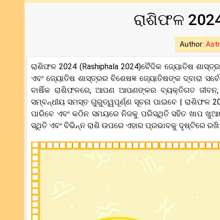
ରାଶିଫଳ 2024
Author:
Astr
ରାଶିଫଳ 2024 (Rashiphala 2024)ବୈଦିକ ଜ୍ୟୋତିଷ ଶାସ୍ତ
ଏବଂ ଜ୍ୟୋତିଷ ଶାସ୍ତ୍ରର ବିଶେଷଜ୍ଞ ଜ୍ୟୋତିଷଙ୍କ ଦ୍ବାରା ସର୍
ବାର୍ଷିକ ରାଶିଫଳରେ, ଆପଣ ଆପଣଙ୍କର ବ୍ୟକ୍ତିଗତ ଜୀବନ, ବ
ସମ୍ବନ୍ଧୀୟ ସମସ୍ତ ଗୁରୁତ୍ୱପୂର୍ଣ୍ଣ ସୂଚନା ପାଇବେ | ରାଶିଫଳ 
ପାରିବେ ଏବଂ କଠିନ ସମୟରେ ନିଜକୁ ପରିସ୍ଥିତି ସହିତ ଖାପ ଖୁଆ
ସ୍ଥିତି ଏବଂ ବିଭିନ୍ନ ରାଶି ଉପରେ ଏହାର ପ୍ରଭାବକୁ ଦୃଷ୍ଟିରେ ର