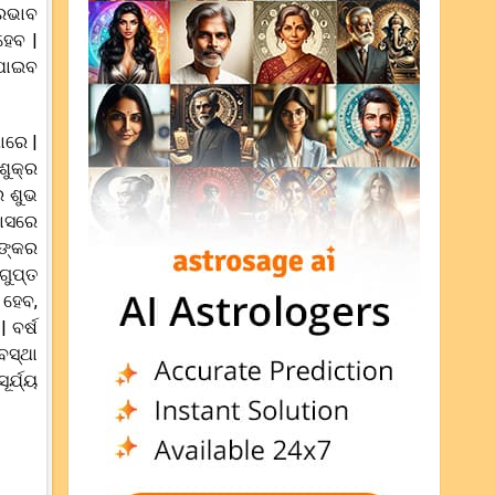
୍ରଭାବ
ହେବ |
 ପାଇବ
ାରେ |
ଶୁକ୍ର
େ ଶୁଭ
ମାସରେ
ଣଙ୍କର
ଗୁପ୍ତ
 ହେବ,
 ବର୍ଷ
ବସ୍ଥା
ର୍ଯ୍ୟ