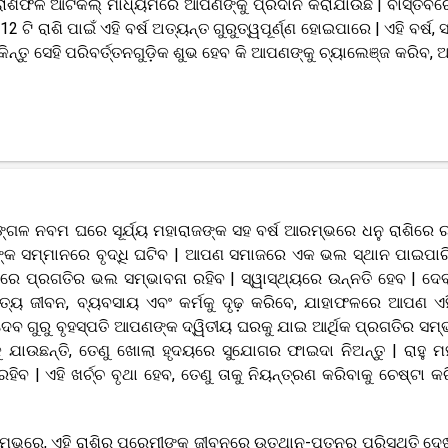
 ରାଶିଫଳ ଆର୍ଟିକିଲ୍ ମାଧ୍ୟମରେ ଆପଣଙ୍କୁ ପ୍ରଦାନ କରାଯାଉଛି | ବାସ୍ତବରେ
ି ରାଶି ପାଇଁ ଏହି ବର୍ଷ ଅତ୍ୟନ୍ତ ଗୁରୁତ୍ୱପୂର୍ଣ୍ଣ ହୋଇପାରେ | ଏହି ବର୍ଷ, 
କିନ୍ତୁ ସେହି ପରିବର୍ତ୍ତନଗୁଡ଼ିକ ଶୁଭ ହେବ କି ଆପଣଙ୍କୁ ଚ୍ୟାଲେଞ୍ଜ କରିବ, ଆ
ଗଳ ନବମ ଘରେ ସୂର୍ଯ୍ୟ ମହାରାଜଙ୍କ ସହ ବର୍ଷ ଆରମ୍ଭରେ ଧନୁ ରାଶିରେ ର
ପଣଙ୍କ ସମ୍ମାନରେ ବୃଦ୍ଧି ଘଟିବ | ଆପଣ ସମାଜରେ ଏକ ଭଲ ସ୍ଥାନ ପାଇପାର
ରେ ପ୍ରଗତିର ଭଲ ସମ୍ଭାବନା ରହିବ | ସ୍ୱାସ୍ଥ୍ୟରେ ଉନ୍ନତି ହେବ | ଦେବ
ପତ୍ୟ ଜୀବନ, ବ୍ୟବସାୟ ଏବଂ କର୍ମକୁ ଦୃଢ଼ କରିବେ, ଯାହାଫଳରେ ଆପଣ ଏହ
ବ ଗୁରୁ ବୃହସ୍ପତି ଆପଣଙ୍କ ଦ୍ୱିତୀୟ ଘରକୁ ଯାଇ ଆର୍ଥିକ ପ୍ରଗତିର ସମ୍
ଯାଉଛନ୍ତି, ତେଣୁ ଖୋଲା ହୃଦୟରେ ସୁଯୋଗର ଫାଇଦା ନିଅନ୍ତୁ | ରାହୁ ମ
ିବ | ଏହି ଖର୍ଚ୍ଚ ବୃଥା ହେବ, ତେଣୁ ତାକୁ ନିୟନ୍ତ୍ରଣ କରିବାକୁ ଚେଷ୍ଟା କର
ଆରମ୍ଭରେ, ଏହି ରାଶିର ପ୍ରେମୀଙ୍କ ଜୀବନରେ ଉତ୍ଥାନ-ପତନର ପରିସ୍ଥିତି ଦେ