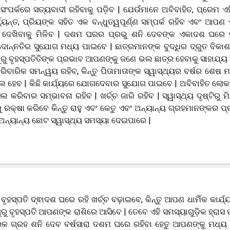
ର୍କରେ ସତ୍ୟବାଦୀ ରହିବାକୁ ପଡ଼ିବ | ଯେଉଁମାନେ ଅବିବାହିତ, ପ୍ରେମ ଏହି
୍ତ, ପ୍ରିୟଙ୍କ ସହିତ ଏକ ବନ୍ଧୁତ୍ୱପୂର୍ଣ୍ଣ ସମ୍ପର୍କ ରହିବ ଏବଂ ଆପଣ 
ତ୍ତନ ଦେଖିବାକୁ ମିଳିବ | ଦଶମ ଘରର ପ୍ରଭୁ ଶନି ଦେବଙ୍କ ଏକାଦଶ ଘରେ 
ନତିର ସୁଯୋଗ ମଧ୍ୟ ପାଇବେ | ଛାତ୍ରମାନଙ୍କ ବୁଦ୍ଧିର ଦ୍ରୁତ ବିକା
 ବୃହସ୍ପତିତିଙ୍କ ପ୍ରଭାବ ଆପଣଙ୍କୁ ଜଣେ ଭଲ ଛାତ୍ର ହେବାକୁ ସାହାଯ୍ୟ
ିବାରିକ ସମନ୍ୱୟ ରହିବ, କିନ୍ତୁ ପିତାମାତାଙ୍କ ସ୍ୱାସ୍ଥ୍ୟର ବର୍ଷର ଶେଷ 
 ଭଲ ହେବ | କିଛି କାର୍ଯ୍ୟରେ ଯୋଗଦେବାର ସୁଯୋଗ ପାଇବେ | ଅବିବାହିତ ଲୋ
କରିବାର ସମ୍ଭାବନା ରହିବ | ଖର୍ଚ୍ଚ ଜାରି ରହିବ | ସ୍ୱାସ୍ଥ୍ୟ ଦୃଷ୍ଟିରୁ ମି
ରକ୍ଷା କରିବେ କିନ୍ତୁ ରାହୁ ଏବଂ କେତୁ ଏବଂ ଅନ୍ୟାନ୍ୟ ଗ୍ରହମାନଙ୍କର ପ
ଅନ୍ୟାନ୍ୟ ଛୋଟ ସ୍ୱାସ୍ଥ୍ୟ ସମସ୍ୟା ଦେଇପାରେ |
ହସ୍ପତି ଦ୍ଵାଦଶ ଘରେ ରହି ଖର୍ଚ୍ଚ ବଢ଼ାଇବେ, କିନ୍ତୁ ଆପଣ ଧାର୍ମିକ କାର୍ଯ୍
ୁ ବୃହସ୍ପତି ଆପଣଙ୍କ ରାଶିରେ ଆସିବେ | ତେବେ ଏହି ସମସ୍ୟାଗୁଡ଼ିକ ହ୍ରାସ
ଗକାରକ ଗ୍ରହ ଶନି ଦେବ ବର୍ଷସାରା ଦଶମ ଘରେ ରହିବା ହେତୁ ଆପଣଙ୍କୁ ମଧ୍ୟ