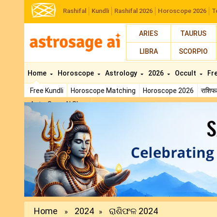
Rashifal
Kundli
Rashifal 2026
Horoscope 2026
T
ARIES
TAURUS
LIBRA
SCORPIO
Home
Horoscope
Astrology
2026
Occult
Fr
Free Kundli
Horoscope Matching
Horoscope 2026
राशि
AstroSage AI Shop
Previous
Home
2024
ରାଶିଫଳ 2024
»
»