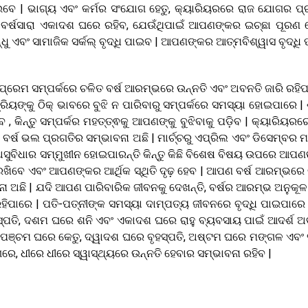
ବେ | ଭାଗ୍ୟ ଏବଂ କର୍ମର ସଂଯୋଗ ହେତୁ, କ୍ୟାରିୟରରେ ରାଜ ଯୋଗର ପ
ି ବର୍ଷସାରା ଏକାଦଶ ଘରେ ରହିବ, ଯେଉଁଥିପାଇଁ ଆପଣଙ୍କର ଇଚ୍ଛା ପୂରଣ 
ୁ ଏବଂ ସାମାଜିକ ସର୍କଲ୍ ବୃଦ୍ଧି ପାଇବ | ଆପଣଙ୍କର ଆତ୍ମବିଶ୍ୱାସ ବୃଦ୍ଧି
 ପ୍ରେମ ସମ୍ପର୍କରେ ଚଳିତ ବର୍ଷ ଆରମ୍ଭରେ ଉନ୍ନତି ଏବଂ ଅବନତି ଜାରି ରହିପ
ରିୟଙ୍କୁ ଠିକ୍ ଭାବରେ ବୁଝି ନ ପାରିବାରୁ ସମ୍ପର୍କରେ ସମସ୍ୟା ହୋଇପାରେ | 
 , କିନ୍ତୁ ସମ୍ପର୍କର ମହତ୍ତ୍ଵକୁ ଆପଣଙ୍କୁ ବୁଝିବାକୁ ପଡ଼ିବ | କ୍ୟାରିୟରର
୍ଷ ଭଲ ପ୍ରଗତିର ସମ୍ଭାବନା ଅଛି | ମାର୍ଚ୍ଚରୁ ଏପ୍ରିଲ ଏବଂ ଡିସେମ୍ବର 
ସୁବିଧାର ସମ୍ମୁଖୀନ ହୋଇପାରନ୍ତି କିନ୍ତୁ କିଛି ବିଶେଷ ବିଷୟ ଉପରେ ଆପ
ି ରଖିବେ ଏବଂ ଆପଣଙ୍କର ଆର୍ଥିକ ସ୍ଥିତି ଦୃଢ଼ ହେବ | ଆପଣ ବର୍ଷ ଆରମ୍ଭରେ 
ବନା ଅଛି | ଯଦି ଆପଣ ପାରିବାରିକ ଜୀବନକୁ ଦେଖନ୍ତି, ବର୍ଷର ଆରମ୍ଭ ଅନୁକୂଳ
ହିପାରେ | ପତି-ପତ୍ନୀଙ୍କ ସମସ୍ୟା ଦାମ୍ପତ୍ୟ ଜୀବନରେ ବୃଦ୍ଧି ପାଇପାରେ |
୍ପତି, ଦଶମ ଘରେ ଶନି ଏବଂ ଏକାଦଶ ଘରେ ରାହୁ ବ୍ୟବସାୟ ପାଇଁ ଆଦର୍ଶ ଅ
େବ | ପଞ୍ଚମ ଘରେ କେତୁ, ଦ୍ୱାଦଶ ଘରେ ବୃହସ୍ପତି, ଅଷ୍ଟମ ଘରେ ମଙ୍ଗଳ ଏବଂ ସୂ
ାଗରେ, ଧୀରେ ଧୀରେ ସ୍ୱାସ୍ଥ୍ୟରେ ଉନ୍ନତି ହେବାର ସମ୍ଭାବନା ରହିବ |