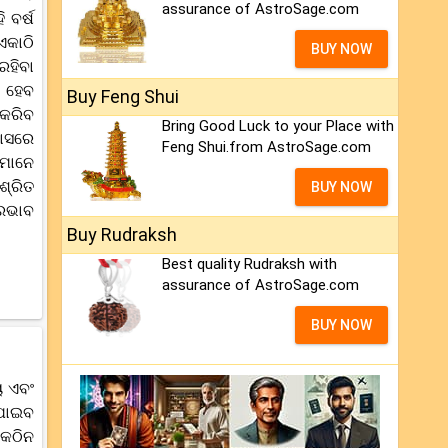
assurance of AstroSage.com
 ବର୍ଷ
ଏକାଠି
BUY NOW
ରହିବା
ଶ ହେବ
Buy Feng Shui
 କରିବ
Bring Good Luck to your Place with
ମାସରେ
Feng Shui.from AstroSage.com
କମାନେ
ଶ୍ରିତ
BUY NOW
୍ରଭାବ
Buy Rudraksh
Best quality Rudraksh with
assurance of AstroSage.com
BUY NOW
ୟ ଏବଂ
 ପାଇବ
 କଠିନ