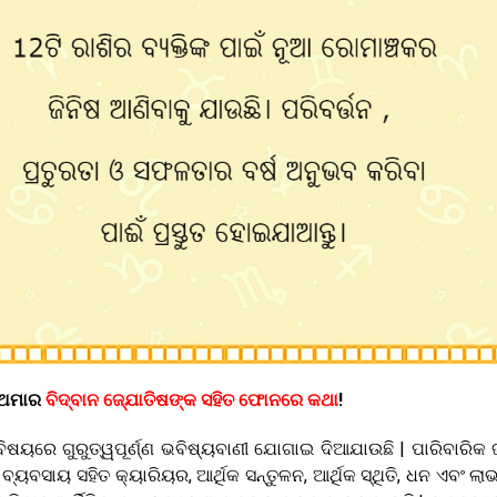
ୁ ଅମାର
ବିଦ୍ବାନ ଜ୍ଯୋତିଷଙ୍କ ସହିତ ଫୋନରେ କଥା
!
ିଷୟରେ ଗୁରୁତ୍ୱପୂର୍ଣ୍ଣ ଭବିଷ୍ୟବାଣୀ ଯୋଗାଇ ଦିଆଯାଉଛି | ପାରିବାରିକ 
୍ୟବସାୟ ସହିତ କ୍ୟାରିୟର, ଆର୍ଥିକ ସନ୍ତୁଳନ, ଆର୍ଥିକ ସ୍ଥିତି, ଧନ ଏବଂ ଲାଭ,