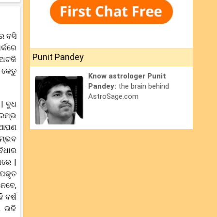
େ ବସି
ର୍କରେ
Punit Pandey
 ଅଟକି
 କେତୁ
Know astrologer Punit
Pandey:
the brain behind
AstroSage.com
| ବୁଧ
ଆରମ୍ଭ
ଷ ଆପଣ
ସମ୍ଭବ
ବିଧାର
ାରେ |
ଉପକୃତ
ନେବେ,
 ବର୍ଷ
ଣ ଭଳି