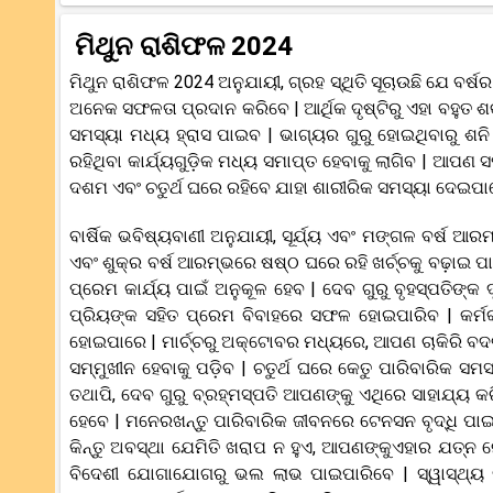
ମିଥୁନ ରାଶିଫଳ 2024
ମିଥୁନ ରାଶିଫଳ 2024 ଅନୁଯାୟୀ, ଗ୍ରହ ସ୍ଥିତି ସୂଚାଉଛି ଯେ ବ
ଅନେକ ସଫଳତା ପ୍ରଦାନ କରିବେ | ଆର୍ଥିକ ଦୃଷ୍ଟିରୁ ଏହା ବହୁତ ଶକ
ସମସ୍ୟା ମଧ୍ୟ ହ୍ରାସ ପାଇବ | ଭାଗ୍ୟର ଗୁରୁ ହୋଇଥିବାରୁ ଶନ
ରହିଥିବା କାର୍ଯ୍ୟଗୁଡ଼ିକ ମଧ୍ୟ ସମାପ୍ତ ହେବାକୁ ଲାଗିବ | ଆପ
ଦଶମ ଏବଂ ଚତୁର୍ଥ ଘରେ ରହିବେ ଯାହା ଶାରୀରିକ ସମସ୍ୟା ଦେଇପା
ବାର୍ଷିକ ଭବିଷ୍ୟବାଣୀ ଅନୁଯାୟୀ, ସୂର୍ଯ୍ୟ ଏବଂ ମଙ୍ଗଳ ବର୍ଷ 
ଏବଂ ଶୁକ୍ର ବର୍ଷ ଆରମ୍ଭରେ ଷଷ୍ଠ ଘରେ ରହି ଖର୍ଚ୍ଚକୁ ବଢ଼ାଇ ପ
ପ୍ରେମ କାର୍ଯ୍ୟ ପାଇଁ ଅନୁକୂଳ ହେବ | ଦେବ ଗୁରୁ ବୃହସ୍ପତିଙ୍
ପ୍ରିୟଙ୍କ ସହିତ ପ୍ରେମ ବିବାହରେ ସଫଳ ହୋଇପାରିବ | କର୍ମକ୍ଷ
ହୋଇପାରେ | ମାର୍ଚ୍ଚରୁ ଅକ୍ଟୋବର ମଧ୍ୟରେ, ଆପଣ ଚାକିରି ବଦଳ
ସମ୍ମୁଖୀନ ହେବାକୁ ପଡ଼ିବ | ଚତୁର୍ଥ ଘରେ କେତୁ ପାରିବାରିକ 
ତଥାପି, ଦେବ ଗୁରୁ ବ୍ରହ୍ମସ୍ପତି ଆପଣଙ୍କୁ ଏଥିରେ ସାହା
ହେବେ | ମନେରଖନ୍ତୁ ପାରିବାରିକ ଜୀବନରେ ଟେନସନ ବୃଦ୍ଧି ପା
କିନ୍ତୁ ଅବସ୍ଥା ଯେମିତି ଖରାପ ନ ହୁଏ, ଆପଣଙ୍କୁଏହାର ଯତ୍ନ 
ବିଦେଶୀ ଯୋଗାଯୋଗରୁ ଭଲ ଲାଭ ପାଇପାରିବେ | ସ୍ୱାସ୍ଥ୍ୟ ଦୃ