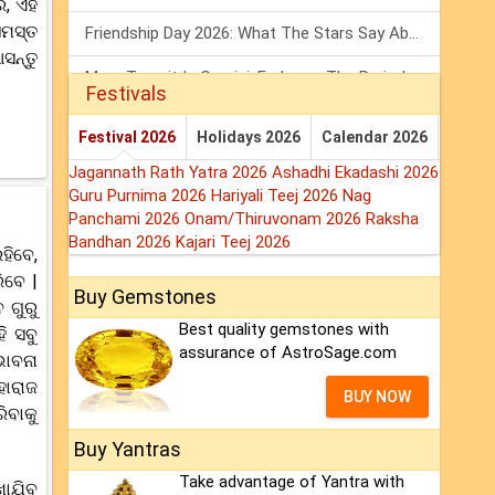
, ଏହି
ସମସ୍ତ
Friendship Day 2026: What The Stars Say About Your Best Friend!
ସନ୍ତୁ
Mars Transit In Gemini: Embrace The Period Full Of Energy & Intelligence
Festivals
Tarot Weekly Horoscope: 2 August To 8 August, 2026
Festival 2026
Holidays 2026
Calendar 2026
Jagannath Rath Yatra 2026
Ashadhi Ekadashi 2026
Guru Purnima 2026
Hariyali Teej 2026
Nag
Panchami 2026
Onam/Thiruvonam 2026
Raksha
Bandhan 2026
Kajari Teej 2026
ହିବେ,
ିବେ |
Buy Gemstones
 ଗୁରୁ
Best quality gemstones with
ି ସବୁ
assurance of AstroSage.com
ଭାବନା
ହାରାଜ
BUY NOW
ିବାକୁ
Buy Yantras
Take advantage of Yantra with
ଖାଯିବ