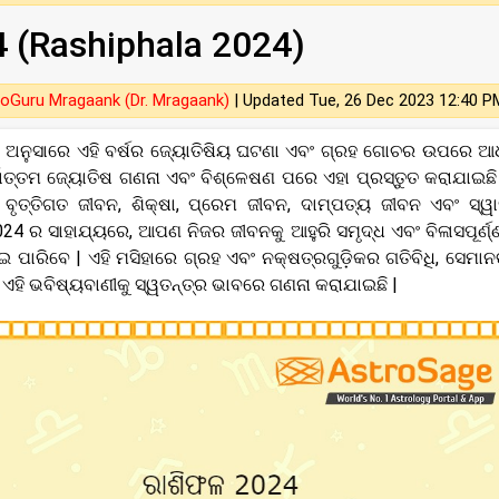
 (Rashiphala 2024)
oGuru Mragaank (Dr. Mragaank)
|
Updated Tue, 26 Dec 2023 12:40 P
୍ର ଅନୁସାରେ ଏହି ବର୍ଷର ଜ୍ୟୋତିଷିୟ ଘଟଣା ଏବଂ ଗ୍ରହ ଗୋଚର ଉପରେ ଆ
ବୋତ୍ତମ ଜ୍ୟୋତିଷ ଗଣନା ଏବଂ ବିଶ୍ଳେଷଣ ପରେ ଏହା ପ୍ରସ୍ତୁତ କରାଯାଇଛି 
ୃତ୍ତିଗତ ଜୀବନ, ଶିକ୍ଷା, ପ୍ରେମ ଜୀବନ, ଦାମ୍ପତ୍ୟ ଜୀବନ ଏବଂ ସ୍ୱା
2024 ର ସାହାଯ୍ୟରେ, ଆପଣ ନିଜର ଜୀବନକୁ ଆହୁରି ସମୃଦ୍ଧ ଏବଂ ବିଳାସପୂର୍ଣ୍
ଇ ପାରିବେ | ଏହି ମସିହାରେ ଗ୍ରହ ଏବଂ ନକ୍ଷତ୍ରଗୁଡ଼ିକର ଗତିବିଧି, ସେମା
ଖି ଏହି ଭବିଷ୍ୟବାଣୀକୁ ସ୍ୱତନ୍ତ୍ର ଭାବରେ ଗଣନା କରାଯାଇଛି |