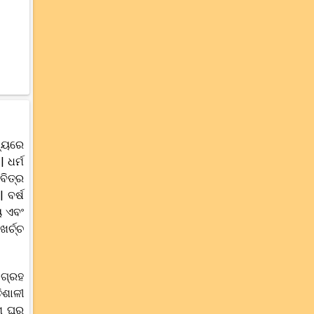
ଧ୍ୟରେ
 ଧର୍ମ
ବିତ୍ର
 ବର୍ଷ
ୟ ଏବଂ
ର୍ଚ୍ଚ
 ଗ୍ରହ
ିଶାଳୀ
ମ ଘରୁ