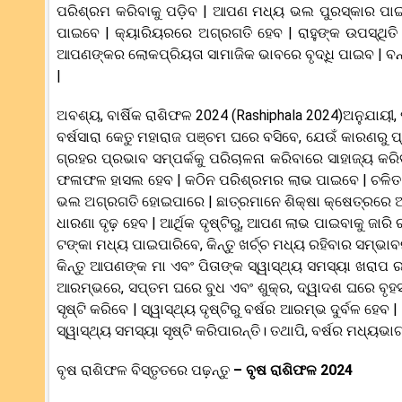
ପରିଶ୍ରମ କରିବାକୁ ପଡ଼ିବ | ଆପଣ ମଧ୍ୟ ଭଲ ପୁରସ୍କାର ପାଇ
ପାଇବେ | କ୍ୟାରିୟରରେ ଅଗ୍ରଗତି ହେବ | ରାହୁଙ୍କ ଉପସ୍ଥିତ
ଆପଣଙ୍କର ଲୋକପ୍ରିୟତା ସାମାଜିକ ଭାବରେ ବୃଦ୍ଧି ପାଇବ | ବନ୍ଧ
|
ଅବଶ୍ୟ, ବାର୍ଷିକ ରାଶିଫଳ 2024 (Rashiphala 2024)ଅନୁଯାୟୀ,
ବର୍ଷସାରା କେତୁ ମହାରାଜ ପଞ୍ଚମ ଘରେ ବସିବେ, ଯେଉଁ କାରଣରୁ ପ୍
ଗ୍ରହର ପ୍ରଭାବ ସମ୍ପର୍କକୁ ପରିଚାଳନା କରିବାରେ ସାହାଜ୍ୟ କରିବ
ଫଳାଫଳ ହାସଲ ହେବ | କଠିନ ପରିଶ୍ରମର ଲାଭ ପାଇବେ | ଚଳିତ ବର
ଭଲ ଅଗ୍ରଗତି ହୋଇପାରେ | ଛାତ୍ରମାନେ ଶିକ୍ଷା କ୍ଷେତ୍ରରେ ଅ
ଧାରଣା ଦୃଢ଼ ହେବ | ଆର୍ଥିକ ଦୃଷ୍ଟିରୁ, ଆପଣ ଲାଭ ପାଇବାକୁ ଜାର
ଟଙ୍କା ମଧ୍ୟ ପାଇପାରିବେ, କିନ୍ତୁ ଖର୍ଚ୍ଚ ମଧ୍ୟ ରହିବାର ସମ୍ଭା
କିନ୍ତୁ ଆପଣଙ୍କ ମା ଏବଂ ପିତାଙ୍କ ସ୍ୱାସ୍ଥ୍ୟ ସମସ୍ୟା ଖରାପ ର
ଆରମ୍ଭରେ, ସପ୍ତମ ଘରେ ବୁଧ ଏବଂ ଶୁକ୍ର, ଦ୍ୱାଦଶ ଘରେ ବୃହସ
ସୃଷ୍ଟି କରିବେ | ସ୍ୱାସ୍ଥ୍ୟ ଦୃଷ୍ଟିରୁ ବର୍ଷର ଆରମ୍ଭ ଦୁର୍ବଳ ହ
ସ୍ୱାସ୍ଥ୍ୟ ସମସ୍ୟା ସୃଷ୍ଟି କରିପାରନ୍ତି। ତଥାପି, ବର୍ଷର ମଧ୍ୟଭ
ବୃଷ ରାଶିଫଳ ବିସ୍ତୃତରେ ପଢ଼ନ୍ତୁ
–
ବୃଷ ରାଶିଫଳ 2024