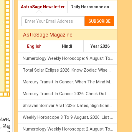
AstroSage Newsletter
Daily Horoscope on Email
SUBSCRIBE
AstroSage Magazine
English
Hindi
Year 2026
Numerology Weekly Horoscope: 9 August To 15 August, 2026
Total Solar Eclipse 2026: Know Zodiac Wise Prediction
Mercury Transit In Cancer: When The Mind Meets The Heart!
Mercury Transit In Cancer 2026: Check Out What It Brings For You
Shravan Somvar Vrat 2026: Dates, Significance & Rituals In August
Weekly Horoscope 3 To 9 August, 2026: List Of Fasts & Festivals
ଜୀବନ,
 ଶିଶୁ
Numerology Weekly Horoscope: 2 August To 8 August, 2026