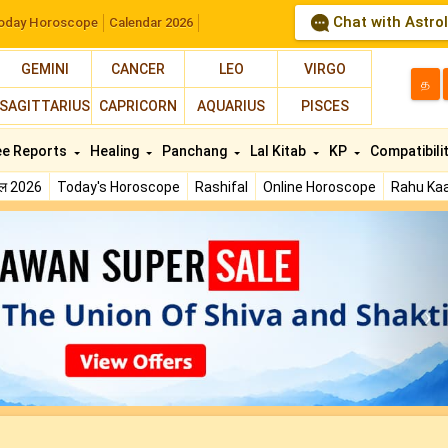
Chat with Astro
oday Horoscope
Calendar 2026
GEMINI
CANCER
LEO
VIRGO
த
SAGITTARIUS
CAPRICORN
AQUARIUS
PISCES
ee Reports
Healing
Panchang
Lal Kitab
KP
Compatibili
फल 2026
Today's Horoscope
Rashifal
Online Horoscope
Rahu Kaa
N