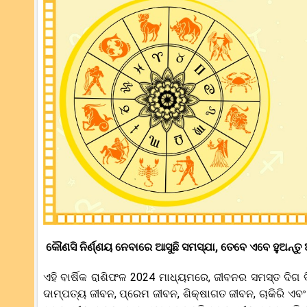
କୌଣସି ନିର୍ଣ୍ଣୟ ନେବାରେ ଆସୁଛି ସମସ୍ଯା, ତେବେ ଏବେ ହୁଅନ୍ତ
ଏହି ବାର୍ଷିକ ରାଶିଫଳ 2024 ମାଧ୍ୟମରେ, ଜୀବନର ସମସ୍ତ ଦିଗ ବ
ଦାମ୍ପତ୍ୟ ଜୀବନ, ପ୍ରେମ ଜୀବନ, ଶିକ୍ଷାଗତ ଜୀବନ, ଚାକିରି ଏବଂ ବ