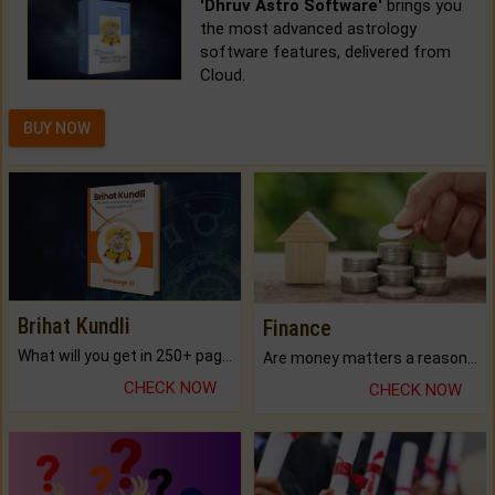
'Dhruv Astro Software'
brings you
the most advanced astrology
software features, delivered from
Cloud.
BUY NOW
Brihat Kundli
Finance
What will you get in 250+ pages Colored Brihat Kundli.
Are money matters a reason for the dark-circles under your eyes?
CHECK NOW
CHECK NOW