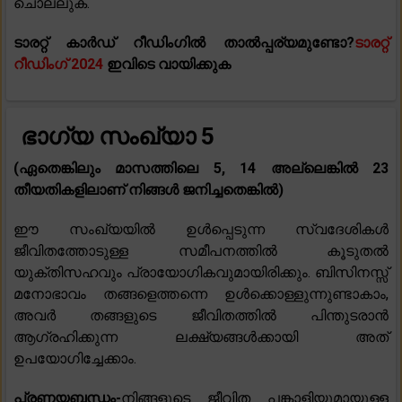
ചൊല്ലുക.
ടാരറ്റ് കാർഡ് റീഡിംഗിൽ താൽപ്പര്യമുണ്ടോ?
ടാരറ്റ്
റീഡിംഗ് 2024
ഇവിടെ വായിക്കുക
ഭാഗ്യ സംഖ്യാ 5
(ഏതെങ്കിലും മാസത്തിലെ 5, 14 അല്ലെങ്കിൽ 23
തീയതികളിലാണ് നിങ്ങൾ ജനിച്ചതെങ്കിൽ)
ഈ സംഖ്യയിൽ ഉൾപ്പെടുന്ന സ്വദേശികൾ
ജീവിതത്തോടുള്ള സമീപനത്തിൽ കൂടുതൽ
യുക്തിസഹവും പ്രായോഗികവുമായിരിക്കും. ബിസിനസ്സ്
മനോഭാവം തങ്ങളെത്തന്നെ ഉൾക്കൊള്ളുന്നുണ്ടാകാം,
അവർ തങ്ങളുടെ ജീവിതത്തിൽ പിന്തുടരാൻ
ആഗ്രഹിക്കുന്ന ലക്ഷ്യങ്ങൾക്കായി അത്
ഉപയോഗിച്ചേക്കാം.
പ്രണയബന്ധം-
നിങ്ങളുടെ ജീവിത പങ്കാളിയുമായുള്ള