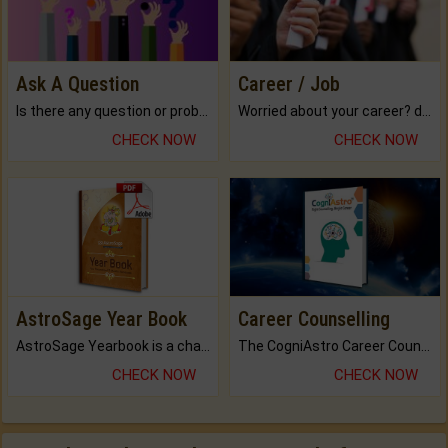
Ask A Question
Career / Job
Is there any question or problem lingering.
Worried about your career? don't know what is.
CHECK NOW
CHECK NOW
AstroSage Year Book
Career Counselling
AstroSage Yearbook is a channel to fulfill your dreams and destiny.
The CogniAstro Career Counselling Report is the most comprehensive report available on this topic.
CHECK NOW
CHECK NOW