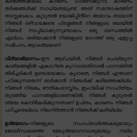
കഴിഞ്ഞേക്കില്ല, കാരണം ധാരണക്കുറവ് കാരണം
തർക്കങ്ങൾക്ക് സാധ്യതയുണ്ട്, അത് സന്തോഷത്തിന്
തടസ്സമാകാം. കൂടുതൽ യോജിപ്പിൻ്റെ അഭാവം തടയാൻ
നിങ്ങൾ ഒഴിവാക്കേണ്ട പ്രശ്നങ്ങൾ നിങ്ങളുടെ തലയിൽ
നിങ്ങൾ നടപ്പിലാക്കുന്നുണ്ടാകാം. ഒരു ബന്ധത്തിൽ
എല്ലാം ശരിയാക്കാൻ നിങ്ങളുടെ ഭാഗത്ത് ഒരു എളുപ്പ
സമീപനം ആവശ്യമാണ്.
വിദ്യാഭ്യാസം-
ഈ ആഴ്ചയിൽ, നിങ്ങൾ ചെയ്യുന്ന
കാര്യങ്ങളിൽ ഏകാഗ്രത കുറവായതിനാൽ പഠനത്തിൽ
തിരിച്ചടികൾ ഉണ്ടായേക്കാം. കൂടാതെ, നിങ്ങൾ എന്താണ്
പഠിക്കുന്നതെന്ന് ഓർക്കാൻ നിങ്ങൾക്ക് കഴിഞ്ഞേക്കില്ല.
നിങ്ങൾ നിയമം, ഭൗതികശാസ്ത്രം, ഇംഗ്ലീഷ് സാഹിത്യം
തുടങ്ങിയ പഠനങ്ങളിലാണെങ്കിൽ, നിങ്ങൾ കൂടുതൽ
ശ്രദ്ധ കേന്ദ്രീകരിക്കുന്നതാണ് ഉചിതം, കാരണം നിങ്ങൾ
പഠിച്ചതെല്ലാം നിലനിർത്താൻ നിങ്ങൾക്ക് കഴിയില്ല.
ഉദ്യോഗം-
നിങ്ങളുടെ സഹപ്രവർത്തകരുമായും
ജോലിസ്ഥലത്തെ മേലുദ്യോഗസ്ഥരുമായും നല്ല