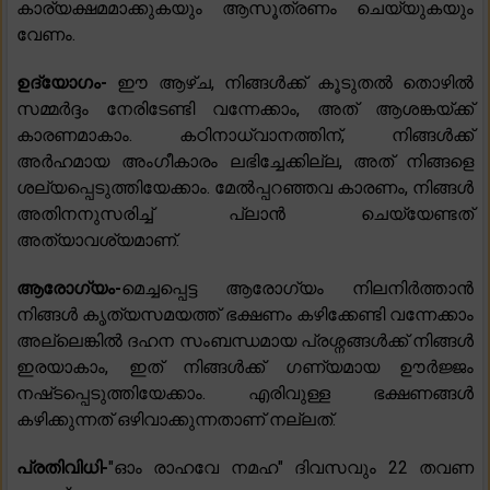
കാര്യക്ഷമമാക്കുകയും ആസൂത്രണം ചെയ്യുകയും
വേണം.
ഉദ്യോഗം-
ഈ ആഴ്ച, നിങ്ങൾക്ക് കൂടുതൽ തൊഴിൽ
സമ്മർദ്ദം നേരിടേണ്ടി വന്നേക്കാം, അത് ആശങ്കയ്ക്ക്
കാരണമാകാം. കഠിനാധ്വാനത്തിന്, നിങ്ങൾക്ക്
അർഹമായ അംഗീകാരം ലഭിച്ചേക്കില്ല, അത് നിങ്ങളെ
ശല്യപ്പെടുത്തിയേക്കാം. മേൽപ്പറഞ്ഞവ കാരണം, നിങ്ങൾ
അതിനനുസരിച്ച് പ്ലാൻ ചെയ്യേണ്ടത്
അത്യാവശ്യമാണ്.
ആരോഗ്യം-
മെച്ചപ്പെട്ട ആരോഗ്യം നിലനിർത്താൻ
നിങ്ങൾ കൃത്യസമയത്ത് ഭക്ഷണം കഴിക്കേണ്ടി വന്നേക്കാം
അല്ലെങ്കിൽ ദഹന സംബന്ധമായ പ്രശ്നങ്ങൾക്ക് നിങ്ങൾ
ഇരയാകാം, ഇത് നിങ്ങൾക്ക് ഗണ്യമായ ഊർജ്ജം
നഷ്‌ടപ്പെടുത്തിയേക്കാം. എരിവുള്ള ഭക്ഷണങ്ങൾ
കഴിക്കുന്നത് ഒഴിവാക്കുന്നതാണ് നല്ലത്.
പ്രതിവിധി-
"ഓം രാഹവേ നമഹ" ദിവസവും 22 തവണ