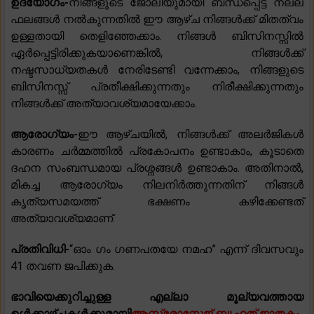
ഉദ്യോഗം-
നിങ്ങളുടെ ജോലിയുമായി ബന്ധപ്പെട്ട് നല്ല
ഫലങ്ങൾ നൽകുന്നതിൽ ഈ ആഴ്ച നിങ്ങൾക്ക് മിതത്വം
ഉള്ളതായി തെളിഞ്ഞേക്കാം. നിങ്ങൾ ബിസിനസ്സിൽ
ഏർപ്പെട്ടിരിക്കുകയാണെങ്കിൽ, നിങ്ങൾക്ക്
നഷ്ടസാധ്യതകൾ നേരിടേണ്ടി വന്നേക്കാം, നിങ്ങളുടെ
ബിസിനസ്സ് പ്രതീക്ഷിക്കുന്നതും നിരീക്ഷിക്കുന്നതും
നിങ്ങൾക്ക് അത്യാവശ്യമായേക്കാം.
ആരോഗ്യം-
ഈ ആഴ്‌ചയിൽ, നിങ്ങൾക്ക് അലർജികൾ
കാരണം ചർമ്മത്തിൽ പ്രകോപനം ഉണ്ടാകാം, കൂടാതെ
ദഹന സംബന്ധമായ പ്രശ്നങ്ങൾ ഉണ്ടാകാം. അതിനാൽ,
മികച്ച ആരോഗ്യം നിലനിർത്തുന്നതിന് നിങ്ങൾ
കൃത്യസമയത്ത് ഭക്ഷണം കഴിക്കേണ്ടത്
അത്യാവശ്യമാണ്.
പ്രതിവിധി-
“ഓം ഗം ഗണപതയേ നമഹ” എന്ന് ദിവസവും
41 തവണ ജപിക്കുക.
ഭാവിയെക്കുറിച്ചുള്ള എല്ലാ മൂല്യവത്തായ
ഉൾക്കാഴ്ചകൾക്കുമായി
ആസ്ട്രോസേജ് ബൃഹത് ജാതകം