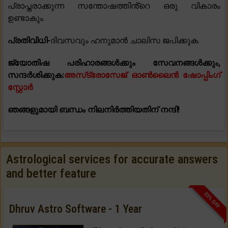
പ്രാപ്തരാക്കുന്ന സന്തോഷത്തിൻ്റെ ഒരു വികാരം
ഉണ്ടാകും.
പ്രതിവിധി-
ദിവസവും ഹനുമാൻ ചാലിസ ജപിക്കുക.
ജ്യോതിഷ പരിഹാരങ്ങൾക്കും സേവനങ്ങൾക്കും,
സന്ദർശിക്കുക:
അസ്‌ട്രോസേജ് ഓൺലൈൻ ഷോപ്പിംഗ്
സ്റ്റോർ
ഞങ്ങളുമായി ബന്ധം നിലനിർത്തിയതിന് നന്ദി!
Astrological services for accurate answers
and better feature
33% OFF
Dhruv Astro Software - 1 Year