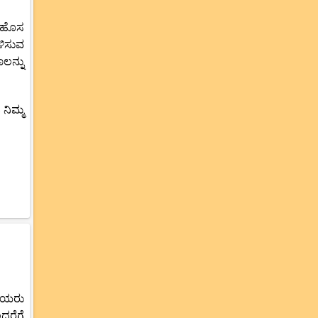
. ಹೊಸ
ಳಿಸುವ
ಾಲನ್ನು
 ನಿಮ್ಮ
ಳೀಯರು
ದರೆಗೆ