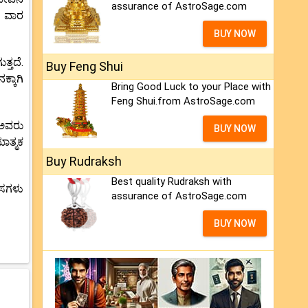
assurance of AstroSage.com
ಈ ವಾರ
BUY NOW
್ತದೆ.
Buy Feng Shui
್ಕಾಗಿ
Bring Good Luck to your Place with
Feng Shui.from AstroSage.com
ು ಅವರು
BUY NOW
ಾತ್ಮಕ
Buy Rudraksh
Best quality Rudraksh with
ಯಾಸಗಳು
assurance of AstroSage.com
BUY NOW