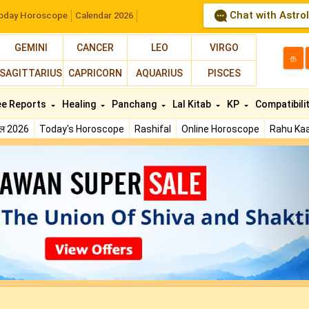
Chat with Astro
oday Horoscope
Calendar 2026
GEMINI
CANCER
LEO
VIRGO
த
SAGITTARIUS
CAPRICORN
AQUARIUS
PISCES
ee Reports
Healing
Panchang
Lal Kitab
KP
Compatibili
फल 2026
Today's Horoscope
Rashifal
Online Horoscope
Rahu Kaa
N