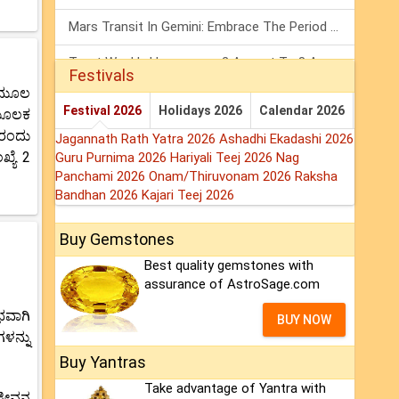
Mars Transit In Gemini: Embrace The Period Full Of Energy & Intelligence
Tarot Weekly Horoscope: 2 August To 8 August, 2026
Festivals
ಮ ಮೂಲ
Shanivar Vrat 2026: Saturn Will Serve Justice In Sawan Month!
Festival 2026
Holidays 2026
Calendar 2026
 ಮೂಲಕ
 ರಂದು
Jagannath Rath Yatra 2026
Ashadhi Ekadashi 2026
್ಯೆ 2
Guru Purnima 2026
Hariyali Teej 2026
Nag
Panchami 2026
Onam/Thiruvonam 2026
Raksha
Bandhan 2026
Kajari Teej 2026
Buy Gemstones
Best quality gemstones with
assurance of AstroSage.com
ಭವಾಗಿ
BUY NOW
ಳನ್ನು
Buy Yantras
Take advantage of Yantra with
 ಜೀವನ