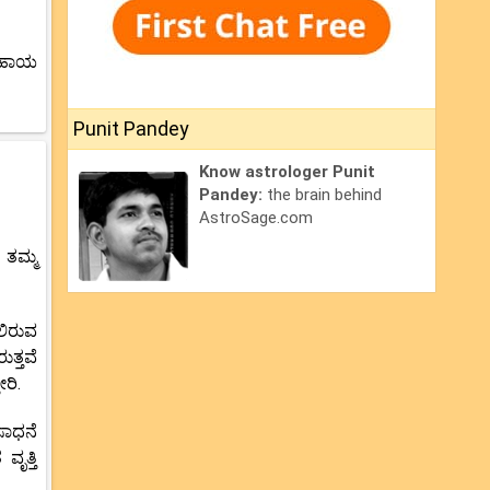
 ಸಹಾಯ
Punit Pandey
Know astrologer Punit
Pandey:
the brain behind
AstroSage.com
 ತಮ್ಮ
ಲಿರುವ
ತ್ತವೆ
ರಿ.
ಸಾಧನೆ
ೃತ್ತಿ