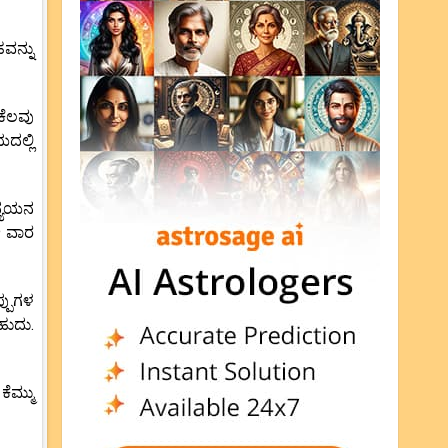
ವನ್ನು
ಕೆಲವು
ದಲ್ಲಿ
ಧ್ಯಯನ
ಈ ವಾರ
್ಪುಗಳ
ಹುದು.
ೆಮ್ಮು