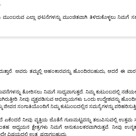
.
ು ಮುಂಬರುವ ಎಲ್ಲಾ ಘಟನೆಗಳನ್ನು ಮುಂಚಿತವಾಗಿ ತಿಳಿದುಕೊಳ್ಳಲು ನಿಮಗೆ
 ತೋರುತ್ತಾರೆ. ಅವರು ತಮ್ಮಲ್ಲಿ ಅಹಂಕಾರವನ್ನು ಹೊಂದಿರಬಹುದು, ಆದರೆ ಈ ವಾರ
ಭಾವನೆಗಳನ್ನು ತೋರಿಸಲು ನಿಮಗೆ ಸಾಧ್ಯವಾಗುತ್ತದೆ. ನಿಮ್ಮ ಕುಟುಂಬದಲ್ಲಿ ನಡೆಯ
ಗಿರುತ್ತೀರಿ. ನೀವು ವ್ಯಕ್ತಪಡಿಸುವ ಅಭಿಪ್ರಾಯಗಳು ಒಂದು ಉದ್ದೇಶವನ್ನು ಹೊಂದಿರು
ನಿಮ್ಮ ಜೀವನ ಸಂಗಾತಿಯೊಂದಿಗೆ ನಿಮ್ಮ ಕುಟುಂಬದಲ್ಲಿನ ಸಮಸ್ಯೆಗಳನ್ನು ಪರಿಹರಿಸುತ್ತೀ
ೆ ಏಕೆಂದರೆ ನೀವು ವೃತ್ತಿಯ ಜೊತೆಗೆ ಗುಣಮಟ್ಟವನ್ನು ತಲುಪಿಸುವಲ್ಲಿ ಉತ್ತಮ 
ಂತಹ ಅಧ್ಯಯನ ಕ್ಷೇತ್ರಗಳು ನಿಮಗೆ ಅನುಕೂಲಕರವಾಗಿರುತ್ತವೆ. ನೀವು ಉನ್ನತ ವ
ದೇ ವಿಷಯದಲ್ಲಿ ಉತ್ಕೃಷ್ಟರಾಗಬಹುದು.