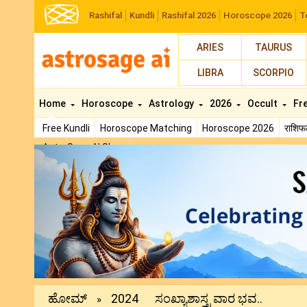
Rashifal
Kundli
Rashifal 2026
Horoscope 2026
T
ARIES
TAURUS
LIBRA
SCORPIO
Home
Horoscope
Astrology
2026
Occult
Fr
Free Kundli
Horoscope Matching
Horoscope 2026
राशि
AstroSage AI Shop
Previous
ಹೋಮ್
2024
ಸಂಖ್ಯಾಶಾಸ್ತ್ರ ವಾರ ಭವ..
»