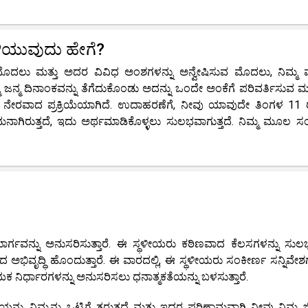
ಳಿಯುವುದು ಹೇಗೆ?
ಸುವ ಮೊದಲು ಮತ್ತು ಅದರ ವಿವಿಧ ಅಂಶಗಳನ್ನು ಅನ್ವೇಷಿಸುವ ಮೊದಲು, ನಿಮ್
್ಮ ಜನ್ಮ ದಿನಾಂಕವನ್ನು ತೆಗೆದುಕೊಂಡು ಅದನ್ನು ಒಂದೇ ಅಂಕೆಗೆ ಪರಿವರ್ತಿಸುವ
ು ನೇರವಾದ ಪ್ರಕ್ರಿಯೆಯಾಗಿದೆ. ಉದಾಹರಣೆಗೆ, ನೀವು ಯಾವುದೇ ತಿಂಗಳ 11
ಸಮನಾಗಿರುತ್ತದೆ, ಇದು ಅರ್ಥಮಾಡಿಕೊಳ್ಳಲು ಸುಲಭವಾಗುತ್ತದೆ. ನಿಮ್ಮ ಮೂಲ ಸಂಖ
ದ ಮಾರ್ಗವನ್ನು ಅನುಸರಿಸುತ್ತಾರೆ. ಈ ಸ್ಥಳೀಯರು ಕಠಿಣವಾದ ಕೆಲಸಗಳನ್ನು ಸುಲ
ಂದ ಅಭಿವೃದ್ಧಿ ಹೊಂದುತ್ತಾರೆ. ಈ ವಾರದಲ್ಲಿ, ಈ ಸ್ಥಳೀಯರು ಸಂಕೀರ್ಣ ಸನ್ನಿವೇಶಗ
ಣಾಯಕ ನಿರ್ಧಾರಗಳನ್ನು ಅನುಸರಿಸಲು ಧನಾತ್ಮಕತೆಯನ್ನು ಬಳಸುತ್ತಾರೆ.
ನು ನಿಮ್ಮನ್ನು ಒಟ್ಟಿಗೆ ತರುತ್ತದೆ ಮತ್ತು ಇದರ ಪರಿಣಾಮವಾಗಿ ನೀವು ನಿಮ್ಮ