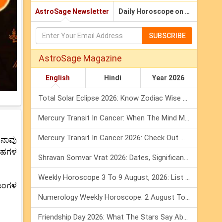
AstroSage Newsletter
Daily Horoscope on Email
SUBSCRIBE
AstroSage Magazine
English
Hindi
Year 2026
Total Solar Eclipse 2026: Know Zodiac Wise Prediction
Mercury Transit In Cancer: When The Mind Meets The Heart!
Mercury Transit In Cancer 2026: Check Out What It Brings For You
 ನಾವು
್ರಹಗಳ
Shravan Somvar Vrat 2026: Dates, Significance & Rituals In August
Weekly Horoscope 3 To 9 August, 2026: List Of Fasts & Festivals
 ಮಂಗಳ
Numerology Weekly Horoscope: 2 August To 8 August, 2026
Friendship Day 2026: What The Stars Say About Your Best Friend!