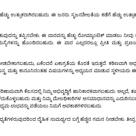
ಹೆಚ್ಚು ಉತ್ಸುಕರಾಗಿರಬಹುದು. ಈ ಜನರು ಸೃಜನಶೀಲತೆಯ ಕಡೆಗೆ ಹೆಚ್ಚು ಉತ್ಸಾಹ
ನ್ನು ತಪ್ಪಿಸಬೇಕು. ಈ ವಾರವನ್ನು ಹೆಚ್ಚು ರೋಮ್ಯಾಂಟಿಕ್ ಮಾಡಲು ನೀವು 
ಮಸ್ಯೆಗಳನ್ನು ಹೊಂದಿರಬಹುದು. ಈ ವಾರ ಎಲ್ಲದರಲ್ಲೂ ಪ್ರೀತಿ ಮತ್ತು ಪ್ರಣಯ
ನೀಡಬೇಕಾಗಬಹುದು, ಏಕೆಂದರೆ ಏಕಾಗ್ರತೆಯ ಕೊರತೆ ಇರುತ್ತದೆ. ಕಠಿಣವಾಗಿ ಅ
ಶಾಸ್ತ್ರ ಮತ್ತು ಕಾನೂನಿನಂತಹ ವಿಷಯಗಳನ್ನು ಅಧ್ಯಯನ ಮಾಡುವ ಸ್ಥಳೀಯರು 
ರಿಣಾಮವಾಗಿ ಕೆಲಸದಲ್ಲಿ ನಿಮ್ಮ ಅಭಿವೃದ್ಧಿಗೆ ಹಾನಿಕಾರಕವಾಗಬಹುದು. ಅಲ್ಲದೆ, ತಪ
ದುಕೊಳ್ಳಬಹುದು ಮತ್ತು ನಿಮ್ಮ ಮೇಲಧಿಕಾರಿಗಳ ಅಸಮಾಧಾನವನ್ನು ಎದುರಿಸಬ
ತ್ತು ಮಧ್ಯಮ ಲಾಭವನ್ನು ಪಡೆಯಲು ನಿಮಗೆ ಅವಕಾಶಗಳಿರಬಹುದು.
ಯತೆಗಳಿರುವುದರಿಂದ ದೈಹಿಕ ಸಾಮರ್ಥ್ಯದ ಬಗ್ಗೆ ಹೆಚ್ಚಿನ ಗಮನ ನೀಡಬೇಕು. ತೀವ್ರ ಕ