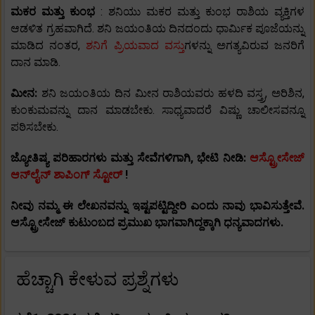
ಮಕರ ಮತ್ತು ಕುಂಭ
: ಶನಿಯು ಮಕರ ಮತ್ತು ಕುಂಭ ರಾಶಿಯ ವ್ಯಕ್ತಿಗಳ
ಆಡಳಿತ ಗ್ರಹವಾಗಿದೆ. ಶನಿ ಜಯಂತಿಯ ದಿನದಂದು ಧಾರ್ಮಿಕ ಪೂಜೆಯನ್ನು
ಮಾಡಿದ ನಂತರ,
ಶನಿಗೆ ಪ್ರಿಯವಾದ ವಸ್ತು
ಗಳನ್ನು ಅಗತ್ಯವಿರುವ ಜನರಿಗೆ
ದಾನ ಮಾಡಿ.
ಮೀನ:
ಶನಿ ಜಯಂತಿಯ ದಿನ ಮೀನ ರಾಶಿಯವರು ಹಳದಿ ವಸ್ತ್ರ, ಅರಿಶಿನ,
ಕುಂಕುಮವನ್ನು ದಾನ ಮಾಡಬೇಕು. ಸಾಧ್ಯವಾದರೆ ವಿಷ್ಣು ಚಾಲೀಸವನ್ನೂ
ಪಠಿಸಬೇಕು.
ಜ್ಯೋತಿಷ್ಯ ಪರಿಹಾರಗಳು ಮತ್ತು ಸೇವೆಗಳಿಗಾಗಿ, ಭೇಟಿ ನೀಡಿ:
ಆಸ್ಟ್ರೋಸೇಜ್
ಆನ್‌ಲೈನ್ ಶಾಪಿಂಗ್ ಸ್ಟೋರ್
!
ನೀವು ನಮ್ಮ ಈ ಲೇಖನವನ್ನು ಇಷ್ಟಪಟ್ಟಿದ್ದೀರಿ ಎಂದು ನಾವು ಭಾವಿಸುತ್ತೇವೆ.
ಆಸ್ಟ್ರೋಸೇಜ್ ಕುಟುಂಬದ ಪ್ರಮುಖ ಭಾಗವಾಗಿದ್ದಕ್ಕಾಗಿ ಧನ್ಯವಾದಗಳು.
ಹೆಚ್ಚಾಗಿ ಕೇಳುವ ಪ್ರಶ್ನೆಗಳು