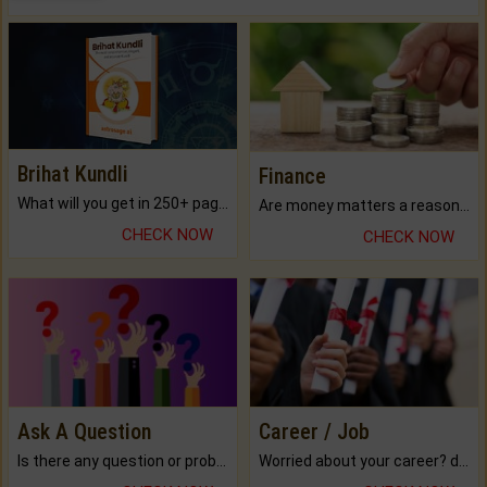
Brihat Kundli
Finance
What will you get in 250+ pages Colored Brihat Kundli.
Are money matters a reason for the dark-circles under your eyes?
CHECK NOW
CHECK NOW
Ask A Question
Career / Job
Is there any question or problem lingering.
Worried about your career? don't know what is.