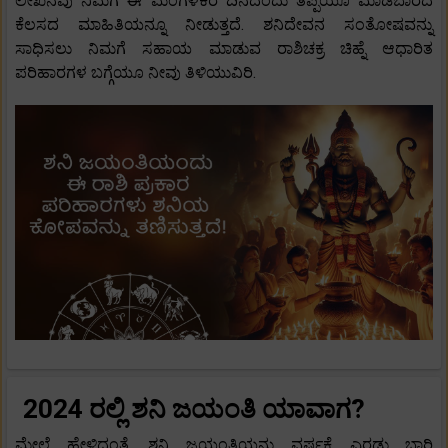
ಲೇಖನವು ನಿಮಗೆ ಈ ಮಂಗಳಕರ ದಿನದಂದು ತಪ್ಪಿಯೂ ಮಾಡಬಾರದ
ಕೆಲಸದ ಮಾಹಿತಿಯನ್ನೂ ನೀಡುತ್ತದೆ. ಶನಿದೇವನ ಸಂತೋಷವನ್ನು
ಸಾಧಿಸಲು ನಿಮಗೆ ಸಹಾಯ ಮಾಡುವ ರಾಶಿಚಕ್ರ ಚಿಹ್ನೆ ಆಧಾರಿತ
ಪರಿಹಾರಗಳ ಬಗ್ಗೆಯೂ ನೀವು ತಿಳಿಯುವಿರಿ.
2024 ರಲ್ಲಿ ಶನಿ ಜಯಂತಿ ಯಾವಾಗ?
ಮೇಲೆ ಹೇಳಿದಂತೆ, ಶನಿ ಜಯಂತಿಯನ್ನು ವರ್ಷಕ್ಕೆ ಎರಡು ಬಾರಿ