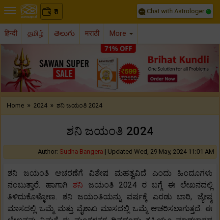
Chat with Astrologer
0
₹
हिन्दी
தமிழ்
తెలుగు
मराठी
More
Previous
Nex
»
»
Home
2024
ಶನಿ ಜಯಂತಿ 2024
ಶನಿ ಜಯಂತಿ 2024
Author:
Sudha Bangera
|
Updated Wed, 29 May, 2024 11:01 AM
ಶನಿ ಜಯಂತಿ ಆಚರಣೆಗೆ ವಿಶೇಷ ಮಹತ್ವವಿದೆ ಎಂದು ಹಿಂದೂಗಳು
ನಂಬುತ್ತಾರೆ. ಹಾಗಾಗಿ
ಶನಿ
ಜಯಂತಿ 2024 ರ ಬಗ್ಗೆ ಈ ಲೇಖನದಲ್ಲಿ
ತಿಳಿದುಕೊಳ್ಳೋಣ. ಶನಿ ಜಯಂತಿಯನ್ನು ವರ್ಷಕ್ಕೆ ಎರಡು ಬಾರಿ, ಜ್ಯೇಷ್ಠ
ಮಾಸದಲ್ಲಿ ಒಮ್ಮೆ ಮತ್ತು ವೈಶಾಖ ಮಾಸದಲ್ಲಿ ಒಮ್ಮೆ ಆಚರಿಸಲಾಗುತ್ತದೆ. ಈ