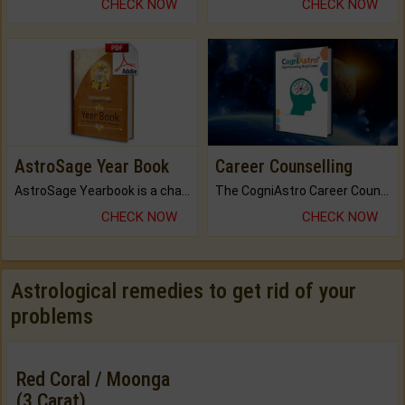
CHECK NOW
CHECK NOW
AstroSage Year Book
Career Counselling
AstroSage Yearbook is a channel to fulfill your dreams and destiny.
The CogniAstro Career Counselling Report is the most comprehensive report available on this topic.
CHECK NOW
CHECK NOW
Astrological remedies to get rid of your
problems
Red Coral / Moonga
(3 Carat)