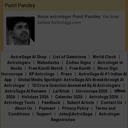
Punit Pandey
Know astrologer Punit Pandey:
the brain
behind AstroSage.com
AstroSage AI Shop
|
List of Gemstone
|
World Clock
|
Astrologers
|
Mahadasha
|
Zodiac Signs
|
Astrologer in
Noida
|
Free Kundli Match
|
Free Kundli
|
Moon Sign
Horoscope
|
KP Astrology
|
Press
|
AstroSage AI #1 Indian AI
App
|
Global Media Spotlight: AstroSage AI’s Breakthrough AI
Astrologer
|
10 Crore Question Answered By AI Astrologers
|
AstroSage AI Reviews
|
Lal Kitab
|
Horoscope 2026
|
राशिफल
2026
|
Holidays 2026
|
Calendar 2026
|
Astrology 2026
|
Astrology Tools
|
Feedback
|
Submit Article
|
Contact Us
|
About Us
|
Payment
|
Privacy Policy
|
Terms and
Conditions
|
Support
|
Jobs@AstroSage
|
Astrologer
Registration