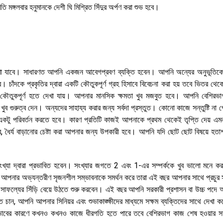
্রতি মঙ্গলবার হনুমানকে দেশী ঘি মিশ্রিত সিঁদুর অর্পণ করা শুভ হবে।
 দেখা যাবে। সাধারণত আপনি একজন আবেগপ্রবণ ব্যক্তি হবেন। আপনি অন্যের অনুভূতিকে 
চাঁদকে প্রকৃতির দ্বারা একটি কৌতুকপূর্ণ গ্রহ হিসাবে বিবেচনা করা হয় তবে ভিতর থেক
ঝে কৌতুকপূর্ণ হতে দেখা যায়। আপনার মানসিক ক্ষমতা খুব মজবুত হবে। আপনি বেশিরভ
 গুরুত্ব দেন। অন্যদের সাহায্য করার জন্য সর্বদা প্রস্তুত। কোনো কাজে সন্তুষ্টি না 
একটু পরিবর্তন করতে হবে। কারণ প্রতিটি কাজই আপনাকে প্রথম থেকেই তৃপ্তি দেয় এম
ধৈর্য বাড়ানোর চেষ্টা করা আপনার জন্য উপকারী হবে। আপনি যদি ছোট ছোট বিষয়ে হতাশ
খ্যা দ্বারা প্রভাবিত হবেন। সংখ্যার জগতে 2 এবং 1-এর সম্পর্ককে খুব ভালো মনে কর
আপনার অভ্যন্তরীণ সৃজনশীল সম্ভাবনাকে সমর্থন করে তারা এই বছর আপনার সাথে প্রচুর সং
ফল্যের সিঁড়ি বেয়ে উঠতে শুরু করবেন। এই বছর আপনি সরকারী প্রশাসন বা উচ্চ পদে অধ
চান, আপনি আপনার সিনিয়র এবং শুভাকাঙ্ক্ষীদের মাধ্যমে সক্ষম ব্যক্তিদের সাথে দেখা 
্রভাবের কারণে কখনও কখনও কাজে ধীরগতি হতে পারে তবে বেশিরভাগ কাজ শেষ হওয়ার সম