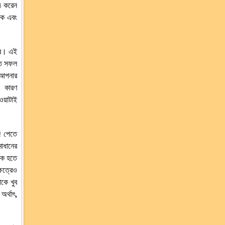
্দ করেন
ষক এবং
রে। এই
তে সফল
 আপনার
। কারণ
য়াটাই
ে পেতে
াধানের
়ক হতে
েত্রেও
কে খুব
র্থাৎ,