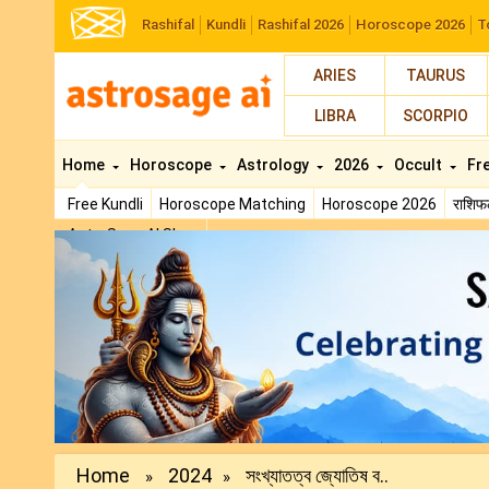
Rashifal
Kundli
Rashifal 2026
Horoscope 2026
T
ARIES
TAURUS
LIBRA
SCORPIO
Home
Horoscope
Astrology
2026
Occult
Fr
Free Kundli
Horoscope Matching
Horoscope 2026
राशि
AstroSage AI Shop
Previous
Home
2024
সংখ্যাতত্ব জ্যোতিষ ব..
»
»