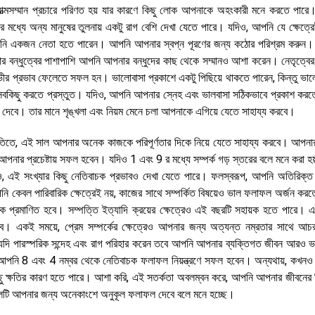
 আত্মসম্মান প্রচারে পরিণত হয় যার কারণে কিছু লোক আপনাকে অহংকারী মনে করতে পারে
ের মধ্যে অন্য মানুষের তুলনায় একটু রাগ বেশি দেখা যেতে পারে। যদিও, আপনি যে ক্ষেত্
আপনি একজন নেতা হতে পারেন। আপনি আপনার স্বপ্ন পূরণের জন্য কঠোর পরিশ্রম করুন
 বন্ধুত্বের পাশাপাশি আপনি আপনার বন্ধুদের কাছ থেকে সম্মানও আশা করেন। নেতৃত্বের 
র প্রভাব ফেলেতে সফল হন। ভালোবাসা প্রকাশে একটু পিছিয়ে থাকতে পারেন, কিন্তু ভালো
কিছু করতে প্রস্তুত। যদিও, আপনি আপনার স্নেহ এবং ভালবাসা সঠিকভাবে প্রকাশ করতে 
েবে। তার মানে শৃঙ্খলা এবং নিয়ম মেনে চলা আপনাকে এগিয়ে যেতে সাহায্য করবে।
িতিতে, এই সাল আপনার অনেক কাজকে পরিপূর্ণতার দিকে নিয়ে যেতে সাহায্য করবে। আপনার
আপনার প্রচেষ্টায় সফল হবেন। যদিও 1 এবং 9 র মধ্যে সম্পর্ক গড় স্তরের বলে মনে করা হয
দিও, এই সংখ্যার কিছু নেতিবাচক প্রভাবও দেখা যেতে পারে। ফলস্বরূপ, আপনি অতিরিক্ত 
েবল পারিবারিক ক্ষেত্রেই নয়, কাজের সাথে সম্পর্কিত বিষয়েও ভাল ফলাফল অর্জন করতে
ক প্রমাণিত হবে। সম্পত্তি ইত্যাদি ক্রয়ের ক্ষেত্রেও এই বছরটি সহায়ক হতে পারে। 
বে। একই সময়ে, প্রেম সম্পর্কের ক্ষেত্রেও আপনার জন্য অত্যন্ত নম্রতার সাথে আচ
দি পারস্পরিক সন্দেহ এবং রাগ পরিহার করেন তবে আপনি আপনার ব্যক্তিগত জীবন আরও ভ
নি 8 এবং 4 নম্বর থেকে নেতিবাচক ফলাফল নিয়ন্ত্রণে সফল হবেন। অন্যথায়, কখন
ও কিছু ক্ষতির কারণ হতে পারে। আশা করি, এই সতর্কতা অবলম্বন করে, আপনি আপনার জীবনের 
সালটি আপনার জন্য অনেকাংশে অনুকূল ফলাফল দেবে বলে মনে হচ্ছে।