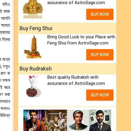
assurance of AstroSage.com
। যদিও
রেই কাজ
BUY NOW
। আপনি
ক্ষমতা
Buy Feng Shui
বাসায়
Bring Good Luck to your Place with
দ্বিধা
Feng Shui.from AstroSage.com
BUY NOW
 মধ্যে
়, তবুও
Buy Rudraksh
রাগ বা
Best quality Rudraksh with
 সক্ষম
assurance of AstroSage.com
এই বছর
রণ করা
BUY NOW
ালভাবে
ও কখনও
বিভিন্ন