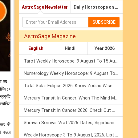
AstroSage Newsletter
Daily Horoscope on Email
SUBSCRIBE
AstroSage Magazine
English
Hindi
Year 2026
Tarot Weekly Horoscope: 9 August To 15 August, 2026
Numerology Weekly Horoscope: 9 August To 15 August, 2026
ভ হয়।
Total Solar Eclipse 2026: Know Zodiac Wise Prediction
াটির যে
্রকৃতি
Mercury Transit In Cancer: When The Mind Meets The Heart!
রভাবিত
Mercury Transit In Cancer 2026: Check Out What It Brings For You
Shravan Somvar Vrat 2026: Dates, Significance & Rituals In August
ন্য কী
মী বছরে
Weekly Horoscope 3 To 9 August, 2026: List Of Fasts & Festivals