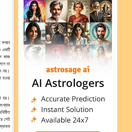
সম্মান
ে একটি
াগ কাজ
পেলে তা
ন নয়।
 হওয়া
া হয়।
খ্যায়
িষ্ঠিত
করে সেই
্ভাবনা