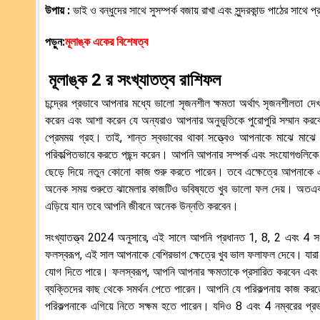
উপায় :
ভাই ও বন্ধুদের সাথে সুসম্পর্ক বজায় রাখা এবং সুন্দরকান্ড পাঠের সাথে প
পড়ুন:
মূলাঙ্ক একের বিশেষত্ব
মূলাঙ্ক 2 র
সংখ্যাতত্ব রাশিফল
চন্দ্রের প্রভাবে আপনার মধ্যে ভালো সৃজনশীল ক্ষমতা অর্থাৎ সৃজনশীলতা
করেন এবং আশা করেন যে অন্যরাও আপনার অনুভূতিকে পুরোপুরি সম্মান করবে। 
প্রেমময় গ্রহ। তাই, শান্ত স্বভাবের থাকা সত্ত্বেও আপনাকে মাঝে মা
পরিকল্পিতভাবে করতে পছন্দ করেন। আপনি আপনার সম্পর্ক এবং সংযোগগুলিকে খুব
ছেড়ে দিয়ে নতুন কোনো কাজ শুরু করতে পারেন। তবে এক্ষেত্রে আপনাকে 
অনেক সময় শুরুতে ঝামেলার কাজটিও ভবিষ্যতে খুব ভালো ফল দেয়। অতএব, 
এড়িয়ে যান তবে আপনি জীবনে অনেক উন্নতি করবেন।
সংখ্যাতত্ত্ব 2024 অনুসারে, এই সালে আপনি প্রধানত 1, 8, 2 এবং 4 সং
ফলস্বরূপ, এই সাল আপনাকে বেশিরভাগ ক্ষেত্রে খুব ভাল ফলাফল দেবে। যারা 
যোগ দিতে পারে। ফলস্বরূপ, আপনি আপনার ক্ষমতাকে প্রসারিত করবেন এবং সা
ব্যক্তিদের কাছ থেকে সমর্থন পেতে পারেন। আপনি যে পরিকল্পনায় কাজ করতে 
পরিকল্পনাকে এগিয়ে নিতে সক্ষম হতে পারেন। যদিও 8 এবং 4 নম্বরের প