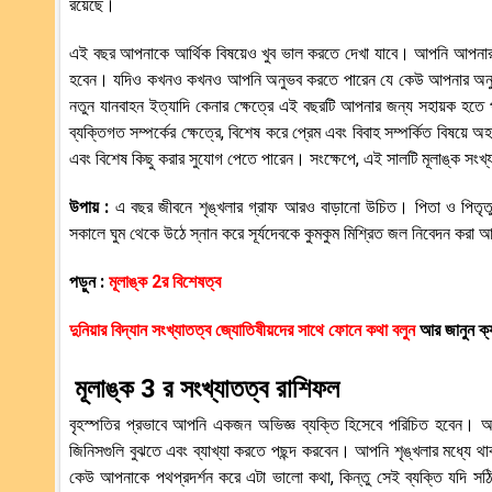
রয়েছে।
এই বছর আপনাকে আর্থিক বিষয়েও খুব ভাল করতে দেখা যাবে। আপনি আপনার প
হবেন। যদিও কখনও কখনও আপনি অনুভব করতে পারেন যে কেউ আপনার অনুভূতির অ
নতুন যানবাহন ইত্যাদি কেনার ক্ষেত্রে এই বছরটি আপনার জন্য সহায়ক হত
ব্যক্তিগত সম্পর্কের ক্ষেত্রে, বিশেষ করে প্রেম এবং বিবাহ সম্পর্কিত বি
এবং বিশেষ কিছু করার সুযোগ পেতে পারেন। সংক্ষেপে, এই সালটি মূলাঙ্ক সংখ
উপায় :
এ বছর জীবনে শৃঙ্খলার গ্রাফ আরও বাড়ানো উচিত। পিতা ও পিতৃতুল্য
সকালে ঘুম থেকে উঠে স্নান করে সূর্যদেবকে কুমকুম মিশ্রিত জল নিবেদন করা
পড়ুন :
মূলাঙ্ক 2র বিশেষত্ব
দুনিয়ার বিদ্যান সংখ্যাতত্ব জ্যোতিষীয়দের সাথে ফোনে কথা বলুন
আর জানুন ক্য
মূলাঙ্ক 3 র
সংখ্যাতত্ব রাশিফল
বৃহস্পতির প্রভাবে আপনি একজন অভিজ্ঞ ব্যক্তি হিসেবে পরিচিত হবেন। 
জিনিসগুলি বুঝতে এবং ব্যাখ্যা করতে পছন্দ করবেন। আপনি শৃঙ্খলার মধ্যে
কেউ আপনাকে পথপ্রদর্শন করে এটা ভালো কথা, কিন্তু সেই ব্যক্তি যদি সঠি