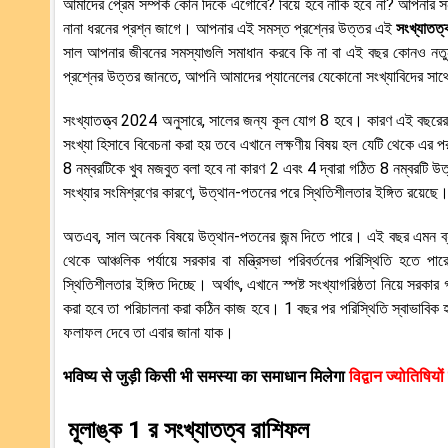
আমাদের প্রেম সম্পর্ক কোন দিকে এগোবে? বিয়ে হবে নাকি হবে না? আপনার সন
নানা ধরনের প্রশ্ন জাগে। আপনার এই সমস্ত প্রশ্নের উত্তর এই
সংখ্যাতত্
সাল আপনার জীবনের সমস্যাগুলি সমাধান করবে কি না বা এই বছর কোনও নতুন
প্রশ্নের উত্তর জানতে, আপনি আমাদের প্যানেলের যেকোনো সংখ্যাবিদের সাথে য
সংখ্যাতত্ত্ব 2024 অনুসারে, সালের জন্য কূল যোগ 8 হবে। কারণ এই বছরে
সংখ্যা হিসাবে বিবেচনা করা হয় তবে এখানে লক্ষণীয় বিষয় হল যেটি থেকে এর 
8 নম্বরটিকে খুব মজবুত বলা হবে না কারণ 2 এবং 4 দ্বারা গঠিত 8 নম্বরটি উত্
সংখ্যার সংমিশ্রণের কারণে, উত্থান-পতনের পরে স্থিতিশীলতার ইঙ্গিত রয়েছে
অতএব, সাল অনেক বিষয়ে উত্থান-পতনের জন্ম দিতে পারে। এই বছর এমন ব্
থেকে আঞ্চলিক পর্যায়ে সরকার বা মন্ত্রিসভা পরিবর্তনের পরিস্থিতি হতে পার
স্থিতিশীলতার ইঙ্গিত দিচ্ছে। অর্থাৎ, এখানে স্পষ্ট সংখ্যাগরিষ্ঠতা নিয়ে স
করা হবে তা পরিচালনা করা কঠিন কাজ হবে। 1 বছর পর পরিস্থিতি স্বাভাবিক 
ফলাফল দেবে তা এবার জানা যাক।
भविष्य से जुड़ी किसी भी समस्या का समाधान मिलेगा
विद्वान ज्योतिषियों
মূলাঙ্ক 1 র
সংখ্যাতত্ব রাশিফল