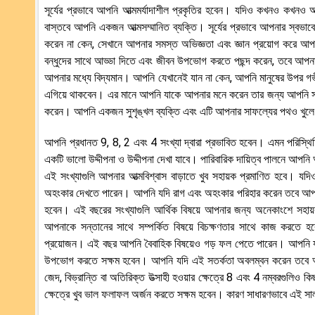
সূর্যের প্রভাবে আপনি আত্মমর্যাদাশীল প্রকৃতির হবেন। যদিও কখনও কখনও
বাস্তবে আপনি একজন আত্মসম্মানিত ব্যক্তি। সূর্যের প্রভাবে আপনার স্বভাব
করেন না কেন, সেখানে আপনার সমস্ত অভিজ্ঞতা এবং জ্ঞান প্রয়োগ করে 
বন্ধুদের সাথে আড্ডা দিতে এবং জীবন উপভোগ করতে পছন্দ করেন, তবে আপনার
আপনার মধ্যে বিদ্যমান। আপনি যেখানেই যান না কেন, আপনি মানুষের উপর গভী
এগিয়ে থাকবেন। এর মানে আপনি যাকে আপনার মনে করেন তার জন্য আপনি সব
করেন। আপনি একজন সুশৃঙ্খল ব্যক্তি এবং এটি আপনার সাফল্যের পথও খুলে দ
আপনি প্রধানত 9, 8, 2 এবং 4 সংখ্যা দ্বারা প্রভাবিত হবেন। এমন পরিস্থ
একটি ভালো উদ্দীপনা ও উদ্দীপনা দেখা যাবে। পারিবারিক দায়িত্ব পালনে আপনি 
এই সংখ্যাগুলি আপনার আত্মবিশ্বাস বাড়াতে খুব সহায়ক প্রমাণিত হবে। য
অহংকার দেখতে পারেন। আপনি যদি রাগ এবং অহংকার পরিহার করেন তবে আপনি ক
হবেন। এই বছরের সংখ্যাগুলি আর্থিক বিষয়ে আপনার জন্য অনেকাংশে সহায়
আপনাকে সন্তানের সাথে সম্পর্কিত বিষয়ে বিচক্ষণতার সাথে কাজ করতে হ
প্রয়োজন। এই বছর আপনি বৈবাহিক বিষয়েও গড় ফল পেতে পারেন। আপনি য
উপভোগ করতে সক্ষম হবেন। আপনি যদি এই সতর্কতা অবলম্বন করেন তবে আপ
জেদ, বিভ্রান্তি বা অতিরিক্ত উত্সাহী হওয়ার ক্ষেত্রে 8 এবং 4 নম্বরগুলি
ক্ষেত্রে খুব ভাল ফলাফল অর্জন করতে সক্ষম হবেন। কারণ সাধারণভাবে এই 