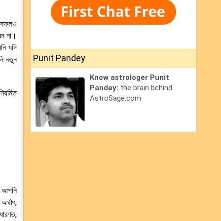
় সফলও
েন না।
নি যদি
Punit Pandey
নি নতুন
Know astrologer Punit
Pandey:
the brain behind
িয়মিত
AstroSage.com
। আপনি
র্থাৎ,
ধারণত,