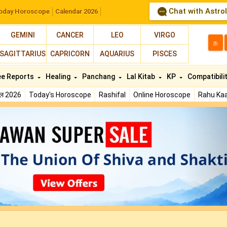
Chat with Astro
oday Horoscope
Calendar 2026
GEMINI
CANCER
LEO
VIRGO
த
SAGITTARIUS
CAPRICORN
AQUARIUS
PISCES
ee Reports
Healing
Panchang
Lal Kitab
KP
Compatibili
फल 2026
Today's Horoscope
Rashifal
Online Horoscope
Rahu Kaa
N