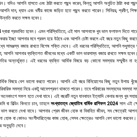
ন। যদিও আপনি হাসতে এবং ঠাট্টা করতে পছন্দ করেন, কিন্তু আপনি অনুচিত ঠাট্টা করা পছন
নি দান, ধ্যান এবং ধর্মীয় কাজে জড়িত হতে পছন্দ করতে পারেন। সিনিয়র, প্রবীণ, শিক্
বে উন্নতি করতে সক্ষম হবেন।
 4 দ্বারা প্রভাবিত হবেন। এমন পরিস্থিতিতে, এই সাল আপনাকে খুব ভাল ফলাফল দিতে পা
ু করার ইচ্ছা আপনার মনে প্রবল হয়ে উঠবে এবং আপনি চেষ্টা করলে এই বছর নতুন কিছু কর
ে সামঞ্জস্য বজায় রাখতে বিশেষ শক্তি দেবে। এই ধরনের পরিস্থিতিতে, আপনি শুধুমাত্র
ন না, আপনি আপনার ব্যক্তিগত জীবনের মধ্যে একটি ভাল ভারসাম্য বজায় রাখতে সক্ষম হবেন
ির অন্তর্ভুক্ত। এই ধরনের ব্যক্তি আর্থিক বিষয়ে বড় কোনো সমস্যার সম্মুখীন না হও
িক বিষয়ে বেশ ভালো করতে পারেন। আপনি এই বছর বিনিয়োগের কিছু নতুন উপায় খুঁজ
িবারিক সমস্যা নিয়ে একটু আবেগপ্রবণ থাকতে পারেন। তবে পরিবারের সদস্যদের সমস্যা সম
 অনেকাংশে সফল হতে দেখা যাবে। এই বছরটি নতুন যানবাহন ইত্যাদি কেনার জন্য খুব সহায
ি বা বিল্ডিং কিনতে চান, তাহলে
সংখ্যাতত্ব জ্যোতিষ বার্ষিক রাশিফল 2024
সাল এই ক্ষ
 ভাল করতে দেখা যাবে। আপনার প্রেম জীবন হোক বা বিবাহিত জীবন, সব ক্ষেত্রেই আপনা
সূচনা হোক বা কোনও অংশীদারিত্বের কাজ হোক, সেসব ক্ষেত্রেও আপনি বেশ ভালো করবেন। অ
র অনুভূতি দেবে।