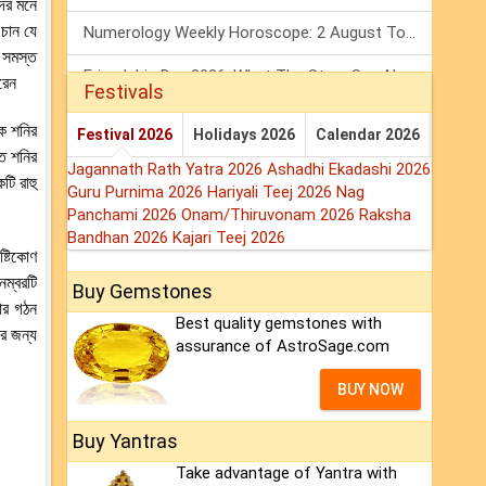
দের মনে
চান যে
Numerology Weekly Horoscope: 2 August To 8 August, 2026
 সমস্ত
Friendship Day 2026: What The Stars Say About Your Best Friend!
রেন
Festivals
Mars Transit In Gemini: Embrace The Period Full Of Energy & Intelligence
ে শনির
Festival 2026
Holidays 2026
Calendar 2026
িত শনির
Jagannath Rath Yatra 2026
Ashadhi Ekadashi 2026
টি রাহু
Guru Purnima 2026
Hariyali Teej 2026
Nag
Panchami 2026
Onam/Thiruvonam 2026
Raksha
Bandhan 2026
Kajari Teej 2026
্টিকোণ
নম্বরটি
Buy Gemstones
কার গঠন
Best quality gemstones with
র জন্য
assurance of AstroSage.com
BUY NOW
Buy Yantras
Take advantage of Yantra with