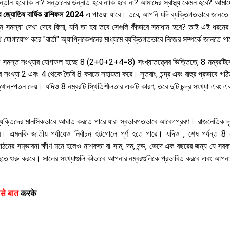
্তান হবে কি না? সন্তানের উন্নতি হবে নাকি হবে না? আমাদের স্বাস্থ্য কেমন হবে? আমা
ব জ্যোতিষ বার্ষিক রাশিফল 2024
এ পাওয়া যাবে। তবে, আপনি যদি ব্যক্তিগতভাবে জানতে 
 সমস্যা দেখা দেবে কিনা, যদি তা হয় তবে সেগুলি কীভাবে সমাধান হবে? তাই এই ধরনের
োগাযোগ করে "বার্তা" অ্যাপ্লিকেশনের মাধ্যমে ব্যক্তিগতভাবে নিজের সম্পর্কে জানতে পা
র সমস্ত সংখ্যার যোগফল হচ্ছে 8 (2+0+2+4=8) সংখ্যাতত্ত্বের ভিত্তিতে, 8 নম্বরটিক
পর সংখ্যা 2 এবং 4 থেকে তৈরি 8 করতে সহায়তা করে। সুতরাং, চন্দ্র এবং রাহুর প্রভাবে গঠ
থান-পতন দেয়। যদিও 8 নম্বরটি স্থিতিশীলতার একটি কারণ, তবে দুটি চন্দ্র সংখ্যা এবং এক
।
যক্তিদের মানসিকভাবে আঘাত করতে পারে যারা স্বভাবগতভাবে আবেগপ্রবণ। রাজনৈতিক দৃষ
ে। এমনকি জাতীয় পর্যায়েও নির্বাচন হট্টগোলে পূর্ণ হতে পারে। যদিও , শেষ পর্যন্ত 8 
রকার গঠনের সম্ভাবনা ক্ষীণ মনে হলেও নাশকতা বা সাম, দম, দন্ড, ভেদে এক বছরের জন্য যে সর
হতে শুরু করবে। সালের সংখ্যাগুলি কীভাবে আপনার নম্বরগুলিকে প্রভাবিত করবে এবং আপনা
 से बात
करके