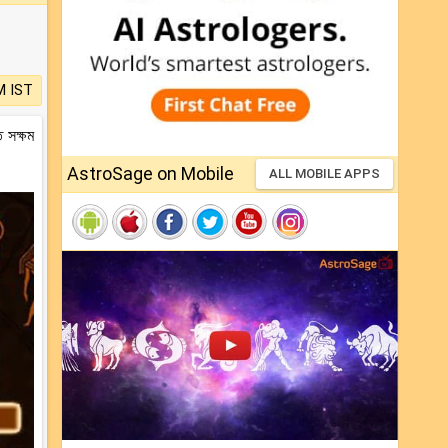
M IST
 সক্ষম
AstroSage on Mobile
ALL MOBILE APPS