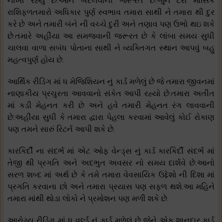
નાખી રહ્યું છે.આને બદલવાની જરૂરત છે.જુન ટેરો માસિક
રાશિફળતમારો અધિકાર પુર્ણ સ્વભાવ તમારા સાથી ને તમારા થી દુર
કરે છે અને તમારી બંને ની વચ્ચે દુરી અને તણાવ પણ ઉભો થઇ શકે
છે.તમારે અહીંયા આ સમજવાની જરૂરત છે કે લાંબા સમય સુધી
ચાલવા વાળા સબંધ પોતાના સાથી ને વ્યક્તિગત સ્થાન આપવું બહુ
મહત્વપુર્ણ હોય છે.
આર્થિક રીડિંગ માં ધ મેજિશિયન નું કાર્ડ મળેલું છે જે તમારા જીવનમાં
નાણાકીય પ્રચુરતા આવવાનો સંકેત આપી રહ્યો છે.તમારા અતીત
માં કડી મેહનત કરી છે અને હવે તમારી મેહનત રંગ લાવવાની
છે.અહીંયા સુધી કે તમારા દ્વારા પેહલા કરવામાં આવેલું કોઈ રોકાણ
પણ તમને સારું રિટર્ન આપી શકે છે.
કારકિર્દી ના સંદર્ભ માં એટ ઓફ વેન્ડ્સ નું કાર્ડ કારકિર્દી સંદર્ભ માં
તેજી થી પ્રગતિ અને અદભુત અવસર નો સમય દાર્શવે છે.આનો
સરળ શબ્દ માં અર્થ છે કે તમે તમારા વેવસાયિક ઉદ્દેશો ની દિશા માં
પ્રગતિ કરવાના છો અને તમારા પ્રયાસ પણ સફળ થશે.આ મહિને
તમારા માંથી થોડા લોકો ને પ્રમોશન પણ મળી શકે છે.
આરોગ્ય રીડિંગ માં ધ વર્લ્ડ નું કાર્ડ મળેલું છે જેને એક શાનદાર કાર્ડ