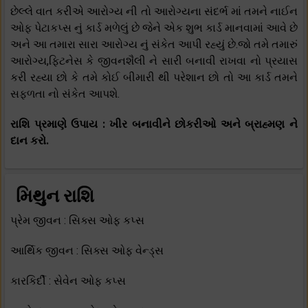
છેલ્લે વાત કરીએ આરોગ્ય ની તો આરોગ્યના સંદર્ભ માં તમને નાઈન
ઓફ પેટાકપ્સ નું કાર્ડ મળેલું છે જેને એક શુભ કાર્ડ માનવામાં આવે છે
અને આ તમારા સારા આરોગ્ય નું સંકેત આપી રહ્યું છે.જો તમે તમારું
આરોગ્ય,ફિટનેસ કે જીવનશૈલી ને સારી બનાવી રાખવા નો પ્રયાસ
કરી રહ્યા છો કે તમે કોઈ બીમારી થી પરેશાન છો તો આ કાર્ડ તમને
સફળતા નો સંકેત આપશે.
રાશિ પ્રમાણે ઉપાય : ખીર બનાવીને છોકરીઓ અને બ્રાહ્મણ ને
દાન કરો.
મિથુન રાશિ
પ્રેમ જીવન : સિક્સ ઓફ કપ્સ
આર્થિક જીવન : સિક્સ ઓફ વેન્ડ્સ
કારકિર્દી : સેવેન ઓફ કપ્સ