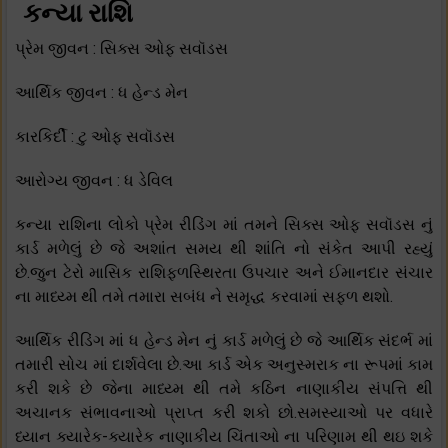
કન્યા રાશિ
પ્રેમ જીવન : સિક્સ ઓફ સવૉડસ
આર્થિક જીવન : ધ હેન્ડ મેન
કારકિર્દી : ટુ ઓફ સવૉડસ
આરોગ્ય જીવન : ધ ડેવિલ
કન્યા રાશિના લોકો પ્રેમ રીડિંગ માં તમને સિક્સ ઓફ સવૉડસ નું
કાર્ડ મળેલું છે જે અશાંત સમય થી શાંતિ નો સંકેત આપી રહ્યું
છે.જુન ટેરો માસિક રાશિફળસ્થિરતા ઉપચાર અને ઈમાનદાર સંચાર
ના માધ્ય્મ થી તમે તમારા સબંધ ને સમૃદ્ધ કરવામાં સફળ થશો.
આર્થિક રીડિંગ માં ધ હેન્ડ મેન નું કાર્ડ મળેલું છે જે આર્થિક સંદર્ભ માં
તમારી સોચ માં દાર્શવેલા છે.આ કાર્ડ એક અનુસ્મરાક ના રૂપમાં કામ
કરી શકે છે જેના માધ્ય્મ થી તમે કઠિન નાણાકીય સંપત્તિ થી
અચાનક સંભાવનાઓ પ્રાપ્ત કરી શકો છો.સમસ્યાઓ પર વધારે
ધ્યાન ક્યારેક-ક્યારેક નાણાકીય ચિંતાઓ ના પરિણામ થી થઇ શકે