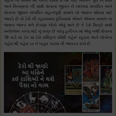
પેહલા ના સમય થી ચાલી રહ્યો છે.જો કોઈ વ્યક્તિ પુરા વિશ્વાસ
અને વિનમ્રતા ની સાથે પોતાના જીવન ને બદલવા સબંધિત અને
પોતાના જીવન સબંધિત મહત્વપુર્ણ સવાલ નો જવાબ શોધવા માટે
આવડે છે તો ટેરો ની રહસ્યમય દુનિયામાં એમને એમના સવાલ ના
જવાબ જરૂર મળે છે.ઘણા લોકો એવું માને છે કે ટેરો મિત્રો સાથે
મનોરંજન કરવા માટે નું સત્ર છે પરંતુ હકીકત માં એવું નથી.પોતાના
78 કાર્ડ ના ડેક માં ટેરો રાશિફળ સૌથી ગહેરૂં રહસ્ય અને લોકોના
ગહેરા થી ગહેરા ડર ને બહાર કાઢવા ની આવડત રાખે છે.