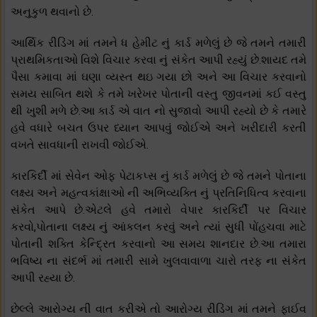
અનુકુળ થવાનો છે.
આર્થિક રીડિંગ માં તમને ધ હેમીટ નું કાર્ડ મળેલું છે જે તમને તમારી
પ્રાથમિકતાઓ વિશે વિચાર કરવા નું સંકેત આપી રહ્યું છે.શાયદ તમે
પૈસા કમાવા માં ઘણા વ્યસ્ત થઇ ગયા છો અને આ વિચાર કરવાનો
સમય સાબિત થશે કે તમે ખરેખર પોતાની વસ્તુ જીવનમાં કઈ વસ્તુ
થી ખુશી મળે છે.આ કાર્ડ એ વાત નો સુજાવો આપી રહ્યો છે કે તમારે
હવે વધારે બચત ઉપર ધ્યાન આપવું જોઈએ અને ખરીદારી કરતી
વખતે સાવધાની રાખવી જોઈએ.
કારકિર્દી માં સેવેન ઓફ પેટાકપ્સ નું કાર્ડ મળેલું છે જે તમને પોતાના
લક્ષ્ય અને મહત્વકાંક્ષાઓ ની અભિવ્યક્તિ નું પ્રતિનિધિત્વ કરવાના
સંકેત આપે છે.એટલે હવે તમારો વેપાર કારકિર્દી પર વિચાર
કરવો,પોતાના લક્ષ્ય નું આંકલન કરવું અને ત્યાં સુધી પોંહચવા માટે
પોતાની શક્તિ કેન્દ્રિત કરવાનો આ સમય શાનદાર છે.આ તમારા
ભવિષ્ય ના સંદર્ભ માં તમારી સામે ખુલવાવાળા ચારો તરફ ના સંકેત
આપી રહ્યા છે.
છેલ્લે આરોગ્ય ની વાત કરીએ તો આરોગ્ય રીડિંગ માં તમને ફાઈવ