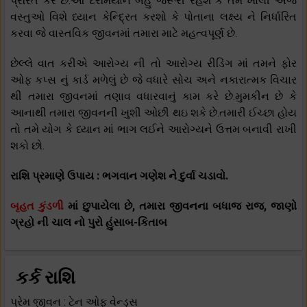
પ્રરિત કરે છે.આ દરમિયાન બહુ જરૂરી રહેશે કે તમે ખાલી એજ
વસ્તુઓ વિશે ધ્યાન કેન્દ્રિત કરશો કે પોતાના લક્ષ્ય ને નિર્ધારિત
કરવા જે વાસ્તવિક જીવનમાં તમારા માટે મહત્વપૂર્ણ છે.
છેલ્લે વાત કરીએ આરોગ્ય ની તો આરોગ્ય રીડિંગ માં તમને ફોર
ઓફ કપ્સ નું કાર્ડ મળેલું છે જે વધારે સોચ અને નકારાત્મક વિચાર
થી તમારા જીવનમાં તણાવ વધારવાનું કામ કરે છે.મુમકીન છે કે
આનાથી તમારા જીવનની ખુશી ઓછી થઇ શકે છે.તમારી ઈચ્છા હોય
તો તમે યોગ કે ધ્યાન માં ભાગ લઈને આરોગ્યને ઉત્તમ બનાવી રાખી
શકો છો.
રાશિ પ્રમાણે ઉપાય : ભગવાન ગણેશ ને દુર્વા ચડાવો.
બૃહત કુંડળી
માં છુપાયેલા છે, તમારા જીવનના બધાજ રાજ, જાણો
ગ્રહો ની ચાલ નો પુરો હુંસાબ-કિતાબ
કર્ક રાશિ
પ્રેમ જીવન : ટેન ઓફ વેન્ડ્સ