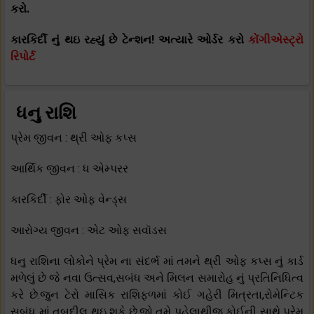
કરો.
કારકિર્દી નું થઇ રહ્યું છે ટેન્શન! અત્યારે ઓર્ડર કરો
કોંગીએસ્ટ્રો
રિપોર્ટ
ધનુ રાશિ
પ્રેમ જીવન : થ્રી ઓફ કપ્સ
આર્થિક જીવન : ધ એમ્પરર
કારકિર્દી : ફોર ઓફ વેન્ડ્સ
આરોગ્ય જીવન : એટ ઓફ સવૉડસ
ધનુ રાશિના લોકોને પ્રેમ ના સંદર્ભ માં તમને થ્રી ઓફ કપ્સ નું કાર્ડ
મળેલું છે જે નવા ઉત્સવ,સબંધ અને મિલન સમારોહ નું પ્રતિનિધિત્વ
કરે છે.જુન ટેરો માસિક રાશિફળમાં કોઈ ગહેરી મિત્રતા,રોમેન્ટિક
સબંધ માં તબદીલ થઇ શકે છે.જો તમે પહેલાથીજ કોઈની સાથે પ્રેમ