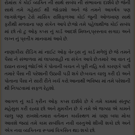
રોમાંસ કે કોઈ વ્યક્તિ ની સાથે સબંધ ની સંભાવના દાર્શવે છે જેની
સાથે તમે ગહેરાઈ થી જોડાશો અને જે તમને આકર્ષક પણ
લાગશે.જુન ટેરો માસિક રાશિફળઆ કોઈ જુની ઓળખાણ સાથે
ફરીથી મળવાના પણ સંકેત આપે છે.જો તમે પહેલાથીજ કોઈ સબંધ
માં છો તો ટુ ઓફ કપ્સ નું કાર્ડ આદર્શ મિલન,પ્રસ્તાવ સગાઇ અને
લગ્ન નું પ્રતીક માનવામાં આવે છે.
નાણાકીય રીડિંગ માં નાઈટ ઓફ વેન્ડ્સ નું કાર્ડ મળેલું છે જે તમને
પૈસા ને સંભાળવા માં લાપરવાહી ના સંકેત આપે છે.તમારે આ વાત નું
ધ્યાન રાખવું જોઈએ કે પોતાની બચત ને પુરી નહિ કરો કારણકે પછી
તમારે પૈસા ની પરેશાની ઉઠાવી પડી શકે છે.બચત ચાલુ કરી દો અને
પોતાના પૈસા ને સારી રીતે ખર્ચ કરો.આનાથી ભવિષ્ય માં તમે પરેશાની
થી નિપટવામાં સફળ રેહશો.
આગળ નું કાર્ડ ક્રીન ઓફ કપ્સ દાર્શવે છે કે તમે કામમાં સંતુષ્ટ
મહેસુસ કરી રહ્યા છો અને મુમકીન છે કે તમે એ જગ્યા એ કામને
ચાલુ પણ રાખશો.તમારા વર્તમાન કાર્યસ્થળ માં ઘણા બધા મોકા
આવશે જ્યાં તમે કામ સબંધિત નવી વસ્તુઓ શીખી શકો છો અને
એક નવા વ્યક્તિના રૂપમાં વિકસિત થઇ શકો છો.