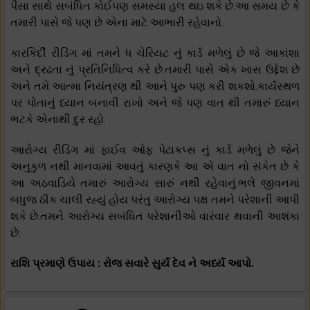
પૈસા સાથે સબંધિત કોઈપણ સમસ્યા હલ થઇ શકે છે.આ સમય છે કે
તમારી પાસે જે પણ છે એના માટે આભારી રહેવાનો.
કારકિર્દી રીડિંગ માં તમને ધ ચેરિયટ નું કાર્ડ મળેલું છે જે આકાંશા
અને દ્રઢતા નું પ્રતિનિધિત્વ કરે છે.તમારી પાસે એક ખાસ ઉદ્દેશ છે
અને તમે આત્મા નિયંત્રણ થી આને પુરુ પણ કરી શકશો.કાર્યસ્થળ
પર પોતાનું ધ્યાન બનાવી રાખો અને જે પણ વાત થી તમારું ધ્યાન
ભટકે એનાથી દુર રહો.
આરોગ્ય રીડિંગ માં ફાઈવ ઓફ પેટાકપ્સ નું કાર્ડ મળેલું છે જેને
અનુકુળ નથી માનવામાં આવતું કારણકે આ એ વાત નો સંકેત છે કે
આ અઠવાડિયે તમારું આરોગ્ય સારું નથી રહેવાનું.ભલે જીવનમાં
બધુજ ઠીક ચાલી રહ્યું હોય પરંતુ આરોગ્ય પક્ષ તમને પરેશાની આપી
શકે છે.તમને આરોગ્ય સબંધિત પરેશાનીઓ વારંવાર થવાની આશંકા
છે.
રાશિ પ્રમાણે ઉપાય : રોજ સવારે સુર્ય દેવ ને અર્ધ્ય આપો.