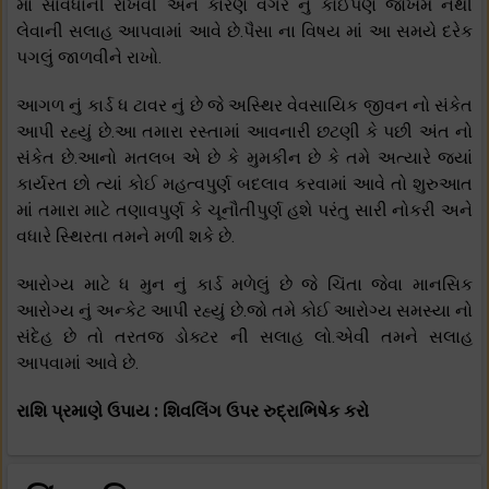
માં સાવધાની રાખવી અને કારણ વગર નું કોઈપણ જોખમ નથી
લેવાની સલાહ આપવામાં આવે છે.પૈસા ના વિષય માં આ સમયે દરેક
પગલું જાળવીને રાખો.
આગળ નું કાર્ડ ધ ટાવર નું છે જે અસ્થિર વેવસાયિક જીવન નો સંકેત
આપી રહ્યું છે.આ તમારા રસ્તામાં આવનારી છટણી કે પછી અંત નો
સંકેત છે.આનો મતલબ એ છે કે મુમકીન છે કે તમે અત્યારે જ્યાં
કાર્યરત છો ત્યાં કોઈ મહત્વપુર્ણ બદલાવ કરવામાં આવે તો શુરુઆત
માં તમારા માટે તણાવપુર્ણ કે ચૂનૌતીપુર્ણ હશે પરંતુ સારી નોકરી અને
વધારે સ્થિરતા તમને મળી શકે છે.
આરોગ્ય માટે ધ મુન નું કાર્ડ મળેલું છે જે ચિંતા જેવા માનસિક
આરોગ્ય નું અન્કેટ આપી રહ્યું છે.જો તમે કોઈ આરોગ્ય સમસ્યા નો
સંદેહ છે તો તરતજ ડોક્ટર ની સલાહ લો.એવી તમને સલાહ
આપવામાં આવે છે.
રાશિ પ્રમાણે ઉપાય : શિવલિંગ ઉપર રુદ્રાભિષેક કરો