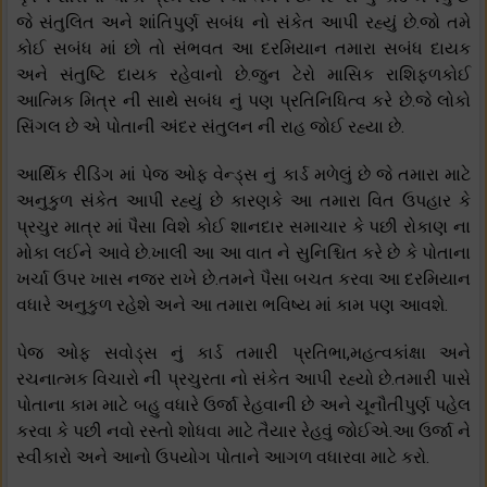
જે સંતુલિત અને શાંતિપુર્ણ સબંધ નો સંકેત આપી રહ્યું છે.જો તમે
કોઈ સબંધ માં છો તો સંભવત આ દરમિયાન તમારા સબંધ દાયક
અને સંતુષ્ટિ દાયક રહેવાનો છે.જુન ટેરો માસિક રાશિફળકોઈ
આત્મિક મિત્ર ની સાથે સબંધ નું પણ પ્રતિનિધિત્વ કરે છે.જે લોકો
સિંગલ છે એ પોતાની અંદર સંતુલન ની રાહ જોઈ રહ્યા છે.
આર્થિક રીડિંગ માં પેજ ઓફ વેન્ડ્સ નું કાર્ડ મળેલું છે જે તમારા માટે
અનુકુળ સંકેત આપી રહ્યું છે કારણકે આ તમારા વિત ઉપહાર કે
પ્રચુર માત્ર માં પૈસા વિશે કોઈ શાનદાર સમાચાર કે પછી રોકાણ ના
મોકા લઈને આવે છે.ખાલી આ આ વાત ને સુનિશ્ચિત કરે છે કે પોતાના
ખર્ચા ઉપર ખાસ નજર રાખે છે.તમને પૈસા બચત કરવા આ દરમિયાન
વધારે અનુકુળ રહેશે અને આ તમારા ભવિષ્ય માં કામ પણ આવશે.
પેજ ઓફ સવોડ્સ નું કાર્ડ તમારી પ્રતિભા,મહત્વકાંક્ષા અને
રચનાત્મક વિચારો ની પ્રચુરતા નો સંકેત આપી રહ્યો છે.તમારી પાસે
પોતાના કામ માટે બહુ વધારે ઉર્જા રેહવાની છે અને ચૂનૌતીપુર્ણ પહેલ
કરવા કે પછી નવો રસ્તો શોધવા માટે તૈયાર રેહવું જોઈએ.આ ઉર્જા ને
સ્વીકારો અને આનો ઉપયોગ પોતાને આગળ વધારવા માટે કરો.