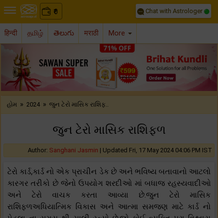
Chat with Astrologer
0
₹
हिन्दी
தமிழ்
తెలుగు
मराठी
More
Previous
Nex
»
»
હોમ
2024
જુન ટેરો માસિક રાશિફ..
જુન ટેરો માસિક રાશિફળ
Author:
Sanghani Jasmin
|
Updated Fri, 17 May 2024 04:06 PM IST
ટેરો કાર્ડ,કાર્ડ નો એક પ્રાચીન ડેક છે અને ભવિષ્ય બતાવાનો આટલો
કારગર તરીકો છે જેનો ઉપયોગ શરદીઓ માં બધાજ રહસ્યવાદીઓ
અને ટેરો વાચક કરતા આવ્યા છે.જુન ટેરો માસિક
રાશિફળઅધિયાત્મિક વિકાસ અને આત્મા સમજણ માટે કાર્ડ નો