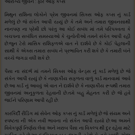
આરોગ્ય જીવન : ફોર ઓફ કપ્સ
મિથુન રાશિના લોકોને પ્રેમ જીવનમાં સિક્સ ઓફ કપ્સ નું કાર્ડ
મળેલું છે જે સંકેત આપી રહ્યું છે કે તમે અને તમારા જીવનસાથી
નાનપણ ના પ્રેમી છો પરંતુ આ કોઈ સબંધ માં તમે પરિપક્વતા કે
બચપના સબંધિત સમસ્યાઓ કે ચુનોતીઓ તમને સંકેત આપી રહી
છે.જુન ટેરો માસિક રાશિફળએ વાત ને દાર્શવે છે કે કોઈ પેહલાની
સાથી કે એક્સ તમારા સબંધ ને પ્રભાવિત કરી શકે છે કે તમારી બંને
વચ્ચે જગડા વધી શકે છે.
પૈસા ના સંદર્ભ માં તમને સિક્સ ઓફ વેન્ડ્સ નું કાર્ડ મળેલું છે જે
સંકેત આપી રહ્યું છે કે નાણાકીય સફળતા વાળું કાર્ડ માનવામાં આવે
છે.આ કાર્ડ નું આવવું એ વાત ને દાર્શવે છે કે નાણાકીય રૂપથી તમારા
જીવનમાં અનુકુળતા રેહવાની છે.તમે બહુ મેહનત કરી છે જે હવે
જઈને પરિણામ આપી રહી છે.
કારકિર્દી રીડિંગ માં સેવેન ઓફ કપ્સ નું કાર્ડ મળેલું છે જે સંયમ અને
સ્પષ્ટતા ની એક નવી ભાવના નો સંકેત આપી રહ્યો છે.આ અમને
વિવેકપુર્ણ નિર્ણય લેવા અને ખરાબ પૈસા ના વિકલ્પ થી દુર રહેવા માટે