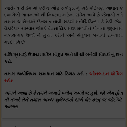
આરોગ્ય રીડિંગ માં ક્રીન ઓફ સવોડ્સ નું કાર્ડ કોઈપણ આઘાત કે
દબાયેલી ભાવનાઓ થી નિપટવા માટેના સંકેત આપે છે જેનાથી તમે
તમારા આરોગ્યને ઉત્તમ બનાવી શકશો.મનોચિકિત્સા કે રેકી જેવા
વૈકલ્પિક સારવાર જેમકે વેવસાયિક મદદ મેળવીને પોતાના જીવનમાં
નકારાત્મક ઉર્જા ને મુક્ત કરીને અને સંતુલન બનાવી રાખવામાં
મદદ મળે છે.
રાશિ પ્રમાણે ઉપાય : મંદિર માં દુધ અને ઘી થી બનેલી મીઠાઈ નું દાન
કરો.
તમામ જ્યોતિષય સમાધાન માટે ક્લિક કરો :
ઓનલાઇન શોપિંગ
સ્ટોર
અમને આશા છે કે તમને અમારો બ્લોગ ગમ્યો જ હશે. જો એમ હોય
તો તમારે તેને તમારા અન્ય શુભેચ્છકો સાથે શેર કરવું જ જોઈએ.
આભાર!