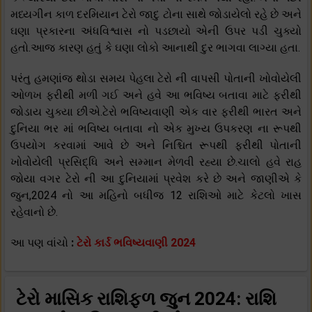
મધ્યગીન કાળ દરમિયાન ટેરો જાદુ ટોના સાથે જોડાયેલો રહે છે અને
ઘણા પ્રકારના અંધવિશ્વાસ નો પડછાયો એની ઉપર પડી ચુક્યો
હતો.આજ કારણ હતું કે ઘણા લોકો આનાથી દુર ભાગવા લાગ્યા હતા.
પરંતુ હમણાંજ થોડા સમય પેહલા ટેરો ની વાપસી પોતાની ખોવોયેલી
ઓળખ ફરીથી મળી ગઈ અને હવે આ ભવિષ્ય બતાવા માટે ફરીથી
જોડાય ચુક્યા છીએ.ટેરો ભવિષ્યવાણી એક વાર ફરીથી ભારત અને
દુનિયા ભર માં ભવિષ્ય બતાવા નો એક મુખ્ય ઉપકરણ ના રૂપથી
ઉપયોગ કરવામાં આવે છે અને નિશ્ચિત રૂપથી ફરીથી પોતાની
ખોવોયેલી પ્રસિદ્ધિ અને સમ્માન મેળવી રહ્યા છે.ચાલો હવે રાહ
જોયા વગર ટેરો ની આ દુનિયામાં પ્રવેશ કરે છે અને જાણીએ કે
જુન,2024 નો આ મહિનો બધીજ 12 રાશિઓ માટે કેટલો ખાસ
રહેવાનો છે.
આ પણ વાંચો
:
ટેરો કાર્ડ ભવિષ્યવાણી 2024
ટેરો માસિક રાશિફળ જુન 2024: રાશિ