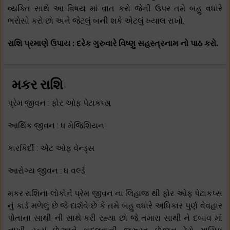
વ્યક્તિ સાથે આ વિષય માં વાત કરો જેની ઉપર તમે બહુ વધારે
ભરોસો કરો છો અને જેટલું બની શકે એટલું ખ્યાલ રાખો.
રાશિ પ્રમાણે ઉપાય : દરેક ગુરુવારે વિષ્ણુ સહસ્ત્રનામ નો પાઠ કરો.
મકર રાશિ
પ્રેમ જીવન : ફોર ઓફ પેટાકપ્સ
આર્થિક જીવન : ધ મેજિશિયન
કારકિર્દી : એટ ઓફ વેન્ડ્સ
આરોગ્ય જીવન : ધ વર્લ્ડ
મકર રાશિના લોકોને પ્રેમ જીવન ના લિહાજ થી ફોર ઓફ પેટાકપ્સ
નું કાર્ડ મળેલું છે જે દાર્શવે છે કે તમે બહુ વધારે અધિકાર પુર્ણ વેવહાર
પોતાના સાથી ની સાથે કરી રહ્યા છો જે તમારા સાથી ને દબાવ માં