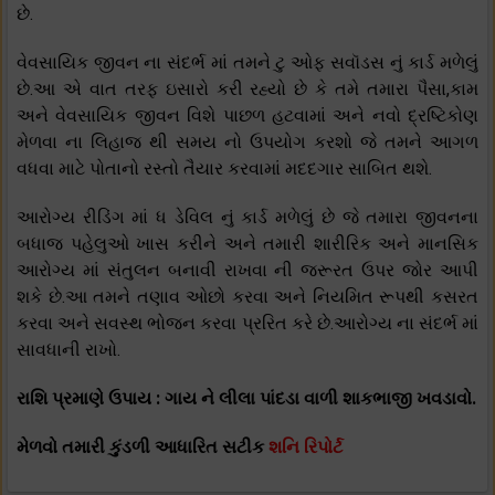
છે.
વેવસાયિક જીવન ના સંદર્ભ માં તમને ટુ ઓફ સવૉડસ નું કાર્ડ મળેલું
છે.આ એ વાત તરફ ઇસારો કરી રહ્યો છે કે તમે તમારા પૈસા,કામ
અને વેવસાયિક જીવન વિશે પાછળ હટવામાં અને નવો દ્રષ્ટિકોણ
મેળવા ના લિહાજ થી સમય નો ઉપયોગ કરશો જે તમને આગળ
વધવા માટે પોતાનો રસ્તો તૈયાર કરવામાં મદદગાર સાબિત થશે.
આરોગ્ય રીડિંગ માં ધ ડેવિલ નું કાર્ડ મળેલું છે જે તમારા જીવનના
બધાજ પહેલુઓ ખાસ કરીને અને તમારી શારીરિક અને માનસિક
આરોગ્ય માં સંતુલન બનાવી રાખવા ની જરૂરત ઉપર જોર આપી
શકે છે.આ તમને તણાવ ઓછો કરવા અને નિયમિત રૂપથી કસરત
કરવા અને સવસ્થ ભોજન કરવા પ્રરિત કરે છે.આરોગ્ય ના સંદર્ભ માં
સાવધાની રાખો.
રાશિ પ્રમાણે ઉપાય : ગાય ને લીલા પાંદડા વાળી શાકભાજી ખવડાવો.
મેળવો તમારી કુંડળી આધારિત સટીક
શનિ રિપોર્ટ