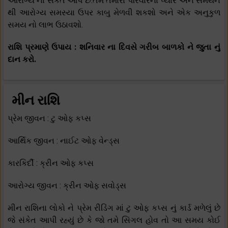
આરોગ્ય ના સંકેત આપે છે.તમે તમારા પરિવારના પ્યાર અને સમર્થન
થી આરોગ્ય સમસ્યા ઉપર કાબુ મેળવી શકશો અને એક અનુકુળ
સમય નો લાભ ઉઠાવશો.
રાશિ પ્રમાણે ઉપાય : શનિવાર ના દિવસે ગરીબ બાળકો ને જુતા નું
દાન કરો.
મીન રાશિ
પ્રેમ જીવન : ટુ ઓફ કપ્સ
આર્થિક જીવન : નાઈટ ઓફ વેન્ડ્સ
કારકિર્દી : ક્રીન ઓફ કપ્સ
આરોગ્ય જીવન : ક્રીન ઓફ સવોડ્સ
મીન રાશિના લોકો ને પ્રેમ રીડિંગ માં ટુ ઓફ કપ્સ નું કાર્ડ મળેલું છે
જે સંકેત આપી રહ્યું છે કે જો તમે સિંગલ હોવ તો આ સમય કોઈ