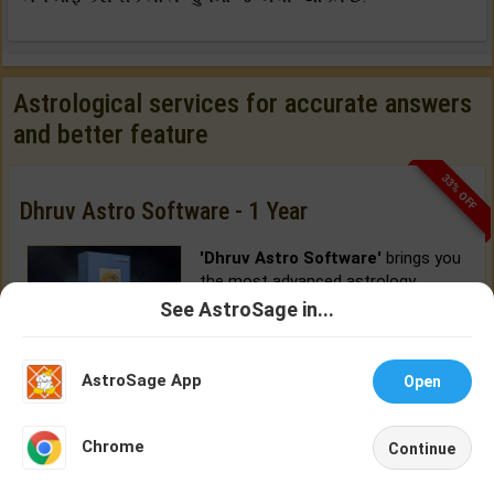
Astrological services for accurate answers
and better feature
33% OFF
Dhruv Astro Software - 1 Year
'Dhruv Astro Software'
brings you
the most advanced astrology
software features, delivered from
See AstroSage in...
Cloud.
Talk To
Chat With
Astrologer
Astrologer
AstroSage App
BUY NOW
Open
NEW
Chrome
Continue
Home
Shop
Call
Chat
Account