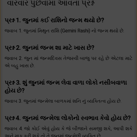
વારંવાર પુછવામાં આવતા પ્રશ્ન
પ્રશ્ન 1. જુનમાં કઈ રાશિનો જન્મ થયો છે?
જવાબ 1. જુનમાં મિથુન રાશિ (Gemini Rashi) નો જન્મ થયો છે.
પ્રશ્ન 2. જુનમાં જન્મ શા માટે ખાસ છે?
જવાબ 2. જુન માં જન્મદિવસ તેજસ્વી બાજુ પર રહે છે એટલા માટે
એ બહુ ખાસ છે.
પ્રશ્ન 3. શું જુનમાં જન્મ લેવા વાળા લોકો નસીબવાળા
હોય છે?
જવાબ 3. જુનમાં જન્મેલા બાળકમાં શનિ નું વ્યક્તિત્વ હોય છે.
પ્રશ્ન 4. જુનમાં જન્મેલા લોકોનો સ્વભાવ કેવો હોય છે?
જવાબ 4. જો કોઈ એવું હોય કે જે બીજાને સમજી શકે, આપી શકે
અને માફ કરી શકે તો તે જુનમાં જન્મેલી વ્યક્તિ છે.