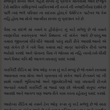
મજબુત સબંધ અને ગહેરા સબંધ નું પ્રતીક માનવામાં આવે છે.જુન
ટેરો માસિક રાશિફળબે વ્યક્તિઓ ની વચ્ચે ની નજદીકીયાં દાર્શવે છે
પછી ત્યાં ભલે પરિવાર ના સદસ્ય હોય,કે ર્પમેન્ટિક પાર્ટનર જ કેમ
નહિ હોય.આ મોકો આત્મીય સબંધ નું પ્રદશન કરે છે.
પૈસા ના સંદર્ભ માં તમને ધ હીરોફેન્ટ નું કાર્ડ મળેલું છે જે તમને
નાણાકીય સ્વતંત્રતા અને સ્થિરતા નો સંકેત આપે છે.પરંતુ,આ
તમારા જીવનમાં ધીરે-ધીરે આવશે પરંતુ સારી રીતે આવશે.આનો એ
પણ સંકેત છે કે તમે પૈસા કમાવા માટે માત્ર પારંપરિક રીતો પરજ
ભરોસો કરશો અને પોતાના પૈસા ને જોખમ માં નહિ નાખો.તમે ધીમી
અને સ્થિર ગતિ થી આગળ વધવાનું પસંદ કરશો.
કારકિર્દી રીડિંગ માં પેજ ઓફ કપ્સ નું કાર્ડ મળ્યું છે જે તમને રસ્તામાં
આવનારા નવા મોકા અને પ્રસ્તાવ નો સંકેત આપે છે.તમને પદ ની
સાથે તમારી ભુમિકાઓ અને જીમ્મેદારીઓ પણ વધવાની છે.તમે
અત્યારે તમારી કારકિર્દી માં જ્યાં પણ છો એનાથી સંતુષ્ટ નજર
આવશો અને આગળ પણ આજ રીતે કામ કરતા રહેવાનું પસંદ કરશો.
આરોગ્ય રીડિંગ માં તમને ટેન ઓફ કપ્સ નું કાર્ડ મળેલું છે જે સારા