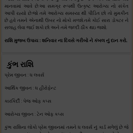
માનવામાં આવે છે.આ સમગ્ર રૂપથી ઉત્કૃષ્ટ આરોગ્ય નો સંકેત
આપી રહ્યો છે.જો તમે આરોગ્ય સમસ્યા થી પીડિત છો તો મુમકીન
છે હવે તમને એનાથી ઉંબર નો મોકો મળશે.તમે કોઈ સારા ડોક્ટર ને
સલાહ લેવા જઈ શકો છો અને તમે જલ્દી ઠીક થઇ જશો.
રાશિ મુજબ ઉપાય : શનિવાર ના દિવસે ગરીબો ને કંબલ નું દાન કરો.
કુંભ રાશિ
પ્રેમ જીવન : ધ લવર્સ
આર્થિક જીવન : ધ હીરોફેન્ટ
કારકિર્દી : પેજ ઓફ કપ્સ
આરોગ્ય જીવન : ટેન ઓફ કપ્સ
કુંભ રાશિના લોકો પ્રેમ જીવનમાં તમને ધ લવર્સ નું કાર્ડ મળેલું છે જે