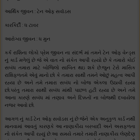
આર્થિક જીવન : ટેન ઓફ સવૉડસ
કારકિર્દી : ધ ટાવર
આરોગ્ય જીવન : ધ મુન
કર્ક રાશિના લોકો પ્રેમ જીવન ના સંદર્ભ માં તમને ટેન ઓફ વેન્ડ્સ
નું કાર્ડ મળેલું છે જે એ વાત નો સંકેત આપી રહ્યો છે કે તમારો કોઈ
સબંધ તમારા માટે બોજિલો સાબિત થઇ શકે છે.જુન ટેરો માસિક
રાશિફળતમે એવું માનો છો કે તમારા સાથી તમને ઓછું મહત્વ આપી
રહ્યા છે અને તમે તમારા સબંધ નો બોજ એકલા ઉઠાવી રહ્યા
છો.પરંતુ તમારા સાથી સબંધ માંથી પાછળ હટી રહ્યા છે અને તમે
આના કારણે સબંધ માં તણાવ અને દિક્કતોં ના બોજથી દબાયેલા
નજર આવો છો.
આગળ નું કાર્ડ ટેન ઓફ સવૉડસ નું છે જેને એક અનુકુળ કાર્ડ નથી
માનવામાં આવતું કારણકે આ નાણાકીય બરબાદી અને અસફળતા
નો સંકેત આપી રહ્યું છે.આ સમયે તમારે તમારી નાણાકીય લેણદેણ