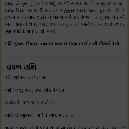
ઓફ વેન્ડ્સ નું કાર્ડ મળેલું છે જે સંકેત આપી રહ્યું છે કે આ
અઠવાડિયે તમે થોડી થકાવટ મહેસુસ કરશો અને મુમકીન છે કે
હલકો તાવ તમારા શરીર ને ખરાબ કરી શકે છે.આ વાત નું ધ્યાન રાખો
અને પોતાની ઉપર વધારે દબાવ નહિ નાખો અને પોતાના શરીર ઉપર
પણ વધારે દબાવ દેવાથી બચો.
રાશિ મુજબ ઉપાય : નાના બાળક ને ચણા ના લોટ ની મીઠાઈ વેંચો
વૃષભ રાશિ
પ્રેમ જીવન : ટેમ્પરેન્સ
આર્થિક જીવન : પેજ ઓફ વેન્ડ્સ
કારકિર્દી : પેજ ઓફ સવોડ્સ
આરોગ્ય જીવન : નાઈન ઓફ પેટાકપ્સ
વૃષભ રાશિના લોકો પ્રેમ સંદર્ભ માં તમને ટેમ્પરેન્સ નું કાર્ડ મળેલું છે