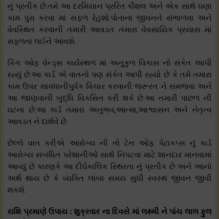
નું પ્રતીક છે.તમે આ દરમિયાન પ્રરિત કૌશલ અને એક સાથે ઘણા
કામ પુરા કરવા માં સફળ રેહશો.પોતાના જીવનને સંભાળવા અને
વેવસ્થિત કરવાની તમારી આવડત તમારા વેવસાયિક પ્રયાસ માં
સફળતા લઈને આવશે.
કિંગ ઓફ વેન્ડ્સ કાર્યસ્થળ માં અનુકુળ વિકાસ નો સંકેત આપી
રહ્યું છે.આ કાર્ડ એ વાતનો પણ સંકેત આપી રહ્યો છે કે તમે તમારા
કામ ઉપર સાવધાનીપુર્વક વિચાર કરવાની જરૂરત ને સમજવા અને
આ જાણવાની બુદ્ધિ વિકસિત કરી શકે છે.આ તમારી પાછળ ની
ઘટના છે.આ કાર્ડ તમારા અનુભવ,આત્મા,આશ્વાસન અને નેતૃત્વ
આવડત ને દાર્શવે છે.
છેલ્લે વાત કરીએ આરોગ્ય ની તો ટેન ઓફ પેટાકપ્સ નું કાર્ડ
આરોગ્ય સબંધિત પરેશાનીઓ સાથે નિપટવા માટે શાનદાર માનવામાં
આવ્યું છે કારણકે આ દીર્ઘકાલિક સ્થિરતા નું પ્રતીક છે અને આનો
અર્થ થાય છે કે વ્યક્તિ લાંબા સમય સુધી સ્વસ્થ જીવન જીવી
શકશે.
રાશિ પ્રમાણે ઉપાય : શુક્રવાર ના દિવસે માં લક્ષ્મી ને પાંચ લાલ ફુલ