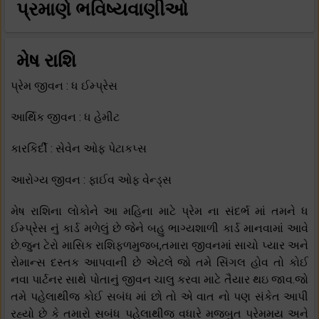
પ્રમાણે ભવિષ્યવાણીઓ
મેષ રાશિ
પ્રેમ જીવન : ધ ઈમ્પ્રેસ
આર્થિક જીવન : ધ હેમીટ
કારકિર્દી : સેવેન ઓફ પેટાકપ્સ
આરોગ્ય જીવન : ફાઈવ ઓફ વેન્ડ્સ
મેષ રાશિના લોકોને આ મહિના માટે પ્રેમ ના સંદર્ભ માં તમને ધ
ઈમ્પ્રેસ નું કાર્ડ મળેલું છે જેને બહુ ભાગ્યશાળી કાર્ડ માનવામાં આવે
છે.જુન ટેરો માસિક રાશિફળમુજબ,તમારા જીવનમાં સાચો પ્યાર અને
રોમાન્સ દસ્તક આપવાની છે એટલે જો તમે સિંગલ હોવ તો કોઈ
નવા પાર્ટનર સાથે પોતાનું જીવન ચાલુ કરવા માટે તૈયાર થઇ જાવ.જો
તમે પહેલાથીજ કોઈ સબંધ માં છો તો એ વાત નો પણ સંકેત આપી
રહ્યો છે કે તમારો સબંધ પહેલાથીજ વધારે મજબુત પ્રેમમય અને