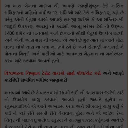
આ ખાસ લેખના માધ્ય્મ થી આપણે જાણીશુંજુન ટેરો માસિક
રાશિફળનો મહિનો બધીજ 12 રાશિઓ માટે ટેરો રાશિફળ શું કહે છે
પરંતુ એની પેહલા ચાલો આપણે સમજી લઈએ કે આ શક્તિશાળી
જાદુઈ ઉપકરણ આયવું તો ક્યાંથી આવ્યું.ખરેખર ટેરો નો ઉદ્ભવ
1400 દર્શક નો માનવામાં આવે છે.આનો સૌથી પેહલો ઉલ્લેખ ઇટલી
અને એની આસપાસ ની જગ્યા એ આવે છે.શુરુઆત માં આને મોટા
ઘરના લોકો તાસ ના પત્તા ના રૂપે રમે છે અને રોયલ્ટી કલાકારો ને
પોતાના મિત્રો અને પાર્ટીઓ માટે આવનારા મેહમાન ના મનોરંજન
કરવા માટે કરવામાં આવતો હતો.
વિશ્વભરના નિષ્ણાત ટેરોટ વાચકો સાથે કૉલ/ચેટ કરો
અને જાણો
કારકિર્દી સબંધિત બધીજ જાણકારી
માનવામાં આવે છે કે વાસ્તવ માં 16 મી સદી ની આસપાસ જ ટેરો કાર્ડ
નો ઉપયોગ ચાલુ કરવામાં આવ્યો હતો જયારે યુરોપ ના
રહસ્યવાદીઓ એ આને અભ્યાસ કરવા અને શીખવાનું ચાલુ કર્યું કે
કાર્ડ ને કઈ રીતે સરખી રીતે વેંચવાના હોય અને એ જટિલ રેખા
ચિત્ર ની પાછળ છુપાયેલા રહસ્ય ને સમજી શકાય.કહેવામાં આવે છે
કે ત્યારથી ટેરો ખાલી તાસ ના પત્તા ની રમત નથી રહી.એના પછી