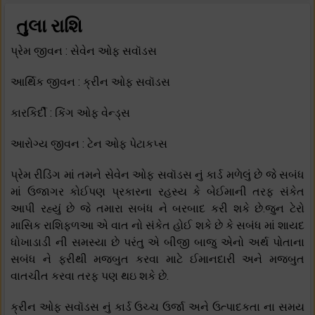
તુલા રાશિ
પ્રેમ જીવન : સેવેન ઓફ સવૉડસ
આર્થિક જીવન : ક્રીન ઓફ સવૉડસ
કારકિર્દી : કિંગ ઓફ વેન્ડ્સ
આરોગ્ય જીવન : ટેન ઓફ પેટાકપ્સ
પ્રેમ રીડિંગ માં તમને સેવેન ઓફ સવૉડસ નું કાર્ડ મળેલું છે જે સબંધ
માં ઉજાગર કોઈપણ પ્રકારના રહસ્ય કે બેઈમાની તરફ સંકેત
આપી રહ્યું છે જે તમારા સબંધ ને બરબાદ કરી શકે છે.જુન ટેરો
માસિક રાશિફળઆ એ વાત નો સંકેત હોઈ શકે છે કે સબંધ માં શાયદ
ધોખાડાડી ની સમસ્યા છે પરંતુ એ બીજી બાજુ એનો અર્થ પોતાના
સબંધ ને ફરીથી મજબુત કરવા માટે ઈમાનદારી અને મજબુત
વાતચીત કરવા તરફ પણ થઇ શકે છે.
ક્રીન ઓફ સવૉડસ નું કાર્ડ ઉચ્ચ ઉર્જા અને ઉત્પાદકતા ના સમય