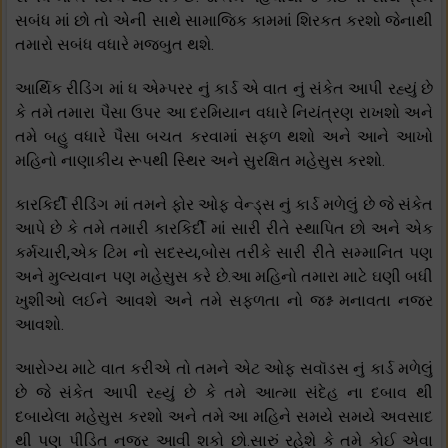
સબંધ માં છો તો એની સાથે સામાજિક કામમાં શિરકત કરશો જેનાથી
તમારો સબંધ વધારે મજબુત થશે.
આર્થિક રીડિંગ માં ધ એમ્પરર નું કાર્ડ એ વાત નું સંકેત આપી રહ્યું છે
કે તમે તમારા પૈસા ઉપર આ દરમિયાન વધારે નિયંત્રણ રાખશો અને
તમે બહુ વધારે પૈસા બચત કરવામાં સફળ થશો અને આને આખો
મહિનો નાણાકીય રૂપથી સ્થિર અને સુરક્ષિત મહેસુસ કરશો.
કારકિર્દી રીડિંગ માં તમને ફોર ઓફ વેન્ડ્સ નું કાર્ડ મળેલું છે જે સંકેત
આપે છે કે તમે તમારી કારકિર્દી માં સારી રીતે સ્થાપિત છો અને એક
કર્મચારી,એક ટિમ નો સદસ્ય,બોસ તરીકે સારી રીતે સમ્માનિત પણ
અને મુલ્યવાન પણ મહેસુસ કરે છે.આ મહિનો તમારા માટે ઘણી બધી
ખુશીઓ લઈને આવશે અને તમે સફળતા નો જશ્ન મનાવતા નજર
આવશો.
આરોગ્ય માટે વાત કરીએ તો તમને એટ ઓફ સવૉડસ નું કાર્ડ મળેલું
છે જે સંકેત આપી રહ્યું છે કે તમે આત્મા સંદેહ ના દબાવ થી
દબાયેલા મહેસુસ કરશો અને તમે આ મહિને સમયે સમયે અવસાદ
થી પણ પીડિત નજર આવી શકો છો.સારું રહેશે કે તમે કોઈ એવા