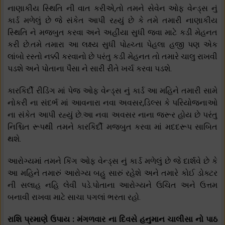
નાણાકીય સ્થિતિ ની વાત કરીએ,તો તમને સેવેન ઓફ વેન્ડ્સ નું
કાર્ડ મળેલું છે જે સંકેત આપી રહ્યું છે કે તમે તમારી નાણાકીય
સ્થિતિ ને મજબુત કરવા અને અહીંયા સુધી જવા માટે કડી મેહનત
કરી છે.તમે તમારા આ લક્ષ્ય સુધી પોહ્ચ્તા પેહલા હજી પણ એક
લાંબો રસ્તો નક્કી કરવાનો છે પરંતુ કડી મેહનત તો તમારે ચાલુ રાખવી
પડશે અને પોતાના પૈસા ને સારી રીતે ખર્ચ કરવા પડશે.
કારકિર્દી રીડિંગ માં પેજ ઓફ વેન્ડ્સ નું કાર્ડ આ મહિને તમારી સામે
નોકરી ના સંદર્ભ માં આવનારા નવા અવસર,ડિલ્સ કે પરિયોજનાઓ
ના સંકેત આપી રહ્યું છે.આ નવા અવસર નાના જરૂર હોય છે પરંતુ
નિશ્ચિત રૂપથી તમને કારકિર્દી મજબુત કરવા માં મદદરૂપ સાબિત
થશે.
આરોગ્યમાં તમને કિંગ ઓફ વેન્ડ્સ નું કાર્ડ મળેલું છે જે દાર્શવે છે કે
આ મહિને તમારું આરોગ્ય બહુ સારું રહેશે અને તમારે કોઈ ડોક્ટર
ની સલાહ નહિ લેવી પડે.પોતાના આરોગ્યને ઉચિત અને ઉત્તમ
બનાવી રાખવા માટે સાચા પગલાં ભરતા રહો.
રાશિ પ્રમાણે ઉપાય : મંગળવાર ના દિવસે હનુમાન ચાલીસા નો પાઠ