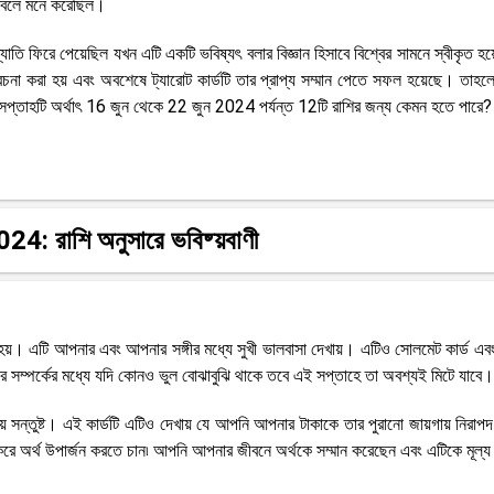
লো বলে মনে করেছিল।
যাতি ফিরে পেয়েছিল যখন এটি একটি ভবিষ্যৎ বলার বিজ্ঞান হিসাবে বিশ্বের সামনে স্বীকৃত হ
ে বিবেচনা করা হয় এবং অবশেষে ট্যারোট কার্ডটি তার প্রাপ্য সম্মান পেতে সফল হয়েছে। তাহ
 সপ্তাহটি অর্থাৎ 16 জুন থেকে 22 জুন 2024 পর্যন্ত 12টি রাশির জন্য কেমন হতে পারে?
24: রাশি অনুসারে ভবিষ্য়বাণী
বেচিত হয়। এটি আপনার এবং আপনার সঙ্গীর মধ্যে সুখী ভালবাসা দেখায়। এটিও সোলমেট কার্ড এবং
দের সম্পর্কের মধ্যে যদি কোনও ভুল বোঝাবুঝি থাকে তবে এই সপ্তাহে তা অবশ্যই মিটে যাবে।
িয়ে সন্তুষ্ট। এই কার্ডটি এটিও দেখায় যে আপনি আপনার টাকাকে তার পুরানো জায়গায় নিরাপ
 করে অর্থ উপার্জন করতে চান৷ আপনি আপনার জীবনে অর্থকে সম্মান করেছেন এবং এটিকে মূল্