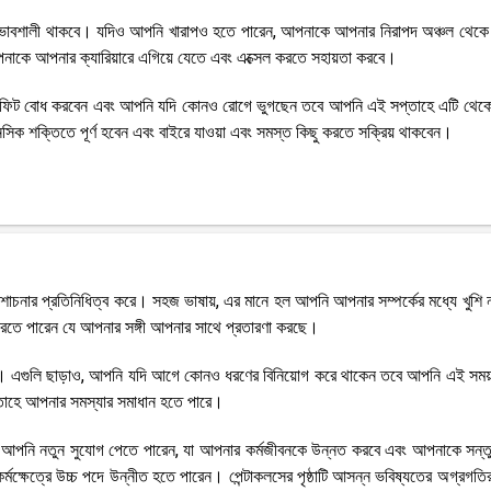
প্রভাবশালী থাকবে। যদিও আপনি খারাপও হতে পারেন, আপনাকে আপনার নিরাপদ অঞ্চল থেকে ব
াকে আপনার ক্যারিয়ারে এগিয়ে যেতে এবং এক্সেল করতে সহায়তা করবে।
আপনি ফিট বোধ করবেন এবং আপনি যদি কোনও রোগে ভুগছেন তবে আপনি এই সপ্তাহে এটি থেকে 
শক্তিতে পূর্ণ হবেন এবং বাইরে যাওয়া এবং সমস্ত কিছু করতে সক্রিয় থাকবেন।
শোচনার প্রতিনিধিত্ব করে। সহজ ভাষায়, এর মানে হল আপনি আপনার সম্পর্কের মধ্যে খুশি
রতে পারেন যে আপনার সঙ্গী আপনার সাথে প্রতারণা করছে।
ন। এগুলি ছাড়াও, আপনি যদি আগে কোনও ধরণের বিনিয়োগ করে থাকেন তবে আপনি এই সময়
্তাহে আপনার সমস্যার সমাধান হতে পারে।
 যে আপনি নতুন সুযোগ পেতে পারেন, যা আপনার কর্মজীবনকে উন্নত করবে এবং আপনাকে সন্তু
ক্ষেত্রে উচ্চ পদে উন্নীত হতে পারেন। পেন্টাকলসের পৃষ্ঠাটি আসন্ন ভবিষ্যতের অগ্রগতির