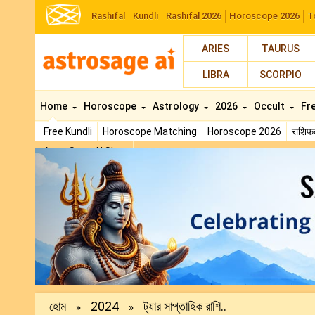
Rashifal
Kundli
Rashifal 2026
Horoscope 2026
T
ARIES
TAURUS
LIBRA
SCORPIO
Home
Horoscope
Astrology
2026
Occult
Fr
Free Kundli
Horoscope Matching
Horoscope 2026
राशि
AstroSage AI Shop
Previous
হোম
2024
ট্যার সাপ্তাহিক রাশি..
»
»