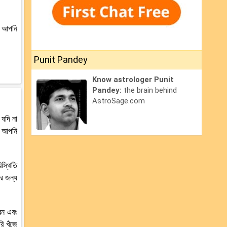
ে আপনি
Punit Pandey
Know astrologer Punit
Pandey:
the brain behind
AstroSage.com
 যদি না
। আপনি
স্থিতি
ার জন্য
েন এবং
 খুঁজে