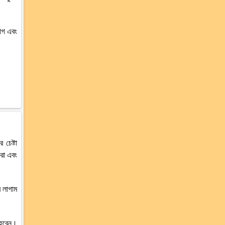
যোগ এবং
চেষ্টা
রা এবং
 লাগাম
ম হবেন।