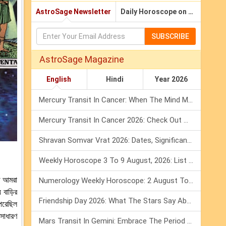
AstroSage Newsletter
Daily Horoscope on Email
SUBSCRIBE
AstroSage Magazine
English
Hindi
Year 2026
Mercury Transit In Cancer: When The Mind Meets The Heart!
Mercury Transit In Cancer 2026: Check Out What It Brings For You
Shravan Somvar Vrat 2026: Dates, Significance & Rituals In August
Weekly Horoscope 3 To 9 August, 2026: List Of Fasts & Festivals
ে আমরা
Numerology Weekly Horoscope: 2 August To 8 August, 2026
বাড়ির
Friendship Day 2026: What The Stars Say About Your Best Friend!
পেরেছিল
 সাধারণ
Mars Transit In Gemini: Embrace The Period Full Of Energy & Intelligence