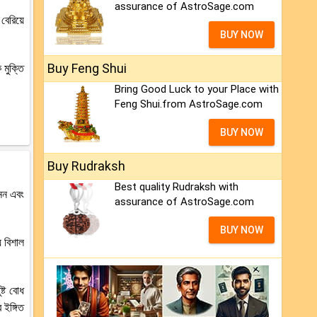
assurance of AstroSage.com
েরিয়ে
BUY NOW
Buy Feng Shui
মুক্তি
Bring Good Luck to your Place with
Feng Shui.from AstroSage.com
BUY NOW
Buy Rudraksh
Best quality Rudraksh with
 নন এবং
assurance of AstroSage.com
BUY NOW
 বিশাল
ষ্ট বোধ
 ইঙ্গিত