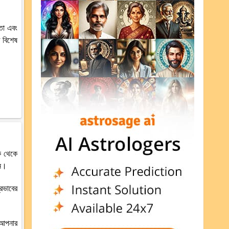
তা এবং
ি বিশেষ
িক থেকে
েন।
্রভাবের
 আপনার