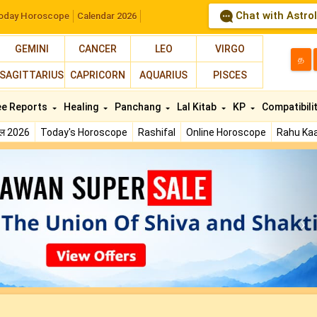
Chat with Astro
oday Horoscope
Calendar 2026
GEMINI
CANCER
LEO
VIRGO
த
SAGITTARIUS
CAPRICORN
AQUARIUS
PISCES
ee Reports
Healing
Panchang
Lal Kitab
KP
Compatibili
फल 2026
Today's Horoscope
Rashifal
Online Horoscope
Rahu Kaa
N