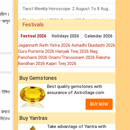
Tarot Weekly Horoscope: 2 August To 8 August, 2026
য়েছিল।
Shanivar Vrat 2026: Saturn Will Serve Justice In Sawan Month!
লে আসুন
Festivals
Mars Transit In Gemini 2026: Check Out Its Positive & Negative Impact
Festival 2026
Holidays 2026
Calendar 2026
Jagannath Rath Yatra 2026
Ashadhi Ekadashi 2026
Guru Purnima 2026
Hariyali Teej 2026
Nag
Panchami 2026
Onam/Thiruvonam 2026
Raksha
Bandhan 2026
Kajari Teej 2026
Buy Gemstones
Best quality gemstones with
 ইঙ্গিত
assurance of AstroSage.com
BUY NOW
দ রাখতে
Buy Yantras
য দিতেও
Take advantage of Yantra with