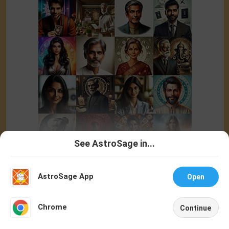
See AstroSage in...
Talk To
Chat With
Astrologer
Astrologer
AstroSage App
Open
NEW
Chrome
Continue
Home
Shop
Call
Chat
Account