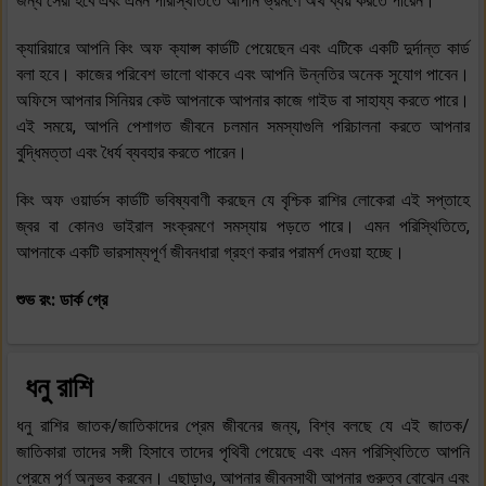
জন্য সেরা হবে এবং এমন পরিস্থিতিতে আপনি ভ্রমণে অর্থ ব্যয় করতে পারেন।
ক্যারিয়ারে আপনি কিং অফ ক্যাপ্স কার্ডটি পেয়েছেন এবং এটিকে একটি দুর্দান্ত কার্ড
বলা হবে। কাজের পরিবেশ ভালো থাকবে এবং আপনি উন্নতির অনেক সুযোগ পাবেন।
অফিসে আপনার সিনিয়র কেউ আপনাকে আপনার কাজে গাইড বা সাহায্য করতে পারে।
এই সময়ে, আপনি পেশাগত জীবনে চলমান সমস্যাগুলি পরিচালনা করতে আপনার
বুদ্ধিমত্তা এবং ধৈর্য ব্যবহার করতে পারেন।
কিং অফ ওয়ার্ডস কার্ডটি ভবিষ্যবাণী করছেন যে বৃশ্চিক রাশির লোকেরা এই সপ্তাহে
জ্বর বা কোনও ভাইরাল সংক্রমণে সমস্যায় পড়তে পারে। এমন পরিস্থিতিতে,
আপনাকে একটি ভারসাম্যপূর্ণ জীবনধারা গ্রহণ করার পরামর্শ দেওয়া হচ্ছে।
শুভ রং: ডার্ক গ্রে
ধনু রাশি
ধনু রাশির জাতক/জাতিকাদের প্রেম জীবনের জন্য, বিশ্ব বলছে যে এই জাতক/
জাতিকারা তাদের সঙ্গী হিসাবে তাদের পৃথিবী পেয়েছে এবং এমন পরিস্থিতিতে আপনি
প্রেমে পূর্ণ অনুভব করবেন। এছাড়াও, আপনার জীবনসাথী আপনার গুরুত্ব বোঝেন এবং