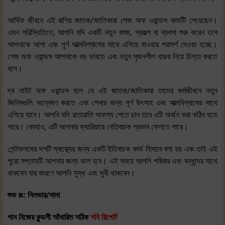
আর্থিক জীবনে এই রাশির জাতক/জাতিকারা পেজ অফ ওয়ান্ডস কার্ডটি পেয়েছেন।
এমন পরিস্থিতিতে, আপনি যদি একটি নতুন কাজ, প্রকল্প বা ব্যবসা শুরু করেন তবে
আপনাকে আশা এবং পূর্ণ আত্মবিশ্বাসের সাথে এগিয়ে যাওয়ার পরামর্শ দেওয়া হচ্ছে।
পেজ অফ ওয়ান্ডস আপনাকে বড় ভাবতে এবং নতুন সৃজনশীল ধারনা নিয়ে চিন্তা করতে
বলে।
দ্য নাইট অফ ওয়ান্ডস বলে যে এই জাতক/জাতিকারা তাদের কর্মজীবনে নতুন
জিনিসগুলি অন্বেষণ করতে এবং শেখার জন্য পূর্ণ উৎসাহ এবং আত্মবিশ্বাসের সাথে
এগিয়ে যাবে। আপনি যদি রাতারাতি সাফল্য পেতে চান তবে এটি অর্জন করা কঠিন হতে
পারে। কোথাও, এটি আপনার ক্যারিয়ারে নেতিবাচক প্রভাব ফেলতে পারে।
পেন্টাকলসের দশটি স্বাস্থ্যের জন্য একটি ইতিবাচক কার্ড হিসাবে বলা হয় এবং তাই এই
পুরো সপ্তাহটি আপনার জন্য ভাল হবে। এই সময়ে আপনি পরিবার এবং বন্ধুদের সাথে
থাকবেন যার কারণে আপনি সুস্থ এবং সুখী থাকবেন।
শুভ রং: সিলভার/সাদা
পান নিজের কুন্ডলী আঁধারিত সঠিক
শনি রিপোর্ট