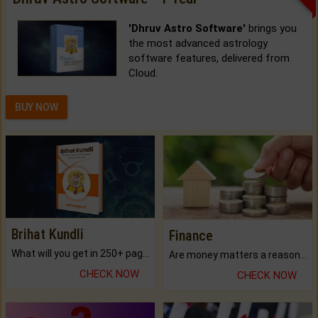
'Dhruv Astro Software'
brings you
the most advanced astrology
software features, delivered from
Cloud.
BUY NOW
Brihat Kundli
Finance
What will you get in 250+ pages Colored Brihat Kundli.
Are money matters a reason for the dark-circles under your eyes?
CHECK NOW
CHECK NOW