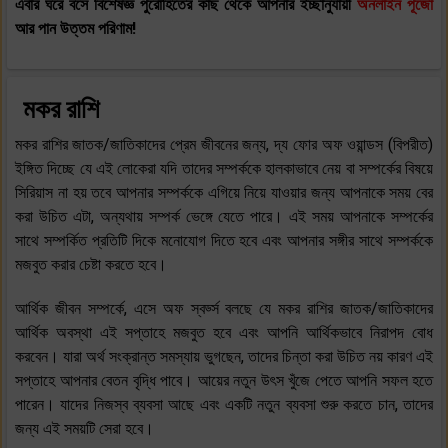
এবার ঘরে বসে বিশেষজ্ঞ পুরোহিতের কাছ থেকে আপনার ইচ্ছানুযায়ী
অনলাইন পূজো
আর পান উত্তম পরিণাম!
মকর রাশি
মকর রাশির জাতক/জাতিকাদের প্রেম জীবনের জন্য, দ্য ফোর অফ ওয়ান্ডস (বিপরীত)
ইঙ্গিত দিচ্ছে যে এই লোকেরা যদি তাদের সম্পর্ককে হালকাভাবে নেয় বা সম্পর্কের বিষয়ে
সিরিয়াস না হয় তবে আপনার সম্পর্ককে এগিয়ে নিয়ে যাওয়ার জন্য আপনাকে সময় বের
করা উচিত এটা, অন্যথায় সম্পর্ক ভেঙ্গে যেতে পারে। এই সময় আপনাকে সম্পর্কের
সাথে সম্পর্কিত প্রতিটি দিকে মনোযোগ দিতে হবে এবং আপনার সঙ্গীর সাথে সম্পর্ককে
মজবুত করার চেষ্টা করতে হবে।
আর্থিক জীবন সম্পর্কে, এসে অফ স্বর্ড্স বলছে যে মকর রাশির জাতক/জাতিকাদের
আর্থিক অবস্থা এই সপ্তাহে মজবুত হবে এবং আপনি আর্থিকভাবে নিরাপদ বোধ
করবেন। যারা অর্থ সংক্রান্ত সমস্যায় ভুগছেন, তাদের চিন্তা করা উচিত নয় কারণ এই
সপ্তাহে আপনার বেতন বৃদ্ধি পাবে। আয়ের নতুন উৎস খুঁজে পেতে আপনি সফল হতে
পারেন। যাদের নিজস্ব ব্যবসা আছে এবং একটি নতুন ব্যবসা শুরু করতে চান, তাদের
জন্য এই সময়টি সেরা হবে।