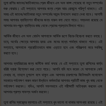
তুলা রাশির জাতক/জাতিকাদের প্রেম জীবনে এস অফ কাপ্স পেয়েছে যা নতুন সম্পর্কের
শুরু বোঝায়। এই সপ্তাহে আপনার জন্য প্রেম আর রোমান্সে পরিপূর্ণ থাকবে। এই
সময় এই জাতক/জাতিকারা নতুন সম্পর্কের আনন্দ উপভোগ করতে দেখা যাবে। আগামী
সময় আপনার ব্যাক্তিগত জীবনের জন্য দারুন বলা যেতে পারে। সম্ভবনা রয়েছে যে
আপনার মন-পছন্দ ব্যাক্তির কাছ থেকে প্রেমের প্রস্তাব মিলতে পারে।
আর্থিক জীবনে এস অফ বোর্ডস আপনাকে আর্থিক রূপে বিচার-বিবেচনা করতে বলছে।
তবে, অর্থের ক্ষেত্রে আপনার হৃদয় এবং মনের মধ্যে পার্থক্য থাকতে পারে। এই
সপ্তাহে, আপনাকে প্ররোচিতভাবে কাজ এড়াতে হবে এবং পরিকল্পনা করে সবকিছু
করতে হবে।
আপনার ক্যারিয়ারের জন্য জস্টিক কার্ড বলছে যে এই সপ্তাহে তুলা রাশিদের কার্য্য
বরিষ্ঠ দ্বারা বিশ্লেষণ করা যেতে পারে। আপনি যদি মনে করেন যে আপনাকে কেউ
দেখছে না, তাহলে চুপচাপ বসে থাকুন এবং আপনার চারপাশের জিনিসগুলি মনোযোগ
সহকারে পর্যবেক্ষণ করুন কারণ ঊর্ধ্বতন কর্মকর্তারা আপনার প্রতিটি কাজ খুব কাছ থেকে
পর্যবেক্ষণ করবেন। যদিও, আপনি সফলভাবে এই পরীক্ষাটি অতিক্রম করবেন এবং
আপনার প্রাপ্য সাফল্য অর্জন করবেন।
তুলা রাশির স্বাস্থ্যের ব্যাপারে এই সপ্তাহে খুব ভালো না থাকার আশংখ্যা রয়েছে। এই