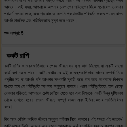
ভাবনাগুলি বা না বলা শব্দগুলি বিরক্ত করছে আর এটির প্রভাব আপনার স্বাস্থ্যে নজর
আসবে। এই সময়, আপনাকে আপনার চারপাশের পরিবেশের দিকে মনোযোগ দেওয়ার
পরামর্শ দেওয়া হচ্ছে এবং প্রয়োজনে আপনি প্রয়োজনীয় পরিবর্তন করতে পারেন যাতে
আপনি মানসিক এবং শারীরিকভাবে সুস্থ হতে পারেন।
শুভ সংখ্যা: 5
কর্কট রাশি
কর্কট রাশির জাতক/জাতিকাদের প্রেম জীবনে দ্য ফুল কার্ড মিলেছে যা একটি ভালো
কার্ড বলা যেতে পারে। এটি বোঝায় যে এই জাতক/জাতিকারা তাদের সম্পর্ক নিয়ে
গম্ভীর নয় বা আপনি যদি আপনার সম্পর্কটি স্থায়ী হতে চান তবে আপনাকে বিশ্বাস
রাখতে হবে যে পরিস্থিতি আপনার অনুকূলে থাকবে। এমন পরিস্থিতিতে, হাল ছেড়ে
দেওয়ার পরিবর্তে, আপনাকে চেষ্টা চালিয়ে যেতে হবে এবং বিশ্বকে একটি ভিন্ন দৃষ্টিকোণ
থেকে দেখতে হবে। প্রেম জীবনে, সম্পূর্ণ সাহস এবং ইতিবাচকতার প্রতিনিধিত্ব
করে।
কিং অফ বোঁর্ডস আর্থিক জীবনে অনুকূল পরিণাম নিয়ে আসবে। এই সময়ে এই জাতক/
জাতিকাদের উর্জা, অনুভব আর জোশ আপনাকে অর্থ সম্পর্কিত সমস্ত ধরণের লক্ষ্য