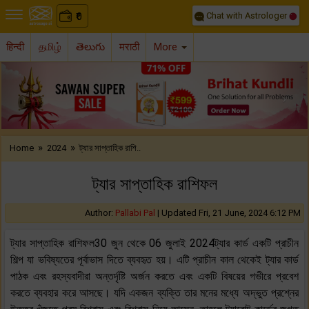
Chat with Astrologer
0
₹
हिन्दी
தமிழ்
తెలుగు
मराठी
More
Previous
Nex
»
»
Home
2024
ট্যার সাপ্তাহিক রাশি..
ট্যার সাপ্তাহিক রাশিফল
Author:
Pallabi Pal
|
Updated Fri, 21 June, 2024 6:12 PM
ট্যার সাপ্তাহিক রাশিফল30 জুন থেকে 06 জুলাই 2024ট্যার কার্ড একটি প্রাচীন
শিল্প যা ভবিষ্যতের পূর্বাভাস দিতে ব্যবহৃত হয়। এটি প্রাচীন কাল থেকেই ট্যার কার্ড
পাঠক এবং রহস্যবাদীরা অন্তর্দৃষ্টি অর্জন করতে এবং একটি বিষয়ের গভীরে প্রবেশ
করতে ব্যবহার করে আসছে। যদি একজন ব্যক্তি তার মনের মধ্যে অদ্ভুত প্রশ্নের