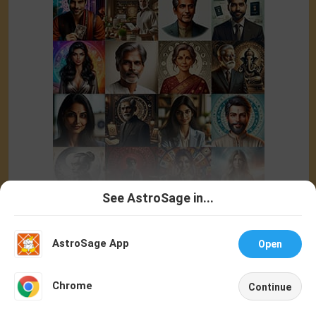
See AstroSage in...
Talk To
Chat With
Astrologer
Astrologer
AstroSage App
Open
NEW
Chrome
Continue
Home
Shop
Call
Chat
Account