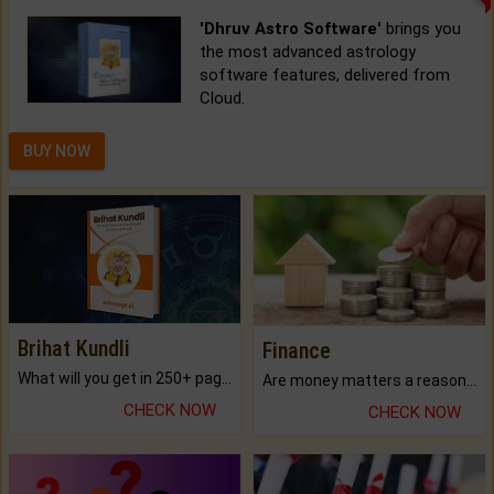
'Dhruv Astro Software'
brings you
the most advanced astrology
software features, delivered from
Cloud.
BUY NOW
Brihat Kundli
Finance
What will you get in 250+ pages Colored Brihat Kundli.
Are money matters a reason for the dark-circles under your eyes?
CHECK NOW
CHECK NOW