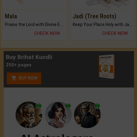
Mala
Jadi (Tree Roots)
Praise the Lord with Divine Energies of Mala.
Keep Your Place Holy with Jadi.
CHECK NOW
CHECK NOW
Buy Brihat Kundli
250+ pages
BUY NOW