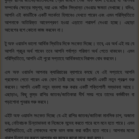
কুম্ভ রাশির জাতক/জাতিকাদের প্রেম জীবনে পেজ অফ কাপ্স পেয়েছে যা আপনার
সম্পর্কের ক্ষেত্রে সাদৃশ্য, দয়া এবং সঠিক সিদ্ধান্ত নেওয়ার ক্ষমতা দেখাচ্ছে। যদিও,
আপনি এই কার্ডটিকে একটি সতর্কতা হিসাবেও দেখতে পারেন এবং এমন পরিস্থিতিতে
আপনাকে অতিরিক্ত আবেগপ্রবণ হওয়া এড়াতে পরামর্শ দেওয়া হচ্ছে। এছাড়া
আবেগের বশে কোনো কাজ করবেন না।
টু অফ ওয়ার্ডস ভালো আর্থিক স্থিতির দিকে সংকেত দিচ্ছে। তবে, এর অর্থ এই নয় যে
আপনি প্রচুর অর্থ পাবেন তবে আপনি পর্যাপ্ত পরিমাণ অর্থ পেতে থাকবেন। এমন
পরিস্থিতিতে, আপনি এই পুরো সপ্তাহে আর্থিকভাবে নিরাপদ বোধ করবেন।
এস অফ ওয়ার্ডস আপনার ক্যারিয়ারের ব্যাপারে বলছে যে এই সপ্তাহে আপনি
প্রমোশন পেতে পারেন এবং যোগ তৈরী হচ্ছে অথবা আপনি একটি নতুন প্রকল্প শুরু
করবেন। আপনি একটি নতুন ব্যবসা শুরু করার একটি শক্তিশালী সম্ভাবনা আছে।
এছাড়াও, কিছু কুম্ভ রাশির জাতক/জাতিকারা দীর্ঘ সময় পরে তাদের কর্মজীবন বা
পড়াশোনা পুনরায় শুরু করবে।
এইট অফ ওয়ার্ডস সংকেত দিচ্ছে যে এই রাশির জাতক/জাতিকা মানসিক চাপ, অজানা
ভয়, নেতিবাচক চিন্তাভাবনা বা নিজেকে সন্দেহ করতে পারে বলে মনে হতে পারে। এমন
পরিস্থিতিতে, এই লোকদের পক্ষে ভাল কাজ করা কঠিন হতে পারে। আপনার মনের
খারাপ চিন্তা দূর করতে আপনার খুব কাছের কারো সাথে কথা বলুন।