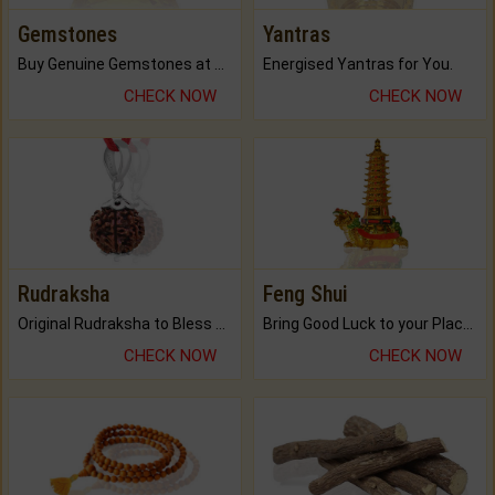
Gemstones
Yantras
Buy Genuine Gemstones at Best Prices.
Energised Yantras for You.
CHECK NOW
CHECK NOW
Rudraksha
Feng Shui
Original Rudraksha to Bless Your Way.
Bring Good Luck to your Place with Feng Shui.
CHECK NOW
CHECK NOW