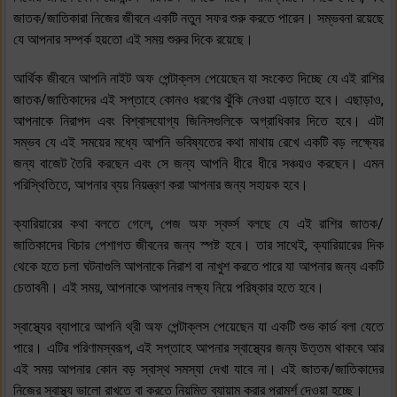
জাতক/জাতিকারা নিজের জীবনে একটি নতুন সফর শুরু করতে পারেন। সম্ভবনা রয়েছে
যে আপনার সম্পর্ক হয়তো এই সময় শুরুর দিকে রয়েছে।
আর্থিক জীবনে আপনি নাইট অফ পেন্টাক্লস পেয়েছেন যা সংকেত দিচ্ছে যে এই রাশির
জাতক/জাতিকাদের এই সপ্তাহে কোনও ধরণের ঝুঁকি নেওয়া এড়াতে হবে। এছাড়াও,
আপনাকে নিরাপদ এবং বিশ্বাসযোগ্য জিনিসগুলিকে অগ্রাধিকার দিতে হবে। এটা
সম্ভব যে এই সময়ের মধ্যে আপনি ভবিষ্যতের কথা মাথায় রেখে একটি বড় লক্ষ্যের
জন্য বাজেট তৈরি করছেন এবং সে জন্য আপনি ধীরে ধীরে সঞ্চয়ও করছেন। এমন
পরিস্থিতিতে, আপনার ব্যয় নিয়ন্ত্রণ করা আপনার জন্য সহায়ক হবে।
ক্যারিয়ারের কথা বলতে গেলে, পেজ অফ স্বর্ড্স বলছে যে এই রাশির জাতক/
জাতিকাদের বিচার পেশাগত জীবনের জন্য স্পষ্ট হবে। তার সাথেই, ক্যারিয়ারের দিক
থেকে হতে চলা ঘটনাগুলি আপনাকে নিরাশ বা নাখুশ করতে পারে যা আপনার জন্য একটি
চেতাবনী। এই সময়, আপনাকে আপনার লক্ষ্য নিয়ে পরিষ্কার হতে হবে।
স্বাস্থ্যের ব্যাপারে আপনি থ্রী অফ পেন্টাক্লস পেয়েছেন যা একটি শুভ কার্ড বলা যেতে
পারে। এটির পরিণামস্বরূপ, এই সপ্তাহে আপনার স্বাস্থ্যের জন্য উত্তম থাকবে আর
এই সময় আপনার কোন বড় স্বাস্থ সমস্যা দেখা যাবে না। এই জাতক/জাতিকাদের
নিজের স্বাস্থ্য ভালো রাখতে বা করতে নিয়মিত ব্যায়াম করার পরামর্শ দেওয়া হচ্ছে।