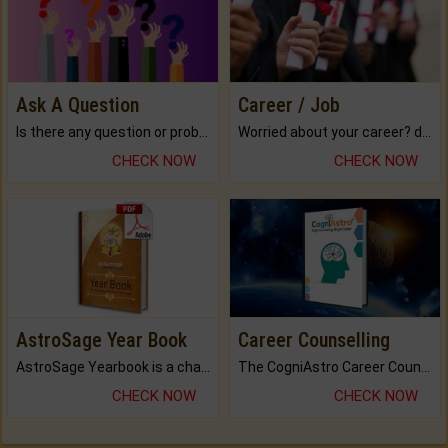
Ask A Question
Career / Job
Is there any question or problem lingering.
Worried about your career? don't know what is.
CHECK NOW
CHECK NOW
AstroSage Year Book
Career Counselling
AstroSage Yearbook is a channel to fulfill your dreams and destiny.
The CogniAstro Career Counselling Report is the most comprehensive report available on this topic.
CHECK NOW
CHECK NOW