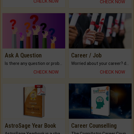
CHECK NOW
CHECK NOW
Ask A Question
Career / Job
Is there any question or problem lingering.
Worried about your career? don't know what is.
CHECK NOW
CHECK NOW
AstroSage Year Book
Career Counselling
AstroSage Yearbook is a channel to fulfill your dreams and destiny.
The CogniAstro Career Counselling Report is the most comprehensive report available on this topic.