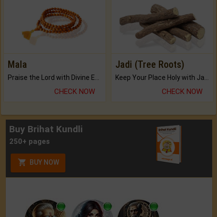
Mala
Jadi (Tree Roots)
Praise the Lord with Divine Energies of Mala.
Keep Your Place Holy with Jadi.
CHECK NOW
CHECK NOW
Buy Brihat Kundli
250+ pages
BUY NOW