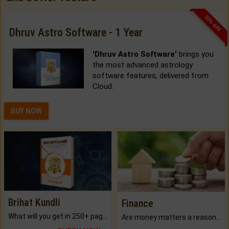
33% OFF
Dhruv Astro Software - 1 Year
'Dhruv Astro Software'
brings you
the most advanced astrology
software features, delivered from
Cloud.
BUY NOW
Brihat Kundli
Finance
What will you get in 250+ pages Colored Brihat Kundli.
Are money matters a reason for the dark-circles under your eyes?