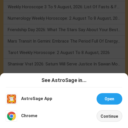
Weekly Horoscope 3 To 9 August, 2026: List Of Fasts & Festivals
Numerology Weekly Horoscope: 2 August To 8 August, 2026
Friendship Day 2026: What The Stars Say About Your Best Friend!
Mars Transit In Gemini: Embrace The Period Full Of Energy & Intelligence
Tarot Weekly Horoscope: 2 August To 8 August, 2026
Shanivar Vrat 2026: Saturn Will Serve Justice In Sawan Month!
See AstroSage in...
Festivals
Talk To
Chat With
Festival 2026
Holidays 2026
Calendar 2026
Astrologer
Astrologer
AstroSage App
Open
Jagannath Rath Yatra 2026
Ashadhi Ekadashi 2026
Guru
Purnima 2026
Hariyali Teej 2026
Nag Panchami 2026
NEW
Onam/Thiruvonam 2026
Raksha Bandhan 2026
Kajari Teej 2026
Chrome
Continue
Home
Shop
Call
Chat
Account
Buy Gemstones