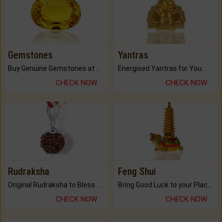
Gemstones
Yantras
Buy Genuine Gemstones at Best Prices.
Energised Yantras for You.
CHECK NOW
CHECK NOW
Rudraksha
Feng Shui
Original Rudraksha to Bless Your Way.
Bring Good Luck to your Place with Feng Shui.
CHECK NOW
CHECK NOW