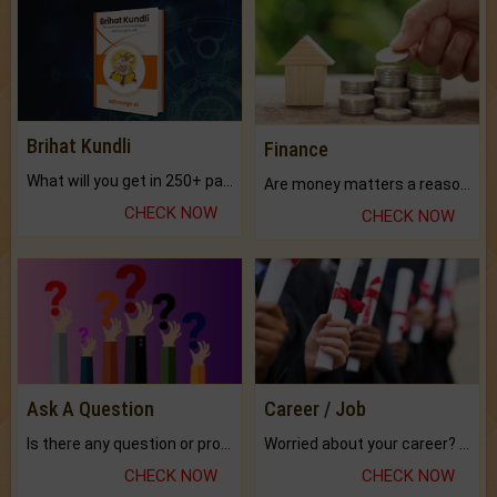
Brihat Kundli
Finance
What will you get in 250+ pages Colored Brihat Kundli.
Are money matters a reason for the dark-circles under your eyes?
CHECK NOW
CHECK NOW
Ask A Question
Career / Job
Is there any question or problem lingering.
Worried about your career? don't know what is.
CHECK NOW
CHECK NOW