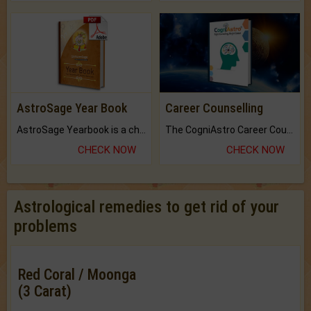
AstroSage Year Book
Career Counselling
AstroSage Yearbook is a channel to fulfill your dreams and destiny.
The CogniAstro Career Counselling Report is the most comprehensive report available on this topic.
CHECK NOW
CHECK NOW
Astrological remedies to get rid of your
problems
Red Coral / Moonga
(3 Carat)