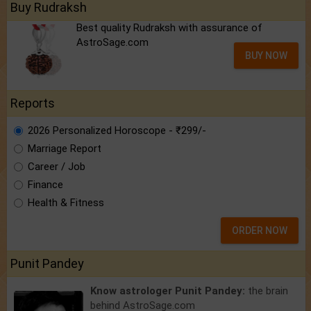
Buy Rudraksh
Best quality Rudraksh with assurance of
AstroSage.com
BUY NOW
Reports
2026 Personalized Horoscope - ₹299/-
Marriage Report
Career / Job
Finance
Health & Fitness
ORDER NOW
Punit Pandey
Know astrologer Punit Pandey:
the brain
behind AstroSage.com