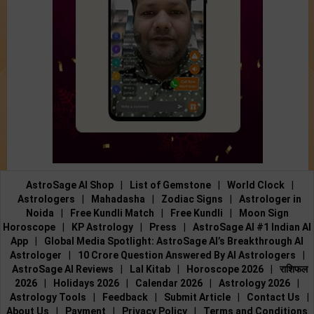
AstroSage AI Shop
|
List of Gemstone
|
World Clock
|
Astrologers
|
Mahadasha
|
Zodiac Signs
|
Astrologer in
Noida
|
Free Kundli Match
|
Free Kundli
|
Moon Sign
Horoscope
|
KP Astrology
|
Press
|
AstroSage AI #1 Indian AI
App
|
Global Media Spotlight: AstroSage AI’s Breakthrough AI
Astrologer
|
10 Crore Question Answered By AI Astrologers
|
AstroSage AI Reviews
|
Lal Kitab
|
Horoscope 2026
|
राशिफल
2026
|
Holidays 2026
|
Calendar 2026
|
Astrology 2026
|
Astrology Tools
|
Feedback
|
Submit Article
|
Contact Us
|
About Us
|
Payment
|
Privacy Policy
|
Terms and Conditions