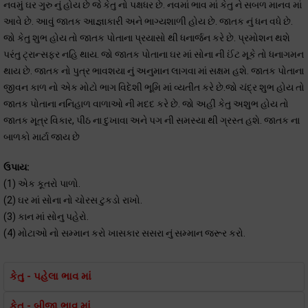
નવમું ઘર ગુરુ નું હોય છે જે કેતુ નો પક્ષધર છે. નવમાં ભાવ માં કેતુ ને સબળ માનવ માં
આવે છે. આવું જાતક આજ્ઞાકારી અને ભાગ્યશાળી હોય છે. જાતક નું ધન વધે છે.
જો કેતુ શુભ હોય તો જાતક પોતાના પ્રયાસો થી ધનાર્જન કરે છે. પ્રમોશન થશે
પરંતુ ટ્રાન્સફર નહિ થાય. જો જાતક પોતાના ઘર માં સોના ની ઈંટ મૂકે તો ધનાગમન
થાય છે. જાતક નો પુત્ર ભાવશયા નું અનુમાન લાગવા માં સક્ષમ હશે. જાતક પોતાના
જીવન કાળ નો એક મોટો ભાગ વિદેશી ભૂમિ માં વ્યતીત કરે છે.જો ચંદ્ર શુભ હોય તો
જાતક પોતાના નનિહાળ વાળાઓ ની મદદ કરે છે. જો અહીં કેતુ અશુભ હોય તો
જાતક મૂત્ર વિકાર, પીઠ ના દુખાવા અને પગ ની સમસ્યા થી ગ્રસ્ત હશે. જાતક ના
બાળકો માર્ટા જાય છે
ઉપાય:
(1) એક કૂતરો પાળો.
(2) ઘર માં સોના નો ચોરસ ટુકડો રાખો.
(3) કાન માં સોનુ પહેરો.
(4) મોટાઓ નો સમ્માન કરો ખાસકાર સસરા નું સમ્માન જરૂર કરો.
કેતુ - પહેલા ભાવ માં
કેતુ - બીજા ભાવ માં