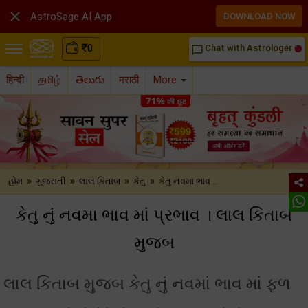

AstroSage AI App
DOWNLOAD NOW
₹
0
Chat with Astrologer
chat_bubble_outline
हिन्दी
தமிழ்
తెలుగు
मराठी
More
»
»
»
»
હોમ
ગુજરાતી
લાલ કિતાબ
કેતુ
કેતુ નવમાં ભાવ ..
કેતુ નું નવમા ભાવ માં પ્રભાવ । લાલ કિતાબ
મુજબ
લાલ કિતાબ મુજબ કેતુ નું નવમાં ભાવ માં ફળ