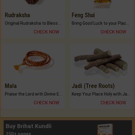
Rudraksha
Feng Shui
Original Rudraksha to Bless Your Way.
Bring Good Luck to your Place with Feng Shui.
CHECK NOW
CHECK NOW
Mala
Jadi (Tree Roots)
Praise the Lord with Divine Energies of Mala.
Keep Your Place Holy with Jadi.
CHECK NOW
CHECK NOW
Buy Brihat Kundli
250+ pages