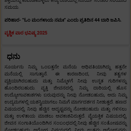
ಶಕ್ತಿಯನ್ನು ಕಾಪಾಡಿಕೊಳ್ಳಲು ಕನ್ಯಾ ರಾಶಿಯಲ್ಲಿ ಸೂರ್ಯ ಸಂಚಾರ ಸರಿಯಾದ
ಸಮಯ.
ಪರಿಹಾರ- "ಓಂ ಮಂಗಳಾಯ ನಮಃ" ಎಂದು ಪ್ರತಿದಿನ 44 ಬಾರಿ ಜಪಿಸಿ.
ವೃಶ್ಚಿಕ ವಾರ ಭವಿಷ್ಯ 2025
ಧನು
ಸೂರ್ಯನು ನಿಮ್ಮ ಒಂಬತ್ತನೇ ಮನೆಯ ಅಧಿಪತಿಯಾಗಿದ್ದು ಹತ್ತನೇ
ಮನೆಯಲ್ಲಿ ಸಾಗುತ್ತಾನೆ. ಈ ಕಾರಣದಿಂದ, ನೀವು ತತ್ವಗಳ
ವ್ಯಕ್ತಿಯಾಗಿರಬಹುದು ಮತ್ತು ನಿಮ್ಮೊಳಗೆ ನೀವು ಉನ್ನತ ಗುರಿಗಳನ್ನು
ಹೊಂದಿರಬಹುದು. ವೃತ್ತಿ ಜೀವನದಲ್ಲಿ, ನಿಮ್ಮ ದಾರಿಯಲ್ಲಿ ಹೊಸ
ಉದ್ಯೋಗಾವಕಾಶಗಳು ಬರುವುದನ್ನು ನೀವು ನೋಡಬಹುದು, ಅದು ನಿಮ್ಮ
ಉದ್ಯಮಗಳಲ್ಲಿ ಯಶಸ್ವಿಯಾಗಲು ನಿಮಗೆ ಮಾರ್ಗದರ್ಶನ ನೀಡುತ್ತದೆ. ಹಣದ
ವಿಷಯದಲ್ಲಿ, ನೀವು ಹೆಚ್ಚಿನ ಅದೃಷ್ಟವನ್ನು ನೋಡಬಹುದು ಮತ್ತು ಗಳಿಸಲು
ಮತ್ತು ಉಳಿತಾಯ ಮಾಡಲು ಅವಕಾಶವಿರುತ್ತದೆ. ವೈಯಕ್ತಿಕ ವಿಷಯದಲ್ಲಿ,
ಜೀವನ ಸಂಗಾತಿಯೊಂದಿಗಿನ ಸಂಬಂಧದಲ್ಲಿ ನೀವು ಹೆಚ್ಚಿನ ಸಂತೋಷವನ್ನು
ನೋಡಬಹುದು. ಆರೋಗ್ಯ ವಿಷಯದಲ್ಲಿ, ನೀವು ಉತ್ತಮ ಆರೋಗ್ಯವನ್ನು