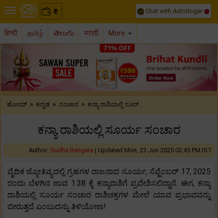
Chat with Astrologer
0
₹
हिन्दी
தமிழ்
తెలుగు
मराठी
More
Previous
Nex
»
»
»
ಹೋಮ್
ಕನ್ನಡ
ಸಂಚಾರ
ಕನ್ಯಾ ರಾಶಿಯಲ್ಲಿ ಸೂರ್..
ಕನ್ಯಾ ರಾಶಿಯಲ್ಲಿ ಸೂರ್ಯ ಸಂಚಾರ
Author:
Sudha Bangera
|
Updated Mon, 23 Jun 2025 02:45 PM IST
ವೈದಿಕ ಜ್ಯೋತಿಷ್ಯದಲ್ಲಿ ಗ್ರಹಗಳ ರಾಜನಾದ ಸೂರ್ಯ, ಸೆಪ್ಟೆಂಬರ್ 17, 2025
ರಂದು ಬೆಳಗಿನ ಜಾವ 1:38 ಕ್ಕೆ ಕನ್ಯಾರಾಶಿಗೆ ಪ್ರವೇಶಿಸಲಿದ್ದಾನೆ. ಈಗ, ಕನ್ಯಾ
ರಾಶಿಯಲ್ಲಿ ಸೂರ್ಯ ಸಂಚಾರ ರಾಶಿಚಕ್ರಗಳ ಮೇಲೆ ಯಾವ ಪ್ರಭಾವವನ್ನು
ಬೀರುತ್ತದೆ ಎಂಬುದನ್ನು ತಿಳಿಯೋಣ!