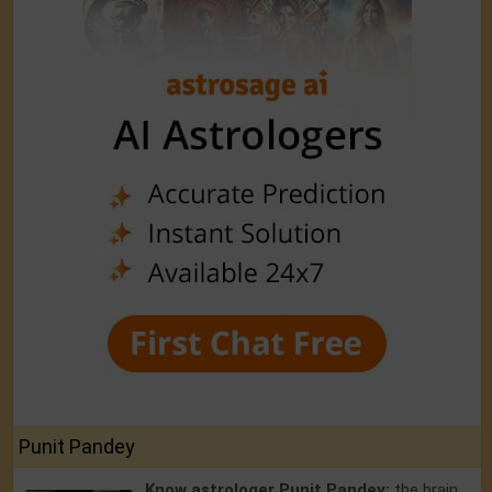
Punit Pandey
Know astrologer Punit Pandey:
the brain