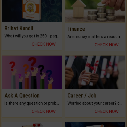
Brihat Kundli
Finance
What will you get in 250+ pages Colored Brihat Kundli.
Are money matters a reason for the dark-circles under your eyes?
CHECK NOW
CHECK NOW
Ask A Question
Career / Job
Is there any question or problem lingering.
Worried about your career? don't know what is.
CHECK NOW
CHECK NOW