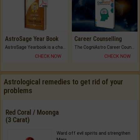
AstroSage Year Book
Career Counselling
AstroSage Yearbook is a channel to fulfill your dreams and destiny.
The CogniAstro Career Counselling Report is the most comprehensive report available on this topic.
CHECK NOW
CHECK NOW
Astrological remedies to get rid of your
problems
Red Coral / Moonga
(3 Carat)
Ward off evil spirits and strengthen
Mars.