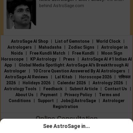
behind AstroSage.com
AstroSage AI Shop
|
List of Gemstone
|
World Clock
|
Astrologers
|
Mahadasha
|
Zodiac Signs
|
Astrologer in
Noida
|
Free Kundli Match
|
Free Kundli
|
Moon Sign
Horoscope
|
KP Astrology
|
Press
|
AstroSage AI #1 Indian AI
App
|
Global Media Spotlight: AstroSage AI’s Breakthrough AI
Astrologer
|
10 Crore Question Answered By AI Astrologers
|
AstroSage AI Reviews
|
Lal Kitab
|
Horoscope 2026
|
राशिफल
2026
|
Holidays 2026
|
Calendar 2026
|
Astrology 2026
|
Astrology Tools
|
Feedback
|
Submit Article
|
Contact Us
|
About Us
|
Payment
|
Privacy Policy
|
Terms and
Conditions
|
Support
|
Jobs@AstroSage
|
Astrologer
Registration
Online Consultation
See AstroSage in...
Talk to Astrologers
|
Chat with Astrologer
|
Online Astrology
Talk To
Chat With