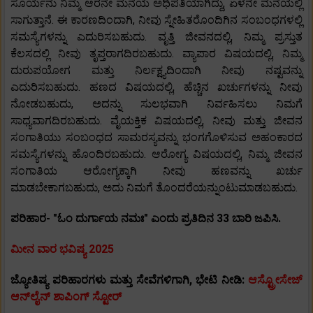
ಸೂರ್ಯನು ನಿಮ್ಮ ಆರನೇ ಮನೆಯ ಅಧಿಪತಿಯಾಗಿದ್ದು, ಏಳನೇ ಮನೆಯಲ್ಲಿ
ಸಾಗುತ್ತಾನೆ. ಈ ಕಾರಣದಿಂದಾಗಿ, ನೀವು ಸ್ನೇಹಿತರೊಂದಿಗಿನ ಸಂಬಂಧಗಳಲ್ಲಿ
ಸಮಸ್ಯೆಗಳನ್ನು ಎದುರಿಸಬಹುದು. ವೃತ್ತಿ ಜೀವನದಲ್ಲಿ, ನಿಮ್ಮ ಪ್ರಸ್ತುತ
ಕೆಲಸದಲ್ಲಿ ನೀವು ತೃಪ್ತರಾಗದಿರಬಹುದು. ವ್ಯಾಪಾರ ವಿಷಯದಲ್ಲಿ, ನಿಮ್ಮ
ದುರುಪಯೋಗ ಮತ್ತು ನಿರ್ಲಕ್ಷ್ಯದಿಂದಾಗಿ ನೀವು ನಷ್ಟವನ್ನು
ಎದುರಿಸಬಹುದು. ಹಣದ ವಿಷಯದಲ್ಲಿ, ಹೆಚ್ಚಿನ ಖರ್ಚುಗಳನ್ನು ನೀವು
ನೋಡಬಹುದು, ಅದನ್ನು ಸುಲಭವಾಗಿ ನಿರ್ವಹಿಸಲು ನಿಮಗೆ
ಸಾಧ್ಯವಾಗದಿರಬಹುದು. ವೈಯಕ್ತಿಕ ವಿಷಯದಲ್ಲಿ, ನೀವು ಮತ್ತು ಜೀವನ
ಸಂಗಾತಿಯು ಸಂಬಂಧದ ಸಾಮರಸ್ಯವನ್ನು ಭಂಗಗೊಳಿಸುವ ಅಹಂಕಾರದ
ಸಮಸ್ಯೆಗಳನ್ನು ಹೊಂದಿರಬಹುದು. ಆರೋಗ್ಯ ವಿಷಯದಲ್ಲಿ, ನಿಮ್ಮ ಜೀವನ
ಸಂಗಾತಿಯ ಆರೋಗ್ಯಕ್ಕಾಗಿ ನೀವು ಹಣವನ್ನು ಖರ್ಚು
ಮಾಡಬೇಕಾಗಬಹುದು, ಅದು ನಿಮಗೆ ತೊಂದರೆಯನ್ನುಂಟುಮಾಡಬಹುದು.
ಪರಿಹಾರ- "ಓಂ ದುರ್ಗಾಯ ನಮಃ" ಎಂದು ಪ್ರತಿದಿನ 33 ಬಾರಿ ಜಪಿಸಿ.
ಮೀನ ವಾರ ಭವಿಷ್ಯ 2025
ಜ್ಯೋತಿಷ್ಯ ಪರಿಹಾರಗಳು ಮತ್ತು ಸೇವೆಗಳಿಗಾಗಿ, ಭೇಟಿ ನೀಡಿ:
ಆಸ್ಟ್ರೋಸೇಜ್
ಆನ್‌ಲೈನ್ ಶಾಪಿಂಗ್ ಸ್ಟೋರ್